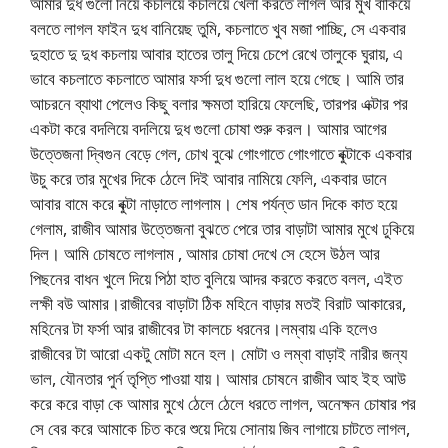
আমার দুধ গুলো নিয়ে কচলিয়ে কচলিয়ে খেলা করতে লাগল আর মুখ বাকিয়ে
বলতে লাগল ফাইন দুধ বানিয়েছ তুমি, কচলাতে খুব মজা পাচ্ছি, সে একবার
দুহাতে দু দুধ কচলায় আবার হাতের তালু দিয়ে চেপে রেখে তালুকে ঘুরায়, এ
ভাবে কচলাতে কচলাতে আমার ফর্সা দুধ গুলো লাল হয়ে গেছে। আমি তার
আচরনে ব্যাথা পেলেও কিছু বলার ক্ষমতা হারিয়ে ফেলেছি, তারপর এক্টার পর
একটা করে বদলিয়ে বদলিয়ে দুধ গুলো চোষা শুরু করল। আমার আগের
উত্তেজনা দ্বিগুন বেড়ে গেল, চোখ বুঝে গোংগাতে গোংগাতে বুক্টাকে একবার
উচু করে তার মুখের দিকে ঠেলে দিই আবার নামিয়ে ফেলি, একবার ডানে
আবার বামে করে বুক্টা নাড়াতে লাগলাম। শেষ পর্যন্ত ডান দিকে কাত হয়ে
গেলাম, রাজীব আমার উত্তেজনা বুঝতে পেরে তার বাড়াটা আমার মুখে ঢুকিয়ে
দিল। আমি চোষতে লাগলাম , আমার চোষা দেখে সে হেসে উঠল আর
পিছনের বাধন খুলে দিয়ে পিঠা হাত বুলিয়ে আদর করতে করতে বলল, এইত
লক্ষী বউ আমার।রাজীবের বাড়াটা ঠিক মহিনে বাড়ার মতই বিরাট আকারের,
মহিনের টা ফর্সা আর রাজীবের টা কালচে ধরনের।লম্বায় একি হলেও
রাজীবের টা আরো একটু মোটা মনে হল। মোটা ও লম্বা বাড়াই নারীর জন্য
ভাল, যৌনতার পুর্ন তৃপ্তি পাওয়া যায়। আমার চোষনে রাজীব আহ ইহ আউ
করে করে বাড়া কে আমার মুখে ঠেলে ঠেলে ধরতে লাগল, অনেক্ষন চোষার পর
সে বের করে আমাকে চিত করে শুয়ে দিয়ে সোনায় জিব লাগায়ে চাটতে লাগল,