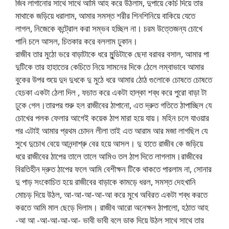
জিব লাগানোর সাথে সাথে আমি আহ করে উঠলাম, দুপায়ে কেচি দিয়ে তার
মাথাকে জড়িয়ে ধরালাম, আমার সমস্ত শরীর শিনশিনিয়ে বাকিয়ে যেতে
লাগল, নিজেকে কন্ট্রোল করা সম্ভব হচ্ছিল না। চরম উত্তেজন্য চোখে
পানি চলে আসল, চিতকার করে বললাম ঢুকান।
রাজীব তার মুঠো ভরে বাড়াটাকে ধরে মুন্ডিটাকে ছেদা বরাবর বসাল, আমার পা
দুটিকে তার হাহাতের কেচিতে নিয়ে সামনের দিকে ঠেলে লম্বাভাবে আমার
বুকের উপর শুয়ে দুদ দুধকে দু মুঠে ধরে আমার ঠোঠ গুলোকে চোষতে চোষতে
হেচকা একটা ঠেলা দিল , ফচাত করে একটা হাল্কা শব্ধ করে পুরো বাড়া টা
ঢুকে গেল।তারপর শুরু হল রাজীবের ঠাপানো, এত দ্রুত গতিতে ঠাপাচ্ছিল যে
চোখের পলক ফেলার আগেই কয়েক ঠাপ মারা হয়ে যায়। মহিন চলে যাওয়ার
পর এটাই আমার প্রথম চোদন লীলা তাই এত আরাম আর মজা লাগছিল যে
সুখে দুচোখ বেয়ে আনন্দাশ্রু বের হয়ে আসল। দু হাতে রাজীব কে জড়িয়ে
ধরে রাজীবের ঠাপের তালে তালে আমিও তল ঠাপ দিতে লাগলাম।রাজীবের
বিরতিহীন দ্রুত ঠাপের ফলে আমি বেশীক্ষন টিকে থাকতে পারলাম না, সোনার
দু পাড় সংকোচিত হয়ে রাজীবের বাড়াকে কামড়ে ধরল, সমস্ত দেহখানি
মোচড় দিয়ে উঠল, আ-আ-আ-আ-আ করে মুখে অবিরত একটা শব্ধ করতে
করতে আমি মাল ছেড়ে দিলাম। রাজীব আরো অনেক্ষন ঠাপালো, হঠাত আহ
-আ আ -আ-আ-আ-আ- ভাবী ভাবী বলে ডাক দিয়ে উঠল সাথে সাথে তার