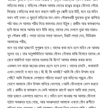
মহিনের কাছে। মহিনের পৌরুষ আমার দেহের রন্ধ্রে রন্ধ্রে যৌনতা পৌছে
দিয়েছে।মহিনের কথা মনে করলে আমি খুব সেক্সী হয়ে উঠি, মনে হয় মহিন
যখন নাই তখন এ মুহুর্তে মহিনের মত কোন পৌরুষধারী যুবকের বুকে ঝাপিয়ে
পরি আর সে আমার শরীর নিয়ে কামনায় মেতে উঠুক। রাজীব আর কামরুলের
ছবি মাঝে মাঝে আমার মনে উকি মারে, তাদের দেহ দেখলে বুঝা যায় তারাও
খুব পৌরুষ ধারী। লম্বা হাতের লম্বা আংগুল, বিরাট লম্বা দেহ, মিডিয়াম
আকারের শরীর,
মনে হয় তারা দুজনেই সুপুরুষ হবে। তাদের কথা মনে হলে মহিন কে আমার
সন্দেহ হয়। তার অনুপ্সথিতিতে আমার যৌবন নৌকার মাঝি হিসাবে তাদের কে
রেখে যায়নিত! নয়ত তাদের দরকার কি ছিল? আমার বাজার করার জন্য
একজন দশ বারো বছরের চাকর ছেলে হলে চলত। তাদের চাহনি , কথাবার্তা
এখন তেমনই ত মনে হয়। ছি ছি কি ভাবছি? আমি কি যৌন উম্মাদ হয়ে
গেছি? আমি নিজেকে বেশ্যাতে পরিনত করব? হ্যা মহিনের প্রচন্ড যৌন
ভোগে আমাকে যৌন উম্মাদ বানিয়ে ফেলেছে।আমি যৌনতাকে ভোগ করতে
চাই। রাজীব বা কামরুল যে কেউ আমাকে ঝাপ্টে ধরলে আমি বাধা দেবনা,
তারা দুজনে একসাথে ধরলেও না। মহিন চলে যাওয়ার পর আমার যৌনতা
হঠাত অবরুদ্ধ হয়ে গেছে, আর অবরুদ্ধতা আমাকে এক্তা যৌন রুগীতে
পরিনত করে ফেলেছে। তাই সারাক্ষন যৌনতা নিয়ে ভাবতে থাকি। রাজিব