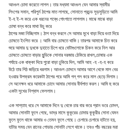
আংগুল চোদা করেতে লাগল। তার মধ্যমা আংগুল যেন আমার স্বামীর
লিংগের সমান, পরিপুর্ন ঠাপের মাত লাগছে, সোনাতে প্রচন্ড সুড়সুড়িতে আমি
ই-হ ই-স করে এক ধরনের শব্ধে গোংগাতে লাগলাম। মাঝে মাঝে বাড়া
চোষা বন্ধ করে মাথা উচু করে
ঠাপের মজা নিচ্ছিলাম। ঠাপ বন্ধ করলে সে আমার মুখে বাড়া দিয়ে গুতা দিয়ে
চোষতে ইংগিত করে । আমি বার চোষতে থাকি। তারপর আমাকে চিত করে
শুয়ে আমার দু দুধকে দুহাতে চিপে ধরে বোটাগুলোকে চিকন করে নিল আর
চোষতে চোষতে বাড়ার মুন্ডিকে সোনার দরজায় ঠেকিয়ে রাখল,চোষার এক
পর্যায়ে এক ধাক্কা দিয়ে পুরো বাড়া ঢুকিয়ে দিল, আমি আহ -হ -হ-হ করে
উঠে তার পিঠ জড়িয়ে ধরলাম। আংগুল চোদনে আমার আগে থেকে মাল বের
হওয়ার উপক্রম কয়েকটা ঠাপের পরে আমি গল্ গল করে মাল ছেড়ে দিলাম।
সে অনেক্ষন ধরে আমাকে চোদে আমার সোনায় বীর্যপাত করল। আমি হু করে
একটা সুখের নিশ্বাস ফেললাম।
এক সাপ্তাহ ধরে সে আমাকে দিনে দু থেকে চার বার করে প্রান ভরে চোদল,
আমার সোনাটা ফুলে গেছে, ভাদ্র মাসে কুকুরের চোদায় কুকুরীর সোনা যেমন
ফুলে ফুলে থাকে আমার ও তেমন ফুলে গেছে। চেগায়ে চেগায়ে হাটতে হয়,
হাটার সময় যেন রানের গোড়ায় সোনাটা লেগে থাকে। তবুও পাঁচ বছরের মরা