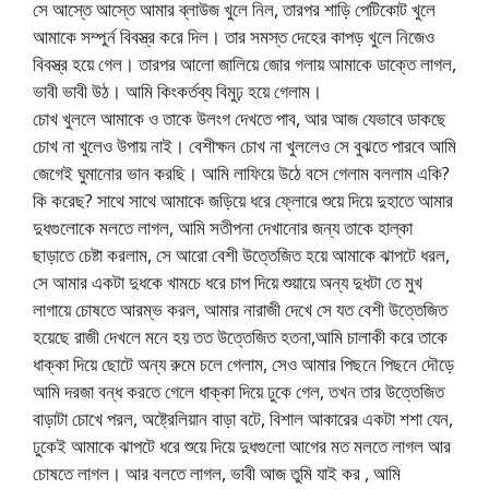
সে আস্তে আস্তে আমার ব্লাউজ খুলে নিল, তারপর শাড়ি পেটিকোট খুলে
আমাকে সম্পুর্ন বিবস্ত্র করে দিল। তার সমস্ত দেহের কাপড় খুলে নিজেও
বিবস্ত্র হয়ে গেল। তারপর আলো জালিয়ে জোর গলায় আমাকে ডাক্তে লাগল,
ভাবী ভাবী উঠ। আমি কিংকর্তব্য বিমুঢ় হয়ে গেলাম।
চোখ খুললে আমাকে ও তাকে উলংগ দেখতে পাব, আর আজ যেভাবে ডাকছে
চোখ না খুলেও উপায় নাই। বেশীক্ষন চোখ না খুললেও সে বুঝতে পারবে আমি
জেগেই ঘুমানোর ভান করছি। আমি লাফিয়ে উঠে বসে গেলাম বললাম একি?
কি করেছ? সাথে সাথে আমাকে জড়িয়ে ধরে ফ্লোরে শুয়ে দিয়ে দুহাতে আমার
দুধগুলোকে মলতে লাগল, আমি সতীপনা দেখানোর জন্য তাকে হাল্কা
ছাড়াতে চেষ্টা করলাম, সে আরো বেশী উত্তেজিত হয়ে আমাকে ঝাপটে ধরল,
সে আমার একটা দুধকে খামচে ধরে চাপ দিয়ে শুয়ায়ে অন্য দুধটা তে মুখ
লাগায়ে চোষতে আরম্ভ করল, আমার নারাজী দেখে সে যত বেশী উত্তেজিত
হয়েছে রাজী দেখলে মনে হয় তত উত্তেজিত হতনা,আমি চালাকী করে তাকে
ধাক্কা দিয়ে ছোটে অন্য রুমে চলে গেলাম, সেও আমার পিছনে পিছনে দৌড়ে
আমি দরজা বন্ধ করতে গেলে ধাক্কা দিয়ে ঢুকে গেল, তখন তার উত্তেজিত
বাড়াটা চোখে পরল, অষ্ট্রেলিয়ান বাড়া বটে, বিশাল আকারের একটা শশা যেন,
ঢুকেই আমাকে ঝাপটে ধরে শুয়ে দিয়ে দুধগুলো আগের মত মলতে লাগল আর
চোষতে লাগল। আর বলতে লাগল, ভাবী আজ তুমি যাই কর , আমি