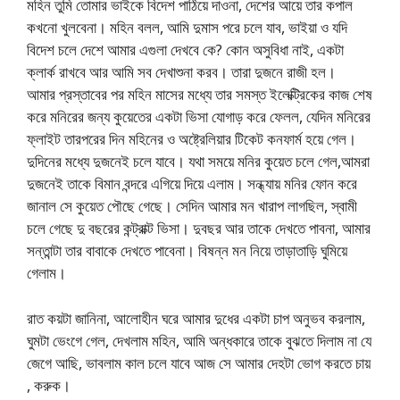
মহিন তুমি তোমার ভাইকে বিদেশ পাঠিয়ে দাওনা, দেশের আয়ে তার কপাল
কখনো খুলবেনা। মহিন বলল, আমি দুমাস পরে চলে যাব, ভাইয়া ও যদি
বিদেশ চলে দেশে আমার এগুলা দেখবে কে? কোন অসুবিধা নাই, একটা
ক্লার্ক রাখবে আর আমি সব দেখাশুনা করব। তারা দুজনে রাজী হল।
আমার প্রস্তাবের পর মহিন মাসের মধ্যে তার সমস্ত ইলেক্ট্রিকের কাজ শেষ
করে মনিরের জন্য কুয়েতের একটা ভিসা যোগাড় করে ফেলল, যেদিন মনিরের
ফ্লাইট তারপরের দিন মহিনের ও অষ্ট্রেলিয়ার টিকেট কনফার্ম হয়ে গেল।
দুদিনের মধ্যে দুজনেই চলে যাবে। যথা সময়ে মনির কুয়েত চলে গেল,আমরা
দুজনেই তাকে বিমান বন্দরে এগিয়ে দিয়ে এলাম। সন্ধ্যায় মনির ফোন করে
জানাল সে কুয়েত পৌছে গেছে। সেদিন আমার মন খারাপ লাগছিল, স্বামী
চলে গেছে দু বছরের কন্ট্রাক্ট ভিসা। দুবছর আর তাকে দেখতে পাবনা, আমার
সন্তান্টা তার বাবাকে দেখতে পাবেনা। বিষন্ন মন নিয়ে তাড়াতাড়ি ঘুমিয়ে
গেলাম।
রাত কয়টা জানিনা, আলোহীন ঘরে আমার দুধের একটা চাপ অনুভব করলাম,
ঘুমটা ভেংগে গেল, দেখলাম মহিন, আমি অন্ধকারে তাকে বুঝতে দিলাম না যে
জেগে আছি, ভাবলাম কাল চলে যাবে আজ সে আমার দেহটা ভোগ করতে চায়
, করুক।