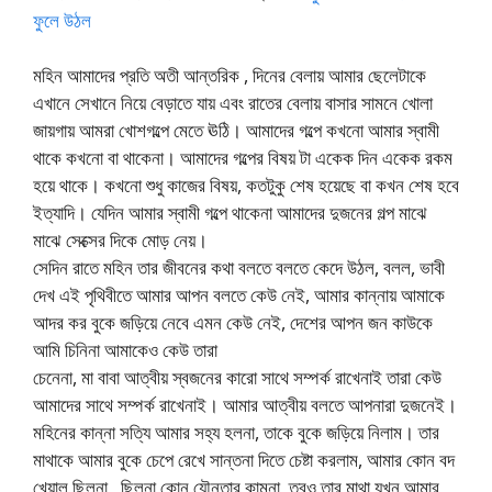
ফুলে উঠল
মহিন আমাদের প্রতি অতী আন্তরিক , দিনের বেলায় আমার ছেলেটাকে
এখানে সেখানে নিয়ে বেড়াতে যায় এবং রাতের বেলায় বাসার সামনে খোলা
জায়গায় আমরা খোশগল্পে মেতে ঊঠি। আমাদের গল্পে কখনো আমার স্বামী
থাকে কখনো বা থাকেনা। আমাদের গল্পের বিষয় টা একেক দিন একেক রকম
হয়ে থাকে। কখনো শুধু কাজের বিষয়, কতটুকু শেষ হয়েছে বা কখন শেষ হবে
ইত্যাদি। যেদিন আমার স্বামী গল্পে থাকেনা আমাদের দুজনের গল্প মাঝে
মাঝে সেক্সের দিকে মোড় নেয়।
সেদিন রাতে মহিন তার জীবনের কথা বলতে বলতে কেদে উঠল, বলল, ভাবী
দেখ এই পৃথিবীতে আমার আপন বলতে কেউ নেই, আমার কান্নায় আমাকে
আদর কর বুকে জড়িয়ে নেবে এমন কেউ নেই, দেশের আপন জন কাউকে
আমি চিনিনা আমাকেও কেউ তারা
চেনেনা, মা বাবা আত্বীয় স্বজনের কারো সাথে সম্পর্ক রাখেনাই তারা কেউ
আমাদের সাথে সম্পর্ক রাখেনাই। আমার আত্বীয় বলতে আপনারা দুজনেই।
মহিনের কান্না সত্যি আমার সহ্য হলনা, তাকে বুকে জড়িয়ে নিলাম। তার
মাথাকে আমার বুকে চেপে রেখে সান্তনা দিতে চেষ্টা করলাম, আমার কোন বদ
খেয়াল ছিলনা , ছিলনা কোন যৌনতার কামনা, তবুও তার মাথা যখন আমার