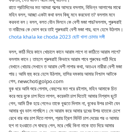
রাতে প্রতিদিনের মত আমরা গল্পের আসরে বসলাম, বিভিন্ন আলাপের মাঝে
মহিন বলল, আচ্ছা একটা কথা বলব কিছু মনে করবেনা ত? বললাম মনে
করবনা বল। বলল, বলত যৌন মিলনে কে বেশী মজা পায়?বললাম, পুরুষরাই
ত নারীদের কে ভোগ করে তাই পুরুষরাই বেশী মজা পায়, বলে হেসে উঠলাম।
chota khala ke choda 2023 ছোট খালা চোদার সঙ্গী
বলল, কাঠি দিয়ে কানে খোচালে কানে আরাম লাগে না কাঠিতে আরাম লাগে?
বললাম কানে। তাহলে পুরুষরাই কিভাবে আরাম পাবে পুরুষের লাঠি দিয়ে
যেখানে খোচায় সেখানে ত আরাম বেশী লাগার কথা, অতএব নারীরা বেশী মজা
পায়। আমি হুহু করে হেসে উঠলাম, হাসির দমকায় আমার নিশ্চাস আটকে
গেল, newchotigolpo.com
বুক ধরে আমি শুয়ে গেলাম, বেহুশের মত পরে রইলাম, মহিন আমাকে চিত
করে শুয়ে বুকে চাপ দিতে লাগল, কয়েকটা চাপ দিতেই আমার নিশ্বাস ছুটে
গেল, আমি ঠিক হয়ে গেলেও তাকে বুঝতে দিলাম না, বুকের উপর চাপ্টা যেন
আমার খুব ভাল লাগছিল। সে আরাম করে আমার দুধের উপর হাতকে চেপে
রেখে বার বার চাপ দিতে লাগল, প্রায় ত্রিশ মিনিট চাপ দেয়ের পর ও আমার
হুশ না হওয়াতে সে ঘাবড়ে গেল, মরে গেছি কিনা নাকে হাত দিয়ে আমার