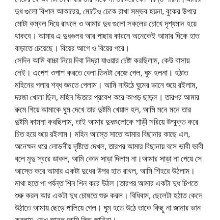
দুধ গুলো বিশাল আকারের, মোটেও ঢেকে রাখা সম্ভব হয়না, বুকের উপরে
মোটা কম্বল দিয়ে রাখলে ও আমার দুধ গুলো সকলের চোখে দৃশ্যমান হয়ে
থাকবে। আমার এ দুধগুলর আর পাছার কারনে অনেকেই আমার দিকে হাত
বাড়াতে চেয়েছে। বিয়ের আগে ও বিয়ের পরে।
সেদিন আমি বাচ্চা নিয়ে দিবা নিদ্রা যাওয়ার চেষ্টা করছিলাম, কেউ বাসায়
নেই। এপেশ ওপাশ করতে বেলা তিনটা বেজে গেল, ঘুম হলনা। হঠাত
মহিনের গলার শব্ধ শুনতে পেলাম। আমি নাউঠে ঘুমের ভানে শুয়ে রইলাম,
দরজা খোলা ছিল, মহিন ভিতরে প্রবেশ করে কাপড় ছাড়ল। তারপর আমার
রুমে গিয়ে আমাকে ঘুম দেখে তার দুষ্টমি খেয়াল হল, আমি মনে মনে তার
দুষ্টমি কামনা করছিলাম, তাই আমার দুধগুলোকে শাড়ী সরিয়ে উম্মুক্ত করে
চিত হয়ে শুয়ে রইলাম। মহিন আস্তে সাতে আমার বিছানার কাছে এল,
অনেক্ষন ধরে লোভনীয় দৃষ্টিতে দেখল, তারপর আমার বিছানায় বসে ভাবী ভাবী
বলে মৃদু স্বরে ডাকল, আমি কোন সাড়া দিলাম না।আমার সাড়া না পেয়ে সে
আস্তে করে আমার একটা দুধের উপর হাত রাখল, আমি শিহরে উঠলাম।
মাথা হতে পা পর্যন্ত শিন শিন করে উঠল।তারপর আমার একটা দুধ চিপতে
শুরু করল আর একটা দুধ চোষতে শুরু করল। বিধিবাম, ছেলেটা হঠাত কেদে
উঠাতে আমায় ছেড়ে পালিয়ে গেল। ঘুম হতে উঠে তাকে কিছু না জানার ভান
করলাম, সেও জানল আমি কিছু জানিনা।