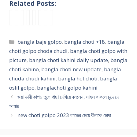
Related Posts:
মে
কে
চা
প
কো
3
m
হি
য়ে
য়া
চা
চা
ম
x
a
ল্লা
আ
ভা
আ
ত
রে
b
y
বি
র
বী
মা
প
র
d
e
য়ে
Categories
bangla baje golpo
,
bangla choti +18
,
bangla
মে
র
র
চা
দু
p
r
ক
য়ে
অ
শ
ত
পা
o
p
রে
choti golpo choda chudi
,
bangla choti golpo with
র
শ্লী
রী
মা
শে
r
a
চু
picture
,
bangla choti kahini daily update
,
bangla
মা
ল
র
র
হা
n
k
দা
choti kahino
,
bangla choti new update
,
bangla
কে
চু
টা
ছে
ত
প্র
a
র
চো
দা
কে
গু
রে
তি
g
কা
chuda chudi kahini
,
bangla hot choti
,
bangla
দা
চু
কু
দ
খে
বে
u
হি
oslil golpo
,
banglachoti golpo kahini
–
দি
ড়ে
পা
সু
শী
d
নী
জয়া ভাবী কাপড় তুলে পাছা দেখিয়ে বললেন, সাহস থাকলে চুদে দে
m
o
কু
ছা
ন্দ
রু
c
e
s
ড়ে
য়
রী
পা
h
আমায়
y
l
খে
গি
সে
ও
o
new choti golpo 2023 কাজের মেয়ে রীনাকে চোদা
e
i
লো
য়ে
ক্রে
র
d
o
l
বা
টা
গু
a
m
c
রি
রি
দে
ছে