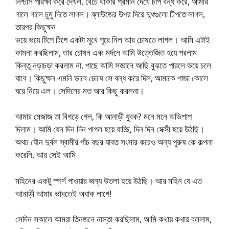
নিশ্চাস পরিক্ষা করে দেখল, বেচে থাকার প্রমান দেখে চাপ বন্ধ করে, আমার
গালে গালে চুমু দিতে লাগল। ব্লাউজের উপর দিয়ে দুধগুলো টিপতে লাগল,
তারপর কিছুক্ষন
ভয়ে ভয়ে টিপে টিপে একটা মুখে পুরে নিল আর চোষতে লাগল। আমি এটাই
কামনা করছিলাম, তার চোষন এবং মর্দনে আমি উত্তেজিত হয়ে পরলাম
কিন্তু নড়াচড়া করলাম না, পাছে আমি সজ্ঞানে আছি বুঝতে পারলে ভয়ে চলে
যাবে। কিছুক্ষন এমনি ভাবে চোষে সে বন্ধ করে দিল, আমাকে পাজা কোলে
ঘরে নিয়ে এল। সেদিনের মত আর কিছু করলনা।
আমার মেজাজ তা বিগড়ে গেল, কি আনাড়ী যুবক? মনে মনে অভিশাপ
দিলাম। আমি যেন দিন দিন পাগল হয়ে যাচ্ছি, দিন দিন সেক্সী হয়ে উঠছি।
অথচ যৌন দুর্বল স্বামীর পাঁচ বছর যাবত সংসার করেও অন্য পুরুষ কে কল্পনা
করেনি, আর সেই আমি
মহিনের একটু স্পর্শ পাওয়ার জন্য উতলা হয়ে উঠছি। আর মহিন যে এত
আনাড়ী আমার ভাবতেই অবাক লাগে!
সেদিন সকালে আমরা তিনজনে নাস্তা করছিলাম, আমি কথায় কথায় বললাম,