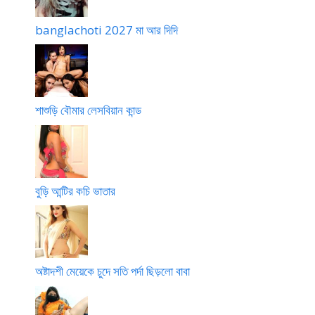
banglachoti 2027 মা আর দিদি
শাশুড়ি বৌমার লেসবিয়ান কান্ড
বুড়ি আন্টির কচি ভাতার
অষ্টাদশী মেয়েকে চুদে সতি পর্দা ছিড়লো বাবা