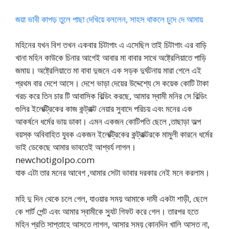
জয়া ভাবী কাপড় তুলে পাছা দেখিয়ে বললেন, সাহস থাকলে চুদে দে আমায়
মহিনের যখন বিশ তখন একবার চিটাগাং এ এসেছিল তাই চিটাগাং এর বাড়ি
খানা মহিন কাউকে চিনার আগেই আবার মা বাবার সাথে অষ্ট্রেলিয়াতে পাড়ি
জমায়। অষ্ট্রেলিয়াতে মা বাবা দুজনে এক সড়ক দুর্ঘটনায় মারা গেলে এই
প্রথম বার দেশে আসে। দেশে ভাড়া দেয়ের উদ্দেশ্যে সে কয়েক কোটি টাকা
খরচ করে তিন চার টি আবাসিক বিল্ডিং করছে, আমার স্বামী মনির সে বিল্ডিং
গুলির ইলেক্ট্রিকের কাজ কন্ট্রাক্ট নেয়ার সুবাদে পরিচয় এবং মনের এক
আকর্ষনে ধর্মের ভায় ডাকা। এমন একজন কোটিপতি ছেলে ,তাছাড়া অল্প
বয়স্ক অবিবাহিত যুবক একজন ইলেক্ট্রিকের কন্ট্রাক্টরকে মামুলী কারনে ধর্মের
ভাই ডেকেছে আমার ভাবতেই আশ্বর্য লাগল।
newchotigolpo.com
যাক এটা তার মনের আবেগ ,আমার সেটা ভাবার দরকার নেই মনে করলাম।
মহি দু দিন থেকে চলে গেল, যাওয়ার সময় আমাকে দামী একটা শাড়ী, ছেলে
কে শার্ট পেন্ট এবং আমার স্বামীকে স্যুট গিফট করে গেল। তারপর হতে
মহিন প্রতি সাপ্তাহে আসতে লাগল, আসার সময় কোনদিন খালি আসত না,