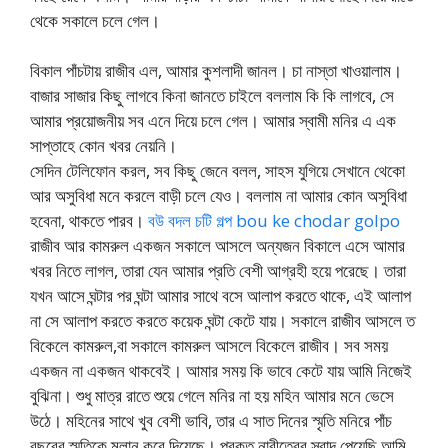
থেকে সকালে চলে গেল।
বিকাল পাঁচটায় রাজীব এল, আমার কুশলাদী জানল। চা নাস্তা খাওয়ালাম।
বাজার সাজার কিছু লাগবে কিনা জানতে চাইলে বললাম কি কি লাগবে, সে
আমার প্রয়োজনীয় সব এনে দিয়ে চলে গেল। আমার স্বামী মনির এ এক
সাপ্তাহে কোন খবর নেয়নি।
সেদিন টেলিফোন করল, সব কিছু জেনে বলল, সাহস যুগিয়ে সেখানে থেকো
আর অসুবিধা মনে করলে বাড়ী চলে যেও। বললাম না আমার কোন অসুবিধা
হবেনা, থাকতে পারব।
বউ বদল চটি গল্প bou ke chodar golpo
রাজীব আর কামরুল একজন সকালে আসলে অন্যজন বিকালে এসে আমার
খবর নিতে লাগল, তারা যেন আমার প্রতি বেশী আগ্রহী হয়ে পরেছে। তারা
যখন আসে ঘন্টার পর ঘন্টা আমার সাথে বসে আলাপ করতে থাকে, এই আলাপ
না সে আলাপ করতে করতে কয়েক ঘন্টা কেটে যায়। সকালে রাজীব আসলে ত
বিকেলে কামরুল,বা সকালে কামরুল আসলে বিকেলে রাজীব। সব সময়
একজন না একজন থাকবেই। আমার সময় কি ভাবে কেটে যায় আমি নিজেই
বুঝিনা। শুধু মাত্র রাতে শুয়ে গেলে মনির না হয় মহিন আমার মনে ভেসে
উঠে। মহিনের সাথে খুব বেশী ভাবি, তার এ সাত দিনের স্মৃতি মনিরে পাঁচ
বছরের স্মৃতিকে ম্লান করে দিয়েছে। প্রকৃত নারীত্বের স্বাদ পেয়েছি আমি