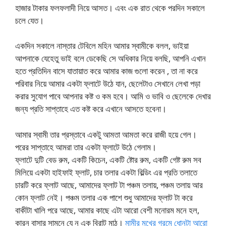
হাজার টাকার ফলফলাদী নিয়ে আসত। এবং এক রাত থেকে পরদিন সকালে
চলে যেত।
একদিন সকালে নাস্তার টেবিলে মহিন আমার স্বামীকে বলল, ভাইয়া
আপনাকে যেহেতু ভাই বলে ডেকেছি সে অধিকার নিয়ে বলছি, আপনি এখান
হতে প্রতিদিন বাসে যাতায়াত করে আমার কাজ গুলো করেন , তা না করে
পরিবার নিয়ে আমার একটা ফ্লাটে উঠে যান, ছেলেটাও সেখানে লেখা পড়া
করার সুযোগ পাবে আপনার কষ্ট ও কম হবে। আমি ও ভাবি ও ছেলেকে দেখার
জন্য প্রতি সাপ্তাহে এত কষ্ট করে এখানে আসতে হবেনা।
আমার স্বামী তার প্রস্তাবে একটু আমতা আমতা করে রাজী হয়ে গেল।
পরের সাপ্তাহে আমরা তার একটা ফ্লাটে উঠে গেলাম।
ফ্লাটে দুটি বেড রুম, একটি কিচেন, একটি ষ্টোর রুম, একটি গেষ্ট রুম সব
মিলিয়ে একটা হাইফাই ফ্লাট, চার তলার একটা বিল্ডিং এর প্রতি তলাতে
চারটি করে ফ্লাট আছে, আমাদের ফ্লাট টা পঞ্চম তলায়, পঞ্চম তলায় আর
কোন ফ্লাট নেই। পঞ্চম তলার এক পাশে শুধু আমাদের ফ্লাট টা করে
বাকীটা খালি পরে আছে, আমার কাছে এটা আরো বেশী মনোরম মনে হল,
কারন বাসার সামনে যে ন এক বিরাট মাঠ।
মামীর মুখের গরমে ধোনটা আরো