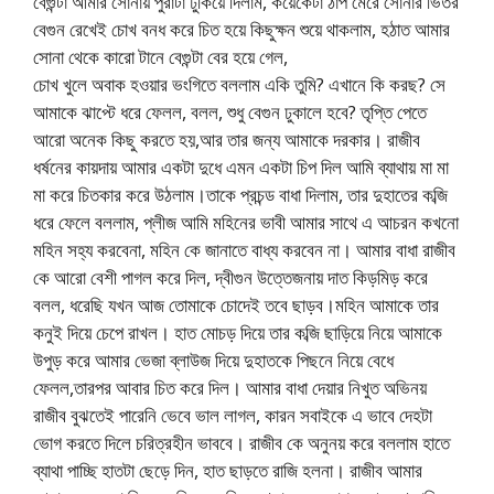
বেগুন্টা আমার সোনায় পুরাটা ঢুকিয়ে দিলাম, কয়েকেটা ঠাপ মেরে সোনার ভিতর
বেগুন রেখেই চোখ বনধ করে চিত হয়ে কিছুক্ষন শুয়ে থাকলাম, হঠাত আমার
সোনা থেকে কারো টানে বেগুন্টা বের হয়ে গেল,
চোখ খুলে অবাক হওয়ার ভংগিতে বললাম একি তুমি? এখানে কি করছ? সে
আমাকে ঝাপ্টে ধরে ফেলল, বলল, শুধু বেগুন ঢুকালে হবে? তৃপ্তি পেতে
আরো অনেক কিছু করতে হয়,আর তার জন্য আমাকে দরকার। রাজীব
ধর্ষনের কায়দায় আমার একটা দুধে এমন একটা চিপ দিল আমি ব্যাথায় মা মা
মা করে চিতকার করে উঠলাম।তাকে প্রচন্ড বাধা দিলাম, তার দুহাতের কব্জি
ধরে ফেলে বললাম, প্লীজ আমি মহিনের ভাবী আমার সাথে এ আচরন কখনো
মহিন সহ্য করবেনা, মহিন কে জানাতে বাধ্য করবেন না। আমার বাধা রাজীব
কে আরো বেশী পাগল করে দিল, দ্বীগুন উত্তেজনায় দাত কিড়মিড় করে
বলল, ধরেছি যখন আজ তোমাকে চোদেই তবে ছাড়ব।মহিন আমাকে তার
কনুই দিয়ে চেপে রাখল। হাত মোচড় দিয়ে তার কব্জি ছাড়িয়ে নিয়ে আমাকে
উপুড় করে আমার ভেজা ব্লাউজ দিয়ে দুহাতকে পিছনে নিয়ে বেধে
ফেলল,তারপর আবার চিত করে দিল। আমার বাধা দেয়ার নিখুত অভিনয়
রাজীব বুঝতেই পারেনি ভেবে ভাল লাগল, কারন সবাইকে এ ভাবে দেহটা
ভোগ করতে দিলে চরিত্রহীন ভাববে। রাজীব কে অনুনয় করে বললাম হাতে
ব্যাথা পাচ্ছি হাতটা ছেড়ে দিন, হাত ছাড়তে রাজি হলনা। রাজীব আমার