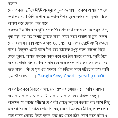
উঠলাম।
সোনার কারা দুটিতে টাইট অবস্থা অনুভব করলাম। তারপর আমার মাথাকে
দেয়ালের সাথে ঠেকিয়ে পাকে একেবারে উপরে তুলে কোমরকে ফ্লোর থেকে
আলগা করে ফেলল, তার পাকে
দুরুত্বে টান টান করে খুটির মত লাগিয়ে ঠাপ দেয়া শুরু করল, কি প্রচন্ড ঠাপ,
পুরা বাড়া বের করে আবার ঢুকাতে লাগল, মাঝে মাঝে বাড়াটা না ঢুকে আমার
সোনার গোরায় নরম হাড়ে আঘাত হানে, মনে হয় চাপের ছোটে হাড়টা ভেংগে
যাবে। কিছুক্ষন এমনি ভাবে ঠাপ মেরে আমাকে উপুড় করল, তারপর পিছন
থেকে ঢুকাল, আমার পাছাকে শক্ত করে ধরে ঠাপ মারতে লাগল, প্রতি ঠাপে
আমার সোনার ভিতর থেকে বাতাস বের হতে লাগল,আর ফস ফস করে শব্ধ
হতে লাগল। কি যে সুখ এই চোদনে এই মহিনের সাথে পরিচয় না হলে আমি
বুঝতেই পারতাম না।
Bangla Sexy Choti নতুন ভাবি চুদার সাথী
আবার চিত করে ঠাপাতে লাগল, যেন ঠাপ শষ হোয়ার নয়। আমি সারাক্ষন
আহ আহ-হ-হ-হ-হ-হ-হ- ই-হ-হ-হ-হ-হ-হ- করে যাচ্ছিলাম শুধু।
অনেক্ষন পর আমার শরীররে যে একটা মোচড় অনুভব করলাম আর সাথে কিছু
জল বেরিয়ে আমি নেতিয়ে পরলাম, মহিন আরো অনেক্ষন ঠাপাল, তারপর তার
বাড়া আমার সোনার ভিতর ভুকম্পনের মত কেপে উঠল, সাথে সাথে মহিন ও