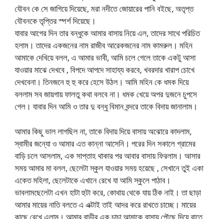
যৌবন কে সে জাগিয়ে দিয়েছে, মরা নদীতে জোয়ারের পানি বইছে, অতৃপ্ত
যৌবনকে তৃপ্তির স্পর্শ দিয়েছে।
যাবার আগের দিন তার বন্ধুকে আমার বাসায় নিয়ে এল, তাদের সাথে পরিচিত
হলাম। তাদের একজনের নাম রাজীব আরেকজনের নাম কামরুল। মহিন
আমাকে দেখিয়ে বলল, এ আমার ভাবী, আমি চলে গেলে তাকে একটু আসা
যাওয়ার মাঝে দেখবে , বিপদে আপদে সাহায্য করবে, খবরদার খারাপ চোখে
দেখবেনা। তিনজনে হু হু করে হেসে উঠল। আমি মহিন কে ধমক দিয়ে
বললাম সব জায়গায় ফালতু কথা বলবে না। ধমক খেয়ে অপর দুজনে চুপসে
গেল। যাবার দিন আমি ও তার দু বন্ধু বিমান বন্দরে তাকে বিদায় জানালাম।
আমার কিছু ভাল লাগছিল না, তাকে বিদায় দিয়ে বাসায় অঝোরে কাদলাম,
স্বামীর জন্যো ও আমার এত কান্না আসেনি। পরের দিন সকালে গ্রামের
বাড়ি চলে আসলাম, এক সাপ্তাহ থাকার পর আবার বাসায় ফিরলাম। আসার
সময় আমার মা বলল, ছেলেটা স্কুল যাওয়ার সময় হয়েছে , সেখানে তুই একা
একেত মহিলা, ছেলেটাকে এখানে রেখে যা আমি স্কুলে পাঠাব।
ভাবলামছেলেটা এখন হাটা হুটা করে, কোথায় থেকে যায় ঠিক নাই। তা ছাড়া
আমার মায়ের নাতি বলতে এ এক্টাই তাই আদর করে রাখতে চাচ্ছে। মায়ের
কাছে রেখে এলাম। আমার বাড়ীর এক চাচা আমাকে বাসায় পৌছে দিয়ে রাতে