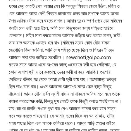
দুধের স্থে লেপ্টে গেল আমার যেন কি অদ্ভুদ শিহরন জেগে উঠল, মহিন ও
যেন আমাকে আরো বেশী শিহরন জাগানোর জন্য তার মাথাকে আমার দুধের
উপর এদিক ওদিক করে ঘষতে লাগল। আমার দুধের স্পর্শ পেয়ে যেন মহিনের
গলাটা যেন ভারী হয়ে উঠল, আমি যেন কিছুক্ষনের জন্য সম্ভিত হারিয়ে
ফেললাম। মহিন মাথা ঘষতে ঘষতে আমাকে জড়িয়ে ধরে বলতে লাগল, ভাবী
সারা রাত আমাকে এভাবে ধরে রাখ।মহিনের মনের কোন যৌন বাসনা
জেগেছিল কিনা জানিনা, আমি শেষ পর্যন্ত ছেড়ে দিলে ও শিহরন টা যেন
আমাকে সারা রাত জাগিয়ে রেখেছিল। newchotigolpo.com
কয়েক মাসে আমরা একে অপরের কাছে একেবারে ফ্রী হয়ে গেছিলাম, যে
কোন আলাপ ফ্রী ভাবে করতাম, দেবর ভাবী যা করে আরকি। তদুপরি
সেদিনের ঘটনার পর থেকে আরো বেশী ফ্রী হয়ে যায়। যতসামান্য দুরত্ব
ছিল তাও চলে যায়। এখন আমাদের আলাপের মাঝে সেক্স ছাড়া কিছুই
থাকেনা। আমার যৌন দুর্বল স্বামী বাসায় না থাকলে আমিও মনে মনে তাকে
কামনা করতে শুরু করি, কিন্তু মুখ ফোটে তাকে কিছুই বলতে পারছিলাম না।
তার চোখের চাহনি দেখলে বুঝা যায় সেও আমাকে কামনা করে তবে সাহস
করে শুরু করতে পারছেনা। সে আমার দুধের দিকে ঘন ঘন তাকায়, হাটার
সময় পাছার দিকে এক পলকে তাকিয়ে থাকে। আমার শাড়ি পেচের বাইরে
পেটের যে অংশটা দেখা যায় তার দিকে না তাকিয়ে যেন শান্তি পায়না।আমার