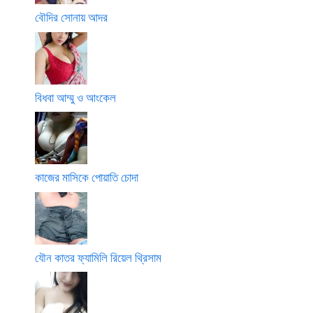
বৌদির সোনায় আদর
বিধবা আম্মু ও আংকেল
কাজের মাসিকে পোয়াতি চোদা
যৌন কাতর ফ্যামিলি রিয়েল থ্রিসাম