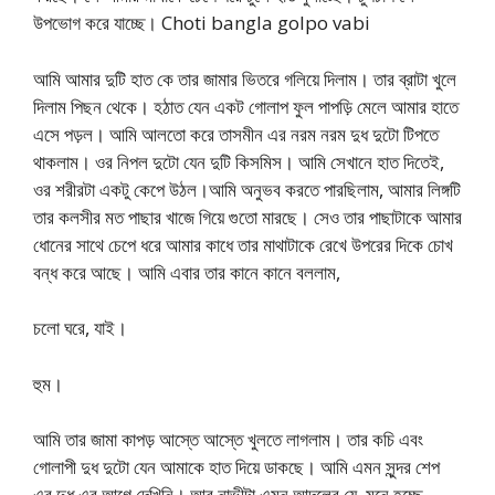
উপভোগ করে যাচ্ছে। Choti bangla golpo vabi
আমি আমার দুটি হাত কে তার জামার ভিতরে গলিয়ে দিলাম। তার ব্রাটা খুলে
দিলাম পিছন থেকে। হঠাত যেন একট গোলাপ ফুল পাপড়ি মেলে আমার হাতে
এসে পড়ল। আমি আলতো করে তাসমীন এর নরম নরম দুধ দুটো টিপতে
থাকলাম। ওর নিপল দুটো যেন দুটি কিসমিস। আমি সেখানে হাত দিতেই,
ওর শরীরটা একটু কেপে উঠল।আমি অনুভব করতে পারছিলাম, আমার লিঙ্গটি
তার কলসীর মত পাছার খাজে গিয়ে গুতো মারছে। সেও তার পাছাটাকে আমার
ধোনের সাথে চেপে ধরে আমার কাধে তার মাথাটাকে রেখে উপরের দিকে চোখ
বন্ধ করে আছে। আমি এবার তার কানে কানে বললাম,
চলো ঘরে, যাই।
হুম।
আমি তার জামা কাপড় আস্তে আস্তে খুলতে লাগলাম। তার কচি এবং
গোলাপী দুধ দুটো যেন আমাকে হাত দিয়ে ডাকছে। আমি এমন সুন্দর শেপ
এর দুধ এর আগে দেখিনি। আর নাভীটা এমন আদলের যে, মনে হচ্ছে,