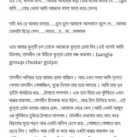
এই নো, খানকি মাগী….আমার আখাম্বা বাড়া তোর গুদের ভিতর নে…..রেন্ডি
মাগি….তোর ভোদা আমি আজকে ফালা ফালা করে ফেলব
তাই কর রে আমার ভাতার…..চুদে চুদে আমাকে আসমানে তুলে দে….আমার
ভোদাটা ছিড়ে ফেল…..আহহ…হ…মা…মমমমম
ওরে আমার কুত্তী চল তোকে আজেকে কুত্তা চোদা দিব।এই বলেই আমি
উঠলাম, তাসমীন কে উঠিকে কুত্তা চোদা শুরু করলাম। bangla
group chodar golpo
তাসমীন অস্থির হয়ে আমার চোদা খাচ্ছিল। আর এমন সময় আমি সুনতে
পেলাম তাসমীন গোঙ্গাচ্ছিল, বুঝে নিলাম তার হয়ে আসছে। আমি তার দুধ
দুইটা খামচিয়ে ধরে….ঠাপাতে লাগলাম। এক হাত দিয়ে ওর পুটকিতে এমন
থাপ্পর মারলাম…তাসমীন চিতকার করে উঠল…আর হিস হিসিয়ে বলল…এই
কুত্তা চোদা ভাতার জোরে চোদ…আমাকে মেরে ফেল।আমি একটা আঙ্গুল
ওর পুটকিতে ঢুকিয়ে ঠাপাতে লাগলাম। তাসমীন দেখলাম আহ আহ করে
বিছানায় সুয়ে পড়ল আর একটা বালিস চেপে ধরে…গোঙ্গাতে গোঙ্গাতে জল
ছেরে দিল। আমিও আর দেরী না করে আর একটা থাপ্পর মারলাম ওর