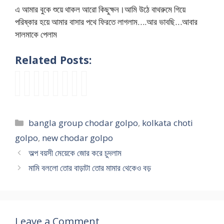
এ আমার বুকে শুয়ে থাকল আরো কিছুক্ষন।আমি উঠে বাথরুমে গিয়ে
পরিষ্কার হয়ে আমার বাসার পথে ফিরতে লাগলাম….আর ভাবছি…আবার
সালমাকে পেলাম
Related Posts:
সো
কো
প
আ
v
b
d
ব
না
ল
রি
ম
i
o
e
ন্ধু
তু
কা
বা
রা
l
u
s
রা
মি
তা
রে
এ
l
x
i
মি
Categories
bangla group chodar golpo
,
kolkata choti
ড
র
র
ক
a
x
h
লে
গি
বৌ
স
রু
g
x
o
মা
golpo
,
new chodar golpo
স্টা
দি
বা
মে
e
g
u
য়ে
অল্প বয়সী মেয়েকে জোর করে চুদলাম
ই
কে
ই
ই
g
r
s
র
মামি বললো তোর বাড়াটা তোর মামার থেকেও বড়
ল
চো
মি
মা
a
o
e
সা
হ
দা
লে
মে
n
u
w
থে
ও
র
গ্রু
য়ে
g
p
i
গ্রু
আ
কা
প
কে
b
c
f
প
মি
হি
চু
চু
a
h
e
চো
Leave a Comment