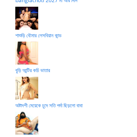
banglachoti 2027 মা আর দিদি
শাশুড়ি বৌমার লেসবিয়ান কান্ড
বুড়ি আন্টির কচি ভাতার
অষ্টাদশী মেয়েকে চুদে সতি পর্দা ছিড়লো বাবা