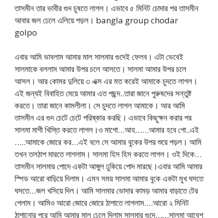
তাসমীন তার ভাবীর গুদ চুষতে লাগল। এভাবে ৫ মিনিট চোদার পর তাসমীন
আবার জল ঢেলে এলিয়ে পড়ল। bangla group chodar
golpo
এবার আমি ভাবলাম আমার মাল সালমার গুদেই ফেলব। এটা ভেবেই
সালমাকে বললাম আমার উপর চলে আসতে। সালমা আমার উপর চলে
আসল। আর কোমর দুলিয়ে ৩ এক্স এর মত করেই আমাকে চুদতে লাগল।
এই জন্যই বিবাহিত মেয়ে আমার এত পছন্দ..তারা জানে পুরুষদের সন্তুষ্ট
করতে। তারা জানে কামলীলা। সে চুদতে লাগল আমাকে। আর আমি
তাসমীন এর গুদ চেটে চেটে পরিষ্কার করছি। এভাবে কিছুক্ষন করার পর
সালমা মাগী খিস্তি করতে লাগল।ও মাগো…আহ……আমার হবে গো..এই
…..আমাকে জোরে কর…এই বলে সে আমার বুকের উপর শুয়ে পড়ল। আমি
তখন তলঠাপ মারতে লাগলাম। সালমা হিস হিস করতে লাগল। ওই দিকে…
তাসমীন সালমার পোদে একটা আঙ্গুল ঢুকিয়ে পোদ মারছে।এবার আমি আমার
স্পিড আরো বাড়িয়ে দিলাম। এমন সময় সালমা আমার বুকে একটা মুখ ঘসতে
ঘসতে…জল খসিয়ে দিল। আমি সালমার ভোদার কামড় আমার বাড়াতে টের
পেলাম। আমিও আরো জোরে জোরে ঠাপাতে লাগলাম….আরো ২ মিনিট
ঠাপানোর পরে আমি আমার মাল ঢেলে দিলাম সালমার গুদে……সালমা আবেশ