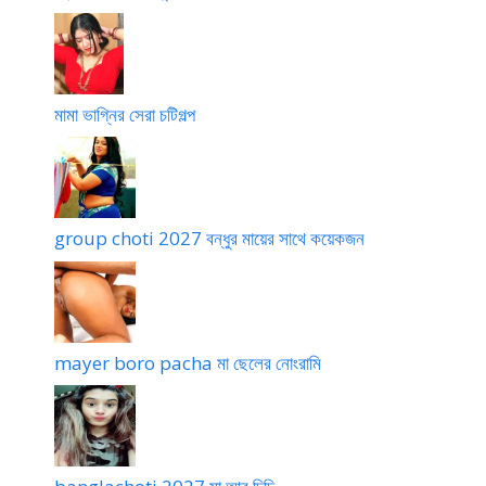
h
p
a
o
o
n
t
g
i
l
a
মামা ভাগ্নির সেরা চটিগল্প
group choti 2027 বন্ধুর মায়ের সাথে কয়েকজন
mayer boro pacha মা ছেলের নোংরামি