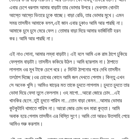
এবার চেপে ধরলাম আমার বাড়াটা তার ভোদার উপরে। দেখলাম ধোনটা
আস্তে আস্তে ভিতরে ঢুকে যাচ্ছে। বাড়া রেডি, তার ভোদার মুখে। এমন
সময় তাসমীন আমাকে বলল,এই জান এবার ঢুকাও আমি আর পারছি না।
আমাকে চুদে চুদে মেরে ফেল। তোমার বাড়া দিয়ে আমার ভার্জিনিটি হরন
কর। আমি আর পারছি না।
এই নাও সোনা, আমার লম্বা বাড়াটা। এই বলে আমি এক রাম ঠাপে ঢুকিয়ে
ফেল্লাম বাড়াটা। তাসমীন ককিয়ে উঠল। আমি ছারলাম না। ঠাপাতে
লাগলাম ওর মুখ টাকে চেপে ধরে। ৫ মিনিট ঠাপনোর পরে দেখি তাসমীন
তলঠাপ দিচ্ছে।ওর চোখের কোনে আমি জল দেখতে পেলাম। কিন্তু এখন
সে অনেক খুসি। আমিও ষাড়ের মত তাকে চুদতে লাগলাম। চুদতে চুদতে তার
ভোদা দিয়ে ফেদা তুলে ফেললাম। ওহ মাগো…আরো জোরে চোদ…এই
খানকির ছেলে..তুই চুদতে পারিস না…তোন বাড়া কেমন…আমার ভোদার
কুটকুটানি থামাতে পারিস না। আরো জোর চোদ গুদ মারা কুত্তা। আমি
অবাক হয়ে গেলাম তাসমীন এর খিস্তি সুণে। আমি তো আরও উতসাহি পেয়ে
আমিও শুরু করলাম।