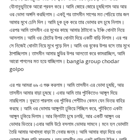
যৌনানুভুতিকে আরো প্রবল করে। আমি জোরে জোরে চুষছিলাম আর আর
ওর ভোদা অঙ্গলি করছিলাম। একটু পর তাসমীন সাপের মত পেচিয়ে তার জল
আমার মুখে ঢেলি দিল। আমি চুক চুক করে তার ভোদার রস চুষে নিলাম।
এরপর আমি তাসমীন এর মুখের কাছে আমার ঠাটানো ৯ ইঞ্চি ধোনটা নিয়ে
আসলাম। আমি ওর ঠোটের উপর ধোনটা দিয়ে একটি বাড়ি দিলাম। এর পর
সে নিজেই ধোনটা নিয়ে মুখে পুড়ে দিল। আমি ওর বুকের উপর বসে তার মুখে
ঠাপাচ্ছিলাম। তাসমীন আমার মুন্ডির উপর আলতো করে কামরাচ্ছিল, আমি
আরো পাগলের মত হয়ে যাচ্ছিলাম। bangla group chodar
golpo
এর পর আমরা ৬৯ এ শুরু করলাম। আমি তাসমীন এর ভোদা চুষছি, আর
তাসমীন আমার বাড়া চুষছে। এবার আমি তার পুটকিতেও আঙ্গুল দিয়ে
নারছিলাম। বুঝতে পারলাম ওর পুটকির পেশীটাও কেমন যেন ভিতর বাহির
করছে। আমি ওর ভোদায় আঙ্গুলটা ঢুকিয়ে পিচ্ছিল করে, পুটকিতে একটা
আঙ্গুল ঢুকিয়ে দিলাম। আর ক্লিটটা চুষে চলছি, আর একটি আঙ্গুল ওর
ভোদার ভিতরে।এবার আমি উঠে বসলাম ভোদার সামনে। মনে হল ভোদাটা
তৈরি আমার আখাম্বা বাড়া টা নেবার জন্য। আমি আমার বাড়া দিয়ে ওর
ভোদার উপর বাড়ি মারলাম। আর তাসমীন যেন একটু লাফিয়ে উঠল। আমি