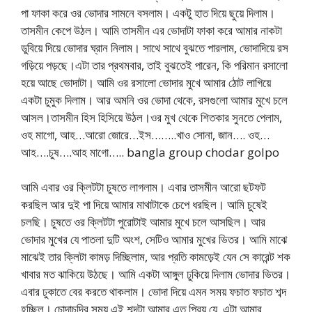
পা ফাকা করে ওর ভোদার সামনে বসলাম। একটু হাত দিয়ে ছুয়ে দিলাম।
তাসমীন কেপে উঠল। আমি তাসমীন এর ভোদাটা ফাকা করে আমার নাকটা
ডুবিয়ে দিয়ে ভোদার ঘ্রান নিলাম। সাথে সাথে বুঝতে পারলাম, ভোদাদিয়ে রস
গড়িয়ে পড়ছে।এটা তার প্রথমবার, তাই বুঝতেই পারেন, কি পরিমান রসালো
হয়ে আছে ভোদাটা। আমি ওর রসালো ভোদার মুখে আমার ঠোট লাগিয়ে
একটা চুমুক দিলাম। আর অমনি ওর ভোদা থেকে, রসগুলো আমার মুখে চলে
আসল।তাসমীন হিস হিসিয়ে উঠল।ওর মুখ থেকে শিতকার সুনতে পেলাম,
ওহ মাগো, আহ…আরো জোরে…ইস……..খাও সোনা, জান…. ওহ…
আহ….চুষ….আহ মাগো….. bangla group chodar golpo
আমি এবার ওর ক্লিটটা চুষতে লাগলাম। এবার তাসমীন আরো ছটফট
করছিল আর দুই পা দিয়ে আমার মাথাটাকে চেপে ধরছিল। আমি চুষেই
চলছি। চুষতে ওর ক্লিটটা পুরোটাই আমার মুখে চলে আসছিল। আর
ভোদার মুখের যে পাতলা দুটি অংশ, সেটিও আমার মুখের ভিতর। আমি মাঝে
মাঝেই তার ক্লিটা কামড় দিচ্ছিলাম, আর প্রতি কামড়েই যেন সে কারেন্ট শক
খাবার মত ঝাকিয়ে উঠছে। আমি একটা আঙ্গুল ঢুকিয়ে দিলাম ভোদার ভিতর।
এবার ঢুকাতে বের করতে থাকলাম। ভোদা দিয়ে এমন সময় ফচাত ফচাত শব্দ
হচ্ছিল। চোদাচুদির সময় এই শব্দটা আমার এত প্রিয় যে, এটা আমার