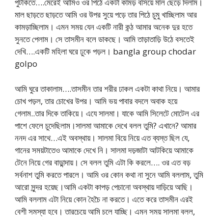
পুটকিতে….মেরেই আমিও ওর পিঠে একটা কামড় বসিয়ে মাল ছেড়ে দিলাম।
মাল ছাড়তে ছাড়তে আমি ওর উপর সুয়ে পড়ে তার পিঠে চুমু খাচ্ছিলাম আর
কামড়াচ্ছিলাম। এমন সময় যেন একটি নারী কন্ঠ আমার অনেক দুর হতে
সুনতে পেলাম। সে তাসমীন বলে ডাকছে। আমি তাড়াতাড়ি উঠে বসতেই
দেখি….একটি মহিলা ঘরে ঢুকে পড়ল। bangla group chodar
golpo
আমি ঘুরে তাকালাম….তাসমীন তার শরীর ঢাকল একটা কাথা নিয়ে। আমার
চোখ পড়ল, তার চোখের উপর। আমি ভয় পাবার বদলে অবাক হয়ে
গেলাম..তার দিকে তাকিয়ে। এযে সালমা। যাকে আমি সিলেটে মোটেল এর
পাশে ফেলে চুদেছিলাম।সালমা আমাকে দেখে বলল তুমি? এখানে? আমার
ননদ এর সাথে…এই অবস্থায়। সালমা বিয়ে নিয়ে এত ব্যস্ত ছিল যে,
গানের সময়টাতেও আমাকে দেখে নি। সালমা দড়জাটা আটকিয়ে আমাকে
টেনে নিয়ে গের বাড়ান্দায়। সে বলল তুমি এটা কি করলে…. ওর এত বড়
সর্বনাশ তুমি করতে পারলে। আমি ওর কোন কথা না সুনে আমি বললাম, তুমি
আরো সুন্দর হয়েছ।আমি একটা কাপড় পেচানো অবস্থায় দাড়িয়ে আছি।
আমি বললাম এটা নিয়ে কোন হৈচৈ না করতে। এতে করে তাসমীন এরই
বেশী সমস্যা হবে। তারচেয়ে আমি চলে যাচ্ছি। এমন সময় সালমা বলল,