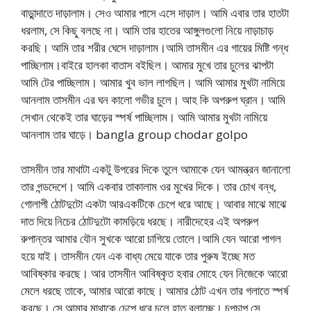
বাড়ান্দাতে দাড়ালাম। সেও আমার পাসে এসে দাড়াল। আমি এবার তার হাতটা
ধরলাম, সে কিছু বলছে না। আমি তার হাতের আঙ্গুলগুলো নিয়ে নাড়াচাড়
করছি। আমি তার শরীর ঘেসে দাড়ালাম।আমি তাসমীন এর গায়ের মিষ্টি গন্ধ
পাচ্ছিলাম।বাইরে হালকা বাতাস বইছিল। আমার মুখে তার চুলের ঝাপটা
আমি টের পাচ্ছিলাম। আমার খুব ভাল লাগছিল। আমি আমার মুখটা নামিয়ে
আনলাম তাসমীন এর ঘন কালো গভীর চুলে। আহ কি অপরুপ ঘ্রান। আমি
সেখান থেকেই তার ঘাড়ের স্পর্ষ পাচ্ছিলাম। আমি আমার মুখটা নামিয়ে
আনলাম তার ঘাড়ে। bangla group chodar golpo
তাসমীন তার মাথাটা একটু উপরের দিকে তুলে আমাকে যেন আমন্ত্রন জানালো
তার গন্ডদেশে। আমি একবার তাকালাম ওর মুখের দিকে। তার চোখ বন্ধ,
গোলাপী ঠোটদুটো একটা আরএকটিকে চেপে ধরে আছে। আবার মাঝে মাঝে
দাত দিয়ে নিচের ঠোটদুটো কামড়িয়ে ধরছে। নারীদেহের এই অপরুপ
রুপান্তর আমার যৌন সুখকে আরো চাগিয়ে তোলে।আমি যেন আরো পাগল
হয়ে যাই। তাসমীন যেন এক বাধ্য মেয়ে যাকে তার পুরুষ ইচ্ছে মত
আবিষ্কার করছে। আর তাসমীন আবিষ্কৃত হবার মোহে যেন নিজেকে আরো
মেলে ধরছে তাকে, আমার আরো কাছে। আমার ঠোট এখন তার গলাতে স্পর্ষ
করছে। সে আমার মাথাকে চেপে ধরে চুলে হাত বুলাচ্ছে। চুপচাপ সে