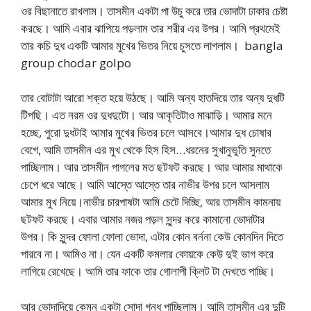
ওর বিছানাতে রাখলাম। তাসমীন একটা পা উচু করে তার ভোদাটা ঢাকার চেষ্টা
করছে। আমি এবার ঝাপিয়ে পড়লাম তার শরীর এর উপর। আমি প্রথমেই
তার কচি দুধ একটি আমার মুখের ভিতর নিয়ে চুসতে লাগলাম। bangla
group chodar golpo
তার বোটাটা আরো শক্ত হয়ে উঠছে। আমি অন্য হাতদিয়ে তার অন্য দুধটি
টিপছি। এত নরম ওর দুধদুটো। আর আকৃতিটাও মাঝাড়ি। আমার মনে
হচ্ছে, পুরো দুধটাই আমার মুখের ভিতর চলে আসবে।আমার দুধ চোষার
বেগে, আমি তাসমীন এর মুখ থেকে হিস হিস…ধরনের সুখানুভুতি সুনতে
পাচ্ছিলাম। আর তাসমীন পাগলের মত ছটফট করছে। আর আমার মাথাকে
চেপে ধরে আছে। আমি আস্তে আস্তে তার নাভীর উপর চলে আসলাম
আমার মুখ নিয়ে।নাভীর চারপাষটা আমি চেটে দিচ্ছি, আর তাসমীন কামনায়
ছটফট করছে। এবার আমার নজর পড়ল সুন্দর করে কামানো ভোদাটার
উপর। কি সুন্দর ফোলা ফোলা ভোদা, এটার কোন বর্ননা কেউ কোনদিন দিতে
পারবে না। আমিও না। যেন একটি কমলার কোয়কে কেউ দুই ভাগ করে
লাগিয়ে রেখেছে। আমি তার ফাকে তার গোলাপী ক্লিট টা দেখতে পাচ্ছি।
আর ভোদাদিয়ে কেমন একটা সোদা গন্ধ পাচ্ছিলাম। আমি তাসমীন এর দুটি