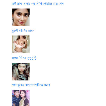
দুই মাস চোদার পর বৌদি পোয়াতি হয়ে গেল
যুবতী বৌদির কামনা
গুদের ভিতর সুড়সুড়ি
ফেসবুকের বারোভাতারিকে চোদা