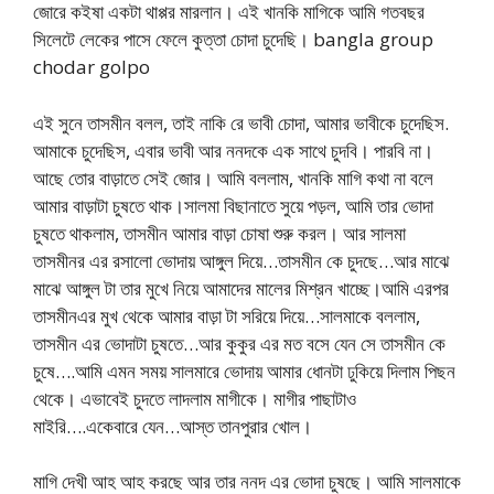
জোরে কইষা একটা থাপ্পর মারলান। এই খানকি মাগিকে আমি গতবছর
সিলেটে লেকের পাসে ফেলে কুত্তা চোদা চুদেছি। bangla group
chodar golpo
এই সুনে তাসমীন বলল, তাই নাকি রে ভাবী চোদা, আমার ভাবীকে চুদেছিস.
আমাকে চুদেছিস, এবার ভাবী আর ননদকে এক সাথে চুদবি। পারবি না।
আছে তোর বাড়াতে সেই জোর। আমি বললাম, খানকি মাগি কথা না বলে
আমার বাড়াটা চুষতে থাক।সালমা বিছানাতে সুয়ে পড়ল, আমি তার ভোদা
চুষতে থাকলাম, তাসমীন আমার বাড়া চোষা শুরু করল। আর সালমা
তাসমীনর এর রসালো ভোদায় আঙ্গুল দিয়ে…তাসমীন কে চুদছে…আর মাঝে
মাঝে আঙ্গুল টা তার মুখে নিয়ে আমাদের মালের মিশ্রন খাচ্ছে।আমি এরপর
তাসমীনএর মুখ থেকে আমার বাড়া টা সরিয়ে দিয়ে…সালমাকে বললাম,
তাসমীন এর ভোদাটা চুষতে…আর কুকুর এর মত বসে যেন সে তাসমীন কে
চুষে….আমি এমন সময় সালমারে ভোদায় আমার ধোনটা ঢুকিয়ে দিলাম পিছন
থেকে। এভাবেই চুদতে লাদলাম মাগীকে। মাগীর পাছাটাও
মাইরি….একেবারে যেন…আস্ত তানপুরার খোল।
মাগি দেখী আহ আহ করছে আর তার ননদ এর ভোদা চুষছে। আমি সালমাকে