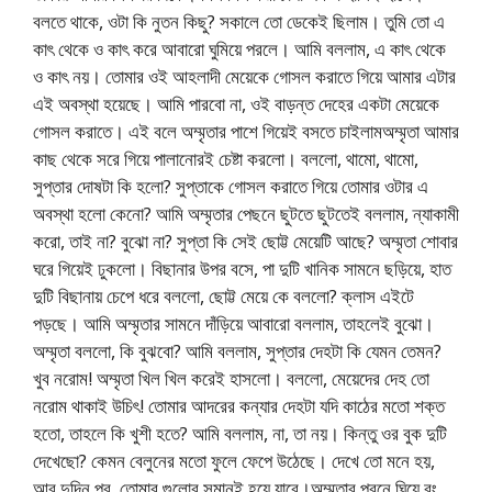
বলতে থাকে, ওটা কি নুতন কিছু? সকালে তো ডেকেই ছিলাম। তুমি তো এ
কাৎ থেকে ও কাৎ করে আবারো ঘুমিয়ে পরলে। আমি বললাম, এ কাৎ থেকে
ও কাৎ নয়। তোমার ওই আহলাদী মেয়েকে গোসল করাতে গিয়ে আমার এটার
এই অবস্থা হয়েছে। আমি পারবো না, ওই বাড়ন্ত দেহের একটা মেয়েকে
গোসল করাতে। এই বলে অম্মৃতার পাশে গিয়েই বসতে চাইলামঅম্মৃতা আমার
কাছ থেকে সরে গিয়ে পালানোরই চেষ্টা করলো। বললো, থামো, থামো,
সুপ্তার দোষটা কি হলো? সুপ্তাকে গোসল করাতে গিয়ে তোমার ওটার এ
অবস্থা হলো কেনো? আমি অম্মৃতার পেছনে ছুটতে ছুটতেই বললাম, ন্যাকামী
করো, তাই না? বুঝো না? সুপ্তা কি সেই ছোট্ট মেয়েটি আছে? অম্মৃতা শোবার
ঘরে গিয়েই ঢুকলো। বিছানার উপর বসে, পা দুটি খানিক সামনে ছড়িয়ে, হাত
দুটি বিছানায় চেপে ধরে বললো, ছোট্ট মেয়ে কে বললো? ক্লাস এইটে
পড়ছে। আমি অম্মৃতার সামনে দাঁড়িয়ে আবারো বললাম, তাহলেই বুঝো।
অম্মৃতা বললো, কি বুঝবো? আমি বললাম, সুপ্তার দেহটা কি যেমন তেমন?
খুব নরোম! অম্মৃতা খিল খিল করেই হাসলো। বললো, মেয়েদের দেহ তো
নরোম থাকাই উচিৎ! তোমার আদরের কন্যার দেহটা যদি কাঠের মতো শক্ত
হতো, তাহলে কি খুশী হতে? আমি বললাম, না, তা নয়। কিন্তু ওর বুক দুটি
দেখেছো? কেমন বেলুনের মতো ফুলে ফেপে উঠেছে। দেখে তো মনে হয়,
আর দুদিন পর, তোমার গুলোর সমানই হয়ে যাবে।অম্মৃতার পরনে ঘিয়ে রং