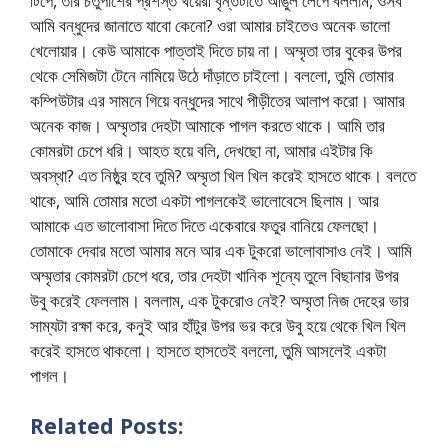
টিপে, তার চতুর্পাশের প্রশস্ত খয়েরী বৃন্তটাতে আঙুল লেপে বললাম, ওসব
আমি বন্ধুদের জানাতে যাবো কেনো? ওরা আমার চাইতেও অনেক ভালো
খেলোয়ার। কেউ আমাকে পাত্তাই দিতে চায় না। অম্মৃতা তার বুকের উপর
থেকে সেমিজটা টেনে নামিয়ে উঠে দাঁড়াতে চাইলো। বললো, তুমি তোমার
কম্পিউটার এর সামনে গিয়ে বন্ধুদের সাথে পীড়ীতের আলাপ করো। আমার
অনেক কাজ। অম্মৃতার দেহটা আমাকে পাগল করতে থাকে। আমি তার
কোমরটা চেপে ধরি। আহত হয়ে বলি, দেখছো না, আমার এইটার কি
অবস্থা? এত নিষ্ঠুর হবে তুমি? অম্মৃতা খিল খিল করেই হাসতে থাকে। বলতে
থাকে, আমি তোমার মতো একটা পাগলকেই ভালোবেসে ছিলাম। আর
আমাকে এত ভালোবাসা দিতে দিতে একেবারে ফতুর বানিয়ে ফেলছো।
তোমাকে দেবার মতো আমার মনে আর এক টুকরো ভালোবাসাও নেই। আমি
অম্মৃতার কোমরটা চেপে ধরে, তার দেহটা খানিক শূন্যে তুলে বিছানার উপর
উবু করেই ফেললাম। বললাম, এক টুকরোও নেই? অম্মৃতা নিজ দেহের ভার
সাম্যটা রক্ষা করে, কনুই আর হাঁটুর উপর ভর করে উবু হয়ে থেকে খিল খিল
করেই হাসতে থাকলো। হাসতে হাসতেই বললো, তুমি আসলেই একটা
পাগল।
Related Posts: