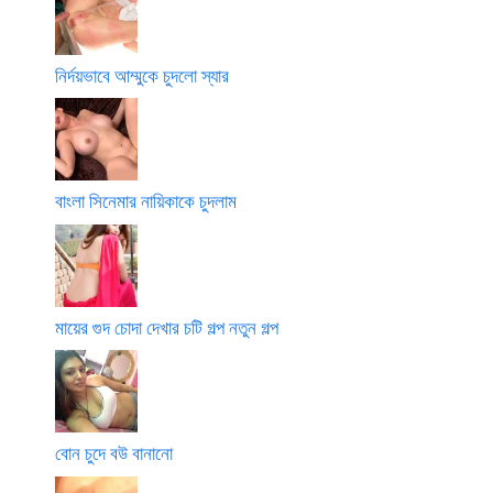
নির্দয়ভাবে আম্মুকে চুদলো স্যার
বাংলা সিনেমার নায়িকাকে চুদলাম
মায়ের গুদ চোদা দেখার চটি গল্প নতুন গল্প
বোন চুদে বউ বানানো