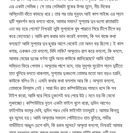
এর একটা সেমিজ। সে তার সেমিজটা বুকের উপর তুলে, নীচ দিকের
অস্তিনটা দাঁতে কামড়ে ধরে। তার পর তার সুবৃহৎ আই কাপ সাইজ এর স্তন
দুটি প্রদর্শন করে বলতে থাকে, আমার সমান? সুপ্তার দুধ গুলো রাতারাতি
এত বড় হয়ে গেলো? নিশ্চয়ই তুমি সুপ্তাকে ঘুম পারাতে গিয়ে টিপে টিপে বড়
করে ফেলেছো। আমি রাগ করার ভান করেই বললাম, কি সব বাজে কথা
বলছো? আমি সুপ্তার দুধ ছুয়ার আগে থেকেই তো অমন বড় ছিলো। ই কাপ
বলায়, একজন তো বললো, দিদি নাকি? অম্মৃতাও রাগ করে বললো, কি বললে,
আমার মেয়ের দুধের বর্ণনা তুমি অন্য কাউকে জানিয়েছো? আমি হঠাৎই
সম্ভিত ফিরে পেলাম। অম্মৃতার পাশে বসে, তার সুদৃশ্য সুডৌল স্তন দুটিতে
হাত বুলিয়ে বলতে থাকলাম, সুপ্তার দুধগুলো তোমার মতো অত বড়ও হয়নি,
কাউকে বলিও নি। এমনি কথার কথা বললাম আর কি। অম্মৃতা বললো,
তোমাকে বিশ্বাস নেই। সারা দিন রাত কম্পিউটারের সামনে বসে কি সব
টাইপ করো, আমি ঘরে গিয়ে ঢুকলেই ভয় পেয়ে উঠ। মনে হয় কি যেনো
লুকাচ্ছো। কম্পিউটারে নুতন একটা ফাইল খুলে ধরো, দুদিন আগেও
ফাইলটার যতদূর দেখি, দুদিন পরও দেখি ফাইলটা ততদূরই। আমার কিন্তু
খুব সন্দেহ হয়। আমি অম্মৃতার সমতল পেটটাতেও হাত বুলিয়ে, গভীর
নাভীটাতে আঙুল চেপে বলি, কি রকম সন্দেহ? অম্মৃতা বললো, নিশ্চয়ই আমার
নামে বন্ধুদের কাছে ব্লগে বদনাম করো। আমার বউটা খারাপ, বুড়ী হয়ে