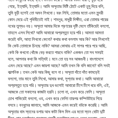
গেছে, ইত্যাদি, ইত্যাদি। আমি অম্মৃতার মিষ্টি ঠোটে একাট চুমু দিয়ে বলি,
তুমি বুড়ী হলেই তো অমন লিখবো। বরং লিখি, তোমার মতো এমন সুন্দরী
কোন মেয়ে এই পৃথিবীতেই নাই। শাবনুর, মাধুরী দিক্ষীত, এরা তোমার পায়ের
নখের তুল্যও নয়। অম্মৃতা আমার দিকে প্রণয়ের দৃষ্টি মেলে তাঁকিয়েই বললো,
তাহলে এসব লিখো? আমি আবারো অপ্রস্তুত হয়ে পরি। আমতা আমতা
করেই বলি, আহা লিখবো কেনো? কথার কথা বললাম আর কি? আর লিখলেই
কি কেউ তোমাকে চিনছে নাকি? আমরা কোথায় এই সাগর পারে পরে আছি,
কেউ কি কখনো খোঁজে বেড় করতে পারবে নাকি? একজন তো সব সময়ই
বলে, আপনার কথা কি সত্যিই। মনে তো হয় সব আজগুবী। বাংলাদেশে
এমন মেয়ে আছে? এমন জায়গা আছে? আমি তখন কি বলি জানো? বলি সবই
কাল্পনিক। তখন কেউ আর কিছু বলে না। অম্মৃতা দাঁতে দাঁত কামড়েই
বললো, তার মানে তুমি লিখো, আমার কথা, সুপ্তার কথা। আমি আবারো
অপ্রস্তুত হয়ে পরি। অম্মৃতার দুধ গুলোই আবারো টিপে টিপে ধরে বলি, এই,
আজকে তো সকালের কাজটা হয়নি। চলো না, এখন করে ফেলি। অম্মৃতা
চোখ পাকিয়েই বললো, ওহ, এখন করে ফেলি! তারপর কম্পিউটারে গিয়ে
বসবে। বন্ধুদের জানাবে, আমি আজকে এমন করেই বউকে করেছি। আমি
অম্মৃতার বাম স্তনের ডগায় আধ কাটা কিস মিস এর মতো স্তন বোটা দুটি