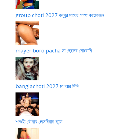
group choti 2027 বন্ধুর মায়ের সাথে কয়েকজন
mayer boro pacha মা ছেলের নোংরামি
banglachoti 2027 মা আর দিদি
শাশুড়ি বৌমার লেসবিয়ান কান্ড