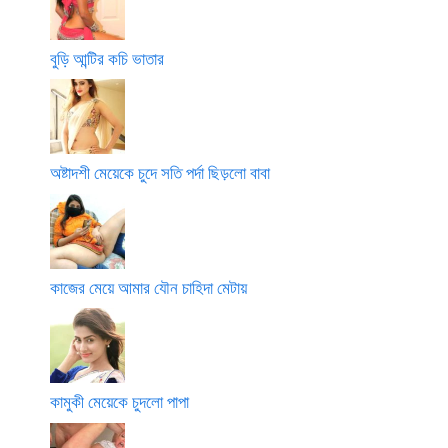
বুড়ি আন্টির কচি ভাতার
অষ্টাদশী মেয়েকে চুদে সতি পর্দা ছিড়লো বাবা
কাজের মেয়ে আমার যৌন চাহিদা মেটায়
কামুকী মেয়েকে চুদলো পাপা