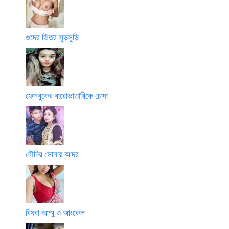
গুদের ভিতর সুড়সুড়ি
ফেসবুকের বারোভাতারিকে চোদা
বৌদির সোনায় আদর
বিধবা আম্মু ও আংকেল