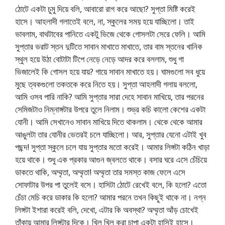
ঠোটে একটা চুমু দিয়ে বলি, আবারো রাগ করে আছো? সুপ্তা মিষ্টি করেই
হাসে। আহলাদী গলাতেই বলে, না, স্কুলের সময় হয়ে যাচ্ছিলো। তাই
ভাবলাম, বাথটাবের পানিতে একটু ভিজে থেকে গোসলটা সেরে ফেলি। আমি
সুপ্তার ভরাট স্তন দুটিতে সাবান মাখাতে মাখাতে, তার বাম স্তনের খানিক
স্থুল হয়ে উঠা বোটাটা টিপে নেড়ে নেড়ে আদর করে বললাম, শুধু গা
ভিজালেই কি গোসল হয়ে যায়? গায়ে সাবান মাখাতে হয়। ঘামগুলো সব ধুয়ে
মুছে ত্বকগুলো তকতকে করে নিতে হয়। সুপ্তা আহলাদী গলায় বললো,
আমি ওসব পারি নাকি? আমি সুপ্তার সারা দেহে সাবান মাখিয়ে, তার পরনের
সেমিজটাও নিম্নাঙ্গটার উপরে তুলে নিলাম। শুভ্র কচি কালো কেশের একটা
যোনী। আমি সেখানেও সাবান মাখিয়ে দিতে থাকলাম। থেকে থেকে আমার
আঙুলটা তার যোনীর ভেতরই চলে যাচ্ছিলো। আর, সুপ্তার যেনো এটাই খুব
পছন্দ! সুপ্তা স্কুলে চলে যায় সুপ্তার মতো করেই। আমার লিঙ্গটা কঠিন খাড়া
হয়ে থাকে। শুধু এক প্রকার আগুন জ্বলতে থাকে। বসার ঘরে এসে চেঁচিয়ে
ডাকতে থাকি, অম্মৃতা, অম্মৃতা! অম্মৃতা তার সমস্ত কাজ ফেলে এসে
সোফাটার উপর পা তুলেই বসে। হাসিটা ঠোটে রেখেই বলে, কি হলো? এতো
চেঁচা মেচি করে ডাকার কি হলো? আমার পরনে তখন কিছুই থাকে না। নগ্ন
লিঙ্গটা ইশারা করেই বলি, দেখো, এটার কি অবস্থা? অম্মৃতা আঁড় চোখেই
তাঁকায় আমার লিঙ্গটার দিকে। খিল খিল করা চাপা একটা হাসিই হাসে।