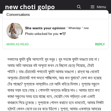
Skip
new choti golpo
Menu
to
content
নরোম মাংসের সমুদ্র
January 18, 2015
by
new choti golpo
সকালের ঘুমটা বুঝি আসলেই খুব মধুর। খুব সহজে ঘুমটা ভাঙতে চায় না।
অমার অতি আদরের বউ অম্মৃতা কখন যে বিছানা ছেড়ে গিয়েছে, টেরই
পাইনি। তার চেঁচামেচি গলাতেই ঘুমটা আমার ভাঙলো। রান্না ঘর থেকেই
অম্মৃতার চেঁচামেচি গলা শুনতে পাচ্ছিলাম, আর কত ঘুমাবে? বেলা কত হয়েছে
টের পাচ্ছো? সুপ্তাকে নাস্তাটাও তো আমি খাইয়ে দিলাম। সুপ্তার স্কুলে
যাবার সয়ম হয়ে গেছে। গোসলটা অন্ততঃ করিয়ে দাও। আমার হাতে কত
কাজ! স্কুলের সময় হয়ে যাচ্ছে বলে, মেয়েটা শেষ পর্য্যন্ত একা একাই
বাথরুমে গিয়ে ঢুকেছে। সুপ্তাকে গোসল করাতে হবে ভাবতেই, আমার লিঙ্গটা
হঠাৎই কেমন যেনো চর চর করে উঠলো। সুপ্তা, আমার একমাত্র আদরের