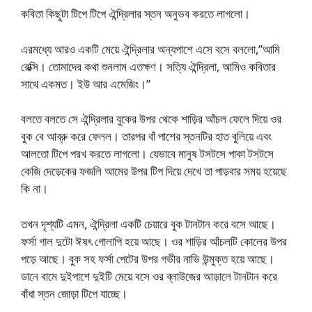
কবিতা কিছুটা টিপে টিপে ঐন্দ্রিলার স্তন অনুভব করতে লাগলো।
এরমধ্যে আরও একটি মেয়ে ঐন্দ্রিলার অন্যপাশে এসে বসে বললো,”আমি
রেক্সি। তোমাদের কথা শুনলাম এতক্ষণ। সত্যি ঐন্দ্রিলা, আমিও কবিতার
সাথে একমত। ইউ আর এমেজিং।”
বলতে বলতে সে ঐন্দ্রিলার বুকের উপর থেকে শাড়ির আঁচল ফেলে দিয়ে ওর
বুক বে আব্রু করে ফেলল। তারপর বাঁ পাশের স্তনটির হাত বুলিয়ে এবং
আলতো টিপে পরখ করতে লাগলো। যেভাবে মানুষ টসটসে পাকা টসটসে
কেজি দেড়েকের ফজলি আমের উপর টিপ দিয়ে দেখে তা পাড়বার সময় হয়েছে
কি না।
তখন দৃশ্যটি এমন, ঐন্দ্রিলা একটি চেয়ারে বুক টানটান করে বসে আছে।
ফর্সা গাল দুটো ঈষৎ গোলাপি হয়ে আছে। ওর শাড়ির আঁচলটি কোলের উপর
পড়ে আছে। বুক সহ ফর্সা পেটের উপর গভীর নাভি উন্মুক্ত হয়ে আছে।
ডানে বামে দুইপাশে দুইটি মেয়ে বসে ওর ব্লাউজের আড়ালে টানটান করে
বাঁধা স্তন জোড়া টিপে যাচ্ছে।