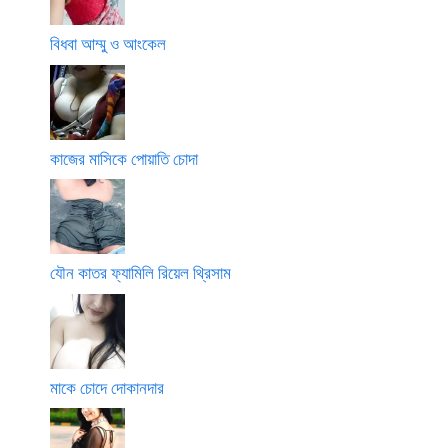
বিধবা আম্মু ও আংকেল
কাজের মাসিকে পোয়াতি চোদা
যৌন কাতর ফ্যামিলি রিয়েল থ্রিসাম
মাকে চোদে দোকানদার