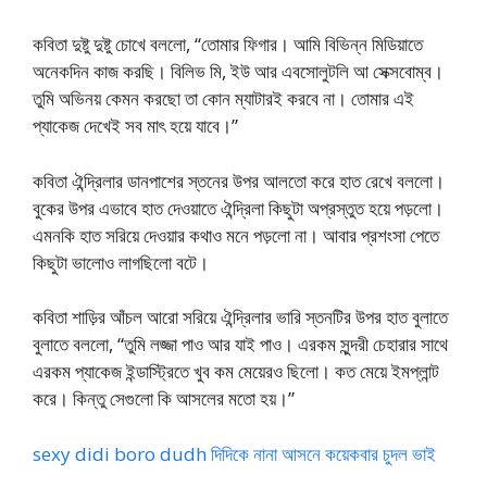
কবিতা দুষ্টু দুষ্টু চোখে বললো, “তোমার ফিগার। আমি বিভিন্ন মিডিয়াতে
অনেকদিন কাজ করছি। বিলিভ মি, ইউ আর এবসোলুটলি আ সেক্সবোম্ব।
তুমি অভিনয় কেমন করছো তা কোন ম্যাটারই করবে না। তোমার এই
প্যাকেজ দেখেই সব মাৎ হয়ে যাবে।”
কবিতা ঐন্দ্রিলার ডানপাশের স্তনের উপর আলতো করে হাত রেখে বললো।
বুকের উপর এভাবে হাত দেওয়াতে ঐন্দ্রিলা কিছুটা অপ্রস্তুত হয়ে পড়লো।
এমনকি হাত সরিয়ে দেওয়ার কথাও মনে পড়লো না। আবার প্রশংসা পেতে
কিছুটা ভালোও লাগছিলো বটে।
কবিতা শাড়ির আঁচল আরো সরিয়ে ঐন্দ্রিলার ভারি স্তনটির উপর হাত বুলাতে
বুলাতে বললো, “তুমি লজ্জা পাও আর যাই পাও। এরকম সুন্দরী চেহারার সাথে
এরকম প্যাকেজ ইন্ডাস্ট্রিতে খুব কম মেয়েরও ছিলো। কত মেয়ে ইমপ্লান্ট
করে। কিন্তু সেগুলো কি আসলের মতো হয়।”
sexy didi boro dudh দিদিকে নানা আসনে কয়েকবার চুদল ভাই