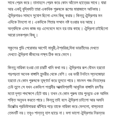
সাথে প্রেম করে। তানাহলে প্রেম করে কোন আঁতেল ছাত্রের সাথে। যারা
আর একটু বুদ্ধিমতি তারা একাধিক পুরুষকে রূপের মায়াজালে আটকায়।
ঐন্দ্রিলারও সামনে সুযোগ ছিলো এসব কিছু করার। কিন্তু ঐন্দ্রিলার মন
এদিকে টানলো না। একদিকে পিতার সম্মান নষ্ট হওয়ার ভয় আছে।
অন্যদিকে এসব কাজ বড় এলেবেলে মনে হয় তার কাছে। ঐন্দ্রিলা চাইছিলো
আরো চমকপ্রদ কিছু।
স্কুলের গন্ডি পেরোবার আগেই মাধুরী,ঐশ্বরিয়া,দিবা ভারতীদের দেখতে
দেখতে ঐন্দ্রিলা জীবনের লক্ষ্য ঠিক করে ফেলে।
কিন্তু নায়িকা হওয়া তো চারটি খানি কথা নয়। ঐন্দ্রিলার রূপ যৌবন হয়তো
গড়পড়তা অনেক বাঙ্গালি সুন্দরীর থেকে বেশি। ওর ভারী টনটনে স্তনজোড়া
হয়তো যে কোন পুরুষকে তৃষ্ণার্ত করে তুলতে পারে। মাংসল গজ-নিতম্বের
ঢেউ তুলে সে যখন একবিংশ শতাব্দীর আত্মবিশ্বাসী আধুনিক বাঙ্গালি রমণীর
মতো দৃপ্ত পদক্ষেপে হেঁটে যায়। তখন যে কোন পুরুষ তার পুংদন্ডে এক আদিম
শক্তি অনুভব করতে পারে। কিন্তু তাই বলে ঐন্দ্রিলা চাইলো আর অমনি
ডিরেক্টর প্রডিউসাররা ঝাঁপিয়ে পড়ে তাকে নায়িকা করে ফেললো, বাস্তবতা
তেমনটি নয়। তবুও শান্তনু হাল ছাড়ে না। বলা ভালো ঐন্দ্রিলার নিরন্তর