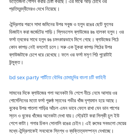
উত্তেজনা গোপন করার চেষ্টা করছে। এর মাঝে আড় চোখে ওর
প্রতিদ্বন্দ্বীদেরও দেখে নিয়েছে।
ঐন্দ্রিলার পরনে সাদা জমিনের উপর সবুজ ও হলুদ রঙের ছোট ফুলের
ডিজাইন করা জর্জেটের শাড়ি। স্লিভলেস ব্লাউজের রঙ হালকা হলুদ। ওর
ফর্সা ত্বকের সাথে হলুদ রঙ চমৎকারভাবে মিশে গেছে। ব্লাউজের পিঠে
কোন কাপড় নেই বললেই চলে। সরু এক টুকরা কাপড় পিঠের উপর
ব্লাউজটাকে চেপে ধরে রেখেছে। ফলে ওর ফর্সা মসৃণ পিঠ পুরোটাই
উন্মুক্ত।
bd sex party পার্টিতে বৌদির চোদাচুদির বাংলা চটি কাহিনী
সামনের দিকে ব্লাউজের গলা অনেকটা ভি শেপে নীচে নেমে আসায় ওর
পোর্সেলিনের মতো ফর্সা পুরুষ্ঠ স্তনের গভীর খাঁজ দৃশ্যমান হয়ে আছে।
বুকের উপর পাতলা শাড়ির আঁচল এমন ভাবে ফেলে রাখা যেন ডান পাশের
স্তন ও বুকের খাঁজের অনেকটা দেখা যায়। স্ট্রেইট করা সিল্কী চুল ইউ
শেপে কাটা। গলার চিকন সোনালি রঙের চেইন। এই রুমের সবগুলো মেয়ের
মধ্যে ঐন্দ্রিলাকেই সবথেকে স্নিগ্ধ ও ব্যক্তিত্বসম্পন্ন দেখাচ্ছে।