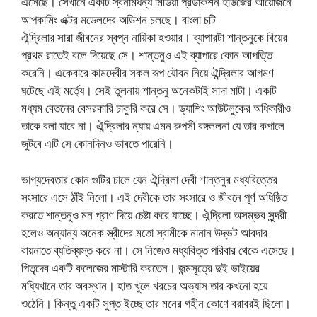
এসেছে। সেখানে একটি স্বনামধন্য মিডিয়া প্রডাকশন হাউজের আয়োজনে
আপকামিং এক্টর মডেলদের অডিশন চলছে। বাংলা চটি
ঐন্দ্রিলার সারা জীবনের স্বপ্ন নায়িকা হওয়ার। ব্যাপারটা শান্তনুকে বিয়ের
প্রথম রাতেই বলে দিয়েছে সে। শান্তনুও এই ব্যাপারে কোন আপত্তি
করেনি। একেবারে কামদেবীর সকল রূপ যৌবন নিয়ে ঐন্দ্রিলার আগমণ
ঘটেছে এই মর্ত্যে। সেই তুলনায় শান্তনু অনেকটাই সাদা মাটা। একটি
মধ্যম বেতনের বেসরকারি চাকুরি করে সে। ড্যাশিং আউটলুকের অধিকারীও
তাকে বলা যাবে না। ঐন্দ্রিলার ন্যায় এমন রুপসী বঙ্গললনা যে তার কপালে
জুটবে এটি সে কোনদিনও ভাবতে পারেনি।
ভাগ্যদেবতার কোন গুটির চালে যেন ঐন্দ্রিলা দেবী শান্তনুর মধ্যবিত্তের
সংসারে এসে ঠাঁই নিলো। এই দেবীকে তার সংসারে ও জীবনে পূর্ণ অধিষ্ঠিত
করতে শান্তনুও মন প্রাণ দিয়ে চেষ্টা করে যাচ্ছে। ঐন্দ্রিলা অসম্ভব সুন্দরী
হলেও অন্যান্য অনেক স্ত্রীদের মতো স্বামীকে নানান উদ্ভট আবদার
বায়নাতে ব্যতিব্যস্ত করে না। সে নিজেও মধ্যবিত্ত পরিবার থেকে এসেছে।
পিতৃদেব একটি কলেজের মাস্টারি করতেন। জন্মসূত্রে দুই ভাইয়ের
মধ্যিখানে তার অবস্থান। হাত খুলে খরচের অভ্যাস তার কখনো হয়ে
ওঠেনি। কিন্তু একটি সুপ্ত ইচ্ছে তার মনের গহীন কোণে বরাবরই ছিলো।