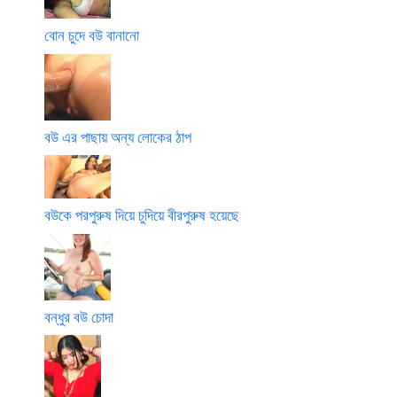
বোন চুদে বউ বানানো
বউ এর পাছায় অন্য লোকের ঠাপ
বউকে পরপুরুষ দিয়ে চুদিয়ে বীরপুরুষ হয়েছে
বন্ধুর বউ চোদা