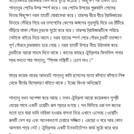
উত্তেজনায় ট্রাউজার ভেদ করে ফুড়ে উঠেছে। কিছুক্ষণ পর একটা হাত
শান্তনুর পেটের উপর স্পর্শ করে। ওর পেটের উপরের পুরুষালি লোমের
ভিতর কিছুক্ষণ নরম হাতটি ঘোরাফেরা করে। তারপর ধীরে ধীরে ট্রাউজারের
ভিতরে সেঁধিয়ে গিয়ে ওর তলপেটের কেশের জঙ্গলের সুড়সুড়ি দিয়ে ওর ঠাঁটিয়ে
দাঁড়িয়ে থাকা গৌরব দন্ডকে মুঠো করে ধরে। তারপর ট্রাউজারটিকে সরিয়ে
সেটাকে বাইরে নিয়ে আসে। নরম হাতের স্পর্শ পেয়ে গৌরব দন্ডটি ততক্ষণে
পূর্ণ গৌরবে দন্ডায়মান হয়ে গেছে। নরম হাতটি উপরে নীচে উঠানামা করে
দন্ডটিকে আরো সাহস দিতে থাকে। কানের কাছের ঐন্দ্রিলার ফিসফিস গলার
স্বর শুনতে পায় শান্তনু, “প্লিজ লক্ষ্ণিটি। ঢেলে দাও।”
মাত্র কয়েক বারের আদরেই শান্তনু কাটা ছাগলের মতো কাঁপতে কাঁপতে লিঙ্গ
থেকে বীর্যের বিস্ফোরণ ঘটাতে থাকে। ইচ্ছে কিংবা অনিচ্ছেই
শান্তনু যখন অপেক্ষা করে আছে। তখন ঐন্দ্রিলা আরো কয়েকজন সুশ্রী
মেয়ের সাথে একটি ওয়েটিং রুম প্রহর গুণছে। সব মিলিয়ে ওরা দশ জনের
মতো হবে যারা ভাবি নায়িকা হওয়ার বাসনা নিয়ে এখানে এসেছে।ওয়েটিং
রুমটি বেশ বড় এবং অনেকগুলো চেয়ারে সজ্জিত। এছাড়া ও ঘরে আর কোন
আসবাব পত্র নেই। ঐন্দ্রিলার একটি ইনভাইটেশন কার্ড মুঠো করে ধরে