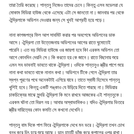
তারা তৈরি করেছে। শান্তনু নিজেও তাদের চেনে। কিন্তু এসব মডেলরা যে
মোকাম মিডিয়া হাউজ থেকে এসেছে এটা সে জানতো না। জানবার পর থেকে
ঐন্দ্রিলাকে অডিশন দেওয়ার জন্য সে খুবই আগ্রহী হয়ে পড়ে।
নানা কাগজপত্র ফিল আপ সাবমিট করার পর অবশেষে অডিশনের ডাক
আসে। ঐন্দ্রিলা তো উত্তেজনায় অডিশনের আগের রাতে ঘুমোতেই
পারেনি। এত বড় মিডিয়া হাউজে ওর জায়গা হবে কি! এরকম অডিশন তো
আগে কোনদিন দেয়নি সে। কি করতে হয় কে জানে। রাতে বিছানায় শুয়ে
এমন সব ভাবনাই ভাবতে থাকে ঐন্দ্রিলা। ওদিকে শান্তনুও স্ত্রীর পাশে শুয়ে
নানা কথা ভাবতে থাকে নানান কথা। অডিশনে টিকে গেলে ঐন্দ্রিলা তার
স্বপ্ন পূরণের পথে অনেকটাই এগিয়ে যাবে। তাতে স্বামী হিসেবে শান্তনু
খুশিই হবে। কিন্তু একটি শঙ্কাও যে উড়িয়ে দিতে পারছে না। মিডিয়ার
চাকচিক্যের মাঝে সুন্দরি ঐন্দ্রিলা কি মনে রাখবে আজকের এই শান্তনুকে।
এরকম ঘটনা তো বিরল নয়। আবার অস্বাভাবিকও। যদিও ঐন্দ্রিলার ভিতরে
স্ত্রীর দায়িত্বের কোন কমতি সে কখনো দেখেনি।
শান্তনু বাম দিকে পাশ ফিরে ঐন্দ্রিলাকে দেখে মন ভরে। ঐন্দ্রিলা তখন চোখ
বন্ধ করে চিৎ হয়ে শুয়ে আছে। ডান হাতটি ভাঁজ করে কপালের ওপর রাখা।