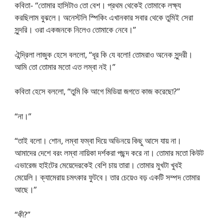
কবিতা- “তোমার হাসিটাও তো বেশ। প্রথম থেকেই তোমাকে লক্ষ্য
করছিলাম বুঝলে। অনেস্টলি স্পিকিং এখানকার সবার থেকে তুমিই সেরা
সুন্দরি। ওরা একজনকে নিলেও তোমাকে নেবে।”
ঐন্দ্রিলা লাজুক হেসে বললো, “ধূর কি যে বলো! তোমরাও অনেক সুন্দরী।
আমি তো তোমার মতো এত লম্বা নই।”
কবিতা হেসে বললো, “তুমি কি আগে মিডিয়া জগতে কাজ করেছো?”
“না।”
“তাই বলো। শোন, লম্বা ফম্বা দিয়ে অভিনয়ে কিছু আসে যায় না।
আমাদের দেশে বরং লম্বা নায়িকা দর্শকরা পছন্দ করে না। তোমার মতো কিউট
এভারেজ হাইটের মেয়েদেরকেই বেশি চায় তারা। তোমার মুখটা খুবই
মেয়েলি। ক্যামেরায় চমৎকার ফুটবে। তার চেয়েও বড় একটি সম্পদ তোমার
আছে।”
“কী?”