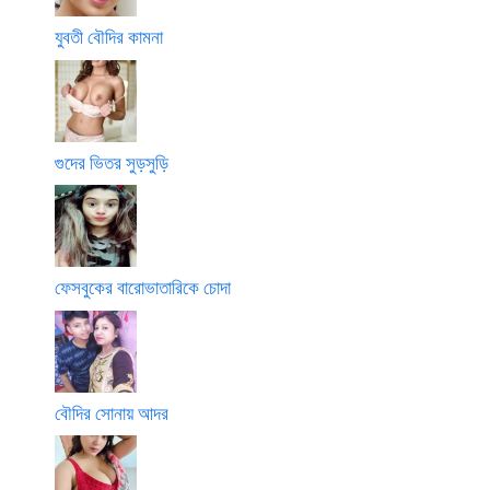
যুবতী বৌদির কামনা
গুদের ভিতর সুড়সুড়ি
ফেসবুকের বারোভাতারিকে চোদা
বৌদির সোনায় আদর