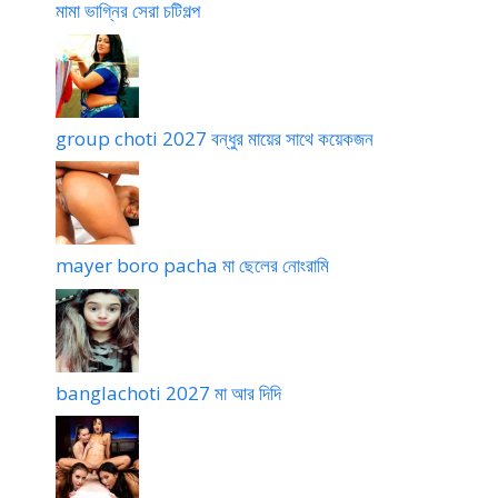
মামা ভাগ্নির সেরা চটিগল্প
group choti 2027 বন্ধুর মায়ের সাথে কয়েকজন
mayer boro pacha মা ছেলের নোংরামি
banglachoti 2027 মা আর দিদি