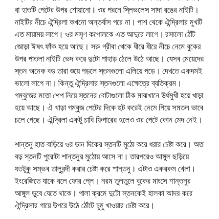
বা হাতটি পেটের উপর শোয়ানো। ওর পরনে স্লিভলেস সাদা রঙের নাইটি।
নাইটির নীচে ঐন্দ্রিলা কখনো অন্তর্বাস পরে না। পাশ থেকে ঐন্দ্রিলার মুখটি
এত মায়াময় লাগে। ওর মসৃণ কপোলকে এত আদুরে লাগে। রসালো ঠোঁট
জোড়া ঈষৎ ফাঁক হয়ে আছে। সরু গ্রীবা থেকে ধীরে ধীরে নীচে নেমে বুকের
উপর পাতলা নাইটি ভেদ করে দুটো পাহাড় ঠেলে উঠে আছে। যেসব মেয়েদের
স্তন অনেক বড় তারা শুয়ে পড়লে স্তনগুলো এলিয়ে পড়ে। দেখতে একদমই
ভালো লাগে না। কিন্তু ঐন্দ্রিলার স্তনগুলো এক্ষেত্রে ব্যতিক্রম।
গম্বুজের মতো শেপ নিয়ে স্তনের বোটাগুলো ঠিক মাঝখানে উর্ধমুখী হয়ে খাড়া
হয়ে আছে। ঐ খাড়া গম্বুজ পেটের দিকে হুট করেই নেমে গিয়ে সমতল ভাবে
চলে গেছে। ঐন্দ্রিলা একটু চাবি ফিগারের হলেও ওর পেটে কোন মেদ নেই।
শান্তনু হাত বাড়িয়ে ওর ডান দিকের স্তনটি মুঠো করে ধরার চেষ্টা করে। অত
বড় স্তনটি পুরোটা শান্তনুর মুঠোয় আসে না। তারপরেও আঙ্গুল ছড়িয়ে
যতটুকু সম্ভব তালুবন্দী করার চেষ্টা করে শান্তনু। এটাও একরকম খেলা।
ইংরেজিতে যাকে বলে ফোর প্লে। নরম তুলতুলে বুকের মাংসে শান্তনুর
আঙ্গুল ডুবে যেতে থাকে। পালা ক্রমে দুটো স্তনকেই হালকা আদর করে
ঐন্দ্রিলার গায়ে উপরে উঠে ঠোঁটে চুমু খাওয়ার চেষ্টা করে।