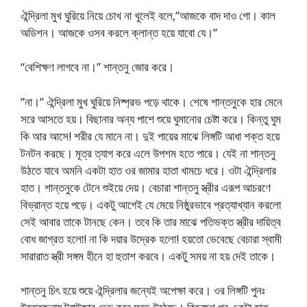
ঐন্দ্রিলা মুখ ঘুরিয়ে নিয়ে চোখ না খুলেই বলে,”আজকে বাদ দাও গো। কাল
অডিশন। আজকে ওসব করলে ক্লান্ত হয়ে যাবো যে।”
“বেশিক্ষণ লাগবে না।” শান্তনু জোর করে।
”না।” ঐন্দ্রিলা মুখ ঘুরিয়ে নিষ্প্রভ পড়ে থাকে। শেষে শান্তনুকে হার মেনে
সরে আসতে হয়। বিছানার অন্য পাশে শুয়ে ঘুমানোর চেষ্টা করে। কিন্তু ঘুম
কি আর আসে! শরীর যে মানে না। দুই পায়ের মাঝে লিঙ্গটি আধা শক্ত হয়ে
টনটন করছে। মূত্র ত্যাগ করে এলে উপশম হতে পারে। যেই না শান্তনু
উঠতে যাবে অমনি একটা হাত ওর জামার হাতা খামচে ধরে। ওটা ঐন্দ্রিলার
হাত। শান্তনুকে টেনে শুইয়ে দেয়। বেচারা শান্তনু স্ত্রীর এরূপ আচরণে
বিভ্রান্ত হয়ে পড়ে। একটু আগেই যে মেয়ে নিষ্ঠুরভাবে প্রত্যাখ্যান করলো
সেই আবার তাকে টানছে কেন। তবে কি তার মাঝে পতিভক্ত স্ত্রীর দায়িত্ব
বোধ জাগ্রত হলো! না কি দয়ার উদ্রেক হলো! হয়তো ভেবেছে বেচারা স্বামী
সারারাত স্ত্রী সঙ্গম হীনে হা হুতাশ করবে। একটু সময় না হয় দেই তাকে।
শান্তনু চিৎ হয়ে শুয়ে ঐন্দ্রিলার জন্যেই অপেক্ষা করে। ওর লিঙ্গটি পুনঃ