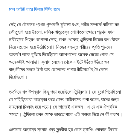
মাল আউট করে দিলাম দিদির গুদে
সেই যে যৌবনের প্রথম পুষ্পকলি ফুটলো যখন, শরীর সম্পর্কে বালিকা মন
কৌতূহলি হয়ে উঠলো, মাসিক ঋতুচক্রে শোণিতমোক্ষোনে প্রথম যখন
নারীত্বের শিহরণ জাগলো দেহে, তখন থেকেই ঐন্দ্রিলা নিজের রূপ যৌবন
নিয়ে সচেতন হয়ে উঠেছিলো। নিজের বাড়ন্ত শরীরের প্রতি পুরুষের
আকর্ষণ তাকে বুঝিয়ে দিয়েছিলো আশেপাশের অনেক মেয়ের থেকে সে
অনেকটাই আলাদা। ক্লাস সেভেন থেকে এইটে উঠতে উঠতে ওর
বান্ধবীদের মহলে ঈর্ষা আর ছেলেদের শাখায় রীতিমত হৈ চৈ ফেলে
দিয়েছিলো।
ততদিনে গল্প উপন্যাস কিছু পড়া হয়েছিলো ঐন্দ্রিলার। সে বুঝে গিয়েছিলো
যে সাহিত্যিকরা আড়ম্বর করে যেসব নায়িকাদের কথা বলেন, যাদের জন্য
নায়কেরা চিৎকাৎ হয়ে পড়ে। সে তাদেরই একজন। এ যে এক ঐশ্বরিক
ক্ষমতা। ঐন্দ্রিলা তখন থেকে ভাবতে থাকে এই ক্ষমতা নিয়ে সে কী করবে।
এলাকার অন্যান্য স্বনাম ধন্য সুন্দরীরা হয় কোন ড্যাশিং লোকাল হিরোর