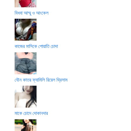
বিধবা আম্মু ও আংকেল
কাজের মাসিকে পোয়াতি চোদা
যৌন কাতর ফ্যামিলি রিয়েল থ্রিসাম
মাকে চোদে দোকানদার