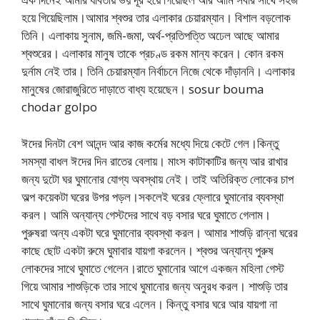
হয়ে গিয়েছিলাম।আমার শ্বশুর তার এলাকার চেয়ারম্যান। বিশাল বড়লোক
তিনি। এলাকায় সুনাম, জমি-জমা, অর্থ-প্রতিপত্তি অঢেল আছে আমার
শ্বশুরের। এলাকার মানুষ তাকে প্রচণ্ড রকম মান্য করেন। কোন রকম
দুর্নাম নেই তার। তিনি চেয়ারম্যান নির্বাচনে নিজে থেকে দাঁড়াননি। এলাকার
মানুষের জোরাজুরিতে দাড়াতে বাধ্য হয়েছেন। sosur bouma
chodar golpo
ঈদের দিনটা বেশ আনন্দ আর কাজ কর্মের মধ্যে দিয়ে কেটে গেল।কিন্তু
সমস্যা বাধল ঈদের দিন রাতের বেলায়। মাংস কাটাকাটির জন্য আর রাখার
জন্য দুটো ঘর ঘুমানোর যোগ্য অবস্থায় নেই। তাই অতিরিক্ত লোকের চাপ
অল্প কয়েকটা ঘরের উপর পড়ল।সকলেই ঘরের ফ্লোরে ঘুমানোর ব্যবস্থা
করল। আমি অন্যান্য গেস্টদের সাথে বড় বসার ঘরে ঘুমাতে গেলাম।
পুরুষরা অন্য একটা ঘরে ঘুমানোর ব্যবস্থা করল। আমার শাশুড়ি রান্না ঘরের
কাছে ছোট একটা রুমে ঘুমাবার যায়গা করলেন। শ্বশুর অন্যান্য পুরুষ
লোকদের সাথে ঘুমাতে গেলেন।রাতে ঘুমানোর আগে একজন মহিলা গেস্ট
গিয়ে আমার শাশুড়িকে তার সাথে ঘুমানোর জন্য অনুরধ করল। শাশুড়ি তার
সাথে ঘুমানোর জন্য বসার ঘরে এলেন। কিন্তু বসার ঘরে আর যায়গা না