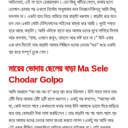
অভিনেতা, এই না হলে চেয়ারম্যান। এত কিছু ঘটিয়ে ফেলে, কথার ছলে
এতক্ষন চোদার পর এখনো নির্দোষ সাধুবাবার ভাব নিচ্ছেন?কিন্তু আমি কিছু
বললাম না। একটা হাত নিচে নামিয়ে তার বাড়াটা ধরলাম। বাড়াটা ধরে মনে
হল যেন একটা মোটা টেলিফোনের লাইনের খাম্বা ধরে আছি। খুবই শক্ত
হয়ে আছে বাড়াটা। আমি ওটাকে হাতে ধরে আমার গুদের মুখে লাগিয়ে দিলাম
আর বললাম, “বাবা, এখানে রাখুন, তাহলে আর কষ্ট হবে না।” উনি এবার
এক চাপ দিতেই তার বাড়াটা আমার পিচ্ছিল গুদের ভেতর “ভচ” করে একটা
শব্দ করে সম্পূর্ণ ঢুকে গেল।
মায়ের ভোদায় ছেলের বাড়া Ma Sele
Chodar Golpo
আমি আরামে “আ-আ-আ-হ” করে শব্দ করে উঠলাম। উনি সাথে সাথে তার
ঠোঁট দিয়ে আমার ঠোঁট দুটি চাপে ধরলেন। একটু পর বললেন, “আস্তে বউ
মা, কেউ শুনতে পাবে।কথাগুলো বলার সময় উনি আমাকে দুহাত দিয়ে জড়িয়ে
ধরে তার কোমরটা উথা নামা করছিলেন। তার বাড়াটা পচ পচ পচাৎ পচাৎ শব্দ
করে আমার গুদের ভেতর আসা যাওয়া করতে লাগল।একটু পর আমি আর
এই রকম সীমিত চোদাচুদিতে আটকে থাকতে চাইলাম না। তাই বললাম,