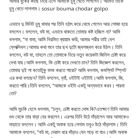
আমার বুকের কাছে নিয়ে এসে আমাকে চুমু খেতে লাগলেন। আমিও তাকে
চুমু খেতে লাগলাম। sosur bouma chodar golpo
এভাবে দু মিনিট চুমু খাবার পর তিনি হঠাৎ করে থেমে গেলেন আর সোজা হয়ে
বসলেন। বললেন, বউ মা, এভাবে থাকতে তোমার কষ্ট হচ্ছিল না? আমি
বললাম, “না বাবা, আমি নিয়মিত ব্যায়াম করি, আমার শরীর তাই বেশ
ফ্লেক্সিবল।আমার কথা শুনে তার ছখ দুটো জ্বলজ্বল করে উঠল। তিনি
বললেন, বউ মা, তাহলে তো তোমাকে নিয়ে নতুন কয়েকটা জিনিস চেষ্টা করে
দেখা যায়।আমি বললাম, কি চেষ্টা করে দেখতে চান? তিনি জিজ্ঞেশ করলেন,
তোমার দুই পা কতোটুকু ফাক করতে পারো? আমি বললাম, কমপ্লিট স্প্লিট
এর কথা বলছেন? তিনি বললেন, হ্যাঁ, ওইটাই ওইটাই।আমি বললাম, জি,
করতে পারি।তিনি বললেন, “আজকে ওইটা একটু অন্যভাবে করব। পারবা
তো?
আমি মুচকি হেসে বললাম, “চলুন, চেষ্টা করতে দোষ কি?এতক্ষণে তিনি আমার
গুদ থেকে তার বাড়া বের করলেন। এরপর তিনি উঠে দাঁড়ালেন আর আমাকেও
দাড়াতে বললেন। আমি একটু অবাক হয়ে গেলাম তবুও উঠে দাঁড়ালাম। তিনি
আমাকে বললেন, “বউ মা, দেয়াল ধরে দাঁড়াও যেন পড়ে না যাও।আমি অবাক