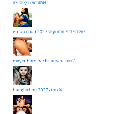
মামা ভাগ্নির সেরা চটিগল্প
group choti 2027 বন্ধুর মায়ের সাথে কয়েকজন
mayer boro pacha মা ছেলের নোংরামি
banglachoti 2027 মা আর দিদি