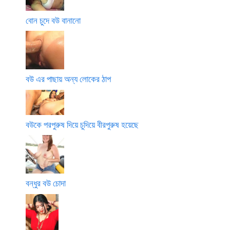
বোন চুদে বউ বানানো
বউ এর পাছায় অন্য লোকের ঠাপ
বউকে পরপুরুষ দিয়ে চুদিয়ে বীরপুরুষ হয়েছে
বন্ধুর বউ চোদা