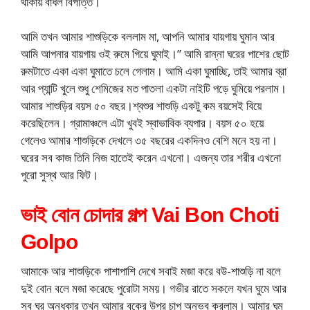
থাকায় বাঁধল বিপত্তি।
আমি তখন আমার শাশুড়িকে বললাম মা, আপনি আমার যায়গায় ঘুমান আর
আমি আপনার যায়গায় ওই রুমে গিয়ে ঘুমাই।” আমি রান্না ঘরের পাশের ছোট
রুমটাতে একা একা ঘুমাতে চলে গেলাম। আমি একা ঘুমাচ্ছি, তাই আমার ব্রা
আর প্যান্টি খুলে শুধু শেমিজের মত পাতলা একটা নাইটি পড়ে ঘুমিয়ে পরলাম।
আমার শাশুড়ির বয়স ৫০ বছর।শ্বশুর শাশুড়ি একটু কম বয়সেই বিয়ে
করেছিলেন। গ্রামাঞ্চলে এটা খুবই স্বাভাবিক ব্যপার। বয়স ৫০ হয়ে
গেলেও আমার শাশুড়িকে দেখলে ৩৫ বছরের একদিনও বেশি মনে হয় না।
ঘরের সব কাজ তিনি নিজ হাতেই করেন এখনো। এজন্য তার শরীর এখনো
পুরো সুস্থ আর ফিট।
ভাই বোন চোদার গল্প Vai Bon Choti
Golpo
আমাকে আর শাশুড়িকে পাশাপাশি দেখে সবাই মজা করে বউ-শাশুড়ি না বলে
দুই বোন বলে মজা করেছে পুরোটা সময়। গভীর রাতে সকলে যখন ঘুমে আর
সব ঘর অন্ধকার তখন আমার বুকের উপর চাপ অনুভব করলাম। আমার ঘুম