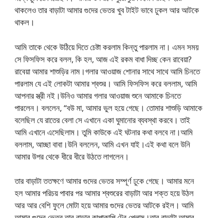
থাকলেও তার বাড়াটা আমার গুদের ভেতর খুব টাইট ভাবে ঢুকল আর আটকে
থাকল।
আমি তাকে থেকে উঠিয়ে দিতে চেষ্টা করলাম কিন্তু পারলাম না। এমন সময়
সে ফিসফিস করে বলল, কি হল, আজ এই রকম বাধা দিচ্ছ কেন রাবেয়া?
রাবেয়া আমার শাশুড়ির নাম।গলার আওয়াজ শোনার সাথে সাথে আমি চিনতে
পারলাম যে এই লোকটা আমার শ্বশুর। আমি ফিসফিস করে বললাম, আমি
আপনার স্ত্রী নই।উনিও আমার গলার আওয়াজ শুনে আমাকে চিনতে
পারলেন। বললেন, “বউ মা, আমার ভুল হয়ে গেছে। তোমার শাশুড়ি আমাকে
বলেছিল যে রাতের বেলা সে এখানে একা ঘুমানোর ব্যবস্থা করবে। তাই
আমি এখানে এসেছিলাম। তুমি কাউকে এই ঘটনার কথা বলবে না।আমি
বললাম, আচ্ছা বাবা।উনি বললেন, আমি এখন যাই।এই কথা বলে উনি
আমার উপর থেকে ধীরে ধীরে উঠতে লাগলেন।
তার বাড়াটা ততক্ষণে আমার গুদের ভেতর সম্পূর্ণ ঢুকে গেছে। আমার মনে
হল আমার পরিচয় পাবার পর আমার শ্বশুরের বাড়াটা আর শক্ত হয়ে উঠল
আর আর বেশি ফুলে মোটা হয়ে আমার গুদের ভেতর আটকে রইল। আমি
আমার গুদের ভেতর তার বাড়ার কাপাকাপি টের পেলাম।তার বাড়াটা আমার