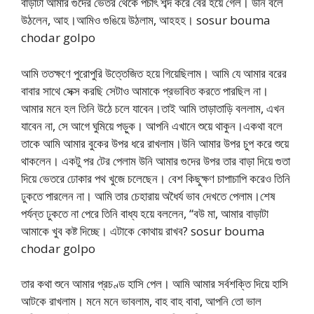
বাড়াটা আমার গুদের ভেতর থেকে পচাৎ শব্দ করে বের হয়ে গেল। উনি বলে
উঠলেন, আহ।আমিও গুঙিয়ে উঠলাম, আহহহ। sosur bouma
chodar golpo
আমি ততক্ষণে পুরোপুরি উত্তেজিত হয়ে গিয়েছিলাম। আমি যে আমার বরের
বাবার সাথে সেক্স করছি সেটাও আমাকে প্রভাবিত করতে পারছিল না।
আমার মনে হল তিনি উঠে চলে যাবেন।তাই আমি তাড়াতাড়ি বললাম, এখন
যাবেন না, সে আগে ঘুমিয়ে পড়ুক। আপনি এখানে শুয়ে থাকুন।একথা বলে
তাকে আমি আমার বুকের উপর ধরে রাখলাম।উনি আমার উপর চুপ করে শুয়ে
থাকলেন। একটু পর টের পেলাম উনি আমার গুদের উপর তার বাড়া দিয়ে গুতা
দিয়ে ভেতরে ঢোকার পথ খুজে চলেছেন। বেশ কিছুক্ষণ চাপাচাপি করেও তিনি
ঢুকতে পারলেন না। আমি তার চেহারায় অধৈর্য ভাব দেখতে পেলাম।শেষ
পর্যন্ত ঢুকতে না পেরে তিনি বাধ্য হয়ে বললেন, “বউ মা, আমার বাড়াটা
আমাকে খুব কষ্ট দিচ্ছে। এটাকে কোথায় রাখব? sosur bouma
chodar golpo
তার কথা শুনে আমার প্রচণ্ড হাসি পেল। আমি আমার সর্বশক্তি দিয়ে হাসি
আটকে রাখলাম। মনে মনে ভাবলাম, বাহ বাহ বাবা, আপনি তো ভাল