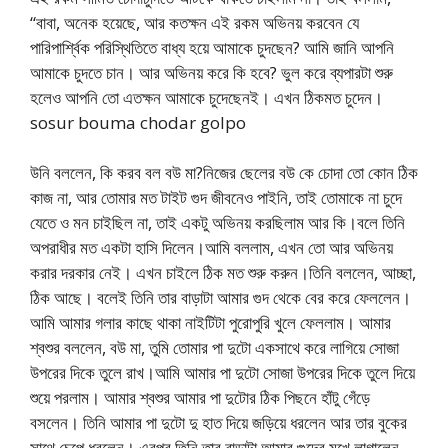
“বাবা, অনেক হয়েছে, আর কতক্ষন এই রকম অভিনয় করবেন যে
পারিপার্শ্বিক পরিস্থিতিতে বাধ্য হয়ে আমাকে চুদছেন? আমি জানি আপনি
আমাকে চুদতে চান। আর অভিনয় করে কি হবে? ভুল করে ব্যপারটা শুরু
হলেও আপনি তো এতক্ষন আমাকে চুদেছেনই। এখন ঠিকমত চুদেন।
sosur bouma chodar golpo
উনি বললেন, কি করব বল বউ মা?নিজের ছেলের বউ কে চোদা তো কোন ঠিক
কাজ না, আর তোমার মত টাইট গুদ জীবনেও পাইনি, তাই তোমাকে না চুদে
যেতে ও মন চাইছিল না, তাই একটু অভিনয় করছিলাম আর কি।বলে তিনি
অপরাধীর মত একটা হাসি দিলেন।আমি বললাম, এখন তো আর অভিনয়
করার দরকার নেই। এখন চাইলে ঠিক মত শুরু করুন।তিনি বললেন, আচ্ছা,
ঠিক আছে। বলেই তিনি তার বাড়াটা আমার গুদ থেকে বের করে ফেললেন।
আমি আমার গলার কাছে থাকা নাইটিটা পুরোপুরি খুলে ফেললাম। আমার
শ্বশুর বললেন, বউ মা, তুমি তোমার পা দুটো একসাথে করে লাগিয়ে সোজা
উপরের দিকে তুলে রাখ।আমি আমার পা দুটো সোজা উপরের দিকে তুলে দিয়ে
শুয়ে পরলাম। আমার শ্বশুর আমার পা দুটোর ঠিক পিছনে হাঁটু গেঁড়ে
বসলেন। তিনি আমার পা দুটো দু হাত দিয়ে জড়িয়ে ধরলেন আর তার বুকের
সাথে চেপে ধরলেন। এরপর তিনি তার বাড়াটা আমার গুদের মুখে লাগালেন