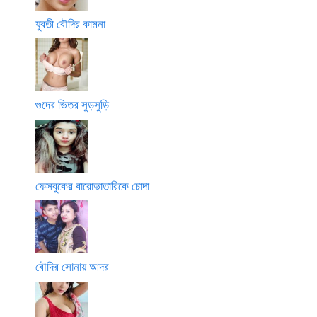
যুবতী বৌদির কামনা
গুদের ভিতর সুড়সুড়ি
ফেসবুকের বারোভাতারিকে চোদা
বৌদির সোনায় আদর