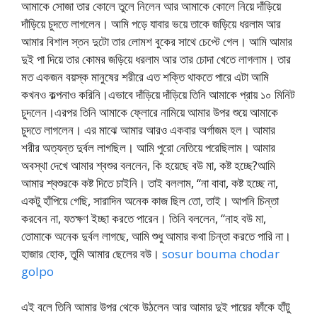
আমাকে সোজা তার কোলে তুলে নিলেন আর আমাকে কোলে নিয়ে দাঁড়িয়ে
দাঁড়িয়ে চুদতে লাগলেন। আমি পড়ে যাবার ভয়ে তাকে জড়িয়ে ধরলাম আর
আমার বিশাল স্তন দুটো তার লোমশ বুকের সাথে চেপ্টে গেল। আমি আমার
দুই পা দিয়ে তার কোমর জড়িয়ে ধরলাম আর তার চোদা খেতে লাগলাম। তার
মত একজন বয়স্ক মানুষের শরীরে এত শক্তি থাকতে পারে এটা আমি
কখনও কল্পনাও করিনি।এভাবে দাঁড়িয়ে দাঁড়িয়ে তিনি আমাকে প্রায় ১০ মিনিট
চুদলেন।এরপর তিনি আমাকে ফ্লোরে নামিয়ে আমার উপর শুয়ে আমাকে
চুদতে লাগলেন। এর মাঝে আমার আরও একবার অর্গাজম হল। আমার
শরীর অত্যন্ত দুর্বল লাগছিল। আমি পুরো নেতিয়ে পরেছিলাম। আমার
অবস্থা দেখে আমার শ্বশুর বললেন, কি হয়েছে বউ মা, কষ্ট হচ্ছে?আমি
আমার শ্বশুরকে কষ্ট দিতে চাইনি। তাই বললাম, “না বাবা, কষ্ট হচ্ছে না,
একটু হাঁপিয়ে গেছি, সারাদিন অনেক কাজ ছিল তো, তাই। আপনি চিন্তা
করবেন না, যতক্ষণ ইচ্ছা করতে পারেন। তিনি বললেন, “নাহ বউ মা,
তোমাকে অনেক দুর্বল লাগছে, আমি শুধু আমার কথা চিন্তা করতে পারি না।
হাজার হোক, তুমি আমার ছেলের বউ।
sosur bouma chodar
golpo
এই বলে তিনি আমার উপর থেকে উঠলেন আর আমার দুই পায়ের ফাঁকে হাঁটু