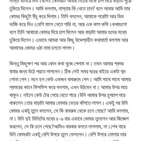
নাস্তা বানিয়ে দিও।বলেই কোমরটা আবার নিচের দিকে চাপ দিয়ে বাড়াটা পুরো
ঢুকিয়ে দিলেন। আমি বললাম, নাস্তায় কি খেতে চান? বলে আবার আমি তার
কোমর কিছুটা উঁচু করে দিলাম। তিনি বললেন, আমাকে পরোটা আর ডিম
ভাজি করে দিও।বেশি মাংস খেতে পারি না, আর এক কাপ কফি।কথাগুলো
বলে তিনি আবারো কোমর দিয়ে চাপ দিলেন আর বাড়াটা আমার গুদের মধ্যে
ঢুকিয়ে দিলেন। এভাবে আমরা আর কিছু উদ্দেশ্যহীন কথাবার্তা বললাম আর
আমাদের কোমর ওঠা নামা চলতে লাগল।
কিন্তু কিছুক্ষণ পর আর কোন কথা খুজে পেলাম না। তখন আমার শ্বশুর
যাবার জন্য উঠে পরতে লাগলেন। ঠিক সেই সময় ঘরের বাইরে একটা শব্দ
শোনা গেল। মনে হল কেউ একজন বাথরুমে গেল। আমি সাথে সাথে আমার
শ্বশুরের কানে ফিসফিস করে বললাম, এখন উঠবেন না। আমার উপর শুয়ে
থাকুন। নইলে কেউ টের পেয়ে যেতে পারে।উনি আমার উপর চুপচাপ শুয়ে
থাকলেন।তার বাড়াটা আমার ভোদার ভেতর কাঁপতে লাগল। একটু পর উনি
কোমর একটু তুলে বললেন, সে কি বাথরুম থেকে চলে গেছে? আমি বললাম,
না। উনি দুই মিনিটের মধ্যে ৫-৬ বার এভাবে কোমর তুললেন আর জিজ্ঞেশ
করলেন, সে কি চলে গেছে?আমিও বারবার বলতে লাগলাম, না।শেষ বারে
উনি কোমরটা একটু বেশি উপরে তুলে ফেললেন। বেশি উপরে তোলায় তার