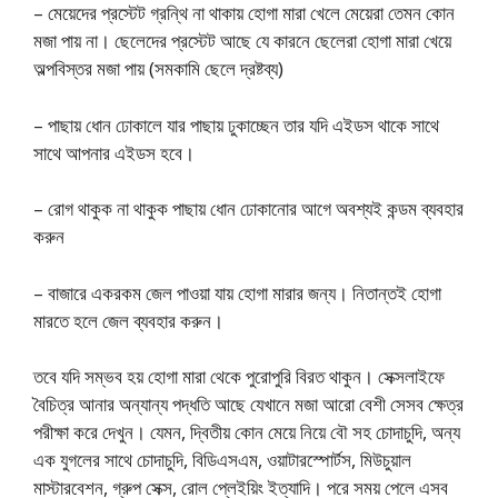
– মেয়েদের প্রস্টেট গ্রন্থি না থাকায় হোগা মারা খেলে মেয়েরা তেমন কোন
মজা পায় না। ছেলেদের প্রস্টেট আছে যে কারনে ছেলেরা হোগা মারা খেয়ে
অল্পবিস্তর মজা পায় (সমকামি ছেলে দ্রষ্টব্য)
– পাছায় ধোন ঢোকালে যার পাছায় ঢুকাচ্ছেন তার যদি এইডস থাকে সাথে
সাথে আপনার এইডস হবে।
– রোগ থাকুক না থাকুক পাছায় ধোন ঢোকানোর আগে অবশ্যই কন্ডম ব্যবহার
করুন
– বাজারে একরকম জেল পাওয়া যায় হোগা মারার জন্য। নিতান্তই হোগা
মারতে হলে জেল ব্যবহার করুন।
তবে যদি সম্ভব হয় হোগা মারা থেকে পুরোপুরি বিরত থাকুন। সেক্সলাইফে
বৈচিত্র আনার অন্যান্য পদ্ধতি আছে যেখানে মজা আরো বেশী সেসব ক্ষেত্র
পরীক্ষা করে দেখুন। যেমন, দ্বিতীয় কোন মেয়ে নিয়ে বৌ সহ চোদাচুদি, অন্য
এক যুগলের সাথে চোদাচুদি, বিডিএসএম, ওয়াটারস্পোর্টস, মিউচুয়াল
মাস্টারবেশন, গ্রুপ সেক্স, রোল প্লেইয়িং ইত্যাদি। পরে সময় পেলে এসব