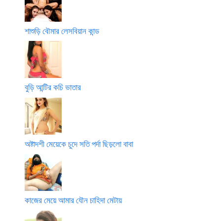
শাশুড়ি বৌমার লেসবিয়ান কান্ড
বুড়ি আন্টির কচি ভাতার
অষ্টাদশী মেয়েকে চুদে সতি পর্দা ছিড়লো বাবা
কাজের মেয়ে আমার যৌন চাহিদা মেটায়