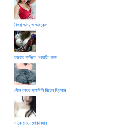
বিধবা আম্মু ও আংকেল
কাজের মাসিকে পোয়াতি চোদা
যৌন কাতর ফ্যামিলি রিয়েল থ্রিসাম
মাকে চোদে দোকানদার