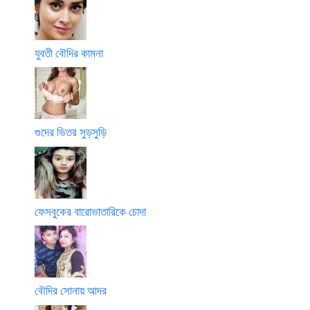
যুবতী বৌদির কামনা
গুদের ভিতর সুড়সুড়ি
ফেসবুকের বারোভাতারিকে চোদা
বৌদির সোনায় আদর