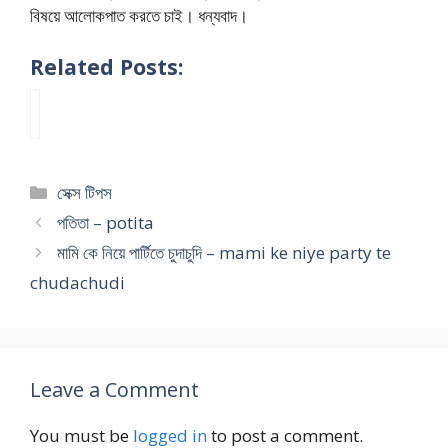
বিষয়ে আলোকপাত করতে চাই। ধন্যবাদ।
Related Posts:
মা
গী
র
এ
Categories
সেক্স টিপস
ত
ব
পতিতা – potita
ড়
মামি কে নিয়ে পার্টিতে চুদাচুদি – mami ke niye party te
ভো
chudachudi
দা
যে
ধো
ন
যা
Leave a Comment
য়
আ
You must be
logged in
to post a comment.
র