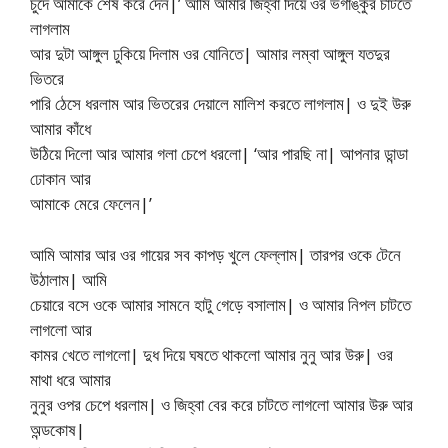
চুদে আমাকে শেষ করে দেন|’ আমি আমার জিহ্বা দিয়ে ওর ভগাঙ্কুর চাটতে
লাগলাম
আর দুটা আঙ্গুল ঢুকিয়ে দিলাম ওর যোনিতে| আমার লম্বা আঙ্গুল যতদুর
ভিতরে
পারি ঠেসে ধরলাম আর ভিতরের দেয়ালে মালিশ করতে লাগলাম| ও দুই উরু
আমার কাঁধে
উঠিয়ে দিলো আর আমার গলা চেপে ধরলো| ‘আর পারছি না| আপনার ডান্ডা
ঢোকান আর
আমাকে মেরে ফেলেন|’
আমি আমার আর ওর গায়ের সব কাপড় খুলে ফেল্লাম| তারপর ওকে টেনে
উঠালাম| আমি
চেয়ারে বসে ওকে আমার সামনে হাটু গেড়ে বসালাম| ও আমার নিপল চাটতে
লাগলো আর
কামর খেতে লাগলো| দুধ দিয়ে ঘষতে থাকলো আমার নুনু আর উরু| ওর
মাথা ধরে আমার
নুনুর ওপর চেপে ধরলাম| ও জিহ্বা বের করে চাটতে লাগলো আমার উরু আর
অন্ডকোষ|