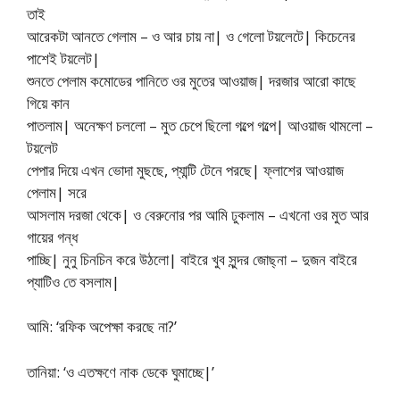
তাই
আরেকটা আনতে গেলাম – ও আর চায় না| ও গেলো টয়লেটে| কিচেনের
পাশেই টয়লেট|
শুনতে পেলাম কমোডের পানিতে ওর মুতের আওয়াজ| দরজার আরো কাছে
গিয়ে কান
পাতলাম| অনেক্ষণ চললো – মুত চেপে ছিলো গল্পে গল্পে| আওয়াজ থামলো –
টয়লেট
পেপার দিয়ে এখন ভোদা মুছছে, প্যান্টি টেনে পরছে| ফ্লাশের আওয়াজ
পেলাম| সরে
আসলাম দরজা থেকে| ও বেরুনোর পর আমি ঢুকলাম – এখনো ওর মুত আর
গায়ের গন্ধ
পাচ্ছি| নুনু চিনচিন করে উঠলো| বাইরে খুব সুন্দর জোছ্না – দুজন বাইরে
প্যাটিও তে বসলাম|
আমি: ‘রফিক অপেক্ষা করছে না?’
তানিয়া: ‘ও এতক্ষণে নাক ডেকে ঘুমাচ্ছে|’