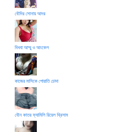
বৌদির সোনায় আদর
বিধবা আম্মু ও আংকেল
কাজের মাসিকে পোয়াতি চোদা
যৌন কাতর ফ্যামিলি রিয়েল থ্রিসাম