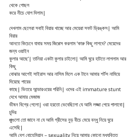
থেকে গোছল
করে নীচে যোগ দিলাম|
দেখলাম ছেলেরা সবাই বিয়ার খাচ্ছে আর মেয়েরা সফট ড্রিঙ্কস| আমি
বিয়ার
আনতে কিচেনে যাবার সময় জিগ্গেস করলাম ‘কারু কিছু লাগবে? মেয়েদের
জন্য ওয়াইন
কুলার আছে’| তানিয়া একটা কুলার চাইলো| আমি ঘুরে হাটতে লাগলাম আর
কিছু
বোঝার আগেই সাইরাস আর নাসিম মিলে এক টানে আমার শর্টস নামিয়ে
দিয়েছে পায়ের
কাছে| ভিতরে আন্ডারওয়ের পরিনি| ওদের এই immature stunt
দেখে আমার মেজাজ
ভীষন বিগ্রে গেলো| ওরা হয়তো ভেবেছিলো যে আমি লজ্জা পেয়ে পালাবো|
চুদির
পুত্গুলো তো জানে না যে আমি গ্রীসের নুড় বীচে মেয়ে বন্ধু নিয়ে ঘুরে
এসেছি|
আমি বেশ বোহেমিয়ান – sexuality নিয়ে আমার কোনো মধ্যবিত্ত