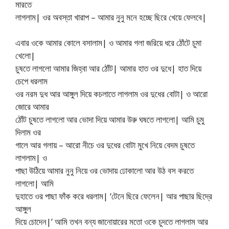
মারতে
লাগলাম| ওর অবস্তা খারাপ – আমার নুনু মনে হচ্ছে ছিরে খেয়ে ফেলবে|
এবার ওকে আমার কোলে বসালাম| ও আমার গলা জরিয়ে ধরে ঠোঁটে চুমা
খেলো|
চুষতে লাগলো আমার জিহ্বা আর ঠোঁট| আমার হাত ওর দুধে| হাত দিয়ে
চেপে ধরলাম
ওর নরম দুধ আর আঙ্গুল দিয়ে কচলাতে লাগলাম ওর দুধের বোটা| ও আরো
জোরে আমার
ঠোঁট চুষতে লাগলো আর ভোদা দিয়ে আমার উরু ঘষতে লাগলো| আমি চুমু
দিলাম ওর
গালে আর গলায় – আরো নীচে ওর দুধের বোটা মুখে নিয়ে বেদম চুষতে
লাগলাম| ও
পাছা উঠিয়ে আমার নুনু নিয়ে ওর ভোদায় ঢোকালো আর উঠ বস করতে
লাগলো| আমি
দুহাতে ওর পাছা ফাঁক করে ধরলাম| ‘টেনে ছিরে ফেলেন| আর পাছার ছিদ্রে
আঙ্গুল
দিয়ে চোদেন|’ আমি তখন বন্য জানোয়ারের মতো ওকে চুদতে লাগলাম আর