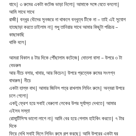
যাবে| ৩ রুমের একটা কটেজ ভাড়া নিলো| আমাকে সঙ্গে যেতে বললো|
আমি সাথে সাথে
রাজী| বন্ধুর বৌদের সুনজরে না থাকলে বন্ধুত্ব টিকে না – তাই এই সুযোগ
হাতছাড়া করতে চাইলাম না| শুধু তানিয়ার সাথে আমার কিছুটা পরিচয় –
কাছাকাছি
থাকি বলে|
আমরা বিকাল ৪ টার দিকে পৌঁছালাম কটেজে| দোতলা বাসা – উপরে ৩ টা
বেডরুম
আর নীচে বসার, খাবার, আর কিচেন| উপরে প্রত্যেক রুমের সংলগ্ন
বাথরুম| নীচে
একটা হাল্ফ বাথ| আমার জিনিস পত্র রাখলাম লিভিং রুমে| অন্যরা উপরে
চলে গেলো|
একটু ফ্রেশ হয়ে সবাই বেরুলো লেকের উপর সূর্যাস্ত দেখতে| আমার
এইসব সস্তা
রোমান্টিসিস্ম ভালো লাগে না| আমি বের হয়ে গেলাম হাইকিং করতে| ৭ টার
দিকে
ফিরে দেখি সবাই মিলে লিভিং রুমে গল্প করছে| আমি উপরের একটা ঘর