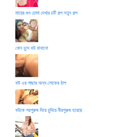
মায়ের গুদ চোদা দেখার চটি গল্প নতুন গল্প
বোন চুদে বউ বানানো
বউ এর পাছায় অন্য লোকের ঠাপ
বউকে পরপুরুষ দিয়ে চুদিয়ে বীরপুরুষ হয়েছে