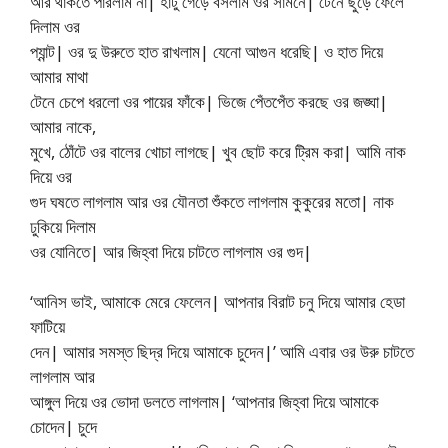
আর থাকতে পারলাম না| হাটু গেড়ে বসলাম ওর সামনে| টেনে ছুড়ে ফেলে
দিলাম ওর
প্যান্ট| ওর দু উরুতে হাত রাখলাম| যেনো আগুন ধরেছি| ও হাত দিয়ে
আমার মাথা
টেনে চেপে ধরলো ওর পায়ের ফাঁকে| ভিজে পেঁতপেঁত করছে ওর জঙ্ঘা|
আমার নাকে,
মুখে, ঠোঁটে ওর বালের খোচা লাগছে| খুব ছোট করে ট্রিম করা| আমি নাক
দিয়ে ওর
গুদ ঘষতে লাগলাম আর ওর যৌনতা শুঁকতে লাগলাম কুকুরের মতো| নাক
ঢুকিয়ে দিলাম
ওর যোনিতে| আর জিহ্বা দিয়ে চাটতে লাগলাম ওর গুদ|
‘আনিস ভাই, আমাকে মেরে ফেলেন| আপনার বিরাট চনু দিয়ে আমার হেডা
ফাটিয়ে
দেন| আমার সমস্ত ছিদ্র দিয়ে আমাকে চুদেন|’ আমি এবার ওর উরু চাটতে
লাগলাম আর
আঙ্গুল দিয়ে ওর ভোদা ডলতে লাগলাম| ‘আপনার জিহ্বা দিয়ে আমাকে
চোদেন| চুদে