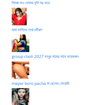
প্লিজ দাও ভোদার ফুটা বড় করে
a
i
a
m
a
k
মামা ভাগ্নির সেরা চটিগল্প
e
c
h
u
d
group choti 2027 বন্ধুর মায়ের সাথে কয়েকজন
e
t
a
r
m
mayer boro pacha মা ছেলের নোংরামি
a
k
e
s