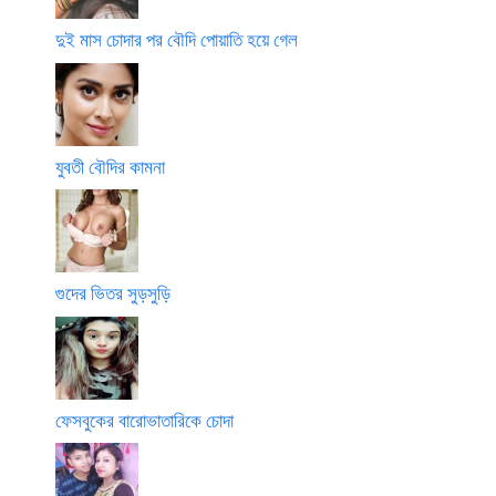
দুই মাস চোদার পর বৌদি পোয়াতি হয়ে গেল
যুবতী বৌদির কামনা
গুদের ভিতর সুড়সুড়ি
ফেসবুকের বারোভাতারিকে চোদা