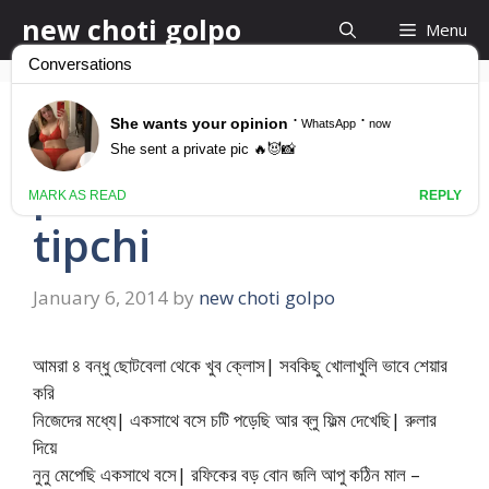
Skip
new choti golpo
Menu
to
content
পাছা আর ভোদা টিপছি –
pacha ar voda
tipchi
January 6, 2014
by
new choti golpo
আমরা ৪ বন্ধু ছোটবেলা থেকে খুব ক্লোস| সবকিছু খোলাখুলি ভাবে শেয়ার
করি
নিজেদের মধ্যে| একসাথে বসে চটি পড়েছি আর ব্লু ফিল্ম দেখেছি| রুলার
দিয়ে
নুনু মেপেছি একসাথে বসে| রফিকের বড় বোন জলি আপু কঠিন মাল –