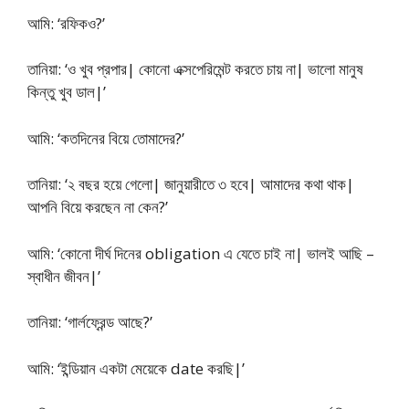
আমি: ‘রফিকও?’
তানিয়া: ‘ও খুব প্রপার| কোনো এক্সপেরিমেন্ট করতে চায় না| ভালো মানুষ
কিন্তু খুব ডাল|’
আমি: ‘কতদিনের বিয়ে তোমাদের?’
তানিয়া: ‘২ বছর হয়ে গেলো| জানুয়ারীতে ৩ হবে| আমাদের কথা থাক|
আপনি বিয়ে করছেন না কেন?’
আমি: ‘কোনো দীর্ঘ দিনের obligation এ যেতে চাই না| ভালই আছি –
স্বাধীন জীবন|’
তানিয়া: ‘গার্লফ্রেন্ড আছে?’
আমি: ‘ইন্ডিয়ান একটা মেয়েকে date করছি|’