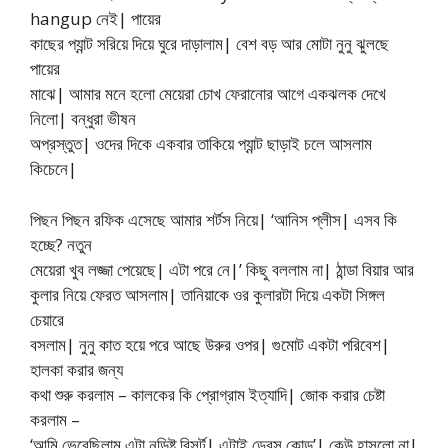
hangup নেই| পায়ের
কাছের প্যান্ট সরিয়ে দিয়ে ঘুরে দাড়ালাম| বেশ বড় আর মোটা নুনু ঝুলছে
পায়ের
মাঝে| আমার মনে হলো মেয়েরা চোখ ফেরানোর আগে একঝলক দেখে
নিলো| বন্ধুরা ভীষন
অপ্রস্তুত| ওদের দিকে একবার তাকিয়ে প্যান্ট ছাড়াই চলে আসলাম
কিচেনে|
পিছন পিছন রফিক এসেছে আমার শর্টস নিয়ে| ‘আনিস প্লীস| এসব কি
হচ্ছে? নতুন
মেয়েরা খুব লজ্জা পেয়েছে| এটা পরে নে|’ কিছু বললাম না| ঠান্ডা বিয়ার আর
কুলার নিয়ে ফেরত আসলাম| তানিয়াকে ওর কুলারটা দিয়ে একটা সিঙ্গল
চেয়ারে
বসলাম| নুনু কাত হয়ে পরে আছে উরুর ওপর| গুমোট একটা পরিবেশ|
হালকা করার জন্য
কথা শুরু করলাম – কালকের কি প্রোগ্রাম ইত্যাদি| জোক করার চেষ্টা
করলাম –
‘আমি ভেবেছিলাম এটা নুডিষ্ট রিসর্ট| এটাই ড্রেস কোড’| কেউ হাসলো না|