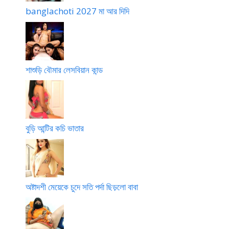
o
banglachoti 2027 মা আর দিদি
s
h
u
r
c
শাশুড়ি বৌমার লেসবিয়ান কান্ড
h
u
d
e
বুড়ি আন্টির কচি ভাতার
অষ্টাদশী মেয়েকে চুদে সতি পর্দা ছিড়লো বাবা