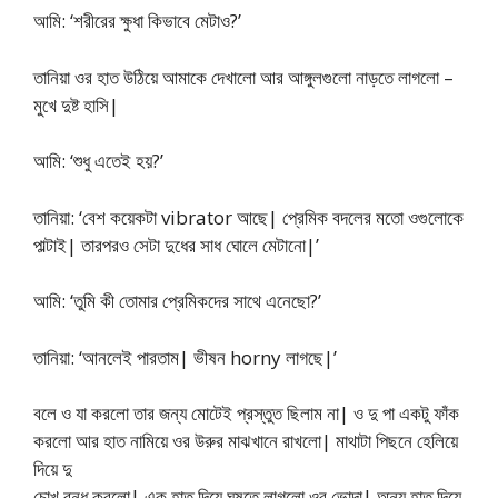
আমি: ‘শরীরের ক্ষুধা কিভাবে মেটাও?’
তানিয়া ওর হাত উঠিয়ে আমাকে দেখালো আর আঙ্গুলগুলো নাড়তে লাগলো –
মুখে দুষ্ট হাসি|
আমি: ‘শুধু এতেই হয়?’
তানিয়া: ‘বেশ কয়েকটা vibrator আছে| প্রেমিক বদলের মতো ওগুলোকে
পাল্টাই| তারপরও সেটা দুধের সাধ ঘোলে মেটানো|’
আমি: ‘তুমি কী তোমার প্রেমিকদের সাথে এনেছো?’
তানিয়া: ‘আনলেই পারতাম| ভীষন horny লাগছে|’
বলে ও যা করলো তার জন্য মোটেই প্রস্তুত ছিলাম না| ও দু পা একটু ফাঁক
করলো আর হাত নামিয়ে ওর উরুর মাঝখানে রাখলো| মাথাটা পিছনে হেলিয়ে
দিয়ে দু
চোখ বন্ধ করলো| এক হাত দিয়ে ঘষতে লাগলো ওর ভোদা| অন্য হাত দিয়ে