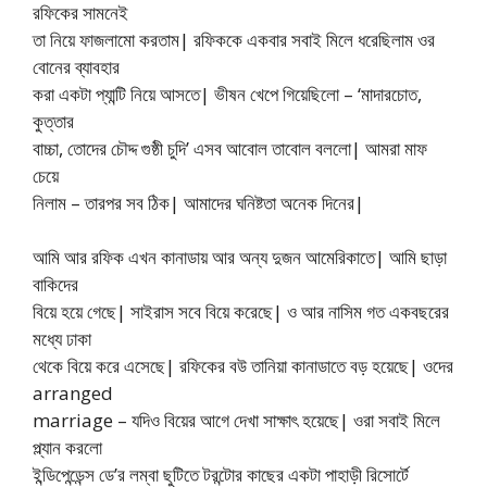
রফিকের সামনেই
তা নিয়ে ফাজলামো করতাম| রফিককে একবার সবাই মিলে ধরেছিলাম ওর
বোনের ব্যাবহার
করা একটা প্যান্টি নিয়ে আসতে| ভীষন খেপে গিয়েছিলো – ‘মাদারচোত,
কুত্তার
বাচ্চা, তোদের চৌদ্দ গুষ্ঠী চুদি’ এসব আবোল তাবোল বললো| আমরা মাফ
চেয়ে
নিলাম – তারপর সব ঠিক| আমাদের ঘনিষ্টতা অনেক দিনের|
আমি আর রফিক এখন কানাডায় আর অন্য দুজন আমেরিকাতে| আমি ছাড়া
বাকিদের
বিয়ে হয়ে গেছে| সাইরাস সবে বিয়ে করেছে| ও আর নাসিম গত একবছরের
মধ্যে ঢাকা
থেকে বিয়ে করে এসেছে| রফিকের বউ তানিয়া কানাডাতে বড় হয়েছে| ওদের
arranged
marriage – যদিও বিয়ের আগে দেখা সাক্ষাৎ হয়েছে| ওরা সবাই মিলে
প্ল্যান করলো
ইন্ডিপেন্ডেন্স ডে’র লম্বা ছুটিতে টরন্টোর কাছের একটা পাহাড়ী রিসোর্টে