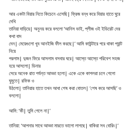
আর একটা বিয়ার নিতে কিচেনে এসেছি| ফ্রিজ বন্ধ করে বিয়ার হাতে ঘুরে
দেখি
তানিয়া দাড়িয়ে| অনুনয় করে বললো ‘আনিস ভাই, প্লীজ ওই ইডিয়েট দের
কথা বাদ
দেন| মেয়েগুলো খুব আনইজি ফীল করছে|’ আমি কাউন্টারে পরে থাকা প্যান্ট
নিয়ে
পরলাম| দুজন ফিরে আসলাম বসবার ঘরে| আস্তে আস্তে পরিবেশ সহজ
হয়ে আসলো| ডিনার
সেরে অনেক রাত পর্যন্ত আড্ডা হলো| একে একে কাপলরা চলে গেলো
ঘুমুতে| রফিক ও
উঠলো| তানিয়ার হাতে তখন আধা শেষ করা বোতল| ‘শেষ করে আসছি’ ও
বললো|
আমি: ‘কী| তুমি গেলে না|’
তানিয়া: ‘আপনার সাথে আড্ডা মারতে ভালো লাগছে| বাকিরা সব বোরিং|’