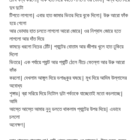
দুধ দুটো
টিপতে লাগলো| এবার হাত জামার ভিতর দিয়ে বুকে দিলো| উরু আরো ফাঁক
হয়ে গেলো
আর ভোদায় হাত চলতে লাগলো আরো জোরে| ওর নিশ্বাস জোরে হতে
লাগলো আর দাঁত দিয়ে
কামড়ে ধরলো নিচের ঠোঁট| প্যান্টের বোতাম আর জীপার খুলে হাত ঢুকিয়ে
দিলো
ভিতরে| এক পর্যায়ে প্যান্ট আর প্যান্টি ঠেলে নীচে ফেল্লো আর উরু আরো
ফাঁক
করলো| দেখলাম আঙ্গুল দিয়ে ভগাঙ্কুর ঘষছে| মুখ দিয়ে আদিম উল্লাসের
অবোধ্য
শৃঙ্গার| ব্রা সরিয়ে দিয়ে নিটোল দুটা পর্বতকে যাচ্ছেতাই মতো কচলাচ্ছে|
আমি
আস্তে আস্তে আমার নুনু ডলতে থাকলাম প্যান্টের উপর দিয়ে| এভাবে
চললো
অনেক্ষণ|