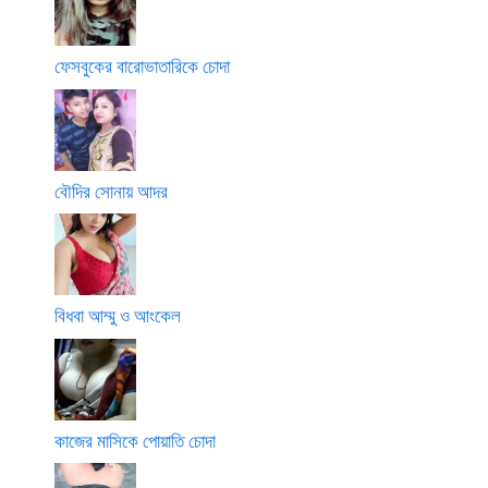
ফেসবুকের বারোভাতারিকে চোদা
বৌদির সোনায় আদর
বিধবা আম্মু ও আংকেল
কাজের মাসিকে পোয়াতি চোদা