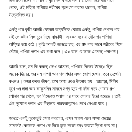
থেকে, ওই মহিলা পাপিয়ার শরীরের প্রশংসা করতে থাকেন, পাপিয়া
উত্তেজিত হয়।
একটু পরে কৃতি আনটি ফোনটা অন্যদিকে ঘোরায় একটু, পাপিয়া দেখতে পায়
ওই লোকটার লিঙ্গ চুষে দিছে বাচ্চাটা। এরকম ঘরোয়া যৌনতায় পাপিয়া
অস্থির হয়ে ওঠে। কৃতি আনটি জানতে চায়, ওর মম কার সাথে শরীরের খিদে
মেটায়, পাপিয়া পলাশ এর কথা বলে। এও বলে যে আজ এসেছে পলাশদা।
আনটি বলে, মম কি করছে দেখে আসতে, পাপিয়ার নিজের ইচ্ছেও ছিল
অনেক দিনের, ওর মম শম্পা আর পলাশদার সঙ্গম ভোগ দেখার, তবে দেখেনি
কখনও। লজ্জা করত ভীষণ, তবে আজ ওরও উৎসাহ হয়। তাছাড়া, মিলির
মুখে ওর দাদা আর কাকুমনির সামনে নগ্ন হয়ে পা ফাঁক করে শোবার গল্প
শোনার পর থেকে, ওর নিজেরও পলাশ এর সাথে শোবার ইচ্ছা হয়েছে। তাই
এই সুযোগে পলাশ এর বিছানার পারফরম্যান্সও দেখে নেওয়া যাবে।
শুরুতে একটু লুকোচুরি খেলা করলেও, এখন পলাশ এলে শম্পা মেয়ের
সামনেই বেডরুমে পলাশ কে নিয়ে ঢুকে দরজা বন্ধ করতে দ্বিধা করে না।