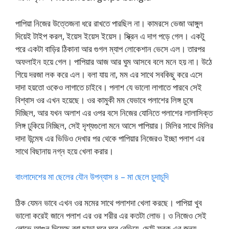
পাপিয়া নিজের উত্তেজনা ধরে রাখতে পারছিল না। কামরসে ভেজা আঙ্গুল
দিয়েই টাইপ করল, ইয়েস ইয়েস ইয়েস। স্ক্রিন এ দাগ পড়ে গেল। একটু
পরে একটা বাড়ির ঠিকানা আর গুগল ম্যাপ লোকেশান ভেসে এল। তারপর
অফলাইন হয়ে গেল। পাপিয়ার আজ আর ঘুম আসবে বলে মনে হয় না। উঠে
গিয়ে দরজা লক করে এল। বলা যায় না, মম এর সাথে সবকিছু করে এসে
দাদা হয়তো ওকেও লাগাতে চাইবে। পলাশ যে ভালো লাগাতে পারবে সেই
বিশ্বাস ওর এখন হয়েছে। ওর কামুকী মম যেভাবে পলাশের লিঙ্গ চুষে
দিচ্ছিল, আর যখন অলাশ এর ওপর বসে নিজের যোনিতে পলাশের লালাসিক্ত
লিঙ্গ ঢুকিয়ে নিচ্ছিল, সেই দৃশ্যগুলো মনে আসে পাপিয়ার। মিলির সাথে মিলির
দাদা উন্মেষ এর ভিডিও দেখার পর থেকে পাপিয়ার নিজেরও ইচ্ছা পলাশ এর
সাথে বিছানায় নগ্ন হয়ে খেলা করার।
বাংলাদেশের মা ছেলের যৌন উপন্যাস ৪ – মা ছেলে চুদাচুদি
ঠিক যেমন ভাবে এখন ওর মমের সাথে পলাশদা খেলা করছে। পাপিয়া খুব
ভালো করেই জানে পলাশ এর ওর শরীর এর কতটা লোভ। ও নিজেও সেই
লোভে আগুন দিয়েছে ব্রা ছাড়া ঘরে ঘুরে বেড়িয়ে, ছোট ফ্রক এর জন্য