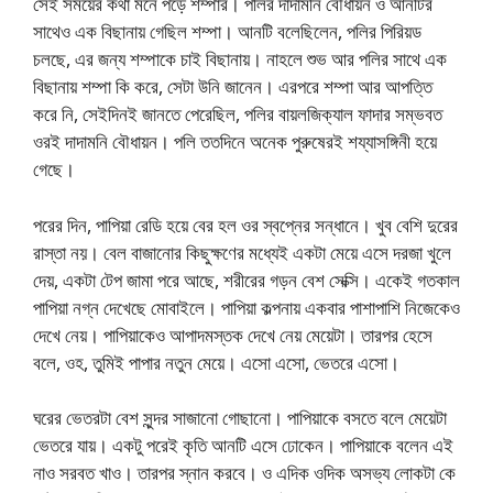
সেই সময়ের কথা মনে পড়ে শম্পার। পলির দাদামনি বৌধায়ন ও আনটির
সাথেও এক বিছানায় গেছিল শম্পা। আনটি বলেছিলেন, পলির পিরিয়ড
চলছে, এর জন্য শম্পাকে চাই বিছানায়। নাহলে শুভ আর পলির সাথে এক
বিছানায় শম্পা কি করে, সেটা উনি জানেন। এরপরে শম্পা আর আপত্তি
করে নি, সেইদিনই জানতে পেরেছিল, পলির বায়লজিক্যাল ফাদার সম্ভবত
ওরই দাদামনি বৌধায়ন। পলি ততদিনে অনেক পুরুষেরই শয্যাসঙ্গিনী হয়ে
গেছে।
পরের দিন, পাপিয়া রেডি হয়ে বের হল ওর স্বপ্নের সন্ধানে। খুব বেশি দুরের
রাস্তা নয়। বেল বাজানোর কিছুক্ষণের মধ্যেই একটা মেয়ে এসে দরজা খুলে
দেয়, একটা টেপ জামা পরে আছে, শরীরের গড়ন বেশ সেক্সি। একেই গতকাল
পাপিয়া নগ্ন দেখেছে মোবাইলে। পাপিয়া কল্পনায় একবার পাশাপাশি নিজেকেও
দেখে নেয়। পাপিয়াকেও আপাদমস্তক দেখে নেয় মেয়েটা। তারপর হেসে
বলে, ওহ, তুমিই পাপার নতুন মেয়ে। এসো এসো, ভেতরে এসো।
ঘরের ভেতরটা বেশ সুন্দর সাজানো গোছানো। পাপিয়াকে বসতে বলে মেয়েটা
ভেতরে যায়। একটু পরেই কৃতি আনটি এসে ঢোকেন। পাপিয়াকে বলেন এই
নাও সরবত খাও। তারপর স্নান করবে। ও এদিক ওদিক অসভ্য লোকটা কে