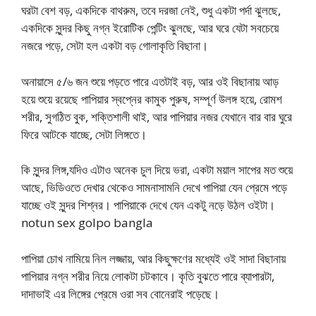
ঘরটা বেশ বড়, একদিকে বাথরুম, তবে দরজা নেই, শুধু একটা পর্দা ঝুলছে,
একদিকে সুন্দর কিছু নগ্ন ইরোটিক পেন্টিং ঝুলছে, আর ঘরে যেটা সবচেয়ে
নজরে পড়ে, সেটা হল একটা বড় গোলাকৃতি বিছানা।
অনায়াসে ৫/৬ জন শুয়ে পড়তে পারে এতটাই বড়, আর ওই বিছানায় আড়
হয়ে শুয়ে রয়েছে পাপিয়ার স্বপ্নের কামুক পুরুষ, সম্পূর্ণ উলঙ্গ হয়ে, রোমশ
শরীর, সুগঠিত বুক, শক্তিশালী থাই, আর পাপিয়ার নজর যেখানে বার বার ঘুরে
ফিরে আটকে যাচ্ছে, সেটা লিঙ্গতে।
কি সুন্দর লিঙ্গ,যদিও এটাও অনেক চুল দিয়ে ভরা, একটা ময়াল সাপের মত শুয়ে
আছে, ভিডিওতে দেখার থেকেও সামনাসামনি দেখে পাপিয়া যেন প্রেমে পড়ে
যাচ্ছে ওই সুন্দর শিশ্নর। পাপিয়াকে দেখে যেন একটু নড়ে উঠল ওইটা।
notun sex golpo bangla
পাপিয়া চোখ নামিয়ে নিল লজ্জায়, আর কিছুক্ষণের মধ্যেই ওই সাদা বিছানায়
পাপিয়ার নগ্ন শরীর নিয়ে লোকটা চটকাবে। কৃতি বুঝতে পারে ব্যাপারটা,
দাদাভাই এর লিঙ্গের প্রেমে ওরা সব বোনেরাই পড়েছে।