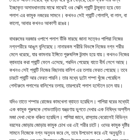
ইচ্ছাকৃত অসাবধানতায় মাঝে মাঝেই ওর সেক্সি প্যান্টি উন্মুক্ত হয়ে যেত
পলাশ এর কামুক নজরের সামনে। কখনও সেই প্যান্টি গোলাপি, বা লাল, বা
কালো, আবার কখনও আকাশী রঙের।
বাথরুমের দরজার ওপাশে পলাশ উঁকি মারছে জানা সত্বেও পাপিয়া নিজের
নগ্নশরীরে আঙুল বুলিয়েছে। নানারকম শরীরি বিভঙ্গে নিজের নগ্ন শরীর
মেলে ধরেছে, যার কামনার ইঙ্গিতে পুরুষলিঙ্গ উন্মাদ হয়ে যায়। কখনও নিজের
ব্যাবহার করা প্যান্টি ফেলে এসেছে, পরদিন পেয়েছে যাতে বীর্য লেগে আছে।
কখনও সেই প্যান্টি নিজের বিছানায় বালিশ এর তলায় ফেরত পেয়েছে। তবে
চারটে প্যান্টি আর ফেরত পায়নি। তার মধ্যে দুটো শম্পা খুঁজে পেয়েছিল
গেস্টরুমে পলাশের বালিশের তলায়, তারপরেই পলাশ হস্টেলে চলে যায়।
যদিও তাতে শম্পার রোজের কামখেলা ব্যাহত হয়েছিল। পাপিয়া ঘরের মধ্যেই
এক কামুক পুরুষকে লোভতাড়িত যন্ত্রণায় ভুগতে দেখার এক নিষিদ্ধ অশ্লীল
মজা দেখা থেকে বঞ্চিত হয়েছিল। পাপিয়া জানে, রাস্তায় বেরোলেই বিভিন্ন
বয়সের জোড়ায় জোড়ায় কামুক চোখ ওর এই শরীর চাটে। ওদের কামুক দৃষ্টির
সামনে নিজেকে নগ্ন অনুভব করে সে, তবে উপভোগ করে এই অনুভুতি।