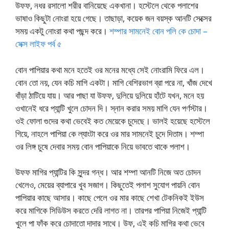
উফফ, নধর রসালো শরীর বানিয়েছে একখানা। হস্টেলে থেকে পলাশের
ভাষাও কিছুটা নোংরা হয়ে গেছে। তাছাড়া, কয়েক জন বয়স্ক আনটি সেক্সের
সময় একটু নোংরা কথা পছন্দ করে।
শম্পার সামনেই বোন পলি কে চোদা –
সেক্স লাইফ পর্ব ৫
বোন পাপিয়ার কথা মনে হতেই ওর মনের মধ্যে সেই নোংরামি ফিরে এল।
বোন তো নয়, যেন কচি মাগি একটা। মাগি বেশিরভাগ ব্রা পরে না, খাঁজ দেখে
বাঁড়া ঠাটিয়ে যায়। আর পাছা যা উফফ, দুলিয়ে দুলিয়ে হাঁটে যখন, মনে হয়
ওখানেই ধরে প্যান্টি খুলে চোদন দি। স্নান করার সময় মাগি যেন পর্ণস্টার।
ওই ফোলা গুদের কথা ভেবেই কত মেয়েকে চুদেছে। ভালই হয়েছে হস্টেলে
গিয়ে, নাহলে পাপিয়া কে ল্যাংটা করে ওর মার সামনেই চুদে দিতাম। শম্পা
ওর লিঙ্গ চুষে দেবার সময় বোন পাপিয়াকে নিয়ে ভাবতে থাকে পলাশ।
উফফ মাগির প্যান্টির কি সুন্দর গন্ধ। আর শম্পা আনটি নিজে অত চোদন
খেলেও, মেয়ের ব্যাপারে খুব সজাগ। কিছুতেই পলাশ সুযোগ পায়নি বোন
পাপিয়ার কাছে আসার। কাছে পেলে ওর মার কাছে শেখা টেকনিকই ইউস
করে মাগিকে সিডিউস করতে দেরি লাগত না। তারপর পাপিয়া নিজেই প্যান্টি
খুলে পা ফাঁক করে চোদাতো দাদার সাথে। উফ, এই কচি মাগির কথা ভেবে