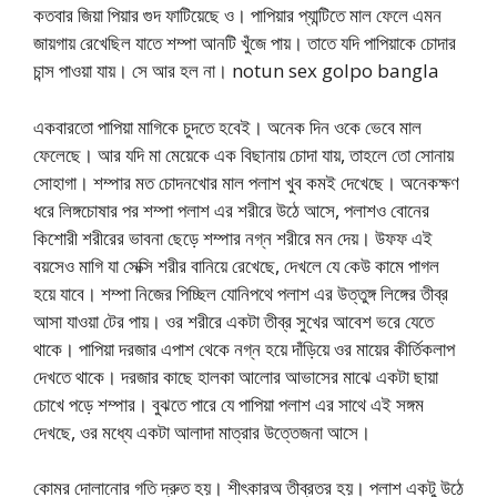
কতবার জিয়া পিয়ার গুদ ফাটিয়েছে ও। পাপিয়ার প্যান্টিতে মাল ফেলে এমন
জায়গায় রেখেছিল যাতে শম্পা আনটি খুঁজে পায়। তাতে যদি পাপিয়াকে চোদার
চান্স পাওয়া যায়। সে আর হল না। notun sex golpo bangla
একবারতো পাপিয়া মাগিকে চুদতে হবেই। অনেক দিন ওকে ভেবে মাল
ফেলেছে। আর যদি মা মেয়েকে এক বিছানায় চোদা যায়, তাহলে তো সোনায়
সোহাগা। শম্পার মত চোদনখোর মাল পলাশ খুব কমই দেখেছে। অনেকক্ষণ
ধরে লিঙ্গচোষার পর শম্পা পলাশ এর শরীরে উঠে আসে, পলাশও বোনের
কিশোরী শরীরের ভাবনা ছেড়ে শম্পার নগ্ন শরীরে মন দেয়। উফফ এই
বয়সেও মাগি যা সেক্সি শরীর বানিয়ে রেখেছে, দেখলে যে কেউ কামে পাগল
হয়ে যাবে। শম্পা নিজের পিচ্ছিল যোনিপথে পলাশ এর উত্তুঙ্গ লিঙ্গের তীব্র
আসা যাওয়া টের পায়। ওর শরীরে একটা তীব্র সুখের আবেশ ভরে যেতে
থাকে। পাপিয়া দরজার এপাশ থেকে নগ্ন হয়ে দাঁড়িয়ে ওর মায়ের কীর্তিকলাপ
দেখতে থাকে। দরজার কাছে হালকা আলোর আভাসের মাঝে একটা ছায়া
চোখে পড়ে শম্পার। বুঝতে পারে যে পাপিয়া পলাশ এর সাথে এই সঙ্গম
দেখছে, ওর মধ্যে একটা আলাদা মাত্রার উত্তেজনা আসে।
কোমর দোলানোর গতি দ্রুত হয়। শীৎকারঅ তীব্রতর হয়। পলাশ একটু উঠে