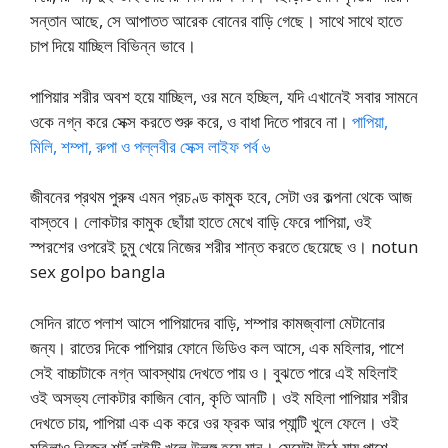
সন্তান আছে, সে আপাতত আরেক বোনের বাড়ি গেছে। সাথে সাথে হাতে
চাপ দিয়ে যাচ্ছিল বিভিন্ন ভাবে।
পাপিয়ার শরীর অবশ হয়ে যাচ্ছিল, ওর মনে হচ্ছিল, যদি এখানেই সবার সামনে
ওকে নগ্ন করে সেক্স করতে শুরু করে, ও বাধা দিতে পারবে না।
পাপিয়া,
মিলি, শম্পা, রুপা ও পল্লবীর সেক্স লাইফ পর্ব ৬
জীবনের প্রথম পুরুষ এমন প্রচণ্ড কামুক হবে, সেটা ওর কল্পনা থেকে আজ
বাস্তবে। লোকটার কামুক ছোঁয়া হাতে মেখে বাড়ি ফেরে পাপিয়া, ওই
স্পরশের ওপরেই চুমু খেয়ে নিজের শরীর শান্ত করতে ছেয়েছে ও। notun
sex golpo bangla
সেদিন রাতে পলাশ আসে পাপিয়াদের বাড়ি, শম্পার কামজ্বালা মেটানোর
জন্য। রাতের দিকে পাপিয়ার ফোনে ভিডিও কল আসে, এক মহিলার, পাশে
সেই বাচ্চাটাকে নগ্ন আবস্থায় দেখতে পায় ও। বুঝতে পারে এই মহিলাই
ওই অসভ্য লোকটার কাজিন বোন, কৃতি আনটি। ওই মহিলা পাপিয়ার শরীর
দেখতে চায়, পাপিয়া এক এক করে ওর ফ্রক আর প্যান্টি খুলে ফেলে। ওই
মহিলাও নিজের শর্ট নাইটি খুলে উলঙ্গ হয়ে যান। মেয়েটা উঠে যায় পাশে