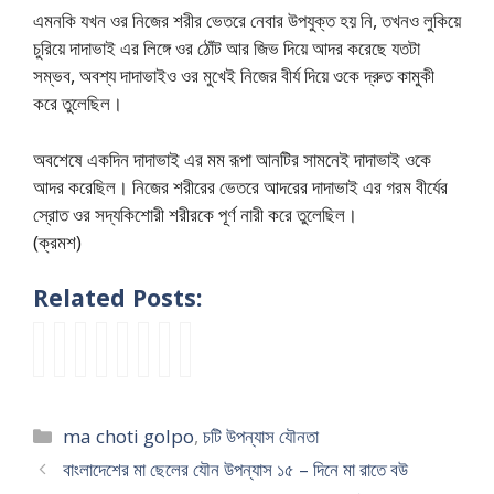
এমনকি যখন ওর নিজের শরীর ভেতরে নেবার উপযুক্ত হয় নি, তখনও লুকিয়ে
চুরিয়ে দাদাভাই এর লিঙ্গে ওর ঠোঁট আর জিভ দিয়ে আদর করেছে যতটা
সম্ভব, অবশ্য দাদাভাইও ওর মুখেই নিজের বীর্য দিয়ে ওকে দ্রুত কামুকী
করে তুলেছিল।
অবশেষে একদিন দাদাভাই এর মম রূপা আনটির সামনেই দাদাভাই ওকে
আদর করেছিল। নিজের শরীরের ভেতরে আদরের দাদাভাই এর গরম বীর্যের
স্রোত ওর সদ্যকিশোরী শরীরকে পূর্ণ নারী করে তুলেছিল।
(ক্রমশ)
Related Posts:
g
বাং
বাং
বাং
ব
বাং
বাং
দ
u
লা
লা
লা
উ
লা
লা
র্জি
d
দে
দে
দে
আ
দে
দে
কে
e
শে
শে
শী
র
শে
শে
চু
Categories
ma choti golpo
,
চটি উপন্যাস যৌনতা
r
র
র
ম
দি
র
র
দ
g
মা
মা
ডে
দি
মা
মা
তে
বাংলাদেশের মা ছেলের যৌন উপন্যাস ১৫ – দিনে মা রাতে বউ
o
ছে
ছে
ল
এ
ছে
ছে
দি