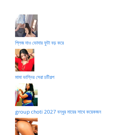
i
t
১
র
u
h
p
a
o
p
n
a
n
y
প্লিজ দাও ভোদার ফুটা বড় করে
a
s
মামা ভাগ্নির সেরা চটিগল্প
group choti 2027 বন্ধুর মায়ের সাথে কয়েকজন