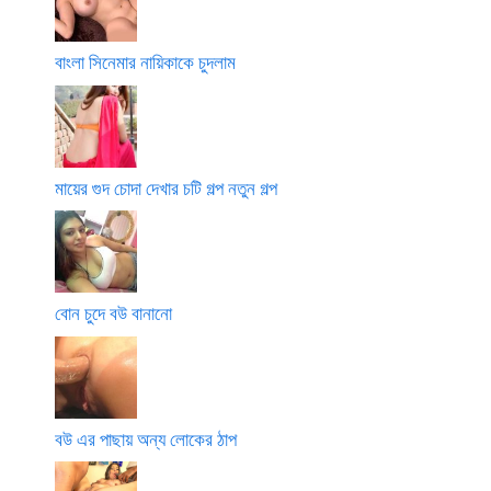
বাংলা সিনেমার নায়িকাকে চুদলাম
মায়ের গুদ চোদা দেখার চটি গল্প নতুন গল্প
বোন চুদে বউ বানানো
বউ এর পাছায় অন্য লোকের ঠাপ