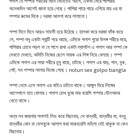
পলাশ যে শম্পার শরীরের খিদে মেটাতেই আসে, একথা মেয়ে পাপিয়ার
অনেকদিন আগেই জানা হয়ে গেছে। পাপিয়া পায়ে পায়ে এগিয়ে যায় ওর মা
শম্পার রুমের দিকে। দরজা আলগা করে লাগানো।
শম্পা দিনে দিনে আরও সাহসী হয়ে উঠেছে। হালকা করে দরজা ফাঁক করে
সে, শম্পা শুধু একটা প্যান্টি পরে আছে, এদিকে পলাশ পুরো উলঙ্গ শরীরে শুয়ে,
পাপিয়ার চোখে পড়ল না যে পাশে রাখা একটা ল্যাপটপ এ পলাশ আর শম্পা কে
দেখতে দেখতে, অদিতি নিজের ছেলে সায়ক এর লিঙ্গ নিয়ে খেলছে। শম্পা
এদিকে পলাশ এর সারা শরীরে চুমু খাছে, চাটছে। পলাশ এর ঘাড়, গাল, বুক,
পেট, সব শম্পার লালায় ভিজে গেছে। notun sex golpo bangla
শম্পা নেমে এসে পলাশ এর থাইএ চাটতে থাকে। আঙ্গুল দিয়ে লিঙ্গের
আশেপাশে হাত বোলায়। পলাশ চোখ বুজে মার বয়েসি শম্পার যৌনআদর
খেতে থাকে।
অন্য সব জায়গায় পলাশই লিড করে বিছানায়, সে বান্ধবী, বান্ধবীর মা, বন্ধু
বান্ধবীর বোন বা ফেসবুকে আলাপ করা মাঝবয়েসি মহিলা যেই থাকুক না কেন
বিছানায়।