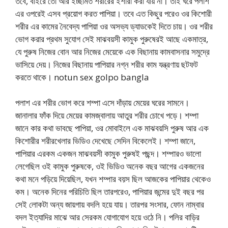
তবে, বাইরে তো আর ইচ্ছামত শরীরের ইশারা করা যায় না। তাই ঘরে পলাশ
এর ওপরেই এসব প্রয়োগ করত পাপিয়া। তবে এত কিছুর পরেও ওর কিশোরী
শরীর এর কামের নৈবেদ্য পাপিয়া ওর অসভ্য ড্যাডকেই দিতে চায়। ওর শরীর
ভোগ করার প্রথম সুযোগ সেই মাঝবয়সী কামুক পুরুষেরই আছে একমাত্র,
যে পুরুষ নিজের বোন আর নিজের মেয়েকে এক বিছানায় কামবাসনার সমুদ্রে
ভাসিয়ে দেয়। নিজের বিছানায় পাপিয়ার নগ্ন শরীর কাম যন্ত্রণায় ছটফট
করতে থাকে। notun sex golpo bangla
পলাশ এর শরীর ভোগ করে শম্পা এসে দাঁড়ায় মেয়ের ঘরের সামনে।
জানালার ফাঁক দিয়ে মেয়ের কামজ্বালায় আতুর শরীর চোখে পড়ে। শম্পা
জানে কার কথা ভাবছে পাপিয়া, ওর মোবাইলে এক মাঝবয়সি পুরুষ আর এক
কিশোরীর শরীরখেলার ভিডিও দেখেছে সেদিন বিকেলেই। শম্পা জানে,
পাপিয়ার এরকম একজন মাঝবয়সী কামুক পুরুষই পছন্দ। শম্পারও ভালো
লেগেছিল ওই কামুক পুরুষকে, ওই ভিডিও অনেক বছর আগের একজনের
কথা মনে পড়িয়ে দিয়েছিল, যখন শম্পার বয়স ছিল আজকের পাপিয়ার থেকেও
কম। অনেক দিনের পরিচিতি ছিল তারপরেও, পাপিয়ার জন্মের দুই বছর পর
সেই লোকটা অন্য জায়গায় বদলি হয়ে যায়। তারপর সংসার, ফোন নাম্বার
বদল ইত্যাদির মাঝে আর সেরকম যোগাযোগ হয়ে ওঠে নি। পলির বাড়ির