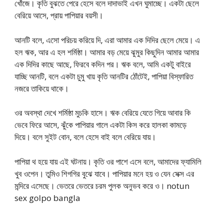
খোঁজে। কৃতি বুঝতে পেরে হেসে বলে দাদাভাই এখন ঘুমাচ্ছে। একটা ছেলে
বেরিয়ে আসে, প্রায় পাপিয়ার বয়সী।
আনটি বলে, এসো পরিচয় করিয়ে দি, এরা আমার এক দিদির ছেলে মেয়ে। এ
হল ঋক, আর এ হল শর্মিষ্ঠা। আমার বড় মেয়ে ঝুমুর কিছুদিন আমার আমার
এক দিদির কাছে আছে, ফিরবে কদিন পর। ঋক বলে, আমি একটু বাইরে
যাচ্ছি আনটি, বলে একটা চুমু খায় কৃতি আনটির ঠোঁটেই, পাপিয়া বিস্ফারিত
নজরে তাকিয়ে থাকে।
ওর অবস্থা দেখে শর্মিষ্ঠা মুচকি হাসে। ঋক বেরিয়ে যেতে গিয়ে আবার কি
ভেবে ফিরে আসে, ঝুঁকে পাপিয়ার গালে একটা কিস করে হালকা কামড়ে
দিয়ে। বলে সুইট বোন, বলে হেসে বাই বলে বেরিয়ে যায়।
পাপিয়া থ হয়ে যায় এই ঘটনায়। কৃতি ওর পাশে এসে বলে, আমাদের ফ্যামিলি
খুব ওপেন। তুমিও শিগগির বুঝে যাবে। পাপিয়ার মনে হয় ও যেন সেক্স এর
মন্দিরে এসেছে। ভেতরে ভেতরে চরম পুলক অনুভব করে ও। notun
sex golpo bangla