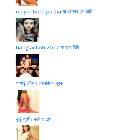
mayer boro pacha মা ছেলের নোংরামি
banglachoti 2027 মা আর দিদি
শাশুড়ি বৌমার লেসবিয়ান কান্ড
বুড়ি আন্টির কচি ভাতার