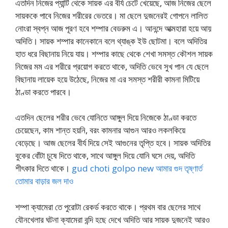
এতদিন নিজের প্যান্টি থেকে সায়ক এর বীর্য চেটে খেয়েছে, আজ নিজের ছেলে
সায়ককে পাবে নিজের শরীরের ভেতরে। মা ছেলে দুজনেরই গোপনে লালিত
নোংরা স্বপ্ন আজ পূরণ হবে শম্পার বেডরুম এ। আনন্দে আত্মহারা হয়ে আয়
অদিতি। সায়ক শম্পার কানেকানে বলে থ্যাঙ্ক ইউ ছোটমা। বলে অদিতির
হাত ধরে বিছানায় নিয়ে যায়। শম্পার কাছে থেকে শেখা সমস্ত কৌশল সায়ক
নিজের মম এর শরীরে প্রয়োগ করতে থাকে, অদিতি ভেবে সুখ পান যে ছেলে
বিছানায় লায়েক হয়ে উঠেছে, নিজের মা এর সমস্ত শরীরী কামনা মিটিয়ে
ঠাণ্ডা করতে পারবে।
এতদিন ছেলের শরীর ভেবে যোনিতে আঙ্গুল দিয়ে নিজেকে ঠাণ্ডা করতে
চেয়েছেন, কাম শান্ত হয়নি, বরং কামনার আগুন আরও লকলকিয়ে
বেড়েছে। আজ ছেলের বীর্য দিয়ে সেই আগুনের তৃপ্তি হবে। সায়ক অদিতির
বুকের বোঁটা চুষে দিতে থাকে, সাথে আঙ্গুল দিয়ে যোনি ঘসে দেয়, অদিতি
শীৎকার দিতে থাকে।
gud choti golpo new আমার গুদ তৃষ্ণার্ত
তোমার বাড়ার জল দাও
শম্পা ক্যামেরা তে পুরোটা রেকর্ড করতে থাকে। প্রথম বার ছেলের সাথে
যৌনখেলার ঘটনা ক্যামেরা বন্দি হছে দেখে অদিতি আর সায়ক দুজনেই আরও