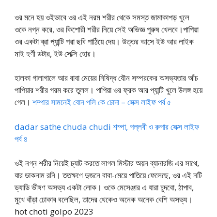
ওর মনে হয় ওইভাবে ওর এই নরম শরীর থেকে সমস্ত জামাকাপড় খুলে
ওকে নগ্ন করে, ওর কিশোরী শরীর নিয়ে সেই অভিজ্ঞ পুরুষ খেলবে।পাপিয়া
ওর একটা ব্রা প্যান্টি পরা ছবি পাঠিয়ে দেয়। উত্তর আসে ইউ আর লাইক
মাই হর্ণী ডটার, ইউ সেক্সি হোর।
হালকা গালাগালে আর বাবা মেয়ের নিষিদ্ধ যৌন সম্পরকের অসভ্যতার আঁচ
পাপিয়ার শরীর গরম করে তুলল। পাপিয়া ওর ফ্রক আর প্যান্টি খুলে উলঙ্গ হয়ে
গেল।
শম্পার সামনেই বোন পলি কে চোদা – সেক্স লাইফ পর্ব ৫
dadar sathe chuda chudi শম্পা, পল্লবী ও রুপার সেক্স লাইফ
পর্ব ৪
ওই নগ্ন শরীর নিয়েই চ্যাট করতে লাগল মিস্টার অয়ন ব্যানারজি এর সাথে,
যার ডাকনাম রনি। ততক্ষণে দুজনে বাবা-মেয়ে পাতিয়ে ফেলেছে, ওর এই নটি
ড্যাডি ভীষণ অসভ্য একটা লোক। ওকে মেসেঞ্জার এ যারা চুদবো, ঠাপাব,
মুখে বাঁড়া ঢোকাব বলেছিল, তাদের থেকেও অনেক অনেক বেশি অসভ্য।
hot choti golpo 2023