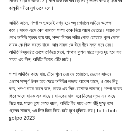
নিজের বাড়িতে ডাকে সে। বলে এক কিশোর ছেলের বন্দবস্ত করেছে দুজনের
কামুকী শরীরে সুখ দেবে বলে।
অদিতি আসে, শম্পা ও দুজনেই নগ্ন হয়ে শুধু তোয়ালে জড়িয়ে অপেক্ষা
করে। সায়ক এসে বেল বাজালে শম্পা ওকে নিয়ে আসে ভেতরে। সায়ক কে
দেখে অদিতি স্তব্ধ হয়ে যায়, শম্পা নিজের শরীর থেকে তোয়ালে খুলে ফেলে
সায়ক কে কিস করতে থাকে, আর সায়ক কে ধীরে ধীরে নগ্ন করে দেয়।
অদিতি বিস্ফারিত চোখে তাকিয়ে দেখে, শম্পার কুশল হাতে দ্রুত দৃঢ় হয়ে যায়
সায়ক এর লিঙ্গ, অদিতি নিজের ঠোঁট চাটে।
শম্পা অদিতির কাছে যায়, টেনে খুলে দেয় ওর তোয়ালে, ছেলের সামনে
এভাবে সম্পূর্ণ উলঙ্গ হয়ে যেতে অদিতির লজ্জার আবেশ আসে, ও চোখ নিচু
করে, শম্পা কানে কানে বলে, সায়ক এর লিঙ্গ তোমাকে ডাকছে। শম্পা আবার
ফিরে আসে সায়ক এর কাছে। সায়কের মাথা ধরে নিজের স্তন এর কাছে
নিয়ে যায়, সায়ক চুষে খেতে থাকে, অদিতি ধীর পায়ে এসে হাঁটু মুড়ে বসে
ছেলের সামনে, ওর লিঙ্গ জিভ দিয়ে চেটে মুখে ঢুকিয়ে নেয়। hot choti
golpo 2023