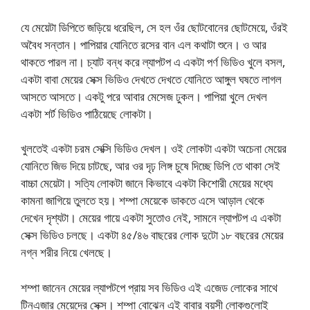
যে মেয়েটা ডিপিতে জড়িয়ে ধরেছিল, সে হল ওঁর ছোটবোনের ছোটমেয়ে, ওঁরই
অবৈধ সন্তান। পাপিয়ার যোনিতে রসের বান এল কথাটা শুনে। ও আর
থাকতে পারল না। চ্যাট বন্ধ করে ল্যাপটপ এ একটা পর্ণ ভিডিও খুলে বসল,
একটা বাবা মেয়ের সেক্স ভিডিও দেখতে দেখতে যোনিতে আঙ্গুল ঘষতে লাগল
আসতে আসতে। একটু পরে আবার মেসেজ ঢুকল। পাপিয়া খুলে দেখল
একটা শর্ট ভিডিও পাঠিয়েছে লোকটা।
খুলতেই একটা চরম সেক্সি ভিডিও দেখল। ওই লোকটা একটা অচেনা মেয়ের
যোনিতে জিভ দিয়ে চাটছে, আর ওর দৃঢ় লিঙ্গ চুষে দিচ্ছে ডিপি তে থাকা সেই
বাচ্চা মেয়েটা। সত্যি লোকটা জানে কিভাবে একটা কিশোরী মেয়ের মধ্যে
কামনা জাগিয়ে তুলতে হয়। শম্পা মেয়েকে ডাকতে এসে আড়াল থেকে
দেখেন দৃশ্যটা। মেয়ের গায়ে একটা সুতোও নেই, সামনে ল্যাপটপ এ একটা
সেক্স ভিডিও চলছে। একটা ৪৫/৪৬ বাছরের লোক দুটো ১৮ বছরের মেয়ের
নগ্ন শরীর নিয়ে খেলছে।
শম্পা জানেন মেয়ের ল্যাপটপে প্রায় সব ভিডিও এই এজেড লোকের সাথে
টিনএজার মেয়েদের সেক্স। শম্পা বোঝেন এই বাবার বয়সী লোকগুলোই