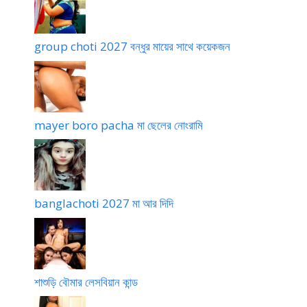
group choti 2027 বন্ধুর মায়ের সাথে কয়েকজন
mayer boro pacha মা ছেলের নোংরামি
banglachoti 2027 মা আর দিদি
শাশুড়ি বৌমার লেসবিয়ান কান্ড