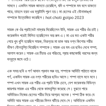
সামনে। একদিন সায়ক জানতে চেয়েছিল, যদি ও শম্পাকে মম বলে ডাকতে
পারে, তাহলে হয়ত ওর ফ্যান্টাসি পূরণ হয়। মা ছেলের এই যৌনাকাঙ্খা
শম্পাকে উত্তেজিত করেছিল। hot choti golpo 2023
সায়ক কে ওঁর প্রাইভেট নাম্বার দিয়েছিলেন উনি, সায়ক এর শরীর ওঁর চাই।
কয়েকদিন পরেই মিলিত হয়েছিলেন অয় রুম এ। মা এর মত একটা শরীর
পেয়ে খুব খুশি হয়েছিল সায়ক, নিরন্তর মা ডাক আর নগ্ন কিশোর শরীর
ভীষণ যৌনতৃপ্তি দিয়েছিল শম্পাকে। সায়ক এর মম এর ছবিও দেখে শম্পা,
আলাপ করেন। সায়ক এর টিচার এর পরিচয়ে, প্রায় কাছাকাছি বয়সের জন্য
বন্ধুত্ব জমে ওঠে।
এক সময় ছবি ও পর্ণ আদান প্রদান শুরু হয়, শম্পাকে আদিতি পাঠাতে থাকে
পর্ণ, একদিন সায়ক এর নগ্ন শরীরের ছবিও আসে। শম্পা হাসে মনে মনে।
শম্পা এখন সায়ক এর শরীর এর প্রতি ইঞ্চি চেনে, বেশ কয়েকবার বিভিন্ন
জায়গায় সায়ক এর শরীর থেকে কামতৃপ্তি করেছে সে। বুঝতে পারে
অদিতিরও নিজের ছেলের শরীর নিয়ে আগ্রহ অনেক। শম্পা ঠিক করে যে
অদিতি আর সায়ক এর শরীরের মিলন ঘটিয়ে দেবে সে। অদিতিকে একদিন