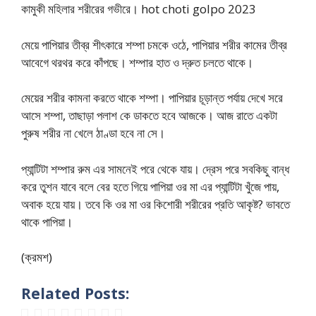
কামুকী মহিলার শরীরের গভীরে। hot choti golpo 2023
মেয়ে পাপিয়ার তীব্র শীৎকারে শম্পা চমকে ওঠে, পাপিয়ার শরীর কামের তীব্র
আবেগে থরথর করে কাঁপছে। শম্পার হাত ও দ্রুত চলতে থাকে।
মেয়ের শরীর কামনা করতে থাকে শম্পা। পাপিয়ার চূড়ান্ত পর্যায় দেখে সরে
আসে শম্পা, তাছাড়া পলাশ কে ডাকতে হবে আজকে। আজ রাতে একটা
পুরুষ শরীর না খেলে ঠাণ্ডা হবে না সে।
প্যান্টিটা শম্পার রুম এর সামনেই পরে থেকে যায়। দ্রেস পরে সবকিছু বান্ধ
করে তুশন যাবে বলে বের হতে গিয়ে পাপিয়া ওর মা এর প্যান্টিটা খুঁজে পায়,
অবাক হয়ে যায়। তবে কি ওর মা ওর কিশোরী শরীরের প্রতি আকৃষ্ট? ভাবতে
থাকে পাপিয়া।
(ক্রমশ)
Related Posts: