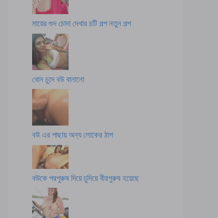
মায়ের গুদ চোদা দেখার চটি গল্প নতুন গল্প
বোন চুদে বউ বানানো
বউ এর পাছায় অন্য লোকের ঠাপ
বউকে পরপুরুষ দিয়ে চুদিয়ে বীরপুরুষ হয়েছে