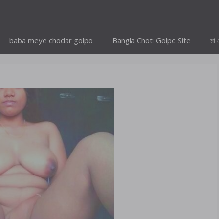
baba meye chodar golpo
Bangla Choti Golpo Site
মা 