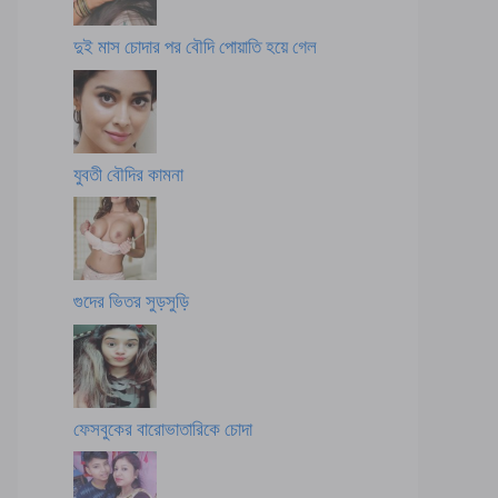
দুই মাস চোদার পর বৌদি পোয়াতি হয়ে গেল
যুবতী বৌদির কামনা
গুদের ভিতর সুড়সুড়ি
ফেসবুকের বারোভাতারিকে চোদা