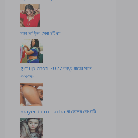
মামা ভাগ্নির সেরা চটিগল্প
group choti 2027 বন্ধুর মায়ের সাথে
কয়েকজন
mayer boro pacha মা ছেলের নোংরামি