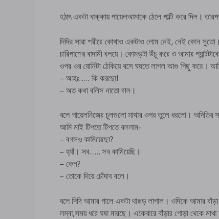
হঠাৎ একটা ধাক্কায় পায়েলআমাকে ঠেলে পাল্টি করে দিল। তা
দিদির সারা শরীরে কোথাও একটাও লোম নেই, নেই কোন সুতো। 
চারিপাশের বাদামী বলয়ে। কোমড়টা উঁচু করে ও আমার প্যান্টটা
ওপর ওর যোনিটা ঠেকিয়ে বসে ঘষতে লাগল আগু পিছু করে। আম
– আহঃ….. কি করছো!
– অত কথা বলিস নাতো বাল।
বলে পায়েলনিজের চুলগুলো মাথার ওপর তুলে ধরলো। অদিতির 
আমি মাই টিপতে টিপতে বললাম-
– বগলও কামিয়েছো?
– হ্যাঁ। সব….. সব কামিয়েছি।
– কেন?
– তোকে দিয়ে চোঁদাব বলে।
বলে দিদি আমার গালে একটা থাপ্পড় লাগাল। ওদিকে আমার বাঁড়া
লম্বা,সময় ধরে ঘষা মারছে। একেবারে বাঁড়ার গোড়া থেকে মাথা 