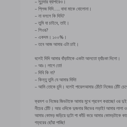
– সুনন্দার ব্যাপারেও।
– প্লিজ দিদি….. বাবা মাকে বোলোনা।
– না বললে কি দিবি?
– তুমি যা চাইবে, তাই।
– শিওর?
– একদম। ১০০%।
– তবে আজ আমার এটা চাই।
বলেই দিদি আমার বাঁড়াটাকে একটা আলতো হ্যাঁচকা দিলো।
– আঃ। লাগে তো!
– দিবি কি না?
– কিন্তু তুমি যে আমার দিদি!
– আমি তোকে চুদি। বলেই পায়েলআমার ঠোঁটে নিজের ঠোঁট চ
ক্রমশ ও নিজের জিভটাকে আমার মুখে প্রবেশ করাচ্ছে! ওর দুই
নীচের ঠোঁট। আর ওদিকে দুজনার জিভের লড়াই! আমার লালা ওর 
আমার কোমড় জড়িয়ে দুটো পা কাঁচি করে আমার কোমড়টাকে কাছে
গহ্বরের ছোঁয়া পাচ্ছি!