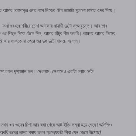
রপর আমার কোমড়ের ওপর বসে নিজের টেপ জামাটা খুললো মাথার ওপর দিয়ে।
ফর্সা ধবধবে শরীরে চোখ আটকায় বাদামী দুটো স্তনবৃন্তে। আর তার
কে ওর পিছন দিকে ঠেলে দিল, আমার হাঁটুর নীচ অবধি। তারপর আমার লিঙ্গের
ি আর থাকতে না পেরে ওর দুধ দুটো খামচে ধরলাম।
সাদা বগল দৃশ্যমান হল। দেখলাম, সেখানেও একটা লোম নেই!
 তখন ওর গুদের চিপা আর ঘষা খেয়ে আট ইঞ্চি লম্বা হয়ে গেছে! অদিতিও
অবধি গুদের লম্বা ঘষায় তখন প্রত্যেকটা শিরা যেন জেগে উঠেছে!