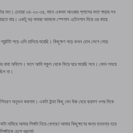
ন্টার মত। চেহারা ৩৪-২৩-৩৪, মানে একদম আওয়ার গ্লাসের মত! পাড়ায় সব
 মারতে যায়। একটু বড় দাদারা আমাকে স্পেশাল এটেনশান দিয়ে ওর কাছে
প্যান্টটা পড়ে এসি চালিয়ে শুয়েছি। কিছুক্ষণ পড়ে কখন চোখ লেগে গেছে
আর বাবা অফিসে। ফলে আমি স্কুল থেকে ফিরে ঘরে শুয়েছি সবে। কোন সময়ে
 ছিল না।
হরণ অনুভব করলাম। একটা ঠান্ডা কিছু যেন উরু বেয়ে ক্রমশ ওপর দিকে
িকটা নামিয়ে আমার লিঙ্গটা নিয়ে খেলছে! আমার কিছুক্ষণের জন্য হতভম্ব হয়ে
িঙ্গটাকে চেপে ধরলো!