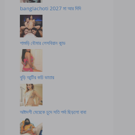
banglachoti 2027 মা আর দিদি
শাশুড়ি বৌমার লেসবিয়ান কান্ড
বুড়ি আন্টির কচি ভাতার
অষ্টাদশী মেয়েকে চুদে সতি পর্দা ছিড়লো বাবা