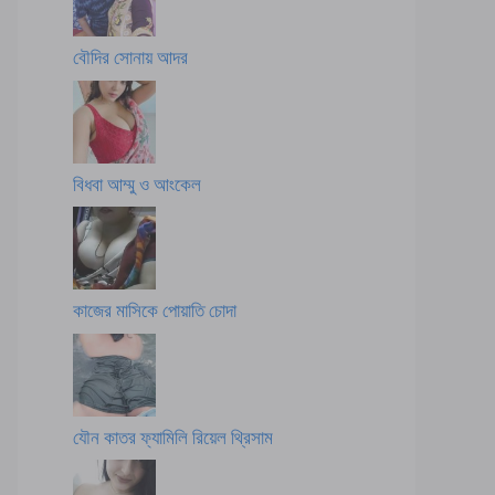
বৌদির সোনায় আদর
বিধবা আম্মু ও আংকেল
কাজের মাসিকে পোয়াতি চোদা
যৌন কাতর ফ্যামিলি রিয়েল থ্রিসাম