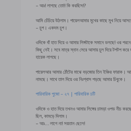
– আঃ! লাগছে তো!! কি করছিস!?
আমি চেঁচিয়ে উঠলাম। পায়েলআমার মুখের কাছে মুখ নিয়ে আস
– চুপ। একদম চুপ।
ওদিকে বাঁ হাত দিয়ে ও আমার লিঙ্গটাকে সমানে ডলছে! ওর পর
কিছু নেই। সবে মাত্র স্নান সেরে আসায় চুল দিয়ে টপটপ ক
হায়েক লাগছে।
পায়েলআর আমার ঠোঁটের মাঝে বড়জোর তিন ইঞ্চির ফারাক। আম
নামছে। সাথে তাল দিয়ে ওর নিঃশ্বাস পড়ছে আমার চিবুকে।
পারিবারিক পুজো – ২৭ | পারিবারিক চটি
ওদিকে ও হাত দিয়ে তখনও আমার লিঙ্গের চামড়া ওপড নীচ করছে
ছিল, কামড়ে দিলাম।
– আঃ… লাগে না! সয়তান ছেলে!