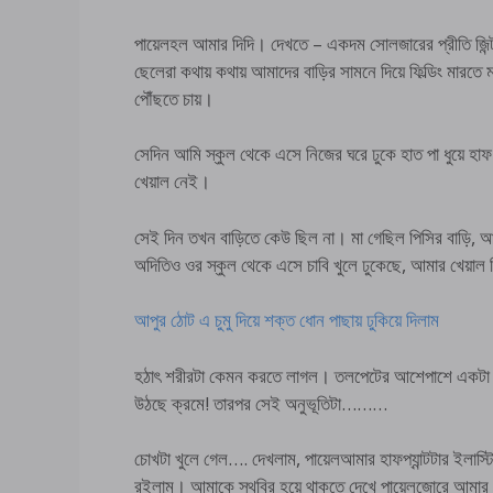
পায়েলহল আমার দিদি। দেখতে – একদম সোলজারের প্রীতি জি
ছেলেরা কথায় কথায় আমাদের বাড়ির সামনে দিয়ে ফিল্ডিং মারতে
পৌঁছতে চায়।
সেদিন আমি স্কুল থেকে এসে নিজের ঘরে ঢুকে হাত পা ধুয়ে হাফ 
খেয়াল নেই।
সেই দিন তখন বাড়িতে কেউ ছিল না। মা গেছিল পিসির বাড়ি, 
অদিতিও ওর স্কুল থেকে এসে চাবি খুলে ঢুকেছে, আমার খেয়াল
আপুর ঠোট এ চুমু দিয়ে শক্ত ধোন পাছায় ঢুকিয়ে দিলাম
হঠাৎ শরীরটা কেমন করতে লাগল। তলপেটের আশেপাশে একটা শি
উঠছে ক্রমে! তারপর সেই অনুভূতিটা………
চোখটা খুলে গেল…. দেখলাম, পায়েলআমার হাফপ্যান্টটার ইলাস্ট
রইলাম। আমাকে স্থবির হয়ে থাকতে দেখে পায়েলজোরে আমার ল