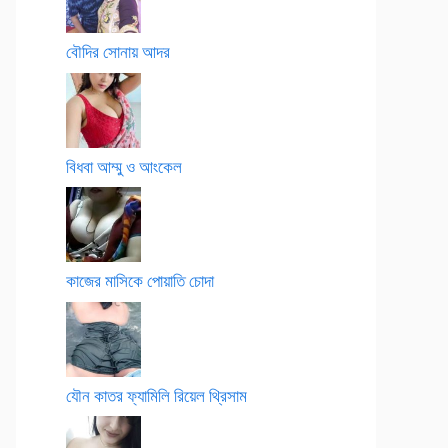
বৌদির সোনায় আদর
বিধবা আম্মু ও আংকেল
কাজের মাসিকে পোয়াতি চোদা
যৌন কাতর ফ্যামিলি রিয়েল থ্রিসাম