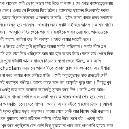
 এক আবেশে সেই ভেজা অংশে ঘসা দিতে লাগলাম। সে এবার কামোত্তেজনায়
 গেল। এবার সে শিতকার দিয়ে উঠল। আমাদের দুজনের নিঃশ্বাসই দ্রুত
, আমরা ছিলাম দুজনেই একেবারে আনাড়ি। হঠাৎ আম্মা খাবার জন্য সবাইকে
িয়ে ব্যস্ত হয়ে পড়লাম। খাওয়ার জন্য সবাই এই ঘরে আসল। আমার খাটের
সল। আব্বাও বাহির থেকে আসল। সবাইকে খাবার দেয়া হল, আমাদেরকে
ুবই খারাপ, জানিনা তার কি অবস্থা। হয়ত আমার মতোই হবে।
ও উপরে একটা কুপি জ্বালিয়ে আমরা সবাই খাচ্ছিলাম। সবাই নীচে গল্প
 ডান হাত দিয়ে খাচ্ছিলাম আর বাম হাত আবার নিয়ে গেলাম তার পেছন দিক
 গিয়ে পুরো ঘটনাটা আমার সামনে সিনেমার মতো ভেসে উঠছে, আর আমি
ke chudlam এবার সে আমার দিকে তাকাল চোখ বড় বড় করে, আর ইশারা
 না করে আমার কাজ চালিয়ে যাচ্ছি। সেই অমৃতকুম্ভে হাত রাখতেই দেখি
েই রহস্যের গভীরে। আমার কাছে মনে হল আঙ্গুলটা পুড়ে যাবে। কিন্তু খুব
সে একটু নড়ে বসে আমাকে আরেকটু সুযোগ করে দিল। আমি এবার আরও
মাদের খাওয়া চলছিল এবং এরই মধ্যে আমাদের খাওয়া শেষ হয়ে গেল।
র যার অবস্থানে চলে যেতে লাগল। আমরা আবার বইতে মনযোগ দিলাম। আমরা
 দ্রুত ঘুমিয়ে পড়ার অভ্যাস। খাওয়া শেষে কেউ আর বিশেষ দেরী করলনা।
ি যেন ঘুমানোর সময় হারিকেন কমিয়ে খাটের নীচে রেখে শুই। একটু পরই
টি শব্দ করে পড়ছিলাম যেন কেউ কিছু বুঝতে না পারে আর পাশাপাশি হাতের কাজ