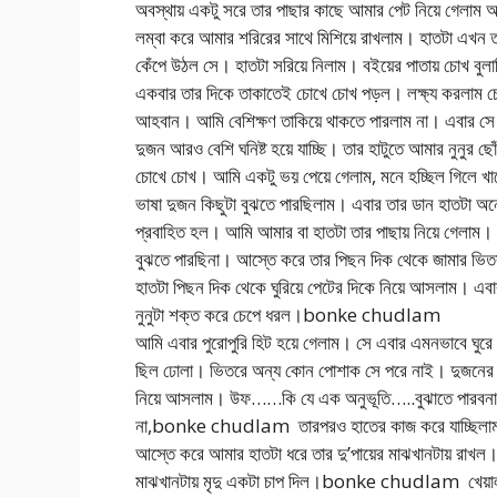
অবস্থায় একটু সরে তার পাছার কাছে আমার পেট নিয়ে গেলাম আর
লম্বা করে আমার শরিরের সাথে মিশিয়ে রাখলাম। হাতটা এখন 
কেঁপে উঠল সে। হাতটা সরিয়ে নিলাম। বইয়ের পাতায় চোখ বুলাচ্ছ
একবার তার দিকে তাকাতেই চোখে চোখ পড়ল। লক্ষ্য করলাম 
আহবান। আমি বেশিক্ষণ তাকিয়ে থাকতে পারলাম না। এবার 
দুজন আরও বেশি ঘনিষ্ট হয়ে যাচ্ছি। তার হাটুতে আমার নুনুর
চোখে চোখ। আমি একটু ভয় পেয়ে গেলাম, মনে হচ্ছিল গিলে খা
ভাষা দুজন কিছুটা বুঝতে পারছিলাম। এবার তার ডান হাতটা অ
প্রবাহিত হল। আমি আমার বা হাতটা তার পাছায় নিয়ে গেলাম।
বুঝতে পারছিনা। আস্তে করে তার পিছন দিক থেকে জামার ভিত
হাতটা পিছন দিক থেকে ঘুরিয়ে পেটের দিকে নিয়ে আসলাম। এবা
নুনুটা শক্ত করে চেপে ধরল।bonke chudlam
আমি এবার পুরোপুরি হিট হয়ে গেলাম। সে এবার এমনভাবে ঘুরে
ছিল ঢোলা। ভিতরে অন্য কোন পোশাক সে পরে নাই। দুজনের 
নিয়ে আসলাম। উফ……কি যে এক অনুভূতি…..বুঝাতে পারবনা
না,bonke chudlam তারপরও হাতের কাজ করে যাচ্ছিলাম। আ
আস্তে করে আমার হাতটা ধরে তার দু’পায়ের মাঝখানটায় রাখল।
মাঝখানটায় মৃদু একটা চাপ দিল।bonke chudlam খেয়াল করল