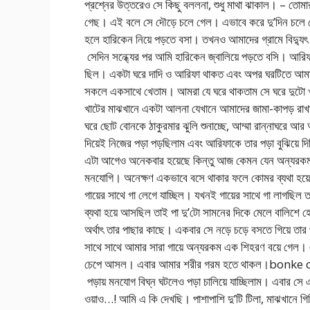
প্রশ্নের উত্তরেও সে কিছু বললনা, শুধু মাথা ঝাকাল। – তো
গেছ। এই বলে সে দৌড়ে চলে গেল। এভাবে করে দু’দিন চলে গেল
হলে হারিকেন নিয়ে পড়তে বসা। তখনও আমাদের গ্রামে ব
সেদিন সন্ধ্যের পর আমি হারিকেন জ্বালিয়ে পড়তে বসি। আর
ছিল। একটা ঘরে দাদি ও আরিফা থাকত এবং অপর ঘরটিতে আমা
সকলে একসাথে খেতাম। আমরা যে ঘরে থাকতাম সে ঘরে দুটো
খাটের মাঝখানে একটা আলনা যেখানে আমাদের জামা-কাপড় রাখা 
ঘরে ছোট বোনকে ঠাকুরমার ঝুলি শুনাচ্ছে, আম্মা রান্নাঘরে
দিয়েই নিজের পড়া পড়ছিলাম এবং আরিফাকে তার পড়া বুঝিয়ে দিচ
এটা আগেও অনেকবার হয়েছে কিন্তু আজ কেমন যেন অন্যর
মনযোগি। অনেক্ষণ একভাবে বসে থাকার ফলে কোমর ব্যথা হয়ে 
গায়ের সাথে গা লেগে যাচ্ছিল। যখনই গায়ের সাথে গা লাগছি
ব্যথা হয়ে আসছিল তাই পা দু’টো সামনের দিকে মেলে বালিশে হে
অর্থাৎ তার পাছার কাছে। একবার সে নড়ে চড়ে বসতে গিয়ে তার 
সাথে সাথে আমার সারা গায়ে অন্যরকম এক শিহরণ বয়ে গেল। 
চেপে আসল। এবার আমার শরীর গরম হতে থাকল।bonk
পড়ায় মনযোগ বিঘ্ন ঘটলেও পড়া চালিয়ে যাচ্ছিলাম। এবার সে
ওয়াও…! আমি এ কি দেখছি। পাশাপাশি দু’টি টিলা, মাঝখানে গিরিখ