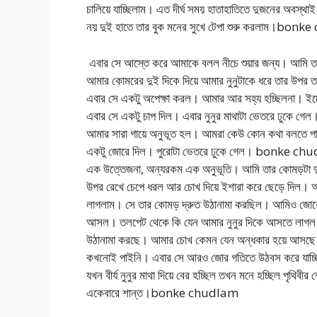
চালিয়ে যাচ্ছিলাম। এত দীর্ঘ সময় হাতাহাতিতে দুজনের অবস্
নয় দুই হাতে তার বুক মনের সুখে টেপা শুরু করলাম।bo
এবার সে আস্তে করে আমাকে বলল নীচে শুয়ার জন্য। আমি তার 
আমার কোমরের দুই দিকে দিয়ে আমার নুনুটাকে ধরে তার উপর 
এবার সে একটু অপেক্ষা করল। আমার আর সহ্য হচ্ছিলনা। ইচ্ছে
এবার সে একটু চাপ দিল। এবার নুনুর মাথাটা ভেতরে ঢুকে 
আমার সারা গায়ে অনুভূত হল। আমরা কেউ কোন কথা বলতে পার
একটু জোরে দিল। পুরোটা ভেতরে ঢুকে গেল। bonke chudl
এক উত্তেজনা, অন্যরকম এক অনুভূতি। আমি তার কোমড়টা দুহ
উপর রেখে চেপে ধরল আর চোখ দিয়ে ইশারা করে ছেড়ে দিল। আ
লাগলাম। সে তার কোমড় দ্রুত উঠানামা করছিল। আমিও জোরে 
আসল। তলপেট থেকে কি যেন আমার নুনুর দিকে আসতে লাগল।
উঠানামা করছে। আমার চোখ কেমন যেন অন্ধকার হয়ে আসছে। 
কখনোই পাইনি। এবার সে আরও জোর গতিতে উঠবস করে যাচ্ছিল।
যখন বীর্য নুনুর মাথা দিয়ে বের হচ্ছিল তখন মনে হচ্ছিল পৃথিব
একেবারে শান্ত।bonke chudlam