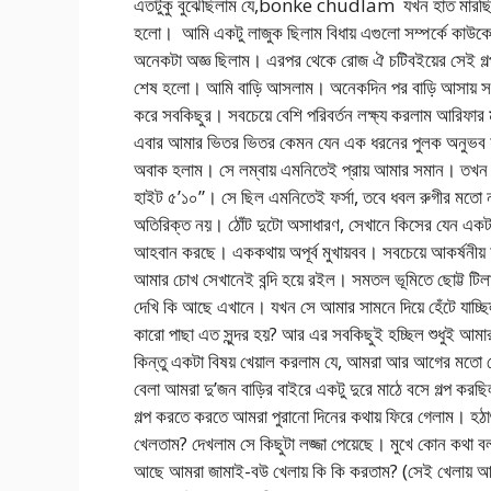
এতটুকু বুঝেছিলাম যে,bonke chudlam যখন হাত মারছিলাম 
হলো। আমি একটু লাজুক ছিলাম বিধায় এগুলো সম্পর্কে কাউকে কি
অনেকটা অজ্ঞ ছিলাম। এরপর থেকে রোজ ঐ চটিবইয়ের সেই গল্
শেষ হলো। আমি বাড়ি আসলাম। অনেকদিন পর বাড়ি আসায় সবকিছ
করে সবকিছুর। সবচেয়ে বেশি পরিবর্তন লক্ষ্য করলাম আরিফ
এবার আমার ভিতর ভিতর কেমন যেন এক ধরনের পুলক অনুভব হচ
অবাক হলাম। সে লম্বায় এমনিতেই প্রায় আমার সমান। তখন 
হাইট ৫’১০”। সে ছিল এমনিতেই ফর্সা, তবে ধবল রুগীর মতো ন
অতিরিক্ত নয়। ঠোঁট দুটো অসাধারণ, সেখানে কিসের যেন এ
আহবান করছে। এককথায় অপূর্ব মুখায়বব। সবচেয়ে আকর্ষনীয় হ
আমার চোখ সেখানেই বন্দি হয়ে রইল। সমতল ভূমিতে ছোট্ট টিলার
দেখি কি আছে এখানে। যখন সে আমার সামনে দিয়ে হেঁটে 
কারো পাছা এত সুন্দর হয়? আর এর সবকিছুই হচ্ছিল শুধুই আমার ক
কিন্তু একটা বিষয় খেয়াল করলাম যে, আমরা আর আগের মতো মে
বেলা আমরা দু’জন বাড়ির বাইরে একটু দুরে মাঠে বসে গল্প 
গল্প করতে করতে আমরা পুরানো দিনের কথায় ফিরে গেলাম। হ
খেলতাম? দেখলাম সে কিছুটা লজ্জা পেয়েছে। মুখে কোন কথা বল
আছে আমরা জামাই-বউ খেলায় কি কি করতাম? (সেই খেলায় আমর