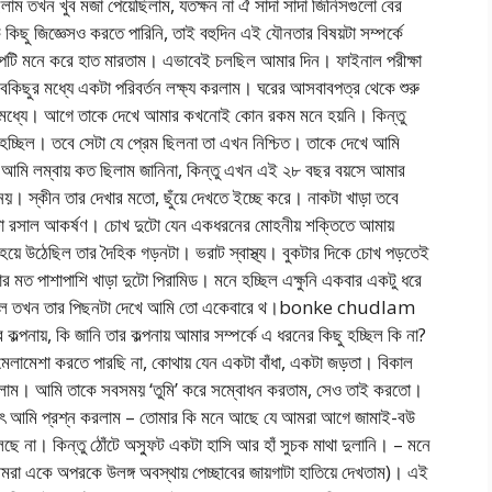
তখন খুব মজা পেয়েছিলাম, যতক্ষন না ঐ সাদা সাদা জিনিসগুলো বের
ছু জিজ্ঞেসও করতে পারিনি, তাই বহুদিন এই যৌনতার বিষয়টা সম্পর্কে
পটি মনে করে হাত মারতাম। এভাবেই চলছিল আমার দিন। ফাইনাল পরীক্ষা
ুর মধ্যে একটা পরিবর্তন লক্ষ্য করলাম। ঘরের আসবাবপত্র থেকে শুরু
ার মধ্যে। আগে তাকে দেখে আমার কখনোই কোন রকম মনে হয়নি। কিন্তু
্ছিল। তবে সেটা যে প্রেম ছিলনা তা এখন নিশ্চিত। তাকে দেখে আমি
আমি লম্বায় কত ছিলাম জানিনা, কিন্তু এখন এই ২৮ বছর বয়সে আমার
য়। স্কীন তার দেখার মতো, ছুঁয়ে দেখতে ইচ্ছে করে। নাকটা খাড়া তবে
কটা রসাল আকর্ষণ। চোখ দুটো যেন একধরনের মোহনীয় শক্তিতে আমায়
য়ে উঠেছিল তার দৈহিক গড়নটা। ভরাট স্বাস্থ্য। বুকটার দিকে চোখ পড়তেই
 মত পাশাপাশি খাড়া দুটো পিরামিড। মনে হচ্ছিল এক্ষুনি একবার একটু ধরে
যাচ্ছিল তখন তার পিছনটা দেখে আমি তো একেবারে থ।bonke chudlam
ল্পনায়, কি জানি তার কল্পনায় আমার সম্পর্কে এ ধরনের কিছু হচ্ছিল কি না?
লামেশা করতে পারছি না, কোথায় যেন একটা বাঁধা, একটা জড়তা। বিকাল
করছিলাম। আমি তাকে সবসময় ‘তুমি’ করে সম্বোধন করতাম, সেও তাই করতো।
ঠাৎ আমি প্রশ্ন করলাম – তোমার কি মনে আছে যে আমরা আগে জামাই-বউ
ছে না। কিন্তু ঠোঁটে অস্ফুট একটা হাসি আর হাঁ সুচক মাথা দুলানি। – মনে
া একে অপরকে উলঙ্গ অবস্থায় পেচ্ছাবের জায়গাটা হাতিয়ে দেখতাম)। এই