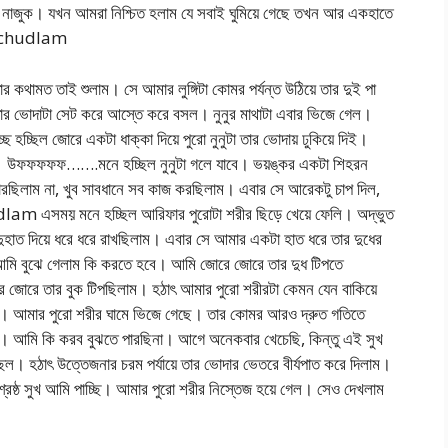
থাই নাজুক। যখন আমরা নিশ্চিত হলাম যে সবাই ঘুমিয়ে গেছে তখন আর একহাতে
nke chudlam
কথামত তাই শুলাম। সে আমার লুঙ্গিটা কোমর পর্যন্ত উঠিয়ে তার দুই পা
তার ভোদাটা সেট করে আস্তে করে বসল। নুনুর মাথাটা এবার ভিজে গেল।
 হচ্ছিল জোরে একটা ধাক্কা দিয়ে পুরো নুনুটা তার ভোদায় ঢুকিয়ে দিই।
গেল। উফফফফফ…….মনে হচ্ছিল নুনুটা গলে যাবে। ভয়ঙ্কর একটা শিহরন
ছিলাম না, খুব সাবধানে সব কাজ করছিলাম। এবার সে আরেকটু চাপ দিল,
am এসময় মনে হচ্ছিল আরিফার পুরোটা শরীর ছিড়ে খেয়ে ফেলি। অদ্ভুত
াত দিয়ে ধরে ধরে রাখছিলাম। এবার সে আমার একটা হাত ধরে তার দুধের
মি বুঝে গেলাম কি করতে হবে। আমি জোরে জোরে তার দুধ টিপতে
জোরে তার বুক টিপছিলাম। হঠাৎ আমার পুরো শরীরটা কেমন যেন বাকিয়ে
 আমার পুরো শরীর ঘামে ভিজে গেছে। তার কোমর আরও দ্রুত গতিতে
আমি কি করব বুঝতে পারছিনা। আগে অনেকবার খেচেছি, কিন্তু এই সুখ
 হঠাৎ উত্তেজনার চরম পর্যায়ে তার ভোদার ভেতরে বীর্যপাত করে দিলাম।
ীর শ্রেষ্ঠ সুখ আমি পাচ্ছি। আমার পুরো শরীর নিস্তেজ হয়ে গেল। সেও দেখলাম