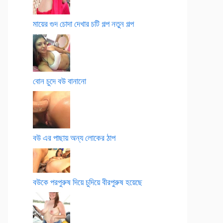
মায়ের গুদ চোদা দেখার চটি গল্প নতুন গল্প
বোন চুদে বউ বানানো
বউ এর পাছায় অন্য লোকের ঠাপ
বউকে পরপুরুষ দিয়ে চুদিয়ে বীরপুরুষ হয়েছে