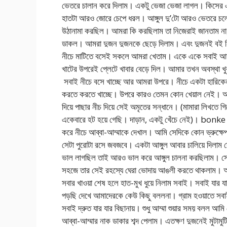
ভেতরে চালান করে দিলাম। একটু ভেজা ভেজা লাগল। কিসের
হাতটা আরও জোরে চেপে ধরল। আঙ্গুল দু’টো আরও ভেতরে চলে
উঠানামা করছিল। আমরা কি করছিলাম তা নিজেরাই জানতাম না
ডাকল। আমরা দুজন দুজনকে ছেড়ে দিলাম। এবং দুজনই বই ন
নীচে মাটিতে বসেই সকলে আমরা খেতাম। একে একে সবাই আ
খাটের উপরেই প্লেটে খাবার বেড়ে দিল। আমার তখন অবস্থা খ
সবাই নীচে বসে খাচ্ছে আর আমরা উপরে। নীচে একটা হারিকেন 
করতে করতে খাচ্ছে। উপরে কারও তেমন কোন খেয়াল নেই। আমি
দিয়ে পাছার নীচ দিয়ে সেই অমৃতের সন্ধানে। (মামারা লিখতে
একেবারে হট হয়ে গেছি। দাড়ান, একটু খেঁচে নেই)। bon
করে নীচে আব্বা-আম্মাকে দেখাল। আমি সেদিকে কোন ভ্রুক্ষেপ
সেটা পুরোটা রসে জবজবে। একটা আঙ্গুল আবার চালিয়ে দিলাম স
ভাল লাগছিল তাই আরও ভাল করে আঙ্গুল চালনা করছিলাম। 
সহজে তার সেই রহস্যে ঘেরা ভোদায় আঙলী করতে থাকলাম। আ
সবার খাওয়া শেষ হলে হাত-মুখ ধুয়ে নিলাম সবাই। সবাই যা
পড়ছি দেখে আমাদেরকে কেউ কিছু বললনা। গ্রাম হওয়াতে সবাই
সবাই দ্রুত যার যার বিছানায়। শুধু আম্মা শুয়ার সময় বলল আম
আব্বা-আম্মার নাক ডাকার শব্দ পেলাম। এতক্ষণ দুজনেই মুটামু