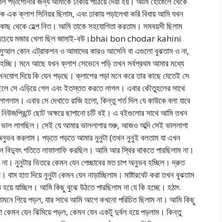
াল পড়াশোনার জন্য আমাকে ঢাকায় পাঠিয়ে দেয়া হয়। আমি হোষ্টেলে থেকে
 এক ক্লাশ সিনিয়র ছিলাম, এবং ঢাকায় পড়ালেখা করি বিধায় আমি যখন
 কাছ থেকে হেল্প নিত। আমি তাকে সহযোগিতা করতাম। সমবয়সী ছিলাম
দের সবচেয়ে মজার খেলা ছিল জামাই-বউ।bhai bon chodar kahini
েক্সুআল কোন এট্রাকশন ও আমাদের কারও আসেনি বা এগুলো বুঝতাম ও না,
হচ্ছি। মনে আছে যখন ক্লাশ সেভেনে পড়ি তখন সর্বপ্রথম আমার মধ্যে
মনযোগ দিয়ে কি যেন পড়ছে। ক্লাশের পড়া মনে করে তার কাছে যেতেই সে
াইলে সে এড়িয়ে গেল এবং ইতস্তত করতে লাগল। এবার কৌতুহলের সাথে
াগলাম। এবার সে দেখাতে রাজি হলো, কিন্তু শর্ত দিল যে কাউকে বলা যাবে
 নিউজপ্রিন্টে ছোট অক্ষরে ছাপানো চটি বই। এ বইগুলোর সাথে আমি তখন
াল লাগছিল। সেই যে আমার ভাললাগার শুরু, আজও অব্দি সেই ভাললাগা
ুভব করলাম। পড়তে পড়তে আমার নুনুটা (তখন নুনুই বলতাম যা এখন
ন বিদ্যুৎ গতিতে লাফালাফি করছিল। আমি আর স্থির থাকতে পারছিলাম না।
া। নুনুটার ভিতরে কেমন যেন পেচ্ছাবের মত চাপ অনুভব হচ্ছিল। দ্রুত
বাম হাত দিয়ে নুনুটা কেমন যেন নাড়াচ্ছিলাম। মাষ্টারবেট করা তখন বুঝতাম
ত হয়ে যাচ্ছিল। আমি কিছু বুঝে উঠতে পারছিলাম না যে কি হচ্ছে। হঠাৎ
েন সামনে গিয়ে পড়ল, যার সাথে আমি আগে কখনো পরিচিত ছিলাম না। আমি কিছু
া কেমন যেন ঝিমিয়ে পড়ল, কেমন যেন একটু দুর্বল হয়ে পড়লাম। কিন্তু