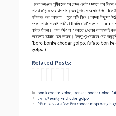
একটা ভয়ঙ্কর ঘুর্ণিঝড়ের পর যেমন একটা থমথমে ভাব বিরাজ 
আমরা জড়িয়ে শুয়ে থাকলাম। একটু পর সে আমার উপর থেকে 
পরিস্কার করে আসলাম। পুরো বাড়ি নিরব। আমরা কিছুক্ষণ 
বলল- আবার করবা? আমি মাথা দুলিয়ে ‘না’ করলাম । bonke
শক্তি ছিলনা। এখন যদিও বা একরাতে ৪/৫বার অনায়াসেই কর
কয়েকবার আমার সেক্স হয়েছে। কিন্তু প্রথমবারের সেই অন
(boro bonke chodar golpo, fufato bon ke
golpo )
Related Posts:
খা
B
খা
পু
অ
খা
বো
ঘু
লা
o
লা
স্প
ঞ্জ
লা
ন
মে
তো
n
তো
আ
লী
তো
কে
র
বো
K
বো
পু
দি
বো
চু
ভি
Categories
bon k chodar golpo
,
Bonke Chodar Golpo
,
fu
নে
e
ন
দি
ন
দা
ত
হেনা আন্টি aunty ke chodar golpo
র
C
কে
কে
শু
রে
শিক্ষিকার কাছে চোদন বিদ্যা শিক্ষা chodar moja bangla 
খা
h
চো
চো
রু
বো
ন
o
দা
দা
ক
নে