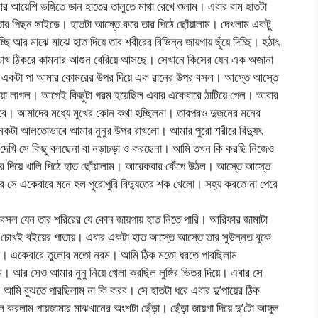
 আয়েশি ভঙ্গিতে ডান হাতের তালুতে মাথা রেখে শুলাম। এবার বাম হাতটা
তার পিছন সাইডে। হাতটা আস্তে করে তার পিঠে ছোঁয়ালাম। দেখলাম একটু
ি আর মাঝে মাঝে হাত দিয়ে তার শরীরের বিভিন্ন জায়গায় ছুঁয়ে দিচ্ছি। হঠাৎ
চোখ ঠিকরে কামনার আগুন বেরিয়ে আসছে। সেখানে কিসের যেন এক অজানা
সে একটা পা আমার কোমরের উপর দিয়ে এক রানের উপর বসল। আস্তে আস্তে
 ছোঁয়া লাগল। আগেই কিছুটা গরম হয়েছিল এবার একেবারে ঠাটিয়ে গেল। আবার
বে। আমাদের মধ্যে মুখের কোন কথা হচ্ছিলনা। তারপরও দুজনের মনের
নেকটা আলতোভাবে আমার নুনুর উপর রাখলো। আমার পুরো শরীরে বিদ্যুৎ
 দেখি সে কিছু বলছেনা বা নড়াচড়া ও করছেনা। আমি তখন কি করছি নিজেও
র দিয়ে খালি পিঠে হাত ছোঁয়ালাম। আরেকবার কেঁপে উঠল। আস্তে আস্তে
র সে একেবারে মনে হল পুরোপুরি বিদ্যুতের শক খেলো। সহ্য করতে না পেরে
 বসল যেন তার শরিরের যে কোন জায়গায় হাত নিতে পারি। আরিফার জামাটা
চোখই বইয়ের পাতায়। এবার একটা হাত আস্তে আস্তে তার সুউন্নত বুকে
। একেবারে তুলোর মতো নরম। আমি ঠিক মতো ধরতে পারছিলাম
র সেও আমার নুনু নিয়ে খেলা করছিল লুঙ্গির ভিতর দিয়ে। এবার সে
 আমি বুঝতে পারছিলাম না কি করব। সে হাতটা ধরে এবার দু’পায়ের ঠিক
াম পায়জামার মাঝখানের অংশটা ছেঁড়া। ছেঁড়া জায়গা দিয়ে দু’টো আঙ্গুল