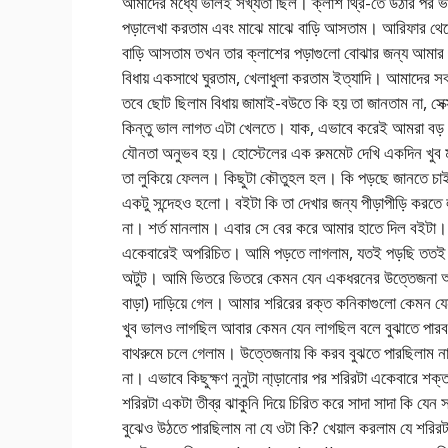
আমাদের মধ্যে ভালই সখ্যতা ছিল। ক্লাশ থ্রি-তে উঠার পর ভ
পড়ালেখা করতাম এবং মাঝে মাঝে বাড়ি আসতাম। আরিফার থেকে
বাড়ি আসতাম তখন তার ক্লাশের পড়াগুলো বোঝার জন্য আমার
বিধায় একসাথে ঘুরতাম, খেলাধুলা করতাম ইত্যাদি। আমা
তবে ছোট ছিলাম বিধায় জামাই-বউতে কি হয় তা জানতাম না, স
কিন্তু ভাল লাগত এটা খেলতে। যাক, এভাবে করেই আমরা বড় 
যৌনতা অনুভব হয়। হোস্টেলের এক রুমমেট দেখি একদিন খুব 
তা লুকিয়ে ফেলল। কিছুটা কৌতুহল হল। কি পড়ছে জানতে চ
একটু সন্দেহও হলো। বইটা কি তা দেখার জন্য পীড়াপীড়ি করতে ল
না। শর্ত মানলাম। এবার সে বের করে আমার হাতে দিল বইটা।
একেবারেই অপরিচিত। আমি পড়তে লাগলাম, যতই পড়ছি ততই ভ
অটুট। আমি ভিতরে ভিতরে কেমন যেন একধরনের উত্তেজনা অন
বাড়া) দাড়িয়ে গেল। আমার শরিরের রক্ত কনিকাগুলো কেমন যে
খুব ভালও লাগছিল আবার কেমন যেন লাগছিল বলে বুঝাতে পারব ন
বাথরুমে চলে গেলাম। উত্তেজনায় কি করব বুঝতে পারছিলাম না। 
না। এভাবে কিছুক্ষণ নুনুটা না্ড়ানোর পর শরিরটা একেবারে শক্
শরিরটা একটা তীব্র ঝাকুনি দিয়ে চিরিত করে সাদা সাদা কি য
বুঝেও উঠতে পারছিলাম না যে ওটা কি? খেয়াল করলাম যে শরিরট