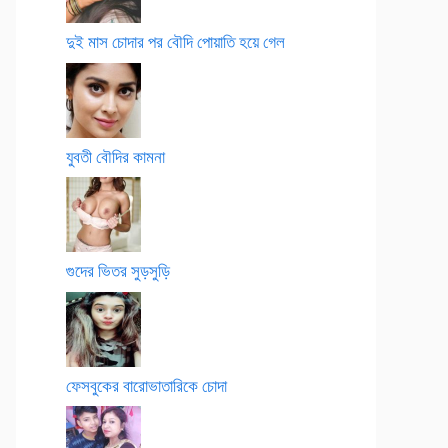
দুই মাস চোদার পর বৌদি পোয়াতি হয়ে গেল
যুবতী বৌদির কামনা
গুদের ভিতর সুড়সুড়ি
ফেসবুকের বারোভাতারিকে চোদা