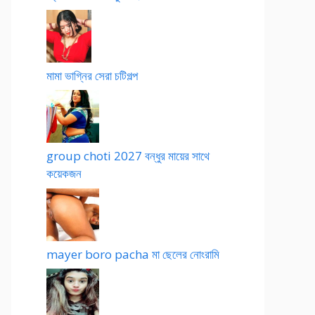
মামা ভাগ্নির সেরা চটিগল্প
group choti 2027 বন্ধুর মায়ের সাথে
কয়েকজন
mayer boro pacha মা ছেলের নোংরামি