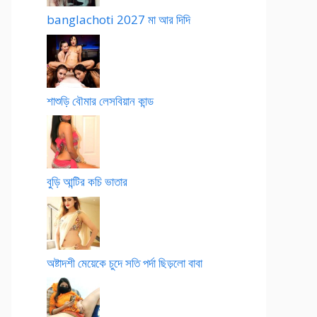
banglachoti 2027 মা আর দিদি
শাশুড়ি বৌমার লেসবিয়ান কান্ড
বুড়ি আন্টির কচি ভাতার
অষ্টাদশী মেয়েকে চুদে সতি পর্দা ছিড়লো বাবা