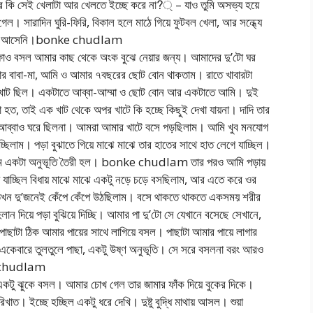
মার কি সেই খেলাটা আর খেলতে ইচ্ছে করে না?্ – যাও তুমি অসভ্য হয়ে
। সারাদিন ঘুরি-ফিরি, বিকাল হলে মাঠে গিয়ে ফুটবল খেলা, আর সন্ধ্যে
িদ্যুৎ আসেনি।bonke chudlam
িফাও বসল আমার কাছ থেকে অংক বুঝে নেয়ার জন্য। আমাদের দু’টো ঘর
র বাবা-মা, আমি ও আমার ৭বছরের ছোট বোন থাকতাম। রাতে খাবারটা
 খাট ছিল। একটাতে আব্বা-আম্মা ও ছোট বোন আর একটাতে আমি। দুই
হত, তাই এক খাট থেকে অপর খাটে কি হচ্ছে কিছুই দেখা যায়না। দাদি তার
 আর আব্বাও ঘরে ছিলনা। আমরা আমার খাটে বসে পড়ছিলাম। আমি খুব মনযোগ
্ছিলাম। পড়া বুঝাতে গিয়ে মাঝে মাঝে তার হাতের সাথে হাত লেগে যাচ্ছিল।
কম একটা অনুভূতি তৈরী হল। bonke chudlam তার পরও আমি পড়ায়
যাচ্ছিল বিধায় মাঝে মাঝে একটু নড়ে চড়ে বসছিলাম, আর এতে করে ওর
ল তখন দু’জনেই কেঁপে কেঁপে উঠছিলাম। বসে থাকতে থাকতে একসময় শরীর
লান দিয়ে পড়া বুঝিয়ে দিচ্ছি। আমার পা দু’টো সে যেখানে বসেছে সেখানে,
পাছাটা ঠিক আমার পায়ের সাথে লাগিয়ে বসল। পাছাটা আমার পায়ে লাগার
একেবারে তুলতুলে পাছা, একটু উষ্ণ অনুভূতি। সে সরে বসলনা বরং আরও
e chudlam
 একটু ঝুকে বসল। আমার চোখ গেল তার জামার ফাঁক দিয়ে বুকের দিকে।
াত। ইচ্ছে হচ্ছিল একটু ধরে দেখি। দুষ্টু বুদ্ধি মাথায় আসল। শুয়া