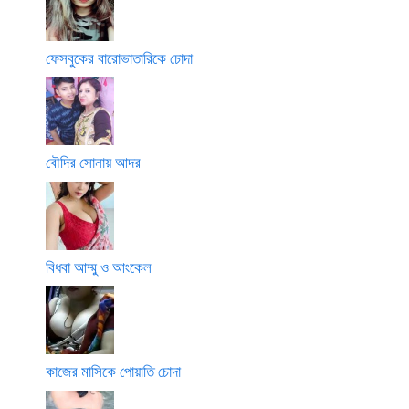
ফেসবুকের বারোভাতারিকে চোদা
বৌদির সোনায় আদর
বিধবা আম্মু ও আংকেল
কাজের মাসিকে পোয়াতি চোদা