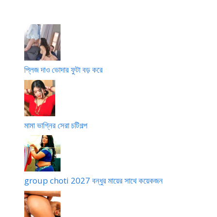
য়ে
গু
গী
মি
চো
দ
প
লে
দা
চো
টি
থ্রি
লা
দা
য়ে
সা
ম
চু
ম
১
দে
সে
চ
ক্স
প্লিজ দাও ভোদার ফুটা বড় করে
লে
ছি
মামা ভাগ্নির সেরা চটিগল্প
group choti 2027 বন্ধুর মায়ের সাথে কয়েকজন