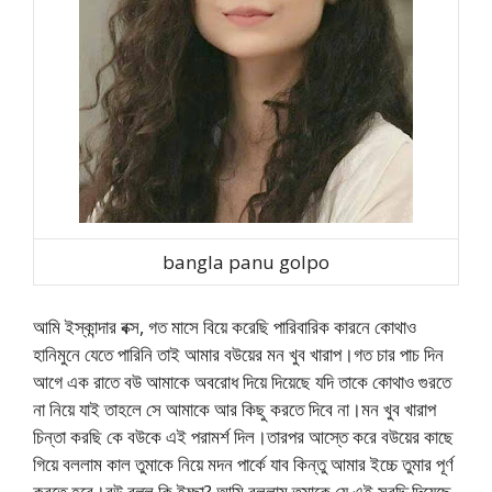
bangla panu golpo
আমি ইস্কান্দার বক্স, গত মাসে বিয়ে করেছি পারিবারিক কারনে কোথাও
হানিমুনে যেতে পারিনি তাই আমার বউয়ের মন খুব খারাপ।গত চার পাচ দিন
আগে এক রাতে বউ আমাকে অবরোধ দিয়ে দিয়েছে যদি তাকে কোথাও গুরতে
না নিয়ে যাই তাহলে সে আমাকে আর কিছু করতে দিবে না।মন খুব খারাপ
চিন্তা করছি কে বউকে এই পরামর্শ দিল।তারপর আস্তে করে বউয়ের কাছে
গিয়ে বললাম কাল তুমাকে নিয়ে মদন পার্কে যাব কিন্তু আমার ইচ্চে তুমার পূর্ণ
করতে হবে।বউ বল্ল কি ইচ্ছা? আমি বললাম তুমাকে যে এই সুবুদ্দি দিয়েছে