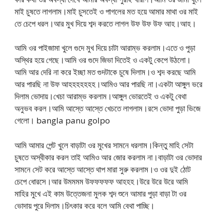
মাই চুষতে লাগলাম।মাই চুসতেই ও পাগলের মত হয়ে আমার মাথা ওর মাই
তে চেপে ধরল।আর মুখ দিয়ে শব্দ করতে লাগল উফ উফ উফ আহ।আহ।
আমি ওর পাইজামা খুলে গুদে মুখ দিয়ে চাটা আরাম্ভ করলাম।এতে ও পুড়া
অস্থির হয়ে গেছে।আমি ওর গুদে জিভা দিতেই ও একটু কেপে উঠলো।
আমি আর দেরি না করে ইচ্ছা মত গুদটাকে চুষে দিলাম।ও শব্দ করছে আমি
আর পারছি না উফ আহহহহহহহ।আমিও আর পারছি না।একটা আঙ্গুল ভরে
দিলাম ভোদায়।খেচা আরাম্ভ করলাম।আঙ্গুল ভোরতেই ও একটু বেথা
অনুভব করল।আমি আস্তে আস্তে খেচতে লাগলাম।রসে ভোদা পুড়া ভিজে
গেলো। bangla panu golpo
আমি আমার পেন্ট খুলে বাড়াটা ওর মুখের সামনে ধরলাম।কিন্তু মাহি সেটা
চুষতে অস্বীকার করল তাই আমিও আর জোর করলাম না।বাড়াটা ওর ভোদার
সামনে সেট করে আস্তে আস্তে থাপ মারা সুরু করলাম।ও ওর দুই ঠোট
চেপে ধোরসে।আর উমমমম উফফফফফ আহহহ।উরে উরে উরে আমি
মাহির মুখে এই কাম উত্তেজনা মুলক শব্দ শুনে আমার পুড়া বাড়া টা ওর
ভোদায় পুরে দিলাম।চিৎকার করে বলে আমি বেথা পাচ্ছি।