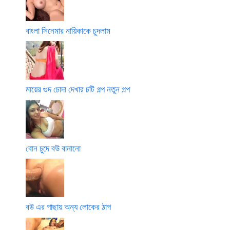
বাংলা সিনেমার নায়িকাকে চুদলাম
মায়ের গুদ চোদা দেখার চটি গল্প নতুন গল্প
বোন চুদে বউ বানানো
বউ এর পাছায় অন্য লোকের ঠাপ