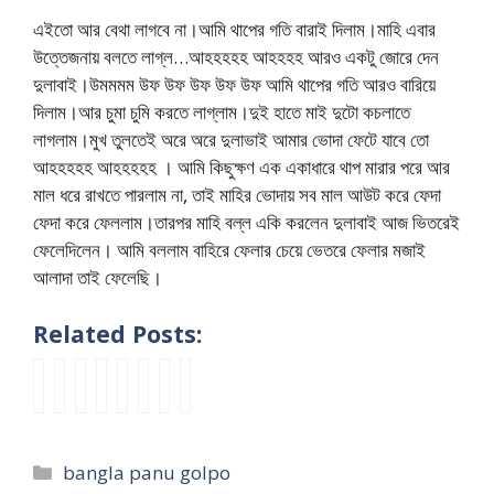
এইতো আর বেথা লাগবে না।আমি থাপের গতি বারাই দিলাম।মাহি এবার
উত্তেজনায় বলতে লাগ্ল…আহহহহহ আহহহহ আরও একটু জোরে দেন
দুলাবাই।উমমমম উফ উফ উফ উফ উফ আমি থাপের গতি আরও বারিয়ে
দিলাম।আর চুমা চুমি করতে লাগ্লাম।দুই হাতে মাই দুটো কচলাতে
লাগলাম।মুখ তুলতেই অরে অরে দুলাভাই আমার ভোদা ফেটে যাবে তো
আহহহহহ আহহহহহ । আমি কিছুক্ষণ এক একাধারে থাপ মারার পরে আর
মাল ধরে রাখতে পারলাম না, তাই মাহির ভোদায় সব মাল আউট করে ফেদা
ফেদা করে ফেললাম।তারপর মাহি বল্ল একি করলেন দুলাবাই আজ ভিতরেই
ফেলেদিলেন। আমি বললাম বাহিরে ফেলার চেয়ে ভেতরে ফেলার মজাই
আলাদা তাই ফেলেছি।
Related Posts:
গা
B
b
ভা
K
K
b
m
ড়ী
a
d
র্জি
o
o
a
a
র
n
n
ন
l
l
n
t
ম
g
e
মে
k
k
g
h
Categories
bangla panu golpo
ধ্যে
l
w
য়ে
a
a
l
r