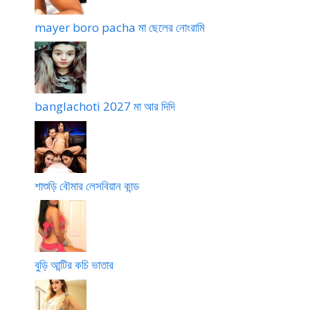
mayer boro pacha মা ছেলের নোংরামি
banglachoti 2027 মা আর দিদি
শাশুড়ি বৌমার লেসবিয়ান কান্ড
বুড়ি আন্টির কচি ভাতার