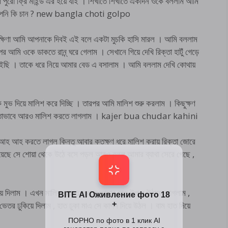
পুরো ফ্রি মাইন্ড এর হয়ে যাই । শিখাতে শিখাতে একদিন ওকে বললাম আমি
লল আপনি কি চান ? new bangla choti golpo
ক্ষিণা আমি আপনাকে দিবই এই বলে একটা মুচকি হাসি মারল । আমি বললাম
 আমি ওকে ডাকতে রান্ন্ ঘরে গেলাম । সেখানে গিয়ে দেখি রিক্তা হাটুঁ গেড়ে
াইছি । তাকে ধরে নিয়ে আমার বেড এ বসালাম । আমি বললাম দেখি কোথায়
 মুভ দিয়ে মালিশ করে দিচ্ছি । তারপর আমি মালিশ শুরু করলাম । কিছুক্ষণ
 আলতোভাবে আরও মালিশ করতে লাগলাম । kajer bua chudar kahini
হ আহ করতে লাগল কিন্তু আবার কতক্ষণ ধরে মালিশ করায় রিক্তা জোরে
 সে শোয়া থেকে উঠে বসে পড়ল আরও বলল আমার ব্যাথা সেরে গেছে ,
িয়ে দিলাম । এখন মালিশ করতে করতে আমার হাত উপরে উঠাতে লাগলাম ,
 ভেতর ঢুকিয়ে দিলাম , হাত ঢুকা মাএ সে কাপন দিয়ে উঠল । বাম হাত দিয়ে