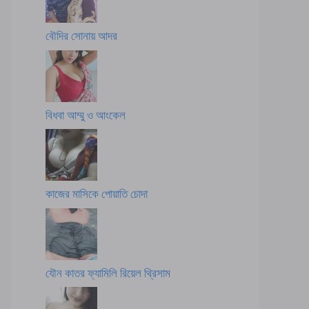
বৌদির সোনায় আদর
বিধবা আম্মু ও আংকেল
কাজের মাসিকে পোয়াতি চোদা
যৌন কাতর ফ্যামিলি রিয়েল থ্রিসাম