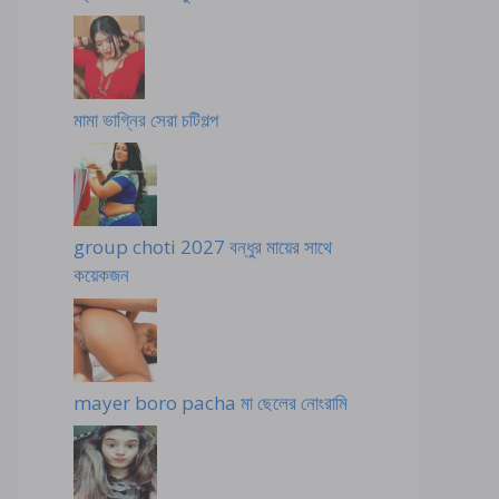
মামা ভাগ্নির সেরা চটিগল্প
group choti 2027 বন্ধুর মায়ের সাথে
কয়েকজন
mayer boro pacha মা ছেলের নোংরামি