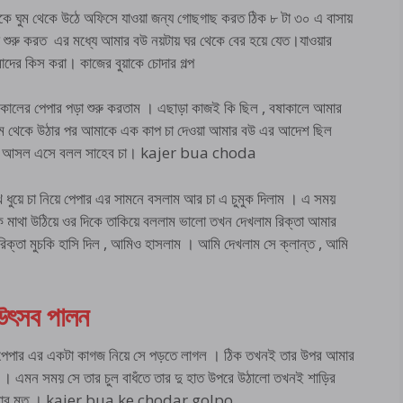
িকে ঘুম থেকে উঠে অফিসে যাওয়া জন্য গোছগাছ করত ঠিক ৮ টা ৩০ এ বাসায়
 শুরু করত এর মধ্যে আমার বউ নয়টায় ঘর থেকে বের হয়ে যেত।যাওয়ার
দের কিস করা। কাজের বুয়াকে চোদার গল্প
কালের পেপার পড়া শুরু করতাম । এছাড়া কাজই কি ছিল , বষাকালে আমার
 ঘুম থেকে উঠার পর আমাকে এক কাপ চা দেওয়া আমার বউ এর আদেশ ছিল
েডরুম আসল এসে বলল সাহেব চা। kajer bua choda
খ ধুয়ে চা নিয়ে পেপার এর সামনে বসলাম আর চা এ চুমুক দিলাম । এ সময়
 মাথা উঠিয়ে ওর দিকে তাকিয়ে বললাম ভালো তখন দেখলাম রিক্তা আমার
ক্তা মুচকি হাসি দিল , আমিও হাসলাম । আমি দেখলাম সে ক্লান্ত , আমি
 উৎসব পালন
। পেপার এর একটা কাগজ নিয়ে সে পড়তে লাগল । ঠিক তখনই তার উপর আমার
 এমন সময় সে তার চুল বাধঁতে তার দু হাত উপরে উঠালো তখনই শাড়ির
 বড় কমলার মত । kajer bua ke chodar golpo