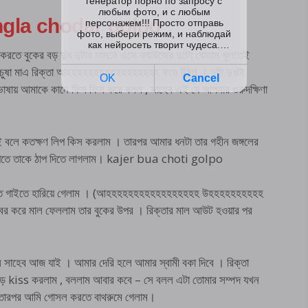
 bangla chodar golpo
রতে বুকের বড় দুধ দুটার সামনে এসে ব্লাউজের দুটো বোতাম খুলতেই
 তে চুষা মাএ রিক্তা আহহহহহহহহহহহহহহহহহ করে উঠল । দুটা দুধটা
ভাষায় আমাকে কানে ফিস ফিস করে বলল , সাহেব এই যে আপনার গুরুদক্ষিণা
 বলে কতক্ষণ লিপ কিস করলাম । তারপর আমার ধনটা তার গহীন জঙ্গলের
তে টিপতে তাকে ঠাপ দিতে লাগলাম। kajer bua choti golpo
াইতে গাইতে হারিয়ে গেলাম । (আহহহহহহহহহহহহহহহহহ উহহহহহহহহহহ
র করে মাল ফেললাম তার বুকের উপর । রিক্তার মাল আউট হওয়ার পর
ল সাহেব আজ যাই । আমার দেরি হলে আমার স্বামী বকা দিবে । রিক্তা
াড়ে kiss করলাম , বললাম আবার কবে – সে বলল এটা তোমার সম্পদ যখন
 তারপর আমি গোসল করতে বাথরুমে গেলাম।