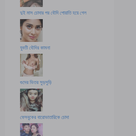
দুই মাস চোদার পর বৌদি পোয়াতি হয়ে গেল
যুবতী বৌদির কামনা
গুদের ভিতর সুড়সুড়ি
ফেসবুকের বারোভাতারিকে চোদা