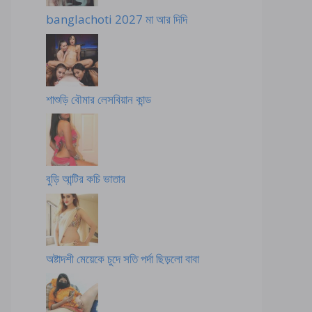
banglachoti 2027 মা আর দিদি
শাশুড়ি বৌমার লেসবিয়ান কান্ড
বুড়ি আন্টির কচি ভাতার
অষ্টাদশী মেয়েকে চুদে সতি পর্দা ছিড়লো বাবা