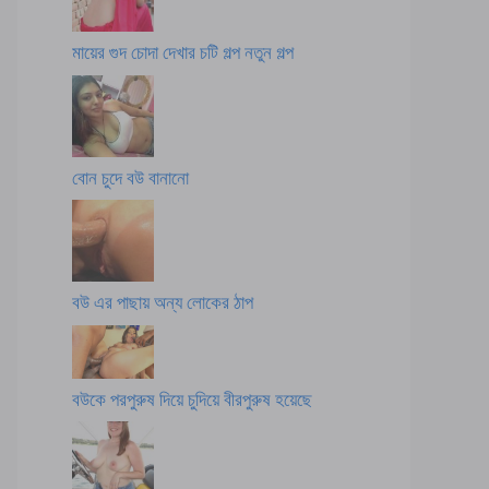
মায়ের গুদ চোদা দেখার চটি গল্প নতুন গল্প
বোন চুদে বউ বানানো
বউ এর পাছায় অন্য লোকের ঠাপ
বউকে পরপুরুষ দিয়ে চুদিয়ে বীরপুরুষ হয়েছে