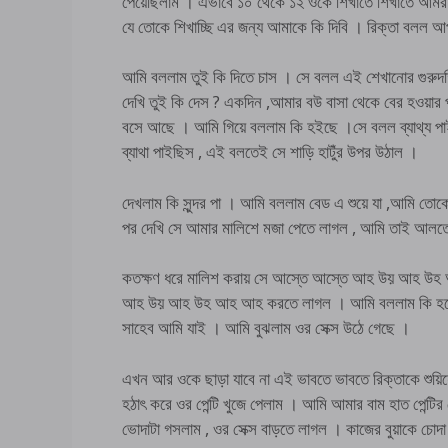
পেয়েছিলাম । এভাবে ১০ থেকে ১২ ওকে শিখাতে শিখাতে আমরা 
যে তোকে শিখাচ্ছি এর জন্য আমাকে কি দিবি । রিক্তা ব
আমি বললাম তুই কি দিতে চাস । সে বলল এই শেখানোর গুরুদ
দেখি তুই কি দেস ? একদিন ,আমার বউ বাসা থেকে বের হওয়ার পর
বসে আছে । আমি গিয়ে বললাম কি হইছে ।সে বলল ব্যাথ্য প
ব্যাথা পাইছিস , এই বলতেই সে শাড়ি হাটুঁর উপর উঠাল ।
দেখলাম কি সুন্দর পা । আমি বললাম বেড এ শুয়ে যা ,আমি তোকে
পর দেখি সে আমার মালিশে মজা পেতে লাগল , আমি তাই
কতক্ষণ ধরে মালিশ করায় সে আস্তে আস্তে আহ উয় আহ উহ আ
আহ উয় আহ উহ আহ আহ করতে লাগল । আমি বললাম কি হয়েছে
সাহেব আমি যাই । আমি বুঝলাম ওর সেক্স উঠে গেছে ।
এখন আর ওকে ছাড়া যাবে না এই ভাবতে ভাবতে রিক্তাকে শুয়
হঠাৎ করে ওর পেন্টি খুজে পেলাম । আমি আমার বাম হাত পেন্টির
ভোদাটা গসলাম , ওর সেক্স বাড়তে লাগল । কাজের বুয়াকে চোদা