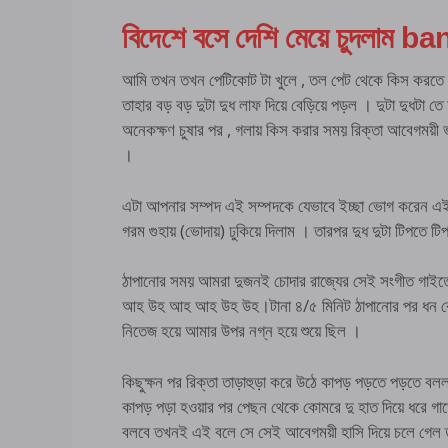
বিদেশে বসে দেশি মেয়ে চুদলাম
আমি তখন তখন পেটিকোট টা খুলে , তল পেট থেকে কিস করতে ক
তাহার বড় বড় দুটা দুধ লাফ দিয়ে বেড়িয়ে পড়ল । দুটা দুধটা
অনেকক্ষণ চুষার পর , গলায় কিস করার সময় রিক্তা আবেগময়ী 
।
এটা আপনার সম্পদ এই সম্পদকে যেভাবে ইচ্ছা ভোগ করেন এই
গরম গুহায় (ভোদায়) ঢুকিয়ে দিলাম । তারপর দুধ দুটা টিপ
ঠাপানোর সময় আমরা দুজনই চোদার রাজ্যের সেই সংগীত গ
আহ উহ আহ আহ উহ উহ।টানা ৪/৫ মিনিট ঠাপানোর পর ধন বে
নিতেজ হয়ে আমার উপর নগ্ন হয়ে শুয়ে ছিল ।
কিছুক্ষন পর রিক্তা তাড়াহুড়া করে উঠে কাপড় পড়তে পড়তে বল
কাপড় পড়া হওয়ার পর পেছন থেকে কোমরে দু হাত দিয়ে ধরে গ
বলবে তখনই এই বলে সে সেই আবেগময়ী হাসি দিয়ে চলে গেল