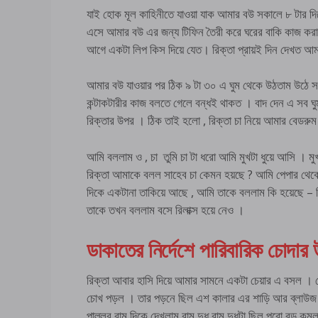
যাই হোক মূল কাহিনীতে যাওয়া যাক আমার বউ সকালে ৮ টার দ
এসে আমার বউ এর জন্য টিফিন তৈরী করে ঘরের বাকি কাজ করা
আগে একটা লিপ কিস দিয়ে যেত। রিক্তা প্রায়ই দিন দেখত আমা
আমার বউ যাওয়ার পর ঠিক ৯ টা ৩০ এ ঘুম থেকে উঠতাম উঠে স
কন্টাকটারীর কাজ বলতে গেলে বন্ধই থাকত । বাদ দেন এ সব
রিক্তার উপর । ঠিক তাই হলো , রিক্তা চা নিয়ে আমার ব
আমি বললাম ও , চা তুমি চা টা ধরো আমি মুখটা ধুয়ে আসি । মু
রিক্তা আমাকে বলল সাহেব চা কেমন হয়ছে ? আমি পেপার থেকে
দিকে একটানা তাকিয়ে আছে , আমি তাকে বললাম কি হয়েছে – রি
তাকে তখন বললাম বসে রিলাক্স হয়ে নেও ।
ডাকাতের নির্দেশে পারিবারিক চোদার
রিক্তা আবার হাসি দিয়ে আমার সামনে একটা চেয়ার এ বসল 
চোখ পড়ল । তার পড়নে ছিল এশ কালার এর শাড়ি আর ব্লাউজ ।
পাল্লুর বাম দিকে দেখলাম বাম দুধ বাম দুধটা ছিল পুরো