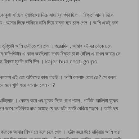
 বুঝা যাচ্ছিল ব্লাউজের নিচে সাদা ব্রা পড়া ছিল । রিক্তা আমার দিকে
িয়ে , আমার দিকে তাকিয়ে হাসি দিয়ে রান্না ঘরে চলে গেল । আমি একটু মজা
তৃপ্তিটা আমি মেটাতে পারতাম । পরেরদিন , আমার বউ ঘর থেকে চলে
ন কম্পিউটার এ কাজ করছিলাম তখন রিক্তা চা টা টেবিল এ রাখল আবার সে
ছে রিক্তা মুচকি হাসি দিল । kajer bua choti golpo
আমি বললাম এই তো অফিসের কাজ করছি । আমি বললাম কেন রে ? সে বলল
ে মনে খুশি হয়ে বললাম কেন না ?
চ্ছিলাম । কেমন করে ওর বুকের দিকে চোখ পড়ল , শাড়িটা আচঁলটা বুকের
এমন ভাবে আটকিয়ে রাখা হয়েছে যে দুধ দুটা ফেটে বেরিয়ে পড়বে । আমি দুধ
 ,কালকে আবার শিখব নে বলে চলে গেল । হঠাৎ করে উঠে দাড়িয়ায় আমি ভয়