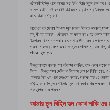
পরীক্ষার্থী তিন্নি থাকে বাসায় আর তিথি, তিমি স্কুল চলে যা
অর্ধেক ফ্ল্যাট; সেই ফ্ল্যাটেই বাড়ীওয়ালার ফ্যামিলি। তিন্নির 
মাঝে বাতাসে উড়ছে।
তাতে দেখতে পেলাম থ্রিএক্স মুভি চলছে টিভিতে আরেকটু সাহস
বান্ধবী হবে হয়তো। কৌতুহল এর বদলে ভয় পেয়ে গেলাম আমি 
উঠলামনা, উঠলাম একবারে রাত এগারোটায়। মন ভাল ছিলনা তা
করছে বোধহয়। তেমন একটা আগ্রহ দেখালাম না, রাত সাড়ে ব
choti golpo
কিন্তু বাতাসে বারবার পর্দা উঠানামা করছিল, তাই এবার অনেক
দিলাম। কিন্তু পড়ার টেবিল বা বিছানায় কোথাও তিন্নি নেই
একহাত দিয়ে ওর খাড়া দুধগুলো ডলছে, আরেক হাত ওর ভোদায়।ট
দাড়িয়ে ওর যৌনক্ষুধা মেটানোর ব্যর্থ চেষ্টা দেখছিলাম আর মজা 
ঠিক তৃপ্তি দিতে পারছেনা।
আমার চুল বিহিন গুদ দেখে নাকি ওর ম