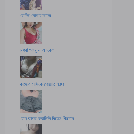
বৌদির সোনায় আদর
বিধবা আম্মু ও আংকেল
কাজের মাসিকে পোয়াতি চোদা
যৌন কাতর ফ্যামিলি রিয়েল থ্রিসাম