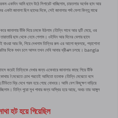
য়। এরকম একদিন আমি ছাদে উঠে সিগারেট খাচ্ছিলাম, চারতলার অর্ধেক ছাদ আর
রুমের একটা জানালা ছিল ছাদের দিকে, সেই জানালার পর্দা ফেলা কিন্তু মাঝে
 করে জানালায় উঁকি দিয়ে চমকে উঠলাম।তিন্নি সাথে আর দুটি মেয়ে, ওর
তারাতারি ছাদ থেকে নেমে গেলাম। ওইদিন আর দিনের বেলায় ছাদে
ই যাওয়া আর কি, গিয়ে দেখলাম তিন্নির রুম এর আলো জ্বলছে, পড়াশোনা
ারটার দিকে যখন চলে আসব তখন দেখি আবার থ্রীএক্স চলছে। bangla
 সাহস করেই তিন্নিকে দেখার জন্য একেবারে জানালার কাছে গিয়ে উঁকি
, ও কোথায় ?মেঝেতে চোখ পরতেই আমিতো হতবাক।তিন্নি মেঝেতে বসে
িভিতে থ্রি দেখে গরম হয়ে গেছে বোধহয়। আমি বেশ কিছুক্ষণ দাড়িয়ে
পাচ্ছিলাম। তিন্নি পুরো সুখ পাবার জন্য অস্থির হয়ে আছে, অথচ তার আঙ্গুল
াথা হট হয়ে গিয়েছিল