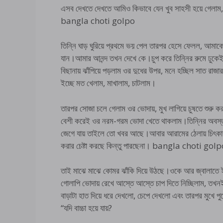
এসব দেখতে দেখতে আমিও কিভাবে যেন খুব সাহসী হয়ে গেলাম,
bangla choti golpo
তিন্নি ঘাড় ঘুরিয়ে প্রথমে ভয় পেল তারপর হেসে ফেলল, আমাক
যান।আমার আনন্দ তখন দেখে কে।চুপ করে তিন্নির রুমে ঢুকেই
বিছানায় ঝাঁপিয়ে পড়লাম ওর দুধের উপর, মনে হচ্ছিল সাত রাজ
ইচ্ছে মত খেলাম, মাখালাম, চাটলাম।
তারপর সোজা চলে গেলাম ওর ভোদায়, মুখ লাগিয়ে চুষতে শুর
বেশী করেই ওর নরম-গরম ভোদা খেতে থাকলাম।তিন্নির অবস্তা
জেগে যায় তাইলে তো খবর আছে।আবার আরামের ঠেলায় চিৎকার ন
করার চেষ্টা করছে কিন্তু পারছেনা। bangla choti gol
তাই মাঝে মাঝে কোমর ঝাঁকি দিয়ে উঠছে।ওকে আর জ্বালাতে ইচ
গোলাপি ভোদায় রেখে আস্তে আস্তে চাপ দিতে নিচ্ছিলাম, তখন
বাড়াটা হাত দিয়ে ধরে দেখলো, চেপে দেখলো এবং তারপর মুখে প
“যদি বাচ্চা হয়ে যায়?