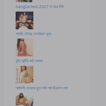
banglachoti 2027 মা আর দিদি
শাশুড়ি বৌমার লেসবিয়ান কান্ড
বুড়ি আন্টির কচি ভাতার
অষ্টাদশী মেয়েকে চুদে সতি পর্দা ছিড়লো বাবা