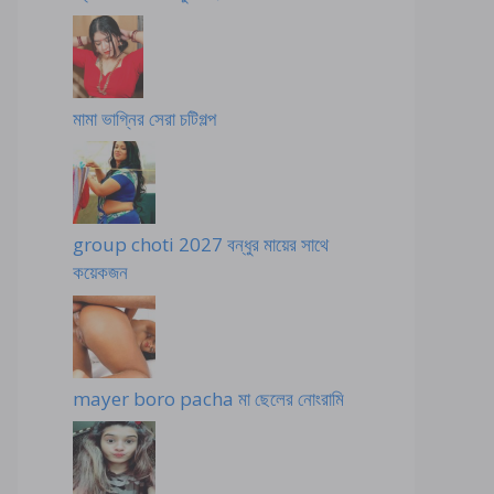
মামা ভাগ্নির সেরা চটিগল্প
group choti 2027 বন্ধুর মায়ের সাথে
কয়েকজন
mayer boro pacha মা ছেলের নোংরামি