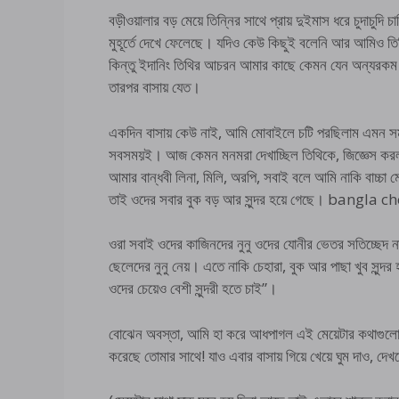
বড়ীওয়ালার বড় মেয়ে তিন্নির সাথে প্রায় দুইমাস ধরে চুদাচুদি
মুহূর্তে দেখে ফেলেছে। যদিও কেউ কিছুই বলেনি আর আমিও তি
কিন্তু ইদানিং তিথির আচরন আমার কাছে কেমন যেন অন্যরকম 
তারপর বাসায় যেত।
একদিন বাসায় কেউ নাই, আমি মোবাইলে চটি পরছিলাম এমন সম
সবসময়ই। আজ কেমন মনমরা দেখাচ্ছিল তিথিকে, জিজ্ঞেস করলা
আমার বান্ধবী লিনা, মিলি, অরপি, সবাই বলে আমি নাকি বাচ্
তাই ওদের সবার বুক বড় আর সুন্দর হয়ে গেছে। bangla 
ওরা সবাই ওদের কাজিনদের নুনু ওদের যোনীর ভেতর সতিচ্ছেদ না
ছেলেদের নুনু নেয়। এতে নাকি চেহারা, বুক আর পাছা খুব সু
ওদের চেয়েও বেশী সুন্দরী হতে চাই”।
বোঝেন অবস্তা, আমি হা করে আধপাগল এই মেয়েটার কথাগুলো শুন
করেছে তোমার সাথে! যাও এবার বাসায় গিয়ে খেয়ে ঘুম দাও, দে