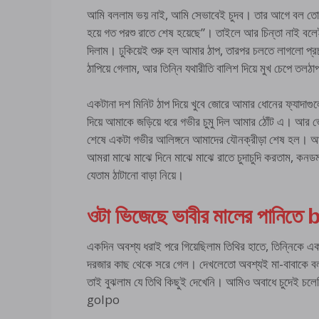
আমি বললাম ভয় নাই, আমি সেভাবেই চুদব। তার আগে বল তোমার
হয়ে গত পরশু রাতে শেষ হয়েছে”। তাইলে আর চিন্তা নাই বল
দিলাম। ঢুকিয়েই শুরু হল আমার ঠাপ, তারপর চলতে লাগলো প্
ঠাপিয়ে গেলাম, আর তিন্নি যথারীতি বালিশ দিয়ে মুখ চেপে
একটানা দশ মিনিট ঠাপ দিয়ে খুবে জোরে আমার ধোনের ফ্যাদাগু
দিয়ে আমাকে জড়িয়ে ধরে গভীর চুমু দিল আমার ঠোঁট এ। আর ভ
শেষে একটা গভীর আলিঙ্গনে আমাদের যৌনক্রীড়া শেষ হল। আ
আমরা মাঝে মাঝে দিনে মাঝে মাঝে রাতে চুদাচুদি করতাম, কন
যেতাম ঠাটানো বাড়া নিয়ে।
ওটা ভিজেছে ভাবীর মালের পানি
একদিন অবশ্য ধরাই পরে গিয়েছিলাম তিথির হাতে, তিন্নিকে এক
দরজার কাছ থেকে সরে গেল। দেখলেতো অবশ্যই মা-বাবাকে বলত
তাই বুঝলাম যে তিথি কিছুই দেখেনি। আমিও অবাধে চুদেই চ
golpo