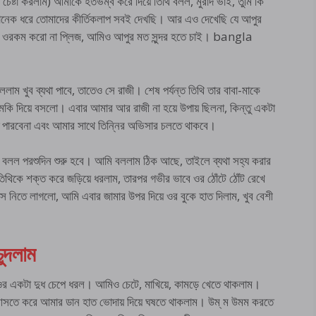
র চেষ্টা করলাম) আমাকে হতভম্ব করে দিয়ে তিথি বলল, মুরাদ ভাই, তুমি কি
ানেক ধরে তোমাদের কীর্তিকলাপ সবই দেখছি। আর এও দেখেছি যে আপুর
 ওরকম করো না প্লিজ, আমিও আপুর মত সুন্দর হতে চাই। bangla
 খুব ব্যথা পাবে, তাতেও সে রাজী। শেষ পর্যন্ত তিথি তার বাবা-মাকে
মকি দিয়ে বসলো। এবার আমার আর রাজী না হয়ে উপায় ছিলনা, কিন্তু একটা
তে পারবেনা এবং আমার সাথে তিন্নির অভিসার চলতে থাকবে।
 বলল পরশুদিন শুরু হবে। আমি বললাম ঠিক আছে, তাইলে ব্যথা সহ্য করার
িথিকে শক্ত করে জড়িয়ে ধরলাম, তারপর গভীর ভাবে ওর ঠোঁটে ঠোঁট রেখে
স নিতে লাগলো, আমি এবার জামার উপর দিয়ে ওর বুকে হাত দিলাম, খুব বেশী
ুদলাম
ওর একটা দুধ চেপে ধরল। আমিও চেটে, মাখিয়ে, কামড়ে খেতে থাকলাম।
আসতে করে আমার ডান হাত ভোদায় দিয়ে ঘষতে থাকলাম। উম্ ম উমম করতে