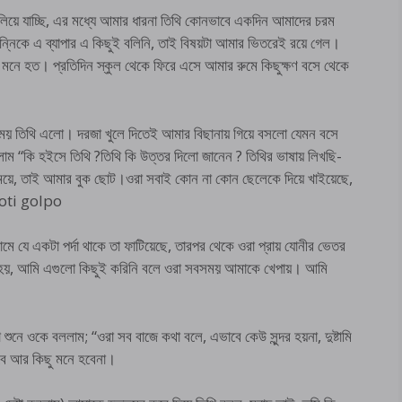
 চালিয়ে যাচ্ছি, এর মধ্যে আমার ধারনা তিথি কোনভাবে একদিন আমাদের চরম
ন্নিকে এ ব্যাপার এ কিছুই বলিনি, তাই বিষয়টা আমার ভিতরেই রয়ে গেল।
মনে হত। প্রতিদিন স্কুল থেকে ফিরে এসে আমার রুমে কিছুক্ষণ বসে থেকে
য় তিথি এলো। দরজা খুলে দিতেই আমার বিছানায় গিয়ে বসলো যেমন বসে
ম “কি হইসে তিথি ?তিথি কি উত্তর দিলো জানেন ? তিথির ভাষায় লিখছি-
চা মেয়ে, তাই আমার বুক ছোট।ওরা সবাই কোন না কোন ছেলেকে দিয়ে খাইয়েছে,
choti golpo
মে যে একটা পর্দা থাকে তা ফাটিয়েছে, তারপর থেকে ওরা প্রায় যোনীর ভেতর
ন্দর হয়, আমি এগুলো কিছুই করিনি বলে ওরা সবসময় আমাকে খেপায়। আমি
ে ওকে বললাম; “ওরা সব বাজে কথা বলে, এভাবে কেউ সুন্দর হয়না, দুষ্টামি
খবে আর কিছু মনে হবেনা।