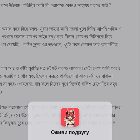
 বলে উঠলাম- “তিন্নি আমি কি তোমাকে কোনও সাহায্য করতে পারি ?
ে অবাক করে দিয়ে বলল- মুরাদ ভাইয়া আমি দরজা খুলে দিচ্ছি আপনি ওদিক এ
 প্রথমে জানালা তারপর লাইট বন্ধ করে দিলাম।তারপর তিন্নিকে নিয়ে
ার ধন পেয়েছি। কঠিন সুন্দর ওর দুধগুলো, খুবই নরম কোমল আর আকর্ষণীয়;
ু করলাম আর ও কাঁটা মুরগির মত ছটফট করতে লাগলো।সেটা দেখে আমি আরও
 হয়েছিল দেখার মত, চিৎকার করতে পারছিলোনা কারন যদি ওর বাবা-মা
া করেও পারছেনা, যার ফলে নিজের মুখে নিজেই বালিশ চেপে দিয়ে সহ্য
po
্ছে করলোনা তাই মুখ সরিয়ে নিলাম।তারপর আমার ঠাটানো বাড়াটা তিন্নির
ই তিন্নি বলে উঠল “মুরাদ ভাই, আপনার ওটা একটু দেখি। তারপর আমার
ুরে কিছুক্ষন চুষে খেল। বলল “এত বড় জিনিস”! তারপর সলজ্জ ভাবে বলল