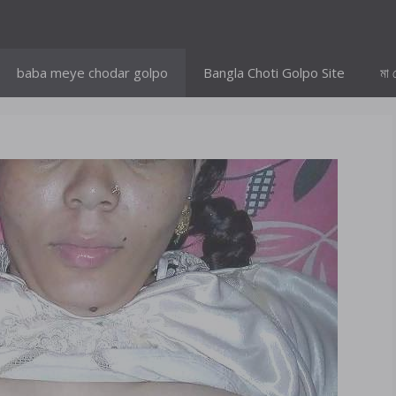
baba meye chodar golpo
Bangla Choti Golpo Site
মা 