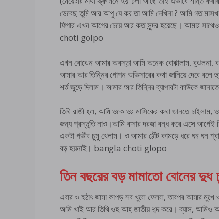
(মেয়েটার মাথা স্ক্রু মনে হয় ঢিলা আছে তাই এভাবে শান্ত করা
ভেবেছ তুমি আর আপু যে কর তা আমি দেখিনা ? আমি গত মাসখ
ফিগার এখন আগের চেয়ে আর কত সুন্দর হয়েছে। আমার সাথেও
choti golpo
এখন বোঝেন আমার অবস্তা আমি অনেক বোঝালাম, বুঝলনা, বললাম
আমার আর তিন্নির গোপন অভিসারের কথা জানিয়ে দেবে বলে হু
শর্ত জুড়ে দিলাম। আমার আর তিন্নির ব্যাপারটা কাউকে জানা
তিথি রাজী হল, আমি ওকে ওর মাসিকের কথা জানতে চাইলাম, ও
জন্য প্রস্তুতি নাও।আমি বাসার দরজা বন্ধ করে এসে আগেই ত
একটা গভীর চুমু খেলাম। ও আমার ঠোঁট কামড়ে ধরে ঘন ঘন শ্বা
বড় হয়নাই। bangla choti glopo
তিন বছরের বড় মামাতো বোনের দুধ চ
এবার ও হঠাৎ জামা কাপড় সব খুলে ফেলল, তারপর আমার মুখে 
আমি খাই আর তিথি ওহ আহ জাতীয় শব্দ করে। ব্যাস, আমিও 