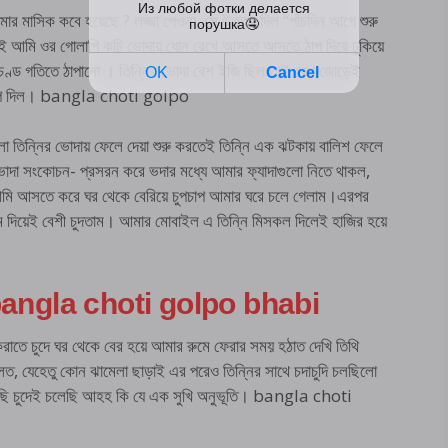
 মাসিক কবে হয়েছে ? লজ্জা পেওনা, সে উত্তর দিল “পাঁচদিন আগে শুরু
েই আমি ওর গোলাপি কচি ভোদায় ধোন রেখে আসতে আসতে ঠাপ দিয়ে ঢুকিয়ে
রচণ্ড গতিতে ঠাপানো । তিন্নির ভোদা বেশ ইজি ছিল তাই বেশ জোড়েই
 তলঠাপ দিল। bangla choti golpo
লো তিন্নির ভোদায় ফেলে দেয়া শুরু করতেই তিন্নি এক ঝটকায় বালিশ ফেলে
োদা সংকোচন- প্রসরন করে ভদার মধ্যে আমার ফ্যাদাগুলো নিতে থাকল,
মি আসতে করে ঘর থেকে বেরিয়ে চুপচাপ আমার ঘরে চলে গেলাম।এরপর
ডম দিয়েই বেশী চুদতাম। আমার মোবাইল এ তিন্নি মিসকল দিলেই হাজির হয়ে
তে bangla choti golpo bhabi
রাতে চুদে ঘর থেকে বের হয়ে আমার রুমে ফেরার সময় হঠাত দেখি তিথি
, যেহেতু কোন ঝামেলা ছাড়াই এর পরেও তিন্নির সাথে চদাচুদি চলছিলো
লেছি চুদেই চলেছি আহহ কি যে এক সুখি অনুভূতি। bangla choti