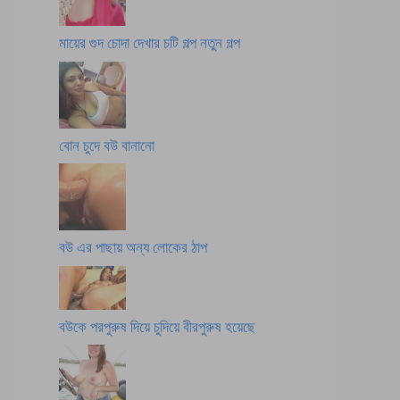
মায়ের গুদ চোদা দেখার চটি গল্প নতুন গল্প
বোন চুদে বউ বানানো
বউ এর পাছায় অন্য লোকের ঠাপ
বউকে পরপুরুষ দিয়ে চুদিয়ে বীরপুরুষ হয়েছে