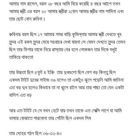
আমার নাম রাসেল, বয়স ২৮ বছর আমি বিয়ে করেছি ৪ বছর আাগে তখন
আমার স্ত্রী এর বয়স ২০ আমার স্ত্রীরা ২বোন আমার স্ত্রীর নাম সামিনা এবং
তার ছোট বোন রুবিনা।
রুবিনার বয়স ছিল ১৭ আামার শশুর বাড়ি কুমিল্লায় আমার স্ত্রী দেখতে খুব
সুন্দর এই রকম সুন্দর মেয়ে সচরাচর দেখা যায়না সে যেমন দেখতে সুন্দর তেমন
ছিল তার ফিগার তাকে নিয়ে রাস্তায় বের হলে লোকজন তার দিকে শুধুই
তাকিয়ে থাকতো
তার উচ্চতা ছিল ৫ফুট ৪ ইঞ্চি তার দুধগুলো ছিল বেশ বড় কিন্তু ছিল
একদম টাইট দুধের সাইজ ৩৬ হলেও তা একটুও ঝুলে পড়েনি আমি জানিনা
এত বড় দুধ হলেও কিভাবে তা না ঝুলে রইল আর তার পাছা তো যেন একটা
বালিশ এত বড়
আর এত টাইট যে সে যখন হেটে যায় তখন তাকে এত সেক্সি লাগে যা আমি
ভাষায় বোঝাতে পারবোনা তার পেটটা ছিল একদম সিম
তার দেহের গঠন ছিল ৩৬-৩২-৪০