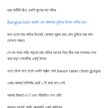
তার নাভীটা ছিল একটা কুপের মত গভির
Banglachoti বাড়াটা এক ধাক্কায় ঢুকিয়ে দিলাম শালীর গুদে
মনে হতো তার নাভির ভিতরই যেকোন পুরুষ তার ধোন ঢুকিয়ে তার মাল
ফেলতে পারবে
সে সব সময় শাড়ি পড়তো তার নাভির অনেক নিচে ঠিক তার সবসময় সেভ
করা মসৃণ সোনাটার একটু উপরে
এতে তাকে মনে হতো একটা স্যাক্স বোম basor rater choti golpo
এবার আমার বৈশিষ্টের ছোট্ট ২ টা কথা বলে নেই
আমার উচ্চতা ৬’২” এবং শরিরটাও বেশ পেটা
জন্মগত ভাবেই আমি সেক্সুয়ালি একটু ব্যতিখম