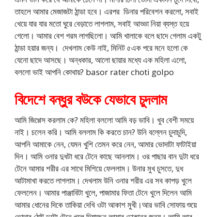
তাহলে আমার মেজাজটা ঠান্ডা হবে। এরপর ডিনার পরিবেশন করলো, সবাই
খেয়ে যার যার মতো ঘুরে বেড়াতে লাগলাম, সবাই আড্ডা নিয়া ব্যস্ত হয়ে
গেলো। আমার বেশ গরম লাগছিলো। আমি খালাকে বলে ছাদে গেলাম একটু
ঠান্ডা হয়ার জন্য। দেখলাম কেউ নাই, মিনিট ৫এক পরে মনে হলো কে
যেনো ছাদে আসছে। অন্ধকার, আলো ছায়ার মধ্যে এক মহিলা এলো,
বললো ভাই আপনি কোথায়? basor rater choti golpo
বিদেশে বন্ধুর বউকে যেভাবে চুদলাম
আমি জিগ্গেস করলাম কে? মহিলা বললো আমি বড় ভাবি। খুব বেশী সময়ে
নাই। চলেন করি। আমি বললাম কি করতে চান? উনি বল্লেন চুদাচুদি,
আপনি আমাকে নেন, যেমন খুশি তেমন করে নেন, আমার ভোদাটা ফাটাইয়া
দিন। আমি ওনার দুধটা ধরে টেনে কাছে আনলাম। ওর পাছার বান দুটা ধরে
টেনে আমার শরীর এর সাথে মিশিয়ে ফেললাম। উনার মুখ চুসতে, দুধ
আটামাখা করতে লাগলাম। দেখলাম উনি ওনার শরীর এর সব কাপড় খুলে
ফেললেন। আমার পাঞ্জাবিটা খুলে, পাজামার ফিতা টেনে খুলে দিলেন আমি
আমার ধোনের দিকে তাকিয়া দেখি ওটা আকাশ মুখী।আর ভাবি সোফায় শুয়ে
ভোদার ঠোট দুটো টেনে খুলে দিয়াছেন আমার ঢোকানর জন্য। আমি আর