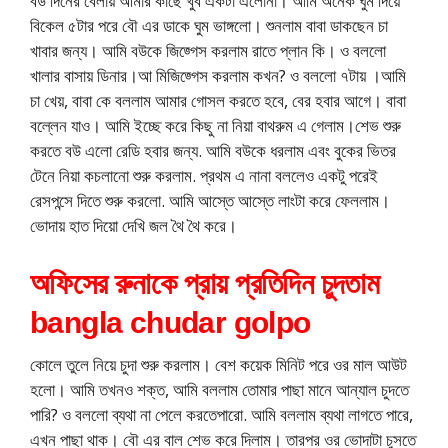
বউ দিনের বেলায় আমার কাছে খুব একটা এলোনা। আমি অনেক ঘুম দিয়ে
বিকেল ৫টার পরে বৌ এর ডাকে ঘুম ভাঙ্গলো। শুনলাম বাবা ডাকছেন চা
খাবার জন্য। আমি বউকে জিজ্গেস করলাম রাতে প্লান কি। ও বললো
খালার বাসায় ডিনার।আ মিজিজ্গেস করলাম কখন? ও বললো ৭টায় ।আমি
চা খেয়, বাবা কে বললাম আমার গোসল করতে হবে, বের হবার আগে। বাবা
বল্লেন যাও। আমি ইচ্ছে করে কিছু না নিয়া বাথরুম এ গেলাম।শেভ শুরু
করতে বউ এলো রেডি হবার জন্য. আমি বউকে ধরলাম এবং বুকের ভিতর
টেনে নিয়া কচলানো শুরু করলাম. প্রথম এ নানা বললেও একটু পরেই
রেসপন্সে দিতে শুরু করলো. আমি আস্তে আস্তে লাংটা করে ফেললাম।
ভোদায় হাত দিয়ো দেখি জল থৈ থৈ করে।
অফিসের রুনাকে প্রায় প্রতিদিন চুদতাম
bangla chudar golpo
কোলে তুলে নিয়ে চুদা শুরু করলাম। বেশ কয়েক মিনিট পরে ওর মাল আউট
হলো। আমি তখনও শক্ত, আমি বললাম তোমার পাছা মানে আন্যাল চুদতে
পারি? ও বললো ব্যথা না পেলে করতেপারো. আমি বললাম ব্যথা লাগতে পারে,
এখন পাছা থাক। বৌ এর বাল শেভ করে দিলাম। তারপর ওর ভোদাটা চুসতে