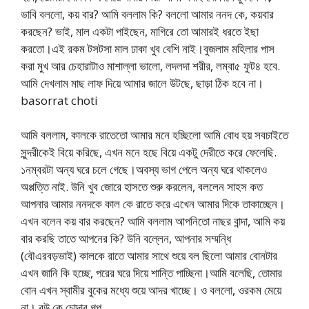
ভাবি বললো, কয় বার? আমি বললাম কি? বললো আমার ননদ কে, কয়বার
করছেন? ভাই, মাল একটা পাইছেন, মাগিরে তো আমারই ধরতে ইছা
করতো।এই রকম টসটসা মাল ঢাকা খুব বেশি নাই।বুজলাম মহিলার পাস
করা মুখ আর চেহারাটাও মাশাল্লা ভালো, লদলদা শরীর, লম্বা৫ ফুট৪ হবে.
আমি দেখলাম মাছ লাফ দিয়ে আমার জালে উটছে, ছাড়া ঠিক হবে না।
basorrat choti
আমি বললাম, কালকে রাতেতো আমার মনে হচ্ছিলো আমি বোধ হয় সবচাইতে
সুন্দরীকেই বিয়ে করিছে, এখন মনে হছে বিয়ে একটু দেরীতে করে ফেলেছি.
১নম্বরটা অন্য ঘরে চলে গেছে।অবস্য ভাগ পেলে অন্য ঘরে থাকলেও
অপ্পত্তি নাই. উনি খুব জোরে হাসতে শুরু করলেন, বললেন সাহস কত
আপনার আমার ননদকে কাল কে রাতে করে এখেন আমার দিকে তাকাচ্ছেন।
এখন বলেন কয় বার করছেন? আমি বললাম আপনিতো নাছর বান্দা, আমি কয়
বার করছি তাতে আপনের কি? উনি বল্লেন, আপনার সম্মন্ধি
(বৌএরবড়ভাই) কালকে রাতে আমার সাথে শুয়ে বল ছিলো আমার বোনটার
এখন জানি কি হচ্ছে, পরের ঘরে দিয়ে শান্তি পাচ্ছিনা।আমি বলেছি, তোমার
বোন এখন স্বামীর বুকের মধ্যে শুয়ে আদর খাচ্ছে। ও বললো, ওরকম মেয়ে
না। বউ কে চোদার গল্প