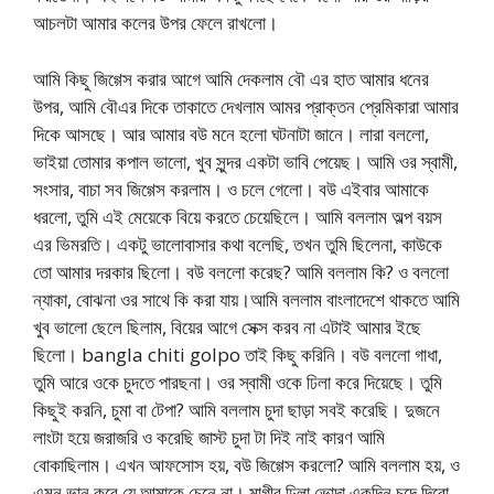
আচলটা আমার কলের উপর ফেলে রাখলো।
আমি কিছু জিগ্গেস করার আগে আমি দেকলাম বৌ এর হাত আমার ধনের
উপর, আমি বৌএর দিকে তাকাতে দেখলাম আমর প্রাক্তন প্রেমিকারা আমার
দিকে আসছে। আর আমার বউ মনে হলো ঘটনাটা জানে। লারা বললো,
ভাইয়া তোমার কপাল ভালো, খুব সুন্দর একটা ভাবি পেয়েছ। আমি ওর স্বামী,
সংসার, বাচা সব জিগ্গেস করলাম। ও চলে গেলো। বউ এইবার আমাকে
ধরলো, তুমি এই মেয়েকে বিয়ে করতে চেয়েছিলে। আমি বললাম অল্প বয়স
এর ভিমরতি। একটু ভালোবাসার কথা বলেছি, তখন তুমি ছিলেনা, কাউকে
তো আমার দরকার ছিলো। বউ বললো করেছ? আমি বললাম কি? ও বললো
ন্যাকা, বোঝনা ওর সাথে কি করা যায়।আমি বললাম বাংলাদেশে থাকতে আমি
খুব ভালো ছেলে ছিলাম, বিয়ের আগে সেক্স করব না এটাই আমার ইছে
ছিলো। bangla chiti golpo তাই কিছু করিনি। বউ বললো গাধা,
তুমি আরে ওকে চুদতে পারছনা। ওর স্বামী ওকে ঢিলা করে দিয়েছে। তুমি
কিছুই করনি, চুমা বা টেপা? আমি বললাম চুদা ছাড়া সবই করেছি। দুজনে
লাংটা হয়ে জরাজরি ও করেছি জাস্ট চুদা টা দিই নাই কারণ আমি
বোকাছিলাম। এখন আফসোস হয়, বউ জিগ্গেস করলো? আমি বললাম হয়, ও
এমন ভান করে যে আমাকে চেনে না। মাগীর ঢিলা ভোদা একদিন চুদে দিবো,