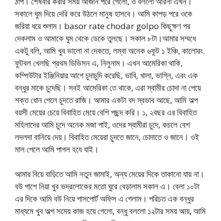
ঠাপ। শেষবার করার সময় আজান পরে গেলো, ও বললো আরনা এখন।
সকালে ঘুম দিয়ে দেরি করে উঠলে মানুষ হাসবে। আমি কাপড় পরে ওকে
জরিয়া ধরে শুলাম। basor rate chodar golpo কিছুক্ষণ পর
দেকলাম ও আমাকে ঘুম থেকে ডেকে তুলছে। সকাল ৮টা।আমার সম্মধে
একটু বলি, আমি খুব ভালো না দেকতে, লম্বা অনেক ৬ফুট ১ ইঞ্চি, কালোরং.
ফুটবল খেলছি প্রথম ডিভিসন এ, নিলুনাম। এখন আমেরিকা থাকি,
কম্পিউটার ইঞ্জিনিয়ার আগে চুদাচুদি করেছি, ভাবি, খালা, ভাগ্নি, এবং এক
বন্ধুর মাকে চুদেছি। সবই আমেরিকা তে থাকে, এরা স্বামীর চোদা না পেয়ে
শক্ত ধোন পেলে চুদতে রাজি। আমার একটা বদ স্বভাব আছে, আমি অল্প
বয়সী মেয়ের চেয়ে বিবাহিত মেয়ে বেশি পছন্দ করি। ১, ২বছর এর বিবাহিত
মহিলাদের আমি চুদে অনেক মজা পাই, ওদের স্বামীরা চুদে, কচলে বেশ
লদলদা বানিয়ে দেয়। বিবাহিত মেয়েরা চুদতে জানে, চোদাতে ও জানে। ওই
মাল পেলে আমি পাগল হযে যাই।
আমার বিয়ে বাড়িতে আমি নতুন জামাই, অন্য মেয়ের দিকে তাকানো যায় না।
বউ পাশে নিয়া খুব ভদ্রলোকের মতো ঘুরে বেড়ালাম সকাল এ। বেলা ১০টা
এর দিকে আমি বউ নিয়ে পাসপোর্ট অফিস এ গেলাম। পরিচত এক বন্ধুর
মাধ্যমে খুব অল্প সমেয় কাজ হয়ে গেলো, বন্ধু বললো ১২টার সময় আয়, আমি