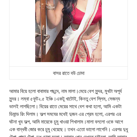
বাসর রাতে বউ চোদা
আমার বিয়ে হলো বাবামার পছন্দে, নাম মালা।মেয়ে বেশ সুন্দর, মুখটা অপূর্ব
সুন্দর। লম্বা ৫ফুট২.৫ ইঞ্চি।একটু খাটোই, কিনতু বেশ স্লিম, সেজন্য
ভালই লাগছিলো। বিয়ের রাতে মেয়ের সাথে বেশ কথা হলো, আমি একটা
ডিমান্ড রিং দিলাম। অল্প সমযের মধেই দুজন এর প্রেম হলো, এরপর এর
ঘটনা খুব অল্প, আমি মায়েকে চুমু খাওয়া শিখালাম।মালা বললো ওকে আগে
এক বান্ধবী জোর করে চুমু খেয়েছে। তখন এতো ভালো লাগেনি। এরপর দুধু
টেপা, পাছা টেপা, দুধু চোষা হলো। আমার ধোন দেখতে চাইলো, আমি আমার