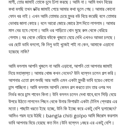
মাগী, তোর জামাই তোকে চুদে ঢিলা করছে। আমি না। আমি যখন বিয়ের
কথা বলছি তখন ডক্টর জামাই পেয়ে আমার কথা ভুলে গেছ। আমার কোনো
ফোন ধর নাই। এখন আমি তোমার চেয়ে সুন্দর বউ বিয়ে করেছি বলে তোমার
ভোধায় জালা কোরে। বলে আরো জোরে জোরে ঠাপ দিতে লাগলাম। আমার
মাল বের হযে গেলো। আমি ওর শাড়িতে ধোন মুছে রুম থেকে বেরিয়ে
গেলাম। ঘর থেকে বেরিয়ে বউকে খুজতে যেয়ে দেখি এখনও আড্ডা চলছে।
ওর ছোট ভাবি বললো, কি নিলু ভাই খুজেই পাই না কেন, আমাকে এড়ানো
হচ্চেছে নাকি?
আমি বললাম আপনি খুজলে না আমি এড়াবো, আপনি তো আপনার জামাই
নিয়ে মহাব্যস্ত। আমার খোজ কখন নেবেন? উনি বল্লেন চলেন গল্প করি।
আপনার এতো গল্প শুনছি আর আমি এমন একটা সুন্দরী ভাবি হয়েও কোনো
চান্স পাচ্ছিনা। আমি বললাম আপনি কেমন গল্প করতে চান তার ওপর সব
নির্ভর করে চান্স পাবেন কিনা। উনি বললন চলেন দেখা যাবে,বলে সিড়ি বেয়ে
উপরে উঠতে লাগলেন পিছন থেকে উনার ফিগারটা একটা টেনিস প্লেয়ার এর
মতো। পাছাটা ধরতে ইছে হচ্ছে, উনি কি ইচ্ছে করে একটু বেশি দুলাচ্ছেন?
আমিও গরম হয়ে উঠছি। bangla chiti golpo আমি জিগ্গেস করলাম
ভাবি আপনার বিয়ে হেয়ছে কত দিন।উনি বল্লেন ১বছর এর একটু বেশি।