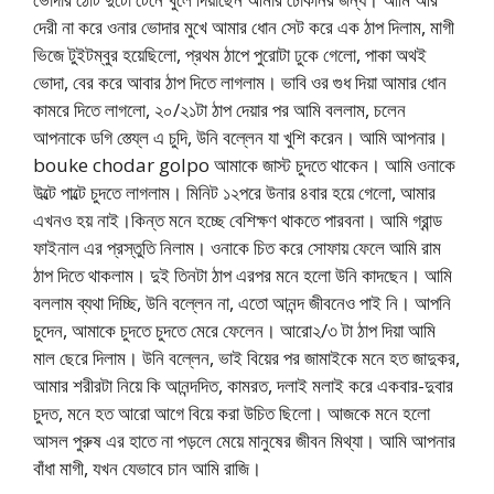
দেরী না করে ওনার ভোদার মুখে আমার ধোন সেট করে এক ঠাপ দিলাম, মাগী
ভিজে টুইটম্বুর হয়েছিলো, প্রথম ঠাপে পুরোটা ঢুকে গেলো, পাকা অথই
ভোদা, বের করে আবার ঠাপ দিতে লাগলাম। ভাবি ওর গুধ দিয়া আমার ধোন
কামরে দিতে লাগলো, ২০/২১টা ঠাপ দেয়ার পর আমি বললাম, চলেন
আপনাকে ডগি স্ত্য্লে এ চুদি, উনি বল্লেন যা খুশি করেন। আমি আপনার।
bouke chodar golpo আমাকে জাস্ট চুদতে থাকেন। আমি ওনাকে
উল্টে পাল্টে চুদতে লাগলাম। মিনিট ১২পরে উনার ৪বার হয়ে গেলো, আমার
এখনও হয় নাই।কিন্ত মনে হচ্ছে বেশিক্ষণ থাকতে পারবনা। আমি গ্রান্ড
ফাইনাল এর প্রস্তুতি নিলাম। ওনাকে চিত করে সোফায় ফেলে আমি রাম
ঠাপ দিতে থাকলাম। দুই তিনটা ঠাপ এরপর মনে হলো উনি কাদছেন। আমি
বললাম ব্যথা দিচ্ছি, উনি বল্লেন না, এতো আনন্দ জীবনেও পাই নি। আপনি
চুদেন, আমাকে চুদতে চুদতে মেরে ফেলেন। আরো২/৩ টা ঠাপ দিয়া আমি
মাল ছেরে দিলাম। উনি বল্লেন, ভাই বিয়ের পর জামাইকে মনে হত জাদুকর,
আমার শরীরটা নিয়ে কি আনন্দদিত, কামরত, দলাই মলাই করে একবার-দুবার
চুদত, মনে হত আরো আগে বিয়ে করা উচিত ছিলো। আজকে মনে হলো
আসল পুরুষ এর হাতে না পড়লে মেয়ে মানুষের জীবন মিথ্যা। আমি আপনার
বাঁধা মাগী, যখন যেভাবে চান আমি রাজি।