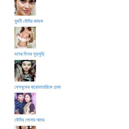
যুবতী বৌদির কামনা
গুদের ভিতর সুড়সুড়ি
ফেসবুকের বারোভাতারিকে চোদা
বৌদির সোনায় আদর