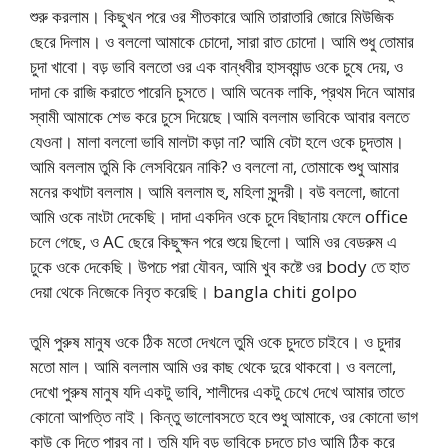
শুরু করলাম। কিছুখন পরে ওর শীতকারে আমি তারাতারি জোরে মিউজিক
ছেরে দিলাম। ও বললো আমাকে চোদো, সারা রাত চোদো। আমি শুধু তোমার
চুদা খাবো। বড় ভাবি বলতো ওর এক বান্ধবীর হাসব্যান্ড ওকে চুষে দেয়, ও
দাদা কে রাজি করাতে পারেনি চুসতে। আমি অনেক লাকি, প্রথম দিনে আমার
স্বামী আমাকে শেভ করে চুসে দিয়েছে।আমি বললাম ভাবিকে আবার বলতে
যেওনা। মালা বললো ভাবি মালটা কড়া না? আমি বেটা হলে ওকে চুদতাম।
আমি বললাম তুমি কি লেসবিয়েন নাকি? ও বললো না, তোমাকে শুধু আমার
মনের কথাটা বললাম। আমি বললাম হু, মহিলা সুন্দরী। বউ বললো, জানো
আমি ওকে নাংটা দেকেছি। দাদা একদিন ওকে চুদে বিছানায় ফেলে office
চলে গেছে, ও AC ছেরে কিছুক্ষন পরে শুয়ে ছিলো। আমি ওর বেডরুম এ
ঢুকে ওকে দেকেছি। উপচে পরা যৌবন, আমি খুব কষ্টে ওর body তে হাত
দেয়া থেকে নিজেকে নিবৃত করেছি। bangla chiti golpo
তুমি পুরুষ মানুষ ওকে ঠিক মতো দেখলে তুমি ওকে চুদতে চাইবে। ও চুদার
মতো মাল। আমি বললাম আমি ওর কাছ থেকে দুরে থাকবো। ও বললো,
দেখো পুরুষ মানুষ যদি একটু ভাবি, শালীদের একটু চেখে দেখে আমার তাতে
কোনো আপত্তি নাই। কিন্তু ভালোবসতে হবে শুধু আমাকে, ওর কোনো ভাগ
কাউ কে দিতে পারব না। তুমি যদি বড় ভাবিকে চুদতে চাও আমি ঠিক করে