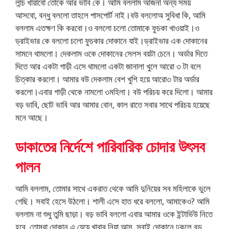
লান্চ খায়াবো তোকে আর ভাবি কে। আমি বললাম আজনা অন্য সময়
আসবো, বন্ধু বললো তাহলে পাসপোর্ট নাই।বউ বললোঅ সুবিধা কি, আমি
বললাম এতক্ষণ কি করবো।ও বললো চলো তোমাকে ফুচকা খাওয়াই।ও
ড্রাইভার কে বললো চলো ফুচকার দোকানে যাই।ড্রাইভার এক দোকানের
সামনে থামলো। দেকলাম ওকে দোকানের সেলস বয়টা চেনে। অর্ডার দিতে
দিতে আর একটা গাড়ী এসে থামলো একটা জানালা খুলে আরো ৩ টা বলে
চিত্কার করলো। আমার বউ দেকলাম বেশ খুশি হয়ে আরো৩ টার অর্ডার
করলো।এবার গাড়ী থেকে নামলো ৩মহিলা। বউ পরিচয় করে দিলো। আমার
বড় ভাবি, ছোট ভাবি আর আমার বোন, কাল রাতে সবার সাথে পরিচয় হয়েছে
মনে আছে।
ডাকাতের নির্দেশে পারিবারিক চোদার উৎসব
পালন
আমি বললাম, তোমার সাথে একরাত থেকে আমি দুনিয়ের সব মহিলাকে ভুলে
গেছি। সবাই হেসে উঠলো। শালী এসে হাত ধরে বললো, আমাকেও? আমি
বললাম না শুধু তুমি ছাড়া। বড় ভাবি বললো এবার আমার ওকে ইন্টার্ভিউ নিতে
হবে, তোমরা দোকান এ যেয়ে খাবার নিয়া আস. সবাই দোকানে ঢুকলে বড়