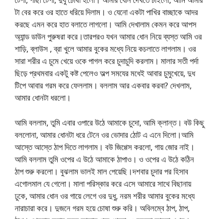
টা বের করে ওর হাতে ধরিয়ে দিলাম। ও যেনো একটা পাখির বাচ্ছাকে আদর
করছে এমন করে হাত বলাতে লাগলো। আমি দেখালাম কেমন করে আপস
অ্যান্ড ডাউন পুরুষরা করে।তারপরও যখন আমার ধোন নিয়ে ব্যস্ত আমি ওর
শাড়ি, ব্লাউস , ব্রা খুলে আমার বুকের মধ্যে নিয়ে কচলাতে লাগলাম। ওর
সারা শরীর এ চুমে খেয়ে ওকে পাগল করে চুদাচুদি করলাম। মালার সতী পর্দা
ছিড়ে প্রথমবার একটু কষ্ট পেলেও অল্প সমযের মধেই আবার চুমুখেয়ে, দুধ
টিপে আবার গরম করে ফেললাম। বললাম আর একবার করবা? দেখলাম,
আমার ধোনটা ধরলো।
আমি বললাম, তুমি এবার ওপারে উঠে আমাকে চুদো, আমি ক্লান্ত। বউ কিছু
বললোনা, আমার ধোনটা ধরে টেনে ওর ভোদার ঠোট এ এনে দিলো।আমি
আস্তে আস্তে ঠাপ দিতে লাগলাম। বউ জিগ্গেস করলো, গায় জোর নাই।
আমি বললাম তুমি ওপের এ উঠে আমাকে ঠাপাও। ও ওপের এ উঠে কঠিন
ঠাপ শুরু করলো। বুঝলাম ভালই মাল পেয়েছি।দশবার চুদার পর হিসাব
এগোলমাল যে গেলো। মালা পরিস্কার করে এসে আমারে সাথে বিছানায়
ঢুকে, আমার ধোন ওর গায়ে লেগে ওর দুধু, নরম শরীর আমার বুকের মধ্যে
নারাচারা করে। দুজনে গরম হয়ে চোষা শুরু করি। অবিলম্বে ঠাপ, ঠাপ,