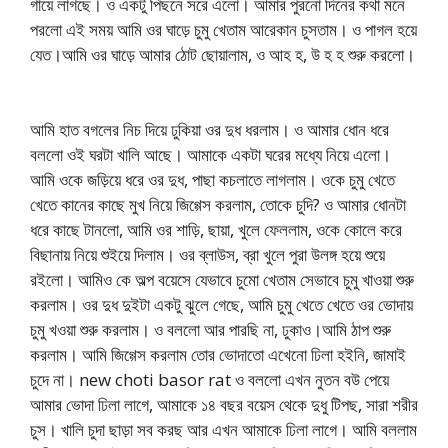
গায়ে লাগছে। ও একটু পিছনে সরে এলো। আমার পুরনো দিনের কথা মনে
পরলো এই সময় আমি ওর ঘাড়ে চুমু খেতাম আরেকান চুসতাম। ও পাগল হয়ে
যেত।আমি ওর ঘাড়ে আমার ঠোট ছোয়ালাম, ও আহ হ, উ হ হ শুরু করলো।
আমি হাত বগলের নিচ দিয়ে ঢুকিয়া ওর দুধ ধরলাম। ও আমার ধোন ধরে
বললো ওই ঘরটা খালি আছে। আমাকে একটা ঘরের মধ্যে নিয়ে এলো।
আমি ওকে জড়িয়ে ধরে ওর দুধ, পাছা কচলাতে লাগলাম। ওকে চুমু খেতে
খেতে কানের কাছে মুখ নিয়ে জিগ্গেস করলাম, তোকে চুদি? ও আমার ধোনটা
ধরে কাছে টানলো, আমি ওর শাড়ি, ছায়া, খুলে ফেললাম, ওকে কোলে করে
বিছানায় নিয়ে শুইয়ে দিলাম। ওর ব্লাউস, ব্রা খুলে পুরা উলঙ্গ হয়ে শুয়ে
রইলো। আমিও কে অল্প বয়েসে যেভাবে চুমো খেতাম সেভাবে চুমু খাওয়া শুরু
করলাম। ওর দুধ দুইটা একটু ঝুলে গেছে, আমি চুমু খেতে খেতে ওর ভোদায়
চুমু খওয়া শুরু করলাম। ও বললো আর পারছি না, ঢুকাও।আমি ঠাপ শুরু
করলাম। আমি জিগ্গেস করলাম তোর ভোদাতো এখেনো ঢিলা হইনি, জামাই
চুদে না। new choti basor rat ও বললো এখন নুতন বউ পেয়ে
আমার ভোদা ঢিলা লাগে, আমাকে ১৪ বছর বয়েস থেকে দুধু টিপছ, সারা শরীর
চুস। খালি চুদা ছাড়া সব করছ আর এখন আমাকে ঢিলা লাগে। আমি বললাম