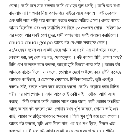
দেবো। আমি মনে মনে বললাম আমি বোধ হয় ভুল শুনছি। আমি আর কথা
বাড়ালাম না।শাওয়ার নিয়া কাপড় পরে বাইরে এসে বসলাম। বউ দেকলাম
এক দামী লাল শাড়ি পরে ঝলমল করতে করতে বেরিয়ে এলো।খালার বাসায়
আমার রিলেটিভ এবং ওর ফ্যামিলি সব মিলে ৫০/৬০জন লোক। মহিলা ৪০
এর মতো, আর সবই বেশ সুন্দর, দামী কাপড় পরে সবই ঝলমল করছিলো।
chuda chudi golpo আমার বউ দেখলাম সবাইকে চেনে।
২১/২২বছর বয়েস এর একটা মেয়ে আমার আর বৌ এর মাঝ খানে বসলো,
লেহাঙ্গা পরা, দুধু বেশ বড় বড়, দেখতেসুন্দর । বউ বললো মিলি, কেমন আছ?
মিলি বেশ আল্লাদ করে বললো, ভাইয়া তুমি চিনতে পারো নাই। আমার বউ
আমাকে বাচায়ে দিলো, ও বললো, তোমাকে দেখে ও ইচ্ছে করে দুষ্টমি করেছে,
আমাকে বলছিলো, ও তোমাকে খ্যেপাবে. মিলিবললোতাই, তুমি একটুও
বদলাও নাই, বললে শক্ত করে জড়ায়ে ধরলো।আমিও জড়ায়ে ধরায় মিলির
শরীর এর মাপ পেলাম। এখন আরে সেই বেবী নাই। যৌবন আসি আসি
করছে। মিলি বললো আমি তোমার সাথে আজ যাবো, ভাবি তোমার অপ্পত্তি
আছে আমার বউ বললো কেন, তোমার যখন খুশি আসবে, তোমার ভাই এর
বাড়ি, আমার আপ্পত্তি থাকলেও শুনবেনা। মিলি খুব খুশি হয়ে চলে গেলো।
আমার বউ বললো, তুমি ওকে চিনো নাই, ওর দুধ দেখ ছিলে, চিনলে এটা
করতেনা। এই বলে বউ আমার একটু কাছে ঘেষে এলো আর ওর শাড়ির