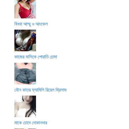
বিধবা আম্মু ও আংকেল
কাজের মাসিকে পোয়াতি চোদা
যৌন কাতর ফ্যামিলি রিয়েল থ্রিসাম
মাকে চোদে দোকানদার