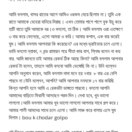
আমি বললাম, বাসর রাতের আগে আমিও ওরকম মেয়ে ছিলাম না। তুমি এক
রাতে আমাকে বেহেয়া বানিয়ে দিয়াছ। এখন তোমার পাশে পাশে বুক উচু করে
হাটি যাতে তুমি আমাকে ধর।ও বললো, তা ঠিক। আমি বললাম ওরা এতক্ষণে
৩ বার করে ফেলেছে, এসো আমরা ও করি। আমার কপাল, এক বার করেই
ঘুম। আমি বললাম আপনারা কি করেছেন? এর মধ্যে ড্রাইভার চলে এলো।
ভাবি বললো ন্যাকা, ৭ খন্ড রামায়ন পরে সীতা কার বাপ, প্লিজ বলেন না কয়
বার. আমি জানতে চাই আমার রেকর্ড ঠিক আছে কিনা? আমি বললাম আপনার
রেকর্ড টা বলেন, তাহলে আমি বলবো আমি ভেঙ্গেছি কি না। উনি বল্লেন
আপনি অনুমান করেন, আমি বললাম দাদা মনে হয় ৭বার ৮ বার এর বেশি
পারবে না।উনি বল্লেন, আপনি? আমি আপনার ননদকে ১৭ বার করিছি
কিন্ত আপনি হলে আমি এ রেকর্ডটা ভাঙ্গতে পারবো। বললো আপনি
আমাদের বাড়িতে ফিরানী আসছেন পরশু দিন। দেখা হবে, খুব ভালো
লাগলো।আমি বললাম আমার খুব ভালো লাগলো আপনার সাথে গল্প করে।
আমার শালী আমদের সাথে চলে এলো। আমি লাঞ্চ করে বাসায় এসে ঘুম
দিলাম। bou k chodar golpo