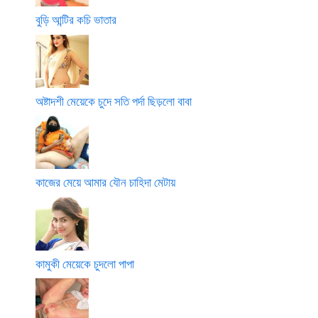
বুড়ি আন্টির কচি ভাতার
অষ্টাদশী মেয়েকে চুদে সতি পর্দা ছিড়লো বাবা
কাজের মেয়ে আমার যৌন চাহিদা মেটায়
কামুকী মেয়েকে চুদলো পাপা