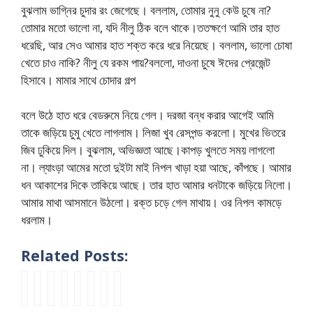
বুঝলাম ভাগ্নির চুদার রং জেগেছে। বললাম, তোমার নুনু কেউ চুষে না?
তোমার মতো ভালো না, যদি নীলু ঠিক বলে থাকে।ততক্ষণে আমি তার হাত
ধরেছি, আর সেও আমার হাত শক্ত করে ধরে নিয়েছে। বললাম, ভালো চোষা
খেতে চাও নাকি? নীলু যে রকম পায়?বললো, দাওনা চুষে ঈদের প্রেজেন্ট
হিসাবে। মামার সাথে চোদার গল্প
বলে উঠে হাত ধরে বেডরুমে নিয়ে গেল। দরজা বন্ধ করার আগেই আমি
তাকে জড়িয়ে চুমু খেতে লাগলাম। লিজা খুব রেসপন্ড করলো। মুখের ভিতরে
জিব ঢুকিয়ে দিল। বুঝলাম, অভিজ্ঞতা আছে।কাপড় খুলতে সময় লাগলো
না। ল্যাংড়া আমের মতো দুইটা মাই নিপল খাড়া হয়া আছে, কাঁপছে। আমার
ধন আকাশের দিকে তাকিয়ে আছে। তার হাত আমার ধনটাকে জড়িয়ে নিলো।
আমার মাথা আসমানে উঠলো। রক্ত চড়ে গেল মাথায়। ওর নিপল কামড়ে
ধরলাম।
Related Posts:
আ
মা
m
b
সু
ডা
বা
m
প
মা
a
a
স্মি
কা
বা
a