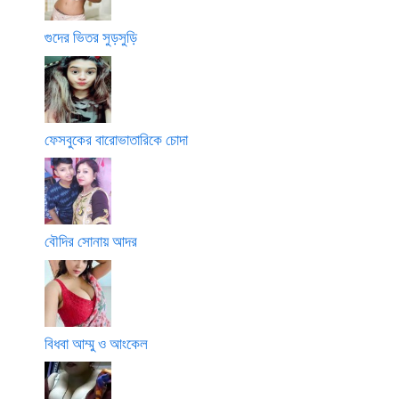
গুদের ভিতর সুড়সুড়ি
ফেসবুকের বারোভাতারিকে চোদা
বৌদির সোনায় আদর
বিধবা আম্মু ও আংকেল