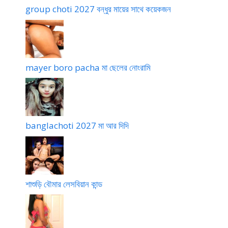
group choti 2027 বন্ধুর মায়ের সাথে কয়েকজন
mayer boro pacha মা ছেলের নোংরামি
banglachoti 2027 মা আর দিদি
শাশুড়ি বৌমার লেসবিয়ান কান্ড