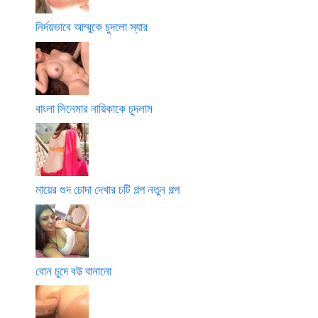
নির্দয়ভাবে আম্মুকে চুদলো স্যার
বাংলা সিনেমার নায়িকাকে চুদলাম
মায়ের গুদ চোদা দেখার চটি গল্প নতুন গল্প
বোন চুদে বউ বানানো