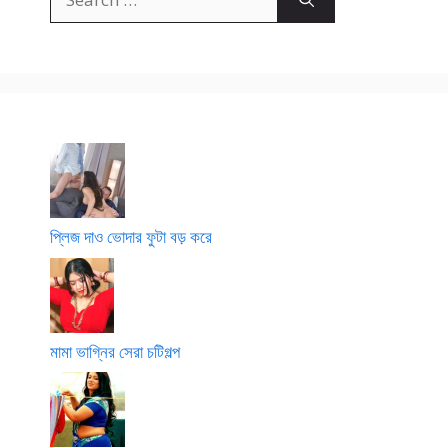
for:
p
o
o
t
i
g
o
l
p
o
প্লিজ দাও ভোদার ফুটা বড় করে
মামা ভাগ্নির সেরা চটিগল্প