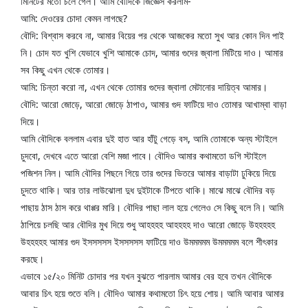
মিনিটের মতো চলে গেল। আমি বৌদিকে জিজ্ঞেস করলাম-
আমি: দেওরের চোদা কেমন লাগছে?
বৌদি: বিশ্বাস করবে না, আমার বিয়ের পর থেকে আজকের মতো সুখ আর কোন দিন পাই 
নি। চোদ যত খুশি যেভাবে খুশি আমাকে চোদ, আমার গুদের জ্বালা মিটিয়ে দাও। আমার 
সব কিছু এখন থেকে তোমার।
আমি: চিন্তা করো না, এখন থেকে তোমার গুদের জ্বালা মেটানোর দায়িত্ব আমার।
বৌদি: আরো জোড়ে, আরো জোড়ে ঠাপাও, আমার গুদ ফাটিয়ে দাও তোমার আখাম্বা বাড়া 
দিয়ে।
আমি বৌদিকে বললাম এবার দুই হাত আর হাঁটু গেড়ে বস, আমি তোমাকে অন্য স্টাইলে 
চুদবো, দেখবে এতে আরো বেশি মজা পাবে। বৌদিও আমার কথামতো ডগি স্টাইলে 
পজিশন নিল। আমি বৌদির পিছনে গিয়ে তার গুদের ভিতরে আমার বাড়াটা ঢুকিয়ে দিয়ে 
চুদতে থাকি। আর তার লাউঝোলা দুধ দুইটাকে টিপতে থাকি। মাঝে মাঝে বৌদির বড় 
পাছায় ঠাস ঠাস করে থাপ্পর মারি। বৌদির পাছা লাল হয়ে গেলেও সে কিছু বলে নি। আমি 
ঠাপিয়ে চলছি আর বৌদির মুখ দিয়ে শুধু আহহহহ আহহহহ দাও আরো জোড়ে উহহহহহ 
উহহহহহ আমার গুদ ইসসসসস ইসসসসস ফাটিয়ে দাও উমমমমম উমমমমম বলে শীৎকার 
করছে।
এভাবে ১৫/২০ মিনিট চোদার পর যখন বুঝতে পারলাম আমার বের হবে তখন বৌদিকে 
আবার চিৎ হয়ে শুতে বলি। বৌদিও আমার কথামতো চিৎ হয়ে শোয়। আমি আবার আমার 