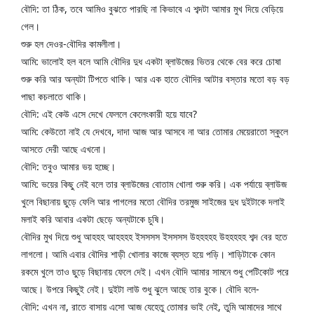
বৌদি: তা ঠিক, তবে আমিও বুঝতে পারছি না কিভাবে এ শব্দটা আমার মুখ দিয়ে বেড়িয়ে 
গেল।
শুরু হল দেওর-বৌদির কামলীলা।
আমি: ভালোই হল বলে আমি বৌদির দুধ একটা ব্লাউজের ভিতর থেকে বের করে চোষা 
শুরু করি আর অন্যটা টিপতে থাকি। আর এক হাতে বৌদির আটার বস্তার মতো বড় বড় 
পাছা কচলাতে থাকি।
বৌদি: এই কেউ এসে দেখে ফেললে কেলেংকারী হয়ে যাবে?
আমি: কেউতো নাই যে দেখবে, দাদা আজ আর আসবে না আর তোমার মেয়েরাতো স্কুলে 
আসতে দেরী আছে এখনো।
বৌদি: তবুও আমার ভয় হচ্ছে।
আমি: ভয়ের কিছু নেই বলে তার ব্লাউজের বোতাম খোলা শুরু করি। এক পর্যায়ে ব্লাউজ 
খুলে বিছানায় ছুড়ে ফেলি আর পাগলের মতো বৌদির তরমুজ সাইজের দুধ দুইটাকে দলাই 
মলাই করি আবার একটা ছেড়ে অন্যটাকে চুষি।
বৌদির মুখ দিয়ে শুধু আহহহ আহহহহ ইসসসস ইসসসস উহহহহহ উহহহহহ শব্দ বের হতে 
লাগলো। আমি এবার বৌদির শাড়ী খোলার কাজে ব্যস্ত হয়ে পড়ি। শাড়িটাকে কোন 
রকমে খুলে তাও ছুড়ে বিছানায় ফেলে দেই। এখন বৌদি আমার সামনে শুধু পেটিকোট পরে 
আছে। উপরে কিছুই নেই। দুইটা লাউ শুধু ঝুলে আছে তার বুকে। বৌদি বলে-
বৌদি: এখন না, রাতে বাসায় এসো আজ যেহেতু তোমার ভাই নেই, তুমি আমাদের সাথে 