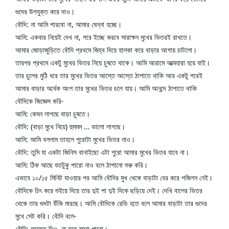
গুদের উপযুক্ত করে দাও।
বৌদি: না আমি পারবো না, আমার ঘেন্না হচ্ছে।
আমি: একবার নিয়েই দেখ না, পরে ইচ্ছে করবে সারাক্ষন মুখের ভিতরই রাখতে।
আমার জোড়াজুড়িতে বৌদি প্রথমে জিহ্ব দিয়ে হালকা করে বাড়ার আগায় চাটলো। 
তারপর প্রথমে একটু মুখের ভিতর নিয়ে চুষতে থাকে। আমি আরামে আত্মহারা হয়ে যাই। 
তার চুলের মুঠি ধরে তার মুখের ভিতর আস্তে আস্তে ঠাপাতে থাকি আর একটু পরেই 
আমার বাড়ার অর্ধেক অংশ তার মুখের ভিতর চলে যায়। আমি আনন্দে ঠাপাতে থাকি 
বৌদিকে জিজ্ঞেস করি-
আমি: কেমন লাগছে বাড়া চুষতে।
বৌদি: (বাড়া মুখে নিয়ে) হুমমম … ভালো লাগছে।
আমি: আমি বললাম তাহলে পুরোটা মুখের ভিতর নাও।
বৌদি: তুমি যা একটা জিনিস বানাইছো এটা পুরো আমার মুখের ভিতর যাবে না।
আমি: ঠিক আছে যতটুকু পারো নাও বলে ঠাপানো শুরু করি।
এভাবে ১০/১৫ মিনিট যাওয়ার পর আমি বৌদির মুখ থেকে বাড়াটা বের করে পজিশন নেই। 
বৌদিকে চিৎ করে শুইয়ে দিয়ে তার দুই পা দুই দিকে ছড়িয়ে দেই। দেখি বালের ভিতর 
থেকে তার গুদটা উঁকি মারছে। আমি বৌদিকে রেডি হতে বলে আমার বাড়াটা তার গুদের 
মুখে সেট করি। বৌদি বলে-
বৌদি: আস্তে দিও, না হলে ব্যথা পাবো।