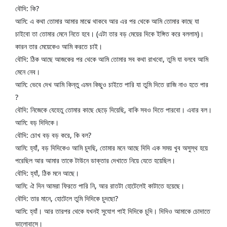
বৌদি: কি?
আমি: এ কথা তোমার আমার মাঝে থাকবে আর এর পর থেকে আমি তোমার কাছে যা 
চাইবো তা তোমার মেনে নিতে হবে। (এটা তার বড় মেয়ের দিকে ইঙ্গিত করে বললাম)। 
কারন তার মেয়েকেও আমি করতে চাই।
বৌদি: ঠিক আছে আজকের পর থেকে আমি তোমার সব কথা রাখবো, তুমি যা বলবে আমি 
মেনে নেব।
আমি: ভেবে দেখ আমি কিন্তু এমন কিছুও চাইতে পারি যা তুমি দিতে রাজি নাও হতে পার 
?
বৌদি: নিজেকে যেহেতু তোমার কাছে ছেড়ে দিয়েছি, বাকি সবও দিতে পারবো। এবার বল।
আমি: বড় দিদিকে।
বৌদি: চোখ বড় বড় করে, কি বল?
আমি: হ্যাঁ, বড় দিদিকেও আমি চুদছি, তোমার মনে আছে দিদি এক সময় খুব অসুস্থ হয়ে 
পরেছিল আর আমার তাকে টাউনে ডাক্তার দেখাতে নিয়ে যেতে হয়েছিল।
বৌদি: হ্যাঁ, ঠিক মনে আছে।
আমি: ঐ দিন আমরা ফিরতে পারি নি, আর রাতটা হোটেলেই কাটাতে হয়েছে।
বৌদি: তার মানে, হোটেলে তুমি দিদিকে চুদছো?
আমি: হ্যাঁ। আর তারপর থেকে যখনই সুযোগ পাই দিদিকে চুদি। দিদিও আমাকে চোদাতে 
ভালোবাসে।