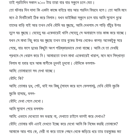
তাই প্রতিদিন সকাল ৯:০০ টায় তারা যার যার স্কুলে চলে যেত।
তো ঘটনার দিন দাদা কি একটা কাজে বাইরে যায় আর পরদিন ফিরবে বলে। তো আমি মনে 
মনে ঐ দিনটিকেই ঠিক করে নিলাম। যখন ভাইজিরা স্কুলে চলে যায় আমি সুযোগ বুঝে 
তাদের বাড়ি যাই আর তখন দেখি বৌদি ঘর মুছছে, আমি দেখলাম সে শাড়ি হাঁটুর উপর 
তুলে ঘর মুছছে। যেহেতু ঘর একেবারেই খালি সেহেতু সে অনায়াসে তার কাজ করে যাচ্ছে। 
যখন সে মাথা নিচু করে ঘর মুছছে তখন তার বুকের উপর থেকেও কাপড় অনেকটুকু সরে 
গেছে, যার ফলে দুধের কিছুটা অংশ পরিষ্কারভাবে দেখা যাচ্ছে। আমি যে তা দেখছি 
প্রথমে সে খেয়াল করে নি। আমারতো তখন মাথা একেবারেই খারাপ, মনে মনে সিদ্ধান্ত 
নিলাম যা হবার হবে আজ মাগীকে চুদবই চুদবো। বৌদিকে বললাম-
আমি: তোমারতো সব দেখা যাচ্ছে।
বৌদি: কি?
আমি: তোমার দুধ, পেট, থাই সব কিছু (সাহস করে বলে ফেললাম), দেখি বৌদি মুচকি 
মুচকি হাসছে, বলল-
বৌদি: দেখা গেলে দেখো।
আমি সুযোগ পেয়ে বললাম-
আমি: এভাবে দেখেতো মন ভরছে না, দেখাতে চাইলে ভালই করে দেখাও?
বৌদি: তোমার যদি এতই দেখতে ইচ্ছে করে দেখো আমি কি নিষেধ করছি তোমাকে?
আমাকে আর পায় কে, দেরী না করে তাকে পেছন থেকে জড়িয়ে ধরে তার তরমুজের মত 