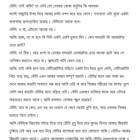
বৌদি: তাই নাকি? তা দেখি তো তোমার খোকা বাবুটার কি অবস্থা-
বলেই প্যান্টের উপর দিয়ে আমার ধনটা খপপ করে ধরে ফেলে। তখনতো ওটা পুরো একটা 
কলাগাছে রূপান্তরিত হয়েছে। বৌদিতো অবাক বলে-
বৌদি: ও মা, এটাতো অনেক বড়।
আমি: হুমম, তা না হলে কি দিদি এমনি এমনি চুদতে দিল। কেন দাদারটা কি আমারটার 
চেয়ে ছোট?
বৌদি: তা ঠিক। আর বলো না তোমার দাদারটা তোমারটার চেয়ে অনেক ছোট আর সে 
বেশিক্ষন করতেও পারে না। অল্পতেই পানি ফেলে দেয়।
আমি: তাই নাকি বলে তার পেটিকোটটার দড়িতে একটা টান দিয়ে খুলে ফেলি, পেটিকোটটা 
নিচে পড়ে যায়, বৌদি এখন আমার সামনে সম্পূর্ণ ন্যাংটা। বৌদির বালে ভরা পাকা গুদ 
দেখে আমার বাড়াটা লাফাতে শুরু করে আমি দেরি না করে নিজের শরীরের সব কাপড় খুলে 
ফেলি আর বাড়াটা বৌদির হাতে ধরিয়ে দেই। বৌদি একমনে তাকিয়ে থাকে আর ওটাকে 
নাড়াচাড়া করতে থাকে। আমি বললাম- তোমার পছন্দ হয়েছে?
বৌদি: হবে না কেন, এত বড় ধন দেখলে যে কোন মেয়েই খুশি হবে, আর একবার নিজের 
গুদেতে নিতে চাইবে।
আমি বৌদিকে বিছানায় শুইয়ে দিয়ে তার ঠোঁটে চুমু দিয়ে তার মুখের ভিতর আমার জিহ্বটা 
ঢুকিয়ে দেই আর এক হাত দিয়ে বৌদির বালেভরা গুদে হাত বোলাতে থাকি। বৌদিও আমার 
জিহ্বটা চুষতে থাকে। এভাবে অনেকক্ষন চোষাচুষির পর আমি বৌদির দুধগুলোকে চোষা ও 