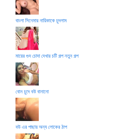
বাংলা সিনেমার নায়িকাকে চুদলাম
মায়ের গুদ চোদা দেখার চটি গল্প নতুন গল্প
বোন চুদে বউ বানানো
বউ এর পাছায় অন্য লোকের ঠাপ