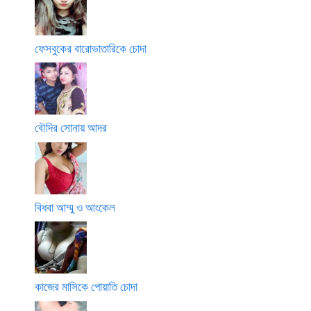
ফেসবুকের বারোভাতারিকে চোদা
বৌদির সোনায় আদর
বিধবা আম্মু ও আংকেল
কাজের মাসিকে পোয়াতি চোদা