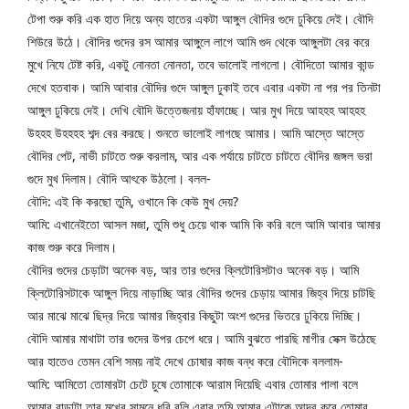
টেপা শুরু করি এক হাত দিয়ে অন্য হাতের একটা আঙ্গুল বৌদির গুদে ঢুকিয়ে দেই। বৌদি 
শিউরে উঠে। বৌদির গুদের রস আমার আঙ্গুলে লাগে আমি গুদ থেকে আঙ্গুলটা বের করে 
মুখে নিযে টেষ্ট করি, একটু নোনতা নোনতা, তবে ভালোই লাগলো। বৌদিতো আমার কান্ড 
দেখে হতবাক। আমি আবার বৌদির গুদে আঙ্গুল ঢুকাই তবে এবার একটা না পর পর তিনটা 
আঙ্গুল ঢুকিয়ে দেই। দেখি বৌদি উত্তেজনায় হাঁফাচ্ছে। আর মুখ দিয়ে আহহহ আহহহ 
উহহহ উহহহহ শব্দ বের করছে। শুনতে ভালোই লাগছে আমার। আমি আস্তে আস্তে 
বৌদির পেট, নাভী চাটতে শুরু করলাম, আর এক পর্যায়ে চাটতে চাটতে বৌদির জঙ্গল ভরা 
গুদে মুখ দিলাম। বৌদি আৎকে উঠলো। বলল-
বৌদি: এই কি করছো তুমি, ওখানে কি কেউ মুখ দেয়?
আমি: এখানেইতো আসল মজা, তুমি শুধু চেয়ে থাক আমি কি করি বলে আমি আবার আমার 
কাজ শুরু করে দিলাম।
বৌদির গুদের চেড়াটা অনেক বড়, আর তার গুদের ক্লিটোরিসটাও অনেক বড়। আমি 
ক্লিটোরিসটাকে আঙ্গুল দিয়ে নাড়াচ্ছি আর বৌদির গুদের চেড়ায় আমার জিহ্ব দিয়ে চাটছি 
আর মাঝে মাঝে ছিদ্র দিয়ে আমার জিহ্বার কিছুটা অংশ গুদের ভিতরে ঢুকিয়ে দিচ্ছি। 
বৌদি আমার মাথাটা তার গুদের উপর চেপে ধরে। আমি বুঝতে পারছি মাগীর সেক্স উঠেছে 
আর হাতেও তেমন বেশি সময় নাই দেখে চোষার কাজ বন্ধ করে বৌদিকে বললাম-
আমি: আমিতো তোমারটা চেটে চুষে তোমাকে আরাম দিয়েছি এবার তোমার পালা বলে 
আমার বাড়াটা তার মুখের সামনে ধরি বলি এবার তুমি আমার এটাকে আদর করে তোমার 