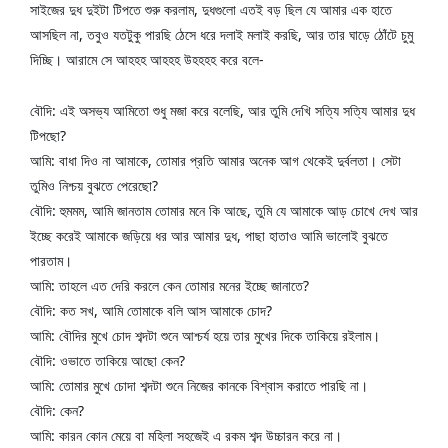
সাইজের দুধ দুইটা টিপতে শুরু করলাম, দুধগুলো এতই বড় ছিল যে আমার এক হাতে 
আসছিল না, তবুও 
যতটুকু পারছি ঠেসে ধরে দলাই মলাই করছি, আর তার ঘাড়ে ঠোঁটে চুমু 
দিচ্ছি। আরামে সে আহহহ আহহহ উহহহহ করে বলে-
বৌদি: এই অসভ্য আমিতো শুধু মজা করে বলেছি, আর তুমি দেখি সত্যি সত্যি আমার দুধ 
টিপছো?
আমি: বাধা দিও না আমাকে, তোমার প্রতি আমার অনেক আগ থেকেই দুর্বলতা। সেটা 
তুমিও নিশ্চয় বুঝতে পেরেছো?
বৌদি: হুমমম, আমি জানতাম তোমার মনে কি আছে, তুমি যে আমাকে আড় চোখে দেখ আর 
ইচ্ছে করেই আমাকে জড়িয়ে ধর আর আমার দুধ, পাছা হাতাও আমি ভালোই বুঝতে 
পারতাম।
আমি: তাহলে এত দেরি করলে কেন তোমার মনের ইচ্ছে জানাতে?
বৌদি: কত সখ, আমি তোমাকে বলি আস আমাকে চোদ?
আমি: বৌদির মুখে চোদ শব্দটা শুনে আশ্চর্য হয়ে তার মুখের দিকে তাকিয়ে রইলাম।
বৌদি: ওভাতে তাকিয়ে আছো কেন?
আমি: তোমার মুখে চোদা শব্দটা শুনে নিজের কানকে বিশ্বাস করাতে পারছি না।
বৌদি: কেন?
আমি: কারন কোন মেয়ে বা মহিলা সহজেই এ রকম শব্দ উচ্চারন করে না।