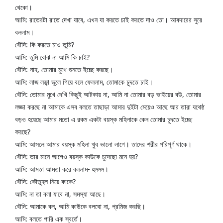
থেকো।
আমি: রাতেরটা রাতে দেখা যাবে, এখন যা করতে চাই করতে দাও তো। আবদারের সুরে 
বললাম।
বৌদি: কি করতে চাও তুমি?
আমি: তুমি বোঝ না আমি কি চাই?
বৌদি: নাহ, তোমার মুখে শুনতে ইচ্ছে করছে।
আমি: লাজ লজ্ঝা ভুলে গিয়ে বলে ফেললাম, তোমাকে চুদতে চাই।
বৌদি: তোমার মুখে দেখি কিছুই আটকায় না, আমি না তোমার বড় ভাইয়ের বউ, তোমার 
লজ্জা করছে না আমাকে এসব বলতে তাছাড়া আমার দুইটা মেয়েও আছে আর তারা যথেষ্ঠ 
বড়ও হয়েছে আমার মতো এ রকম একটা বয়স্ক মহিলাকে কেন তোমার চুদতে ইচ্ছে 
করছে?
আমি: আসলে আমার বয়স্ক মহিলা খুব ভালো লাগে। তাদের শরীর পরিপূর্ণ থাকে।
বৌদি: তার মানে আগেও বয়স্ক কাউকে চুদেছো মনে হয়?
আমি: আমতা আমতা করে বললাম- হুমমম।
বৌদি: কৌতুহল নিয়ে কাকে?
আমি: না তা বলা যাবে না, সমস্যা আছে।
বৌদি: আমাকে বল, আমি কাউকে বলবো না, প্রমিজ করছি।
আমি: বলতে পারি এক স্বর্তে।