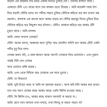
বাড়াটা এক ধাক্কায় তার গুদের একদম ভিতরে ঢুকিয়ে দেই। তারপর ঠাপাতে থাকি। 
এরমধ্যে বৌদি ২/৩ বারের মতো তার কামরস ছেড়ে দিয়েছে। আমি কয়েকটা লম্বা ঠাপ 
দিয়ে বাড়াটা বৌদির গুদের যত গভীরে সম্ভব ঢুকিয়ে বৌদিকে জড়িয়ে ধরে মাল ঢালতে শুরু 
করলাম। কমপক্ষে এক কাপের মতো আমার বাড়ার রস বৌদির জড়ায়ুর ভিতর ঢুকিয়ে দিয়ে 
বৌদিকে জড়িয়ে ধরে কিছুক্ষন শুয়ে রইলাম। বৌদিও আমাকে জড়িয়ে ধরে আমার ঠোঁট 
চুষতে থাকে। আমি বললাম-
আমি: কেমন লাগলো তোমার?
বৌদি: অনেক ভালো, আজকের মতো তৃপ্তি আর কোনদিন পাইনি বলে আমার ঠোঁটে একটা 
গভীর চুমু দিয়ে বলল-
তোমার জবাব নাই, এ রকম জানলে আরো আগেই তোমাকে দিয়ে চোদাতাম। এখন বুঝতে 
পারছি দিদি কেন তোমার
সাথে চোদাতে রাজি হয়েছে।
আমি: এখন থেকে দিদিকে আর তোমাকে এক সাথে চুদবো।
বৌদি: তা কিভাবে?
আমি: তুমি চিন্তা করো না আমি সব ব্যবস্থা করবো। আশা করি দিদি আমার কথা রাখবে 
তবে তার আগে তোমার কাছে আমার আরো একটা জিনিস চাওয়ার আছে।
বৌদি: কি জিনিস চাও, আমার কাছে থাকলে অবশ্যই না করবো না।
আমি: রাতে যখন আসবো তখন বলবো, তখন কিন্তু না করতে পারবে না?