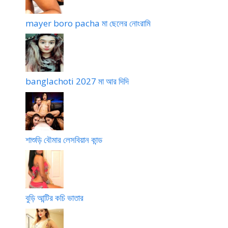
e
টি
x
গ
mayer boro pacha মা ছেলের নোংরামি
y
ল্প
c
h
o
t
banglachoti 2027 মা আর দিদি
y
#
বাং
লা
চ
শাশুড়ি বৌমার লেসবিয়ান কান্ড
টি
বুড়ি আন্টির কচি ভাতার