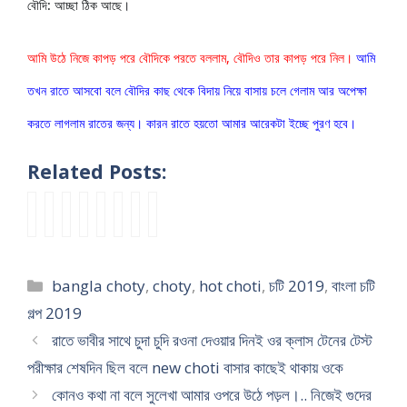
বৌদি: আচ্ছা ঠিক আছে।
আমি উঠে নিজে কাপড় পরে বৌদিকে পরতে বললাম, বৌদিও তার কাপড় পরে নিল।
 আমি 
তখন রাতে আসবো বলে বৌদির কাছ থেকে বিদায় নিয়ে বাসায় চলে গেলাম আর অপেক্ষা 
করতে লাগলাম রাতের জন্য। কারন রাতে হয়তো আমার আরেকটা ইচ্ছে পুরণ হবে।
Related Posts:
ই
মা
ম
ভা
b
ম
বে
ভা
চ্ছা
গী
নি
বী
a
নি
শ
বি
ছি
টা
ভা
কে
n
ভা
কি
র
লো
মে
বি
সু
g
বি
ছু
সা
Categories
bangla choty
,
choty
,
hot choti
,
চটি 2019
,
বাংলা চটি
তো
ডি
কে
যো
l
কে
ক্ষ
থে
কে
কে
চু
গ
a
চু
ন
জী
গল্প 2019
এ
ল
দ
পে
n
দ
চ
ব
রাতে ভাবীর সাথে চুদা চুদি রওনা দেওয়ার দিনই ওর ক্লাস টেনের টেস্ট
ক
এ
লা
য়ে
e
লা
লা
নে
পরীক্ষার শেষদিন ছিল বলে new choti বাসার কাছেই থাকায় ওকে
টা
র
ম
গু
w
ম
র
র
ক
স্টু
(
দ
c
(
প
প্র
কোনও কথা না বলে সুলেখা আমার ওপরে উঠে পড়ল।.. নিজেই গুদের