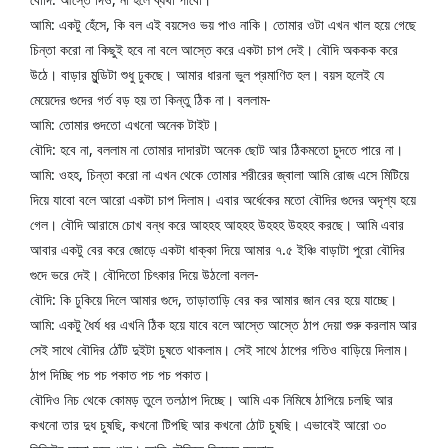
আমি: একটু হেঁসে, কি বল এই বয়সেও ভয় পাও নাকি। তোমার ওটা এখন খাল হয়ে গেছে 
চিন্তা করো না কিছুই হবে না বলে আস্তে করে একটা চাপ দেই। বৌদি অককক করে 
উঠে। বাড়ার মুন্ডিটা শুধু ঢুকছে। আমার ধারনা ভুল প্রমাণিত হল। বয়স হলেই যে 
মেয়েদের গুদের গর্ত বড় হয় তা কিন্তু ঠিক না। বললাম-
আমি: তোমার গুদতো এখনো অনেক টাইট।
বৌদি: হবে না, বললাম না তোমার দাদারটা অনেক ছোট আর ঠিকমতো চুদতে পারে না।
আমি: ওহহ, চিন্তা করো না এখন থেকে তোমার শরীরের জ্বালা আমি রোজ এসে মিটিয়ে 
দিয়ে যাবো বলে আরো একটা চাপ দিলাম। এবার অর্ধেকের মতো বৌদির গুদের অদৃশ্য হয়ে 
গেল। বৌদি আরামে চোখ বন্ধ করে আহহহ আহহহ উহহহ উহহহ করছে। আমি এবার 
আবার একটু বের করে জোড়ে একটা ধাক্কা দিয়ে আমার ৭.৫ ইঞ্চি বাড়াটা পুরো বৌদির 
গুদে ভরে দেই। বৌদিতো চিৎকার দিয়ে উঠলো বলল-
বৌদি: কি ঢুকিয়ে দিলে আমার গুদে, তাড়াতাড়ি বের কর আমার জান বের হয়ে যাচ্ছে।
আমি: একটু ধৈর্য ধর এখনি ঠিক হয়ে যাবে বলে আস্তে আস্তে ঠাপ দেয়া শুরু করলাম আর 
সেই সাথে বৌদির ঠোঁট দুইটা চুষতে থাকলাম। সেই সাথে ঠাপের গতিও বাড়িয়ে দিলাম। 
ঠাপ দিচ্ছি পচ পচ পকাত পচ পচ পকাত।
বৌদিও নিচ থেকে কোমড় তুলে তলঠাপ দিচ্ছে। আমি এক নিমিষে ঠাপিয়ে চলছি আর 
কখনো তার দুধ চুষছি, কখনো টিপছি আর কখনো ঠোট চুষছি। এভাবেই আরো ৩০ 