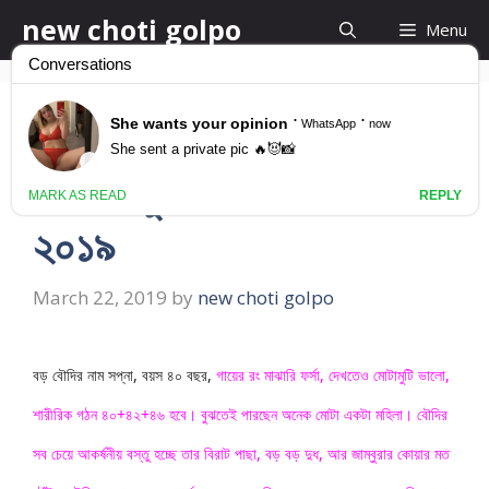
Skip
new choti golpo
Menu
to
content
বৌদি যেভাবেই হোক এই
মাগীকে চুদতে হবে। বাংলা চটি
২০১৯
March 22, 2019
by
new choti golpo
বড় বৌদির নাম সপ্না, বয়স ৪০ বছর,
 গায়ের রং মাঝারি ফর্সা, দেখতেও মোটামুটি ভালো, 
শারীরিক গঠন ৪০+৪২+৪৬ হবে। বুঝতেই পারছেন অনেক মোটা একটা মহিলা। বৌদির 
সব চেয়ে আকর্ষনীয় বস্তু হচ্ছে তার বিরাট পাছা, বড় বড় দুধ, আর জাম্বুরার কোয়ার মত 