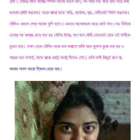
ঠোঁট। বৌদির সাথে আমার সম্পর্ক অনেক ভালো ছিল, সব সময় তার গায়ে হাত দিয়ে কথা 
বলতাম দুষ্টমি করতাম। তাকে মাঝে মাঝে শাড়ি, ব্লাউজ, ব্রা, পেটিকোট গিফট করতাম। 
বৌদিও এগুলো পেয়ে অনেক খুশি হতো। এভাবে অনেকগুলো বছর কেটে যায়। বড় দিদিকে 
চোদার পর আমার চোখ পরে বড় বৌদির উপর, মনে মনে বৌদি যেভাবেই হোক এই মাগীকে 
চুদতে হবে। তখন থেকে বৌদির সাথে ভাব জমাতে থাকি আর সুযোগ বুঝে তার দুধ ও 
পাছায় হাত লাগাই, মাঝে মাঝে একটু আধটু টিপেও দেই। দেখি মাগী কিছুই বলে না,
আমার সাহস আরো দ্বিগুন বেড়ে যায়।