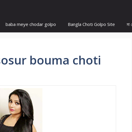
baba meye chodar golpo
Bangla Choti Golpo Site
মা 
বাড়া sosur bouma choti