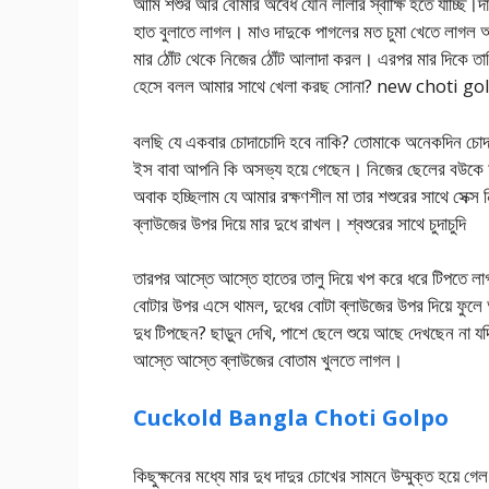
আমি শশুর আর বৌমার অবৈধ যৌন লীলার স্বাক্ষি হতে যাচ্ছি।দাদ
হাত বুলাতে লাগল। মাও দাদুকে পাগলের মত চুমা খেতে লাগল আর 
মার ঠোঁট থেকে নিজের ঠোঁট আলাদা করল। এরপর মার দিকে তাকি
হেসে বলল আমার সাথে খেলা করছ সোনা? new choti g
বলছি যে একবার চোদাচোদি হবে নাকি? তোমাকে অনেকদিন চোদা হয
ইস বাবা আপনি কি অসভ্য হয়ে গেছেন। নিজের ছেলের বউকে 
অবাক হচ্ছিলাম যে আমার রক্ষণশীল মা তার শশুরের সাথে সেক্স
ব্লাউজের উপর দিয়ে মার দুধে রাখল। শ্বশুরের সাথে চুদাচুদি
তারপর আস্তে আস্তে হাতের তালু দিয়ে খপ করে ধরে টিপতে লাগল,
বোটার উপর এসে থামল, দুধের বোটা ব্লাউজের উপর দিয়ে ফু
দুধ টিপছেন? ছাড়ুন দেখি, পাশে ছেলে শুয়ে আছে দেখছেন না
আস্তে আস্তে ব্লাউজের বোতাম খুলতে লাগল।
Cuckold Bangla Choti Golpo
কিছুক্ষনের মধ্যে মার দুধ দাদুর চোখের সামনে উম্মুক্ত হয়ে