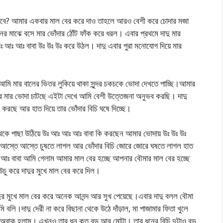
 দেবে? আমার একবার মাল বের করে দাও তাহলে আরও বেশী করে চোদার মজা
রানের মাঝে বসে মার ভোঁদার ঠোঁট ফাঁক করে ধরল। এবার প্রথমে দাদু মার
উঃ আঃ আঃ বাবা উঃ উঃ উঃ করে উঠল। দাদু এবার পুরা মনোযোগ দিয়ে মার
ই আমি মার বালের ভিতর লুকিয়ে থাকা সুন্দর চকচকে ভোদা দেখতে পাচ্ছি।আমার
র মার ভোদা চাটছে এইটা দেখে আমি বেশী উত্তেজনা অনুভব করছি। দাদু
 করছে আর হাত দিয়ে তার ভোঁদার বিচি ঘষে দিচ্ছে।
া থেকে পাছা উঠিয়ে উঃ আঃ আঃ আঃ বাবা কি করছেন আমার ভোদায় উঃ উঃ উঃ
য়ে আস্তে আস্তে চুষতে লাগল আর ভোঁদার বিচি জোরে জোরে ঘষতে লাগল হাত
ঃ আঃ বাবা আমি গেলাম আমার মাল বের হচ্ছে আপনার বৌমার মাল বের হচ্ছে
চু করে দাদুর মুখে মাল বের করে দিল।
দাদুর মুখে মাল বের করে অনেক আনন্দ আর সুখ পেয়েছে।এবার দাদু বলল বৌমা
।দাদু দেরী না করে বিছানা থেকে উঠে দাঁড়াল, মা পাজামার ফিতা খুলে
খে অবাক হলাম। এখনও তার ধন কত বড় আর মোটা। তার ধনের বিচি দুটাও বড়