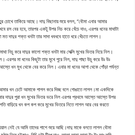
তুর চোখে তাকিয়ে আছে। দাদু বিছানায় শুয়ে বলল, “বৌমা এবার আমার
খবে রস বের হবে, তারপর একটু উপর নিচ করে খেঁচে দাও, এরপর ধনের মাথাটা
া মত দাদুর শক্ত ধনটা তার সাদা ধবধবে হাতে ধরে খেঁচতে লাগল।
াথা নিচু করে দাদুর কালো শক্ত ধনটা মার সেক্সি মুখের ভিতর নিয়ে নিল।
লাগল। এরপর মা ধনের কিছুটা তার মুখে পুরে নিল, দাদু পাছা উচু করে উঃ উঃ
তে ধন মুখ থেকে বের করে নিল। এবার মা ধনের আগা থেকে গোঁড়া পর্যন্ত
ুমি আমার ধন চেটে আমাকে পাগল করে দিচ্ছ বলে গোঙাতে লাগল।মা একদিকে
এবার দাদুর পুরা ধন মুখের ভিতর ভরে নিল এরপর প্রথমে আস্তে আস্তে উপর
তি বাড়িয়ে ধন কপ কপ করে মুখের ভিতরে নিতে লাগল আর বের করতে
খেয়াল নেই যে আমি তাদের পাশে শুয়ে আছি।দাদু মাকে বলতে লাগল বৌমা
ঠায় নিয়ে চটকাও, বিচি দুটা টিপে দাও, আআ আহা আহা উঃ উঃ আঃ তুমি