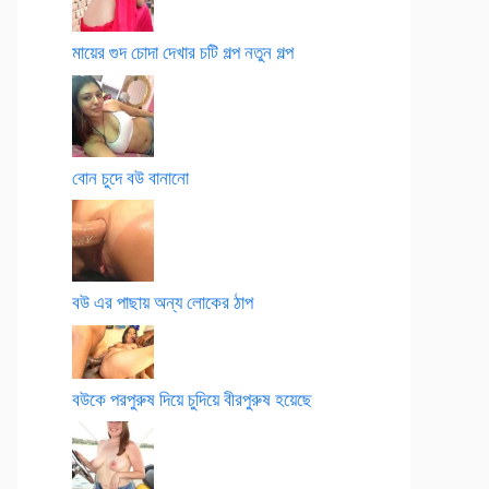
মায়ের গুদ চোদা দেখার চটি গল্প নতুন গল্প
বোন চুদে বউ বানানো
বউ এর পাছায় অন্য লোকের ঠাপ
বউকে পরপুরুষ দিয়ে চুদিয়ে বীরপুরুষ হয়েছে