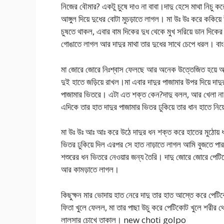
নিজের বৌমার? একটু চুষে দাও না বাবা।দাদু হেসে মাথা নিচু করে 
আঙ্গুল দিয়ে দুধের বোটা মুচড়াতে লাগল। মা উঃ উঃ করে ককিয়ে
চুষতে থাকল, এবার বাম দিকের দুধ থেকে মুখ সরিয়ে ডান দিকে
গোঙাতে লাগল আর দাদুর মাথা তার দুধের সাথে চেপে ধরল। বাংল
মা জোরে জোরে নিঃশ্বাস ফেলছে আর অনেক উত্তেজিত হয়ে আছে।
দুই হাতে জড়িয়ে রাখল।মা এবার দাদুর পাজামার উপর দিয়ে দাদ
পাজামার ভিতরে। এটা এত শক্ত কেন?দাদু বলল, আর খেলা না
এদিকে তার হাত দাদুর পাজামার ভিতর ঢুকিয়ে তার ধান হাতে নিয
মা উঃ উঃ আঃ আঃ করে উঠে দাদুর ধন শক্ত করে হাতের মুঠোয়
ভিতর ঢুকিয়ে দিল এরপর সে হাত নাড়াতে লাগল আমি বুজতে পারছি
শশুরের ধন ভিতরে নেওয়ার জন্য তৈরি। দাদু জোরে জোরে পেটিক
আর কামড়াতে লাগল।
কিছুক্ষন মার ভোদায় হাত নেরে দাদু তার হাত আস্তে করে প
ফিতা খুলে ফেলল, মা তার পাছা উচু করে পেটিকোট খুলে শরীর থেকে
লালসার চোখে তাকাল। new choti golpo