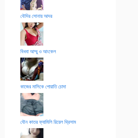
বৌদির সোনায় আদর
বিধবা আম্মু ও আংকেল
কাজের মাসিকে পোয়াতি চোদা
যৌন কাতর ফ্যামিলি রিয়েল থ্রিসাম