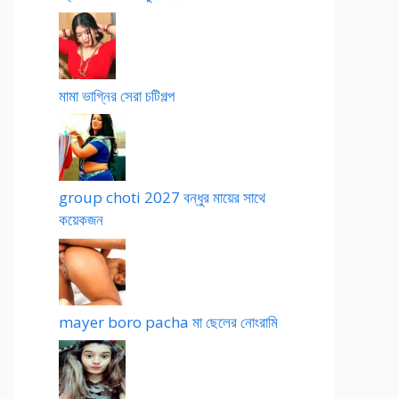
মামা ভাগ্নির সেরা চটিগল্প
group choti 2027 বন্ধুর মায়ের সাথে
কয়েকজন
mayer boro pacha মা ছেলের নোংরামি