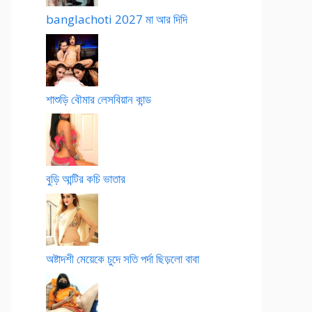
banglachoti 2027 মা আর দিদি
শাশুড়ি বৌমার লেসবিয়ান কান্ড
বুড়ি আন্টির কচি ভাতার
অষ্টাদশী মেয়েকে চুদে সতি পর্দা ছিড়লো বাবা