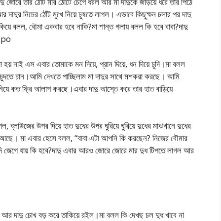
ু জোরে তার ঠোঁট মার ঠোঁটে চেপে ধরল আর মা দাদুকে জড়িয়ে ধরে তার পিঠে
দাদুর নিচের ঠোঁট মুখে নিয়ে চুষতে লাগল। এভাবে কিছুক্ষন চলার পর দাদু
য়ে বলল, বৌমা একবার হবে নাকি?মা শান্ত গলায় বলল কি হবে বাবা?দাদু
olpo
় নাই এস এবার তোমাকে মন দিয়ে, প্রান দিয়ে, ধন দিয়ে চুদি।মা বলল
চুদতে চান।আমি দেখতে পাচ্ছিলাম মা দাদুর সাথে মশকরা করছে। আমি
 নিয়ে কত ফ্রি আলাপ করছে।এবার দাদু আস্তে করে তার হাত বাড়িয়ে
 ব্লাউজের উপর দিয়ে হাত দুধের উপর ঘুরিয়ে ঘুরিয়ে দুধের মাঝখানে দুধের
লে আছে। মা এবার হেসে বলল, “বাবা এটা আপনি কি করছেন? নিজের বৌমার
 যদি জেগে যায় কি হবে?দাদু এবার আরও জোরে জোরে মার দুধ টিপতে লাগল আর
 গেল আর দাদু চোখ বড় করে তাকিয়ে রইল।মা বলল কি দেখছ চল দুধ খাবে না