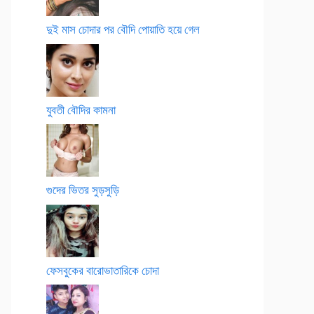
দুই মাস চোদার পর বৌদি পোয়াতি হয়ে গেল
যুবতী বৌদির কামনা
গুদের ভিতর সুড়সুড়ি
ফেসবুকের বারোভাতারিকে চোদা