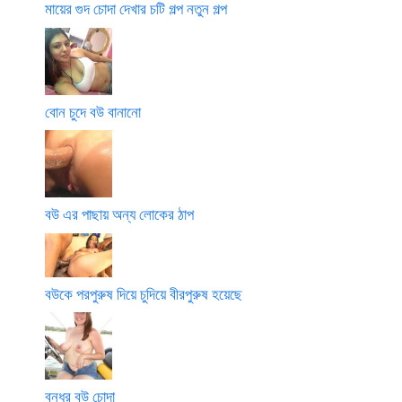
মায়ের গুদ চোদা দেখার চটি গল্প নতুন গল্প
বোন চুদে বউ বানানো
বউ এর পাছায় অন্য লোকের ঠাপ
বউকে পরপুরুষ দিয়ে চুদিয়ে বীরপুরুষ হয়েছে
বন্ধুর বউ চোদা