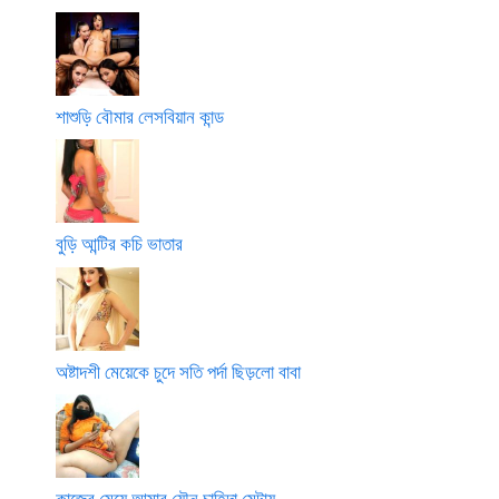
শাশুড়ি বৌমার লেসবিয়ান কান্ড
বুড়ি আন্টির কচি ভাতার
অষ্টাদশী মেয়েকে চুদে সতি পর্দা ছিড়লো বাবা
কাজের মেয়ে আমার যৌন চাহিদা মেটায়