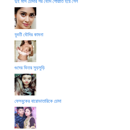
দুই মাস চোদার পর বৌদি পোয়াতি হয়ে গেল
যুবতী বৌদির কামনা
গুদের ভিতর সুড়সুড়ি
ফেসবুকের বারোভাতারিকে চোদা