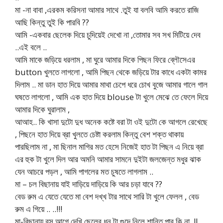
মা -না বাবা ,এরকম করিসনা আমার সাথে .তুই যা বলবি আমি করতে রাজি
আছি কিন্তু তুই কি পারবি ??
আমি -একবার ছেলেক দিয়ে চুদিয়েই দেখো না ,তোমার সব সখ মিটিয়ে দেব
..এই বলে ..
আমি মাকে জড়িয়ে ধরলাম , মা ঘুরে আমার দিকে পিছন ফিরে ব্লৌসেএর
button খুলতে লাগলো , আমি পিছন থেকে জড়িয়ে টার কাধে একটা কামর
দিলাম .. মা ডান হাত দিয়ে আমার মাথা চেপে ধরে চোখ বুজে আমার গালে গাল
ঘষতে লাগলো , আমি এক হাত দিয়ে blouse টা খুলে মেঝে তে ফেলে দিয়ে
আমার দিকে ঘুরালাম ,
আআহ.. কি খাসা দুটো দুধ অনেক কষ্টে বরা টা ওই দুটো কে আগলে রেখেছে
, পিছনে হাত দিয়ে ব্রা খুলতে চেষ্টা করলাম কিন্তু বেশ শক্ত থাকায়
পারছিলাম না , মা ছিনাল মাগির মত হেসে নিজেই হাত টা পিছন এ নিয়ে ব্রা
এর হুক টা খুলে দিল আর অমনি আমার সামনে দুইটা জলজেন্ত মধুর ঝাক
যেন আচরে পড়ল , আমি পাগলের মত চুষতে লাগলাম ..
মা – চল বিছানায় যাই দাড়িয়ে দাড়িয়ে কি আর চড়া যাবে ??
বেড রুম এ যেতে যেতে মা বেশ দখ্খ টার সাথে সারি টা খুলে ফেলল , বেড
রুম এ গিয়ে .. ..!!!
মা-বিছানায় বস,আগে দেখি ছেলের ধন টা গুদে নিলে শান্তি পাব কি না..!!