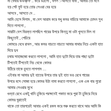
মা বেথায় ঊউফ্ফ্ফ .. করে উঠলো , বলল :-আসতে বাবা , আমার তো মনে
হয় পেট ফুট হয়ে তোর লেওরা বের হয়ে
আসবে , আসতে দে ..
আমি হেসে দিলাম , মা বেশ আরাম করে শুধু কমর নাচিয়ে আমাকে চোদন সুখ
দিতে লাগলো ,
সায়াটা বেশ বিরক্ত লাগছিল গায়ের উপরে কিন্তু মা ওটা খুলতে দিল না
কিছুতেই , পেচিয়ে
কোমরে বেধে রাখল , আর কমর নাচতে নাচতে আমার মাথার নিচে একটা হাত
দিয়ে দুধ
চষায় সাহাজজো করতে লাগলো , আমি হাত দুটো দিয়ে তার পাছা দুটো
টিপতেই টিপতেই নিচ থেকে কোমর
উঠিয়ে তাকে চুদতে লাগলাম …
এইবার মা আমার দুই হাতের উপরে তার দুই হাত ভর রেখে পায়ের
উপরে বসে সোজা হয়ে কোমর উঠা নামা করতে লাগলো , এক এক বার পুরো
আমার লেওরার মুখে
গুদ্তা রেখে একটু খানি ঢুকিয়ে পরক্ষনেই পকাত করে পুরা টা ঢুকিয়ে নিয়ে
কোমর ঘুরাতেই
থাকে তো তারপরেই আবার একই রকম করে শুরু করতে থাখে আর আমি কি