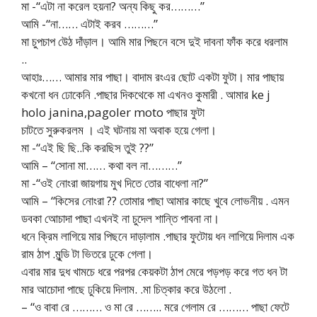
মা -“এটা না করেল হয়না? অন্য কিছু কর………”
আমি -“না…… এটাই করব ………”
মা চুপচাপ উেঠ দাঁড়াল। আমি মার পিছনে বসে দুই দাবনা ফাঁক করে ধরলাম
..
আহাঃ…… আমার মার পাছা। বাদাম রংএর ছোট একটা ফুটা। মার পাছায়
কখনো ধন ঢোকেনি .পাছার দিকথেকে মা এখনও কুমারী . আমার ke j
holo janina,pagoler moto পাছার ফুটা
চাটতে সুরুকরলম । এই ঘটনায় মা অবাক হয়ে গেলা।
মা -“এই ছি ছি..কি করছিস তুই ??”
আমি – “সোনা মা…… কথা বল না………”
মা -“ওই নোংরা জায়গায় মুখ দিতে তোর বাধেলা না?”
আমি – “কিসের নোংরা ?? তোমার পাছা আমার কাছে খুবে লোভনীয় . এমন
ডবকা আেচাদা পাছা এখনই না চুদেল শান্তি পাবনা না।
ধনে ক্রিম লাগিয়ে মার পিছনে দাড়ালাম .পাছার ফুটোয় ধন লাগিয়ে দিলাম এক
রাম ঠাপ .মুন্ডি টা ভিতরে ঢুকে গেলা।
এবার মার দুধ খামচে ধরে পরপর কেয়কটা ঠাপ মেরে পড়পড় করে গত ধন টা
মার আচোদা পাছে ঢুকিয়ে দিলাম. .মা চিত্কার করে উঠলো .
– “ও বাবা রে ……… ও মা রে …….. মরে গেলাম রে ……… পাছা ফেটে