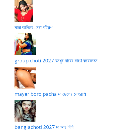
p
o
মামা ভাগ্নির সেরা চটিগল্প
group choti 2027 বন্ধুর মায়ের সাথে কয়েকজন
mayer boro pacha মা ছেলের নোংরামি
banglachoti 2027 মা আর দিদি