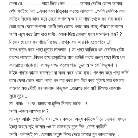
গেলা রে ………… পাছা চিরে গেল ……… আমার পেটের ছেলে আমার
পোঁদ ফাটিয়ে দিল ..এসব বলে চিত্কার করতে লাগলো” ..আমি সেদিকে কান
নাদিয়ে নিজের কাজ করে যেতে লাগলাম আর মা পাছা থেকে ধন বার করার
চেষ্টা করে যেতে লাগলো .আমি তত জোরে ধনটা মার পাছে গাঁথতে লাগলাম .
আমি -চুপ করে ঠাপ খাও মাগী ..লোক দিয়ে চোদাস যখন মনেছিল na? ?
নিজের ছেলের ধন পাছে নিয়েছ ,এর্থ্কে বড় আর কি হতে পারে ..!!
ফচাৎ ফচাৎ করে পাছা চুদতে লাগলাম । মা পাছা ঝাকিয়ে ধন বের্করার চেষ্টা
করতে লাগলো .বিফল হয়ে তাড়াতািড় মাল আউট করার জন্য পাছা দিয়ে ধন
কামরাতে লাগেলা। কামড় সজ্ছ করেও পাছা চুদলাম আরো কিছুক্ষণ ।
টাইট পাছার কামড় কতক্ষণে বা সজ্ছ করে থাকা যায়। গলগল করে পাছা ভর্তি
করে ফেদা ঢেলে পাছা থেকে ধন বার করে মক চিত করে সুইয়ে মার কমলার
কওয়ার মত ঠোঁটে ধন ঘসলাম কিছুক্ষণ ..তারপর মার মাই টিপতে লাগলাম
সুয়ে সুয়ে ..
মা -বাবাঃ . .!!কে চোদায় না চুদ্লি নিজের মাকে ..!!
আমি -কমন লাগলো মা ?
মা -খুব আরাম পেয়েছি বাবা ..আর কখনো অন্য কাউকে দিয়ে চদাবনা .যখনে
ইচ্ছা করবে তুই আমার গুদ টা ভালকরে চুদে দিস .চোদা কাহিনী
আমি -অবস্যই মা ..তোমায় আনন্দ দিতে পেরে আমার খুব ভাললাগছে ..