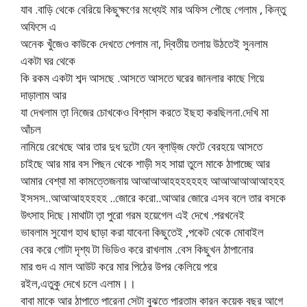
যাব .বাড়ি থেকে বেরিয়ে কিছুক্ষণের মধ্যেই মার অফিস পৌছে গেলাম , কিন্তু
অফিসে এ
অনেক খুঁজেও কাউকে দেখতে পেলাম না, দ্বিতীয় তলায় উঠতেই সুনলাম
একটা ঘর থেকে
কি রকম একটা শব্দ আসছে .আসতে আসতে ঘরের জানলার কাছে গিয়ে
দাড়ালাম আর
যা দেখলাম ত়া নিজের চোখকেও বিশ্বাস করতে ইছহা করছিলনা.দেখি মা
আঁচল
নামিয়ে রেখেছে আর তার দুধ দুটো যেন ব্লাউ্জ ফেটে বেরহয়ে আসতে
চাইছে আর মার বস পিছন থেকে শাড়ী সহ সায়া তুলে মাকে ঠাপাচ্ছে আর
আমার বেশ্যা মা কামত্তেজনায় আআআআহহহহহহহ আআআআআআহহহ
ইসসস..আআআহহহহহ ..জোরে করো..আআর জোরে এসব বলে তার বসকে
উৎসাহ দিছে।মাথাটা ত়া পুরো গরম হয়েগেল এই দেখে .পরখনেই
ভাবলাম সুযোগ হাথ ছাড়া করা যাবেনা কিছুতেই ,পকেট থেকে মোবাইল
বের করে গোটা দৃশ্য টা ভিডিও করে রাখলাম .বেস কিছুখন ঠাপানোর
মার গুদ এ মাল আউট করে মার পিঠের উপর কেলিয়ে পরে
রইল,এতুকু দেখে চলে এলাম।।
বাবা মাকে আর ঠাপাতে পারেনা সেটা বুঝতে পারতাম কারন কয়েক বছর আগে