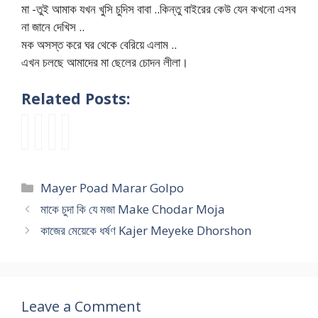
মা -তুই আমাক যখন খুসি চুদিস বাবা ..কিন্তু বাইরের কেউ যেন কখনো এসব
না জানে দেখিস ..
মক অসস্ত করে ঘর থেকে বেরিয়ে এলাম ..
এখন চলছে আমাদের মা ছেলের চোদন লীলা।
Related Posts:
a
মা
d
p
m
য়ে
h
u
m
র
o
t
u
গু
r
k
Categories
Mayer Poad Marar Golpo
k
দ
s
i
c
চো
h
m
মাকে চুদা কি যে মজা Make Chodar Moja
h
দা
o
a
কাজের মেয়েকে ধর্ষণ Kajer Meyeke Dhorshon
o
চ
n
r
d
টি
c
a
a
–
h
মা
r
গু
o
কে
g
দে
t
ঘ
Leave a Comment
o
র
i
পা