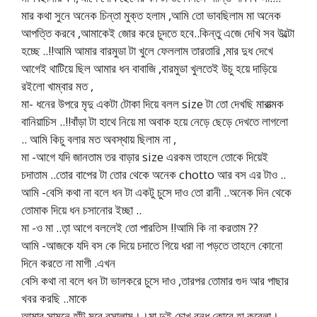
মার কথা সুনে অনেক চিন্তা মুক্ত হলাম ,আমি তো ভাবছিলাম মা অনেক
আপত্তি করবে ,আমাকেই জোর করে চুদতে হবে..কিন্তু এজে দেখি সব উল্টো
হচ্ছে ..!!আমি আমার বারমুডা টা খুলে ফেললাম তারতারি ,মার দুধ দেখে
আগেই থাটিয়ে ছিল আমার ধন বাবাজি ,বারমুডা খুলতেই উচু হয়ে দাড়িয়ে
রইলো খাম্বার মত ,
মা- ধনের উপরে মৃদু একটা টোকা দিয়ে বলল size টা তো দেখছি মারাত্মক
বানিয়াচিস ..!!বাঁড়া টা হাথে নিয়ে মা অবাক হয়ে নেড়ে ছেড়ে দেখতে লাগলো
.. আমি কিচু বলার মত অবস্থায় ছিলাম না ,
মা -আগে যদি জানতাম তর বাড়ার size এরকম তাহলে তোকে দিয়েই
চদাতাম ..তোর বাপের টা তোর থেকে অনেক chotto আর বস এর টাও ..
আমি -বেসি কথা না বলে ধন টা একটু চুসে দাও তো রানী ..অনেক দিন থেকে
তোমাক দিয়ে ধন চসানোর ইচ্ছা ..
মা -ও মা ..ত়া আগে বললেই তো পারতিস !!আমি কি না করতাম ??
আমি -আজকে যদি বস কে দিয়ে চদাতে গিয়ে ধরা না পড়তে তাহলে কোনো
দিনে করতে না মাগী .এখন
বেসি কথা না বলে ধন টা ভালকরে চুসে দাও ,তারপর তোমার গুদ আর পাছার
খবর করছি ..মাকে
আমার সামনে হাঁটু মুরে বসালাম।।মা দুই চোখ বন্ধ কোরে হা করেলা।