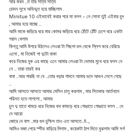
আর করব ..!! তার সত্যি সত্যি
চোদন সুখে অভিভূত হয়ে যাচ্ছিলাম .
Minitue 10 এইভাবেই করার পরে মা বলল – নে সোনা তুই এইবার চুদ
, আমার হয়ে যাচ্ছে ..
আমি মাকে জড়িয়ে ধরে মার কোমর জড়িয়ে ধরে ঠোঁটে ঠোঁট চেপে ধরে একটা
গরান খেলাম
কিন্তু আমি উপরে উঠলেও লেওরা টা পিছলা গুদ থেকে স্লিপ করে বেরিয়ে
এলো , মা নিজেই পা দুটো বাকা
করে নিজের বুক এর কাছে এনে আমার লেওরা টা ভোদার মুখে ধরে বলল নে
নে .. তারা তারই কর
বাবা ..আর পারছি না যে ..তোর বড়ার গাদনে আমার গুদে আগুন লেগে গেছে
..
আমি আসতে আসতে আমার মেসিন চালু করলাম , মার সিতকার আর্তনাদে
পরিনত হতে লাগলো , আমার
চুল দু হাতে খামচে ধরে নিজের থথ কামড়ে ধরে গোঙাতে গোঙাতে বলল .. দে
দে আরো
জোরে দে বাপ ..মার গুদ চুদ্চিস তাও এত আসতে..!!..,
আমিও মজা পেয়ে স্পীড বাড়িয়ে দিলাম , কয়েকটা ঠাপ দিতে বুঝলাম আমি সর্গ