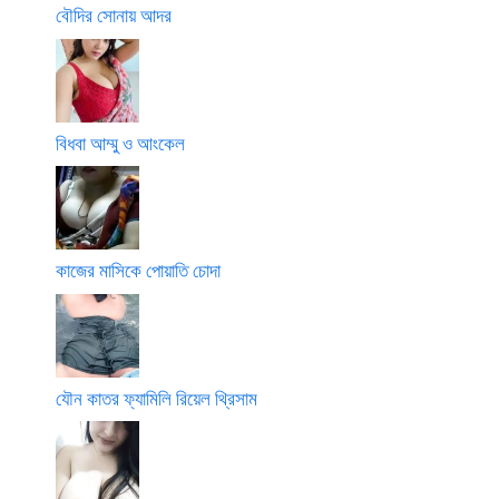
বৌদির সোনায় আদর
বিধবা আম্মু ও আংকেল
কাজের মাসিকে পোয়াতি চোদা
যৌন কাতর ফ্যামিলি রিয়েল থ্রিসাম