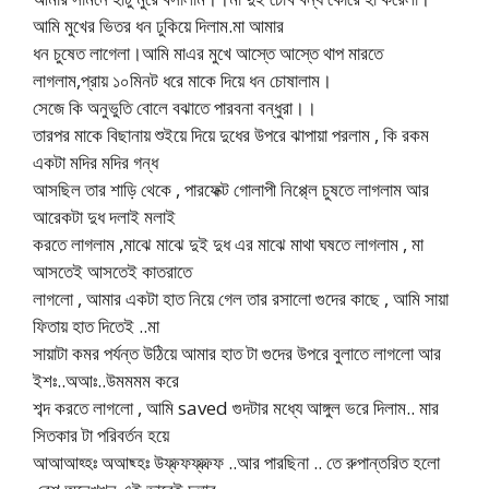
আমি মুখের ভিতর ধন ঢুকিয়ে দিলাম.মা আমার
ধন চুষেত লাগেলা।আমি মাএর মুখে আস্তে আস্তে থাপ মারতে
লাগলাম,প্রায় ১০মিনট ধরে মাকে দিয়ে ধন চোষালাম।
সেজে কি অনুভুতি বোলে বঝাতে পারবনা বন্ধুরা।।
তারপর মাকে বিছানায় শুইয়ে দিয়ে দুধের উপরে ঝাপায়া পরলাম , কি রকম
একটা মদির মদির গন্ধ
আসছিল তার শাড়ি থেকে , পারফেক্ট গোলাপী নিপ্প্লে চুষতে লাগলাম আর
আরেকটা দুধ দলাই মলাই
করতে লাগলাম ,মাঝে মাঝে দুই দুধ এর মাঝে মাথা ঘষতে লাগলাম , মা
আসতেই আসতেই কাতরাতে
লাগলো , আমার একটা হাত নিয়ে গেল তার রসালো গুদের কাছে , আমি সায়া
ফিতায় হাত দিতেই ..মা
সায়াটা কমর পর্যন্ত উঠিয়ে আমার হাত টা গুদের উপরে বুলাতে লাগলো আর
ইশঃ..অআঃ..উমমমম করে
শব্দ করতে লাগলো , আমি saved গুদটার মধ্যে আঙ্গুল ভরে দিলাম.. মার
সিতকার টা পরিবর্তন হয়ে
আআআহ্হঃ অআছ্হঃ উফ্ফ্ফফ্ফ্ফ্ফ ..আর পারছিনা .. তে রুপান্তরিত হলো