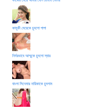
কামুকী মেয়েকে চুদলো পাপা
নির্দয়ভাবে আম্মুকে চুদলো স্যার
বাংলা সিনেমার নায়িকাকে চুদলাম