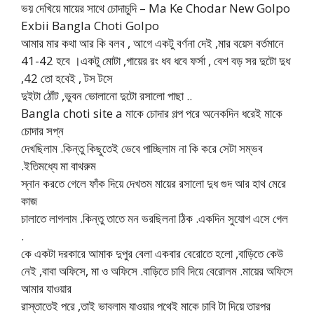
ভয় দেখিয়ে মায়ের সাথে চোদাচুদি – Ma Ke Chodar New Golpo
Exbii Bangla Choti Golpo
আমার মার কথা আর কি বলব , আগে একটু বর্ণনা দেই ,মার বয়েস বর্তমানে
41-42 হবে ।একটু মোটা ,গায়ের রং ধব ধবে ফর্সা , বেশ বড় সর দুটো দুধ
,42 তো হবেই , টস টসে
দুইটা ঠোঁট ,ভুবন ভোলানো দুটো রসালো পাছা ..
Bangla choti site a মাকে চোদার গল্প পরে অনেকদিন ধরেই মাকে
চোদার সপ্ন
দেখছিলাম .কিন্তু কিছুতেই ভেবে পাচ্ছিলাম না কি করে সেটা সম্ভব
.ইতিমধ্যে মা বাথরুম
স্নান করতে গেলে ফাঁক দিয়ে দেখতম মায়ের রসালো দুধ গুদ আর হাথ মেরে
কাজ
চালাতে লাগলাম .কিন্তু তাতে মন ভরছিলনা ঠিক .একদিন সুযোগ এসে গেল
.
কে একটা দরকারে আমাক দুপুর বেলা একবার বেরোতে হলো ,বাড়িতে কেউ
নেই ,বাবা অফিসে, মা ও অফিসে .বাড়িতে চাবি দিয়ে বেরোলম .মায়ের অফিসে
আমার যাওয়ার
রাস্তাতেই পরে ,তাই ভাবলাম যাওয়ার পথেই মাকে চাবি টা দিয়ে তারপর