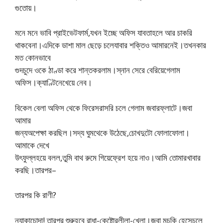
গুতোয়।
মনে মনে ভাবি প্রাইভেটফার্ম,যখন ইচ্ছে অফিস যাবতাহলে আর চাকরি
থাকবেনা।এদিকে ডাশা মাল ছেড়ে চলেযাবার শক্তিও আমারনেই।তখনকার
মত কোনভাবে
গুদচুদে ওকে ঠাণ্ডা করে শান্তকরলাম।স্নান সেরে বেরিয়েগেলাম
অফিস।ক্যাণ্টিনেখেয়ে নেব।
বিকেল বেলা অফিস থেকে ফিরেসরাসরি চলে গেলাম জবারফ্লাটে।জবা
আমার
জন্যঅপেক্ষা করছিল।সদ্য ঘুমথেকে উঠেছে,চোখদুটো ফোলাফোলা।
আমাকে দেখে
উৎফুল্লহয়ে বলল,তুমি বাথ রুমে গিয়েফ্রেশ হয়ে নাও।আমি তোমারখাবার
করছি।তারপর–
তারপর কি রাণী?
ন্যাকাচোদা! তারপর শুরুহবে রাধা-কেষ্টোরলীলা-খেলা।জবা মুচকি হেসেচলে