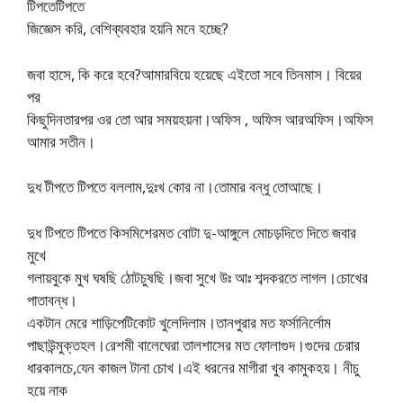
টিপতেটিপতে
জিজ্ঞেস করি, বেশিব্যবহার হয়নি মনে হচ্ছে?
জবা হাসে, কি করে হবে?আমারবিয়ে হয়েছে এইতো সবে তিনমাস। বিয়ের
পর
কিছুদিনতারপর ওর তো আর সময়হয়না।অফিস , অফিস আরঅফিস।অফিস
আমার সতীন।
দুধ টীপতে টিপতে বললাম,দুঃখ কোর না।তোমার বন্ধু তোআছে।
দুধ টিপতে টিপতে কিসমিশেরমত বোটা দু-আঙ্গুলে মোচড়দিতে দিতে জবার
মুখে
গলায়বুকে মুখ ঘষছি ঠোটচুষছি।জবা সুখে উঃ আঃ শব্দকরতে লাগল।চোখের
পাতাবন্ধ।
একটান মেরে শাড়িপেটিকোট খুলেদিলাম।তানপুরার মত ফর্সানির্লোম
পাছাউন্মুক্তহল।রেশমী বালেঘেরা তালশাসের মত ফোলাগুদ।গুদের চেরার
ধারকালচে,যেন কাজল টানা চোখ।এই ধরনের মাগীরা খুব কামুকহয়। নীচু
হয়ে নাক