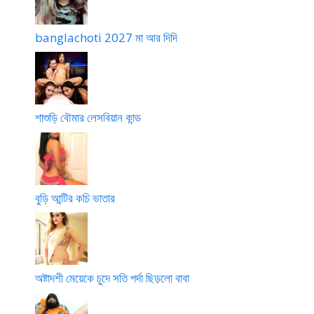
banglachoti 2027 মা আর দিদি
শাশুড়ি বৌমার লেসবিয়ান কান্ড
বুড়ি আন্টির কচি ভাতার
অষ্টাদশী মেয়েকে চুদে সতি পর্দা ছিড়লো বাবা