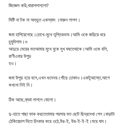
জিজ্ঞেস করি,খারাপলাগলো?
মিষ্টি না টক না অদ্ভুত একস্বাদ ।দারুন লাগল।
জবা হাপিয়েগেছে।চোখে-মুখে তৃপ্তিরভাব।আমি ওকে জড়িয়ে ধরে
চুমুদিলাম।ও
আদুরে মেয়ের মতআমার মুখে বুকে মুখ ঘষতেথাকে।আমি ওকে বলি,
রাণীএবার উপুড়
হও।
জবা উপুড় হয়ে বলে,এখন গুদেনয়।গাঁড়ে ঢোকাও।একটুআস্তে,আগে
কখনো নিই নি।
ঠিক আছে,ব্যথা লাগলে বোলো।
দু-হাতে পাছা ফাক করতেতামার পয়সার মত ছোট ছিদ্রদেখা গেল।বাড়াটা
ঠেকিয়েচাপ দিতে চিৎকার করে ওঠে,উর-ই, উর-ই-ই-ই।মরে যাব।