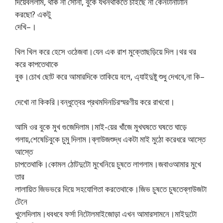
দিয়েবললাম, থাক না সোনা, বুকে যখনথাকতে চাইছে না কেনটানাটানি
করছো? একটু
দেখি–।
খিল খিল করে হেসে ওঠেজবা।যেন এক রাশ মুক্তোছড়িয়ে দিল।থর থর
করে কাপতেথাকে
বুক।চোখ ছোট করে আমারদিকে তাকিয়ে বলে, এ্যাইদুষ্টু শুধু দেখবে,না কি–
দেখো না কিকরি।বন্ধুত্বের প্রথমদিনচিরস্মরণীয় করে রাখবো।
আমি ওর বুকে মুখ গুজেদিলাম।মাই-য়ের খাঁজে মুখঘষতে ঘষতে ঘাড়ে
গলায়,শেষেচিবুকে চুমু দিলাম।ব্লাউজশুদ্ধ একটা মাই মুঠো করেধরে আস্তে
আস্তে
চাপতেথাকি।কোমল ঠোটদুটো মুখেনিয়ে চুষতে লাগলাম।জবাওআমার মুখে
তার
লালায়িত জিভভরে দিয়ে সহযোগিতা করতেথাকে।জিভ চুষতে চুষতেব্লাউজটা
টেনে
খুলেদিলাম।ধবধবে ফর্সা নিটোলমাইজোড়া এখন আমারসামনে।মাইদুটো