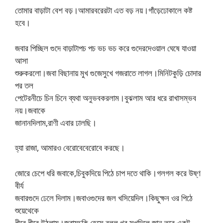
তোমার বাড়াটা বেশ বড়।আমারবরেরটা এত বড় নয়।গাঁড়েঢোকালে কষ্ট
হবে।
জবার পিচ্ছিল গুদে বাড়াটাপচ পচ ভচ ভচ করে গুদেরদেওয়াল ঘেষে যাওয়া
আসা
শুরুকরলো।জবা বিছানায় মুখ গুজেসুখে গজরাতে লাগল।মিনিটকুড়ি চোদার
পর তল
পেটেরনীচে চিন চিনে ব্যথা অনুভবকরলাম।বুঝলাম আর ধরে রাখাসম্ভব
নয়।জবাকে
জানানদিলাম,রাণী এবার ঢালছি।
হ্যা রাজা, আমারও বেরোবেবেরোবে করছে।
জোরে চেপে ধরি জবাকে,চিবুকদিয়ে পিঠে চাপ দতে থাকি।গলগল করে উষ্ণ
বীর্য
জবারগুদে ঢেলে দিলাম।জবাওগুদের জল খসিয়েদিল।কিছুক্ষন ওর পিঠে
শুয়েথেকে
ধীরে ধীরে উঠলাম।জবামুচকি হেসে বলল,খুব সুখদিলে জান,তবে একটু –