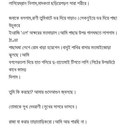
লাগিয়েঘ্রান নিলাম,মাদকতা ছড়িয়েপড়ল সারা শরীরে।
জবাকে বললাম,রাণী তুমিখাটে ভর দিয়ে দাড়াও।সেকনুইয়ে ভর দিয়ে পাছা
উচুকরে
ইংরাজি ‘এল’ অক্ষরের মতদাড়াল।আমি পাছার উপর গালঘষতে লাগলাম।
ঠাণ্ডা
পাছাঘষা লেগে রোম খাড়া হয়েগেল।বাবুই পাখির বাসার মতমাইজোড়া
ঝুলছে।আমি
বগলেরতলা দিয়ে হাত গলিয়ে দু-হাতেমাই টিপতে লাগি।পিঠের উপরউঠে
কাধে কামড়
দিলাম।
তুমি কি করছো? আমার গুদেআগুন জ্বলছে।
তোমাকে সুখ দেবরাণী।সুখের সাগরে ভাসবে।
রাজা যা করার তাড়াতাড়িকরো।আমি আর পারছি না।