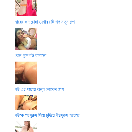
মায়ের গুদ চোদা দেখার চটি গল্প নতুন গল্প
বোন চুদে বউ বানানো
বউ এর পাছায় অন্য লোকের ঠাপ
বউকে পরপুরুষ দিয়ে চুদিয়ে বীরপুরুষ হয়েছে