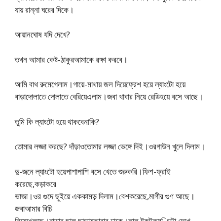
যায় রান্না ঘরের দিকে।
আয়ানঘোষ যদি দেখে?
তখন আমার কেষ্ট-ঠাকুরআমাকে রক্ষা করবে।
আমি বাথ রুমেগেলাম।গায়ে-মাথায় জল দিয়েফ্রেশ হয়ে ল্যাংটো হয়ে
বাড়াদোলাতে দোলাতে বেরিয়েএলাম।জবা খাবার নিয়ে রেডিহয়ে বসে আছে।
তুমি কি ল্যাংটো হয়ে থাকবেনাকি?
তোমার লজ্জা করছে? দাঁড়াওতোমার লজ্জা ভেঙ্গে দিই।ওরগাউন খুলে দিলাম।
দু-জনে ল্যাংটো হয়েপাশাপাশি বসে খেতে শুরুকরি।ফিশ-ফ্রাই
করেছে,কড়াকরে
ভাজা।ওর গুদে ছুইয়ে এককামড় দিলাম।বেশকরেছে,মাগীর গুণ আছে।
জবাআমার বিচি
নিয়েখেলছে।বাড়ার ছাল ছাড়ায়আবার ঢাকে।লাল টুকটুকমুণ্ডিটা দেখে