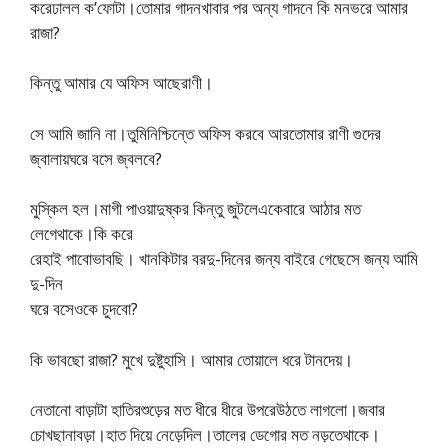
করেঢালল ক’ফোটা।তোমার গাদনখাবার পর অন্য গাদনে কি মনভরে আমার
রাজা?
কিন্তু আমার যে অফিস আছেরাণী।
সে আমি জানি না।তুমিনিশ্চিন্তে অফিস করবে আরতোমার রাণী গুদের
জ্বালায়ঘরে বসে জ্বলবে?
মুস্কিল হল।মাগী পাওয়াদুষ্কর কিন্তু জুটলেএকেবারে আঠার মত
লেগেথাকে।কি করে
রেহাই পাবোভাবছি। খানকিটার বরদু-দিনের জন্য বাইরে গেছেসে জন্য আমি
দু-দিন
ঘরে বসেওকে চুদবো?
কি ভাবছো রাজা? মুখে দুষ্টুহাসি। আমার তোয়ালে ধরে টানদেয়।
নেতানো বাড়াটা হাতিরশুড়ের মত ধীরে ধীরে উপরেউঠতে লাগলো।জবার
চোখছানাবড়া।হাত দিয়ে নেড়েদিল।তালের ডেগোর মত নড়তেথাকে।