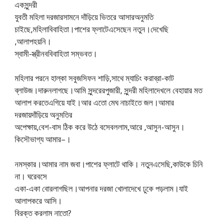
একসুন্দরী
যুবতী মহিলা দরজারসামনে দাঁড়িয়ে ভিতরে আসারঅনুমতি
চাইছে,মহিলাবিবাহিতা।পাশের ফ্লাটেএসেছেন নতুন।দেখেছি
,আলাপহয়নি।
স্বামী-স্ত্রীনববিবাহিতা সম্ভবত।
মহিলার পরনে হাল্কা সবুজসিফন শাড়ি,সাথে ম্যাচিং করাব্রা-কাট
ব্লাউজ।দারুনলাগছে।আমি সুন্দরেরপুজারী, সুন্দরী মহিলাদেখলে বেহায়ার মত
আলাপ করতেএগিয়ে যাই।আর এতো মেঘ নাচাইতে জল।আমার
দরজায়দাঁড়িয়ে অনুমতির
অপেক্ষায়,বেশ-বাস ঠিক করে উঠে বসেবললাম,আরে ,আসুন-আসুন।
কিসৌভাগ্য আমার–।
নমস্কার।আমার নাম জবা।পাশের ফ্লাটে থাকি। নতুনএসেছি,কাউকে চিনি
না। ঘরেবসে
একা-একা বোরলাগছিল।আপনার দরজা খোলাদেখে ঢুকে পড়লাম।যাই
আলাপকরে আসি।
বিরক্ত করলাম নাতো?