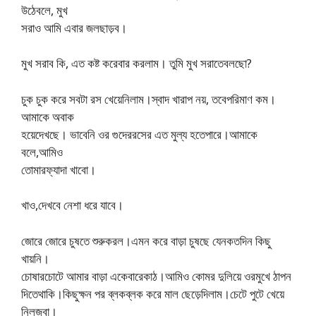
উঠেবলে, মুখ
সরাও আমি এবার জলছাড়ব।
মুখ সরাব কি, এত কষ্ট করেবার করলাম। তুমি মুখ সরাতেবলছো?
চুক চুক করে সবটা রস খেয়েনিলাম।স্বাদ খারাপ নয়, তবেপরিমাণ কম।
আমাকে অবাক
হয়েদেখছে। ভাবেনি ওর গুদেররসের এত মুল্য হতেপারে।আমাকে
বলে,আমিও
তোমারফ্যাদা খাবো।
খাও,দেখবে নেশা ধরে যাবে।
জোরে জোরে চুষতে শুরুকরল।এমন করে বাড়া চুষছে যেনকতদিন কিছু
খায়নি।
চোষারচোটে আমার বাড়া একেবারেকাঠ।আমিও কোমর দুলিয়ে ওরমুখে ঠাপন
দিতেথাকি।কিছুক্ষন পর ব্লকব্লক করে মাল ছেড়েদিলাম।চেটে পুটে খেয়ে
নিলজবা।