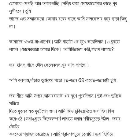
তোমাকে দেখছি আর অবাকহচ্ছি।সত্যি রাজা মেয়েরাতোমার কাছে খুব
সুখীহবে।তুমি
তাদের এত সম্মানকরো।আমার বরের কাছে আমি মালফেলার যন্ত্র ছাড়া কিছু
না।
আমাদের খাওয়া-দাওয়াশেষ।আমি বাড়াটা ওর মুখে ভরেদিলাম।ও চুষতে
লাগল।চোখেরতারা আমার দিকে। আমিজিজ্ঞেস করি,খারাপ লাগছে?
জবা হাসল,গালে টোল ফেলেবলল,খুব ভাল লাগছে।
আমি বললাম,দাঁড়াও তুমিশুয়ে পড়ো।দু-জনে 69-হয়েদু-জনেরটা চুষি।
জবা নীচে আমি উপরে,আমারবাড়াটা ওর মুখে পুরেদিলাম।দুই-জাং দুদিকে
সরিয়ে
দিতে ফুলের মত ফুটেগেল গুদ।আমি জিভ ঢুকিয়েদিতে জবা হিস হিস
করেওঠে।ভগাঙ্কুরে জিভেরস্পর্শ লাগতে জবার শরীরমুচড়ে উঠল।জবার
ঠোটের
কষবেয়ে গ্যাজলাবেরোচ্ছে।আমি প্রানপণচুষে চলেছি।জবা হিসিয়ে