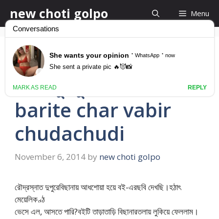
Skip
new choti golpo
Menu
to
content
ভরদুপুরে ফ্ল্যাট বাড়ীতে চার
ভাবীর চুদাচুদি – flat
barite char vabir
chudachudi
November 6, 2014
by
new choti golpo
রৌদ্রস্নাত দুপুরেবিছানায় আধশোয়া হয়ে বই-এরছবি দেখছি।হঠাৎ
মেয়েলিকণ্ঠ
ভেসে এল, আসতে পারি?বইটি তাড়াতাড়ি বিছানারতলায় লুকিয়ে ফেললাম।