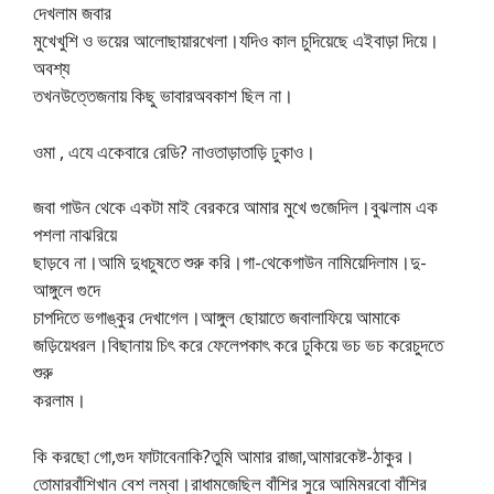
দেখলাম জবার
মুখেখুশি ও ভয়ের আলোছায়ারখেলা।যদিও কাল চুদিয়েছে এইবাড়া দিয়ে।
অবশ্য
তখনউত্তেজনায় কিছু ভাবারঅবকাশ ছিল না।
ওমা , এযে একেবারে রেডি? নাওতাড়াতাড়ি ঢুকাও।
জবা গাউন থেকে একটা মাই বেরকরে আমার মুখে গুজেদিল।বুঝলাম এক
পশলা নাঝরিয়ে
ছাড়বে না।আমি দুধচুষতে শুরু করি।গা-থেকেগাউন নামিয়েদিলাম।দু-
আঙ্গুলে গুদে
চাপদিতে ভগাঙ্কুর দেখাগেল।আঙ্গুল ছোয়াতে জবালাফিয়ে আমাকে
জড়িয়েধরল।বিছানায় চিৎ করে ফেলেপকাৎ করে ঢুকিয়ে ভচ ভচ করেচুদতে
শুরু
করলাম।
কি করছো গো,গুদ ফাটাবেনাকি?তুমি আমার রাজা,আমারকেষ্ট-ঠাকুর।
তোমারবাঁশিখান বেশ লম্বা।রাধামজেছিল বাঁশির সুরে আমিমরবো বাঁশির