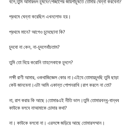
বলে,তুমি আমারগুদ চুষবে?পেচ্ছাপের জায়গাচুষতে তোমার ঘেন্না করবেনা?
প্রথমে ঘেন্না করেছিল এখনলোভ হয়।
প্রথমে মানে? আগেও চুদেছোনা কি?
চুদবো না কেন, না-চুদলেবাঁচতাম?
তুমি তো বিয়ে করোনি তাহলেকাকে চুদলে?
লক্ষী রাণী আমার, ওকথাজিজ্ঞেস কোর না।এইযে তোমায়চুদছি তুমি ছাড়া
কেউ জানবেনা।এটা আমি একান্ত গোপনরাখি।রাগ করলে না তো?
না, রাগ করার কি আছে।তোমারএই নীতি ভাল।তুমি তোমারবন্ধু-বান্ধব
কাউকে বলবে নাআমাকে চোদার কথা?
না। কাউকে বলবো না। এরসঙ্গে জড়িয়ে আছে তোমারসম্মান।