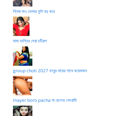
o
r
r
e
প্লিজ দাও ভোদার ফুটা বড় করে
e
r
d
c
a
h
w
u
d
মামা ভাগ্নির সেরা চটিগল্প
a
c
h
u
d
group choti 2027 বন্ধুর মায়ের সাথে কয়েকজন
i
mayer boro pacha মা ছেলের নোংরামি