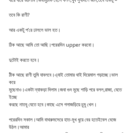
তবে কি রাণী?
আর একটু প’রে ঢাললে ভাল হত।
ঠিক আছে আমি তো আছি।পরেরদিন upper করবো।
দুটোই করতে হবে।
ঠীক আছে রাণী তুমি যাবলবে।এ্যাই তোমার থাই দিয়েমাল গড়াচ্ছে।ভাল
করে
মুছেনাও।একটা ন্যাকড়া দিলাম।জবা গুদ মুছে শাড়ি পরে বলল,রাজা, যেতে
ইচ্ছে
করছে নাতবু যেতে হবে।কাছে এসে গলাজড়িয়ে চুমু খেল।
পরেরদিন সকাল।আমি বাথরুমসেরে হাত-মুখ ধুয়ে বের হতেইবেল বেজে
উঠল।আমার