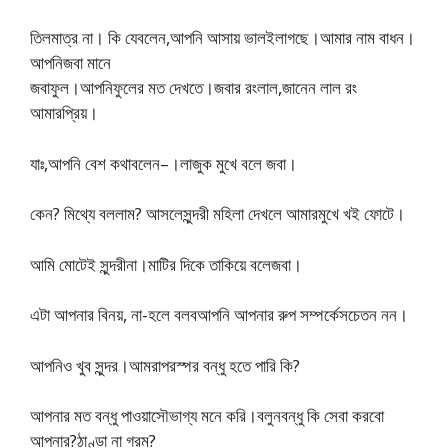
তিলমাত্র না। কি যেবলেন,আপনি আসায় ভালইলাগছে।আমার নাম বাধন।
আপনিজবা মানে
জবাফুল।আপনিফুলের মত দেখতে।জবার রংলাল,জানেন লাল রং
আমারপ্রিয়।
যাঃ,আপনি বেশ কথাবলেন–।লাজুক মুখে বলে জবা।
কেন? মিথ্যে বললাম? আসলেসুন্দরী মহিলা দেখলে আমারমুখে খই ফোটে।
আমি মোটেই সুন্দরীনা।মাটির দিকে তাকিয়ে বলেজবা।
এটা আপনার বিনয়, না-হলে বলবআপনি আপনার রুপ সম্পর্কেসচেতন নন।
আপনিও খুব সুন্দর।আমরাপরস্পর বন্ধু হতে পারি কি?
আপনার মত বন্ধু পাওয়াসৌভাগ্য মনে করি।বলুনবন্ধু কি সেবা করবো
আপনার?ঠাণ্ডা না গরম?