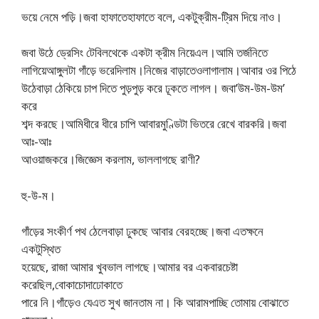
ভয়ে নেমে পড়ি।জবা হাফাতেহাফাতে বলে, একটুক্রীম-ট্রিম দিয়ে নাও।
জবা উঠে ড্রেসিং টেবিলথেকে একটা ক্রীম নিয়েএল।আমি তর্জনিতে
লাগিয়েআঙ্গুলটা গাঁড়ে ভরেদিলাম।নিজের বাড়াতেওলাগালাম।আবার ওর পিঠে
উঠেবাড়া ঠেকিয়ে চাপ দিতে পুড়পুড় করে ঢূকতে লাগল। জবা’উম-উম-উম’
করে
শব্দ করছে।আমিধীরে ধীরে চাপি আবারমুণ্ডিটা ভিতরে রেখে বারকরি।জবা
আঃ-আঃ
আওয়াজকরে।জিজ্ঞেস করলাম, ভাললাগছে রাণী?
হু-উ-ম।
গাঁড়ের সংকীর্ণ পথ ঠেলেবাড়া ঢুকছে আবার বেরহচ্ছে।জবা এতক্ষনে
একটুস্থিত
হয়েছে, রাজা আমার খুবভাল লাগছে।আমার বর একবারচেষ্টা
করেছিল,বোকাচোদাঢোকাতে
পারে নি।গাঁড়েও যেএত সুখ জানতাম না। কি আরামপাচ্ছি তোমায় বোঝাতে