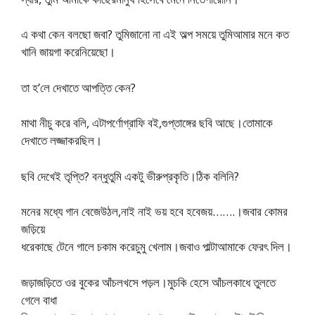
এ কথা কেন বলছো জবা? তুমিজানো না এই অল্প সময়ে তুমিআমার মনে কত
খানি জায়গা করেনিয়েছো।
তা হ’লে দেখাতে আপত্তি কেন?
মাথা নীচু করে বলি, এটাপর্ণোগ্রাফি বই,গুপ্তাঙ্গের ছবি আছে।তোমাকে
দেখাতে লজ্জাকরছিল।
ছবি দেখেই তৃপ্তি? বন্ধুতুমি একটু ভীরুপ্রকৃতি।ঠিক বলিনি?
মনের মধ্যে গান বেজেউঠল,নাই নাই ভয় হবে হবেজয়…….।জবার কোমর
জড়িয়ে
ধরেকাছে টেনে গালে চকাম করেচুমু খেলাম।জবাও পাল্টাআমাকে ফেরৎ দিল।
জড়াজড়িতে ওর বুকের আঁচলখসে পড়ল।মুচকি হেসে আঁচলকাধে তুলতে
গেলে বাধা