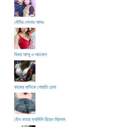
বৌদির সোনায় আদর
বিধবা আম্মু ও আংকেল
কাজের মাসিকে পোয়াতি চোদা
যৌন কাতর ফ্যামিলি রিয়েল থ্রিসাম