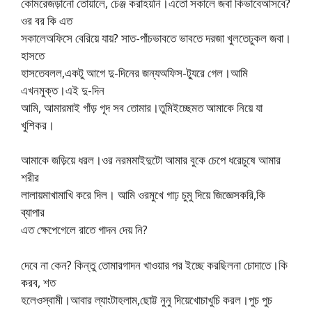
কোমরেজড়ানো তোয়ালে, চেঞ্জ করাহয়নি।এতো সকালে জবা কিভাবেআসবে?
ওর বর কি এত
সকালেঅফিসে বেরিয়ে যায়? সাত-পাঁচভাবতে ভাবতে দরজা খুলতেঢুকল জবা।
হাসতে
হাসতেবলল,একটু আগে দু-দিনের জন্যঅফিস-ট্যুরে গেল।আমি
এখনমুক্ত।এই দু-দিন
আমি, আমারমাই গাঁড় গূদ সব তোমার।তুমিইচ্ছেমত আমাকে নিয়ে যা
খুশিকর।
আমাকে জড়িয়ে ধরল।ওর নরমমাইদুটো আমার বুকে চেপে ধরেচুষে আমার
শরীর
লালায়মাখামাখি করে দিল। আমি ওরমুখে গাঢ় চুমু দিয়ে জিজ্ঞেসকরি,কি
ব্যাপার
এত ক্ষেপেগেলে রাতে গাদন দেয় নি?
দেবে না কেন? কিন্তু তোমারগাদন খাওয়ার পর ইচ্ছে করছিলনা চোদাতে।কি
করব, শত
হলেওস্বামী।আবার ল্যাংটাহলাম,ছোট্ট নুনু দিয়েখোচাখুচি করল।পুচ পুচ