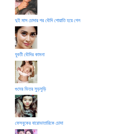
দুই মাস চোদার পর বৌদি পোয়াতি হয়ে গেল
যুবতী বৌদির কামনা
গুদের ভিতর সুড়সুড়ি
ফেসবুকের বারোভাতারিকে চোদা