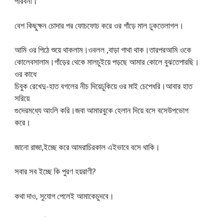
পারবনা।
বেশ কিছুক্ষন চোদার পর ফোচফোচ করে ওর গাঁড়ে মাল ঢুকতেলাগল।
আমি ওর পিঠে শুয়ে থাকলাম।ওবলল ,বাড়া গাথা থাক।তারপরআমি ওকে
কোলেবসালাম।গাঁড়ের থেকে মালচুইয়ে পড়ছে আমার কোলে বুঝতেপারছি।
ওর কাধে
চিবুক রেখেদু-হাত বগলের নীচ দিয়েঢুকিয়ে ওর মাই চেপেধরি।আবার হাত
সরিয়ে
গুদেরমধ্যে আংলি করি।জবা আমারবুকে হেলান দিয়ে বসে বসেউপভোগ
করে।
জানো রাজা,ইচ্ছে করে আমরাচিরকাল এইভাবে বসে থাকি।
সবার সব ইচ্ছে কি পুরণ হয়রাণী?
কথা দাও, সুযোগ পেলেই আমাকেচুদবে।