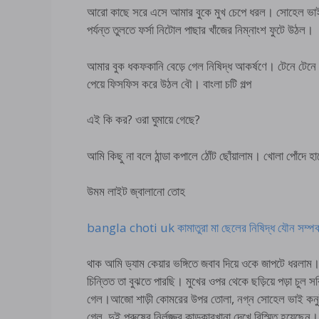
আরো কাছে সরে এসে আমার বুকে মুখ চেপে ধরল। সোহেল ভাইয়ের
পর্যন্ত তুলতে ফর্সা নিটোল পাছার খাঁজের নিম্নাংশ ফুটে উঠল।
আমার বুক ধকফকানি বেড়ে গেল নিষিদ্ধ আকর্ষণে। টেনে টেনে সাদিয
পেয়ে ফিসফিস করে উঠল বৌ। বাংলা চটি গল্প
এই কি কর? ওরা ঘুমায়ে গেছে?
আমি কিছু না বলে ঠান্ডা কপালে ঠোঁট ছোঁয়ালাম। খোলা পোঁদ
উমম লাইট জ্বালানো তোহ
bangla choti uk কামাতুরা মা ছেলের নিষিদ্ধ যৌন সম্পর্
থাক আমি ড্যাম কেয়ার ভঙ্গিতে জবাব দিয়ে ওকে জাপটে ধরলাম
চিন্তিত তা বুঝতে পারছি। মুখের ওপর থেকে ছড়িয়ে পড়া চুল 
গেল।আজো শাড়ী কোমরের উপর তোলা, নগ্ন সোহেল ভাই কনুইয়ে 
গেল, দুই পুরুষের নির্লজ্জ্ব কান্ডকারখানা দেখে বিস্মিত হয়েছেন।