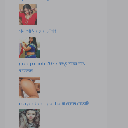
মামা ভাগ্নির সেরা চটিগল্প
group choti 2027 বন্ধুর মায়ের সাথে
কয়েকজন
mayer boro pacha মা ছেলের নোংরামি