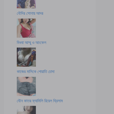
বৌদির সোনায় আদর
বিধবা আম্মু ও আংকেল
কাজের মাসিকে পোয়াতি চোদা
যৌন কাতর ফ্যামিলি রিয়েল থ্রিসাম