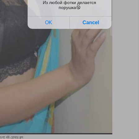
াংলা বউ চোদার গল্প