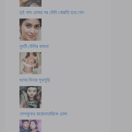
দুই মাস চোদার পর বৌদি পোয়াতি হয়ে গেল
যুবতী বৌদির কামনা
গুদের ভিতর সুড়সুড়ি
ফেসবুকের বারোভাতারিকে চোদা