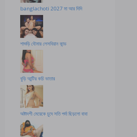
banglachoti 2027 মা আর দিদি
শাশুড়ি বৌমার লেসবিয়ান কান্ড
বুড়ি আন্টির কচি ভাতার
অষ্টাদশী মেয়েকে চুদে সতি পর্দা ছিড়লো বাবা