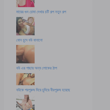
মায়ের গুদ চোদা দেখার চটি গল্প নতুন গল্প
বোন চুদে বউ বানানো
বউ এর পাছায় অন্য লোকের ঠাপ
বউকে পরপুরুষ দিয়ে চুদিয়ে বীরপুরুষ হয়েছে