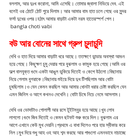
বললাম, আর দুঃখ করোনা, আমি এসেছি। তোমার জ্বালা নিভিয়ে দেব. এই
বলেই ওর ঠোটে ঠোট পুরে দিলাম। আর আমার বাম হাত চলে গেছে ওর সুন্দর
ফর্সা দুধের ওপর।হঠাৎ আমার বাড়াটা একটা নরম হাতেরস্পর্শ পেল।
bangla choti vabi
বউ আর বোনের সাথে গ্রুপ চুদাচুদি
দেখি ও হাত দিয়ে আমার বাড়াটা ধরে আছে। ততক্ষণে ডান্ডার অবস্থা আগুন
হয়ে গেছে। কিছুক্ষণ চুমু দেয়ার পরে বুঝলাম ও কামুক হয়ে গেছে।আমি ওর
অল্প বালযুক্ত গুদে একটা আঙুল ডুকিয়ে দিতেই ও কেপে উঠলো।বিছানায়
নিয়ে গেলাম বুশরাকে।বিছানায় শুইয়ে দিয়ে দুধ টিপছিলাম আর বোটা
চুষছিলাম।ও যেন কেমন করছিল আর আমার ধোনটা ধরার চেষ্টা করছিল যেন
এমন জিনিস ও আগে কখনও দেখেনি। বোটা চিষে নিচে নেমে আসলাম।
দেখি ওর ভোদাটাও গোলাপী আর রসে টুইটম্বুর হয়ে আছে।খুব লোব
লাগলো।গুদে জিব দিতেই ও কেমন ছটফট শুরু করে দিল। বুঝলাম এর
আগে এখানে কেউ মুখ দেয়নি।প্রথমে এ বাধা দিলেও পরে হার স্বীকার করে
নিল।মুখ দিয়ে শুধু আহ ওহ আহ শব্দ করছে আর পাগুলো এমনভাবে নাচাচ্ছে