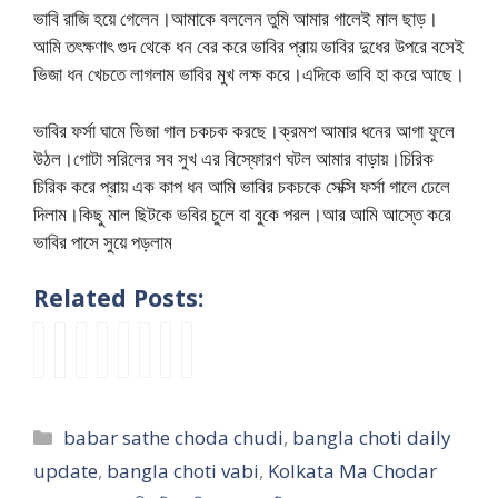
ভাবি রাজি হয়ে গেলেন।আমাকে বললেন তুমি আমার গালেই মাল ছাড়।
আমি তৎক্ষণাৎ গুদ থেকে ধন বের করে ভাবির প্রায় ভাবির দুধের উপরে বসেই
ভিজা ধন খেচতে লাগলাম ভাবির মুখ লক্ষ করে।এদিকে ভাবি হা করে আছে।
ভাবির ফর্সা ঘামে ভিজা গাল চকচক করছে।ক্রমশ আমার ধনের আগা ফুলে
উঠল।গোটা সরিলের সব সুখ এর বিস্ফোরণ ঘটল আমার বাড়ায়।চিরিক
চিরিক করে প্রায় এক কাপ ধন আমি ভাবির চকচকে সেক্সি ফর্সা গালে ঢেলে
দিলাম।কিছু মাল ছিটকে ভবির চুলে বা বুকে পরল।আর আমি আস্তে করে
ভাবির পাসে সুয়ে পড়লাম
Related Posts:
ভা
জ
মা
থ্রি
I
P
গু
b
বি
য়া
মি
সা
n
a
দে
h
র
ভা
র
ম
d
r
র
a
পে
বী
সা
চো
i
t
প
b
Categories
babar sathe choda chudi
,
bangla choti daily
টে
কা
থে
দা
a
4
র
i
দে
প
তি
র
n
উ
ছো
c
update
,
bangla choti vabi
,
Kolkata Ma Chodar
ব
ড়
ন
গ
B
দ্দা
ট
h