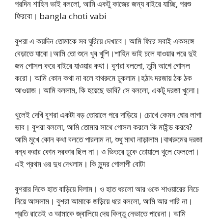
পরদিন শাহিন ভাই বললো, আমি একটু কাজের জন্য বাইরে যাচ্ছি, পরশু
ফিরবো। bangla choti vabi
বুশরা এ কয়দিন তোমাকে সব ঘুরিয়ে দেখাবে। আমি ফিরে সবাই একসঙ্গে
বেড়াতে যাবো।আমি তো শুনে খুব খুশি।শাহিন ভাই চলে যাওয়ার পরে দুই
জন গোসল করে বাইরে যাওয়ার কথা। বুশরা বললো, তুমি আগে গোসল
করো। আমি কোন কথা না বলে বাথরুমে ঢুকলাম।হঠাৎ দরজায় ঠক ঠক
আওয়াজ। আমি বললাম, কি হয়েছে ভাবি? সে বললো, একটু দরজা খুলো।
খুলেই দেখি বুশরা একটা বড় তোয়ালে পরে দাড়িয়ে। চোখে কেমন ঘোর লাগা
ভাব। বুশরা বললো, আমি তোমার সাথে গোসল করলে কি মাইন্ড করবে?
আমি মুখে কোন কথা বলতে পারলাম না, শুধু মাথা নাড়ালাম।বাথরুমের দরজা
বন্ধ করার কোন দরকার ছিল না। ও ভিতরে ঢুকে তোয়ালে খুলে ফেললো।
এই প্রথম ওর দুধ দেখলাম। কি সুন্দর গোলাপী বোটা
বুশরার দিকে হাত বাড়িয়ে দিলাম। ও হাত ধরলো আর ওকে শাওয়ারের নিচে
নিয়ে আসলাম। বুশরা আমাকে জড়িয়ে ধরে বললো, আমি আর পারি না।
প্রতি রাতেই ও আমাকে জ্বালিয়ে দেয় কিন্তু নেভাতে পারেনা। আমি