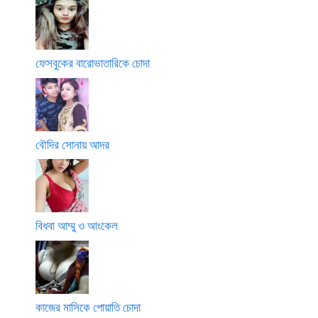
ফেসবুকের বারোভাতারিকে চোদা
বৌদির সোনায় আদর
বিধবা আম্মু ও আংকেল
কাজের মাসিকে পোয়াতি চোদা