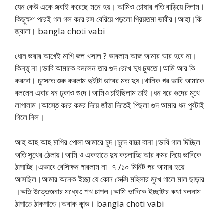
যেন কেউ একে জবাই করেছে মনে হয়। আমিও চোষার গতি বাড়িয়ে দিলাম।
কিছুক্ষণ পরেই গল গল করে রস বেরিয়ে পড়লো প্রিয়তমা ভাবীর।আহা।কি
জ্বালা। bangla choti vabi
ধোন ভরার আগেই মাগি জল খসাল ? ভাবলাম আজ আমার আর হবে না।
কিন্তু না।ভাবি আমাকে বললেন তার গুদ রেখে দুধ চুষতে।আমি আর কি
করবো। চুসেতে শুরু করলাম দুইটা ডাবের মত দুধ।খানিক পর ভাবি আমাকে
বললেন এবার ধন ঢূকাও গুদে।আমিও চাইছিলাম তাই।ধন ধরে গুদের মুখে
লাগালাম।আস্তে করে কমর দিয়ে জাঁতা দিতেই পিছলা গুদ আমার ধন পুরটাই
গিলে নিল।
আহ আহ আহ মাগির পোলা আমারে চুদ।চুদে বাচ্চা বানা।ভাবি গাল দিচ্ছিল
অতি সুখের ঠেলায়।আমি ও একহাতে দুধ কচলাচ্ছি আর কমর দিয়ে ভাবিকে
ঠাপাচ্ছি।এভাবে বেসিক্ষন পারলাম না।৭ /১০ মিনিট পর আমার হয়ে
আসছিল।আমার অনেক ইচ্ছা যে কোন সেক্সি মহিলার মুখে গালে মাল ছাড়ার
।অতি উত্তেজনার মধ্যেও শখ চাপল।আমি ভাবিকে ইচ্ছাটার কথা বললাম
ঠাপাতে ঠাকপাতে।অবাক কান্ড। bangla choti vabi