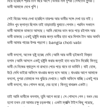
বিয়ে হয়েছিল প্রায় তিন বছর আগে।ভাবীর নাম বুশরা।দেখতেও সুন্দরী।
ভাবী আমাকে দেখে খুশি।
সেই বিয়ের সময় দেখা হয়েছিল তারপর আর ভাবীর সঙ্গে দেখা হয় নাই।
ঐদিন খুব ক্লান্ত ছিলাম তাই তাড়াতাড়ি ঘুমাতে গেলাম। পরদিন সকালে
ভাবী আমাকে ডাকতে আসছে। আমি ঘোমের ভান করে পড়ে রইলাম আর
ভাবী ডাকছে।একটু দুষ্টুমি করার জন্য ভাবীর হাত ধরে দিলাম টান আর অমনি
ভাবী আমার গায়ের উপর পড়লো। bangla choti vabi
ভাবী বললো, অনেক দুষ্টু হয়েছ দেখি।আমি আর ভাবী দুইজনই বিব্রত
হলাম।আমি আসলে একটু দুষ্টুমি করার জন্যই হাত ধরে টান দিয়েছি কিন্তু
ভাবী যে নিজের ব্যালেন্স না রাখতে পেরে পড়ে যাবে তা ভাবিনি। যাই হোক,
উঠে দেখি ভাইয়া অফিসে যাওয়ার জন্য বসে আছে। যাওয়ার আগে আমাকে
বললো, বুশরা তোমাকে সব ঘুরিয়ে দেখাবে। আমি অফিসে যাচ্ছি।একটু পরে
ভাবী বললো, যাও গোসল করো, বের হবো। কিন্তু বাথরুম একটা।
তাই আমি ভাবীকে বললাম, তুমি আগে করো। সে গোসলে গেল। যখন বের
হলো তখন তো আমার চক্ষু চড়কগাছ। একটা ম্যাক্সি টাইপ কিছু পরেছে,