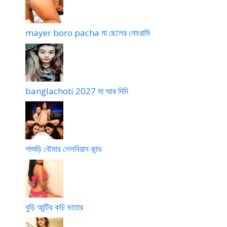
mayer boro pacha মা ছেলের নোংরামি
banglachoti 2027 মা আর দিদি
শাশুড়ি বৌমার লেসবিয়ান কান্ড
বুড়ি আন্টির কচি ভাতার