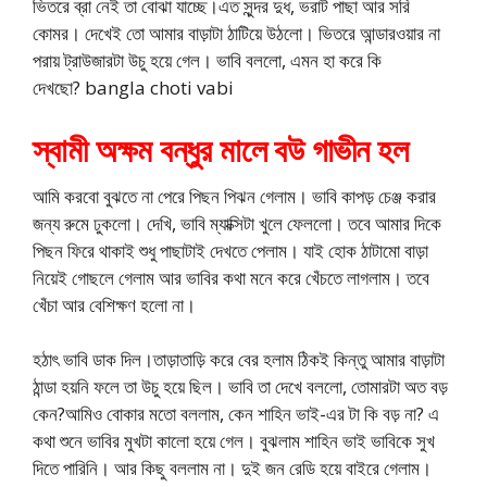
ভিতরে ব্রা নেই তা বোঝা যাচ্ছে।এত সুন্দর দুধ, ভরাট পাছা আর সরি
কোমর। দেখেই তো আমার বাড়াটা ঠাটিয়ে উঠলো। ভিতরে আন্ডারওয়ার না
পরায় ট্রাউজারটা উচু হয়ে গেল। ভাবি বললো, এমন হা করে কি
দেখছো? bangla choti vabi
স্বামী অক্ষম বন্ধুর মালে বউ গাভীন হল
আমি করবো বুঝতে না পেরে পিছন পিঝন গেলাম। ভাবি কাপড় চেঞ্জ করার
জন্য রুমে ঢুকলো। দেখি, ভাবি ম্যাক্সিটা খুলে ফেললো। তবে আমার দিকে
পিছন ফিরে থাকাই শুধু পাছাটাই দেখতে পেলাম। যাই হোক ঠাটামো বাড়া
নিয়েই গোছলে গেলাম আর ভাবির কথা মনে করে খেঁচতে লাগলাম। তবে
খেঁচা আর বেশিক্ষণ হলো না।
হঠাৎ ভাবি ডাক দিল।তাড়াতাড়ি করে বের হলাম ঠিকই কিন্তু আমার বাড়াটা
ঠান্ডা হয়নি ফলে তা উচু হয়ে ছিল। ভাবি তা দেখে বললো, তোমারটা অত বড়
কেন?আমিও বোকার মতো বললাম, কেন শাহিন ভাই-এর টা কি বড় না? এ
কথা শুনে ভাবির মুখটা কালো হয়ে গেল। বুঝলাম শাহিন ভাই ভাবিকে সুখ
দিতে পারিনি। আর কিছু বললাম না। দুই জন রেডি হয়ে বাইরে গেলাম।