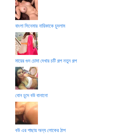
বাংলা সিনেমার নায়িকাকে চুদলাম
মায়ের গুদ চোদা দেখার চটি গল্প নতুন গল্প
বোন চুদে বউ বানানো
বউ এর পাছায় অন্য লোকের ঠাপ