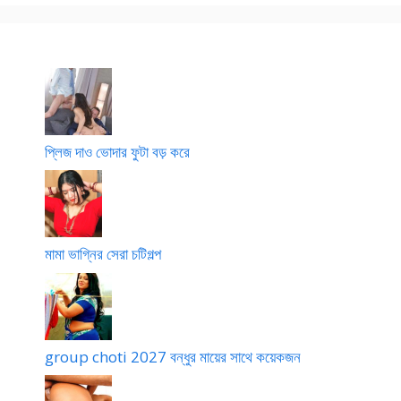
l
দে
দা
p
আ
হা
o
মা
তা
য়
চ্ছে
প্লিজ দাও ভোদার ফুটা বড় করে
মামা ভাগ্নির সেরা চটিগল্প
group choti 2027 বন্ধুর মায়ের সাথে কয়েকজন