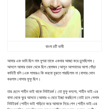
বাংলা চটি ভাবী
আমার এক ভাবি ছিল নাম বুশরা তাকে একবার আচ্ছা করে চুদেছিলাম।
আসলে আমার তরফ থেকে ছিল ব্লোজব।আসুন আপনাদের আগা গোঁড়া
কাহিনী বলি।এক সামারএ কি করবো বুঝতে পারছিলাম না।বাসায় ফোন
করলাম।বাসায় ফুফু ছিল।
তার ছেলে শাহীন ভাই থাকে নিউইয়র্ক। তো ফুফু বললো, শাহীন ভাই-এর
বাসা থেকে ঘুরে আসতে।আমার ও যেতে ইচ্ছা করছিলো।তাই চলে গেলাম
নিউইয়র্ক।শাহীন ভাই গাড়িতে করে আমাকে নিয়ে গেল।শাহীন ভাই-এর