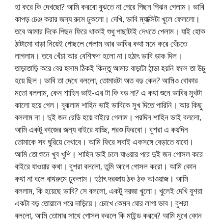
হা করে কি দেখছো? আমি করবো বুঝতে না পেরে পিছন পিঝন গেলাম। ভাবি
কাপড় চেঞ্জ করার জন্য রুমে ঢুকলো। দেখি, ভাবি ম্যাক্সিটা খুলে ফেললো।
তবে আমার দিকে পিছন ফিরে থাকাই শুধু পাছাটাই দেখতে পেলাম। যাই হোক
ঠাটামো বাড়া নিয়েই গোছলে গেলাম আর ভাবির কথা মনে করে খেঁচতে
লাগলাম। তবে খেঁচা আর বেশিক্ষণ হলো না।হঠাৎ ভাবি ডাক দিল।
তাড়াতাড়ি করে বের হলাম ঠিকই কিন্তু আমার বাড়াটা ঠান্ডা হয়নি ফলে তা উচু
হয়ে ছিল। ভাবি তা দেখে বললো, তোমারটা অত বড় কেন? আমিও বোকার
মতো বললাম, কেন শাহিন ভাই-এর টা কি বড় না? এ কথা শুনে ভাবির মুখটা
কালো হয়ে গেল। বুঝলাম শাহিন ভাই ভাবিকে সুখ দিতে পারিনি। আর কিছু
বললাম না। দুই জন রেডি হয়ে বাইরে গেলাম। পরদিন শাহিন ভাই বললো,
আমি একটু কাজের জন্য বাইরে যাচ্ছি, পরশু ফিরবো। বুশরা এ কয়দিন
তোমাকে সব ঘুরিয়ে দেখাবে। আমি ফিরে সবাই একসঙ্গে বেড়াতে যাবো।
আমি তো শুনে খুব খুশি। শাহিন ভাই চলে যাওয়ার পরে দুই জন গোসল করে
বাইরে যাওয়ার কথা। বুশরা বললো, তুমি আগে গোসল করো। আমি কোন
কথা না বলে বাথরুমে ঢুকলাম। হঠাৎ দরজায় ঠক ঠক আওয়াজ। আমি
বললাম, কি হয়েছে ভাবি? সে বললো, একটু দরজা খুলো। খুলেই দেখি বুশরা
একটা বড় তোয়ালে পরে দাড়িয়ে। চোখে কেমন ঘোর লাগা ভাব। বুশরা
বললো, আমি তোমার সাথে গোসল করলে কি মাইন্ড করবে? আমি মুখে কোন