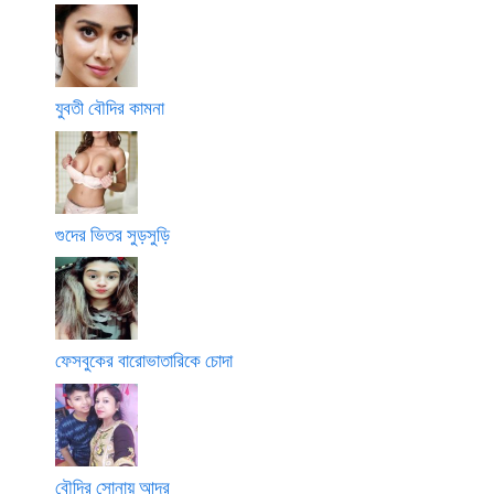
যুবতী বৌদির কামনা
গুদের ভিতর সুড়সুড়ি
ফেসবুকের বারোভাতারিকে চোদা
বৌদির সোনায় আদর