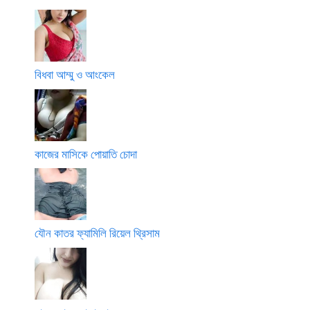
বিধবা আম্মু ও আংকেল
কাজের মাসিকে পোয়াতি চোদা
যৌন কাতর ফ্যামিলি রিয়েল থ্রিসাম