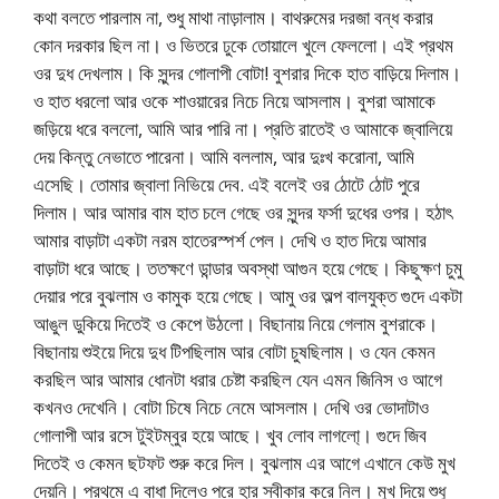
কথা বলতে পারলাম না, শুধু মাথা নাড়ালাম। বাথরুমের দরজা বন্ধ করার
কোন দরকার ছিল না। ও ভিতরে ঢুকে তোয়ালে খুলে ফেললো। এই প্রথম
ওর দুধ দেখলাম। কি সুন্দর গোলাপী বোটা! বুশরার দিকে হাত বাড়িয়ে দিলাম।
ও হাত ধরলো আর ওকে শাওয়ারের নিচে নিয়ে আসলাম। বুশরা আমাকে
জড়িয়ে ধরে বললো, আমি আর পারি না। প্রতি রাতেই ও আমাকে জ্বালিয়ে
দেয় কিন্তু নেভাতে পারেনা। আমি বললাম, আর দুঃখ করোনা, আমি
এসেছি। তোমার জ্বালা নিভিয়ে দেব. এই বলেই ওর ঠোটে ঠোট পুরে
দিলাম। আর আমার বাম হাত চলে গেছে ওর সুন্দর ফর্সা দুধের ওপর। হঠাৎ
আমার বাড়াটা একটা নরম হাতেরস্পর্শ পেল। দেখি ও হাত দিয়ে আমার
বাড়াটা ধরে আছে। ততক্ষণে ডান্ডার অবস্থা আগুন হয়ে গেছে। কিছুক্ষণ চুমু
দেয়ার পরে বুঝলাম ও কামুক হয়ে গেছে। আমু ওর অল্প বালযুক্ত গুদে একটা
আঙুল ডুকিয়ে দিতেই ও কেপে উঠলো। বিছানায় নিয়ে গেলাম বুশরাকে।
বিছানায় শুইয়ে দিয়ে দুধ টিপছিলাম আর বোটা চুষছিলাম। ও যেন কেমন
করছিল আর আমার ধোনটা ধরার চেষ্টা করছিল যেন এমন জিনিস ও আগে
কখনও দেখেনি। বোটা চিষে নিচে নেমে আসলাম। দেখি ওর ভোদাটাও
গোলাপী আর রসে টুইটম্বুর হয়ে আছে। খুব লোব লাগলো্। গুদে জিব
দিতেই ও কেমন ছটফট শুরু করে দিল। বুঝলাম এর আগে এখানে কেউ মুখ
দেয়নি। প্রথমে এ বাধা দিলেও পরে হার স্বীকার করে নিল। মুখ দিয়ে শুধু