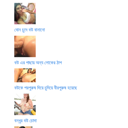
বোন চুদে বউ বানানো
বউ এর পাছায় অন্য লোকের ঠাপ
বউকে পরপুরুষ দিয়ে চুদিয়ে বীরপুরুষ হয়েছে
বন্ধুর বউ চোদা