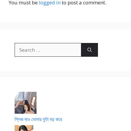
র
বৌ
টি
You must be
logged in
to post a comment.
স
দি
কা
র
হি
গু
নী
দে
মু
স
লি
Search
ম
for:
দে
ব
রে
র
চো
দা
প্লিজ দাও ভোদার ফুটা বড় করে