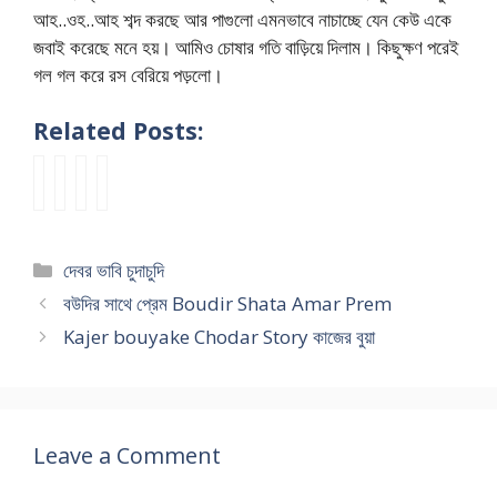
আহ..ওহ..আহ শব্দ করছে আর পাগুলো এমনভাবে নাচাচ্ছে যেন কেউ একে
জবাই করেছে মনে হয়। আমিও চোষার গতি বাড়িয়ে দিলাম। কিছুক্ষণ পরেই
গল গল করে রস বেরিয়ে পড়লো।
Related Posts:
দে
হি
বৌ
গ্রা
ও
ন্দু
দি
মে
রে
গু
র
র
র
দে
ও
ভা
Categories
দেবর ভাবি চুদাচুদি
প্র
মু
দে
বী
থ
স
ব
ও
বউদির সাথে প্রেম Boudir Shata Amar Prem
ম
লি
র
ভা
Kajer bouyake Chodar Story কাজের বুয়া
ঠা
ম
চ
সু
প
বা
টি
রে
আ
ড়া
গ
র
র
–
ল্প
যৌ
কা
হি
–
ন
Leave a Comment
ম
ন্দু
চ
তা