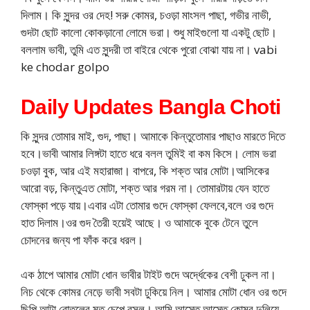
দিলাম। কি সুন্দর ওর দেহ! সরু কোমর, চওড়া মাংসল পাছা, গভীর নাভী,
গুদটা ছোট কালো কোকড়ানো লোমে ভরা। শুধু মাইগুলো যা একটু ছোট।
বললাম ভাবী, তুমি এত সুন্দরী তা বাইরে থেকে পুরো বোঝা যায় না। vabi
ke chodar golpo
Daily Updates Bangla Choti
কি সুন্দর তোমার মাই, গুদ, পাছা। আমাকে কিন্তুতোমার পাছাও মারতে দিতে
হবে।ভাবী আমার লিঙ্গটা হাতে ধরে বলল তুমিই বা কম কিসে। লোম ভরা
চওড়া বুক, আর এই মহারাজা। বাপরে, কি শক্ত আর মোটা।আসিকের
আরো বড়, কিন্তুএত মোটা, শক্ত আর গরম না। তোমারটায় যেন হাতে
ফোস্কা পড়ে যায়।এবার এটা তোমার গুদে ফোস্কা ফেলবে,বলে ওর গুদে
হাত দিলাম।ওর গুদ তৈরী হয়েই আছে। ও আমাকে বুকে টেনে তুলে
চোদনের জন্য পা ফাঁক করে ধরল।
এক ঠাপে আমার মোটা ধোন ভাবীর টাইট গুদে অর্দ্ধেকের বেশী ঢুকল না।
নিচ থেকে কোমর নেড়ে ভাবী সবটা ঢুকিয়ে নিল। আমার মোটা ধোন ওর গুদে
ছিপি আটা বোতলের মত চেপে বসল। আমি আস্তে আস্তে কোমর দুলিয়ে