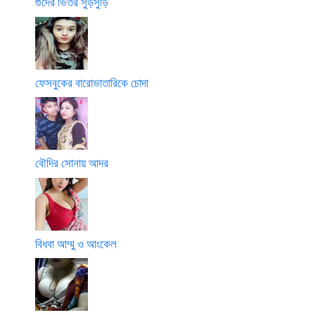
গুদের ভিতর সুড়সুড়ি
ফেসবুকের বারোভাতারিকে চোদা
বৌদির সোনায় আদর
বিধবা আম্মু ও আংকেল