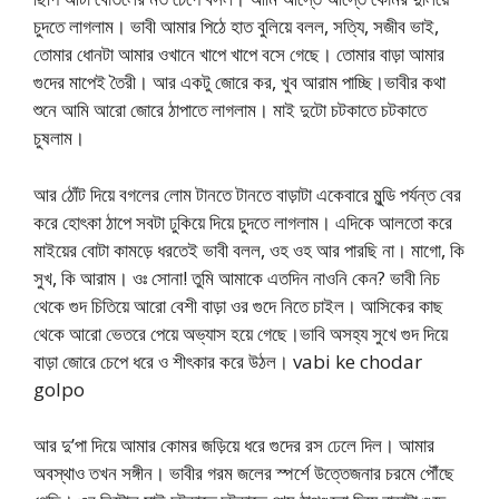
চুদতে লাগলাম। ভাবী আমার পিঠে হাত বুলিয়ে বলল, সত্যি, সজীব ভাই,
তোমার ধোনটা আমার ওখানে খাপে খাপে বসে গেছে। তোমার বাড়া আমার
গুদের মাপেই তৈরী। আর একটু জোরে কর, খুব আরাম পাচ্ছি।ভাবীর কথা
শুনে আমি আরো জোরে ঠাপাতে লাগলাম। মাই দুটো চটকাতে চটকাতে
চুষলাম।
আর ঠোঁট দিয়ে বগলের লোম টানতে টানতে বাড়াটা একেবারে মুন্ডি পর্যন্ত বের
করে হোৎকা ঠাপে সবটা ঢুকিয়ে দিয়ে চুদতে লাগলাম। এদিকে আলতো করে
মাইয়ের বোটা কামড়ে ধরতেই ভাবী বলল, ওহ ওহ আর পারছি না। মাগো, কি
সুখ, কি আরাম। ওঃ সোনা! তুমি আমাকে এতদিন নাওনি কেন? ভাবী নিচ
থেকে গুদ চিতিয়ে আরো বেশী বাড়া ওর গুদে নিতে চাইল। আসিকের কাছ
থেকে আরো ভেতরে পেয়ে অভ্যাস হয়ে গেছে।ভাবি অসহ্য সুখে গুদ দিয়ে
বাড়া জোরে চেপে ধরে ও শীৎকার করে উঠল। vabi ke chodar
golpo
আর দু’পা দিয়ে আমার কোমর জড়িয়ে ধরে গুদের রস ঢেলে দিল। আমার
অবস্থাও তখন সঙ্গীন। ভাবীর গরম জলের স্পর্শে উত্তেজনার চরমে পৌঁছে