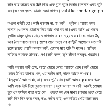
ভাল করে জড়িয়ে ধরে উল্টে গিয়ে ওকে বুকে তুলে নিলাম।বললাম এবার তুমি
কর।ও বলল ধ্যাত, আমার লজ্জা লাগবে। vabi ke chodar golpo
কখনো করিনি তো।আমি বললাম না, না, ভাবী। প্লীজ। আমার ভাল
লাগবে।ও বলল তোমাকে নিয়ে আর পারা যায় না।এবার আমি ওর পাছার
ফুটোয় আঙ্গুল ঢুকিয়ে নাড়তে লাগলাম আর ও দুহাতে ভর দিয়ে কোমর উঁচু
করে ঠাপ মারতে লাগল। ঠাপের তালে তালে ওর কাশ্মীরী আপেলের মত মাই
দুটো দুলছে।আমি বললাম ভাবী, তোমার মাই দুটি কি দারুন। লাফিয়ে
লাফিয়ে আমাকে ডাকছে, দেখ।ভাবী বলল, তুমি ভীষণ অসভ্য, শয়তান।
আমি বললাম ভাবী চোদ, আরো জোরে জোরে আমাকে চোদ।ভাবী জোরে
জোরে ঠাপিয়ে হাপিয়ে গেল, ওহ সজীব ভাই, দারুন আরাম লাগছে।
কিন্তুআমি আর পারছি না। এবার তুমি চোদ।ভাবী আমার বুকে শুয়ে পড়ল।
আমি ওকে উল্টে দিয়ে চুদতে লাগলাম। মুখে বললাম ও ভাবী, আজই তোমায়
চুদে গুদ ফাটিয়ে বাচ্চা ভরে দেব। গুদতো নয় যেন মাখন।বাড়ার গুতো খেয়ে
ভাবী হিস হিস করে বলল, দাও, সজীব ভাই, গুদ ফাটিয়ে পেটে বাচ্চা ভরে
দাও।