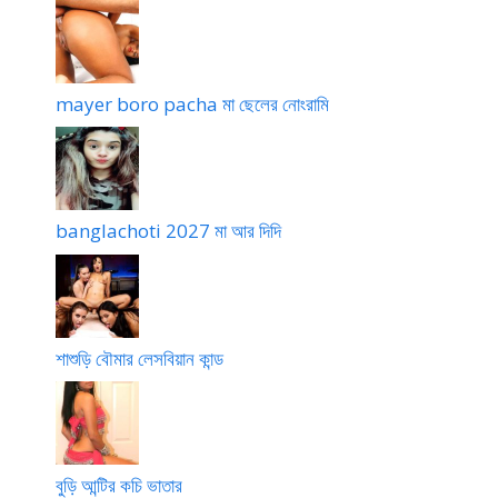
mayer boro pacha মা ছেলের নোংরামি
banglachoti 2027 মা আর দিদি
শাশুড়ি বৌমার লেসবিয়ান কান্ড
বুড়ি আন্টির কচি ভাতার