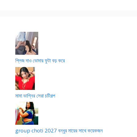
i
1
2
k
e
c
h
o
d
a
r
প্লিজ দাও ভোদার ফুটা বড় করে
g
o
l
p
o
মামা ভাগ্নির সেরা চটিগল্প
group choti 2027 বন্ধুর মায়ের সাথে কয়েকজন