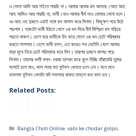
ও সোনা আমি আর সইতে পারছি না। আমার আবার রস আসছে।আহ আহ
আহ আমিও আর পারছি না, ভাবী।নাও আমার বীর্য নাও তোমার সোনা গুদে।
ওঃ আহ ওহ দুজনে একই সঙ্গে রস খালাস করে দিলাম। কিছুক্ষণ পরে উঠে
পড়লাম। ন্যাংটো ভাবী উঠতে গেলে ওর গুদ দিয়ে বীর্য মিশ্রিত রস গড়িয়ে
পড়তে থাকল। চেপে ধরে ভাবীকে চিৎ করে ফেলে ওর গুদ চেটে পরিষ্কার
করতে লাগলাম। হেসে ভাবী বলল, এত করেও সখ মেটেনি।বলে আমার
বাড়া মুখে নিয়ে চেটে পরিস্কার করে দিল। তারপর দুজনে কাপড় পড়ে
নিলাম। তারপর ভাবী বল্ল- দরজা হালকা করে খুলে দিচ্ছি তাঁরাতারি তুমার
ফ্লাটে চলে যাও, কাল সময় মত ফুটবল খেলতে চলে এস। মনে মনে
ভাবলাম ফুটবল খেলাটা যদি সবসময় থাকত তাহলে কত ভাল হত।
Related Posts:
ভা
চা
B
B
O
O
দি
৫
বী
র
a
a
n
n
দি
০
র
ছে
n
n
l
l
কে
টি
বু
লে
g
g
i
i
যে
বাং
Categories
Bangla Choti Online
,
vabi ke chodar golpo
,
কে
র
l
l
n
n
ভা
লা