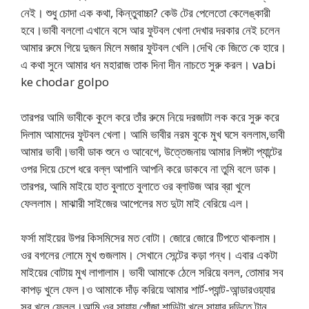
নেই। শুধু চোদা এক কথা, কিন্তুবাচ্চা? কেউ টের পেলেতো কেলেঙ্কারী
হবে।ভাবী বললো এখানে বসে আর ফুটবল খেলা দেখার দরকার নেই চলেন
আমার রুমে গিয়ে দুজন মিলে মজার ফুটবল খেলি।দেখি কে জিতে কে হারে।
এ কথা সুনে আমার ধন মহারাজ তাক দিনা দীন নাচতে সুরু করল। vabi
ke chodar golpo
তারপর আমি ভাবীকে কুলে করে তাঁর রুমে নিয়ে দরজাটা লক করে সুরু করে
দিলাম আমাদের ফুটবল খেলা। আমি ভাবীর নরম বুকে মুখ ঘসে বললাম,ভাবী
আমার ভাবী।ভাবী ডাক শুনে ও আবেগে, উত্তেজনায় আমার লিঙ্গটা প্যান্টের
ওপর দিয়ে চেপে ধরে বল্ল আপানি আপনি করে ডাকবে না তুমি বলে ডাক।
তারপর, আমি মাইয়ে হাত বুলাতে বুলাতে ওর ব্লাউজ আর ব্রা খুলে
ফেললাম। মাঝারী সাইজের আপেলের মত দুটা মাই বেরিয়ে এল।
ফর্সা মাইয়ের উপর কিসমিসের মত বোটা। জোরে জোরে টিপতে থাকলাম।
ওর বগলের লোমে মুখ গুজলাম। সেখানে সেন্টের কড়া গন্ধ। এবার একটা
মাইয়ের বোটায় মুখ লাগালাম। ভাবী আমাকে ঠেলে সরিয়ে বলল, তোমার সব
কাপড় খুলে ফেল।ও আমাকে দাঁড় করিয়ে আমার শার্ট-প্যান্ট-আন্ডারওয়্যার
সব খুলে ফেলল।আমি ওর সায়ায় গোঁজা শাড়িটা খুলে সায়ার দড়িতে টান