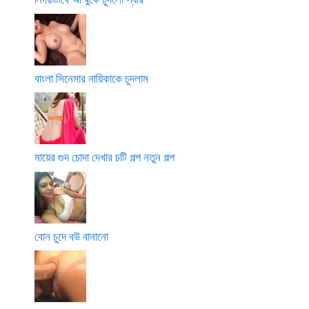
বাংলা সিনেমার নায়িকাকে চুদলাম
মায়ের গুদ চোদা দেখার চটি গল্প নতুন গল্প
বোন চুদে বউ বানানো