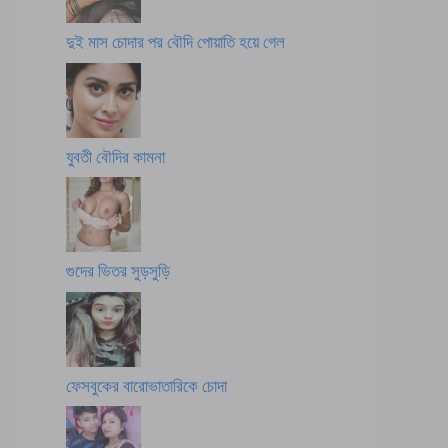
দুই মাস চোদার পর বৌদি পোয়াতি হয়ে গেল
যুবতী বৌদির কামনা
গুদের ভিতর সুড়সুড়ি
ফেসবুকের বারোভাতারিকে চোদা