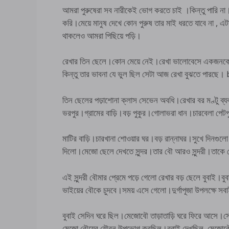
আমরা পুরুষেরা সব নারীকেই ভোগ করতে চাই ।কিন্তু পারি 
করি।মেয়ে মানুষ দেখে কোন পুরুষ তার মাই ধরতে যাবে না , এট
থাকলেও আমরা পিছিয়ে পড়ি।
রেখার তিন ছেলে।কোন মেয়ে নেই।রেখা ভালোবেসে একজনকে 
কিন্তু তার ভাবনা যে ভুল ছিল সেটা আজ রেখা বুঝতে প
তিন ছেলের পড়াশোনা ক্লাস সেভেন অবধি।রেখার বর মণ্টু ব্
ভরপুর।গ্রামের বাড়ি।বড় পুকুর।গোলাভরা ধান।চারবেলা পেট
মাটির বাড়ি।চারখানা শোওয়ার ঘর।বড় রান্নাঘর।সুখে দিনগুলো 
দিলো।মেজো ছেলে দেখতে সুন্দর।তার বৌ আরও সুন্দরী।তাক
এই সুন্দরী বৌমার প্রেমে পড়ে গেলো রেখার বড় ছেলে বুবাই।
ভাইয়ের বৌকে চুদবে।সময় এসে গেলো।দুর্গাপূজা উপলক্ষ
বুবাই সেদিন ঘরে ছিল।মেজোবৌ তাড়াতাড়ি ঘরে ফিরে আসে।সে ত
মেজ়ো বৌয়ের যৌবন উপভোগ করছিল।বুবাই দেখছিল, মেজোবৌ ব