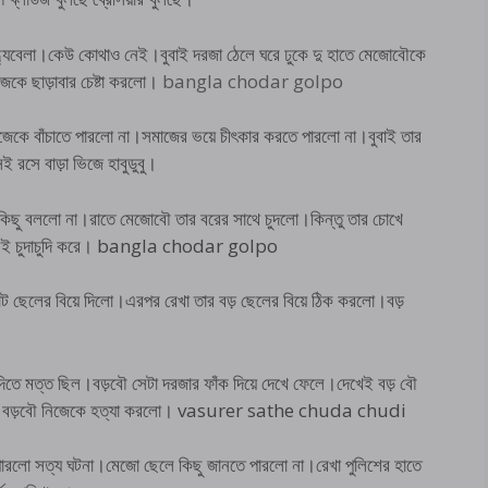
্ধ্যেবেলা।কেউ কোথাও নেই।বুবাই দরজা ঠেলে ঘরে ঢুকে দু হাতে মেজোবৌকে
েকে ছাড়াবার চেষ্টা করলো।
bangla chodar golpo
জেকে বাঁচাতে পারলো না।সমাজের ভয়ে চীৎকার করতে পারলো না।বুবাই তার
েই রসে বাড়া ভিজে হাবুডুবু।
কিছু বললো না।রাতে মেজোবৌ তার বরের সাথে চুদলো।কিন্তু তার চোখে
পেলেই চুদাচুদি করে। bangla chodar golpo
ট ছেলের বিয়ে দিলো।এরপর রেখা তার বড় ছেলের বিয়ে ঠিক করলো।বড়
ুদিতে মত্ত ছিল।বড়বৌ সেটা দরজার ফাঁক দিয়ে দেখে ফেলে।দেখেই বড় বৌ
কদিন বড়বৌ নিজেকে হত্যা করলো। vasurer sathe chuda chudi
পারলো সত্য ঘটনা।মেজো ছেলে কিছু জানতে পারলো না।রেখা পুলিশের হাতে