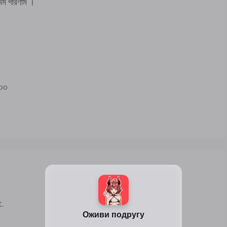
্মম পরিণাম ।
lpo
.