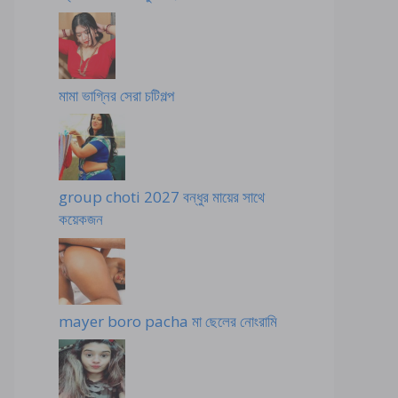
মামা ভাগ্নির সেরা চটিগল্প
group choti 2027 বন্ধুর মায়ের সাথে
কয়েকজন
mayer boro pacha মা ছেলের নোংরামি