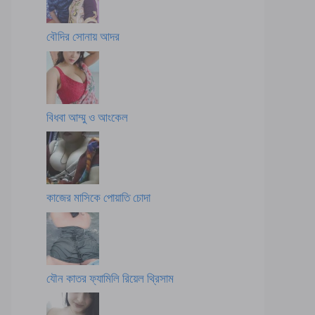
বৌদির সোনায় আদর
বিধবা আম্মু ও আংকেল
কাজের মাসিকে পোয়াতি চোদা
যৌন কাতর ফ্যামিলি রিয়েল থ্রিসাম