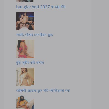
banglachoti 2027 মা আর দিদি
শাশুড়ি বৌমার লেসবিয়ান কান্ড
বুড়ি আন্টির কচি ভাতার
অষ্টাদশী মেয়েকে চুদে সতি পর্দা ছিড়লো বাবা