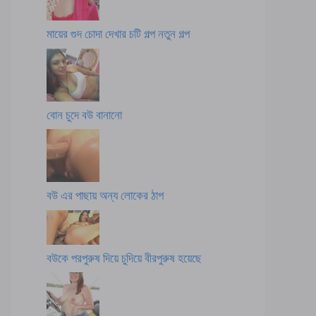
মায়ের গুদ চোদা দেখার চটি গল্প নতুন গল্প
বোন চুদে বউ বানানো
বউ এর পাছায় অন্য লোকের ঠাপ
বউকে পরপুরুষ দিয়ে চুদিয়ে বীরপুরুষ হয়েছে