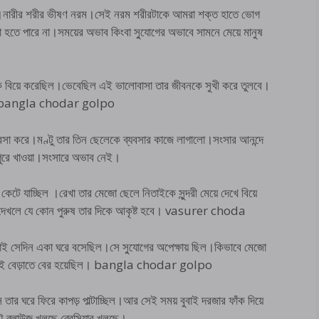
না।নারীর শরীর ভীষণ নরম।সেই নরম শরীরটাকে আমরা শক্ত হাতে ভোগ
া হতে পারে না।সময়ের অভাব কিংবা সু্যোগের অভাবে সামনে মেয়ে মানুষ
বিয়ে করেছিল।ভেবেছিল এই ভালোবাসা তার জীবনকে সুখী করে তুলবে।
ারছে। bangla chodar golpo
যবসা করে।মণ্টু তার তিন ছেলেকে ব্যবসার কাজে লাগালো।সংসার আনন্দে
পুরে খাওয়া।সংসারে অভাব নেই।
কেটে যাচ্ছিল ।রেখা তার মেজো ছেলে নিতাইকে সুন্দরী মেয়ে দেখে বিয়ে
ে দেখলে যে কোন পুরুষ তার দিকে আকৃষ্ট হবে। vasurer choda
বুবাই সেদিন একা ঘরে বসেছিল।সে সু্যোগের অপেক্ষায় ছিল।কিভাবে মেজো
ে সবাই বেড়াতে বের হয়েছিল। bangla chodar golpo
ার ঘরে ফিরে কাপড় পাল্টাচ্ছিল।আর সেই সময় বুবাই দরজার ফাঁক দিয়ে
্লাউজ খুলছে ব্রেসিয়ার খুলছে।