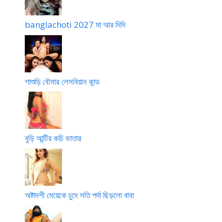
banglachoti 2027 মা আর দিদি
শাশুড়ি বৌমার লেসবিয়ান কান্ড
বুড়ি আন্টির কচি ভাতার
অষ্টাদশী মেয়েকে চুদে সতি পর্দা ছিড়লো বাবা