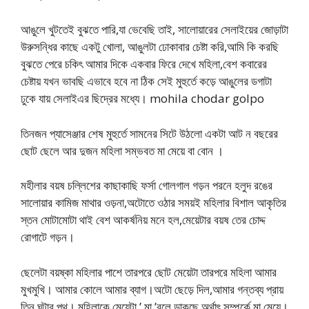
আঙুলে খুটতেই বুঝতে পারি,যা ভেবেছি তাই, সালোয়ারের সেলাইয়ের জোড়াটা
উরুসন্ধির কাছে একটু খোলা, আঙুলটা ঢোকাবার চেষ্টা করি,আমি কি করছি
বুঝতে পেরে চকিৎ আমার দিকে একবার ফিরে দেখে মহিলা,বেশ কবারের
চেষ্টায় যখন ভাবছি এভাবে হবে না ঠিক সেই মুহুর্তে কড়ে আঙুলের ডগাটা
ঢুকে যায় সেলাইএর ছিদ্রের মধ্যে। mohila chodar golpo
তিনজন প্যাসেঞ্জার শেষ মুহুর্তে সামনের সিটে উঠলো একটা আট ন বছরের
ছোট ছেলে আর দুজন মহিলা সম্ভবত মা মেয়ে বা বোন ।
মহীলার বয়ষ চল্লিশের কাছাকাছি ফর্সা গোলগাল গড়ন পরনে হলুদ রঙের
সালোয়ার কামিজ মাথার ওড়না,অটোতে ওঠার সময়ই মহিলার বিশাল আকৃতির
স্তন মোটামোটা থাই বেশ আকর্ষনিয় মনে হল,মেয়েটার বয়ষ তের চোদ্দ
রোগাটে গড়ন।
ছেলেটা বয়ষ্কা মহিলার পাশে তারপরে ছোট মেয়েটা তারপরে মহিলা আমার
মুখমুখি। আমার কোলে আমার ব্যাগ।অটো ছেড়ে দিল,আমার গন্তব্য প্রায়
তিন ঘন্টার পথ। মহিলাকে মেয়েটা,’ মা,’বলে ডাকছে অর্থাৎ সম্পর্কে মা মেয়ে।