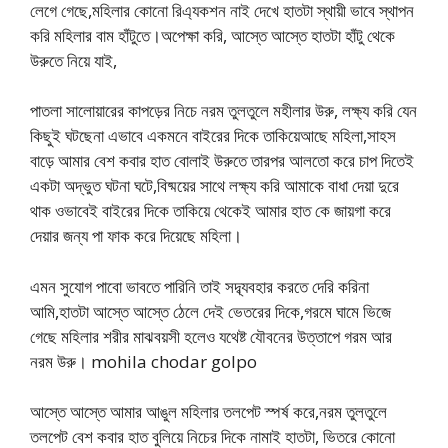
লেগে গেছে,মহিলার কোনো রিএ্যকশন নাই দেখে হাতটা স্থায়ী ভাবে স্থাপন
করি মহিলার বাম হাঁটুতে।অপেক্ষা করি, আস্তে আস্তে হাতটা হাঁটু থেকে
উরুতে নিয়ে যাই,
পাতলা সালোয়ারের কাপড়ের নিচে নরম তুলতুলে মহীলার উরু, লক্ষ্য করি যেন
কিছুই ঘটছেনা এভাবে একমনে বাইরের দিকে তাকিয়েআছে মহিলা,সাহস
বাড়ে আমার বেশ কবার হাত বোলাই উরুতে তারপর আলতো করে চাপ দিতেই
একটা অদ্ভুত ঘটনা ঘটে,বিষ্ময়ের সাথে লক্ষ্য করি আমাকে বাধা দেয়া দুরে
থাক ওভাবেই বাইরের দিকে তাকিয়ে থেকেই আমার হাত কে জায়গা করে
দেয়ার জন্য পা ফাক করে দিয়েছে মহিলা।
এমন সুযোগ পাবো ভাবতে পারিনি তাই সদ্ব্যবহার করতে দেরি করিনা
আমি,হাতটা আস্তে আস্তে ঠেলে দেই ভেতরের দিকে,গরমে ঘামে ভিজে
গেছে মহিলার শরীর মাঝবয়সী হলেও যথেষ্ট যৌবনের উত্তাপে গরম আর
নরম উরু। mohila chodar golpo
আস্তে আস্তে আমার আঙুল মহিলার তলপেট স্পর্ষ করে,নরম তুলতুলে
তলপেট বেশ কবার হাত বুলিয়ে নিচের দিকে নামাই হাতটা, ভিতরে কোনো