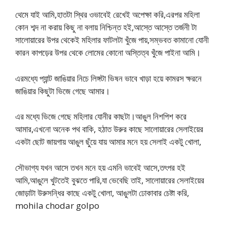
থেমে যাই আমি,হাতটা স্থির ওভাবেই রেখেই অপেক্ষা করি,এরপর মহিলা
কোন শব্দ না করায় কিছু না বলায় নিশ্চিন্ত হই,আস্তে আস্তে তর্জনী টা
সালোয়ারের উপর থেকেই মহিলার ফাটলটা খুঁজে পায়,সম্ভবত কামানো যোনী
কারন কাপড়ের উপর থেকে লোমের কোনো অস্তিত্ব খুঁজে পাইনা আমি।
এরমধ্যে প্যান্ট জাঙিয়ার নিচে লিঙ্গটা ভিষন ভাবে খাড়া হয়ে কামরস ক্ষরনে
জাঙিয়ার কিছুটা ভিজে গেছে আমার।
এর মধ্যে ভিজে গেছে মহিলার যোনীর কাছটা।আঙুল নিশপিশ করে
আমার,এখনো অনেক পথ বাকি, হঠাত উরুর কাছে সালোয়ারের সেলাইয়ের
একটা ছোট জায়গায় আঙুল ছুঁয়ে যায় আমার মনে হয় সেলাই একটু খোলা,
সৌভাগ্য যখন আসে তখন মনে হয় এমনি ভাবেই আসে,তৎপর হই
আমি,আঙুলে খুটতেই বুঝতে পারি,যা ভেবেছি তাই, সালোয়ারের সেলাইয়ের
জোড়াটা উরুসন্ধির কাছে একটু খোলা, আঙুলটা ঢোকাবার চেষ্টা করি,
mohila chodar golpo