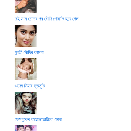
দুই মাস চোদার পর বৌদি পোয়াতি হয়ে গেল
যুবতী বৌদির কামনা
গুদের ভিতর সুড়সুড়ি
ফেসবুকের বারোভাতারিকে চোদা