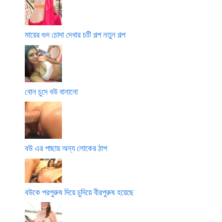
মায়ের গুদ চোদা দেখার চটি গল্প নতুন গল্প
বোন চুদে বউ বানানো
বউ এর পাছায় অন্য লোকের ঠাপ
বউকে পরপুরুষ দিয়ে চুদিয়ে বীরপুরুষ হয়েছে