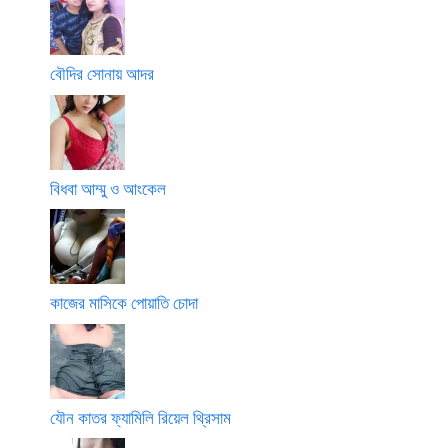
বৌদির সোনায় আদর
বিধবা আম্মু ও আংকেল
কাজের মাসিকে পোয়াতি চোদা
যৌন কাতর ফ্যামিলি রিয়েল থ্রিসাম