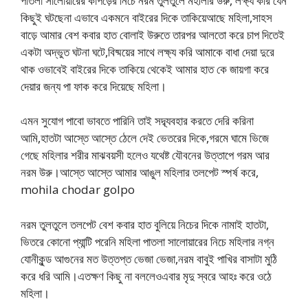
পাতলা সালোয়ারের কাপড়ের নিচে নরম তুলতুলে মহীলার উরু, লক্ষ্য করি যেন
কিছুই ঘটছেনা এভাবে একমনে বাইরের দিকে তাকিয়েআছে মহিলা,সাহস
বাড়ে আমার বেশ কবার হাত বোলাই উরুতে তারপর আলতো করে চাপ দিতেই
একটা অদ্ভুত ঘটনা ঘটে,বিষ্ময়ের সাথে লক্ষ্য করি আমাকে বাধা দেয়া দুরে
থাক ওভাবেই বাইরের দিকে তাকিয়ে থেকেই আমার হাত কে জায়গা করে
দেয়ার জন্য পা ফাক করে দিয়েছে মহিলা।
এমন সুযোগ পাবো ভাবতে পারিনি তাই সদ্ব্যবহার করতে দেরি করিনা
আমি,হাতটা আস্তে আস্তে ঠেলে দেই ভেতরের দিকে,গরমে ঘামে ভিজে
গেছে মহিলার শরীর মাঝবয়সী হলেও যথেষ্ট যৌবনের উত্তাপে গরম আর
নরম উরু।আস্তে আস্তে আমার আঙুল মহিলার তলপেট স্পর্ষ করে,
mohila chodar golpo
নরম তুলতুলে তলপেট বেশ কবার হাত বুলিয়ে নিচের দিকে নামাই হাতটা,
ভিতরে কোনো প্যান্টি পরেনি মহিলা পাতলা সালোয়ারের নিচে মহিলার নগ্ন
যোনীকুন্ড আগুনের মত উত্তপ্ত ভেজা ভেজা,নরম বাবুই পাখির বাসাটা মুঠি
করে ধরি আমি।এতক্ষণ কিছু না বললেওএবার মৃদু স্বরে আহঃ করে ওঠে
মহিলা।