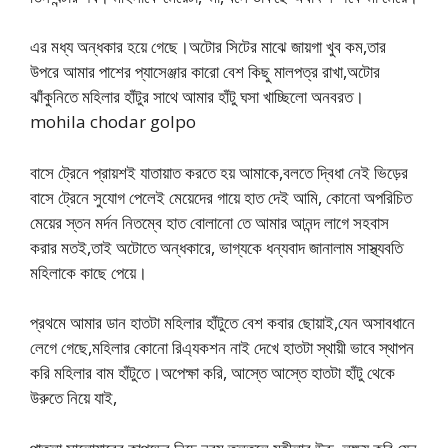
এর মধ্য অন্ধকার হয়ে গেছে।অটোর সিটের মাঝে জায়গা খুব কম,তার
উপরে আমার পাশের প্যাসেঞ্জার কারো বেশ কিছু মালপত্র রাখা,অটোর
ঝাঁকুনিতে মহিলার হাঁটুর সাথে আমার হাঁটু ঘসা খাচ্ছিলো অনবরত।
mohila chodar golpo
বাসে ট্রেনে প্রায়শই যাতায়াত করতে হয় আমাকে,বলতে দ্বিধা নেই ভিড়ের
বাসে ট্রেনে সুযোগ পেলেই মেয়েদের গায়ে হাত দেই আমি, কোনো অপরিচিত
মেয়ের স্তন মর্দন নিতম্বে হাত বোলানো তে আমার আনন্দ লাগে সহবাস
করার মতই,তাই অটোতে অন্ধকারে, ভাগ্যকে ধন্যবাদ জানালাম সাস্থ্যবতি
মহিলাকে কাছে পেয়ে।
প্রথমে আমার ডান হাতটা মহিলার হাঁটুতে বেশ কবার ছোয়াই,যেন অসাবধানে
লেগে গেছে,মহিলার কোনো রিএ্যকশন নাই দেখে হাতটা স্থায়ী ভাবে স্থাপন
করি মহিলার বাম হাঁটুতে।অপেক্ষা করি, আস্তে আস্তে হাতটা হাঁটু থেকে
উরুতে নিয়ে যাই,