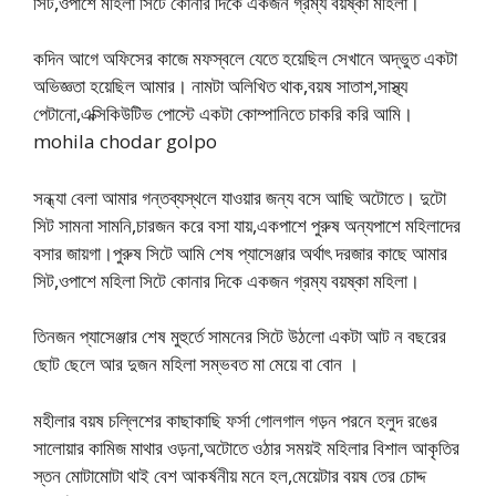
সিট,ওপাশে মহিলা সিটে কোনার দিকে একজন গ্রম্য বয়ষ্কা মহিলা।
কদিন আগে অফিসের কাজে মফস্বলে যেতে হয়েছিল সেখানে অদ্ভুত একটা
অভিজ্ঞতা হয়েছিল আমার। নামটা অলিখিত থাক,বয়ষ সাতাশ,সাস্থ্য
পেটানো,এক্সিকিউটিভ পোস্টে একটা কোম্পানিতে চাকরি করি আমি।
mohila chodar golpo
সন্ধ্যা বেলা আমার গন্তব্যস্থলে যাওয়ার জন্য বসে আছি অটোতে। দুটো
সিট সামনা সামনি,চারজন করে বসা যায়,একপাশে পুরুষ অন্যপাশে মহিলাদের
বসার জায়গা।পুরুষ সিটে আমি শেষ প্যাসেঞ্জার অর্থাৎ দরজার কাছে আমার
সিট,ওপাশে মহিলা সিটে কোনার দিকে একজন গ্রম্য বয়ষ্কা মহিলা।
তিনজন প্যাসেঞ্জার শেষ মুহুর্তে সামনের সিটে উঠলো একটা আট ন বছরের
ছোট ছেলে আর দুজন মহিলা সম্ভবত মা মেয়ে বা বোন ।
মহীলার বয়ষ চল্লিশের কাছাকাছি ফর্সা গোলগাল গড়ন পরনে হলুদ রঙের
সালোয়ার কামিজ মাথার ওড়না,অটোতে ওঠার সময়ই মহিলার বিশাল আকৃতির
স্তন মোটামোটা থাই বেশ আকর্ষনীয় মনে হল,মেয়েটার বয়ষ তের চোদ্দ