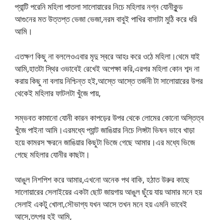
প্যান্টি পরেনি মহিলা পাতলা সালোয়ারের নিচে মহিলার নগ্ন যোনীকুন্ড
আগুনের মত উত্তপ্ত ভেজা ভেজা,নরম বাবুই পাখির বাসাটা মুঠি করে ধরি
আমি।
এতক্ষণ কিছু না বললেওএবার মৃদু স্বরে আহঃ করে ওঠে মহিলা।থেমে যাই
আমি,হাতটা স্থির ওভাবেই রেখেই অপেক্ষা করি,এরপর মহিলা কোন শব্দ না
করায় কিছু না বলায় নিশ্চিন্ত হই,আস্তে আস্তে তর্জনী টা সালোয়ারের উপর
থেকেই মহিলার ফাটলটা খুঁজে পায়,
সম্ভবত কামানো যোনী কারন কাপড়ের উপর থেকে লোমের কোনো অস্তিত্ব
খুঁজে পাইনা আমি।এরমধ্যে প্যান্ট জাঙিয়ার নিচে লিঙ্গটা ভিষন ভাবে খাড়া
হয়ে কামরস ক্ষরনে জাঙিয়ার কিছুটা ভিজে গেছে আমার।এর মধ্যে ভিজে
গেছে মহিলার যোনীর কাছটা।
আঙুল নিশপিশ করে আমার,এখনো অনেক পথ বাকি, হঠাত উরুর কাছে
সালোয়ারের সেলাইয়ের একটা ছোট জায়গায় আঙুল ছুঁয়ে যায় আমার মনে হয়
সেলাই একটু খোলা,সৌভাগ্য যখন আসে তখন মনে হয় এমনি ভাবেই
আসে,তৎপর হই আমি,