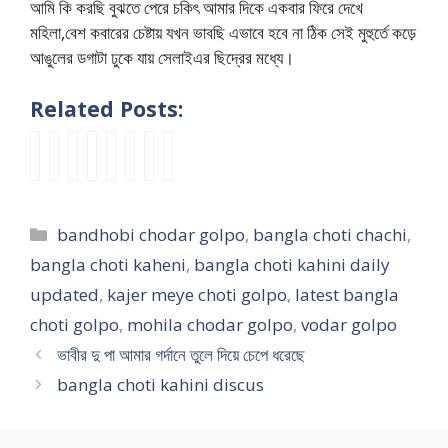
আমি কি করছি বুঝতে পেরে চকিৎ আমার দিকে একবার ফিরে দেখে
মহিলা,বেশ কবারের চেষ্টায় যখন ভাবছি এভাবে হবে না ঠিক সেই মুহুর্তে কড়ে
আঙুলের ডগাটা ঢুকে যায় সেলাইএর ছিদ্রের মধ্যে।
Related Posts:
মা
দ
j
আ
b
অ
b
k
মী
শ
e
হ
a
নি
a
a
র
ম
s
এ
n
তা
n
k
ভো
শ্রে
s
ম
g
র
g
i
Categories
bandhobi chodar golpo
,
bangla choti chachi
,
দা
ণী
i
ন
l
চো
l
c
য়
তে
c
ফি
a
দো
a
h
bangla choti kaheni
,
bangla choti kahini daily
ভা
প
a
গা
c
ন
p
o
updated
,
kajer meye choti golpo
,
latest bangla
গ্নে
ড়ু
s
রে
h
বা
a
t
choti golpo
,
mohila chodar golpo
,
vodar golpo
র
য়া
h
র
o
স
n
i
গ
ক
a
এ
t
না
u
চ
ভাবীর দু পা আমার গর্দানে তুলে দিয়ে চেপে ধরেছে
র
চি
b
ক
i
b
j
ন্দ্রা
bangla choti kahini discus
ম
পা
n
টা
k
o
o
নী
মা
ন্না
a
মে
a
u
k
কা
ল
র
m
য়ে
h
d
e
কী