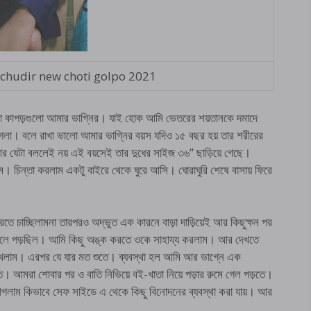
hudir new choti golpo 2021
া কাপড়গুলো আমার ভাগ্নির। যাই হোক আমি ভেতরের শয়তানকে দমাদে
়ে গেলা। বলে রাখা ভালো আমার ভাগ্নির বয়স যদিও ১৫ বছর হয় তার শরীরের
 আর যেটা বললেই নয় এই বয়সেই তার দুধের সাইজ ৩৬” ছাড়িয়ে গেছে।
 চিন্তা করলাম একটু বাইরে থেকে ঘুরে আসি। ঘোরাঘুরি শেষে বাসায় ফিরে
তে চাচ্ছিলামনা তারপরও অদ্ভুত এক কারনে বাড়া দাড়িয়েই আর কিছুক্ষন পর
হবে বলে পড়ছিল। আমি কিছু অঙ্ক করতে ওকে সাহায্য করলাম। আর দেখতে
দেখলাম। এরপর যে যার মত শুতে। ব্যবস্থা হল আমি আর ভাগ্নে এক
তে। আমরা শোবার পর ও বাতি নিভিয়ে বই-খাতা নিয়ে পড়ার রুমে গেল পড়তে।
গলাম কিভাবে সেফ সাইডে এ থেকে কিছু বিনোদনের ব্যবস্থা করা যায়। আর
।