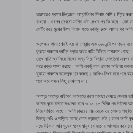
তারপরেও প্রথম চিন্তাকে অগ্রাধিকার দিলাম বেশি। স্থির করলা
রাখবো। এরপর দেখবো ভাগ্নি এটা দেখার পর কি করে। যেই ভা
সেটিং করে মুখের উপর দিলাম যাতে ভাগ্নি রুমে আসার
অপেক্ষার পালা শেষই হয় না। প্রায় এক দেড় ঘন্টা পর পড়ার ঘর
বুঝতে পারলাম ভাগ্নি পড়ার ঘরের বাতি নিভিয়ে বাথরুমে গেছ
রেথে বাতি জ্বালিয়ে নিজের জন্য নিচে বিছানা গোছালো এরপর বা
করে রক্ত পাম্প করছে। আমি একটু নাক ডাকার অভিনয় করলাম।
বুঝতে পারলাম অহেতুক শব্দ করছে। আমিও স্থির হয়ে পরে রই
পরে অনেকক্ষন কিছু দেখলাম না।
আস্তে আস্তে বাইরের আলোতে রুমে আবছা দেখতে পেলাম ভাগ
আমার বুকে রুক্ত সঞ্চালন করে ও ১০-১৫ মিনিট পর উঠলো আর
নিয়ে দাড়িয়ে আছে। আমি চাদরের নিচ থেকে ওর কোমড় পর্য্ন
কিন্তু দেখি ও দাড়িয়ে আছে কোন নড়াচড়া নেই। তখন আমি 
নড়ে উঠলাম আর ঘুমের মধ্যে মানুষ যে ধরনের আওয়ার করে সে র