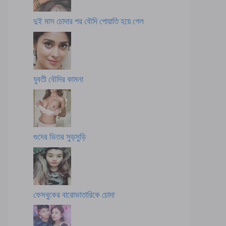
দুই মাস চোদার পর বৌদি পোয়াতি হয়ে গেল
যুবতী বৌদির কামনা
গুদের ভিতর সুড়সুড়ি
ফেসবুকের বারোভাতারিকে চোদা