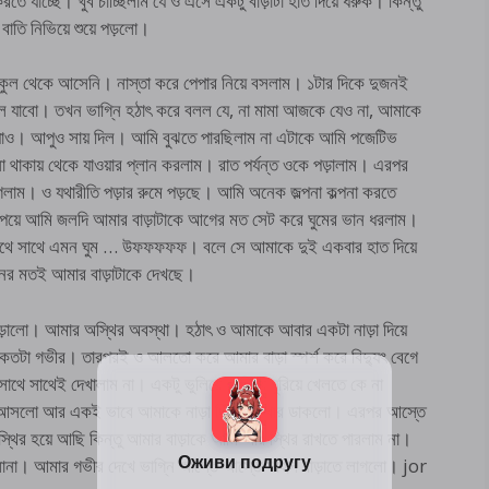
তে যাচ্ছে। খুব চাচ্ছিলাম যে ও এসে একটু বাড়াটা হাত দিয়ে ধরুক। কিন্তু
াতি নিভিয়ে শুয়ে পড়লো।
 স্কুল থেকে আসেনি। নাস্তা করে পেপার নিয়ে বসলাম। ১টার দিকে দুজনই
ে যাবো। তখন ভাগ্নি হঠাৎ করে বলল যে, না মামা আজকে যেও না, আমাকে
যাও। আপুও সায় দিল। আমি বুঝতে পারছিলাম না এটাকে আমি পজেটিভ
া থাকায় থেকে যাওয়ার প্লান করলাম। রাত পর্যন্ত ওকে পড়ালাম। এরপর
গেলাম। ও যথারীতি পড়ার রুমে পড়ছে। আমি অনেক জল্পনা কল্পনা করতে
দ পেয়ে আমি জলদি আমার বাড়াটাকে আগের মত সেট করে ঘুমের ভান ধরলাম।
সাথে সাথে এমন ঘুম … উফফফফফ। বলে সে আমাকে দুই একবার হাত দিয়ে
িনের মতই আমার বাড়াটাকে দেখছে।
়ালো। আমার অস্থির অবস্থা। হঠাৎ ও আমাকে আবার একটা নাড়া দিয়ে
কতটা গভীর। তারপরই ও আলতো করে আমার বাড়া স্পর্শ করে বিদ্যুৎ বেগে
থে সাথেই দেখালাম না। একটু ভুলিয়ে ভালিয়ে ঘুরিয়ে খেলতে কে না
আসলো আর একই ভাবে আমাকে নাড়া দিয়ে একবার ডাকলো। এরপর আস্তে
স্থির হয়ে আছি কিন্তু আমার বাড়াকে আমি আর স্থির রাখতে পারলাম না।
বুঝলোনা। আমার গভীর দেখে ভাগ্নি আস্তে আস্তে সাহস বাড়াতে লাগলো। jor