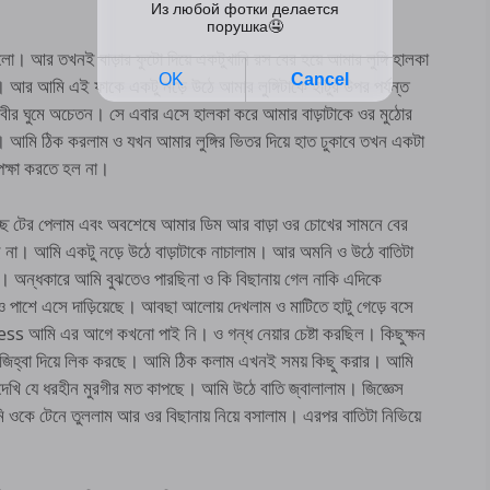
গলো। আর তখনই বাড়ার ফুটো দিয়ে একটুখানি রস বের হয়ে আমার লুঙ্গি হালকা
ল। আর আমি এই ফাকে একটু নড়ে উঠে আমার লুঙ্গিটাকে হাটুর উপর পর্যন্ত
ঘবীর ঘুমে অচেতন। সে এবার এসে হালকা করে আমার বাড়াটাকে ওর মুঠোর
আমি ঠিক করলাম ও যখন আমার লুঙ্গির ভিতর দিয়ে হাত ঢুকাবে তখন একটা
পেক্ষা করতে হল না।
্ছে টের পেলাম এবং অবশেষে আমার ডিম আর বাড়া ওর চোখের সামনে বের
ে না। আমি একটু নড়ে উঠে বাড়াটাকে নাচালাম। আর অমনি ও উঠে বাতিটা
 অন্ধকারে আমি বুঝতেও পারছিনা ও কি বিছানায় গেল নাকি এদিকে
পাশে এসে দাড়িয়েছে। আবছা আলোয় দেখলাম ও মাটিতে হাটু গেড়ে বসে
s আমি এর আগে কখনো পাই নি। ও গন্ধ নেয়ার চেষ্টা করছিল। কিছুক্ষন
ে জিহ্বা দিয়ে লিক করছে। আমি ঠিক কলাম এখনই সময় কিছু করার। আমি
 যে ধরহীন মুরগীর মত কাপছে। আমি উঠে বাতি জ্বালালাম। জিজ্ঞেস
ওকে টেনে তুললাম আর ওর বিছানায় নিয়ে বসালাম। এরপর বাতিটা নিভিয়ে