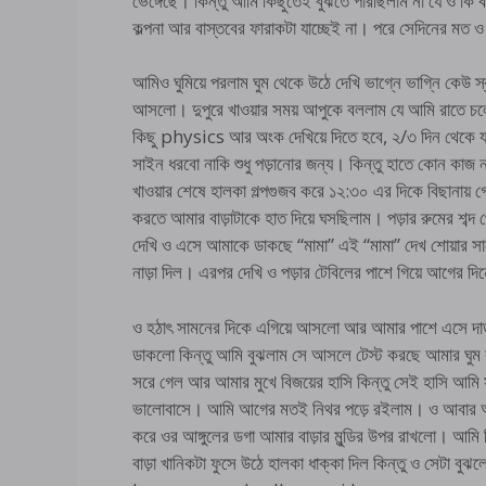
ভেঙ্গেছে। কিন্তু আমি কিছুতেই বুঝতে পারছিলাম না যে ও কি কর
কল্পনা আর বাস্তবের ফারাকটা যাচ্ছেই না। পরে সেদিনের মত ও ব
আমিও ঘুমিয়ে পরলাম ঘুম থেকে উঠে দেখি ভাগ্নে ভাগ্নি কেউ
আসলো। দুপুরে খাওয়ার সময় আপুকে বললাম যে আমি রাতে চল
কিছু physics আর অংক দেখিয়ে দিতে হবে, ২/৩ দিন থেকে 
সাইন ধরবো নাকি শুধু পড়ানোর জন্য। কিন্তু হাতে কোন কাজ ন
খাওয়ার শেষে হালকা গল্পগুজব করে ১২:৩০ এর দিকে বিছানায় 
করতে আমার বাড়াটাকে হাত দিয়ে ঘসছিলাম। পড়ার রুমের শব্
দেখি ও এসে আমাকে ডাকছে “মামা” এই “মামা” দেখ শোয়ার 
নাড়া দিল। এরপর দেখি ও পড়ার টেবিলের পাশে গিয়ে আগের দ
ও হঠাৎ সামনের দিকে এগিয়ে আসলো আর আমার পাশে এসে দাড
ডাকলো কিন্তু আমি বুঝলাম সে আসলে টেস্ট করছে আমার ঘুম 
সরে গেল আর আমার মুখে বিজয়ের হাসি কিন্তু সেই হাসি আমি সা
ভালোবাসে। আমি আগের মতই নিথর পড়ে রইলাম। ও আবার 
করে ওর আঙ্গুলের ডগা আমার বাড়ার মুন্ডির উপর রাখলো। আমি 
বাড়া খানিকটা ফুসে উঠে হালকা ধাক্কা দিল কিন্তু ও সেটা 