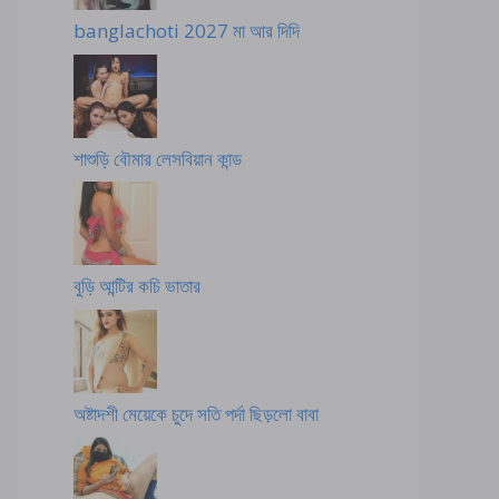
banglachoti 2027 মা আর দিদি
শাশুড়ি বৌমার লেসবিয়ান কান্ড
বুড়ি আন্টির কচি ভাতার
অষ্টাদশী মেয়েকে চুদে সতি পর্দা ছিড়লো বাবা