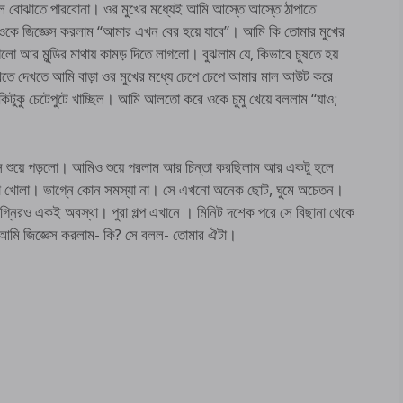
 বোঝাতে পারবোনা। ওর মুখের মধ্যেই আমি আস্তে আস্তে ঠাপাতে
ই ওকে জিজ্ঞেস করলাম “আমার এখন বের হয়ে যাবে”। আমি কি তোমার মুখের
 আর মুন্ডির মাথায় কামড় দিতে লাগলো। বুঝলাম যে, কিভাবে চুষতে হয়
তে দেখতে আমি বাড়া ওর মুখের মধ্যে চেপে চেপে আমার মাল আউট করে
িটুকু চেটেপুটে খাচ্ছিল। আমি আলতো করে ওকে চুমু খেয়ে বললাম “যাও;
এসে শুয়ে পড়লো। আমিও শুয়ে পরলাম আর চিন্তা করছিলাম আর একটু হলে
রজা খোলা। ভাগ্নে কোন সমস্যা না। সে এখনো অনেক ছোট, ঘুমে অচেতন।
াগ্নিরও একই অবস্থা। পুরা গল্প এখানে । মিনিট দশেক পরে সে বিছানা থেকে
আমি জিজ্ঞেস করলাম- কি? সে বলল- তোমার ঐটা।