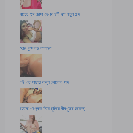
মায়ের গুদ চোদা দেখার চটি গল্প নতুন গল্প
বোন চুদে বউ বানানো
বউ এর পাছায় অন্য লোকের ঠাপ
বউকে পরপুরুষ দিয়ে চুদিয়ে বীরপুরুষ হয়েছে