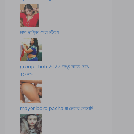
মামা ভাগ্নির সেরা চটিগল্প
group choti 2027 বন্ধুর মায়ের সাথে
কয়েকজন
mayer boro pacha মা ছেলের নোংরামি