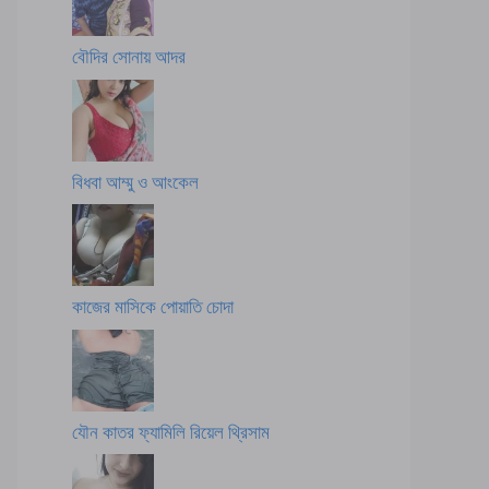
বৌদির সোনায় আদর
বিধবা আম্মু ও আংকেল
কাজের মাসিকে পোয়াতি চোদা
যৌন কাতর ফ্যামিলি রিয়েল থ্রিসাম