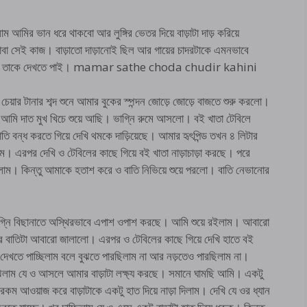
ম আমির ভান ধরে থাকবো আর লুঙ্গির ভেতর দিয়ে বাড়াটা দাড় করিয়ে
বা সেই কাজ। বাড়াতো দাড়ানোই ছিল আর গায়ের চাদরটাকে এমনভাবে
 পর আমি তাকে দেখতে পাই। mamar sathe choda chudir kahini
ে চেয়ার টানার শব্দ শুনে আমার বুকের স্পন্দন জোড়ে জোড়ে বাজতে শুরু করলো।
ে। আমি দাত মুখ খিচে শুয়ে আছি। ভাগ্নি রুমে আসলো। বই খাতা টেবিলে
তি বন্ধ করতে গিয়ে দেখি থমকে দাড়িয়েছে। আমার হৃৎপিন্ড তখন ৪ লিটার
 এরপর দেখি ও টেবিলের কাছে গিয়ে বই খাতা নাড়াচাড়া করছে। পরে
লাম। কিন্তু আমাকে হতাশ করে ও বাতি নিভিয়ে শুয়ে পরলো। বাতি নেভানোর
্নি বিছানাতে অস্থিরভাবে এপাশ ওপাশ করছে। আমি শুয়ে রইলাম। আবারো
 বাতিটা আবারো জালালো। এরপর ও টেবিলের কাছে গিয়ে দেখি হাতে বই
ত দেখতে পাচ্ছিলাম বলে বুঝতে পারছিলাম না আর নড়তেও পারছিলাম না।
বুঝলাম যে ও আসলে আমার বাড়াটা লক্ষ্য করছে। সমানে ঘামছি আমি। একটু
কম আওয়াজ করে বাড়াটাকে একটু হাত দিয়ে নাড়া দিলাম। দেখি যে ওর ধ্যান