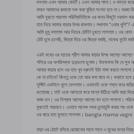
বললাম এখন আমার কোর্টে। এখন আমার পালা। ও কান্না করে
কারন আমাদের রুমতো লক করা যুক্তি সংগত হবে না। দরজা ভির
আমি বুঝতে পারলাম পরিস্থিতিটাকে ওর জন্য কিছুটা নরমাল 
হাত নিয়ে আমার বাড়ার উপর রাখলাম। শুধালাম “এবার খুশি”
আমি চুমু বসালাম আর নিচের ঠোটটা চুষতে লাগলাম। ওর কোন 
ঠোট চুষে চলেছি, জিহ্বা দিয়ে ওর জিহ্বা ঘষছি, নাকের ফুটো ঘ
এরই মধ্যে ওর হাতের গ্রীপ আমার বাড়ার উপর আস্তে আস্তে 
গলিয়ে ওর অপরিপক্ক দুদুগুলো ছুলাম। উফফফফ কি যে সুখ আ
আমার বাড়ার রসে ওর হাত খুব দ্রুতই উঠা নামা করতে লাগলো। কি
কে না চাইবে? কিন্তু ওকে তো আর বলা যাবে না। করাতে হব
লুঙ্গিটা একটানে খুলে ফেললাম। এভাবেই ওকে শক্ত করে জড়িয
গুতোচ্ছে। তাই ওকে আলতো করে শুন্যে উঠিয়ে আমি বাড়া দিয়
কাজ হল। ওর নিশ্বাষ আস্তে আস্তে ঘন হতে লাগলো। পরিবেশ
বুঝতেই পারছেন। এভাবে অনেক সময় চুমোচুমি করার পর ওকে ব
ওর ঘারে হাত বুলাতে লাগলাম। bangla mama vagn
বাড়া ওর ঠোটে বসিয়ে ছোয়ানোর সাথে সাথে ও মুখের মধ্যে 