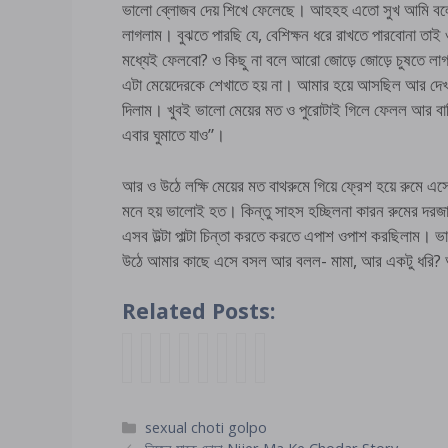
ভালো ব্লোজব দেয় শিখে ফেলেছে। আহহহ এতো সুখ আমি বলে
লাগলাম। বুঝতে পারছি যে, বেশিক্ষন ধরে রাখতে পারবোনা তা
মধ্যেই ফেলবো? ও কিছু না বলে আরো জোড়ে জোড়ে চুষতে লাগলো
এটা মেয়েদেরকে শেখাতে হয় না। আমার হয়ে আসছিল আর দেখ
দিলাম। খুবই ভালো মেয়ের মত ও পুরোটাই গিলে ফেলল আর বাক
এবার ঘুমাতে যাও”।
আর ও উঠে লক্ষি মেয়ের মত বাথরুমে গিয়ে ফ্রেশ হয়ে রুমে 
মনে হয় ভালোই হত। কিন্তু সাহস হচ্ছিলনা কারন রুমের দ
এসব উল্টা পাল্টা চিন্তা করতে করতে এপাশ ওপাশ করছিলাম। ভ
উঠে আমার কাছে এসে বসল আর বলল- মামা, আর একটু ধরি? 
Related Posts:
c
B
a
s
প্র
অ
ছো
ন
h
a
n
a
থ
না
ট
ন্দী
o
n
a
l
ম
মি
খা
গ্রা
t
g
l
i
যৌ
কা
লা
মে
Categories
sexual choti golpo
o
l
c
c
ন
কে
র
র