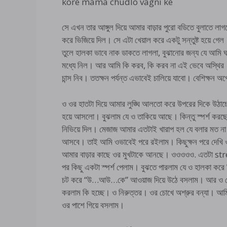
kore mama chudlo vagni ke
সে এখন তার আঙ্গুল দিয়ে আমার বাড়ার পুরো বডিতে বুলাতে লা
করে ভিজিয়ে দিল। সে এটা খেয়াল করে একটু সন্তুষ্ট হয়ে গে
তুলে হালকা ভাবে নাক ডাকতে লাগলা, বুঝানোর জন্য যে আমি 
মধ্যে নিল। আর আমি কি করব, কি করব না এই ভেবে অস্থির। 
চান্স নিব। ততক্ষন পর্যন্ত এভাবেই চালিয়ে যাবো। বেশিক্ষন অ
ও ওর হাতটা দিয়ে আমার লুঙ্ঘি আলতো করে উপরের দিকে উঠাচ
হয়ে আসলো। বুঝলাম যে ও তাকিয়ে আছে। কিন্তু স্পর্শ করছ
নিভিয়ে দিল। মেজাজ আমার এতটাই খারাপ হল যে বলার মত না।
আসবে। তাই আমি ওভাবেই পরে রইলাম। কিছুক্ষন পরে দেখি ও 
আমার বাড়ার কাছে ওর মুখটাকে আনছে। ওওওওও. এতটা stres
পর কিছু একটা স্পর্শ পেলাম। বুঝতে পারলাম যে ও হালকা কর
চট করে “উ…আউ…কে” আওয়াজ দিয়ে উঠে বসলাম। আর ও দেখি
করলাম কি হচ্ছে। ও নিরুত্তর। ওর চোখে অশ্রুর বন্যা। আমি 
ওর পাশে গিয়ে বসলাম।