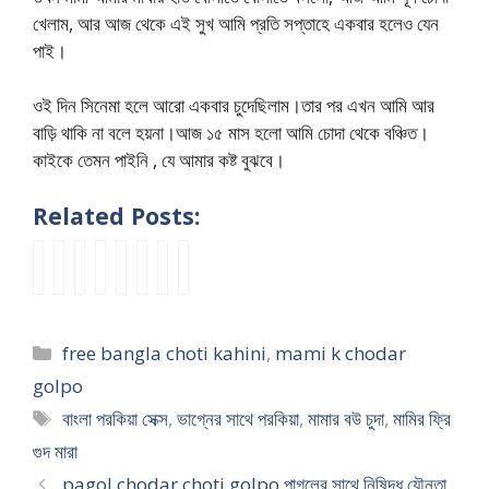
খেলাম, আর আজ থেকে এই সুখ আমি প্রতি সপ্তাহে একবার হলেও যেন
পাই।
ওই দিন সিনেমা হলে আরো একবার চুদেছিলাম।তার পর এখন আমি আর
বাড়ি থাকি না বলে হয়না।আজ ১৫ মাস হলো আমি চোদা থেকে বঞ্চিত।
কাইকে তেমন পাইনি , যে আমার কষ্ট বুঝবে।
Related Posts:
মা
পো
b
b
ভা
b
জো
m
মী
দ
a
a
বী
a
র
a
র
মা
n
n
র
n
ক
y
ভো
রা
g
g
দ
g
রে
e
Categories
free bangla choti kahini
,
mami k chodar
দা
স্ব
l
l
ল
l
খা
r
য়
ভা
a
a
দ
a
টে
s
golpo
ভা
ব
c
c
লে
s
র
a
Tags
বাংলা পরকিয়া সেক্স
,
ভাগ্নের সাথে পরকিয়া
,
মামার বউ চুদা
,
মামির ফ্রি
গ্নে
গু
h
h
ধা
e
সা
m
গুদ মারা
র
দে
o
o
ম
r
থে
i
গ
র
t
t
সা
a
বে
c
pagol chodar choti golpo পাগলের সাথে নিষিদ্ধ যৌনতা