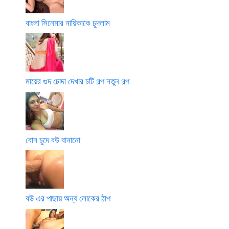
বাংলা সিনেমার নায়িকাকে চুদলাম
মায়ের গুদ চোদা দেখার চটি গল্প নতুন গল্প
বোন চুদে বউ বানানো
বউ এর পাছায় অন্য লোকের ঠাপ