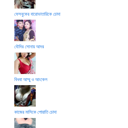
ফেসবুকের বারোভাতারিকে চোদা
বৌদির সোনায় আদর
বিধবা আম্মু ও আংকেল
কাজের মাসিকে পোয়াতি চোদা