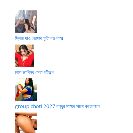
o
r
e
প্লিজ দাও ভোদার ফুটা বড় করে
মামা ভাগ্নির সেরা চটিগল্প
group choti 2027 বন্ধুর মায়ের সাথে কয়েকজন