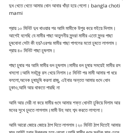
দুধ খেতে খেতে আমার ধোন আবার খাঁড়া হয়ে গেলো। bangla choti
mami
প্রায় ১০ মিনিট দুধ খাওয়ার পর আমি মামীকে উপুর করে শুইয়ে দিলাম।
আগেই বলেছি যে মামীর পাছা অতুলনীয় সুন্দর! মামীর এতো সুন্দর পাছা
চুষবোনা সেটা কী হয়?এরপর মামীর পাছা পাগলের মতো চুষতে লাগলাম।
প্রায় ৪০ মিনিট পাছা চুষলাম।
পাছা চুষার পর আমি মামীর গুদ চুষলাম।মামীর গুদ চুষার সময়েই মামীর রস
খসলো।আমি সবটুকু রস খেয়ে নিলাম।৫ মিনিট পর মামী আমার পা ধরে
বললো,অনেক চুষাচুষি করলা রাজু, এইবার অন্তত আমার গুদে ধোন
ঢুকাও,আমি আর থাকতে পারছি না
আমি আর দেরী না করে মামীর গুদে আমার শক্ত ধোনটা ঢুকিয়ে দিলাম আর
মনের সুখে চুদতে লাগলাম।মামী উহ আহ শব্দ করতে লাগলো।
আমি আরো জোরে জোরে ঠাপ দিতে লাগলাম।২০ মিনিট ঠাপ দিতেই আমার
মাল আউট হবার উপক্রম হয়ে গেলো।আমি মামীর গুদে সবটুকু মাল ঢেলে