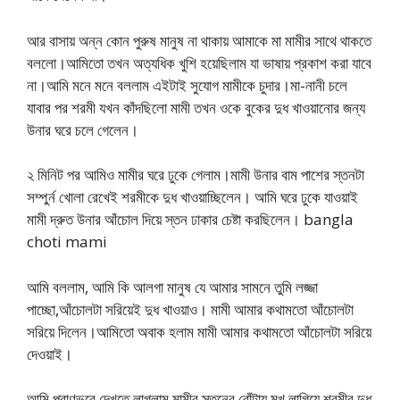
আর বাসায় অন্ন কোন পুরুষ মানুষ না থাকায় আমাকে মা মামীর সাথে থাকতে
বললো।আমিতো তখন অত্যধিক খুশি হয়েছিলাম যা ভাষায় প্রকাশ করা যাবে
না।আমি মনে মনে বললাম এইটাই সুযোগ মামীকে চুদার।মা-নানী চলে
যাবার পর শরমী যখন কাঁদছিলো মামী তখন ওকে বুকের দুধ খাওয়ানোর জন্য
উনার ঘরে চলে গেলেন।
২ মিনিট পর আমিও মামীর ঘরে ঢুকে গেলাম।মামী উনার বাম পাশের স্তনটা
সম্পুর্ন খোলা রেখেই শরমীকে দুধ খাওয়াচ্ছিলেন। আমি ঘরে ঢুকে যাওয়াই
মামী দ্রুত উনার আঁচোল দিয়ে স্তন ঢাকার চেষ্টা করছিলেন। bangla
choti mami
আমি বললাম, আমি কি আলগা মানুষ যে আমার সামনে তুমি লজ্জা
পাচ্ছো,আঁচোলটা সরিয়েই দুধ খাওয়াও। মামী আমার কথামতো আঁচোলটা
সরিয়ে দিলেন।আমিতো অবাক হলাম মামী আমার কথামতো আঁচোলটা সরিয়ে
দেওয়াই।
আমি প্রাণভরে দেখতে লাগলাম মামীর স্তনের বোঁটায় মুখ লাগিয়ে শরমীর দুধ