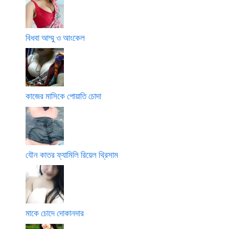
বিধবা আম্মু ও আংকেল
কাজের মাসিকে পোয়াতি চোদা
যৌন কাতর ফ্যামিলি রিয়েল থ্রিসাম
মাকে চোদে দোকানদার