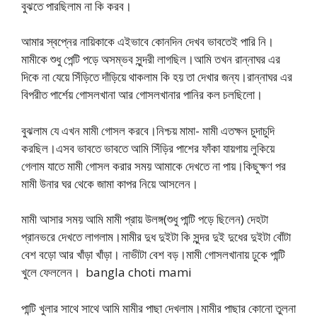
বুঝতে পারছিলাম না কি করব।
আমার স্বপ্নের নায়িকাকে এইভাবে কোনদিন দেখব ভাবতেই পারি নি।
মামীকে শুধু পেন্টি পড়ে অসম্ভব সুন্দরী লাগছিল।আমি তখন রান্নাঘর এর
দিকে না যেয়ে সিঁড়িতে দাঁড়িয়ে থাকলাম কি হয় তা দেখার জন্য।রান্নাঘর এর
বিপরীত পার্শেয় গোসলখানা আর গোসলখানার পানির কল চলছিলো।
বুঝলাম যে এখন মামী গোসল করবে।নিশ্চয় মামা- মামী এতক্ষন চুদাচুদি
করছিল।এসব ভাবতে ভাবতে আমি সিঁড়ির পাশের ফাঁকা যায়গায় লুকিয়ে
গেলাম যাতে মামী গোসল করার সময় আমাকে দেখতে না পায়।কিছুক্ষণ পর
মামী উনার ঘর থেকে জামা কাপর নিয়ে আসলেন।
মামী আসার সময় আমি মামী প্রায় উলঙ্গ(শুধু পান্টি পড়ে ছিলেন) দেহটা
প্রানভরে দেখতে লাগলাম।মামীর দুধ দুইটা কি সুন্দর দুই দুধের দুইটা বোঁটা
বেশ বড়ো আর খাঁড়া খাঁড়া। নাভীটা বেশ বড়।মামী গোসলখানায় ঢুকে পান্টি
খুলে ফেললেন। bangla choti mami
পান্টি খুলার সাথে সাথে আমি মামীর পাছা দেখলাম।মামীর পাছার কোনো তুলনা