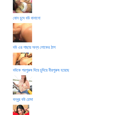
বোন চুদে বউ বানানো
বউ এর পাছায় অন্য লোকের ঠাপ
বউকে পরপুরুষ দিয়ে চুদিয়ে বীরপুরুষ হয়েছে
বন্ধুর বউ চোদা