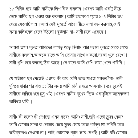
১৫ মিনিট ধরে আমি মামীকে লিপ কিস করলাম।এরপর আমি একটু নীচে
নেমে মামীর দুধ খাওয়া শুরু করলাম।আমি ততক্ষণে প্রায় ৬-৭ লিটার দুধ
খেয়ে ফেলেছিলাম।আমি যেই মূহুর্তে আরো নীচে নামা শুরু করলাম,সেই
সময় কলিংবেল বেজে উঠলো।বুঝলাম মা- নানী চলে এসেছে।
আমরা তখন দ্রুত আমাদের কাপড় পড়ে নিলাম আর দরজা খুলতে যেতে যেতে
মামীকে বললাম,আজকে রাতে আমি তোমার সাথে থাকবো,দরজা খুলে রেখো।
মামী খুশি হয়ে বললো্,ঠিক আছে।সে রাতে আমি বেশি ভাত খেতে পারিনি।
যে পরিমাণ দুধ খেয়েছি এরপর কী আর বেশি ভাত খাওয়া সম্ভব?মা- নানী
ঘুমিয়ে যাবার পর রাত ১১ টার সময় আমি মামীর ঘরে আসলাম।ঘরে ঢুকেই
মামীকে জরিয়ে ধরে চুমু খাই।এরপর মামীর মুখের দিকে একদৃষ্টিতে অনেকক্ষণ
তাকিয়ে থাকি।
মামীঃ কী হলো?কী দেখছো এমন করে? আমিঃ মামী,তুমি এতো সুন্দর কেন?
আমি তোমার মতো বা তোমার চেয়ে সুন্দর মেয়ে আজ পর্যন্ত
দেখিনি আর
মা
ভবিষ্যতেও দেখবো না। তাই তোমাকে প্রাণ ভরে দেখছি।আমি যদি তোমার