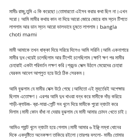
মামীঃ রাজু,তুমি এ কি করেছো।তোমারতো এইসব করার কথা ছিল না।এখন
সরো। আমি মামীর কথায় কান না দিয়ে আরো জোরে জোরে বাম স্তন টিপতে
লাগলাম আর ডান স্তন আরো ভালভাবে চুষতে লাগলাম। bangla
choti mami
মামী আমাকে তখন ধাক্কা দিয়ে সরিয়ে দিলেও আমি সরিনি।আমি একনাগারে
মামীর দুধ খেয়েই চলেছিলাম আর টিপেই চলেছিলাম।ক্ষাণি ক্ষণ পর মামীর
চেহারাই একটা পরিবর্তন লক্ষণ করি।প্রচন্ড সেক্স উঠলে মেয়েদের চেহারা
যেরকম আবেগ আপ্লুত হয়ে উঠে ঠিক সেরকম।
আমি বুঝলাম যে মামীর সেক্স উঠে গেছে।আমিতো এই মূহুর্তেরই অপেক্ষায়
ছিলাম এতোক্ষণ। এরপর আমি দুধ খাওয়া বন্ধ করে মামীকে দাঁড় করিয়ে
শাড়ী-ব্লাউজ- ব্রা-সায়া-পেন্টি সব খুলে দিয়ে মামীকে পুরো ন্যাংটা করে
দিলাম।মামী কোন বাঁধা না দেয়ায় বুঝলাম যে মামী আমার চোদন খেতে চাই।
আমিও প্যান্ট খুলে ন্যাংটা হয়ে গেলাম।মামী আমার ৬ ইঞ্ছি লম্বা ধোনের
দিকে একদৃষ্টিতে অনেকক্ষণ তাকিয়ে রইলো।তারপর বললো- মামীঃ তোমার