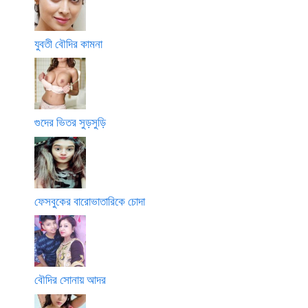
যুবতী বৌদির কামনা
গুদের ভিতর সুড়সুড়ি
ফেসবুকের বারোভাতারিকে চোদা
বৌদির সোনায় আদর