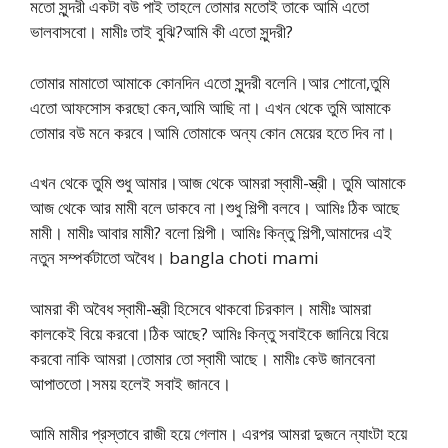
মতো সুন্দরী একটা বউ পাই তাহলে তোমার মতোই তাকে আমি এতো
ভালবাসবো। মামীঃ তাই বুঝি?আমি কী এতো সুন্দরী?
তোমার মামাতো আমাকে কোনদিন এতো সুন্দরী বলেনি।আর শোনো,তুমি
এতো আফসোস করছো কেন,আমি আছি না। এখন থেকে তুমি আমাকে
তোমার বউ মনে করবে।আমি তোমাকে অন্য কোন মেয়ের হতে দিব না।
এখন থেকে তুমি শুধু আমার।আজ থেকে আমরা স্বামী-স্ত্রী। তুমি আমাকে
আজ থেকে আর মামী বলে ডাকবে না।শুধু শিল্পী বলবে। আমিঃ ঠিক আছে
মামী। মামীঃ আবার মামী? বলো শিল্পী। আমিঃ কিন্তু শিল্পী,আমাদের এই
নতুন সম্পর্কটাতো অবৈধ। bangla choti mami
আমরা কী অবৈধ স্বামী-স্ত্রী হিসেবে থাকবো চিরকাল। মামীঃ আমরা
কালকেই বিয়ে করবো।ঠিক আছে? আমিঃ কিন্তু সবাইকে জানিয়ে বিয়ে
করবো নাকি আমরা।তোমার তো স্বামী আছে। মামীঃ কেউ জানবেনা
আপাততো।সময় হলেই সবাই জানবে।
আমি মামীর প্রস্তাবে রাজী হয়ে গেলাম। এরপর আমরা দুজনে ন্যাংটা হয়ে