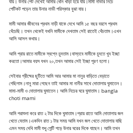
যায়। উনার পেট দেখেই আমার ধোন খাড়া হয়ে যায়।মামী নাভীর নিচে
পেটিকট পড়েন তায় উনার নাভী পরিস্কার বুঝা যায়।
মামী আমার জীবনের প্রথম নাড়ী যাকে দেখে আমি ১৫ বছর বয়সে প্রথম
খেঁচেছি। তখন থেকেই যখনি মামীকে দেখতাম সেই রাতেই খেঁচতাম।এখন
আসি আসল কথায়।
আমি প্রায় রাতে মামীকে স্বপ্নে চুদতাম।বাস্তবে মামীকে চুদতে খুব ইচ্ছা
করতো।আমার বয়স যখন ২০,তখন আমার সেই ইচ্ছা পূরণ হলো।
সেইবার গ্রীষ্মের ছুটিতে আমি আর আমার মা নানুর বাড়িতে বেড়াতে
গেছিলাম।নানু মারা গেছেন তাই আমার মা নানীর সাথে দোতালায় ঘুমাতেন।
মামা-মামী ও দোতালায় ঘুমাতেন। আমি নিচের ঘরে ঘুমাতাম। bangla
choti mami
আমি পরাশুনা করে রাত ২ টার দিকে ঘুমাতাম।প্রায় রাতে আমি দোতালায় জল
খেতে যেতাম।একদিন রাত ১ টার সময় আমি যখন জল খেতে দোতালায় যাছি
এমন সময় দেখি মামী শুধু পেন্টি পড়ে উনার ঘরের দিকে যাছেন। আমি তখন