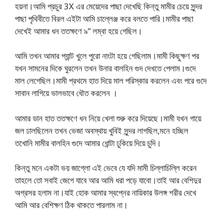
হয়না।আমি প্রচুর 3X এর মেয়েদের পাছা দেখেছি কিন্তু মামীর চেয়ে সুন্দর
পাছা পৃথিবীতে বিরল এইটা আমি চাল্লেঞ্জ করে বলতে পারি।মামীর পাছা
দেখেই আমার ধন ততক্ষণে ৯” লম্বা হয়ে গেছিল।
আমি তখন আমার প্যান্ট খুলে পুরো নাংটা হয়ে গেছিলাম।মামী কিছুক্ষণ পর
যখন সামনের দিকে ঘুরলেন তখন উনার বালহিন গুদ দেখতে পেলাম।গুদে
মাল লেগেছিল।মামী প্রথমে হাত দিয়ে মাল পরিস্কার করলেন এবং পরে গুদে
সাবান লাগিয়ে ভালভাবে ধৌত করলেন ।
আমার ডান হাত ততক্ষণে ধন নিয়ে খেলা শুরু করে দিয়েছে।মামী যখন গায়ে
জল ঢালছিলেন তখন ভেজা অবস্থায় খুবিই সুন্দর লাগছিল,মনে হচ্ছিল
তখোনি মামীর বালহিন গুদে আমার ধোন্টা ঢুকিয়ে দিয়ে চুদি।
কিন্তু মনে একটা ভয় জাগ্লো এই ভেবে যে যদি মামী চিল্লাচিল্লি করেন
তাহলে তো সবাই জেগে যাবে আর আমি ধরা পড়ে যাবো।তাই আর বেশিদুর
অগ্রসর হলাম না।যাই হোক আমার স্বপ্নের নায়িকার উলঙ্গ শরীর দেখে
আমি আর বেশিক্ষণ ঠিক থাকতে পারলাম না।