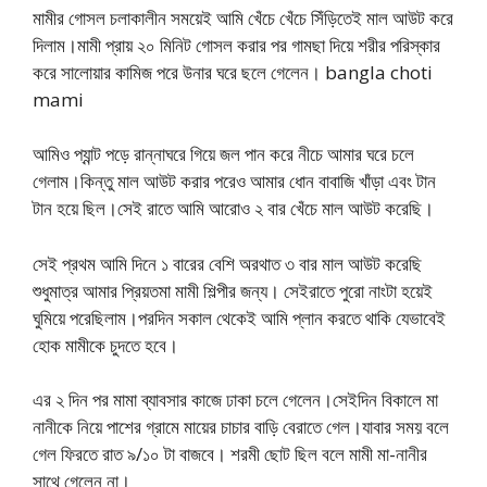
মামীর গোসল চলাকালীন সময়েই আমি খেঁচে খেঁচে সিঁড়িতেই মাল আউট করে
দিলাম।মামী প্রায় ২০ মিনিট গোসল করার পর গামছা দিয়ে শরীর পরিস্কার
করে সালোয়ার কামিজ পরে উনার ঘরে ছলে গেলেন। bangla choti
mami
আমিও প্যান্ট পড়ে রান্নাঘরে গিয়ে জল পান করে নীচে আমার ঘরে চলে
গেলাম।কিন্তু মাল আউট করার পরেও আমার ধোন বাবাজি খাঁড়া এবং টান
টান হয়ে ছিল।সেই রাতে আমি আরোও ২ বার খেঁচে মাল আউট করেছি।
সেই প্রথম আমি দিনে ১ বারের বেশি অরথাত ৩ বার মাল আউট করেছি
শুধুমাত্র আমার প্রিয়তমা মামী শিল্পীর জন্য। সেইরাতে পুরো নাংটা হয়েই
ঘুমিয়ে পরেছিলাম।পরদিন সকাল থেকেই আমি প্লান করতে থাকি যেভাবেই
হোক মামীকে চুদতে হবে।
এর ২ দিন পর মামা ব্যাবসার কাজে ঢাকা চলে গেলেন।সেইদিন বিকালে মা
নানীকে নিয়ে পাশের গ্রামে মায়ের চাচার বাড়ি বেরাতে গেল।যাবার সময় বলে
গেল ফিরতে রাত ৯/১০ টা বাজবে। শরমী ছোট ছিল বলে মামী মা-নানীর
সাথে গেলেন না।