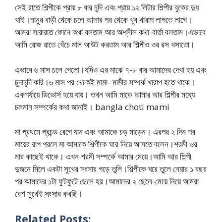
সেই রাতে শিল্পীকে প্রায় ৮ বার চুদি এবং প্রায় ১২ লিটার শিল্পীর বুকের দুধ
খাই।নানুর বাড়ী থেকে চলে আসার পর থেকে খুব খারাপ লাগতে লাগে।
আমরা সারারাত ফোনে কথা বলতাম আর অশ্লীল কথা-বার্তা বলতাম।এভাবে
আমি রোজ রাতে খেঁচে মাল আউট করতাম আর শিল্পীও ওর রস খসাতো।
এভাবে ৬ মাস চলে গেলো।যদিও এর মাঝে ৭-৮ বার আমাদের দেখা হয় এবং
চুদাচুদি করি।৬ মাস পর থেকেই মামা- মামীর সম্পর্ক খারাপ হতে থাকে।
একপর্যায়ে ডিভোর্স হয়ে যায়। তখন আমি মাকে আমার আর শিল্পীর মধ্যে
চলমান সম্পর্কের কথা জানাই। bangla choti mami
মা প্রথমে প্রচন্ড রেগে যান এবং আমাকে চড় মাড়েন। এরপর ২ দিন পর
মায়ের রাগ পরলে মা আমাকে শিল্পীকে ঘরে নিয়ে আসতে বলেন।শরমী ওর
মার কাছেই থাকে। এখন শরমী সম্পর্কে আমার মেয়ে।আমি আর শিল্পী
দুজনে মিলে একটা সুখের সংসার গড়ে তুলি।শিল্পীকে ঘরে তুলে নেয়ার ১ বছর
পর আমাদের ১টা ফুটফুটে ছেলে হয়।আমাদের ২ ছেলে-মেয়ে নিয়ে আমরা
বেশ সুখেই সংসার করছি।
Related Posts: