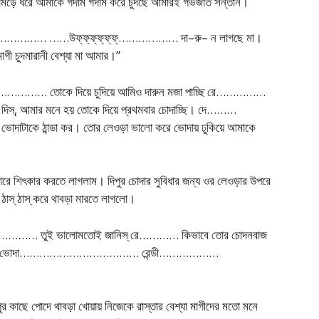
ামড়ে ধরে আমাকে গদাম গদাম করে চুদছে আমারই গর্ভজাত সন্তান।
‌স্‌স্‌……………… ……উফ্‌ফ্‌ফ্‌ফ্‌ফ্‌ফ্‌……………… দা–রু– ন লাগছে মা।
গী চুদমারানী বেশ্যা মা আমার।”
………… তোকে দিয়ে চুদিয়ে আমিও দারুন মজা পাচ্ছি রে……………
 দিস্‌, আমার মনে হয় তোকে দিয়ে প্রথমবার চোদাচ্ছি। দে………
দাটাকে ঠান্ডা কর। তোর লেওড়া ভালো করে ভোদায় ঢুকিয়ে আমাকে
রে শিৎকার করতে লাগলাম। দিপুর চোদার সুবিধার জন্য ওর লেওড়ার উপরে
াস্‌ ঠাস্‌ করে থাবড়া মারতে লাগলো।
……………… তুই ভালোমতোই জানিস্‌ রে………… কিভাবে তোর চোদনবাজ
েয়ে শ্রেষ্ঠ ভোদা……………………………… রেন্ডী………………
কাছে পোদে থাবড়া খোয়ায় নিজেকে রাস্তার বেশ্যা মাগীদের মতো মনে