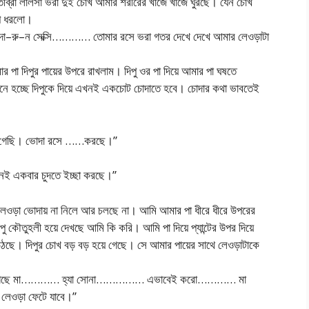
ীব্রা লালসা ভরা দুই চোখ আমার শরীরের খাঁজে খাঁজে ঘুরছে। যেন চোখ
পে ধরলো।
দা–রু–ন সেক্সি………… তোমার রসে ভরা গতর দেখে দেখে আমার লেওড়াটা
র পা দিপুর পায়ের উপরে রাখলাম। দিপু ওর পা দিয়ে আমার পা ঘষতে
ে হচ্ছে দিপুকে দিয়ে এখনই একচোট চোদাতে হবে। চোদার কথা ভাবতেই
য়ে গেছি। ভোদা রসে ……করছে।”
ই একবার চুদতে ইচ্ছা করছে।”
 লেওড়া ভোদায় না নিলে আর চলছে না। আমি আমার পা ধীরে ধীরে উপরের
কৌতুহলী হয়ে দেখছে আমি কি করি। আমি পা দিয়ে প্যান্টের উপর দিয়ে
ে উঠছে। দিপুর চোখ বড় বড় হয়ে গেছে। সে আমার পায়ের সাথে লেওড়াটাকে
লো লাগছে মা………… হ্যা সোনা…………… এভাবেই করো………… মা
ওড়া ফেটে যাবে।”