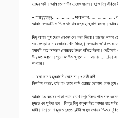
চোদন খাই। আমি তো মাগীর চেয়েও খারাপ। হঠাৎ দিপু কঁকিয়
– “আহ্‌হ্‌হ্‌হ্‌হ্‌হ্‌……………… মাআআআ………………… আমি জা
আমার লেওড়াটাকে গিলে খাওয়ার জন্য হা হুতাশ করছে। আমি 
দিপু আমার মুখ থেকে লেওড়া বের করে নিলো। তারপর আমার ঠ
ওর লেওড়া আমার ভোদায় খোঁচা দিচ্ছে। লেওড়ার ছোঁয়া পেয়ে 
ঘষাঘষি করে আমাকে কোমডের উপরে বসিয়ে দিলো। পেটিকোট ও
উম্মুক্ত করলো। পুরো ব্লাউজ খুললো না। এরপর ……দিপু আমা
লাগলো।
– “তো আমার চুদমারানী সেক্সি মা। খানকী মাগী………………
নিশপিশ করছে, তাই না? তাবে আমি তোমার ভোদাটা একটু চুষে
আমার ৪০ বছরের পাকা ভোদা দেখে দিপুর জিভে পানি চলে এসে
চুষতে ওর সুবিধা হবে। কিন্তু দিপু ধাক্কা দিয়ে আমার হাত 
দাসী। দিপু ভোদা চুষতে চুষতে দুইটা আঙ্গুল ভোদার ভিতরে ঢুক