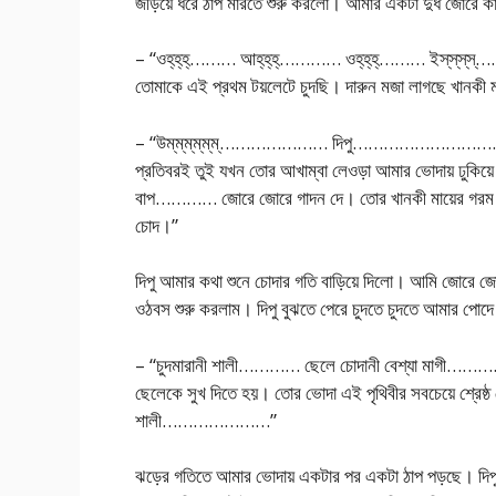
জড়িয়ে ধরে ঠাপ মারতে শুরু করলো। আমার একটা দুধ জোরে ক
– “ওহ্‌হ্‌হ্‌……… আহ্‌হ্‌হ্‌………… ওহ্‌হ্‌হ্‌……… ইস্‌স্
তোমাকে এই প্রথম টয়লেটে চুদছি। দারুন মজা লাগছে খানকী মা
– “উম্‌ম্‌ম্‌ম্‌ম্‌ম্‌………………… দিপু…………………………
প্রতিবরই তুই যখন তোর আখাম্বা লেওড়া আমার ভোদায় ঢুকিয়ে
বাপ………… জোরে জোরে গাদন দে। তোর খানকী মায়ের গরম ভো
চোদ।”
দিপু আমার কথা শুনে চোদার গতি বাড়িয়ে দিলো। আমি জোরে জো
ওঠবস শুরু করলাম। দিপু বুঝতে পেরে চুদতে চুদতে আমার পোদে ঠ
– “চুদমারানী শালী………… ছেলে চোদানী বেশ্যা মাগী…
ছেলেকে সুখ দিতে হয়। তোর ভোদা এই পৃথিবীর সবচ
শালী…………………”
ঝড়ের গতিতে আমার ভোদায় একটার পর একটা ঠাপ পড়ছে। দিপুর 