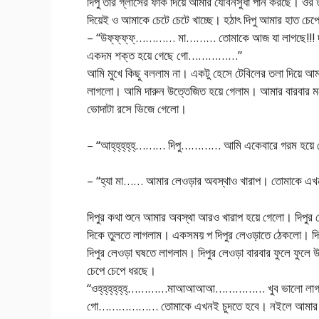
দিপু তার গ্লাসের ফাঁক দিয়ে আমার যৌবনসুধা পান করছে। ওর ত
দিয়েই ও আমাকে চেটে চেটে খাচ্ছে। হঠাৎ দিপু আমার হাত চে
– “উফ্‌ফ্‌ফ্‌ফ্‌………… মা……… তোমাকে আজ যা লাগছে!!! 
একদম শক্ত হয়ে গেছে গো……………”
আমি মুখে কিছু বললাম না। একটু হেসে টেবিলের তলা দিয়ে আমা
লাগলো। আমি দারুন উত্তেজিত হয়ে গেলাম। আমার বারবার মন
ভোদাটা রসে ভিজে গেলো।
– “আহ্‌হ্‌হ্‌হ্‌হ্‌……… দিপু………… আমি একেবারে গরম হ
– “হ্যা মা…… আমার লেওড়ার অবস্থাও খারাপ। তোমাকে এখন
দিপুর কথা শুনে আমার অবস্থা আরও খারাপ হয়ে গেলো। দিপুর
দিকে তুলতে লাগলাম। একসময় প দিপুর লেওড়াতে ঠেকলো। দিপু 
দিপুর লেওড়া ঘষতে লাগলাম। দিপুর লেওড়া বারবার ফুলে ফুল
চেপে চেপে ধরছে।
“ওহ্‌হ্‌হ্‌হ্‌হ্‌হ্‌…………মাআআআআ…………… খুব ভা
গো……………… তোমাকে এখনই চুদতে হবে। নইলে আমার লে