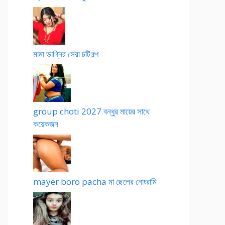
মামা ভাগ্নির সেরা চটিগল্প
group choti 2027 বন্ধুর মায়ের সাথে
কয়েকজন
mayer boro pacha মা ছেলের নোংরামি