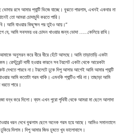
ভোদার রসে আমার প্যান্টি ভিজে যাচ্ছে। বুঝতে পারলাম, এখনই একবার না
ওখানেই তো আমরা চোদাচুদি করতে পারি।
দবি। আমি যাওয়ার কিছুক্ষন পর তুইও আয়।”
াগে যে, আমি সবসময় ওর চোদন খাওয়ার জন্য ভোদা ……কেলিয়ে রাখি।
ও আমাকে অনুসরন করে ধীরে ধীরে হেঁটে আসছে। আমি তাড়াতাড়ি একটা
 কম। রেস্টুরেন্ট দামী হওয়ার কারনে সব টয়লেট একটা থেকে আরেকটা
উ দেখতে পারবে না। টয়লেটে ঢুকে দিপু আসার আগেই আমি আমার প্যান্টি
 খাওয়ার আমি কতোটা গরম থাকি। এমনকি প্যান্টিও পরি না। তাছাড়া আমি
া ধরতে পারে।
দরজা বন্ধ করে দিলো। ব্যস এখন পুরো পৃথিবী থেকে আমরা মা ছেলে আলাদা
ুমু খাওয়ার ধরন দেখে বুঝলাম ছেলে অনেক গরম হয়ে আছে। আমিও সমানতালে
ে ঢুকিয়ে দিলাম। দিপু আমার জিভ চুষতে খুব ভালোবাসে।