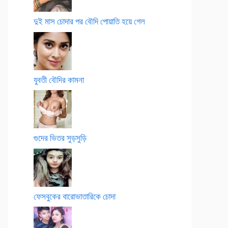
দুই মাস চোদার পর বৌদি পোয়াতি হয়ে গেল
যুবতী বৌদির কামনা
গুদের ভিতর সুড়সুড়ি
ফেসবুকের বারোভাতারিকে চোদা