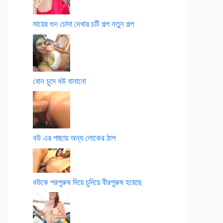
মায়ের গুদ চোদা দেখার চটি গল্প নতুন গল্প
বোন চুদে বউ বানানো
বউ এর পাছায় অন্য লোকের ঠাপ
বউকে পরপুরুষ দিয়ে চুদিয়ে বীরপুরুষ হয়েছে