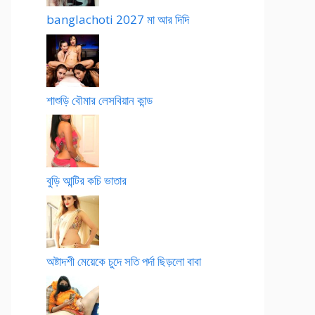
banglachoti 2027 মা আর দিদি
শাশুড়ি বৌমার লেসবিয়ান কান্ড
বুড়ি আন্টির কচি ভাতার
অষ্টাদশী মেয়েকে চুদে সতি পর্দা ছিড়লো বাবা