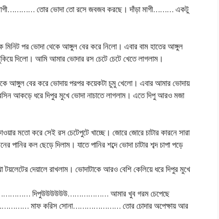
 খানকী মাগী………… তোর ভোদা তো রসে জবজব করছে। দাঁড়া মাগী……… একটু
 মিনিট পর ভোদা থেকে আঙ্গুল বের করে নিলো। এবার বাম হাতের আঙ্গুল
 ঢুকিয়ে দিলো। আমি আমার ভোদার রস চেটে চেটে খেতে লাগলাম।
কে আঙ্গুল বের করে ভোদায় পরপর কয়েকটা চুমু খেলো। এবার আমার ভোদায়
েসিন আকড়ে ধরে দিপুর মুখে ভোদা নাচাতে লাগলাম। এতে দিপু আরও মজা
কাওয়ার মতো করে সেই রস চেটেপুটে খাচ্ছে। জোরে জোরে চাটার কারনে সারা
ানির কল ছেড়ে দিলাম। যাতে পানির শব্দে ভোদা চাটার শব্দ চাপা পড়ে
থা টয়লেটের দেয়ালে রাখলাম। ভোদাটাকে আরও বেশি কেলিয়ে ধরে দিপুর মুখে
্‌হ্‌হ্‌হ্‌………………… দিপুউউউউউউ……………… আমার খুব গরম চেপেছে
…………… মাফ করিস সোনা………………… তোর চোদার অপেক্ষায় আর