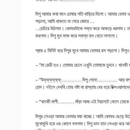
দিপু আমার কথা শুনে চোষার গতি বাড়িয়ে দিলো। আমার ভোদা 
পড়লো, আমি থাকতে না পেরে জোরে …
…চেচিয়ে উঠলাম। কোমডটাকে শক্ত করে আকড়ে ধরলাম। তার
করলাম। দিপু মুখ ফাক করে সমস্ত রস খেতে লাগলো।
প্রায় ৫ মিনিট ধরে দিপুর মুখে আমার ভোদার রস পড়লো। দিপু
– “মা রেডী হও। তোমার ছেলে এখুনি তোমাকে চুদবে। খানকী 
– “উফ্‌ফ্‌ফ্‌ফ্‌ফ্‌ফ্‌…………… দিপু সোনা…………… আয় বা
চোদ। নইলে দেখবি তোর নষ্টা মা রাস্তায় বের হয়ে রিক্সওয়ালাদে
– “খানকী মাগী………… দাঁড়া আজ এই টয়লেটে ফেলে তোকে জন
দিপুর লেওড়া আমার ভোদায় ঘষা খাচ্ছে। আমি কোমড ছেড়ে উঠে 
মুখোমুখি হয়ে ওর কোলে বসলাম। দিপু ডান হাত লেওড়া ধরে আম