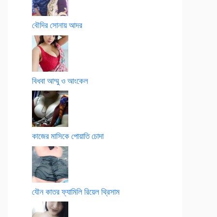
বৌদির সোনায় আদর
বিধবা আম্মু ও আংকেল
কাজের মাসিকে পোয়াতি চোদা
যৌন কাতর ফ্যামিলি রিয়েল থ্রিসাম