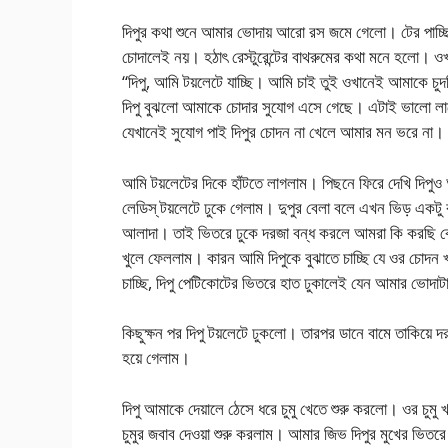
দিপুর কথা শুনে আমার ভোদায় আরো রস জমে গেলো। টের পাচ্ছি 
চোদালেই নয়। হঠাৎ রেস্টুরেন্টের বাথরুমের কথা মনে হলো। 
“দিপু, আমি টয়লেটে যাচ্ছি। আমি চাই তুই ওখানেই আমাকে চু
দিপু বুঝলো আমাকে চোদার সুযোগ এসে গেছে। এটাই ভালো ল
যেখানেই সুযোগ পাই দিপুর চোদন না খেলে আমার মন ভরে না।
আমি টয়লেটের দিকে হাঁটতে লাগলাম। পিছনে ফিরে দেখি দিপু
লেডিস্‌ টয়লেটে ঢুকে গেলাম। দুপুর বেলা বলে এখন ভিড় একটু
আলাদা। তাই ভিতরে ঢুকে দরজা বন্ধ করলে আমরা কি করছি কে
খুলে ফেললাম। কারন আমি দিপুকে বুঝাতে চাচ্ছি যে ওর চোদন
চাচ্ছি, দিপু পেটিকোটের ভিতরে হাত ঢুকালেই যেন আমার ভোদাট
কিছুক্ষন পর দিপু টয়লেটে ঢুকলো। তারপর ডানে বামে তাকিয়ে 
হয়ে গেলাম।
দিপু আমাকে দেয়ালে ঠেসে ধরে চুমু খেতে শুরু করলো। ওর চ
চুমুর জবাব দেওয়া শুরু করলাম। আমার জিভ দিপুর মুখের ভিতর