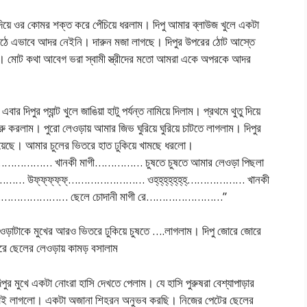
য়ে ওর কোমর শক্ত করে পেঁচিয়ে ধরলাম। দিপু আমার ব্লাউজ খুলে একটা
ঠে এভাবে আদর নেইনি। দারুন মজা লাগছে। দিপুর উপরের ঠোট আস্তে
ম। মোট কথা আবেগ ভরা স্বামী স্ত্রীদের মতো আমরা একে অপরকে আদর
ার দিপুর প্যান্ট খুলে জাঙিয়া হাটু পর্যন্ত নামিয়ে দিলাম। প্রথমে থুতু দিয়ে
রু করলাম। পুরো লেওড়ায় আমার জিভ ঘুরিয়ে ঘুরিয়ে চাটতে লাগলাম। দিপুর
িয়েছে। আমার চুলের ভিতরে হাত ঢুকিয়ে খামছে ধরলো।
……… খানকী মাগী…………… চুষতে চুষতে আমার লেওড়া পিছলা
 উফ্‌ফ্‌ফ্‌ফ্‌ফ্‌…………………… ওহ্‌হ্‌হ্‌হ্‌হ্‌হ্‌হ্‌……………… খানকী
………………… ছেলে চোদানী মাগী রে……………………”
ওড়াটাকে মুখের আরও ভিতরে ঢুকিয়ে চুষতে ….লাগলাম। দিপু জোরে জোরে
রে ছেলের লেওড়ায় কামড় বসালাম
র মুখে একটা নোংরা হাসি দেখতে পেলাম। যে হাসি পুরুষরা বেশ্যাপাড়ার
লোই লাগলো। একটা অজানা শিহরন অনুভব করছি। নিজের পেটের ছেলের