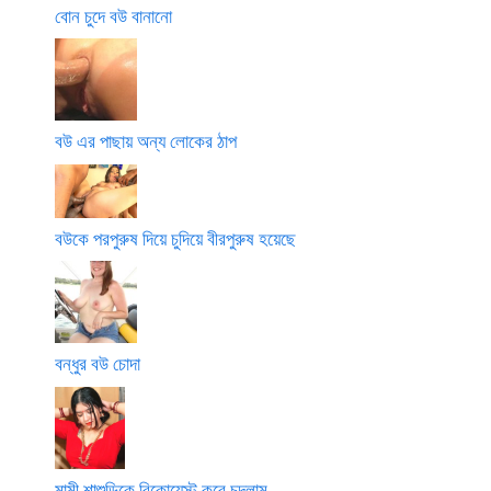
বোন চুদে বউ বানানো
বউ এর পাছায় অন্য লোকের ঠাপ
বউকে পরপুরুষ দিয়ে চুদিয়ে বীরপুরুষ হয়েছে
বন্ধুর বউ চোদা
মামী শাশুড়িকে রিকোয়েস্ট করে চুদলাম