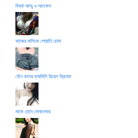
বিধবা আম্মু ও আংকেল
কাজের মাসিকে পোয়াতি চোদা
যৌন কাতর ফ্যামিলি রিয়েল থ্রিসাম
মাকে চোদে দোকানদার