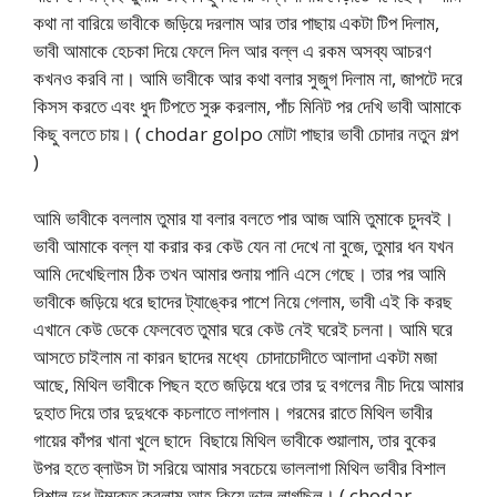
কথা না বারিয়ে ভাবীকে জড়িয়ে দরলাম আর তার পাছায় একটা টিপ দিলাম,
ভাবী আমাকে হেচকা দিয়ে ফেলে দিল আর বল্ল এ রকম অসব্য আচরণ
কখনও করবি না। আমি ভাবীকে আর কথা বলার সুজুগ দিলাম না, জাপটে দরে
কিসস করতে এবং ধুদ টিপতে সুরু করলাম, পাঁচ মিনিট পর দেখি ভাবী আমাকে
কিছু বলতে চায়। ( chodar golpo মোটা পাছার ভাবী চোদার নতুন গল্প
)
আমি ভাবীকে বললাম তুমার যা বলার বলতে পার আজ আমি তুমাকে চুদবই।
ভাবী আমাকে বল্ল যা করার কর কেউ যেন না দেখে না বুজে, তুমার ধন যখন
আমি দেখেছিলাম ঠিক তখন আমার শুনায় পানি এসে গেছে। তার পর আমি
ভাবীকে জড়িয়ে ধরে ছাদের ট্যাঙ্কের পাশে নিয়ে গেলাম, ভাবী এই কি করছ
এখানে কেউ ডেকে ফেলবেত তুমার ঘরে কেউ নেই ঘরেই চলনা। আমি ঘরে
আসতে চাইলাম না কারন ছাদের মধ্যে চোদাচোদীতে আলাদা একটা মজা
আছে, মিথিল ভাবীকে পিছন হতে জড়িয়ে ধরে তার দু বগলের নীচ দিয়ে আমার
দুহাত দিয়ে তার দুদুধকে কচলাতে লাগলাম। গরমের রাতে মিথিল ভাবীর
গায়ের কাঁপর খানা খুলে ছাদে বিছায়ে মিথিল ভাবীকে শুয়ালাম, তার বুকের
উপর হতে ব্লাউস টা সরিয়ে আমার সবচেয়ে ভাললাগা মিথিল ভাবীর বিশাল
বিশাল দুধ উম্মুক্ত করলাম,আহ কিযে ভাল লাগছিল। ( chodar