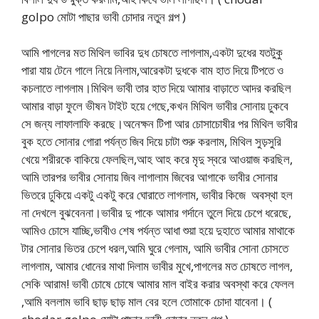
golpo মোটা পাছার ভাবী চোদার নতুন গল্প )
আমি পাগলের মত মিথিল ভাবির দুধ চোষতে লাগলাম,একটা দুধের যতটুকু
পারা যায় টেনে গালে নিয়ে নিলাম,আরেকটা দুধকে বাম হাত দিয়ে টিপতে ও
কচলাতে লাগলাম।মিথিল ভাবী তার হাত দিয়ে আমার বাড়াতে আদর করছিল
আমার বাড়া ফুলে ভীষন টাইট হয়ে গেছে,কখন মিথিল ভাবীর সোনায় ঢুকবে
সে জন্য লাফালাফি করছে।অনেক্ষন টিপা আর চোসাচোষীর পর মিথিল ভাবীর
বুক হতে সোনার গোরা পর্যন্ত জিব দিয়ে চাটা শুরু করলাম, মিথিল সুড়সুরি
খেয়ে শরীরকে বাকিয়ে ফেলছিল,আহ আহ করে মৃদু স্বরে আওয়াজ করছিল,
আমি তারপর ভাবীর সোনায় জিব লাগালাম জিবের আগাকে ভাবীর সোনার
ভিতরে ঢুকিয়ে একটু একটু করে ঘোরাতে লাগলাম, ভাবীর কিজে অবস্থা হল
না দেখলে বুঝবেননা।ভাবীর দু পাকে আমার গর্দানে তুলে দিয়ে চেপে ধরেছে,
আমিও চোসে যাচ্ছি,ভাবীও শেষ পর্যন্ত আধা শুয়া হয়ে দুহাতে আমার মাথাকে
টার সোনার ভিতর চেপে ধরল,আমি ঘুরে গেলাম, আমি ভাবীর সোনা চোসতে
লাগলাম, আমার ধোনের মাথা দিলাম ভাবীর মুখে,পাগলের মত চোষতে লাগল,
সেকি আরাম! ভাবী চোষে চোষে আমার মাল বাইর করার অবস্থা করে ফেলল
,আমি বললাম ভাবি ছাড় ছাড় মাল বের হলে তোমাকে চোদা যাবেনা। (