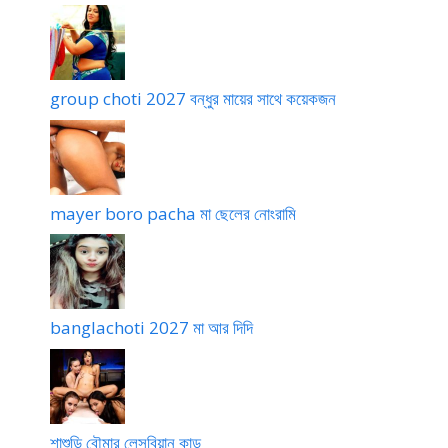
group choti 2027 বন্ধুর মায়ের সাথে কয়েকজন
mayer boro pacha মা ছেলের নোংরামি
banglachoti 2027 মা আর দিদি
শাশুড়ি বৌমার লেসবিয়ান কান্ড