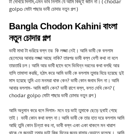
টা দেখিয়ে দিলাম,এমন ভাব নিলাম যে আমি কিছুই জানি না। ( chodar
golpo মোটা পাছার ভাবী চোদার নতুন গল্প )
Bangla Chodon Kahini বাংলা
নতুন চোদার গল্প
ভাবী মাথা টা গুরিয়ে বল্ল তর কি লজ্জা নেই। আমি ভাবী কে বললাম
ছেলেদের আবার লজ্জা আছে নাকি? তারপর ভাবী বল্ল বেশী কথা না বলে
তারতারি চল। আমি আর ভাবী ছাদে বসে ভিবিন্ন দরনের কথা বলছি আর
হাসি তামাসা করছি, হঠাৎ করে আমি ভাবী কে বললাম তুমার বিয়ে হয়েছে দুই
মাস হয়েছে তুমি এত মনমরা থাক কেন? ভাবী কোন জবাব দিল না। আমি
আবার বললাম- আমি জানি কেন? ভাবী রাগে বল্ল, বলত দেখি কেন? (
chodar golpo মোটা পাছার ভাবী চোদার নতুন গল্প )
আমি অনুমান করে বলে দিলাম- মনে হয় ভাই তুমাকে ছেড়ে দুবাই গেছে
তাই। ভাবী কোন কথা বল্ল না। আমি ভাবী কে তার হাত দরে বললাম আমি
আছি তুমি কোন চিন্তা কর না, ভাবী বল্ল একা একা থাকলে মন খারাপ
থাকে সে জন্যই তুমার ভাই কিছু দিনের জন্য বাসায় বেড়াতে বলেছে। আমি