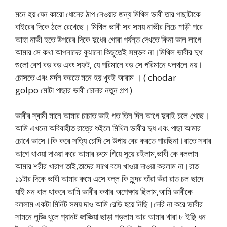
মনে হয় যেন কারো ধোনের ঠাপ নেওয়ার জন্য মিথিল ভাবী তার পাছাটাকে
বাইরের দিকে ঠলে রেখেছে। মিথিল ভাবী সব সময় নাভীর নিচে শাড়ী পরে
আহা নাভী হতে উপরের দিকে দুধের গোরা পর্যন্ত দেখতে কিনা ভাল লাগে
আমার সে কথা আপনাদের বুঝানো কিছুতেই সম্ভব না।মিথিল ভাবীর দুধ
গুলো বেশ বড় বড় এবং সফট, যে পরিমানে বড় সে পরিমানে থলথলে নয়।
চোসতে এবং মর্দন করতে মনে হয় খুবই আরাম । ( chodar
golpo মোটা পাছার ভাবী চোদার নতুন গল্প )
ভাবীর স্বামী মানে আমার চাচাত ভাই গত তিন দিন আগে দুবাই চলে গেছে।
আমি এখনো অবিবাহীত রাত্রে শুইলে মিথিল ভাবীর দুধ এবং পাছা আমার
চোখে ভাসে।কি করে সত্যি চোদি সে উপায় বের করতে পারছিনা।রাতে সবার
আগে খাওয়া দাওয়া করে আমার রুমে গিয়ে সুয়ে রইলাম,ভাবী কে বললাম
আমার শরীর খারাপ তাই,তাদের সাথে বসে খাওয়া দাওয়া করলাম না।রাত
১১টার দিকে ভাবী আমার রুমে এসে বল্ল কি সুন্দর তাঁরা ভঁরা রাত চল ছাদে
যাই মন বাল থাকবে আমি ভাবীর কথার অপেক্ষায় ছিলাম,আমি ভাবীকে
বললাম একটা মিনিট সময় দাও আমি রেডি হয়ে নিছি।দেরি না করে ভাবীর
সামনে লুজ্ঞি খুলে প্যানট জাজ্ঞিয়া ছাড়া পড়লাম আর আমার খারা ৮ ইঞ্ছি ধন