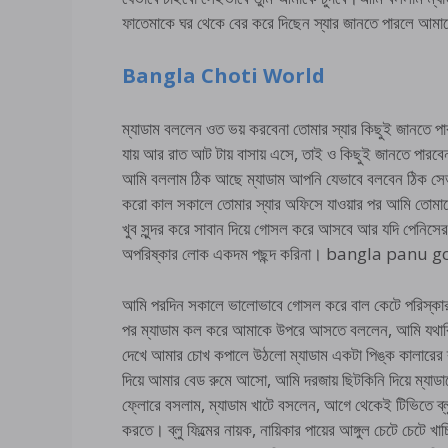
ফাতেমাকে ঘর থেকে বের করে দিছেন স্যার জানতে পারলে আম
Bangla Choti World
ম্যাডাম বললেন ওত ভয় করবেনা তোমার স্যার কিছুই জানতে পার
যায় আর রাত আট টায় বাসায় এসে, তাই ও কিছুই জানতে পার
আমি বললাম ঠিক আছে ম্যাডাম আপনি যেভাবে বলবেন ঠিক সেভা
করো কাল সকালে তোমার স্যার অফিসে যাওয়ার পর আমি তোম
খুব সুন্দর করে সাবান দিয়ে গোসল করে আসবে আর যদি পেনিসের
অপরিষ্কার লোক একদম পছন্দ করিনা। bangla panu 
আমি পরদিন সকালে ভালোভাবে গোসল করে বাল কেটে পরিস্কার হ
পর ম্যাডাম কল করে আমাকে উপরে আসতে বললেন, আমি যথারিতি
দেখে আমার চোখ কপালে উঠলো ম্যাডাম একটা পিঙ্ক কালারের
দিয়ে আমার বেড রুমে আসো, আমি দরজায় ছিটকিনি দিয়ে ম্যাড
ফ্লোরে বসলাম, ম্যাডাম খাটে বসলেন, আগে থেকেই টিভিতে ব্লু
করতে। ব্লু ফিল্মের নায়ক, নায়িকার পায়ের আঙ্গুল চেটে চেটে 