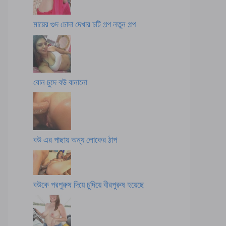
মায়ের গুদ চোদা দেখার চটি গল্প নতুন গল্প
বোন চুদে বউ বানানো
বউ এর পাছায় অন্য লোকের ঠাপ
বউকে পরপুরুষ দিয়ে চুদিয়ে বীরপুরুষ হয়েছে