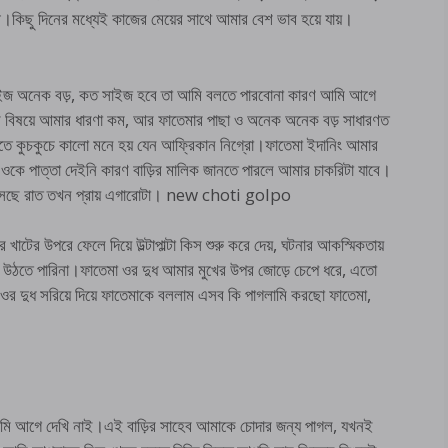
ী।কিছু দিনের মধ্যেই কাজের মেয়ের সাথে আমার বেশ ভাব হয়ে যায়।
 সাইজ অনেক বড়, কত সাইজ হবে তা আমি বলতে পারবোনা কারণ আমি আগে
রের বিষয়ে আমার ধারণা কম, আর ফাতেমার পাছা ও অনেক অনেক বড় সাধারণত
েখতে কুচকুচে কালো মনে হয় যেন আফ্রিকান নিগ্রো।ফাতেমা ইদানিং আমার
আমি ওকে পাত্তা দেইনি কারণ বাড়ির মালিক জানতে পারলে আমার চাকরিটা যাবে।
ে আসছে রাত তখন প্রায় এগারোটা। new choti golpo
খাটের উপরে ফেলে দিয়ে উল্টাপাল্টা কিস শুরু করে দেয়, ঘটনার আকস্মিকতায়
ঝে উঠতে পারিনা।ফাতেমা ওর দুধ আমার মুখের উপর জোড়ে চেপে ধরে, এতো
 ওর দুধ সরিয়ে দিয়ে ফাতেমাকে বললাম এসব কি পাগলামি করছো ফাতেমা,
ি আগে দেখি নাই।এই বাড়ির সাহেব আমাকে চোদার জন্য পাগল, যখনই