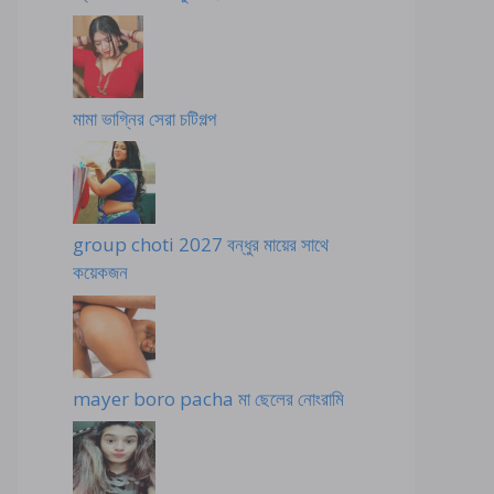
মামা ভাগ্নির সেরা চটিগল্প
group choti 2027 বন্ধুর মায়ের সাথে
কয়েকজন
mayer boro pacha মা ছেলের নোংরামি