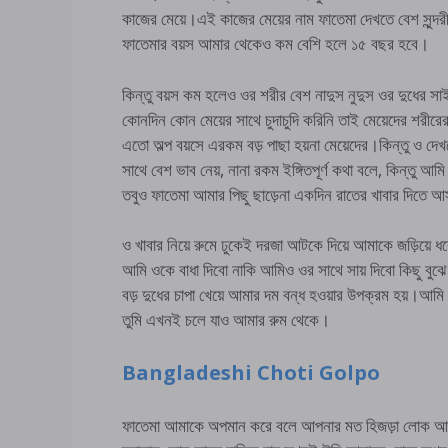
কাজের মেয়ে।এই কাজের মেয়ের নাম ফাতেমা দেখতে বেশ সুন্দর
ফাতেমার বয়স আমার থেকেও কম বেশি হলে ১৫ বছর হবে।
কিন্তু বয়স কম হলেও ওর শরীর বেশ নাদুস নুদুস ওর দুধের
কোনদিন কোন মেয়ের সাথে চুদাচুদি করিনি তাই মেয়েদের শরী
এতো অল্প বয়সে এরকম বড় পাছা হয়না মেয়েদের।কিন্তু ও দ
সাথে বেশ ভাব নেয়, নানা রকম ইঙ্গিতপূর্ণ কথা বলে, কিন্তু 
তবুও ফাতেমা আমার পিছু ছাড়েনা একদিন রাতের খাবার দিত
ও খাবার নিয়ে রুমে ঢুকেই দরজা আটকে দিয়ে আমাকে জড়িয়ে ধরে 
আমি ওকে বাধা দিবো নাকি আমিও ওর সাথে সায় দিবো কিছু বু
বড় দুধের চাপা খেয়ে আমার দম বন্ধ হওয়ার উপক্রম হয়।আমি
তুমি এখনই চলে যাও আমার রুম থেকে।
Bangladeshi Choti Golpo
ফাতেমা আমাকে অপমান করে বলে আপনার মত হিজড়া লোক আম