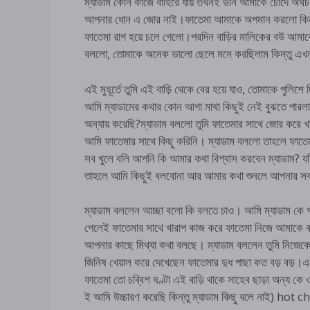
ম্যাডাম কোন কাজে বাহিরে যায় তখনই উনি আমাকে চোদে অথচ আ
আপনার ধোন এ জোর নাই।ফাতেমা আমাকে অপমান করলো কিন্ত
ফাতেমা রাগ হয়ে চলে গেলো।পরদিন বাড়ির মালিকের বউ আমা
বললো, তোমাকে অনেক ভালো ছেলে মনে করছিলাম কিন্তু এখন
এই মুহূর্তে তুমি এই বাড়ি থেকে বের হয়ে যাও, তোমাকে পুলিশে
আমি ম্যাডামের কথার কোন আগা মাথা কিছুই নেই বুঝতে পারল
অন্যায় করেছি?ম্যাডাম বললো তুমি ফাতেমার সাথে জোর করে
আমি ফাতেমার সাথে কিছু করিনি। ম্যাডাম বললো তাহলে ফাতে
সব খুলে বলি আপনি কি আমার কথা বিশ্বাস করবেন ম্যাডাম? য
তাহলে আমি কিছুই বলবোনা আর আমার কথা শুনলে আপনার সবচ
ম্যাডাম বললেন আচ্ছা বলো কি বলতে চাও। আমি ম্যাডাম কে গ
পেলেই ফাতেমার সাথে খারাপ কাজ করে ফাতেমা নিজে আমাকে 
আপনার কাছে মিথ্যা কথা বলছে। ম্যাডাম বললেন তুমি নিজেক
জিনিষ খেয়াল করে দেখেছেন ফাতেমার দুধ পাছা কত বড় বড়।এতো 
ফাতেমা তো চব্বিশ ঘণ্টা এই বাড়ি থাকে সাহেব ছাড়া অন্য ক
ই আমি উচ্চারণ করেছি কিন্তু ম্যাডাম কিছু বলে নাই) hot