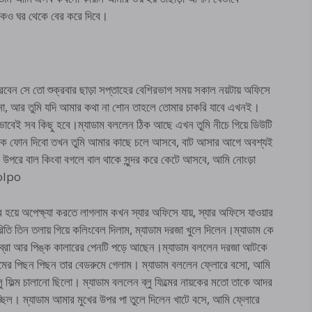
াকেও ঘর থেকে বের করে দিবে।
বেন সে তো শুক্রবার ছাড়া সপ্তাহের বেশিরভাগ সময় সকাল নয়টায় অফিসে
বেনা, আর তুমি যদি আমার কথা না শোন তাহলে তোমার চাকরি যাবে এখনই।
বেই সব কিছু হবে।ম্যাডাম বললেন ঠিক আছে এখন তুমি নীচে গিয়ে ডিউটি
াকে ফোন দিবো তখন তুমি আমার কাছে চলে আসবে, বাট আসার আগে অবশ্যই
 উপরে বাল কিংবা বগলে বাল থাকে সুন্দর করে কেটে আসবে, আমি নোংড়া
golpo
য়ে অপেক্ষ্যা করতে লাগলাম কখন স্যার অফিসে যায়, স্যার অফিসে যাওয়ার
 তিন তলায় গিয়ে কলিংবেল দিলাম, ম্যাডাম দরজা খুলে দিলেন।ম্যাডাম কে
 ব্রা আর পিঙ্ক কালারের পেনটি পড়ে আছেন।ম্যাডাম বললেন দরজা আটকে
ামের পিছন পিছন তার বেডরুমে গেলাম। ম্যাডাম বললেন ফ্লোরে বসো, আমি
 ফিল্ম চালানো ছিলো। ম্যাডাম বললেন ব্লু ফিল্মের নায়কের মতো তাকে আদর
খাচ্ছিল। ম্যাডাম আমার মুখের উপর পা তুলে দিলেন খাটে বসে, আমি ফ্লোরে