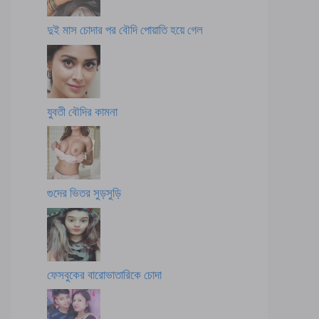
দুই মাস চোদার পর বৌদি পোয়াতি হয়ে গেল
যুবতী বৌদির কামনা
গুদের ভিতর সুড়সুড়ি
ফেসবুকের বারোভাতারিকে চোদা