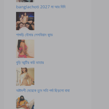
banglachoti 2027 মা আর দিদি
শাশুড়ি বৌমার লেসবিয়ান কান্ড
বুড়ি আন্টির কচি ভাতার
অষ্টাদশী মেয়েকে চুদে সতি পর্দা ছিড়লো বাবা