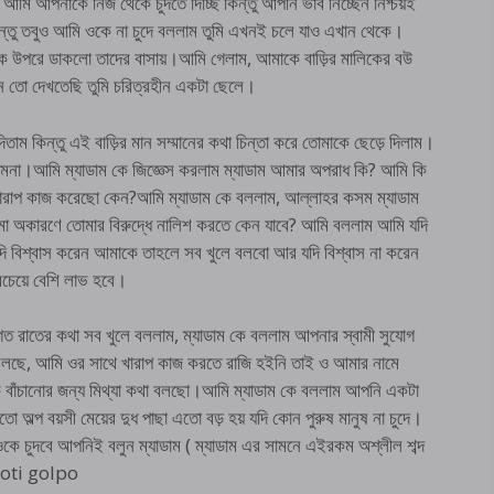
মি আপনাকে নিজ থেকে চুদতে দিচ্ছি কিন্তু আপনি ভাব নিচ্ছেন নিশ্চয়ই
ু তবুও আমি ওকে না চুদে বললাম তুমি এখনই চলে যাও এখান থেকে।
কে উপরে ডাকলো তাদের বাসায়।আমি গেলাম, আমাকে বাড়ির মালিকের বউ
 তো দেখতেছি তুমি চরিত্রহীন একটা ছেলে।
 দিতাম কিন্তু এই বাড়ির মান সম্মানের কথা চিন্তা করে তোমাকে ছেড়ে দিলাম।
ামনা।আমি ম্যাডাম কে জিজ্ঞেস করলাম ম্যাডাম আমার অপরাধ কি? আমি কি
 খারাপ কাজ করেছো কেন?আমি ম্যাডাম কে বললাম, আল্লাহর কসম ম্যাডাম
মা অকারণে তোমার বিরুদ্ধে নালিশ করতে কেন যাবে? আমি বললাম আমি যদি
দি বিশ্বাস করেন আমাকে তাহলে সব খুলে বলবো আর যদি বিশ্বাস না করেন
েয়ে বেশি লাভ হবে।
ত রাতের কথা সব খুলে বললাম, ম্যাডাম কে বললাম আপনার স্বামী সুযোগ
বলছে, আমি ওর সাথে খারাপ কাজ করতে রাজি হইনি তাই ও আমার নামে
ে বাঁচানোর জন্য মিথ্যা কথা বলছো।আমি ম্যাডাম কে বললাম আপনি একটা
অল্প বয়সী মেয়ের দুধ পাছা এতো বড় হয় যদি কোন পুরুষ মানুষ না চুদে।
ে ওকে চুদবে আপনিই বলুন ম্যাডাম ( ম্যাডাম এর সামনে এইরকম অশ্লীল শব্দ
 choti golpo