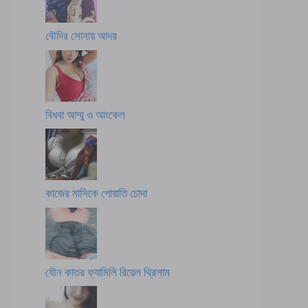
বৌদির সোনায় আদর
বিধবা আম্মু ও আংকেল
কাজের মাসিকে পোয়াতি চোদা
যৌন কাতর ফ্যামিলি রিয়েল থ্রিসাম