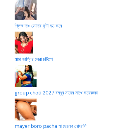
o
প্লিজ দাও ভোদার ফুটা বড় করে
মামা ভাগ্নির সেরা চটিগল্প
group choti 2027 বন্ধুর মায়ের সাথে কয়েকজন
mayer boro pacha মা ছেলের নোংরামি