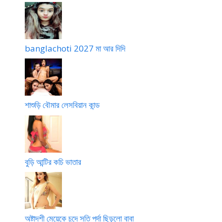
banglachoti 2027 মা আর দিদি
শাশুড়ি বৌমার লেসবিয়ান কান্ড
বুড়ি আন্টির কচি ভাতার
অষ্টাদশী মেয়েকে চুদে সতি পর্দা ছিড়লো বাবা