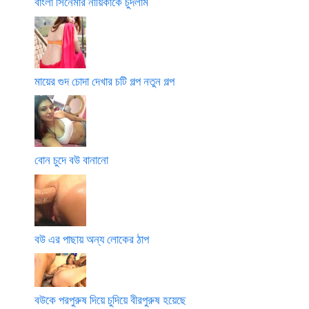
বাংলা সিনেমার নায়িকাকে চুদলাম
মায়ের গুদ চোদা দেখার চটি গল্প নতুন গল্প
বোন চুদে বউ বানানো
বউ এর পাছায় অন্য লোকের ঠাপ
বউকে পরপুরুষ দিয়ে চুদিয়ে বীরপুরুষ হয়েছে