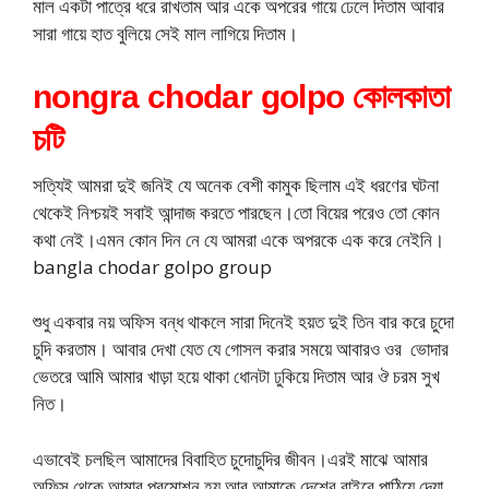
মাল একটা পাত্রে ধরে রাখতাম আর একে অপরের গায়ে ঢেলে দিতাম আবার
সারা গায়ে হাত বুলিয়ে সেই মাল লাগিয়ে দিতাম।
nongra chodar golpo কোলকাতা
চটি
সত্যিই আমরা দুই জনিই যে অনেক বেশী কামুক ছিলাম এই ধরণের ঘটনা
থেকেই নিশ্চয়ই সবাই আন্দাজ করতে পারছেন।তো বিয়ের পরেও তো কোন
কথা নেই।এমন কোন দিন নে যে আমরা একে অপরকে এক করে নেইনি।
bangla chodar golpo group
শুধু একবার নয় অফিস বন্ধ থাকলে সারা দিনেই হয়ত দুই তিন বার করে চুদো
চুদি করতাম। আবার দেখা যেত যে গোসল করার সময়ে আবারও ওর ভোদার
ভেতরে আমি আমার খাড়া হয়ে থাকা ধোনটা ঢুকিয়ে দিতাম আর ঔ চরম সুখ
নিত।
এভাবেই চলছিল আমাদের বিবাহিত চুদোচুদির জীবন।এরই মাঝে আমার
অফিস থেকে আমার প্রমোশন হয় আর আমাকে দেশের বাইরে পাঠিয়ে দেয়া