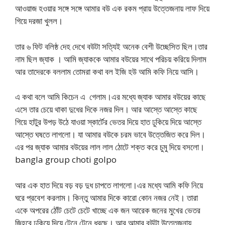
আওয়াজ হওয়ার সঙ্গে সঙ্গে আমার বউ এক রকম প্রায় উত্তেজনায় লাফ দিয়ে
গিয়ে দরজা খুলল।
তার ৬ ফিট বলিষ্ঠ দেহ দেখে বউটা সত্যিই অনেক বেশী উচ্ছেসিত ছিল।তার
নাম ছিল জ্যাক । আমি জ্যাককে আমার বউয়ের সাথে পরিচয় করিয়ে দিলাম
আর তাদেরকে বললাম তোমরা কথা বল ইজি হউ আমি কফি নিয়ে আসি।
এ কথা বলে আমি কিচেন এ গেলাম।এর মধ্যে জ্যাক আমার বউয়ের কাছে
এসে তার চেয়ে থাকা দুধের দিকে নজর দিল। আর আস্তে আস্তে কাছে
গিয়ে হাটুর উপড় উঠে যাওয়া স্কার্টের ভেতর দিয়ে হাত ঢুকিয়ে দিয়ে আস্তে
আস্তে ঘষতে লাগলো। যা আমার বউকে চরম ভাবে উত্তেজিত করে দিল।
এর পর জ্যাক আমার বউয়ের লাল লাল ঠোটে শক্ত করে চুমু দিয়ে বসলো।
bangla group choti golpo
আর এক হাত দিয়ে বড় বড় দুধ চাপতে লাগলো।এর মধ্যে আমি কফি নিয়ে
ঘরে প্রবেশ করলাম। কিন্তু আমার দিকে কারো কোন নজর নেই। তারা
একে অপরের ঠোঁট চেটে চেটে খাচ্ছে এক জন আরেক জনের মুখের ভেতর
জিহবে ঢুকিয়ে দিয়ে টেনে টেনে ধরছে। আর আমার বউটা উত্তেজনায়