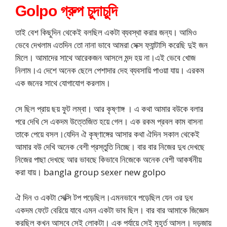
Golpo গ্রুপ চুদাচুদি
তাই বেশ কিছুদিন থেকেই বলছিল একটা ব্যবস্থা করার জন্য। আমিও
ভেবে দেখলাম এতদিন তো নানা ভাবে আমরা সেক্স ফ্যান্টাসি করেছি দুই জন
মিলে। আমাদের সাথে আরেকজন আসলে মন্দ হয় না।এই ভেবে খোজ
নিলাম।এ দেশে অনেক ছেলে পেশাদার দেহ ব্যবসায়ি পাওয়া যায়। এরকম
এক জনের সাথে যোগাযোগ করলাম।
সে ছিল প্রায় ছয় ফুট লম্বা। আর কৃষ্ণাঙ্গ । এ কথা আমার বউকে বলার
পরে দেখি সে একদম উত্তেজিত হয়ে গেল। এক রকম প্রবল কাম বাসনা
তাকে পেয়ে বসল।যেদিন ঐ কৃষ্ণাঙ্গের আসার কথা ঐদিন সকাল থেকেই
আমার বউ দেখি অনেক বেশী প্রস্তুতি নিচ্ছে। বার বার নিজের দুধ দেখছে
নিজের পাছা দেখছে আর ভাবছে কিভাবে নিজেকে অনেক বেশী আকর্ষনীয়
করা যায়। bangla group sexer new golpo
ঐ দিন ও একটা সেক্সি টপ পড়েছিল।এমনভাবে পড়েছিল যেন ওর দুধ
একদম ফেটে বেরিয়ে যাবে এমন একটা ভাব ছিল। বার বার আমাকে জিজ্ঞেস
করছিল কখন আসবে সেই লোকটা। এক পর্যায়ে সেই মুহূর্ত আসল। দড়জায়