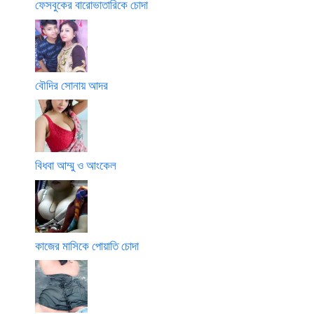
ফেসবুকের বারোভাতারিকে চোদা
বৌদির সোনায় আদর
বিধবা আম্মু ও আংকেল
কাজের মাসিকে পোয়াতি চোদা