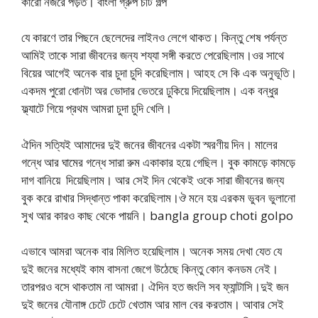
কারো নজরে পড়ত। বাংলা গ্রুপ চটি গল্প
যে কারণে তার পিছনে ছেলেদের লাইনও লেগে থাকত। কিন্তু শেষ পর্যন্ত
আমিই তাকে সারা জীবনের জন্য শয্যা সঙ্গী করতে পেরেছিলাম।ওর সাথে
বিয়ের আগেই অনেক বার চুদা চুদি করেছিলাম। আহহ সে কি এক অনুভূতি।
একদম পুরো ধোনটা অর ভোদার ভেতরে ঢুকিয়ে দিয়েছিলাম। এক বন্ধুর
ফ্ল্যাটে গিয়ে প্রথম আমরা চুদা চুদি খেলি।
ঐদিন সত্যিই আমাদের দুই জনের জীবনের একটা স্মরণীয় দিন। মালের
গন্ধে আর ঘামের গন্ধে সারা রুম একাকার হয়ে গেছিল। বুক কামড়ে কামড়ে
দাগ বানিয়ে দিয়েছিলাম। আর সেই দিন থেকেই ওকে সারা জীবনের জন্য
বুক করে রাখার সিদ্ধান্ত পাকা করেছিলাম।ঔ মনে হয় এরকম ভুবন ভুলানো
সুখ আর কারও কাছ থেকে পায়নি। bangla group choti golpo
এভাবে আমরা অনেক বার মিলিত হয়েছিলাম। অনেক সময় দেখা যেত যে
দুই জনের মধ্যেই কাম বাসনা জেগে উঠেছে কিন্তু কোন কনডম নেই।
তারপরও বসে থাকতাম না আমরা। ঐদিন হত জংলি সব ফ্যান্টাসি।দুই জন
দুই জনের যৌনাঙ্গ চেটে চেটে খেতাম আর মাল বের করতাম। আবার সেই