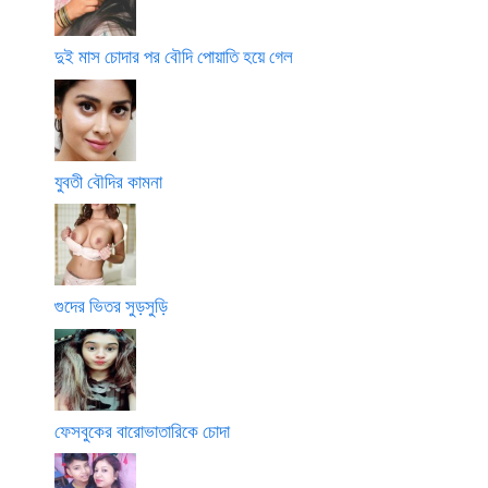
দুই মাস চোদার পর বৌদি পোয়াতি হয়ে গেল
যুবতী বৌদির কামনা
গুদের ভিতর সুড়সুড়ি
ফেসবুকের বারোভাতারিকে চোদা