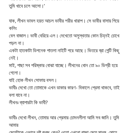
তুমি খাবে চলে আসো।’
যাক, লীখন ভাবল হয়ত আচল ভাবীর শরীর খারাপ। সে ভাবীর বাসায় গিয়ে
কলিং
বেল বাজাল। ভাবী বেরিয়ে এল। দেখেতো অসুস্থতার কোন চিহ্নই চোখে
পড়ল না।
একটা হাতকাটা ডিপনেক পাতলা নাইটি পরে আছে। ভিতরে ব্রা পেন্টি কিছু
নেই।
মাই, পাছা সব পরিষ্কার বোঝা যাচ্ছে। লীখনের ধোন তো ৯০ ডিগ্রী হয়ে
গেলো।
যাই হোক লীখন সোফায় বসল।
ভাবীঃ দেখো তো তোমাকে এখন ডাকার কারণ- বিকালে প্রেমা থাকবে, তাই
বলা যাবে না।
লীখনঃ ব্যাপারটা কি ভাবী?
ভাবীঃ দেখো লীখন, তোমার আর প্রেমার চোদনলীলা আমি সব জানি। তুমি
আমার
মেয়েটাকে এভাবে নষ্ট করছ কেন? ওতো এখনো বাচ্চা মেয়ে মানুষ, মোহে