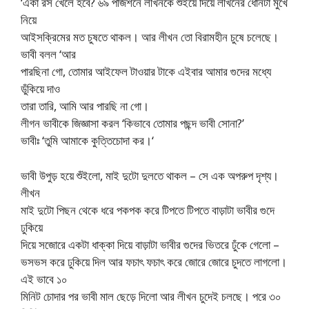
‘একা রস খেলে হবে? ৬৯ পজিশনে লীখনকে শুইয়ে দিয়ে লীখনের ধোনটা মুখে
নিয়ে
আইসক্রিমের মত চুষতে থাকল। আর লীখন তো বিরামহীন চুষে চলেছে।
ভাবী বলল ‘আর
পারছিনা গো, তোমার আইফেল টাওয়ার টাকে এইবার আমার গুদের মধ্যে
ডুঁকিয়ে দাও
তারা তারি, আমি আর পারছি না গো।
লীগন ভাবীকে জিজ্ঞাসা করল ‘কিভাবে তোমার পছন্দ ভাবী সোনা?’
ভাবীঃ ‘তুমি আমাকে কুত্তিচোদা কর।‘
ভাবী উপুড় হয়ে শুঁইলো, মাই দুটো দুলতে থাকল – সে এক অপরুপ দৃশ্য।
লীখন
মাই দুটো পিছন থেকে ধরে পকপক করে টিপতে টিপতে বাড়াটা ভাবীর গুদে
ঢুকিয়ে
দিয়ে সজোরে একটা ধাক্কা দিয়ে বাড়াটা ভাবীর গুদের ভিতরে ঢুঁকে গেলো –
ভসভস করে ঢুকিয়ে দিল আর ফচাৎ ফচাৎ করে জোরে জোরে চুদতে লাগলো।
এই ভাবে ১০
মিনিট চোদার পর ভাবী মাল ছেড়ে দিলো আর লীখন চুদেই চলছে। পরে ৩০