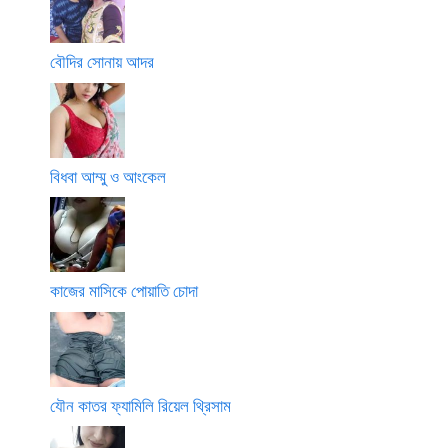
বৌদির সোনায় আদর
বিধবা আম্মু ও আংকেল
কাজের মাসিকে পোয়াতি চোদা
যৌন কাতর ফ্যামিলি রিয়েল থ্রিসাম