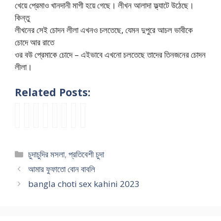
খেয়ে প্রেমাও খানদানী মাগী হয়ে গেছে। লীখন আলাদা ফ্ল্যাটে উঠেছে।
কিন্তু
লীখনের সেই চোদন লীলা এখনও চলতেছে, যেমন দুপুরে আচল ভাবীকে
চোদে আর রাতে
ওর বউ প্রেমাকে চোদে – এইভাবে এখনো চলতেছে তাদের তিনজনের চোদন
লীলা।
Related Posts:
মি
B
ন
ক
n
c
চু
আ
লি
a
তু
চি
e
h
দা
মা
কে
n
ন
গু
w
o
চু
কে
দি
g
প্র
দে
c
t
দি
এ
Categories
চুদাচুদির মসলা
,
প্রতিবেশী চুদা
য়ে
l
তি
ব
h
i
র
ক
ই
a
বে
য়
o
k
গ
রি
আমার ফুফাতো বোন বাবলি
চ্ছে
S
শী
স্ক
t
a
ল্প
ক
bangla choti sex kahini 2023
পূ
e
ধো
i
h
সা
র
x
ন
g
i
ও
ন
y
o
n
য়া