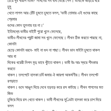
চেয়ে খুব খারাপ নাকি?’ লীখনের সব বাঁধ ভেঙে গেল। ভাবীকে জড়িয়ে ধরে
চুমু
খেতে লাগল আর ঠোঁট চুষতে চুষতে বলল, ‘ভাবী তোমার এই গুদের কাছে
প্রেমার
গুদের কোন তুলনায় হয় না।’
ইতিমধ্যে ভাবীর নাইটি পুরো খুলে ফেলেছে,
ভাবীও লীখনের প্যান্ট জামা সব খুলে ফেলেছে। লীখন ঠিক করতে পারছে না,
কোনটা
ছেড়ে কোনটা ধরবে- মাই না গুদ না পাছা। লীখন ডান মাইটা চুষতে থাকল
আর বা
দিকের খয়েরী নিপল মৃদু ভাবে খুঁটতে থাকল। ভাবী উঃ আঃ স্বরে শীৎকার
করতে
থাকল। তলপেটে হালকা চর্বি জমায় ঐ জায়গা আকর্ষণীয়। লীখন তলপেট
রগড়াতে
থাকল। গুদে আঙুল দিয়ে দেখে হড়হড় করে রস কাটছে। লীখন পাগলের মত
জিভ
ঢুকিয়ে দিয়ে রস খেতে থাকল। ভাবী লীখনের মুণ্ডিটা হালকা করে চাপ দিয়ে
বলল