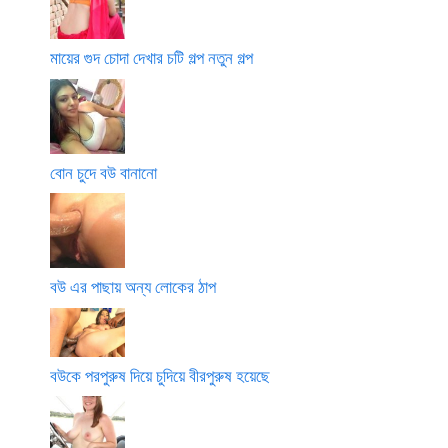
মায়ের গুদ চোদা দেখার চটি গল্প নতুন গল্প
বোন চুদে বউ বানানো
বউ এর পাছায় অন্য লোকের ঠাপ
বউকে পরপুরুষ দিয়ে চুদিয়ে বীরপুরুষ হয়েছে