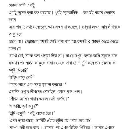
কেমন জানি একটু
একটু সন্দেহ করা শুরু করেছে। খুবই স্বাভাবিক – গত দুই বছরে প্রেমার
স্তন
আর পাছা যেভাবে বেড়েছে আর এখন যা হয়েছে। প্রেমা এখন আর লীখনকে
কাকু বলে
ডাকে না। প্রেমাকে যখনই সেই কথা বলা হয় তখনই ও চোদন খেতে খেতে
বলল যে
‘রাখো তো, মাকে অত পাত্তা দিবা না। মা যে দুপুর বেলায় আমি স্কুলে চলে
যাওয়ার পর মহিম কাকুকে বাসায় ডেকে তারা চোদা চুদি করে তার বেলায় কি
শুধুই জিরো?’
‘মহিম কাকু কে?’
‘বাবার সাথে এক সময় ব্যবসা করতো।’
একদিন দুপুরে লীখনের মোবাইল ফোনে কল পেল।
‘’লীখন আমি তোমার আচল ভাবী বলছি।’
‘ও ভাবী, হ্যাঁ বলুন?’
‘তুমি এক্ষুনি একটু আসো তো।’
‘এখন দুটো বাজে, ভার্সিটি ৫টায় ছুটির পর গেলে হবে না?’
‘নাগো দেরী হয়ে যাবে। তোমার তো এখন টিফিন পিরিয়ড। আমার এখানে