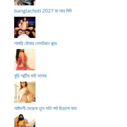
banglachoti 2027 মা আর দিদি
শাশুড়ি বৌমার লেসবিয়ান কান্ড
বুড়ি আন্টির কচি ভাতার
অষ্টাদশী মেয়েকে চুদে সতি পর্দা ছিড়লো বাবা