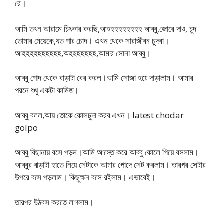
রে।
আমি তখন আরামে চিৎকার করছি,আহহহহহহহহহ আব্বু,জোরে দাও, চুদ
তোমার মেয়েকে,যত পার চোদ। এখন থেকে সারাজীবন চুদবা।
আহহহহহহহহহহ,অহহহহহহহ,আমার সোনা আব্বু।
আব্বু পোদ থেকে বাড়াটা বের করল।আমি সোজা হয়ে দাড়ালাম। আমার
পরনে শুধু একটা কামিজ।
আব্বু বলল,আয় তোকে কোলচুদা করব এখন। latest chodar
golpo
আব্বু বিছানায় বসে পড়ল।আমি আস্তে করে আব্বু কোলে গিয়ে বসলাম।
আব্বুর বাড়াটা হাতে নিয়ে সেটাকে আমার পোদে সেট করলাম। তারপর সেটার
উপরে বসে পড়লাম। কিছুক্ষন বসে রইলাম। এভাবেই।
তারপর উঠবস করতে লাগলাম।