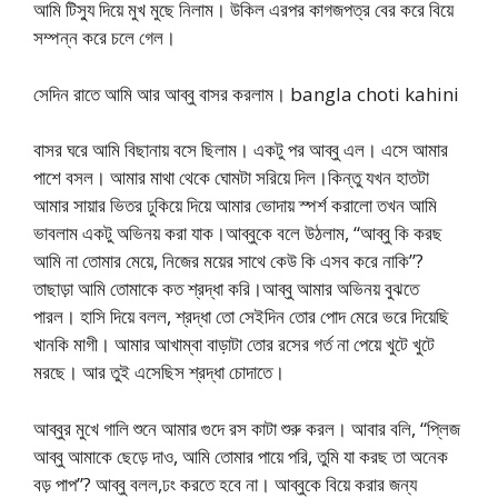
আমি টিস্যু দিয়ে মুখ মুছে নিলাম। উকিল এরপর কাগজপত্র বের করে বিয়ে
সম্পন্ন করে চলে গেল।
সেদিন রাতে আমি আর আব্বু বাসর করলাম। bangla choti kahini
বাসর ঘরে আমি বিছানায় বসে ছিলাম। একটু পর আব্বু এল। এসে আমার
পাশে বসল। আমার মাথা থেকে ঘোমটা সরিয়ে দিল।কিন্তু যখন হাতটা
আমার সায়ার ভিতর ঢুকিয়ে দিয়ে আমার ভোদায় স্পর্শ করালো তখন আমি
ভাবলাম একটু অভিনয় করা যাক।আব্বুকে বলে উঠলাম, “আব্বু কি করছ
আমি না তোমার মেয়ে, নিজের ময়ের সাথে কেউ কি এসব করে নাকি”?
তাছাড়া আমি তোমাকে কত শ্রদ্ধা করি।আব্বু আমার অভিনয় বুঝতে
পারল। হাসি দিয়ে বলল, শ্রদ্ধা তো সেইদিন তোর পোদ মেরে ভরে দিয়েছি
খানকি মাগী। আমার আখাম্বা বাড়াটা তোর রসের গর্ত না পেয়ে খুটে খুটে
মরছে। আর তুই এসেছিস শ্রদ্ধা চোদাতে।
আব্বুর মুখে গালি শুনে আমার গুদে রস কাটা শুরু করল। আবার বলি, “প্লিজ
আব্বু আমাকে ছেড়ে দাও, আমি তোমার পায়ে পরি, তুমি যা করছ তা অনেক
বড় পাপ”? আব্বু বলল,ঢং করতে হবে না। আব্বুকে বিয়ে করার জন্য