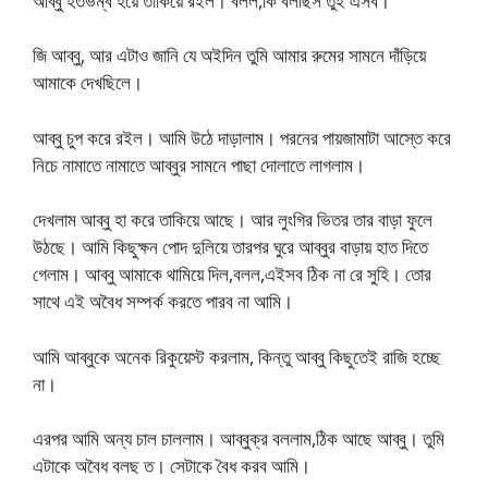
আব্বু হতভম্ব হয়ে তাকিয়ে রইল। বলল,কি বলছিস তুই এসব।
জি আব্বু, আর এটাও জানি যে অইদিন তুমি আমার রুমের সামনে দাঁড়িয়ে
আমাকে দেখছিলে।
আব্বু চুপ করে রইল। আমি উঠে দাড়ালাম। পরনের পায়জামাটা আস্তে করে
নিচে নামাতে নামাতে আব্বুর সামনে পাছা দোলাতে লাগলাম।
দেখলাম আব্বু হা করে তাকিয়ে আছে। আর লুংগির ভিতর তার বাড়া ফুলে
উঠছে। আমি কিছুক্ষন পোদ দুলিয়ে তারপর ঘুরে আব্বুর বাড়ায় হাত দিতে
গেলাম। আব্বু আমাকে থামিয়ে দিল,বলল,এইসব ঠিক না রে সুহি। তোর
সাথে এই অবৈধ সম্পর্ক করতে পারব না আমি।
আমি আব্বুকে অনেক রিকুয়েস্ট করলাম, কিন্তু আব্বু কিছুতেই রাজি হচ্ছে
না।
এরপর আমি অন্য চাল চাললাম। আব্বুক্র বললাম,ঠিক আছে আব্বু। তুমি
এটাকে অবৈধ বলছ ত। সেটাকে বৈধ করব আমি।