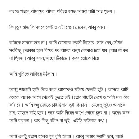
করতে পারবে,আমাদের আসল পরিচয় হচ্ছে আমরা নারী আর পুরুষ।
কিন্তু সমাজ কি বলবে,কেউ ত এটা মেনে নেবেনা,আব্বু বলল।
কাউকে মানতে হবে না। আমি তোমাকে স্বামী হিসেবে মেনে নেব,সেটাই
সবকিছু।দরকার হলে বিয়ের পর আমরা অন্য কোথাও চলে যাব।আর না কর
না প্লিজ।আব্বু বলল,আচ্ছা ঠিকাছে। করব তোকে বিয়ে
আমি খুশিতে লাফিয়ে উঠলাম।
আব্বু শয়তানি হাসি দিয়ে বলল,আমাকেও গলিয়ে ফেললি তুই। আসলে আমি
তোকে অনেক আগে থেকেই চুদতে চাই।তোর পাছাটা দেখে ত আমি মাল বের
করি রে। আমি শুধু দেখতে চাইছিলাম তুই কি চাস। যেহেতু তুইও আমাকে
চাস, তাহলে তাই হবে। তবে আমি বিয়ের আগে তোকে চুদব না। অবৈধ কাজ
আমি করবনা। আর কিছু বলিস না তুই।এটাই ফাইনাল কথা।
আমি একটু হতাশ হলেও খুব খুশি হলাম। আব্বু আমার স্বামী হবে, আমি