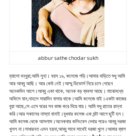
abbur sathe chodar sukh
হ্যালো বন্ধুরা,আমি সুহা। বয়স ১৯, কলেজে পড়ি।আমার বাড়িতে শুধু আমি
আর আব্বু আছি। আর কেউ নেই।আম্মু ডিভোর্স নিয়ে চলে গেছেন
অনেকদিন আগে।আব্বু একা থাকে, অনেক বড় ব্যবসা আছে। মাঝেমধ্যে
অফিসে যান,নাহলে সারাদিন বাসায় থাকে।আমি কলেজে যাই।একটা কাজের
বুয়া আছে,সে এসে ঘরের সব কাজ করে দিয়ে যায়। আমি শুধু রাতের রান্না
করি।আর সকালের নাস্তা বানাই।বুধবার কলেজ এক ঘন্টা আগে ছুটি হল।
আমি কলেজ থেকে আসলাম।অনেকবার কলিংবেল দেবার পরেও আব্বু দরজা
খুলল না।সাধারনত এমন হয়না,আব্বু সাথে সাথেই দরজা খুলে।আমার ব্যাগ