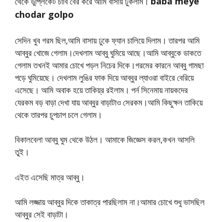
baba meye
থেকে ডুপ্লিকেট চাবি বের করে আমি বাসায় ঢুকলাম।
chodar golpo
সেদিন খুব গরম ছিল,আমি বাসায় ঢুকে ফ্যান চালিয়ে দিলাম। তারপর আমি
আব্বুর খোজে গেলাম।দেখলাম আব্বু ঘুমিয়ে আছে।আমি আব্বুকে ডাকতে
গেলাম তখনই আমার চোখে পড়ল নিচের দিকে।গরমের কারনে আব্বু গামছা
পড়ে ঘুমিয়েছে। দেখলাম লুঙির ফাক দিয়ে আব্বুর ল্যাওরা বাইরে বেরিয়ে
এসেছে। আমি অবাক হয়ে তাকিয়্র রইলাম। পর্ন সিনেমায় নায়কদের
যেরকম বড় বাড়া দেখা যায় আব্বুর বাড়াটাও সেরকম।আমি কিছুক্ষন তাকিয়ে
থেকে তারপর চুপচাপ চলে গেলাম।
বিকালবেলা আব্বু ঘুম থেকে উঠল। আমাকে জিজ্ঞেস করল,কখন আসলি
তুই।
এইত এসেছি মাত্র আব্বু।
আমি লজ্জায় আব্বুর দিকে তাকাত্র পারছিলাম না।আমার চোখে শুধু ভাসছিল
আব্বুর সেই বাড়াটা।