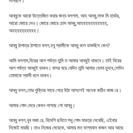
লাগছিল।
আব্বুকে আরো উত্তেজিত করার জন্য বললাম, আহ আব্বু,ফাক মি হার্ডার,
আরো জোরে দেও। জোরে জোরে চোদ আব্বু,আহহহহহহহহহহহ,
অহহহহহহহহহহ।
আব্বু ঠাপাত্র ঠাপাতে বলল,হবু স্বামীকে আব্বু বলে ডাকছিস কেন?
আমি বললাম,বিয়ের আগ পর্যন্ত তুমি ত আমার আব্বুই থাকবে। তাই বিয়ের
আগ পর্যন্ত আব্বুই ডাকব। বাসর ঘরে যেদিন তুমি আমার ভোদা চুদবে,সেদিন
তোমাকে স্বামী বলে ডাকব।
আব্বু বলল,তোর যুক্তির সাথে পেরে উঠা আসলেই অনেক কঠিন কাজ রে।
আমার পোদ মেরে কেমন লাগছে গো আব্বু।
আব্বু বলল,খুব মজা রে, বিদেশি ছবিতে শুধু পোদ মারত্র দেখেছি, এইবার
নিজেই মারছি। তাও নিজের মেয়েকে, আমার মত ভাগ্যবান কজন আর আছে