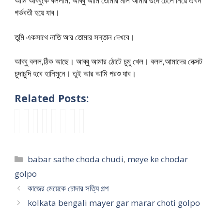
আমি আব্বুকে বললাম, আব্বু আমি তোমার মাল আমার গুদে ঢেলে নিয়ে এখন
গর্ভবতী হয়ে যাব।
তুমি একসাথে নাতি আর তোমার সন্তান দেখবে।
আব্বু বলল,ঠিক আছে। আব্বু আমার ঠোটে চুমু খেল। বলল,আমাদের নেক্সট
চুদাচুদি হবে হানিমুনে। তুই আর আমি পরশু যাব।
Related Posts:
এ
ভা
দু
b
এ
মে
ঠা
আ
ক্স
বি
টি
h
ক
য়ে
পা
প
ব
র
গু
a
টা
র
ও
ন
য়
কি
দে
i
আ
ক
বা
মে
Categories
babar sathe choda chudi
,
meye ke chodar
ফ্রে
সু
এ
b
ঙ্গু
চি
বা
য়ে
ন্ডে
ন্দ
ক
o
ল
গু
তো
ধো
golpo
র
র
টি
n
গু
দে
মা
ন
কাজের মেয়েকে চোদার সত্যি গল্প
সা
গো
বা
c
দে
বা
র
চা
kolkata bengali mayer gar marar choti golpo
থে
লা
ড়া
h
র
বা
মা
টে
ব
পী
i
u
চে
র
গি
বা