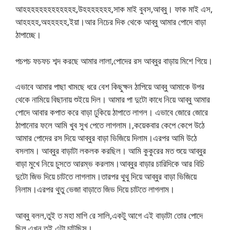
আহহহহহহহহহহহহহ,উহহহহহহহ,সাক মাই বুবস,আব্বু। ফাক মাই এস,
আহহহহ,অহহহহহ,ইয়া।আর নিচের দিক থেকে আব্বু আমার পোদে বাড়া
ঠাপাচ্ছে।
পচপচ ফচফচ শব্দ করছে আমার লালা,পোদের রস আব্বুর বাড়ায় মিশে গিয়ে।
এভাবে আমার পাছা খামছে ধরে বেশ কিছুক্ষন ঠাপিয়ে আব্বু আমাকে উপর
থেকে নামিয়ে বিছানায় শুইয়ে দিল। আমার পা দুটো কাধে নিয়ে আব্বু আমার
পোদে আবার কপাত করে বাড়া ঢুকিয়ে ঠাপাতে লাগল। এভাবে জোরে জোরে
ঠাপানোর ফলে আমি খুব সুখ পেতে লাগলাম।,কয়েকবার কেপে কেপে উঠে
আমার পোদের রস দিয়ে আব্বুর বাড়া ভিজিয়ে দিলাম।এরপর আমি উঠে
বসলাম। আব্বুর বাড়াটা লকলক করছিল। আমি কুকুরের মত শুয়ে আব্বুর
বাড়া মুখে নিয়ে চুসতে আরম্ভ করলাম।আব্বুর বাড়ার চারিদিকে আর বিচি
দুটো জিভ দিয়ে চাটতে লাগলাম।তারপর থুথু দিয়ে আব্বুর বাড়া ভিজিয়ে
নিলাম।এরপর থুতু ভেজা বাড়াতে জিভ দিয়ে চাটতে লাগলাম।
আব্বু বলল,তুই ত মহা মাগি রে সালি,একটু আগে এই বাড়াটা তোর পোদে
ছিল,এখন তুই এটা চাটছিস।