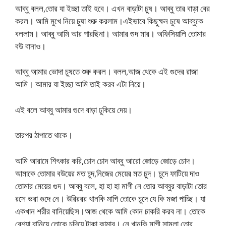
আব্বু বলল,তোর যা ইচ্ছা তাই হবে। এখন বাড়াটা চুষ। আব্বু তার বাড়া বের
করল। আমি মুখে নিয়ে চুষা শুরু করলাম।এইভাবে কিছুক্ষন চুষে আব্বুকে
বললাম। আব্বু আমি আর পারছিনা। আমার গুদ মার। অফিসিয়ালি তোমার
বউ বানাও।
আব্বু আমার ভোদা চুষতে শুরু করল। বলল,আজ থেকে এই গুদের রাজা
আমি। আমার যা ইচ্ছা আমি তাই করব এটা নিয়ে।
এই বলে আব্বু আমার গুদে বাড়া ঢুকিয়ে দেয়।
তারপর ঠাপাতে থাকে।
আমি আরামে শিৎকার করি,চোদ চোদ আব্বু আরো জোড়ে জোড়ে চোদ।
আমাকে তোমার বউয়ের মত চুদ,নিজের মেয়ের মত চুদ। চুদে ফাটিয়ে দাও
তোমার মেয়ের গুদ। আব্বু বলে, হা হা হা মাগী নে তোর আব্বুর বাড়াটা তোর
রসে ভরা গুদে নে। উরিররর খানকি মাগি তোকে চুদে যে কি মজা পাচ্ছি। যা
একখান শরীর বানিয়েছিস।আজ থেকে আমি কোন চাকরি করব না। তোকে
বেশ্যা বানিয়ে তোকে চুদিয়ে টাকা কামাব। নে খানকি মাগী সামলা তোর