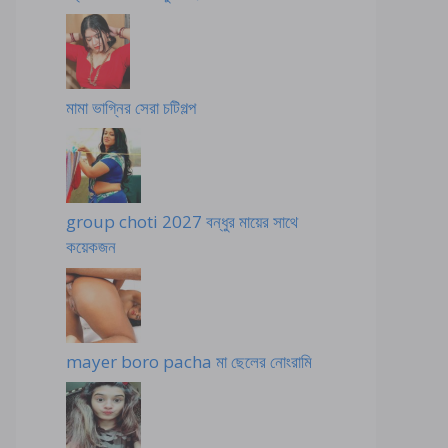
মামা ভাগ্নির সেরা চটিগল্প
group choti 2027 বন্ধুর মায়ের সাথে
কয়েকজন
mayer boro pacha মা ছেলের নোংরামি