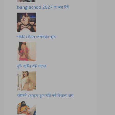
banglachoti 2027 মা আর দিদি
শাশুড়ি বৌমার লেসবিয়ান কান্ড
বুড়ি আন্টির কচি ভাতার
অষ্টাদশী মেয়েকে চুদে সতি পর্দা ছিড়লো বাবা