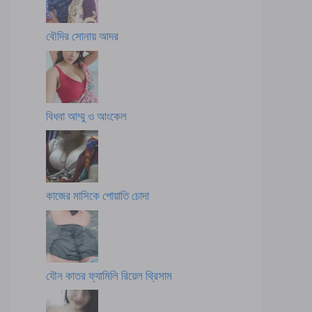
বৌদির সোনায় আদর
বিধবা আম্মু ও আংকেল
কাজের মাসিকে পোয়াতি চোদা
যৌন কাতর ফ্যামিলি রিয়েল থ্রিসাম