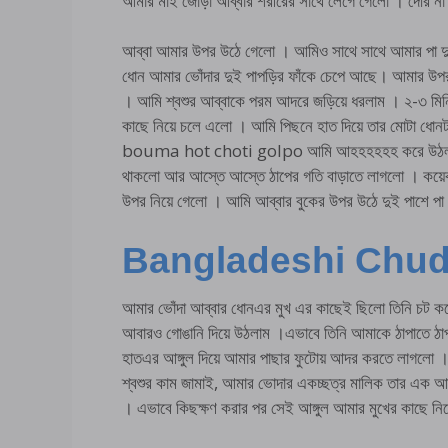
আমার মাই জোড়া আব্বার শরীরের সাথে লেগে গেলো । দেরি 
আব্বা আমার উপর উঠে গেলো । আমিও সাথে সাথে আমার পা দুট
ধোন আমার ভোঁদার দুই পাপড়ির ফাঁকে চেপে আছে। আমার উপর 
। আমি শ্বশুর আব্বাকে পরম আদরে জড়িয়ে ধরলাম । ২-৩ মিনিট
কাছে নিয়ে চলে এলো । আমি পিছনে হাত দিয়ে তার মোটা ধোন
bouma hot choti golpo আমি আহহহহহহ করে উঠলাম 
থাকলো আর আস্তে আস্তে ঠাপের গতি বাড়াতে লাগলো । কয়েক 
উপর নিয়ে গেলো । আমি আব্বার বুকের উপর উঠে দুই পাশে পা 
Bangladeshi Chud
আমার ভোঁদা আব্বার ধোনএর মুখ এর কাছেই ছিলো তিনি চট 
আবারও গোঙানি দিয়ে উঠলাম ।এভাবে তিনি আমাকে ঠাপাতে ঠা
হাতএর আঙ্গুল দিয়ে আমার পাছার ফুটোয় আদর করতে লাগলো ।
শ্বশুর কাম জামাই, আমার ভোদার একচ্ছত্র মালিক তার এক 
। এভাবে কিছক্ষণ করার পর সেই আঙ্গুল আমার মুখের কাছে নি