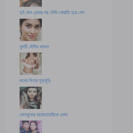
দুই মাস চোদার পর বৌদি পোয়াতি হয়ে গেল
যুবতী বৌদির কামনা
গুদের ভিতর সুড়সুড়ি
ফেসবুকের বারোভাতারিকে চোদা