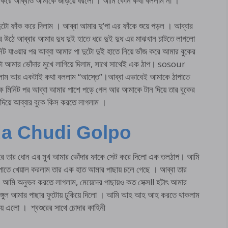
না করে আব্বাও আমাকে জড়িয়ে ধরলো । আমি কোন কথা বললাম না ।
ো ফাঁক করে দিলাম । আব্বা আমার দু’পা এর ফাঁকে শুয়ে পড়ল । আব্বার
উঠে আব্বার আমার দুধ দুই হাতে ধরে দুই দুধ এর মাঝখান চাটতে লাগলো
 যাওয়ার পর আব্বা আমার পা দুটো দুই হাতে নিয়ে ভাঁজ করে আমার বুকের
টা আমার ভোঁদার মুখে লাগিয়ে দিলাম, সাথে সাথেই এক ঠাপ। sosour
আর একটাই কথা বললাম “আস্তে”।আব্বা এভাবেই আমাকে ঠাপাতে
মিনিট পর আব্বা আমার পাশে পড়ে গেল আর আমাকে টান দিয়ে তার বুকের
দিয়ে আব্বার বুকে কিস করতে লাগলাম ।
a Chudi Golpo
করে তার ধোন এর মুখ আমার ভোঁদার ফাকে সেট করে দিলো এক তলঠাপ। আমি
পাতে খেয়াল করলাম তার এক হাত আমার পাছায় চলে গেছে । আব্বা তার
 আমি অনুভব করতে লাগলাম, মেয়েদের পাছায়ও কত সেক্স!! হটাৎ আমার
আঙ্গুল আমার পাছার ফুটোয় ঢুকিয়ে দিলো । আমি আহ আহ আহ করতে থাকলাম
য়ে এলো । শ্বশুরের সাথে চোদার কাহিনী