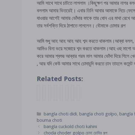
আমি সাথে সাথে চাটতে লাগলাম ।কিছুক্ষণ পর আমার নাগর ব
বললাম আমার ভিতরেই। এবার তিনি আবার আমাকে নিচে ফেলে দ
যাওয়ার আগেই আমার ভোঁদার ফাকে তার ধোন এর মাথা রেখে 
তার সর্বশক্তি দিয়ে ঠাপাতে লাগলেন। বৌমাকে চোদার গল্প
আমি শুধু আহ আহ আহ আহ শব্দ করতে থাকলাম।আব্বা বলল, মাগ
আমিও বিনা ভয়ে সজোরে শব্দ করতে থাকলাম।আহ ওহু মাগো আব
করে আমার শ্বশুর আব্বার গরম মাল আমার ভোঁদা দিয়ে গিলে খে
, আর যদি কেউ আমার সাথে চোদাচুদি করতে চান তাহলে কমেন্ট
Related Posts:
আ
ফ
শ্ব
ব
বা
জা
ভু
চ
মা
র
শু
ড়
ল
মা
তে
ক
দে
সা
র
বো
বি
ই
চু
চ
র
শ
দে
নে
হি
শা
দ
কে
Categories
bangla choti didi
,
bangla choti golpo
,
bangla 
পা
রী
ব
র
ন
শু
ল
ম
bouma choti
রি
র
র
স্বা
প
ড়ি
আ
সৃ
bangla cuckold choti kahini
বা
বি
আ
মী
রি
উ
মা
ন
choda choder golpo চোদা চোদির গল্প