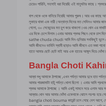
চেয়েও পারিনি, সহসাই ধরা দিয়েছি এই মানুষটার কাছে। শ্বশুরে
বাপ থেকে ওকে বানিয়ে নিয়েছি আমার পুরুষ। আর ওর কাছে আম
লুকায়ে থাকা এক নারী।অন্যান্য দিনের মত সেদিনও আমার জান
গেলো, ৩০ সেকেন্ডের মত চুপ করে থাকলো।ওর ধোন এর মাথাটা 
এর দিকে চেপে দিলাম।এবার আমার শ্বশুর পিছন থেকে চাপ দ
sathe chuda chudi আমি দিন-দুনিয়ার সবকিছুই ভুলে গেল
আমি জীবনেও ভাবিনি স্বামী ছাড়াও আমি জীবনে এত মজা পাব
হাতে আমার ছোট ছোট মাই আর এক হাতের আঙ্গুল দিয়ে ভোঁদা চ
Bangla Choti Kahi
আব্বা শুধু আমাকে ঠাপাচ্ছে ,এখন পর্যন্ত আমার দুধে হাত প
আমার পায়জামাটা হাটু পর্যন্ত খোলা ছিলো । এবার আমি প্রথ
শ্বশুর আমাকে ঠাপাচ্ছে । আমি একটু সামনে সরে এলাম আর স
আব্বার ধোন আর আমার ভোঁদা একেবাকে ঝোলে লচপচ হয়ে গেছে
bangla choti bouma কারেন্ট চলে গেছে বেশ আগে, সেই