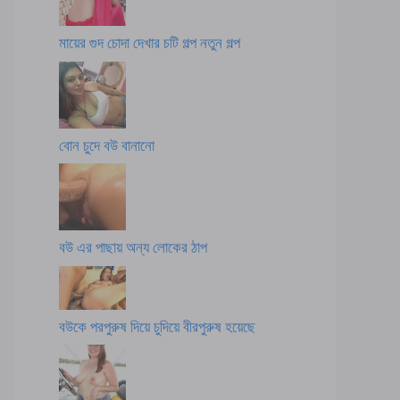
মায়ের গুদ চোদা দেখার চটি গল্প নতুন গল্প
বোন চুদে বউ বানানো
বউ এর পাছায় অন্য লোকের ঠাপ
বউকে পরপুরুষ দিয়ে চুদিয়ে বীরপুরুষ হয়েছে