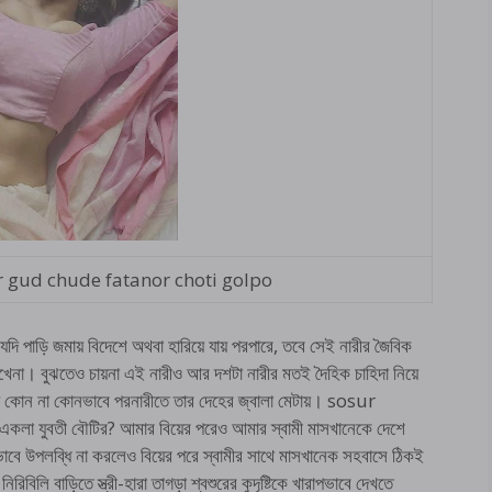
gud chude fatanor choti golpo
 যদি পাড়ি জমায় বিদেশে অথবা হারিয়ে যায় পরপারে, তবে সেই নারীর জৈবিক
খেনা। বুঝতেও চায়না এই নারীও আর দশটা নারীর মতই দৈহিক চাহিদা নিয়ে
ে কোন না কোনভাবে পরনারীতে তার দেহের জ্বালা মেটায়। sosur
লা যুবতী বৌটির? আমার বিয়ের পরেও আমার স্বামী মাসখানেকে দেশে
বে উপলব্ধি না করলেও বিয়ের পরে স্বামীর সাথে মাসখানেক সহবাসে ঠিকই
িলি বাড়িতে স্ত্রী-হারা তাগড়া শ্বশুরের কুদৃষ্টিকে খারাপভাবে দেখতে