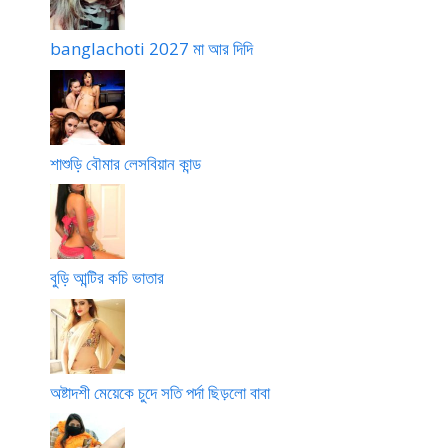
banglachoti 2027 মা আর দিদি
শাশুড়ি বৌমার লেসবিয়ান কান্ড
বুড়ি আন্টির কচি ভাতার
অষ্টাদশী মেয়েকে চুদে সতি পর্দা ছিড়লো বাবা