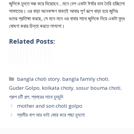
জুলিকে চুদতে শুরু করে দিয়েছেন…মনে বেশ একটা ঈর্ষার ভাব তৈরি হচ্ছিলো
সাফাতের। ওর বাড়া অনেকক্ষণ যাবতই আবার পূর্ণ রূপে খাড়া হয়ে জুলির
গুদের প্রতিক্ষা করছে, সে মনে মনে ওর বাবার সাথে জুলিকে নিয়ে একটা যুদ্ধ
ঘোষণা করার চিন্তা করতে লাগলো।
Related Posts:
K
r
স্কু
শ্ব
স্বা
অ
বৌ
ভু
o
e
লে
শু
মী
ল্প
মা
তে
l
a
র
রে
র
ব
চা
চু
k
d
বা
র
বা
য়
টে
দ
Categories
bangla choti story
,
bangla family choti
,
a
b
ন্ধ
ধো
প
সী
শ্ব
ল
t
a
বী
ন
আ
মা
শু
আ
Guder Golpo
,
kolkata choty
,
sosur bouma choti
,
a
n
কে
আ
র
সি
রে
মা
গ্রুপ চটি গল্প
,
শ্বশুরের সাথে চুদচুদি
B
g
চো
মা
ভা
র
র
ই
mother and son choti golpo
a
l
দা
র
ই
প
বা
n
n
a
র
ভোঁ
জো
রি
ড়া
e
স্বামীর বাপ আর ভাই জোর করে পাছা চুদলো
g
c
গ
দা
র
স্কা
s
w
l
h
ল্প
র
ক
র
o
c
a
o
b
দু
রে
গু
s
h