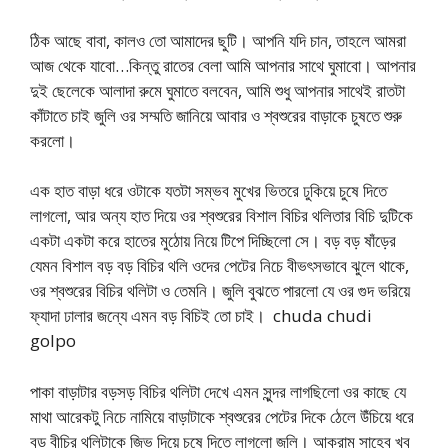
ঠিক আছে বাবা, কালও তো আমাদের ছুটি। আপনি যদি চান, তাহলে আমরা
আজ থেকে যাবো…কিন্তু রাতের বেলা আমি আপনার সাথে ঘুমাবো। আপনার
দুই ছেলেকে আলাদা রুমে ঘুমাতে বলবেন, আমি শুধু আপনার সাথেই রাতটা
কাঁটাতে চাই জুলি ওর সম্মতি জানিয়ে আবার ও শ্বশুরের বাড়াকে চুষতে শুরু
করলো।
এক হাত বাড়া ধরে ওটাকে যতটা সম্ভব মুখের ভিতরে ঢুকিয়ে চুষে দিতে
লাগলো, আর অন্য হাত দিয়ে ওর শ্বশুরের বিশাল বিচির থলিতার বিচি দুটিকে
একটা একটা করে হাতের মুঠোয় নিয়ে টিপে দিচ্ছিলো সে। বড় বড় ষাঁড়ের
যেমন বিশাল বড় বড় বিচির থলি ওদের পেটের নিচে বীভৎসভাবে ঝুলে থাকে,
ওর শ্বশুরের বিচির থলিটা ও তেমনি। জুলি বুঝতে পারলো যে ওর গুদ ভরিয়ে
ফ্যাদা ঢালার জন্যে এমন বড় বিচিই তো চাই। chuda chudi
golpo
পাকা বাড়াটার বড়সড় বিচির থলিটা দেখে এমন সুন্দর লাগছিলো ওর কাছে যে
মাথা আরেকটু নিচে নামিয়ে বাড়াটাকে শ্বশুরের পেটের দিকে ঠেলে উঁচিয়ে ধরে
বড় বীচির থলিটাকে জিভ দিয়ে চুষে দিতে লাগলো জুলি। আকরাম সাহেব খুব