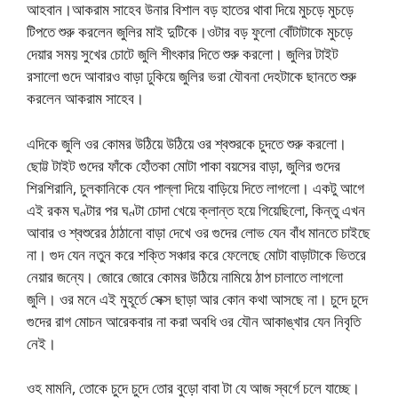
আহবান।আকরাম সাহেব উনার বিশাল বড় হাতের থাবা দিয়ে মুচড়ে মুচড়ে
টিপতে শুরু করলেন জুলির মাই দুটিকে।ওটার বড় ফুলো বোঁটাটাকে মুচড়ে
দেয়ার সময় সুখের চোটে জুলি শীৎকার দিতে শুরু করলো। জুলির টাইট
রসালো গুদে আবারও বাড়া ঢুকিয়ে জুলির ভরা যৌবনা দেহটাকে ছানতে শুরু
করলেন আকরাম সাহেব।
এদিকে জুলি ওর কোমর উঠিয়ে উঠিয়ে ওর শ্বশুরকে চুদতে শুরু করলো।
ছোট্ট টাইট গুদের ফাঁকে হোঁতকা মোটা পাকা বয়সের বাড়া, জুলির গুদের
শিরশিরানি, চুলকানিকে যেন পাল্লা দিয়ে বাড়িয়ে দিতে লাগলো। একটু আগে
এই রকম ঘণ্টার পর ঘণ্টা চোদা খেয়ে ক্লান্ত হয়ে গিয়েছিলো, কিন্তু এখন
আবার ও শ্বশুরের ঠাঠানো বাড়া দেখে ওর গুদের লোভ যেন বাঁধ মানতে চাইছে
না। গুদ যেন নতুন করে শক্তি সঞ্চার করে ফেলেছে মোটা বাড়াটাকে ভিতরে
নেয়ার জন্যে। জোরে জোরে কোমর উঠিয়ে নামিয়ে ঠাপ চালাতে লাগলো
জুলি। ওর মনে এই মুহূর্তে সেক্স ছাড়া আর কোন কথা আসছে না। চুদে চুদে
গুদের রাগ মোচন আরেকবার না করা অবধি ওর যৌন আকাঙ্খার যেন নিবৃতি
নেই।
ওহ মামনি, তোকে চুদে চুদে তোর বুড়ো বাবা টা যে আজ স্বর্গে চলে যাচ্ছে।