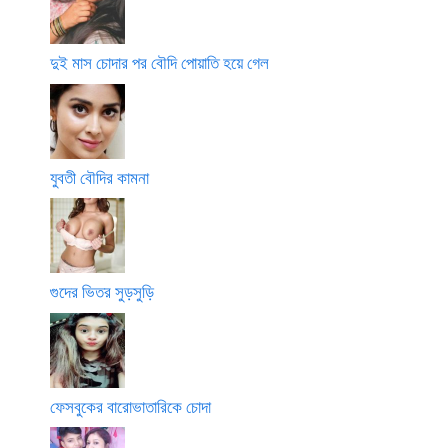
দুই মাস চোদার পর বৌদি পোয়াতি হয়ে গেল
যুবতী বৌদির কামনা
গুদের ভিতর সুড়সুড়ি
ফেসবুকের বারোভাতারিকে চোদা