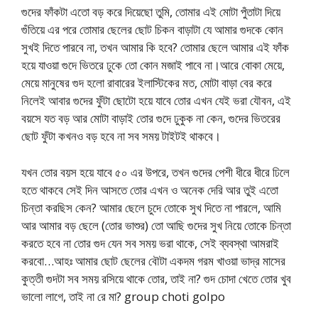
গুদের ফাঁকটা এতো বড় করে দিয়েছো তুমি, তোমার এই মোটা পুঁতাটা দিয়ে
গুঁতিয়ে এর পরে তোমার ছেলের ছোট চিকন বাড়াটা যে আমার গুদকে কোন
সুখই দিতে পারবে না, তখন আমার কি হবে? তোমার ছেলে আমার এই ফাঁক
হয়ে যাওয়া গুদে ভিতরে ঢুকে তো কোন মজাই পাবে না।আরে বোকা মেয়ে,
মেয়ে মানুষের গুদ হলো রাবারের ইলাস্টিকের মত, মোটা বাড়া বের করে
নিলেই আবার গুদের ফুঁটা ছোটো হয়ে যাবে তোর এখন যেই ভরা যৌবন, এই
বয়সে যত বড় আর মোটা বাড়াই তোর গুদে ঢুকুক না কেন, গুদের ভিতরের
ছোট ফুঁটা কখনও বড় হবে না সব সময় টাইটই থাকবে।
যখন তোর বয়স হয়ে যাবে ৫০ এর উপরে, তখন গুদের পেশী ধীরে ধীরে ঢিলে
হতে থাকবে সেই দিন আসতে তোর এখন ও অনেক দেরি আর তুই এতো
চিন্তা করছিস কেন? আমার ছেলে চুদে তোকে সুখ দিতে না পারলে, আমি
আর আমার বড় ছেলে (তোর ভাশুর) তো আছি গুদের সুখ নিয়ে তোকে চিন্তা
করতে হবে না তোর গুদ যেন সব সময় ভরা থাকে, সেই ব্যবস্থা আমরাই
করবো…আহঃ আমার ছোট ছেলের বৌটা একদম গরম খাওয়া ভাদ্র মাসের
কুত্তী গুদটা সব সময় রসিয়ে থাকে তোর, তাই না? গুদ চোদা খেতে তোর খুব
ভালো লাগে, তাই না রে মা? group choti golpo