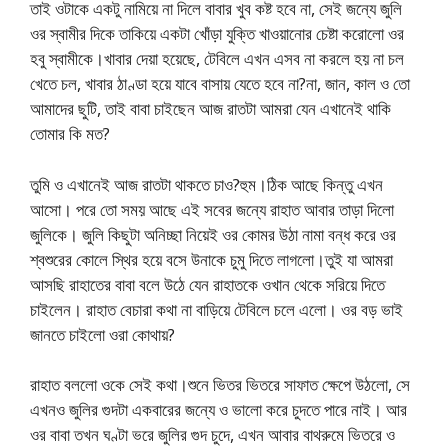
তাই ওটাকে একটু নামিয়ে না দিলে বাবার খুব কষ্ট হবে না, সেই জন্যে জুলি
ওর স্বামীর দিকে তাকিয়ে একটা খোঁড়া যুক্তি খাওয়ানোর চেষ্টা করোলো ওর
হবু স্বামীকে।খাবার দেয়া হয়েছে, টেবিলে এখন এসব না করলে হয় না চল
খেতে চল, খাবার ঠাণ্ডা হয়ে যাবে বাসায় যেতে হবে না?না, জান, কাল ও তো
আমাদের ছুটি, তাই বাবা চাইছেন আজ রাতটা আমরা যেন এখানেই থাকি
তোমার কি মত?
তুমি ও এখানেই আজ রাতটা থাকতে চাও?হুম।ঠিক আছে কিন্তু এখন
আসো। পরে তো সময় আছে এই সবের জন্যে রাহাত আবার তাড়া দিলো
জুলিকে। জুলি কিছুটা অনিচ্ছা নিয়েই ওর কোমর উঠা নামা বন্ধ করে ওর
শ্বশুরের কোলে স্থির হয়ে বসে উনাকে চুমু দিতে লাগলো।তুই যা আমরা
আসছি রাহাতের বাবা বলে উঠে যেন রাহাতকে ওখান থেকে সরিয়ে দিতে
চাইলেন। রাহাত বেচারা কথা না বাড়িয়ে টেবিলে চলে এলো। ওর বড় ভাই
জানতে চাইলো ওরা কোথায়?
রাহাত বললো ওকে সেই কথা।শুনে ভিতর ভিতরে সাফাত ক্ষেপে উঠলো, সে
এখনও জুলির গুদটা একবারের জন্যে ও ভালো করে চুদতে পারে নাই। আর
ওর বাবা তখন ঘণ্টা ভরে জুলির গুদ চুদে, এখন আবার বাথরুমে ভিতরে ও