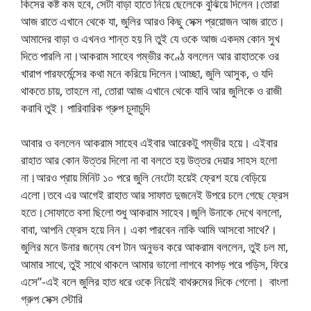
কিসের কষ্ট কম হবে, সেটা বাড়া হাতে নিয়ে ছেলেকে বুঝিয়ে দিলেন।তোরা
আজ রাতে এখানে থেকে যা, জুলির আরও কিছু সেক্স প্রয়োজন আজ রাতে।
আমাদের বাড়া ও এখনও শান্ত হয় নি তুই যে ওকে আজ একদম কোন সুখ
দিতে পারলি না।আকরাম সাহেব গম্ভীর কণ্ঠে বললেন আর রাহাতকে ওর
খারাপ পারফর্মেন্সের কথা মনে করিয়ে দিলেন।আচ্ছা, জুলি আসুক, ও যদি
থাকতে চায়, তাহলে না, তোরা আজ এখানে থেকে যাবি আর জুলিকে ও রাজী
করাবি তুই। পারিবারিক গ্রুপ চুদাচুদি
আবার ও বললেন আকরাম সাহেব এইবার আরেকটু গম্ভীর হয়ে। এইবার
রাহাত আর কোন উত্তর দিলো না বা বলতে হয় উত্তর দেয়ার সাহস হলো
না।আরও প্রায় মিনিট ১০ পরে জুলি নেংটো হয়েই ফ্রেশ হয়ে বেড়িয়ে
এলো।তবে এর আগেই রাহাত আর সাফাত দুজনেই উপরে চলে গেছে ফ্রেস
হতে।সোফাতে বসা ছিলো শুধু আকরাম সাহেব।জুলি উনাকে দেখে বললো,
বাবা, আপনি ফ্রেস হয়ে নিন। একা পারবেন নাকি আমি আসবো সাথে?।
জুলির মনে উনার জন্যে বেশ টান অনুভব করে আকরাম বললেন, তুই চল মা,
আমার সাথে, তুই সাথে থাকলে আমার ভালো লাগবে কাপড় পরে পড়িস, ফিরে
এসে”-এই বলে জুলির হাত ধরে ওকে নিয়েই বাথরুমের দিকে গেলো। বাংলা
গ্রুপ সেক্স স্টোরি