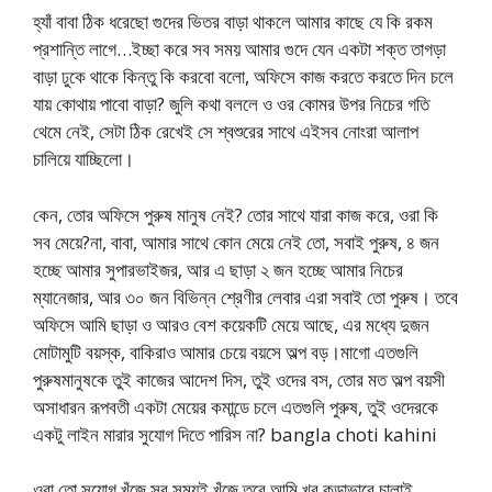
হ্যাঁ বাবা ঠিক ধরেছো গুদের ভিতর বাড়া থাকলে আমার কাছে যে কি রকম
প্রশান্তি লাগে…ইচ্ছা করে সব সময় আমার গুদে যেন একটা শক্ত তাগড়া
বাড়া ঢুকে থাকে কিন্তু কি করবো বলো, অফিসে কাজ করতে করতে দিন চলে
যায় কোথায় পাবো বাড়া? জুলি কথা বললে ও ওর কোমর উপর নিচের গতি
থেমে নেই, সেটা ঠিক রেখেই সে শ্বশুরের সাথে এইসব নোংরা আলাপ
চালিয়ে যাচ্ছিলো।
কেন, তোর অফিসে পুরুষ মানুষ নেই? তোর সাথে যারা কাজ করে, ওরা কি
সব মেয়ে?না, বাবা, আমার সাথে কোন মেয়ে নেই তো, সবাই পুরুষ, ৪ জন
হচ্ছে আমার সুপারভাইজর, আর এ ছাড়া ২ জন হচ্ছে আমার নিচের
ম্যানেজার, আর ৩০ জন বিভিন্ন শ্রেণীর লেবার এরা সবাই তো পুরুষ। তবে
অফিসে আমি ছাড়া ও আরও বেশ কয়েকটি মেয়ে আছে, এর মধ্যে দুজন
মোটামুটি বয়স্ক, বাকিরাও আমার চেয়ে বয়সে অল্প বড়।মাগো এতগুলি
পুরুষমানুষকে তুই কাজের আদেশ দিস, তুই ওদের বস, তোর মত অল্প বয়সী
অসাধারন রূপবতী একটা মেয়ের কমান্ডে চলে এতগুলি পুরুষ, তুই ওদেরকে
একটু লাইন মারার সুযোগ দিতে পারিস না? bangla choti kahini
ওরা তো সুযোগ খুঁজে সব সময়ই খুঁজে তবে আমি খুব কড়াভাবে চালাই