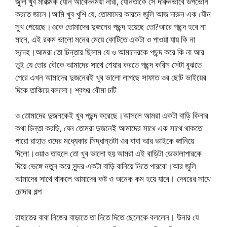
জুলি খুব মারাত্মক যৌন আবেদনময়ী নারী, যৌনতাকে সে দারুনভাবে উপভোগ
করতে জানে।আমি খুব খুশি যে, তোমাদের কারনে জুলি আজ দারুন এক যৌন
সুখ পেয়েছে।ওকে তোমাদের দুজনের পছন্দ হয়েছে তো?আরে পছন্দ হবে না
মানে, এই রকম ভালো মনের মেয়ে কোটিতে একটা ও পাওয়া যায় কি না
সন্দেহ।আমরা তো চিন্তায় ছিলাম যে ও আমাদেরকে পছন্দ করে কি না আর
তুই যে তোর বৌকে আমাদের সাথে শেয়ার করতে পছন্দ করিস সেটা বুঝতে
পেরে এখন আমাদের দুজনেরই খুব ভালো লাগছে সাফাত ওর ছোট ভাইয়ের
দিকে তাকিয়ে বললো। শ্বশুর বৌমা চটি
ও তোমাদের দুজনকেই খুব পছন্দ করেছে।আসলে আমরা একটা বাড়ি কিনার
কথা চিন্তা করছি, যেন তোমরা দুজনেই আমাদের সাথে এক সাথে থাকতে
পারো রাহাত ওদের মধ্যেকার সিদ্ধান্তটা ওর বাবা আর ভাইকে জানিয়ে
দিলো।ওয়াও তাহলে তো খুব ভালো হয় আমরা এই বাড়িটা ডেভালাপারকে
দিয়ে ভেঙ্গে নতুন করে সুন্দর একটা বাড়ি বানিয়ে নিতে পারবো।আর জুলি
আমাদের সাথে থাকলে আমাদের কষ্ট ও অনেক কম হয়ে যাবে। দেবরের সাথে
চোদার গল্প
রাহাতের বাবা নিজের বাড়াতে তা দিতে দিতে ছেলেকে বললেন। উনার যে