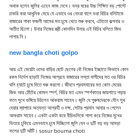
অবাক হলেন জুলির এহেন কাজ দেখে। ভদ্র ঘরের উচ্চ শিক্ষিত বড় পোস্টে
চাকরি করা আধুনিক মেয়ে যে এভাবে ওর নোংরা বালে ভরা বিচির থলিটাকে
বাজারের পাকা ফজলী আমের মত চুষে খেতে শুরু করবে, এটাতো কল্পনার ও
অতীত ছিলো। উনার নিজের স্ত্রী কোনদিন উনার এই বিচির থলিতে জিভ
লাগায় নি।
new bangla choti golpo
আর এই মেয়েটা ওদের বাড়ির ছোট ছেলের বৌ নিজের ইচ্ছাতে কিভাবে কোন
রকম নির্দেশ ছাড়াই নিজের আগ্রহে বাজারের সস্তা মাগীদের মত ওর বিচির
থলি চ্যাটে চুষে দিতে শুরু করলো। জীবনে প্রথমবারের মত কোন মেয়ের
জিভ আর ঠোঁটের কোমল স্পর্শ, বিচির মত এমন স্পর্শকাতর জায়গাতে পড়ার
ফলে সুখে গুঙ্গিয়ে উঠলেন আকরাম সাহেব। জুলি যে পুরুষদেরকে যৌন সুখ
দেয়ার ব্যাপারে অত্যন্ত আগ্রহী ও দক্ষ, সেটার প্রমান আবার ও পেলেন
আকরাম সাহেব। একটা একটা করে বীচিগুলিকে পালা করে নিজের মুখের
ভিতরে ঢুকিয়ে এমনভাবে চুষে দিচ্ছিলো জুলি যেন ও দুটি বড় বড় আমড়া
ফলের দুটি আঁটি। sosur bouma choti