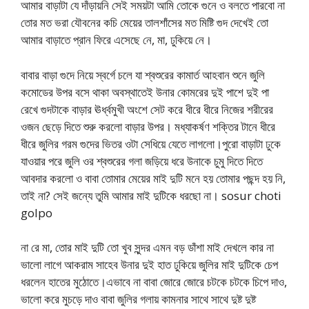
আমার বাড়াটা যে দাঁড়ায়নি সেই সময়টা আমি তোকে গুনে ও বলতে পারবো না
তোর মত ভরা যৌবনের কচি মেয়ের তালশাঁসের মত মিষ্টি গুদ দেখেই তো
আমার বাড়াতে প্রান ফিরে এসেছে নে, মা, ঢুকিয়ে নে।
বাবার বাড়া গুদে নিয়ে স্বর্গে চলে যা শ্বশুরের কামার্ত আহবান শুনে জুলি
কমোডের উপর বসে থাকা অবস্থাতেই উনার কোমরের দুই পাশে দুই পা
রেখে গুদটাকে বাড়ার ঊর্ধ্বমুখী অংশে সেট করে ধীরে ধীরে নিজের শরীরের
ওজন ছেড়ে দিতে শুরু করলো বাড়ার উপর। মধ্যাকর্ষণ শক্তির টানে ধীরে
ধীরে জুলির গরম গুদের ভিতর ওটা সেধিয়ে যেতে লাগলো।পুরো বাড়াটা ঢুকে
যাওয়ার পরে জুলি ওর শ্বশুরের গলা জড়িয়ে ধরে উনাকে চুমু দিতে দিতে
আবদার করলো ও বাবা তোমার মেয়ের মাই দুটি মনে হয় তোমার পছন্দ হয় নি,
তাই না? সেই জন্যে তুমি আমার মাই দুটিকে ধরছো না। sosur choti
golpo
না রে মা, তোর মাই দুটি তো খুব সুন্দর এমন বড় ডাঁশা মাই দেখলে কার না
ভালো লাগে আকরাম সাহেব উনার দুই হাত ঢুকিয়ে জুলির মাই দুটিকে চেপ
ধরলেন হাতের মুঠোতে।এভাবে না বাবা জোরে জোরে চটকে চটকে চিপে দাও,
ভালো করে মুচড়ে দাও বাবা জুলির গলায় কামনার সাথে সাথে দুষ্ট দুষ্ট