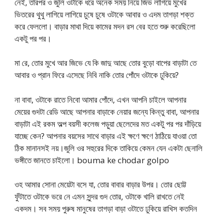
নেই, তারপর ও জুলি ওটাকে ধরে অনেক সময় নিয়ে জিভ লাগিয়ে মুখের
ভিতরের থুথু লাগিয়ে লাগিয়ে চুষে চুষে ওটাকে আবার ও এদম তাগড়া শক্ত
করে ফেললো। বাড়ার মাথা দিয়ে কামের মদন রস বের হতে শুরু করেছিলো
একটু পর পর।
মা রে, তোর মুখে আর জিভে যে কি জাদু আছে তোর বুড়ো বাপের বাড়াটা তে
আবার ও প্রান ফিরে এসেছে নিবি নাকি তোর পোঁদে ওটাকে ঢুকিয়ে?
না বাবা, ওটাকে রাতে নিবো আমার পোঁদে, এখন আপনি চাইলে আপনার
মেয়ের গুদটা রেডি আছে আপনার বাড়াকে নেয়ার জন্যে কিন্তু বাবা, আপনার
বাড়াটা এই রকম অল্প বয়সী কলেজ পড়ুয়া ছেলেদের মত একটু পর পর দাঁড়িয়ে
যাচ্ছে কেন? আপনার বয়সের সাথে বাড়ার এই ক্ষণে ক্ষণে ঠাঠিয়ে যাওয়া তো
ঠিক মানানসই নয়।জুলি ওর সহুরের দিকে তাকিয়ে কেমন যেন একটা ছেনালি
ভঙ্গীতে জানতে চাইলো। bouma ke chodar golpo
ওহ আমার সোনা মেয়েটা বসে যা, তোর বাবার বাড়ার উপর। তোর ছোট্ট
ফুঁটাতে ওটাকে ভরে নে এমন সুন্দর গুদ তোর, ওটাকে খালি রাখতে নেই
একদম। সব সময় পুরুষ মানুষের তাগড়া বাড়া ওটাতে ঢুকিয়ে রাখিস কতদিন