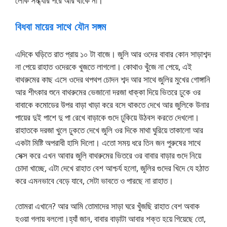
লোক সন্ধ্যার পরে আর থাকে না।
বিধবা মায়ের সাথে যৌন সঙ্গম
এদিকে ঘড়িতে রাত প্রায় ১০ টা বাজে। জুলি আর ওদের বাবার কোন সাড়াশব্দ
না পেয়ে রাহাত ওদেরকে খুজতে লাগলো। কোথাও খুঁজে না পেয়ে, এই
বাথরুমের কাছ এসে ওদের থপথপ চোদন শব্দ আর সাথে জুলির মুখের গোঙ্গানি
আর শীৎকার শুনে বাথরুমের ভেজানো দরজা ধাক্কা দিয়ে ভিতরে ঢুকে ওর
বাবাকে কমোডের উপর বাড়া খাড়া করে বসে থাকতে দেখে আর জুলিকে উনার
পায়ের দুই পাশে দু পা রেখে বাড়াকে গুদে ঢুকিয়ে উঠবস করতে দেখলো।
রাহাতকে দরজা খুলে ঢুকতে দেখে জুলি ওর দিকে মাথা ঘুরিয়ে তাকালো আর
একটা মিষ্টি অপরাধী হাসি দিলো। এতো সময় ধরে তিন জন পুরুষের সাথে
সেক্স করে এখন আবার জুলি বাথরুমের ভিতরে ওর বাবার বাড়ার গুদে নিয়ে
চোদা খাচ্ছে, এটা দেখে রাহাত বেশ আশ্চর্য হলো, জুলির গুদের খিদে যে হঠাত
করে এমনভাবে বেড়ে যাবে, সেটা ভাবতে ও পারছে না রাহাত।
তোমরা এখানে? আর আমি তোমাদের সাড়া ঘরে খুঁজছি রাহাত বেশ অবাক
হওয়া গলায় বললো।হ্যাঁ জান, বাবার বাড়াটা আবার শক্ত হয়ে গিয়েছে তো,