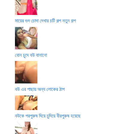
মায়ের গুদ চোদা দেখার চটি গল্প নতুন গল্প
বোন চুদে বউ বানানো
বউ এর পাছায় অন্য লোকের ঠাপ
বউকে পরপুরুষ দিয়ে চুদিয়ে বীরপুরুষ হয়েছে