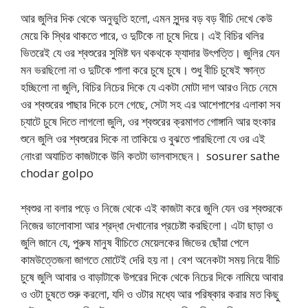
আর জুলির দিক থেকে অনুভুতি হলো, এমন সুন্দর বড় বড় বীচি দেখে কেউ
মেয়ে কি স্থির থাকতে পারে, ও দুটিকে না চুষে দিয়ে। এই বিচির থলির
ভিতরেই যে ওর শ্বশুরের সুমিষ্ট ঘন থকথকে ফ্যাদার উৎপত্তি। জুলির যেন
মন ভরছিলো না ও দুটিকে পালা করে চুষে চুষে। শুধু বীচি চুষেই ক্ষান্ত
হচ্ছিলো না জুলি, বিচির নিচের দিকে যে একটা মোটা দাগ আরও নিচে নেমে
ওর শ্বশুরের পাছার দিকে চলে গেছে, সেটা সহ এর আশেপাশের এলাকা সব
চ্যাটে চুষে দিতে লাগলো জুলি, ওর শ্বশুরের ক্রমাগত গোঙ্গানি আর হুংকার
শুনে জুলি ওর শ্বশুরের দিকে না তাকিয়ে ও বুঝতে পারছিলো যে ওর এই
নোংরা অযাচিত কাজটাকে উনি কতটা ভালবাসছেন। sosurer sathe
chodar golpo
শ্বশুর না বলার পড়ে ও নিজে থেকে এই কাজটা করে জুলি যেন ওর শ্বশুরকে
নিজের ভালোবাসা আর শ্রদ্ধা দেখানোর প্রচেষ্টা করছিলো। এটা ছাড়া ও
জুলি জানে যে, পুরুষ মানুষ বীচিতে মেয়েলকের জিভের ছোঁয়া পেলে
কামউত্তেজনা জাগতে মোটেই দেরি হয় না। বেশ অনেকটা সময় নিয়ে বীচি
চুষে জুলি আবার ও বাড়াটাকে উপরের দিকে থেকে নিচের দিকে নামিয়ে আবার
ও ওটা চুষতে শুরু করলো, যদি ও ওটার মধ্যে আর পরিষ্কার করার মত কিছু