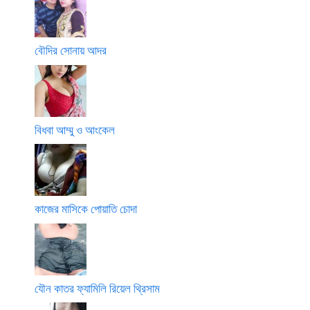
বৌদির সোনায় আদর
বিধবা আম্মু ও আংকেল
কাজের মাসিকে পোয়াতি চোদা
যৌন কাতর ফ্যামিলি রিয়েল থ্রিসাম