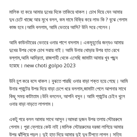
মালিক হা করে আমার দুধের দিকে তাকিয়ে থাকল। চোখ দিয়ে যেন আমার
দুধ চেটে খাচ্ছে আর মুখে বলল, কম দামে বিক্রি করে লাভ কি ? বুঝে গেলাম
কাজ হবে।আমি বললাম, আমি ভেতরে আসি? উনি সরে গেলেন।
আমি কাউনটারের ভেতরে ওনার পাশে বসলাম। একমুহূর্তের জন্যও আমার
দুধের উপর থেকে চোখ সরায় নাই। আমি উনার থোড়ার উপর হাত রেখে
বল্লাম,আমি আদ্রিতা, রাজশাহী থেকে এসেছি জামাটা আমার খুব পছন্দ
হয়েছে। new choti golpo 2023
উনি চুপ করে বসে থাকল। বুঝতে পারছি ওনার বাড়া শক্ত হয়ে গেছে। আমি
উনার প্যান্টের উপর দিয়ে বাড়া চেপে ধরে বললাম,জামাটা পেলে আপনার সাথে
কিছু সময় কাটাতাম।উনি বললেন, আপনি বসুন। আমি প্যান্টের চেইন খুলে
ওনার বাড়া নাড়তে লাগলাম।
একটু পরে বলল আমার সাথে আসুন।আমরা দুজন উপর তলায় স্টোররুমে
গেলাম। পুরা ফ্লোরে কেউ নাই।মালিক স্টোররুমের দরজা লাগিয়ে আমার
উপর ঝাঁপিয়ে পড়ল। দুই হাত দিয়ে আমার দুই দুধ টিপতে লাগল। সত্যি