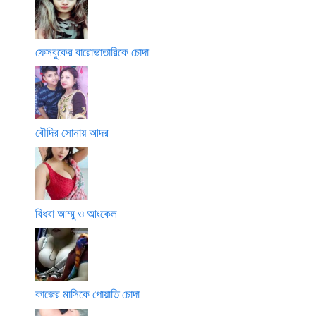
ফেসবুকের বারোভাতারিকে চোদা
বৌদির সোনায় আদর
বিধবা আম্মু ও আংকেল
কাজের মাসিকে পোয়াতি চোদা