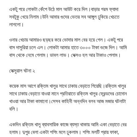
একটু পরে লোকটা কেঁপে উঠে মাল আউট করে দিল।বাড়ার গরম ফ্যাদা
সবটুকু খেয়ে নিলাম।উনি আমার গুদের ভেতর সব আঙ্গুল ঢুকিয়ে খেচতে
লাগলো।
ওনার খেচায় আমারও ছড়ছর করে ভোদার মাল বের হয়ে গেল। একটু পরে
বাস দাসুরিয়া চলে এল। লোকটা আমার হাতে ৩০০০ টাকা গুজে দিল। আমি
বাস থেকে নেমে গেলাম। ডাবল লাভ। সেক্সও হল আর টাকাও পেলাম।
সেক্সুয়াল ঘটনা ২
কয়েক মাস আগে রক্তিম খালুর সাথে ঢাকায় বেড়াতে গিয়েছি।রক্তিম খালুর
সাথে ঢাকায় বেড়াতে যাওয়া মানে প্রতিরাতে রক্তিম খালুর ফ্রেন্ডদের চোদোন
খাওয়া আর টাকা কামানো।সেসব কাহিনী অন্নদিন বলব আজ মজার ঘটনাটা
বলি।
একদিন রক্তিম খালু ব্যাবসায়িক কাজে ব্যস্ত থাকায় আমি একা বেড়াতে বের
হলাম। দুপুর বেলা একটা শপিং মলে ঢুকলাম। শপিং মলটি প্রায় ফাকা,