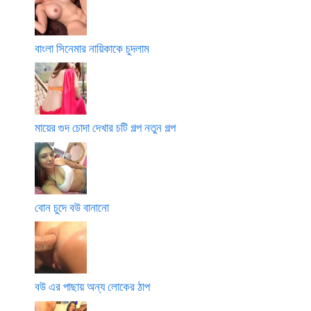
বাংলা সিনেমার নায়িকাকে চুদলাম
মায়ের গুদ চোদা দেখার চটি গল্প নতুন গল্প
বোন চুদে বউ বানানো
বউ এর পাছায় অন্য লোকের ঠাপ