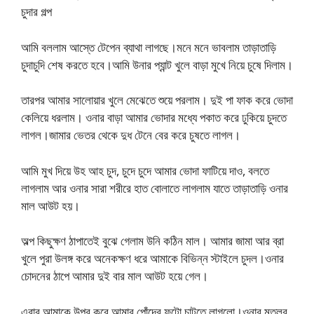
চুদার গল্প
আমি বললাম আস্তে টেপেন ব্যাথা লাগছে।মনে মনে ভাবলাম তাড়াতাড়ি
চুদাচুদি শেষ করতে হবে।আমি উনার প্যান্ট খুলে বাড়া মুখে নিয়ে চুষে দিলাম।
তারপর আমার সালোয়ার খুলে মেঝেতে শুয়ে পরলাম। দুই পা ফাক করে ভোদা
কেলিয়ে ধরলাম। ওনার বাড়া আমার ভোদার মধ্যে পকাত করে ঢুকিয়ে চুদতে
লাগল।জামার ভেতর থেকে দুধ টেনে বের করে চুষতে লাগল।
আমি মুখ দিয়ে উহ আহ চুদ, চুদে চুদে আমার ভোদা ফাটিয়ে দাও, বলতে
লাগলাম আর ওনার সারা শরীরে হাত বোলাতে লাগলাম যাতে তাড়াতাড়ি ওনার
মাল আউট হয়।
অল্প কিছুক্ষণ ঠাপাতেই বুঝে গেলাম উনি কঠিন মাল। আমার জামা আর ব্রা
খুলে পুরা উলঙ্গ করে অনেকক্ষণ ধরে আমাকে বিভিন্ন স্টাইলে চুদল।ওনার
চোদনের ঠাপে আমার দুই বার মাল আউট হয়ে গেল।
এবার আমাকে উপুর করে আমার পোঁদের ফুটো চাটতে লাগলো।ওনার মতলব