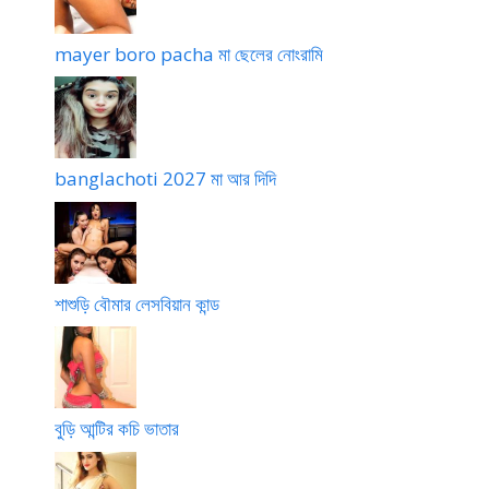
mayer boro pacha মা ছেলের নোংরামি
banglachoti 2027 মা আর দিদি
শাশুড়ি বৌমার লেসবিয়ান কান্ড
বুড়ি আন্টির কচি ভাতার