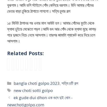
বুঝলাম। আমি ডগি স্টাইলে পোঁদ কেলিয়ে ধরলাম। উনি আমার পোঁদের
ভেতর বাড়া ঢুকিয়ে ঠাপাতে লাগলো। সত্যি চুদার গল্প
১৫ মিনিট ঠাপানর পর ওনার মাল আউট হল। আমার পোঁদের ফুটো থেকে
ফ্যাদা চুইয়ে মেঝেতে পড়ল।আমি গুদ আর পোঁদ থেকে ফ্যাদা মুছে কাপড়
পরে দুজনে নিচে নেমে আসলাম। তারপর জামাটা প্যাকেট করে নিয়ে চলে
আসলাম।
Related Posts:
ঝি
স
চা
b
B
2
বাং
b
নু
ত্যি
চা
a
a
0
লা
a
ক
চ
র
n
n
2
পা
n
অ্
টি
মে
g
g
3
নু
g
Categories
bangla choti golpo 2023
,
সত্যি চটি গল্প
যা
গ
য়ে
l
l
n
গ
l
Tags
ন্টি
ল্প
র
a
a
e
ল্প
a
new choti sotti golpo
কে
দু
c
c
w
২
b
ek gude dui dhon এক গুদে দুই ধোন -
চো
ধে
h
h
c
০
o
newchotigolpo.com
দা
র
o
o
h
২
u