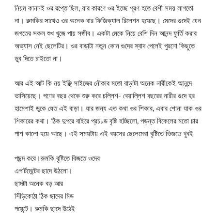
নিয়ম কাননই ওর রপ্তে ছিল, যার কারণে ওর ইচ্ছে পূরণ হতে বেশী সময় লাগতো
না। রুমকির সাথেও ওর অনেক বার ফিজিক্যাল রিলেশন হয়েছে। মেদের গুদেই যেন
জগতের সকল শুখ খুজে পায় সজীব। একটা মেকে নিয়ে বেশি দিন আনন্দ ফুর্তি করার
অভ্যাস নেই ছেলেটির। ওর বাড়াটা নতুন কোন গুদের স্বাদ পেলেই পুরনো কিছুতে
ডুব দিতে চাইতো না।
আর এই আট কি নয় ইঞ্ছি সাইজের নৌকার মতো বাড়াটা অনেক নারীকেই আনন্দে
ভাসিয়েছে। পণের বছর থেকে শুরু করে চল্লিশ- বেয়াল্লিশ বছরের নারীর গুদে হর
হামেশাই ডুকে যেত এই বাড়া। যার জন্য এত কথা ওর শিকার, এবার শোনা যাক ওর
শিকারের কথা। ঠিক দুপরে বাইরে প্রচণ্ড বৃষ্টি হচ্ছিলো, পড়ন্ত বিকেলের মতো চার
পাশ কালো হয়ে আছে। এই সময়টায় এই বয়সের ছেলেমেরা বৃষ্টিতে ভিজতে খুবই
পছন্দ করে।রুমকি বৃষ্টিতে বিজতে ওদের
এপার্টমেন্টের ছাদে উঠলো।
ছাদটা অনেক বড় আর
সিঁড়িকোঠা ঠিক ছাদের মিড
পয়েন্টে। রুমকি ছাদে উঠেই