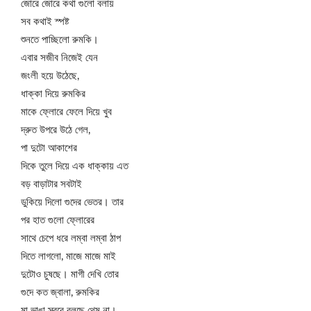
জোরে জোরে কথা গুলো বলায়
সব কথাই স্পষ্ট
শুনতে পাচ্ছিলো রুমকি।
এবার সজীব নিজেই যেন
জংলী হয়ে উঠেছে,
ধাক্কা দিয়ে রুমকির
মাকে ফ্লোরে ফেলে দিয়ে খুব
দ্রুত উপরে উঠে গেল,
পা দুটো আকাশের
দিকে তুলে দিয়ে এক ধাক্কায় এত
বড় বাড়াটার সবটাই
ডুকিয়ে দিলো গুদের ভেতর। তার
পর হাত গুলো ফ্লোরের
সাথে চেপে ধরে লম্বা লম্বা ঠাপ
দিতে লাগলো, মাজে মাজে মাই
দুটোও চুষছে। মাগী দেখি তোর
গুদে কত জ্বালা, রুমকির
মা ভাঙা স্বরে বলছে থেম না।