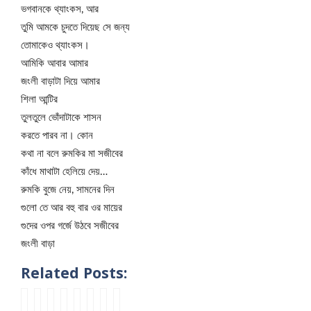
ভগবানকে থ্যাংকস, আর
তুমি আমকে চুদতে দিয়েছ সে জন্য
তোমাকেও থ্যাংকস।
আমিকি আবার আমার
জংলী বাড়াটা দিয়ে আমার
শিলা আন্টির
তুলতুলে ভোঁদাটাকে শাসন
করতে পারব না। কোন
কথা না বলে রুমকির মা সজীবের
কাঁধে মাথাটা হেলিয়ে দেয়…
রুমকি বুজে নেয়, সামনের দিন
গুলো তে আর বহু বার ওর মায়ের
গুদের ওপর গর্জে উঠবে সজীবের
জংলী বাড়া
Related Posts:
v
n
ব
s
গু
আ
2
n