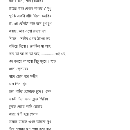
সজীব বলে, শিলা (রুমকির
মায়ের নাম) কেমন লাগছে ? সুধু
মুচকি একটা হাঁসি দিলো রুমকির
মা, ওর ভোঁদাটা কাম রসে চুপ চুপ
করছে, আর এলো মেলো দম
নিচ্ছে। সজীব এবার ঠাপের লয়
বাড়িয়ে দিলো। রুমকির মা আহ
আহ আ আ আ আ আহ……………ওহ ওহ
ওহ করতে লাগলো নিচু স্বরে। হাত
গুলো ফ্লোরের
সাথে ঠেসে ধরে সজীব
বলে শিলা খুব
মজা পাচ্ছি তোমাকে চুদে। এমন
একটা দিনে এমন সুন্দর জিনিষ
চুদতে দেয়ায় আমি তোমার
কাছে ঋণী হয়ে গেলাম।
হয়েছে হয়েছে এখন আমকে সুখ
দিয়ে তোমার ঋণ শোধ করে নাও,