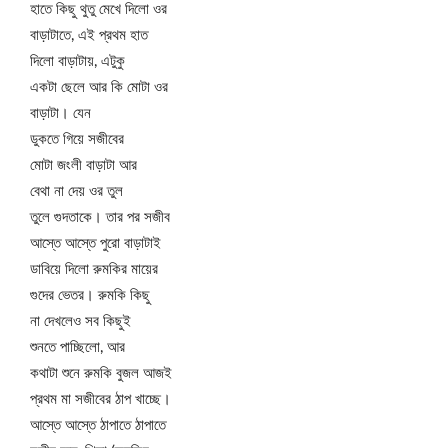
হাতে কিছু থুতু মেখে দিলো ওর
বাড়াটাতে, এই প্রথম হাত
দিলো বাড়াটায়, এটুকু
একটা ছেলে আর কি মোটা ওর
বাড়াটা। যেন
ডুকতে গিয়ে সজীবের
মোটা জংলী বাড়াটা আর
বেথা না দেয় ওর তুল
তুলে গুদতাকে। তার পর সজীব
আস্তে আস্তে পুরো বাড়াটাই
ডাবিয়ে দিলো রুমকির মায়ের
গুদের ভেতর। রুমকি কিছু
না দেখলেও সব কিছুই
শুনতে পাচ্ছিলো, আর
কথাটা শুনে রুমকি বুজল আজই
প্রথম মা সজীবের ঠাপ খাচ্ছে।
আস্তে আস্তে ঠাপাতে ঠাপাতে