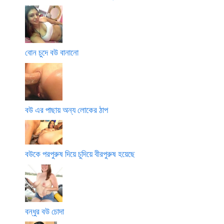
বোন চুদে বউ বানানো
বউ এর পাছায় অন্য লোকের ঠাপ
বউকে পরপুরুষ দিয়ে চুদিয়ে বীরপুরুষ হয়েছে
বন্ধুর বউ চোদা