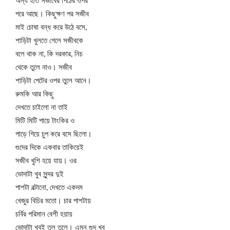
অন্য হাত সজীবের পিঠের ওপর
পরে আছে। কিছুক্ষণ পর সজীব
মাই চোষা বন্ধ করে উঠে বসে,
শাড়িটা খুলতে গেলে সজীবকে
বলে থাক না, কি দরকার, নিচ
থেকে তুলে নাও। সজীব
শাড়িটা পেটের ওপর তুলে আনে।
রুমকি আর কিছু
দেখতে চাইলো না তাই
মিটি মিটি পায়ে টাংকির ও
পাড়ে গিয়ে চুপ করে বসে ছিলো।
গুদের দিকে একবার তাকিয়েই
সজীব খুশি হয়ে যায়। ওর
ভোদাটা খুব সুন্দর দুই
পাশটা বল্টানো, দেখতে একদম
খেজুর বিচির মতো। চার পাশটায়
চর্বির পরিমান বেশী হয়ায়
ভোদাটা খুবই তুল তুলে। এমন গুদ খুব