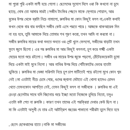
মা পুরো পুরি একটা মাগী হয়ে গেলো। ছেলেদের সুযোগ দিলে ওরা কি কখনো না চুদে
ছাড়ে, দোষ তো আমার মারই।সজীব টাংকির পেছনে মাকে ফ্লোরে শোয়াল, আর
বুকের উপর থেকে ব্রাটা নিচে নামালো, রুমকির মা কোন কিছুই বলল না,একটা কথাই
কখন থেকে বার বার বলছিল সজীব কেউ এসে পরতে পারে। আজকে থাকআরেক দিন
না হয় হবে, তুমি আমাকে দিয়ে তোমার শখ পূরণ করো, তখন আমি না করবো না।
সজীব রুমকির মায়ের কথা শুনতে শুনতে ওর পেন্ট খুলে ফেললো, সজীবের বাড়াটা তখন
ফুলে জুলে ছিলো। এর পর রুমকির মা আর কিছুই বললনা, চুপ করে লক্ষ্মী একটা
মেয়ের মতো শুয়ে রইলো। সজীব ওর মায়ের উপর জুকে পড়লো, ঠোঁটেয়কয়েকটা চুমো
দিয়ে একটা মাই মুখে নিলো। আর নাভির উপর দিয়ে পেটিকোটের ভেতর হাতটা
ডুকিয়ে। রুমকির মা ভেজা সরিলটা নিয়ে চুপ চাপ মাটিতেই পড়ে রইলো মুখে কোন শব্দ
নেই।মা এতটাই নীচে চেমে গেছে, গুদের জ্বালা মেটাতে এই খোলা ছাদেও চোদন
খেতে তেমনকোন আপত্তি নেই, তেমন কিছুই বলল না সজীবকে । রুমকির মা এই
চেংড়া ছেলেটার সাথে যদি বিছানায় শুয়ে ইচ্ছা মতো নিজেকে চুদিয়ে নিতো, তবুও
এতটা কষ্ট পেত না রুমকি। কারণ তখন তাদের এই পরক্রিয়া দেখার কেউ ছিল না।
মা কি এতটাই অসুখী যে তার এই আটত্রিশ বছরের পাকানো শরীরটা তুলে দিতে হবে
, ছেলে ছোকরাদের হাতে।নাকি মা সজীবের