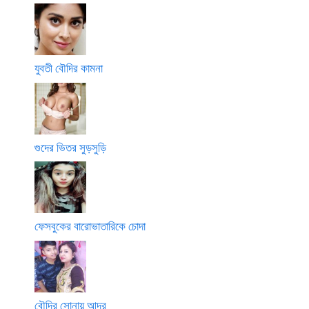
যুবতী বৌদির কামনা
গুদের ভিতর সুড়সুড়ি
ফেসবুকের বারোভাতারিকে চোদা
বৌদির সোনায় আদর