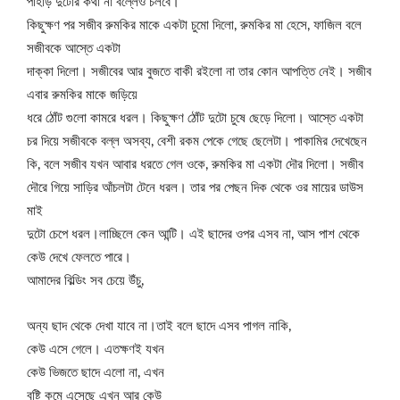
পাহাড় দুটোর কথা না বল্লেও চলবে।
কিছুক্ষণ পর সজীব রুমকির মাকে একটা চুমো দিলো, রুমকির মা হেসে, ফাজিল বলে
সজীবকে আস্তে একটা
দাক্কা দিলো। সজীবের আর বুজতে বাকী রইলো না তার কোন আপত্তি নেই। সজীব
এবার রুমকির মাকে জড়িয়ে
ধরে ঠোঁট গুলো কামরে ধরল। কিছুক্ষণ ঠোঁট দুটো চুষে ছেড়ে দিলো। আস্তে একটা
চর দিয়ে সজীবকে বল্ল অসব্য, বেশী রকম পেকে গেছে ছেলেটা। পাকামির দেখেছেন
কি, বলে সজীব যখন আবার ধরতে গেল ওকে, রুমকির মা একটা দৌর দিলো। সজীব
দৌরে গিয়ে সাড়ির আঁচলটা টেনে ধরল। তার পর পেছন দিক থেকে ওর মায়ের ডাউস
মাই
দুটো চেপে ধরল।লাচ্ছিলে কেন আন্টি। এই ছাদের ওপর এসব না, আস পাশ থেকে
কেউ দেখে ফেলতে পারে।
আমাদের বিল্ডিং সব চেয়ে উঁচু,
অন্য ছাদ থেকে দেখা যাবে না।তাই বলে ছাদে এসব পাগল নাকি,
কেউ এসে গেলে। এতক্ষণই যখন
কেউ ভিজতে ছাদে এলো না, এখন
বৃষ্টি কমে এসেছে এখন আর কেউ