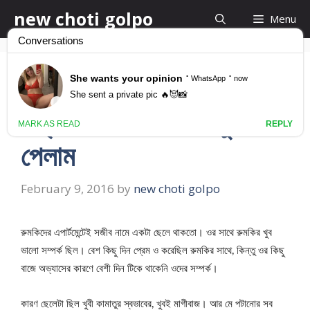
Skip
new choti golpo
Menu
to
content
সে আমাকে চেপে ধরে লম্বা
লম্বা ঠাপদিতে লাগলো খুব মজা
পেলাম
February 9, 2016
by
new choti golpo
রুমকিদের এপার্টমেন্টেই সজীব নামে একটা ছেলে থাকতো। ওর সাথে রুমকির খুব
ভালো সম্পর্ক ছিল। বেশ কিছু দিন প্রেম ও করেছিল রুমকির সাথে, কিন্তু ওর কিছু
বাজে অভ্যাসের কারণে বেশী দিন টিকে থাকেনি ওদের সম্পর্ক।
কারণ ছেলেটা ছিল খুবী কামাতুর স্বভাবের, খুবই মাগীবাজ। আর মে পটানোর সব