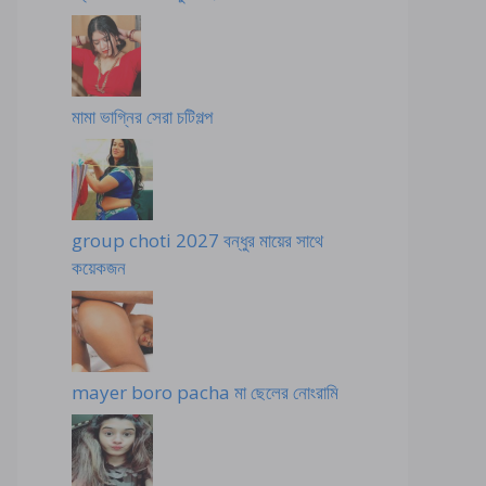
মামা ভাগ্নির সেরা চটিগল্প
group choti 2027 বন্ধুর মায়ের সাথে
কয়েকজন
mayer boro pacha মা ছেলের নোংরামি