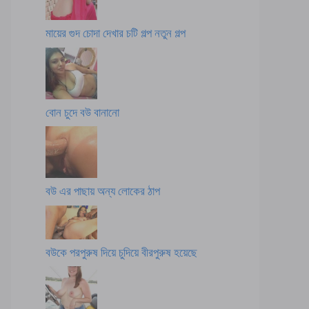
মায়ের গুদ চোদা দেখার চটি গল্প নতুন গল্প
বোন চুদে বউ বানানো
বউ এর পাছায় অন্য লোকের ঠাপ
বউকে পরপুরুষ দিয়ে চুদিয়ে বীরপুরুষ হয়েছে