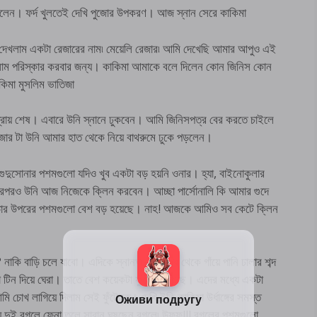
 দিলেন। ফর্দ খুলতেই দেখি পুজোর উপকরণ। আজ স্নান সেরে কাকিমা
 দেখলাম একটা রেজারের নাম৷ মেয়েলি রেজার৷ আমি দেখেছি আমার আপুও এই
লোম পরিস্কার করবার জন্য। কাকিমা আমাকে বলে দিলেন কোন জিনিস কোন
াকিমা মুসলিম ভাতিজা
 প্রায় শেষ। এবারে উনি স্নানে ঢুকবেন। আমি জিনিসপত্র বের করতে চাইলে
ার টা উনি আমার হাত থেকে নিয়ে বাথরুমে ঢুকে পড়লেন।
ুদুসোনার পশমগুলো যদিও খুব একটা বড় হয়নি ওনার। হ্যা, বাইনোকুলার
রপরও উনি আজ নিজেকে ক্লিন করবেন। আচ্ছা পার্সোনালি কি আমার গুদে
াঁড়ার উপরের পশমগুলো বেশ বড় হয়েছে। নাহ! আজকে আমিও সব কেটে ক্লিন
াকি বাড়ি চলে যাবো। এদিকে স্নানঘরের ভেতর থেকে গাঁয়ে পানি ঢালার শব্দ
া টিন দিয়ে ঘেরা। তাতে বেশ কয়েকটা ফুঁটোও হয়েছে। এদের মধ্যে একটা
 চোখ লাগিয়ে দিলাম সেই ফুঁটোতে। দেখি ইতি কাকিমা উর্ধাঙ্গের সমস্ত
়ে দুই বগলে ফেনা তুলে সাবান ঘষছেন বগলে৷ উফফ!!! বগলের পশমগুলো