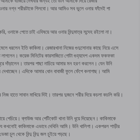
আমাকে বাজিয়ে দেখবার জন্যই তো উনি আমাকে দিয়ে রেজার
 ওনার নগ্ন শরীরটাকে গিলবো। আর আমিও সব ভুলে ওনার ফাঁদেই পা
, ওনাকে পেতে চাই এবিষয়ে আর ওনার বিন্দুমাত্র সন্দেহ রইলো না।
মেলে ধরলেন ইতি কাকিমা। রেজারখানা নিজের গুদুসোনার কাছে নিয়ে এসে
টতে লাগলেন। কয়েক মিনিটের কারসাজিতে গোটা গুহ্যদেশ একদম ফকফকা
ুরে দাঁড়ালেন। তারপর পাছা নাচিয়ে আমার মন হরণ করলেন। যেন উনি
াচন দেখাচ্ছেন। এদিকে আমার ধোন বাবাজী ফুলে ফেঁপে কলাগাছ। আমি
ীরে নিজ হাতে সাবান মাখিয়ে দিই। তারপর দুজনে শরীর দিয়ে কচলা কচলি করি।
 গায়ে পেচিয়ে। ব্লাউজ আর পেটিকোট খানা উনি ধুয়ে দিয়েছেন। কাকিমাকে
 যে কখনোই কাকিমাকে এভাবে দেখিনি আমি। উনি খালিগা। একপরল শাড়ীর
া চুল থেকে বিন্দু বিন্দু জল চুইয়ে পড়ছে।