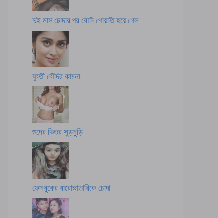
দুই মাস চোদার পর বৌদি পোয়াতি হয়ে গেল
যুবতী বৌদির কামনা
গুদের ভিতর সুড়সুড়ি
ফেসবুকের বারোভাতারিকে চোদা