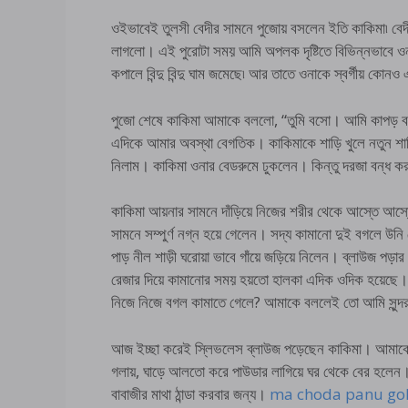
ওইভাবেই তুলসী বেদীর সামনে পুজোয় বসলেন ইতি কাকিমা৷ বেদী
লাগলো। এই পুরোটা সময় আমি অপলক দৃষ্টিতে বিভিন্নভাবে 
কপালে বিন্দু বিন্দু ঘাম জমেছে৷ আর তাতে ওনাকে স্বর্গীয় ক
পুজো শেষে কাকিমা আমাকে বললো, “তুমি বসো। আমি কাপড়
এদিকে আমার অবস্থা বেগতিক। কাকিমাকে শাড়ি খুলে নতুন শাড়
নিলাম। কাকিমা ওনার বেডরুমে ঢুকলেন। কিন্তু দরজা বন্ধ 
কাকিমা আয়নার সামনে দাঁড়িয়ে নিজের শরীর থেকে আস্তে আস্তে 
সামনে সম্পুর্ণ নগ্ন হয়ে গেলেন। সদ্য কামানো দুই বগলে উনি 
পাড় নীল শাড়ী ঘরোয়া ভাবে গাঁয়ে জড়িয়ে নিলেন। ব্লাউজ পড়
রেজার দিয়ে কামানোর সময় হয়তো হালকা এদিক ওদিক হয়েছে।
নিজে নিজে বগল কামাতে গেলে? আমাকে বললেই তো আমি সুন্দর কর
আজ ইচ্ছা করেই স্লিভলেস ব্লাউজ পড়েছেন কাকিমা। আমাকে 
গলায়, ঘাড়ে আলতো করে পাউডার লাগিয়ে ঘর থেকে বের হলেন।
বাবাজীর মাথা ঠান্ডা করবার জন্য।
ma choda panu golpo ম