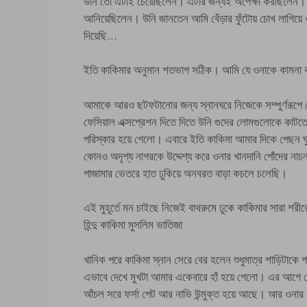
উনি তো এটাই চেয়েছিলেন। এটার জন্যই অপেক্ষা করছিলেন। 
আনিয়েছিলেন। উনি জানতেন আমি বেঁড়ার ফুঁটোয় চোখ লাগিয়ে
দিয়েছি…
ইতি কাকিমার অনুমান শতভাগ সঠিক। আমি যে ওনাকে কামনা করি
আমাকে আরও ছটফটানোর জন্য স্নানঘরে নিজেকে সম্পুর্ণরূপে 
ফেসিয়াল এক্সপ্রেশন দিতে দিতে উনি গুদের লোমগুলোকে কা
পরিস্কার হয়ে গেলো। এবারে ইতি কাকিমা আমার দিকে পেছন ঘ
কোনও অদৃশ্য নাগরকে উদ্দেশ্য করে ওনার খানদানি পোঁদের ন
পাজামার ভেতরে হাত ঢুকিয়ে অনবরত বাড়া কচলে চলেছি।
এই মুহূর্তে মন চাইছে নিজেই বাথরুমে ঢুকে কাকিমার সারা শর
হিন্দু কাকিমা মুসলিম ভাতিজা
খানিক পরে কাকিমা স্নান সেরে বের হলেন শুধুমাত্র শাড়িটাকে
এভাবে দেখে মুখটা আমার একেবারে হাঁ হয়ে গেলো। এর আগে
আঁচল সরে ফর্সা পেট আর নাভি উন্মুক্ত হয়ে আছে। আর ওনার ভেজ