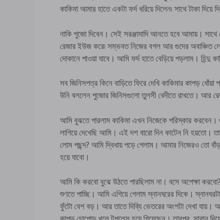
কাকিমা আমার হাতে একটা ফর্দ ধরিয়ে দিলেন৷ সাথে টাকা দিয়ে
নাকি পুজো দিবেন। সেই সরঞ্জামাদি আনতে হবে আমায়। সাথে
রেজার ইউজ করে৷ সম্ভবত নিজের বগল আর গুদের অবাঞ্চিত 
দোকানে পাওয়া যাবে। আমি ফর্দ হাতে বেড়িয়ে পড়লাম। হিন্দু ক
সব জিনিসপত্র কিনে বাড়িতে ফিরে দেখি কাকিমার কাপড় ধোঁয়া
উনি বললেন পুজোর জিনিসগুলো তুলসী বেদীতে রাখতে। আর রেজ
আমি বুঝতে পারলাম কাকিমা এখন নিজেকে পরিস্কার করবেন। গ
লাগিয়ে দেখেছি আমি। এই দশ বারো দিন কাটেন নি হয়তো। তা
লোম পছন্দ? আমি দ্বিধায় পড়ে গেলাম। আমার নিজেরও তো ব
হয়ে যাবো।
আমি কি করবো বুঝে উঠতে পারছিলাম না। বসে অপেক্ষা করবো? ন
শুণতে পাচ্ছি। আমি এগিয়ে গেলাম স্নানঘরের দিকে। স্নানঘরট
ফুঁটো বেশ বড়। আর তাতে দিব্যি ভেতরের অংশটা দেখা যায়। আমি
কাপড় চোপোড় খুলে টপলেস হয়ে গিয়েছেন। তারপর, সাবান দিয