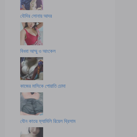
বৌদির সোনায় আদর
বিধবা আম্মু ও আংকেল
কাজের মাসিকে পোয়াতি চোদা
যৌন কাতর ফ্যামিলি রিয়েল থ্রিসাম