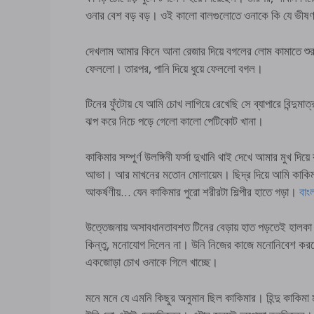
ওনার বেশ বড় বড়। ওই কালো বালগুলোতে ওনাকে কি যে ভীষণ 
দেখলাম আমার কিনে আনা রেজার দিয়ে বগলের লোম কামাতে শু
ফেললো। তারপর, পানি দিয়ে ধুয়ে ফেললো বগল।
টিনের ফুঁটোয় যে আমি চোখ লাগিয়ে রেখেছি সে ব্যাপারে বিন্দু
ঝপ করে নিচে পড়ে গেলো কালো পেটিকোট খানা।
কাকিমার সম্পুর্ণ উলঙ্গিনী ফর্সা দুখানি থাই দেখে আমার মুখ দি
আভা। আর মাখনের মতোন মোলায়েম। ছিদ্র দিয়ে আমি কাকিমা
আকর্ষণীয়… যেন কাকিমার পুরো শরীরটা শিল্পীর হাতে গড়া।
বাং
উত্তেজনায় অসাবধানতাবশত টিনের বেড়ায় হাত পড়তেই হালকা এ
কিন্তু, মনোযোগ দিলেন না। উনি নিজের কাজে মনোনিবেশ করল
একজোড়া চোখ ওনাকে গিলে খাচ্ছে।
মনে মনে যে এমনি কিছুর অনুমান ছিল কাকিমার। হিন্দু কাকিমা