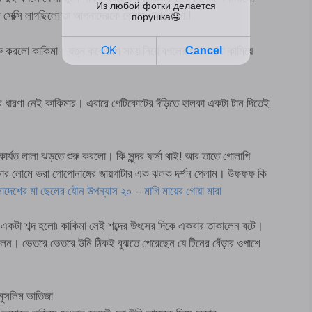
সেক্সি লাগছিলো তা আপনাদেরকে বোঝাতে পারবোনা!!
রু করলো কাকিমা। যত্ন করে বেশ সময় নিয়ে বগলের লোমগুলো কামিয়ে
মাত্র ধারণা নেই কাকিমার। এবারে পেটিকোটের দঁড়িতে হালকা একটা টান দিতেই
য়ে কার্যত লালা ঝড়তে শুরু করলো। কি সুন্দর ফর্সা থাই! আর তাতে গোলাপি
র লোমে ভরা গোপোনাঙ্গের জায়গাটার এক ঝলক দর্শন পেলাম। উফফফ কি
লাদেশের মা ছেলের যৌন উপন্যাস ২০ – মাগি মায়ের গোয়া মারা
কটা শব্দ হলো৷ কাকিমা সেই শব্দের উৎসের দিকে একবার তাকালেন বটে।
েন। ভেতরে ভেতরে উনি ঠিকই বুঝতে পেরেছেন যে টিনের বেঁড়ার ওপাশে
 মুসলিম ভাতিজা