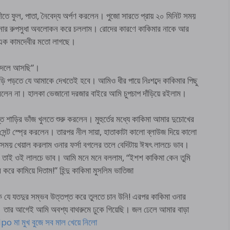
তে ফুল, পাতা, নৈবেদ্য অর্পণ করলেন। পুজো সারতে প্রায় ২০ মিনিট সময়
ওনার রুপসুধা অবলোকন করে চললাম। রোদের কারণে কাকিমার নাকে আর
োনও এক কামদেবীর মতো লাগছে।
 বদলে আসছি”।
ি পড়তে যে আমাকে দেখতেই হবে। আমিও ধীর পায়ে নিঃশব্দে কাকিমার পিছু
করলেন না। হালকা ভেজানো দরজার বাইরে আমি চুপচাপ দাঁড়িয়ে রইলাম।
শাড়ির ভাঁজ খুলতে শুরু করলেন। মুহুর্তের মধ্যে কাকিমা আমার দুচোখের
সেন্ট স্প্রে করলেন। তারপর নীল সায়া, হাতাকাটা কালো ব্লাউজ দিয়ে কালো
ার সময় খেয়াল করলাম ওনার ফর্সা বগলের তলে বেদিটায় ঈষৎ লালচে ভাব।
 তাই ওই লালচে ভাব। আমি মনে মনে বললাম, “ইশশ কাকিমা কেন তুমি
ে কামিয়ে দিতাম!” হিন্দু কাকিমা মুসলিম ভাতিজা
যে যতদুর সম্ভব উত্তপ্ত করে তুলতে চান উনি! এরপর কাকিমা ওনার
 তার আগেই আমি অবশ্য বাথরুমে ঢুকে গিয়েছি। জল ঢেলে আমার বাড়া
া মুখ বুজে সব মাল খেয়ে নিলো