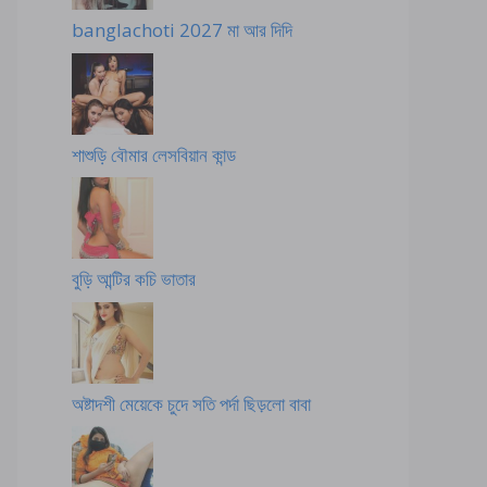
banglachoti 2027 মা আর দিদি
শাশুড়ি বৌমার লেসবিয়ান কান্ড
বুড়ি আন্টির কচি ভাতার
অষ্টাদশী মেয়েকে চুদে সতি পর্দা ছিড়লো বাবা