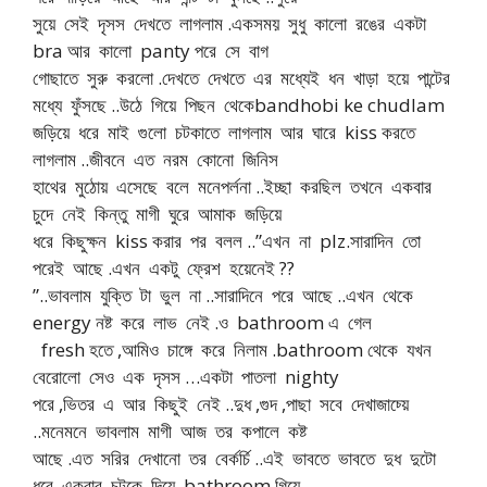
সুয়ে সেই দৃসস দেখতে লাগলাম .একসময় সুধু কালো রঙের একটা
bra আর কালো panty পরে সে বাগ
গোছাতে সুরু করলো .দেখতে দেখতে এর মধ্যেই ধন খাড়া হয়ে পান্টের
মধ্যে ফুঁসছে ..উঠে গিয়ে পিছন থেকেbandhobi ke chudlam
জড়িয়ে ধরে মাই গুলো চটকাতে লাগলাম আর ঘারে kiss করতে
লাগলাম ..জীবনে এত নরম কোনো জিনিস
হাথের মুঠোয় এসেছে বলে মনেপর্লনা ..ইচ্ছা করছিল তখনে একবার
চুদে নেই কিন্তু মাগী ঘুরে আমাক জড়িয়ে
ধরে কিছুক্ষন kiss করার পর বলল ..”এখন না plz.সারাদিন তো
পরেই আছে .এখন একটু ফ্রেশ হয়েনেই ??
”..ভাবলাম যুক্তি টা ভুল না ..সারাদিনে পরে আছে ..এখন থেকে
energy নষ্ট করে লাভ নেই .ও bathroom এ গেল
fresh হতে ,আমিও চাঙ্গে করে নিলাম .bathroom থেকে যখন
বেরোলো সেও এক দৃসস …একটা পাতলা nighty
পরে ,ভিতর এ আর কিছুই নেই ..দুধ ,গুদ ,পাছা সবে দেখাজাচ্য়ে
..মনেমনে ভাবলাম মাগী আজ তর কপালে কষ্ট
আছে .এত সরির দেখানো তর বের্কর্চি ..এই ভাবতে ভাবতে দুধ দুটো
ধরে একবার চটকে দিয়ে bathroom গিয়ে