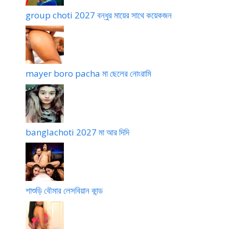
র
group choti 2027 বন্ধুর মায়ের সাথে কয়েকজন
গ
ল্প
mayer boro pacha মা ছেলের নোংরামি
banglachoti 2027 মা আর দিদি
শাশুড়ি বৌমার লেসবিয়ান কান্ড