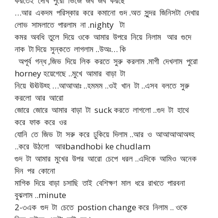
করতেই দেখি পুরো ভিজে জব জব করছে
…আর একদম পরিস্কার করে কমানো গুদ .অত সুন্দর জিনিসটা দেখার
লোভ সামলাতে পারলাম না .nighty টা
কমর অবধি তুলে দিয়ে ওকে আমার উপরে নিয়ে নিলাম আর গুদে
নাক টা দিয়ে সুন্কতে লাগলাম ..উঅঃ… কি
অপূর্ব গন্ধ ,জিভ দিয়ে লিক করতে সুরু করলাম .মাগী দেখলাম পুরো
horney হয়েগেছে ..মুখে আমার বাড়া টা
নিয়ে ঊঊউহ্হ …আআআঃ ..হমমম ..ওই খান টা ..এসব বলতে সুরু
করলো আর আরো
জোরে জোরে আমার বাড়া টা suck করতে লাগলো ..গুদ টা হাথে
করে ফাক করে ওর
যোনি তে জিভ টা সরু করে ঢুকিয়ে দিলাম ..আর ও আআআআঅহ্হ
..করে উঠলো আরbandhobi ke chudlam
গুদ টা আমার মুখের উপর আরো চেপে ধরল ..এদিকে আমিও অনেক
দিন পর কোনো
মাগিক দিয়ে বাড়া চসাছি তাই বেশিক্ষণ মাল ধরে রাখতে পারবনা
বুঝলাম ..minute
2-৩এক গুদ টা চেতে postion change করে নিলাম .. ওকে