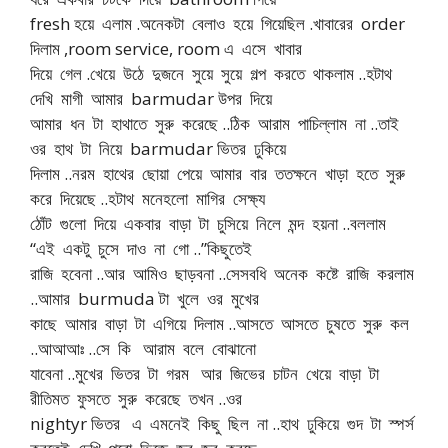
fresh হয়ে এলাম .অনেকটা বেলাও হয়ে গিয়েছিল .খাবারের order
দিলাম ,room service, room এ এসে খাবার
দিয়ে গেল .খেয়ে উঠে দুজনে সুয়ে সুয়ে গল্প করতে থাকলাম ..হটাথ
দেখি মাগী আমার barmudar উপর দিয়ে
আমার ধন টা হাথাতে সুরু করেছে ..ঠিক আরাম পাচিল্লাম না ..তাই
ওর হাথ টা নিয়ে barmudar ভিতর ঢুকিয়ে
দিলাম ..নরম হাথের ছোয়া পেয়ে আমার বার ততক্ষনে খাড়া হতে সুরু
করে দিয়েছে ..হটাথ মনেহলো মাগির সেক্ষ্য
ঠোঁট গুলো দিয়ে একবার বাড়া টা চুসিয়ে নিলে মন্দ হয়না ..বললাম
“এই একটু চুসে দাও না গো ..”কিছুতেই
রাজি হবেনা ..আর আমিও ছাড়বনা ..সেসবধি অনেক কষ্টে রাজি করলাম
..আমার burmuda টা খুলে ওর মুখের
কাছে আমার বাড়া টা এগিয়ে দিলাম ..আসতে আসতে চুষতে সুরু কল
..আআআঃ ..সে কি আরাম বলে বোঝানো
যাবেনা ..মুখের ভিতর টা গরম আর জিভের চাটন খেয়ে বাড়া টা
রীতিমত ফুসতে সুরু করেছে তখন ..ওর
nightyr ভিতর এ এমনেই কিছু ছিল না ..হাথ ঢুকিয়ে গুদ টা স্পর্স