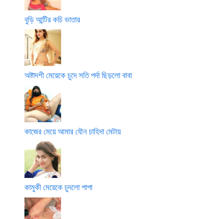
বুড়ি আন্টির কচি ভাতার
অষ্টাদশী মেয়েকে চুদে সতি পর্দা ছিড়লো বাবা
কাজের মেয়ে আমার যৌন চাহিদা মেটায়
কামুকী মেয়েকে চুদলো পাপা