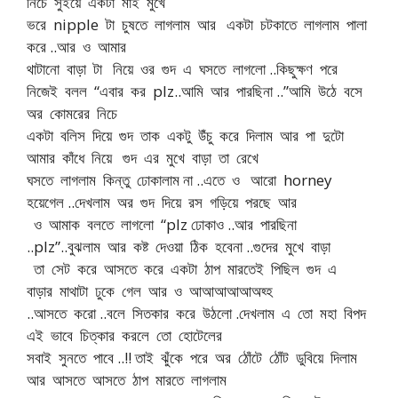
নিচে সুইয়ে একটা মাই মুখে
ভরে nipple টা চুষতে লাগলাম আর একটা চটকাতে লাগলাম পালা
করে ..আর ও আমার
থাটানো বাড়া টা নিয়ে ওর গুদ এ ঘসতে লাগলো ..কিছুক্ষণ পরে
নিজেই বলল “এবার কর plz..আমি আর পারছিনা ..”আমি উঠে বসে
অর কোমরের নিচে
একটা বলিস দিয়ে গুদ তাক একটু উঁচু করে দিলাম আর পা দুটো
আমার কাঁধে নিয়ে গুদ এর মুখে বাড়া তা রেখে
ঘসতে লাগলাম কিন্তু ঢোকালাম না ..এতে ও আরো horney
হয়েগেল ..দেখলাম অর গুদ দিয়ে রস গড়িয়ে পরছে আর
ও আমাক বলতে লাগলো “plz ঢোকাও ..আর পারছিনা
..plz”..বুঝলাম আর কষ্ট দেওয়া ঠিক হবেনা ..গুদের মুখে বাড়া
তা সেট করে আসতে করে একটা ঠাপ মারতেই পিছিল গুদ এ
বাড়ার মাথাটা ঢুকে গেল আর ও আআআআআঅহ্হ
..আসতে করো ..বলে সিতকার করে উঠলো .দেখলাম এ তো মহা বিপদ
এই ভাবে চিত্কার করলে তো হোটেলের
সবাই সুনতে পাবে ..!! তাই ঝুঁকে পরে অর ঠোঁটে ঠোঁট ডুবিয়ে দিলাম
আর আসতে আসতে ঠাপ মারতে লাগলাম