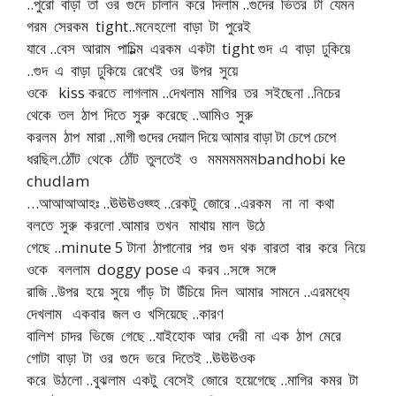
..পুরো বাড়া তা ওর গুদে চালান করে দিলাম ..গুদের ভিতর টা যেমন
গরম সেরকম tight..মনেহলো বাড়া টা পুরেই
যাবে ..বেস আরাম পাচিল্ল্ম এরকম একটা tight গুদ এ বাড়া ঢুকিয়ে
..গুদ এ বাড়া ঢুকিয়ে রেখেই ওর উপর সুয়ে
ওকে kiss করতে লাগলাম ..দেখলাম মাগির তর সইছেনা ..নিচের
থেকে তল ঠাপ দিতে সুরু করেছে ..আমিও সুরু
করলম ঠাপ মারা ..মাগী গুদের দেয়াল দিয়ে আমার বাড়া টা চেপে চেপে
ধরছিল.ঠোঁট থেকে ঠোঁট তুলতেই ও মমমমমমমbandhobi ke
chudlam
…আআআআহঃ ..ঊঊঊওহ্হ্হ ..রেকটু জোরে ..এরকম না না কথা
বলতে সুরু করলো .আমার তখন মাথায় মাল উঠে
গেছে ..minute 5 টানা ঠাপানোর পর গুদ থক বারতা বার করে নিয়ে
ওকে বললাম doggy pose এ করব ..সঙ্গে সঙ্গে
রাজি ..উপর হয়ে সুয়ে গাঁড় টা উঁচিয়ে দিল আমার সামনে ..এরমধ্যে
দেখলাম একবার জল ও খসিয়েছে ..কারণ
বালিশ চাদর ভিজে গেছে ..যাইহোক আর দেরী না এক ঠাপ মেরে
গোটা বাড়া টা ওর গুদে ভরে দিতেই ..ঊঊঊওক
করে উঠলো ..বুঝলাম একটু বেসেই জোরে হয়েগেছে ..মাগির কমর টা