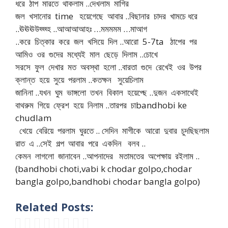
ধরে ঠাপ মারতে থাকলাম ..দেখলাম মাগির
জল খসানোর time হয়েগেছে আবার ..বিছানার চাদর খামচে ধরে
..ঊঊঊউহ্হ্হ্হ ..আআআআহঃ …মমমমম …মাআগ
..করে চিত্কার করে জল খসিয়ে দিল ..আরো 5-7ta ঠাপের পর
আমিও ওর গুদের মধ্যেই মাল ছেড়ে দিলাম ..চোখে
সরসে ফুল দেখার মত অবস্থা হলো ..বারতা গুদে রেখেই ওর উপর
ক্লান্ত হয়ে সুয়ে পরলাম ..কতক্ষন সুয়েচিলাম
জানিনা ..যখন ঘুম ভাঙ্গলো তখন বিকাল হয়েগ্ছে ..দুজন একসাথেই
বাথরুম গিয়ে ফ্রেশ হয়ে নিলাম ..তারপর চাbandhobi ke
chudlam
খেয়ে বেরিয়ে পরলাম ঘুরতে .. সেদিন মাগীকে আরো দুবার চুদছিছলাম
রাত এ ..সেই গল্প আবার পরে একদিন বলব ..
কেমন লাগলো জানাবেন ..আপনাদের মতামতের অপেক্ষায় রইলাম ..
(bandhobi choti,vabi k chodar golpo,chodar
bangla golpo,bandhobi chodar bangla golpo)
Related Posts: