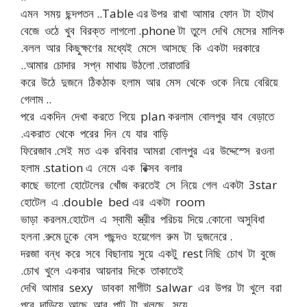
এমন সময় ছন্দপতন ..Table এর উপর রাখা আমার ফোন টা হটাথ
বেজে ওঠে খুব বিরক্ত লাগলো .phone টা তুলে দেখি মেসের মালিক
.বলল আর কিছুক্ষণের মধ্যেই মেসে আসছে কি একটা দরকারে
..আমার চোদার সপ্ন মাথায় উঠলো .তারাতারি
করে উঠে দুজনে ঠিকঠাক হলাম আর মেস থেকে ওকে নিয়ে বেরিয়ে
গেলাম ..
পরে একদিন দেখা করতে গিয়ে plan করলাম বোলপুর যাব বেড়াতে
.একরাত থেকে পরের দিন যে যার বাড়ি
ফিরেজাব .সেই মত এক রবিবার আমরা বোলপুর এর উদ্দেস্সে রওনা
হলাম .station এ নেমে এক রিক্সব বলার
কাছে ভালো হোটেলের খোঁজ করতেই সে নিয়ে গেল একটা 3star
হোটেল এ .double bed এর একটা room
ভাড়া করলম.হোটেল এ স্বামী স্ত্রীর পরিচয় দিয়ে .কোনো অসুবিধা
হলনা .রুমে ঢুকে বেস পছন্দও হয়েগেল রুম টা দুজনেরে .
দরজা বন্ধ করে সবে বিছানায় সুয়ে একটু rest নিছি চোখ টা বুজে
.চোখ খুলে একবার আয়নার দিকে তাকাতেই
দেখি আমার sexy ডাবকা মাগীটা salwar এর উপর টা খুলে বরা
পরে দাড়িয়ে আছে আর পান্ট টা খুলছে ..সুয়ে