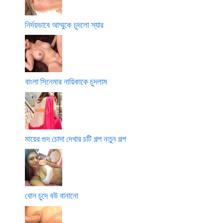
নির্দয়ভাবে আম্মুকে চুদলো স্যার
বাংলা সিনেমার নায়িকাকে চুদলাম
মায়ের গুদ চোদা দেখার চটি গল্প নতুন গল্প
বোন চুদে বউ বানানো