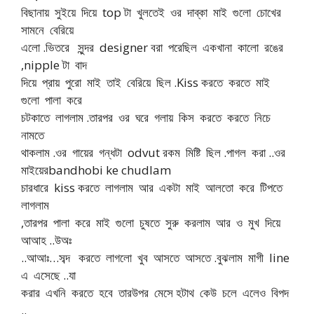
বিছানায় সুইয়ে দিয়ে top টা খুলতেই ওর দাব্কা মাই গুলো চোখের
সামনে বেরিয়ে
এলো .ভিতরে সুন্দর designer বরা পরেছিল একখানা কালো রঙের
,nipple টা বাদ
দিয়ে প্রায় পুরো মাই তাই বেরিয়ে ছিল .Kiss করতে করতে মাই
গুলো পালা করে
চটকাতে লাগলাম .তারপর ওর ঘরে গলায় কিস করতে করতে নিচে
নামতে
থাকলাম .ওর গায়ের গন্ধটা odvut রকম মিষ্টি ছিল .পাগল করা ..ওর
মাইয়েরbandhobi ke chudlam
চারধারে kiss করতে লাগলাম আর একটা মাই আলতো করে টিপতে
লাগলাম
,তারপর পালা করে মাই গুলো চুষতে সুরু করলাম আর ও মুখ দিয়ে
আআহ ..উঅঃ
..আআঃ…সব্দ করতে লাগলো খুব আসতে আসতে .বুঝলাম মাগী line
এ এসেছে ..যা
করার এখনি করতে হবে তারউপর মেসে হটাথ কেউ চলে এলেও বিপদ
..