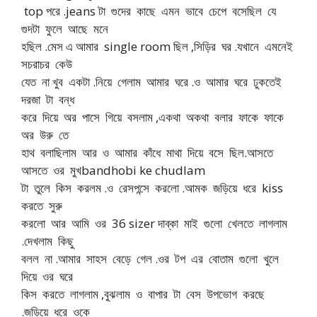
top পরে .jeans টা গুদের কাছে এমন ভাবে চেপে বসেছিল যে
গুদটা ফুলে আছে মনে
হছিল .মেস এ আমার single room ছিল ,সিড়ির ঘর .যখানে এমনেই
সচরাচর কেউ
যেত না খুব একটা .নিয়ে গেলাম আমার ঘরে .ও আমার ঘরে ঢুকতেই
দরজা টা বন্ধ
করে দিয়ে অর পাসে গিয়ে বসলাম ,একথা অকথা বলার ফাকে ফাকে
অর উরু তে
হাথ বলাছিলাম আর ও আমার কাঁধে মাথা দিয়ে বসে ছিল.আসতে
আসতে ওর মুখbandhobi ke chudlam
টা তুলে কিস করলম .ও রেসপন্সে করলো .আমক জড়িয়ে ধরে kiss
করতে সুরু
করলো আর আমি ওর 36 sizer দাব্কা মাই গুলো খেলতে লাগলাম
.দেখলাম কিছু
বলল না .আমার সাহস বেড়ে গেল .ওর টপ এর বোতাম গুলো খুলে
দিয়ে ওর ঘরে
কিস করতে লাগলাম ,বুঝলাম ও বাপার টা বেস উপভোগ করছে
.জড়িয়ে ধরে ওকে