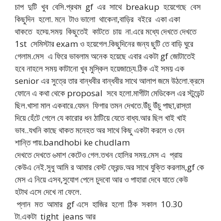
চাপ দুটি খুব বেসি.প্রথম gf এর সাথে breakup হয়েগেছে বেস
কিছুদিন হলো. মনে টাও ভালো থাকেনা,বাড়ির বইরে একা একা
থাকতে হচ্য়ে.সময় কিছুতেই কাটতে চায় না.এরে মধ্যে দেখতে দেখতে
1st সেমিস্টার exam ও হয়েগেল.কিছুদিনের জন্য ছুটি তে বাড়ি ঘুরে
গেলাম.মেস এ ফিরে ভাবলাম অনেক হয়েছে এবার একটা gf জোটাতেই
হবে নাহলে সময় কাটানো খুব মুস্কিল হয়েজাচ্যে.ঠিক এই সময় এক
senior এর সুত্রে তার বান্ধবীর বান্ধবীর সাথে আলাপ জমে উঠলো.ক্রমে
ফোনে এ কথা থেকে proposal সবে হলো.মাগীটা মেডিকেল এর স্টুডেন্ট
ছিল.খাসা মাল একবারে.যেমন ফিগার তমন দেখতে.উঁচু উঁচু পাছা,রাস্তা
দিয়ে হেঁটে গেলে যে কারোর ধন ঠাটিয়ে যেতে বাধ্য.আর ছিল খাই খাই
ভাব..যখনি কাছে থাকত মনেহত অর সাথে কিছু একটা করলে ও যেন
শান্তি পায়.bandhobi ke chudlam
দেখতে দেখতে ৬মাশ কেটেও গেল.তখন হোলির সময়.মেস এ প্রায়
কেউএ নেই.সুধু আমি র আমার বেস্ট ফ্রেন্ড.অর সাথে যুক্তি করলাম,gf কে
মেস এ নিয়ে এসব,সুযোগ পেলে চুদবো আর ও পাহারা দেবে যাতে কেউ
হটাথ এসে দেখে না ফেলে.
প্লান মত আমার gf এসে হাজির হলো ঠিক সকাল 10.30
টা.একটা tight jeans আর