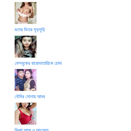
গুদের ভিতর সুড়সুড়ি
ফেসবুকের বারোভাতারিকে চোদা
বৌদির সোনায় আদর
বিধবা আম্মু ও আংকেল