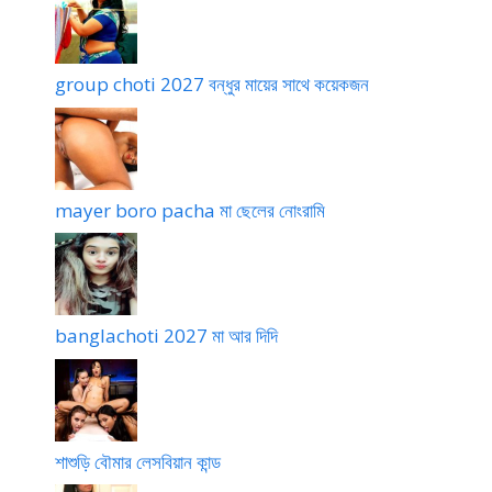
group choti 2027 বন্ধুর মায়ের সাথে কয়েকজন
mayer boro pacha মা ছেলের নোংরামি
banglachoti 2027 মা আর দিদি
শাশুড়ি বৌমার লেসবিয়ান কান্ড