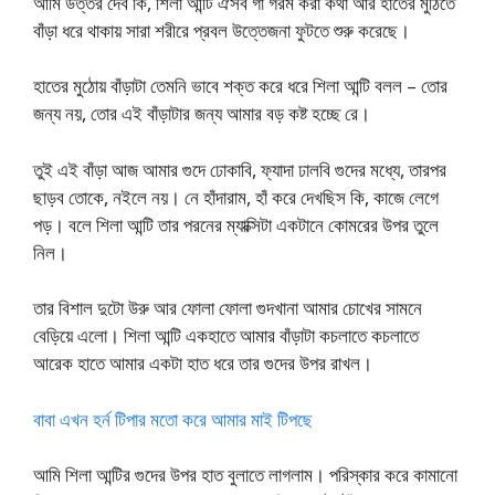
আমি উত্তর দেব কি, শিলা আন্টি ঐসব গা গরম করা কথা আর হাতের মুঠিতে
বাঁড়া ধরে থাকায় সারা শরীরে প্রবল উত্তেজনা ফুটতে শুরু করেছে।
হাতের মুঠোয় বাঁড়াটা তেমনি ভাবে শক্ত করে ধরে শিলা আন্টি বলল – তোর
জন্য নয়, তোর এই বাঁড়াটার জন্য আমার বড় কষ্ট হচ্ছে রে।
তুই এই বাঁড়া আজ আমার গুদে ঢোকাবি, ফ্যাদা ঢালবি গুদের মধ্যে, তারপর
ছাড়ব তোকে, নইলে নয়। নে হাঁদারাম, হাঁ করে দেখছিস কি, কাজে লেগে
পড়। বলে শিলা আন্টি তার পরনের ম্যাক্সিটা একটানে কোমরের উপর তুলে
নিল।
তার বিশাল দুটো উরু আর ফোলা ফোলা গুদখানা আমার চোখের সামনে
বেড়িয়ে এলো। শিলা আন্টি একহাতে আমার বাঁড়াটা কচলাতে কচলাতে
আরেক হাতে আমার একটা হাত ধরে তার গুদের উপর রাখল।
বাবা এখন হর্ন টিপার মতো করে আমার মাই টিপছে
আমি শিলা আন্টির গুদের উপর হাত বুলাতে লাগলাম। পরিস্কার করে কামানো