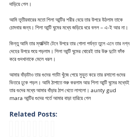
দাড়িয়ে গেল।
আমি তৃতীয়বারের মতো শিলা আন্টির শরীর বেয়ে তার উপরে উঠলাম তাকে
চোদবার জন্য। শিলা আন্টি ঘুমের মধ্যে জড়িয়ে ধরে বলল – এ-ই আর না।
কিন্তু আমি তার ম্যাক্সিটা টেনে উপরে তার গোলা পর্যন্ত তুলে এনে তার নগ্ন
দেহের উপরে শুয়ে পড়লাম। শিলা আন্টি ঘুমের ঘোরেই তার উরু দুটো ফাঁক
করে গুদখানাকে মেলে ধরল।
আমার বাঁড়াটাও তার গুদের গর্তটা খুঁজে পেয়ে সুড়ুত করে তার রসালো গুদের
ভিতরে ঢুকে পড়ল। আমি ঠাপাতে শুরু করলাম আর শিলা আন্টি ঘুমের মধ্যেই
তার গুদের মধ্যে আমার বাঁড়ার ঠাপ খেতে লাগলো। aunty gud
mara আন্টির গুদের গর্তে আমার বাড়া হারিয়ে গেল
Related Posts:
অ
কো
k
n
v
B
f
a
ভি
ম
a
e
a
a
a
u