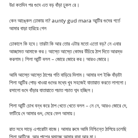
উঃ! কতদিন পর গুদে এত বড় বাঁড়া ঢুকল রে।
কেন আঙ্কেল ঢোকায় না? aunty gud mara আন্টির গুদের গর্তে
আমার বাড়া হারিয়ে গেল
ঢোকালে কি হবে। তারটা কি আর তোর এটার মতো এতো বড়? নে এবার
আচ্ছামত আমাকে কর। আস্তে আস্তে কোমর উঁচিয়ে ঠাপ দিতে আরম্ভ
করলাম। শিলা আন্টি বলল – জোরে জোরে কর। আরও জোরে।
আমি আস্তে আস্তে ঠাপের গতি বাড়িয়ে দিলাম। আমার দশ ইঞ্চি বাঁড়াটা
শিলা আন্টির পোড় খাওয়া গুদের মধ্যে খুব সহজেই যাতায়াত করতে লাগলো।
রসালো গুদে বাঁড়ার যাতায়াতে পচাত পচাত শব্দ হচ্ছিল।
শিলা আন্টি চোখ বন্ধ করে ঠাপ খেতে খেতে বলল – নে নে, আরও জোরে দে,
ফাটিয়ে দে আমার গুদ, মেরে ফেল আমায়।
রাত সবে সাড়ে এগারোটা বাজে। আমার রুমে আমি নিশ্চিন্তে ঠাপিয়ে চলেছি
শিলা আন্টিকে, আর পাশের ঘুমাচ্ছে আমার বাবা আর মা।