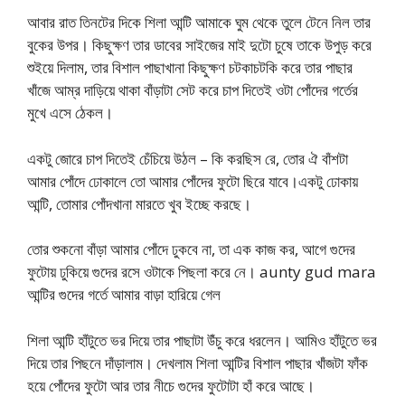
আবার রাত তিনটের দিকে শিলা আন্টি আমাকে ঘুম থেকে তুলে টেনে নিল তার
বুকের উপর। কিছুক্ষণ তার ডাবের সাইজের মাই দুটো চুষে তাকে উপুড় করে
শুইয়ে দিলাম, তার বিশাল পাছাখানা কিছুক্ষণ চটকাচটকি করে তার পাছার
খাঁজে আম্র দাড়িয়ে থাকা বাঁড়াটা সেট করে চাপ দিতেই ওটা পোঁদের গর্তের
মুখে এসে ঠেকল।
একটু জোরে চাপ দিতেই চেঁচিয়ে উঠল – কি করছিস রে, তোর ঐ বাঁশটা
আমার পোঁদে ঢোকালে তো আমার পোঁদের ফুটো ছিরে যাবে।একটু ঢোকায়
আন্টি, তোমার পোঁদখানা মারতে খুব ইচ্ছে করছে।
তোর শুকনো বাঁড়া আমার পোঁদে ঢুকবে না, তা এক কাজ কর, আগে গুদের
ফুটোয় ঢুকিয়ে গুদের রসে ওটাকে পিছলা করে নে। aunty gud mara
আন্টির গুদের গর্তে আমার বাড়া হারিয়ে গেল
শিলা আন্টি হাঁটুতে ভর দিয়ে তার পাছাটা উঁচু করে ধরলেন। আমিও হাঁটুতে ভর
দিয়ে তার পিছনে দাঁড়ালাম। দেখলাম শিলা আন্টির বিশাল পাছার খাঁজটা ফাঁক
হয়ে পোঁদের ফুটো আর তার নীচে গুদের ফুটোটা হাঁ করে আছে।