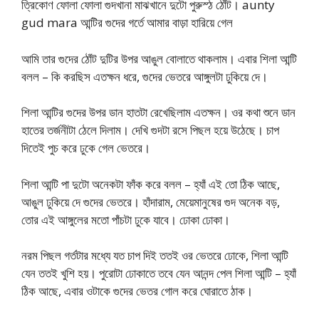
ত্রিকোণ ফোলা ফোলা গুদখানা মাঝখানে দুটো পুরুস্ঠ ঠোঁট। aunty
gud mara আন্টির গুদের গর্তে আমার বাড়া হারিয়ে গেল
আমি তার গুদের ঠোঁট দুটির উপর আঙুল বোলাতে থাকলাম। এবার শিলা আন্টি
বলল – কি করছিস এতক্ষন ধরে, গুদের ভেতরে আঙ্গুলটা ঢুকিয়ে দে।
শিলা আন্টির গুদের উপর ডান হাতটা রেখেছিলাম এতক্ষন। ওর কথা শুনে ডান
হাতের তর্জনীটা ঠেলে দিলাম। দেখি গুদটা রসে পিছল হয়ে উঠেছে। চাপ
দিতেই পুচ করে ঢুকে গেল ভেতরে।
শিলা আন্টি পা দুটো অনেকটা ফাঁক করে বলল – হ্যাঁ এই তো ঠিক আছে,
আঙুল ঢুকিয়ে দে গুদের ভেতরে। হাঁদারাম, মেয়েমানুষের গুদ অনেক বড়,
তোর এই আঙ্গুলের মতো পাঁচটা ঢুকে যাবে। ঢোকা ঢোকা।
নরম পিছল গর্তটার মধ্যে যত চাপ দিই ততই ওর ভেতরে ঢোকে, শিলা আন্টি
যেন ততই খুশি হয়। পুরোটা ঢোকাতে তবে যেন আনন্দ পেল শিলা আন্টি – হ্যাঁ
ঠিক আছে, এবার ওটাকে গুদের ভেতর গোল করে ঘোরাতে ঠাক।