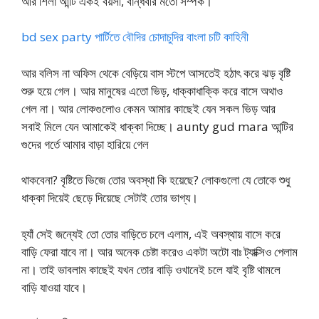
আর শিলা আন্টি একই বয়সী, বান্ধবীর মতো সম্পর্ক।
bd sex party পার্টিতে বৌদির চোদাচুদির বাংলা চটি কাহিনী
আর বলিস না অফিস থেকে বেড়িয়ে বাস স্টপে আসতেই হঠাৎ করে ঝড় বৃষ্টি
শুরু হয়ে গেল। আর মানুষের এতো ভিড়, ধাক্কাধাক্কি করে বাসে অথাও
গেল না। আর লোকগুলোও কেমন আমার কাছেই যেন সকল ভিড় আর
সবাই মিলে যেন আমাকেই ধাক্কা দিচ্ছে। aunty gud mara আন্টির
গুদের গর্তে আমার বাড়া হারিয়ে গেল
থাকবেনা? বৃষ্টিতে ভিজে তোর অবস্থা কি হয়েছে? লোকগুলো যে তোকে শুধু
ধাক্কা দিয়েই ছেড়ে দিয়েছে সেটাই তোর ভাগ্য।
হ্যাঁ সেই জন্যেই তো তোর বাড়িতে চলে এলাম, এই অবস্থায় বাসে করে
বাড়ি ফেরা যাবে না। আর অনেক চেষ্টা করেও একটা অটো বাঃ ট্যাক্সিও পেলাম
না। তাই ভাবলাম কাছেই যখন তোর বাড়ি ওখানেই চলে যাই বৃষ্টি থামলে
বাড়ি যাওয়া যাবে।