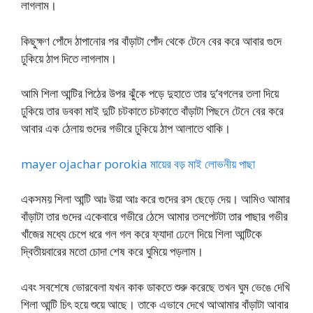
লাগলাম।
কিছুক্ষণ পোঁদে ঠাপানোর পর বাঁড়াটা পোঁদ থেকে টেনে বের করে আবার গুদে
ঢুকিয়ে ঠাপ দিতে লাগলাম।
আমি শিলা আন্টির পিঠের উপর ঝুঁকে পড়ে দুহাতে তার দু’বগলের তলা দিয়ে
ঢুকিয়ে তার ডবকা মাই দুটি চটকাতে চটকাতে বাঁড়াটা পিছনে টেনে বের করে
আবার এক ঠেলায় গুদের গভীরে ঢুকিয়ে ঠাপ আলাতে থাকি।
mayer ojachar porokia মায়ের বড় মাই লোভনীয় পাছা
একসময় শিলা আন্টি আঃ উয়া আঃ করে গুদের রস ছেড়ে দেয়। আমিও আমার
বাঁড়াটা তার গুদের একেবারে গভীরে ঠেসে আমার তলপেটটা তার পাছার গভীর
খাঁজের মধ্যে চেপে ধরে গল গল করে ফ্যাদা ঢেলে দিয়ে শিলা আন্টিকে
দ্বিতীয়বারের মতো চোদা শেষ করে ঘুমিয়ে পড়লাম।
এবং সবশেষে ভোরবেলা যখন কাক ডাকতে শুরু করেছে তখন ঘুম ভেঙে দেখি
শিলা আন্টি চিৎ হয়ে শুয়ে আছে। তাকে এভাবে দেখে আআমার বাঁড়াটা আবার