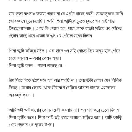
তার হয়ত কল্পনাও করতে পারবে না যে একটা মায়ের বয়সী মেয়েমানুষকে আমি
জোরকদমে চুদে চলেছি। আমি শিলা আন্টিকে চুদতে চুদতে ওর মাই পাছা
টিপতে লাগলাম। এবার কি খেয়াল হল, পাছা থেকে হাতটা সরিয়ে ওর পোঁদের
ছেদার কাছে এনে একটা আঙুল ওর পোঁদের মধ্যে দিলাম।
শিলা আন্টি ককিয়ে উঠল। এক হাতে ওর মাই মোচড় দিয়ে অন্য হাত পোঁদে
রেখে বললাম – এবার কেমন মজা।
শিলা আন্টি বলল – দারুণ লাগছে রে।
ঠাপ দিতে দিতে হঠাৎ মনে হল আর পারছি না। তলপেটটা কেমন যেন ঝিলিক
দিচ্ছে। আমার ভেতর থেকে তীরবেগে বেড়িয়ে আসতে চাইছে এতক্ষনের
অবরুদ্ধ ফ্যাদা।
আমি ওটা আটকানোর কোনও চেষ্টা করলাম না। গল গল করে ঢেলে দিলাম
শিলা আন্টির গুদে। শিলা আন্টি দুই হাতে আমাকে জড়িয়ে ধরল। আমি হুমড়ি
খেয়ে প্রলাম ওর বুকের উপর।