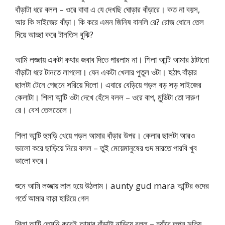
বাঁড়াটা ধরে বলল – ওরে বাবা এ যে দেখছি ঘোড়ার বাঁড়ারে। কত না বয়স,
আর কি সাইজের বাঁড়া। কি করে এমন জিনিষ বানলি রে? রোজ ধোনে তেল
দিয়ে আচ্ছা করে টানতিস বুঝি?
আমি লজ্জায় একটা কথার জবাব দিতে পারলাম না। শিলা আন্টি আমার ঠাটানো
বাঁড়াটা ধরে টানতে লাগলো। যেন একটা খেলার পুতুল ওটা। হঠাৎ বাঁড়ার
ছালটা টেনে পেছনে সরিয়ে দিলো। এবারে বেড়িয়ে পড়ল বড় সড় সাইজের
কেলাটা। শিলা আন্টি ওটা দেখে হেঁসে বলল – ওরে বাপ, মুন্ডিটা তো দারুণ
রে। বেশ তেলতেলে।
শিলা আন্টি হুমড়ি খেয়ে পড়ল আমার বাঁড়ার উপর। কেলার ছালটা আরও
ভালো করে ছাড়িয়ে নিয়ে বলল – তুই মেয়েমানুষের গুদ মারতে পারবি খুব
ভালো করে।
শুনে আমি লজ্জায় লাল হয়ে উঠলাম। aunty gud mara আন্টির গুদের
গর্তে আমার বাড়া হারিয়ে গেল
শিলা আন্টি তেমনি করেই আমার বাঁড়াটা নাড়িয়ে বলল – হ্যাঁরে তপন সত্যি