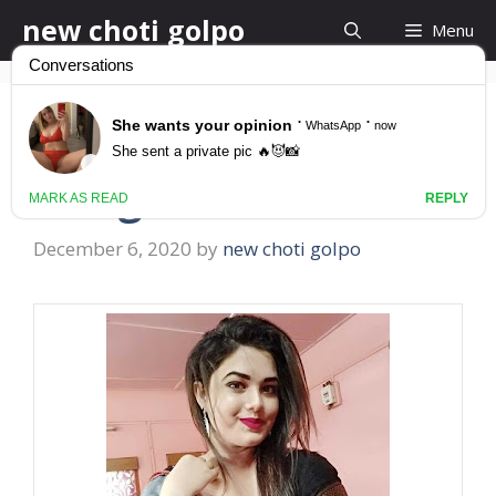
Skip
new choti golpo
Menu
to
content
Bangla Choti
Bangladesh
December 6, 2020
by
new choti golpo