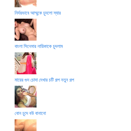
নির্দয়ভাবে আম্মুকে চুদলো স্যার
বাংলা সিনেমার নায়িকাকে চুদলাম
মায়ের গুদ চোদা দেখার চটি গল্প নতুন গল্প
বোন চুদে বউ বানানো