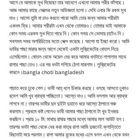
আগে যে আমাকে সুখ দিয়েছো তার আবেশে এখনো আমার শরীর কাঁপছে।
আজ আমার কাছে সেক্সের নতুন অভিজ্ঞতা হলো। দেখি এবার কি রকম সুখ
দাও। আসো তুমি যা চাও করতে পারো আমি তোর জন্য আমার শরীরটা
একদম ফ্রি। আমার শরীরটা এখন থেকে তোমারও। তোমার ভাই আমাকে
কোন সময় এরকম সুখ দিতে পারে নি। কোন সময় সে ভোদায় চাটেও নি।
সবসময সময় অপরিচিতের মতো সেক্স করেছে। আসো যা ইচ্ছা করো। আমি
ভাবির পাছা মারার জন্য আগে থেকেই একটা লুব্রিকেটের বোতল নিয়ে
এসেছিলাম। বোতল থেকে অয়েল বের করে আমার ধনটাতে লাগালাম সাথে
রাগার পাছা তেও। এর পর ধনটা লগিয়ে ঠেলা মারলাম। লুব্রিকেটের
কারনে।bangla choti bangladesh
পাচাত করে ঢুকে গেল। ভাবী আহ্‌ বলে চিকার করছে। বলছে আসতে ঢুকাও
রমেশ আমি খুব ব্যাথ্যা পাচ্ছিতো। আস্তে দাও। আমি বললাম আর ব্যাথ্যা
লাগবে না। তারপর ভাবীর দুদ দুইটা দুহাতে ধরে আস্তে ঠাপাতে শুরু
করলাম। প্রথমে কষ্ট পেলেও ভাবী আমার পাছা ঠাপানো টা খুব ইনজয়
করছিল। প্রায় ১০ মি: মাথায় রাঘার পাছার মধ্যে আমার মাল আউট হল।
তারপর ধনটা পাছা থেকে বের করা মাত্র রাগা আমি দুজনেই ক্লান্তিতে
বিছানাই শুয়ে পরলাম। রাগা আমার বুকের মধ্যে এসে বলল এখন থেকে যখন