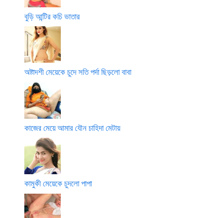
বুড়ি আন্টির কচি ভাতার
অষ্টাদশী মেয়েকে চুদে সতি পর্দা ছিড়লো বাবা
কাজের মেয়ে আমার যৌন চাহিদা মেটায়
কামুকী মেয়েকে চুদলো পাপা