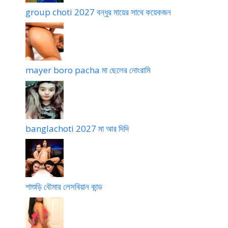
group choti 2027 বন্ধুর মায়ের সাথে কয়েকজন
mayer boro pacha মা ছেলের নোংরামি
banglachoti 2027 মা আর দিদি
শাশুড়ি বৌমার লেসবিয়ান কান্ড