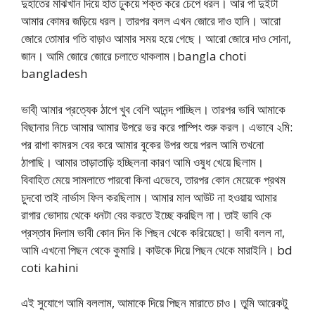
দুহাতের মাঝখান দিয়ে হাত ঢুকয়ে শক্ত করে চেপে ধরল। আর পা দুইটা
আমার কোমর জড়িয়ে ধরল। তারপর বলল এখন জোরে দাও হানি। আরো
জোরে তোমার গতি বাড়াও আমার সময় হয়ে গেছে। আরো জোরে দাও সোনা,
জান। আমি জোরে জোরে চলাতে থাকলাম।bangla choti
bangladesh
ভাবী্ আমার প্রত্যেক ঠাপে খুব বেশি আনন্দ পাচ্ছিল। তারপর ভাবি আমাকে
বিছানার নিচে আমার আমার উপরে ভর করে পাম্পিং শুরু করল। এভাবে ২মি:
পর রাগা কামরস বের করে আমার বুকের উপর শুয়ে পরল আমি তখনো
ঠাপাছি। আমার তাড়াতাড়ি হচ্ছিলনা কারণ আমি ওষুধ খেয়ে ছিলাম।
বিবাহিত মেয়ে সামলাতে পারবো কিনা এভেবে, তারপর কোন মেয়েকে প্রথম
চুদবো তাই নার্ভাস ফিল করছিলাম। আমার মাল আউট না হওয়ায় আমার
রাগার ভোদায় থেকে ধনটা বের করতে ইচ্ছে করছিল না। তাই ভাবি কে
প্রস্তাব দিলাম ভাবী কোন দিন কি পিছন থেকে করিয়েছো। ভাবী বলল না,
আমি এখনো পিছন থেকে কুমারি। কাউকে দিয়ে পিছন থেকে মারাইনি। bd
coti kahini
এই সুযোগে আমি বললাম, আমাকে দিয়ে পিছন মারাতে চাও। তুমি আরেকটু