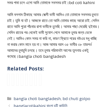
সময় পাবা চলে এসো আমি তোমাকে সবসময় চাই।bd coti kahini
আমি বললাম ঠিকাছে আমার সেক্সী ভাবী আমিও তো তোমাকে সবসময় চুদতে
চাই। তুমি যা হট। আজকে রাতে তো আমি তোমার কাছে আরো চাই. সেদিন
রাতে আমি পুরো পাঁচবার রাগা ভাবীকে চুদেছি। আমার পাছা মেরেছি দুইবার।
সেদিন রাতের পর থেকেই ভাবী সুযোগ পেলে আমাকে চুদার জন্য ডেকে
নেই। আমিও কোন সময় না করি না, কারণ ফ্রিতে পরের বউএর মধু খাচ্ছি
না করার কোন মানে হয় না। আজ আমার বয়স ৩৫ ভাবীর ৩৮ তারপর্ও
আমাদের চুদাচুদি চলছে। তবে চুদার পরিমানটা আগের তুলনায় একটু
কমেছে।bangla choti bangladesh
Related Posts:
ভা
নী
ক্লা
মা
b
বা
বাং
j
বি
ল
স
মি
o
বু
লা
o
র
সি
সে
ব
r
তু
দে
r
পে
নে
ভে
ল
o
মি
শী
k
Categories
bangla choti bangladesh
,
bd chuti golpo
টে
মা
নে
লো
d
প্লি
ভা
o
দে
-
ফু
তো
u
জ
ই
r
banglacotikahini বাংলা চটি কাহিনি