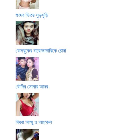
গুদের ভিতর সুড়সুড়ি
ফেসবুকের বারোভাতারিকে চোদা
বৌদির সোনায় আদর
বিধবা আম্মু ও আংকেল