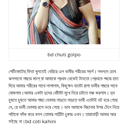
bd chuti golpo
পেটিকোটের্ ফিতা খুলতেই বেরিয়ে এল ভাবীর শরীরের স্বর্গ। লদলদে চোখ
ঝলসানো পাছার মাংশ্ যা আমাকে প্রথম থেকেই টানতো।প্রথমে পছায় হাত
দিয়ে আমার শরীরের সাথে লাগালাম, কিছুক্ষন হাতটা রাগা ভাবীর পাছার সাথে
ঘোষলাম।আমার একটা দুদের বোঁটাটা মুখে নিয়ে চাটতে শুরু করলাম। দুদ
চুষতে চুষতে আমার পাছা ভোদায় নাড়তে নাড়তে ভাবী এতটাই হট হয়ে গেছে
যে, য়ে ভাবী ভোদায় রসে ভরে গেছে। ভাব আমাকে বিছানার উপর টেনে নিয়ে
পাটাকে ফাঁক করে বলল তোমার লাঠিটা ঢুকায় এখন। তারাতাড়ী আমার আর
সইছে না।bd coti kahini