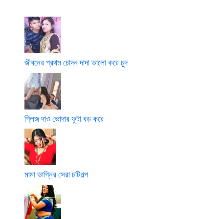
o
লা
p
l
নো
o
p
o
জীবনের প্রথম চোদন দাদা ভালো করে চুদ
প্লিজ দাও ভোদার ফুটা বড় করে
মামা ভাগ্নির সেরা চটিগল্প