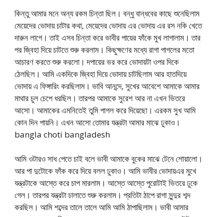
কিন্তু আমার মনে অন্য রকম চিন্তা ছিল। বন্ধু বান্ধবের কাছে শুনেছিলাম
মেয়েদের ভোদায় চাটার কথা, মেয়েদের ভোদায় এর ভোদায় এর রস নকি খেতে
দারুন লাগে। তাই এসব চিন্তা করে ভাবীর পায়ের ফাঁকে মুখ লাগালাম। তার
পর জ্বিহা দিয়ে চাটতে শুরু করলাম। কিছুক্ষণের মধ্যে রাগা পাগলের মতো
আচারণ করতে শুরু করলো। দপায়ের ভর করে ভোদায়টা ওপর দিকে
ঠেলছিল। আমি একদিকে জ্বিহা দিয়ে ভোদায় চাটছিলাম আর হাতদিয়ে
ভোদায় এ ফিঙ্গারিং করছিলাম। ভাবি আনন্দে, সুখের আবেশে আমাকে আমার
মাথার চুল চেপে ধরছিল। তারপর আমাকে সুরেশ আর না এখন ভিতরে
আসো। আমাকের এমনিতেই তুমি পাগল করে দিয়েছো। এরকম সুখ আমি
কোন দিন পায়নি। এখন আসো তোমার যন্ত্রটা আমার মাঝে ঢুকাও।
bangla choti bangladesh
আমি ওটারও সাধ পেতে চাই বলে ভাবী আমাকে বুকের মাঝে টেনে শোয়ালো।
আর পা দুটোকে ফাঁক করে দিয়ে বলল ঢুকাও। আমি ভাবীর ভোদায়এর মুখে
যন্ত্রটাকে আস্তে করে চাপ মারলাম। আস্তে আস্তে পুরোটাই ভিতরে ঢুকে
গেল। তারপর যন্ত্রটা চালাতে শুরু করলাম। প্রতিটা ঠাপে রাগা সুন্দুর শব্দ
করছিল। আমি শব্দের তালে তালে আমি আমি ঠাপাছিলাম। ভাবী আমার