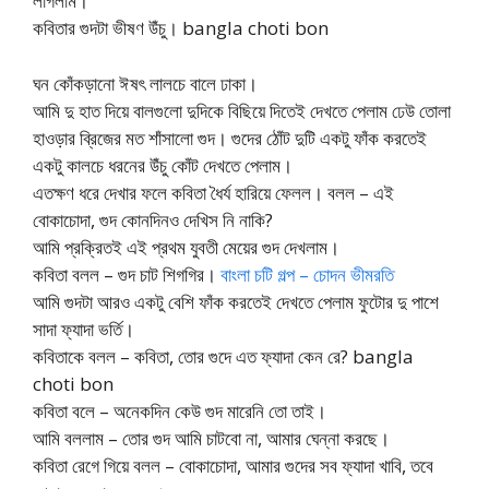
লাগলাম।
কবিতার গুদটা ভীষণ উঁচু। bangla choti bon
ঘন কোঁকড়ানো ঈষৎ লালচে বালে ঢাকা।
আমি দু হাত দিয়ে বালগুলো দুদিকে বিছিয়ে দিতেই দেখতে পেলাম ঢেউ তোলা
হাওড়ার ব্রিজের মত শাঁসালো গুদ। গুদের ঠোঁট দুটি একটু ফাঁক করতেই
একটু কালচে ধরনের উঁচু কোঁট দেখতে পেলাম।
এতক্ষণ ধরে দেখার ফলে কবিতা ধৈর্য হারিয়ে ফেলল। বলল – এই
বোকাচোদা, গুদ কোনদিনও দেখিস নি নাকি?
আমি প্রক্রিতই এই প্রথম যুবতী মেয়ের গুদ দেখলাম।
কবিতা বলল – গুদ চাট শিগগির।
বাংলা চটি গল্প – চোদন ভীমরতি
আমি গুদটা আরও একটু বেশি ফাঁক করতেই দেখতে পেলাম ফুটোর দু পাশে
সাদা ফ্যাদা ভর্তি।
কবিতাকে বলল – কবিতা, তোর গুদে এত ফ্যাদা কেন রে? bangla
choti bon
কবিতা বলে – অনেকদিন কেউ গুদ মারেনি তো তাই।
আমি বললাম – তোর গুদ আমি চাটবো না, আমার ঘেন্না করছে।
কবিতা রেগে গিয়ে বলল – বোকাচোদা, আমার গুদের সব ফ্যাদা খাবি, তবে