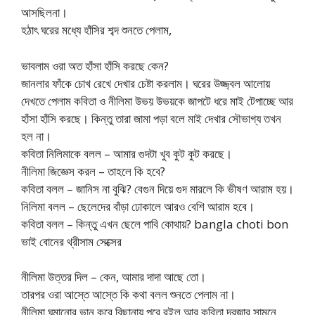
আসছিলনা।
হঠাৎ ঘরের মধ্যে হাঁসির শব্দ শুনতে পেলাম,
ভাবলাম ওরা অত হাঁসা হাঁসি করছে কেন?
জানলার ফাঁকে চোখ রেখে দেখার চেষ্টা করলাম। ঘরের উজ্জ্বল আলোয়
দেখতে পেলাম কবিতা ও নীলিমা উভয় উভয়কে জাপটে ধরে মাই টেপাচ্ছে আর
হাঁসা হাঁসি করছে। কিন্তু তারা জামা পড়া বলে মাই দেখার সৌভাগ্য তখন
হল না।
কবিতা নিলিমাকে বলল – আমার গুদটা খুব কুট কুট করছে।
নীলিমা জিজ্ঞেস করল – তাহলে কি হবে?
কবিতা বলল – জানিস না বুঝি? বেগুন দিয়ে গুদ মারলে কি ভীষণ আরাম হয়।
নিলিমা বলল – ছেলেদের বাঁড়া ঢোকালে আরও বেশি আরাম হবে।
কবিতা বলল – কিন্তু এখন ছেলে পাবি কোথায়? bangla choti bon
ভাই বোনের থ্রীসাম সেক্সের
নীলিমা উত্তর দিল – কেন, আমার দাদা আছে তো।
তারপর ওরা আস্তে আস্তে কি কথা বলল শুনতে পেলাম না।
নীলিমা ঘুমানোর ভান করে বিছানায় পরে রইল আর কবিতা দরজার সামনে