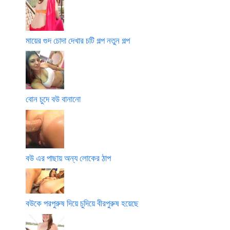
মায়ের গুদ চোদা দেখার চটি গল্প নতুন গল্প
বোন চুদে বউ বানানো
বউ এর পাছায় অন্য লোকের ঠাপ
বউকে পরপুরুষ দিয়ে চুদিয়ে বীরপুরুষ হয়েছে