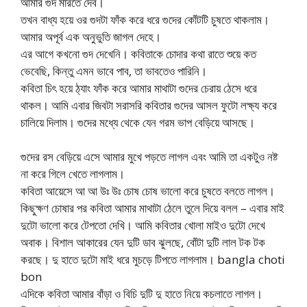
আমার গুদ মারতে দেব।
তখন বাধ্য হয়ে ওর গুদটা ফাঁক করে ধরে গুদের কোঁটটি চুষতে থাকলাম।
আমার অপূর্ব এক অনুভুতি জাগল দেহে।
এর আগে কখনো গুদ দেখেনি। কবিতাকে চোদার কথা রাতে শুয়ে কত
ভেবেছি, কিন্তু এমন ভাবে পাব, তা ভাবতেও পারিনি।
কবিতা চিৎ হয়ে ঠ্যাং ফাঁক করে আমার মাথাটা গুদের চেরায় ঠেসে ধরে
থাকল। আমি এবার জিবটা সরাসরি কবিতার গুদের আসল ফুটো লক্ষ্য করে
চালিয়ে দিলাম। গুদের মধ্যে থেকে যেন গরম ভাপ বেড়িয়ে আসছে।
গুদের রস বেড়িয়ে এসে আমার মুখে পড়তে লাগল এবং আমি তা একটুও নষ্ট
না করে গিলে খেতে লাগলাম।
কবিতা আয়েসে আ আ উঃ উঃ চোষ চোষ ভালো করে চুষতে বলতে লাগল।
কিছুক্ষণ চোষার পর কবিতা আমার মাথাটা ঠেলে তুলে দিয়ে বলল – এবার মাই
দুটো ভালো করে টেপতো দেখি। আমি কবিতার খোলা মাইও দুটো দেখে
অবাক। বিশাল আকারের যেন দুটি ডাব ঝুলছে, বোঁটা দুটি লাল টক টক
করছে। দু হাতে দুটো মাই ধরে মুচড়ে টিপতে লাগলাম। bangla choti
bon
এদিকে কবিতা আমার বাঁড়া ও বিচি দুটি দু হাতে নিয়ে কচলাতে লাগল।