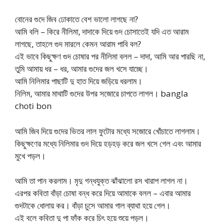
বোনের গুদে জিব ঢোকাতে বেশ ভালো লাগছে না?
আমি বলি – কিরে নীলিমা, দাদাকে দিয়ে গুদ চোসাতেই যদি এত আরাম
লাগছে, তাহলে গুদ মারলে কেমন আরাম পাবি বল?
এই ভাবে কিছুক্ষণ গুদ চোষার পর নীলিমা বলল – দাদা, আমি আর পারছি না,
তুমি আমায় ধর – ধর, আমার গুদের জল খসে যাচ্ছে।
আমি নিলিমার পাছাটি দু হাত দিয়ে জড়িয়ে ধরলাম।
নিলিম, আমার মাথাটি গুদের উপর সজোরে চাপতে লাগল। bangla
choti bon
আমি জিব দিয়ে গুদের ভিতর লাল ফুটোর মধ্যে সজোরে খোঁচাতে লাগলাম।
কিছুক্ষণের মধ্যে নিলিমার গুদ দিয়ে হড়হড় করে জল খসে গেল এবং আমার
মুখে পড়ল।
আমি তা পান করলাম। মৃদু গন্ধযুক্ত ঝাঁঝালো রস খারাপ লাগল না।
এরপর কবিতা বাঁড়া চোষা বন্ধ করে দিয়ে আমাকে বলল – এবার আমার
গুদটাকে ধোলায় কর। বাঁড়া চুসে আমার গাল ব্যাথা হয়ে গেল।
এই বলে কবিতা দু পা ফাঁক করে চিৎ হয়ে শুয়ে পড়ল।