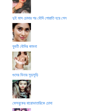
দুই মাস চোদার পর বৌদি পোয়াতি হয়ে গেল
যুবতী বৌদির কামনা
গুদের ভিতর সুড়সুড়ি
ফেসবুকের বারোভাতারিকে চোদা