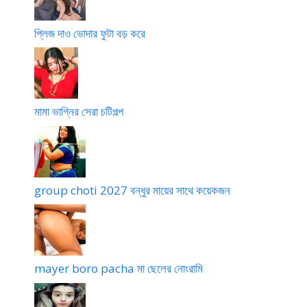
t
l
i
f
প্লিজ দাও ভোদার ফুটা বড় করে
f
r
r
e
e
e
e
d
b
w
মামা ভাগ্নির সেরা চটিগল্প
a
i
n
n
g
d
l
l
a
i
s
n
group choti 2027 বন্ধুর মায়ের সাথে কয়েকজন
e
g
x
s
t
o
mayer boro pacha মা ছেলের নোংরামি
r
y