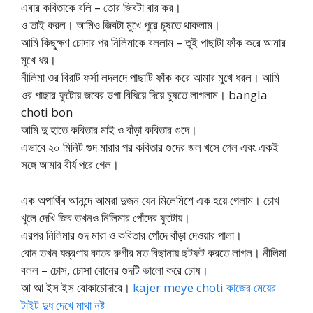
এবার কবিতাকে বলি – তোর জিবটা বার কর।
ও তাই করল। আমিও জিবটা মুখে পুরে চুষতে থাকলাম।
আমি কিছুক্ষণ চোদার পর নিলিমাকে বললাম – তুই পাছাটা ফাঁক করে আমার
মুখে ধর।
নীলিমা ওর বিরাট ফর্সা লদলদে পাছাটি ফাঁক করে আমার মুখে ধরল। আমি
ওর পাছার ফুটোয় জবের ডগা বিধিয়ে দিয়ে চুষতে লাগলাম। bangla
choti bon
আমি দু হাতে কবিতার মাই ও বাঁড়া কবিতার গুদে।
এভাবে ২০ মিনিট গুদ মারার পর কবিতার গুদের জল খসে গেল এবং একই
সঙ্গে আমার বীর্য পরে গেল।
এক অপার্থিব আনন্দে আমরা দুজন যেন মিলেমিশে এক হয়ে গেলাম। চোখ
খুলে দেখি জিব তখনও নিলিমার পোঁদের ফুটোয়।
এরপর নিলিমার গুদ মারা ও কবিতার পোঁদে বাঁড়া দেওয়ার পালা।
বোন তখন যন্ত্রণায় কাতর রুগীর মত বিছানায় ছটফট করতে লাগল। নীলিমা
বলল – চোস, চোসা বোনের গুদটি ভালো করে চোষ।
আ আ ইস ইস বোকাচোদারে।
kajer meye choti কাজের মেয়ের
টাইট দুধ দেখে মাথা নষ্ট