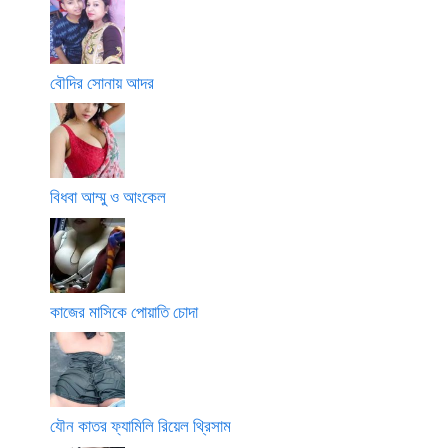
বৌদির সোনায় আদর
বিধবা আম্মু ও আংকেল
কাজের মাসিকে পোয়াতি চোদা
যৌন কাতর ফ্যামিলি রিয়েল থ্রিসাম