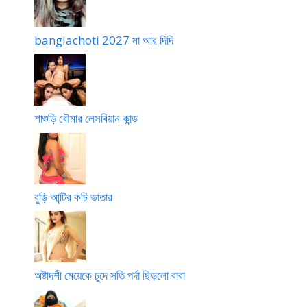
banglachoti 2027 মা আর দিদি
শাশুড়ি বৌমার লেসবিয়ান কান্ড
বুড়ি আন্টির কচি ভাতার
অষ্টাদশী মেয়েকে চুদে সতি পর্দা ছিড়লো বাবা