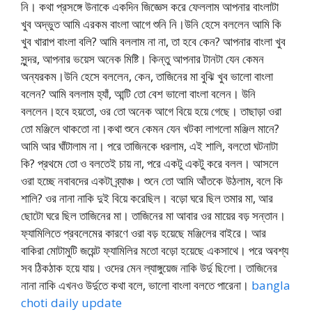
নি। কথা প্রসঙ্গে উনাকে একদিন জিজ্ঞেস করে ফেললাম আপনার বাংলাটা
খুব অদ্ভুত আমি এরকম বাংলা আগে শুনি নি।উনি হেসে বললেন আমি কি
খুব খারাপ বাংলা বলি? আমি বললাম না না, তা হবে কেন? আপনার বাংলা খুব
সুন্দর, আপনার ভয়েস অনেক মিষ্টি। কিন্তু আপনার টানটা যেন কেমন
অন্যরকম।উনি হেসে বললেন, কেন, তাজিনের মা বুঝি খুব ভালো বাংলা
বলেন? আমি বললাম হ্যাঁ, আন্টি তো বেশ ভালো বাংলা বলেন। উনি
বললেন।হবে হয়তো, ওর তো অনেক আগে বিয়ে হয়ে গেছে। তাছাড়া ওরা
তো মঞ্জিলে থাকতো না।কথা শুনে কেমন যেন খটকা লাগলো মঞ্জিল মানে?
আমি আর ঘাঁটালাম না। পরে তাজিনকে ধরলাম, এই শালি, বলতো ঘটনাটা
কি? প্রথমে তো ও বলতেই চায় না, পরে একটু একটু করে বলল। আসলে
ওরা হচ্ছে নবাবদের একটা ব্র্যাঞ্চ। শুনে তো আমি আঁতকে উঠলাম, বলে কি
শালি? ওর নানা নাকি দুই বিয়ে করেছিল। বড়ো ঘরে ছিল তমার মা, আর
ছোটো ঘরে ছিল তাজিনের মা। তাজিনের মা আবার ওর মায়ের বড় সন্তান।
ফ্যামিলিতে প্রবলেমের কারণে ওরা বড় হয়েছে মঞ্জিলের বাইরে। আর
বাকিরা মোটামুটি জয়েন্ট ফ্যামিলির মতো বড়ো হয়েছে একসাথে। পরে অবশ্য
সব ঠিকঠাক হয়ে যায়। ওদের মেন ল্যাঙ্গুয়েজ নাকি উর্দু ছিলো। তাজিনের
নানা নাকি এখনও উর্দুতে কথা বলে, ভালো বাংলা বলতে পারেনা।
bangla
choti daily update