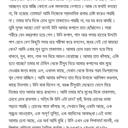
আচ্ছন্ন হয়ে যাচ্ছি কোনো এক মাদকতার নেশাতে। আজ যে কথাই বলছো
না, কি হয়েছে তোমার? আমি নিজেকে স্বাভাবিক রাখার চেষ্টা করেও পারছি
না। তমার মা’র দিকে চোখ তুলে তাকাতেও পারছি না, দর দর করে ঘামছি।
তুমি সুস্থ আছো তো? বলেই উনি আমার কপালে হাত ছোঁয়ালেন। সারা
শরীরে যেন বজ্রপাত হয়ে গেল। উনি কপাল, গাল আর গলায় হাতের উলটো
পাশ রেখে বেশ কিছুটা সময় ধরে পরীক্ষা করে বললেন, জ্বর নেই তো ঘামছো
কেন? আমি এবার মুখ তুলে তাকালাম। আমার চোখ হয়ত লাল হয়ে গিয়ে
থাকবে, মুখ, কান, নাক সব দিয়ে আগুন বেরোচ্ছে। আমার হাত কাঁপছে, একি
হতে যাচ্ছে? তমার মা টেবিল থেকে টিস্যু নিয়ে আমার কপালের ঘাম মুছে
দেওয়ার জন্য কাছে এল, একদম কাছে, যেখান থেকে উনার গরম নিঃশ্বাসের
শব্দ শোনা যাচ্ছিল। আমি আমার কম্পিত হাত দিয়ে উনাকে আলিঙ্গন করলাম,
কাছে টানলাম। উনি বাধা দিলেন না, বরঞ্চ টিস্যুটা মেঝেতে ফেলে দিয়ে
নিজের হাত আমার ঘাড়ে রাখলেন। আমি তমার মা’র মুখের দিকে তাকালাম,
চোখে চোখ রাখলাম। সত্যি কি উনি এটা চান? হ্যাঁ, উনার চোখের ভাষা
পড়তে পারছি। চোখের পাতা কাঁপছে না, সেখানে কিছু একটা আছে, এক
প্রচন্ড আওহ্বান, এক অপূর্ণ তৃপ্তি, এক বহুদিনের আকাঙ্খা।এই ভাষা
আমার চেনা আছে, এর অর্থ আমি বুঝি। উনি এখন এক পিপাসার্ত মানবী, ওর
পিপাসা মেটানো আমার নৈতিক কর্তব্য। bangla choti daily