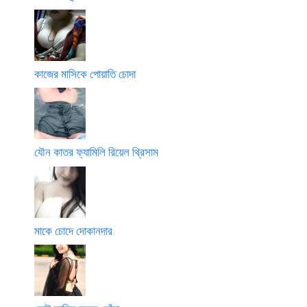
কাজের মাসিকে পোয়াতি চোদা
যৌন কাতর ফ্যামিলি রিয়েল থ্রিসাম
মাকে চোদে দোকানদার