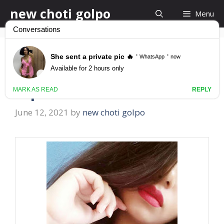
Skip
new choti golpo
Menu
to
content
Bangla Choti Daily
Update
June 12, 2021
by
new choti golpo