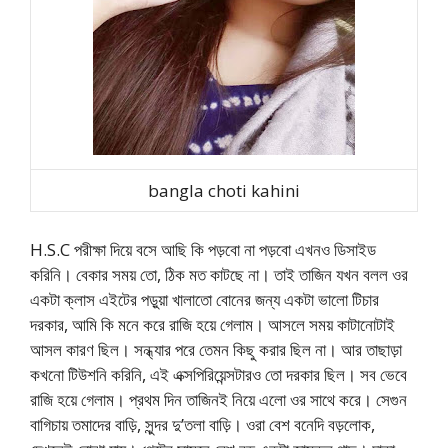
bangla choti kahini
H.S.C পরীক্ষা দিয়ে বসে আছি কি পড়বো না পড়বো এখনও ডিসাইড
করিনি। বেকার সময় তো, ঠিক মত কাটছে না। তাই তাজিন যখন বলল ওর
একটা ক্লাস এইটের পড়ুয়া খালাতো বোনের জন্য একটা ভালো টিচার
দরকার, আমি কি মনে করে রাজি হয়ে গেলাম। আসলে সময় কাটানোটাই
আসল কারণ ছিল। সন্ধ্যার পরে তেমন কিছু করার ছিল না। আর তাছাড়া
কখনো টিউশনি করিনি, এই এক্সপিরিয়েন্সটারও তো দরকার ছিল। সব ভেবে
রাজি হয়ে গেলাম। প্রথম দিন তাজিনই নিয়ে এলো ওর সাথে করে। সেগুন
বাগিচায় তমাদের বাড়ি, সুন্দর দু’তলা বাড়ি। ওরা বেশ বনেদি বড়লোক,