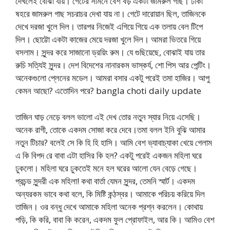
দেখলেই বোঝা যায়। গেটের সামনে বেশ বড় একটা জামরুল গাছ। ঢাকা
ষহরে জামরুল গাছ সচরাচর দেখা যায় না। গেটে দারোয়ান ছিল, তাজিনকে
দেখে দরজা খুলে দিল। তারপর নিজেই এগিয়ে গিয়ে এক তলায় বেল টিপে
দিল। ছোট্টো একটা কাজের মেয়ে দরজা খুলে দিল। আমরা ভিতরে গিয়ে
বসলাম। সুন্দর করে সাজানো ড্রয়িং রুম। যে গুছিয়েছে, বোঝাই যায় তার
রুচি সত্যিই সুন্দর। দেশ বিদেশের নানারকম ভাস্কর্য, শো পিস আর পেন্টিং।
অনেকগুলো প্লেনের মডেল। আমরা বসার একটু পরেই তমা হাজির। আপু
কেমন আছো? এতোদিন পরে? bangla choti daily update
তাজিন ঘাড় নেড়ে বলল ভালো এই দেখ তোর নতুন স্যার নিয়ে এসেছি।
অনেক রাগী, তোকে একদম সোজা করে দেবে।তমা বলল ইনি বুঝি আমার
নতুন টিচার? বলেই সে কি হি হি হাসি। আমি বেশ ভ্যাবাচ্যাকা খেয়ে গেলাম
এ কি বিপদ রে বাবা এটা হাসির কি হল? একটু পরেই একজন মহিলা ঘরে
ঢুকলো। মহিলা ঘরে ঢুকতেই মনে হল ঘরের আলো যেন বেড়ে গেছে।
প্রচন্ড সুন্দরী এক মহিলা! কথা বার্তা যেমন সুন্দর, তেমনি স্মার্ট। একদম
অন্যরকম ভাবে কথা বলে, কি মিষ্টি কন্ঠস্বর। আমাকে পরিচয় করিয়ে দিল
তাজিন। ওর বন্ধু দেখে আমাকে মহিলা অনেক প্রশ্ন করলেন। কোথায়
পড়ি, কি করি, বাবা কি করেন, একদম ফুল প্রোফাইল, আর কি। আমিও বেশ