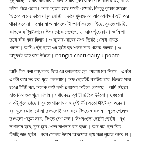
চুমু খাচ্ছি। তমার মাও একটা হাত আমার বুক থেকে পেটে নামিয়ে দুই পায়ের
ফাঁকে নিয়ে এলো। আজ আন্ডারওয়ার পরেই এসেছি, কিন্তু আন্ডারওয়ারের
ভিতরে আমার ভালোমানুষ ধোনটা এভাবে ফুঁসছে যে আর বেশিক্ষণ এটা পরে
থাকা যাবে না। তমার মা আমার ধোনটা স্পর্শ করতে চাইছে, বুঝতে পারছি,
কালকে যা ট্রাউজারের উপর থেকে দেখেছে, তা আজ ছুঁতে চায়। আমি পা
দুটো ফাঁক করে দিলাম। ও আন্ডারওয়ারের উপর দিয়েই ধোনটা খামচে
ধরলো। আমিও দুই হাতে ওর দুটো দুধ শক্ত করে খামচে ধরলাম। ও
অস্ফুটে আহ বলে উঠলো। bangla choti daily update
আমি কিস করা বন্ধ করে দিয়ে ওর ব্লাউজের হুক খোলায় মন দিলাম। একটা
একটা করে সব হুক খুলে ফেললাম। অফ্ হোয়াইট ব্লাউজ তার, ভিতরে সাদা
রঙের টাইট ব্রা, অনেক কষ্টে ফর্সা দুধগুলো আটকে রেখেছে। আমি পিছনে
হাত নিয়ে হুক খুলে দিলাম। সপাং করে ব্রা টা ছিটকে উঠলো। দুধগুলো
একটু ঝুলে গেছে। বুঝতে পারলাম এজন্যই উনি এতো টাইট ব্রা পরেন।
ব্রা খুলে ঝোলা ঝোলা দুধগুলোই মজা করে টিপতে থাকলাম। ঝুলে গেলেও
দুধগুলো প্রচন্ড নরম, টিপতে বেশ মজা। নিপলগুলো ছোটো ছোটো। মুখ
লাগালাম দুধে, চুষে চুষে খেতে লাগলাম বাম দুধটা। আর বাম হাত দিয়ে
টিপছি ডান দুধটা। নরম সোফার উপরে আধশোয়া হয়ে মজা লুটছে তমার মা।