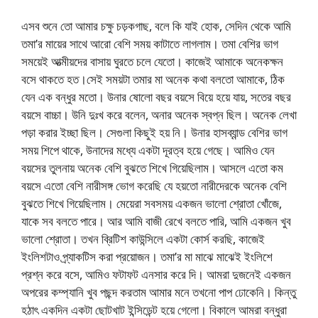
এসব শুনে তো আমার চক্ষু চড়কগাছ, বলে কি যাই হোক, সেদিন থেকে আমি
তমা’র মায়ের সাথে আরো বেশি সময় কাটাতে লাগলাম। তমা বেশির ভাগ
সময়েই আত্মীয়দের বাসায় ঘুরতে চলে যেতো। কাজেই আমাকে অনেকক্ষন
বসে থাকতে হত।সেই সময়টা তমার মা অনেক কথা বলতো আমাকে, ঠিক
যেন এক বন্ধুর মতো। উনার ষোলো বছর বয়সে বিয়ে হয়ে যায়, সতের বছর
বয়সে বাচ্চা। উনি দুঃখ করে বলেন, অনার অনেক স্বপ্ন ছিল। অনেক লেখা
পড়া করার ইচ্ছা ছিল। সেগুলা কিছুই হয় নি। উনার হাসব্যান্ড বেশির ভাগ
সময় শিপে থাকে, উনাদের মধ্যে একটা দূরত্ব হয়ে গেছে। আমিও যেন
বয়সের তুলনায় অনেক বেশি বুঝতে শিখে গিয়েছিলাম। আসলে এতো কম
বয়সে এতো বেশি নারীসঙ্গ ভোগ করেছি যে হয়তো নারীদেরকে অনেক বেশি
বুঝতে শিখে গিয়েছিলাম। মেয়েরা সবসময় একজন ভালো শ্রোতা খোঁজে,
যাকে সব বলতে পারে। আর আমি বাজী রেখে বলতে পারি, আমি একজন খুব
ভালো শ্রোতা। তখন ব্রিটিশ কাউন্সিলে একটা কোর্স করছি, কাজেই
ইংলিশটাও প্র্যাকটিস করা প্রয়োজন। তমা’র মা মাঝে মাঝেই ইংলিশে
প্রশ্ন করে বসে, আমিও ফটাফট এনসার করে দি। আমরা দুজনেই একজন
অপরের কম্প্যানি খুব পছন্দ করতাম আমার মনে তখনো পাপ ঢোকেনি। কিন্তু
হঠাৎ একদিন একটা ছোটখাট ইন্সিডেন্ট হয়ে গেলো। বিকালে আমরা বন্ধুরা