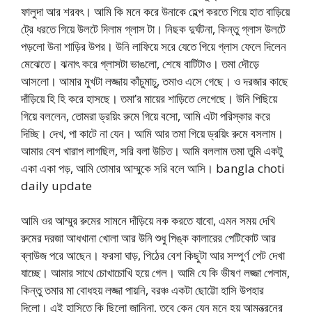
ফালুদা আর শরবৎ। আমি কি মনে করে উনাকে হেল্প করতে গিয়ে হাত বাড়িয়ে
ট্রে ধরতে গিয়ে উলটে দিলাম গ্লাস টা। নিছক দুর্ঘটনা, কিন্তু গ্লাস উলটে
পড়লো উনা শাড়ির উপর। উনি লাফিয়ে সরে যেতে গিয়ে গ্লাস ফেলে দিলেন
মেঝেতে। ঝনাৎ করে গ্লাসটা ভাঙলো, শেষে বাটিটাও। তমা দৌড়ে
আসলো। আমার মুখটা লজ্জায় কাঁচুমাচু, তমাও এসে গেছে। ও দরজার কাছে
দাঁড়িয়ে হি হি করে হাসছে। তমা’র মায়ের শাড়িতে লেগেছে। উনি পিছিয়ে
গিয়ে বললেন, তোমরা ড্রয়িং রুমে গিয়ে বসো, আমি এটা পরিস্কার করে
দিচ্ছি। দেখ, পা কাটে না যেন। আমি আর তমা গিয়ে ড্রয়িং রুমে বসলাম।
আমার বেশ খারাপ লাগছিল, সরি বলা উচিত। আমি বললাম তমা তুমি একটু
একা একা পড়, আমি তোমার আম্মুকে সরি বলে আসি। bangla choti
daily update
আমি ওর আম্মুর রুমের সামনে দাঁড়িয়ে নক করতে যাবো, এমন সময় দেখি
রুমের দরজা আধখানা খোলা আর উনি শুধু পিঙ্ক কালারের পেটিকোট আর
ব্লাউজ পরে আছেন। ফরসা ঘাড়, পিঠের বেশ কিছুটা আর সম্পুর্ণ পেট দেখা
যাচ্ছে। আমার সাথে চোখাচোখি হয়ে গেল। আমি যে কি ভীষণ লজ্জা পেলাম,
কিন্তু তমার মা বোধহয় লজ্জা পায়নি, বরঞ্চ একটা ছোট্টো হাসি উপহার
দিলো। এই হাসিতে কি ছিলো জানিনা, তবে কেন যেন মনে হয় আমন্ত্রনের