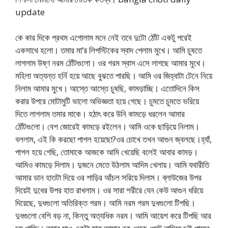
update
কে কার দিকে প্রথম এগোলাম মনে নেই তবে দুটো ঠোঁট একটু পরেই
একসাথে হলো। তমার মা’র লিপস্টিকের স্বাদ পেলাম মুখে। আমি চুষতে
লাগলাম উষ্ণ নরম ঠোঁটগুলো। ওর গরম স্বাস এসে লাগছে আমার মুখে।
মহিলা অত্যন্ত হর্নি হয়ে আছে বুঝতে পারছি। আমি ওর জিহ্বাটা টেনে নিয়ে
নিলাম আমার মুখে। আস্তে আস্তে চুষছি, কামড়াচ্ছি। এতোদিনে কিস
করার উপরে মোটামুটি ভালো অভিজ্ঞতা হয়ে গেছে। চুমতে চুমতে ভরিয়ে
দিতে লাগলাম তমার মাকে। হঠাৎ করে উনি কামড়ে ধরলেন আমার
ঠোঁটগুলো। বেশ জোরেই কামড়ে রইলেন। আমি ওকে ছাড়িয়ে নিলাম।
বললাম, এই কি করছো পাগল হয়েছো?ওর চোখে তখন আগুন জ্বলছে।হ্যাঁ,
পাগল হয়ে গেছি, তোমাকে আজকে আমি খেয়েছি বলেই আবার কামড়।
আমিও কামড়ে দিলাম। দুজনে মেতে উঠলাম আদিম খেলায়। আমি যথারীতি
আমার ডান হাতটা দিয়ে ওর শাড়ির আঁচল সরিয়ে দিলাম। ব্লাউজের উপর
দিয়েই দুধের উপর হাত রাখলাম। ওর সারা শরীরে যেন কেউ আগুন ধরিয়ে
দিয়েছে, দুধগুলো অতিরিক্ত গরম। আমি নরম গরম দুধগুলো টিপছি।
দুধগুলো বেশি বড় না, কিন্তু অত্যধিক নরম। আমি আয়েশ করে টিপছি আর