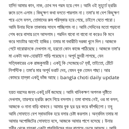
হাসি! আমার কান, নাক, চোখ সব গরম হয়ে গেল। আমি ওই মুহূর্তে ড্রয়িং
রুমে চলে এলাম। কিছুক্ষণ কথা বলতে পারলাম না। তমা’র মা বেশ কিছুক্ষণ
পরে এসে বলল, তোমাদের রুম পরিস্কার হয়ে গেছে, চাইলে যেতে পারো।
আমি উনার দিকে তাকাবার সাহস পাচ্ছিলাম না। আমি সেদিনের মতো পড়ানো
শেষ করে বাসায় চলে আসলাম। পরদিন যাবো না যাবো না করেও কি মনে
করে সাতটার আগেই হাজির। তমার মা যথারীতি দরজা খুলে দিল। আজকে
গেটে দারোয়ানকে দেখলাম না, হয়তো কোন কাজে পাঠিয়েছে। আজকে তমা’র
মা একটা অফ-হোয়াইট শাড়ি পরেছেন। অপূর্ব সুন্দরী লাগছে, যেন
সত্যিকারের এক রাজকুমারী। একটু কি সেজেছেও? হ্যাঁ, তাইতো, ঠোঁটে
লিপস্টিক। তমা’র মার অপূর্ব ভরাট দেহ, যেমন বুক তেমন পাছা। আর
কোমরে হাল্কা একটু ভাঁজ আছে। bangla choti daily update
হয়ত বয়সের জন্য একটু চর্বি জমেছে। আমি খানিকক্ষণ অপলক দৃষ্টিতে
দেখলাম, তারপরে ড্রয়িং রুমে গিয়ে বসলাম। তমা বাসায় নেই, ওর মা বলল,
আজকে ও নানা বাড়ি থাকবে। আমার বুক দুর দুর করে কাঁপছিলো। তবু
আমি সোফাতে বেশ স্বাভাবিক হয়ে বসার চেষ্টা করলাম। অন্যদিম তমার মা
আমার অপোজিটের সোফাতে বসে, আজকে আমার পাশে বসেছে। উনার
শরীর থেকে হালকা একটা পারফিউমের গন্ধ বাতাসে ভেসে আসছে। আমি