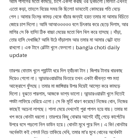
আমি পাগলের মতো কামড়ে, টিপে একসা করছি ওর দুধগুলো।মালটা এখনই
এতো কড়া, তাহলে বিয়ের সময় কি ছিলো! ভাবতেই কোমরের গতি বেড়ে
গেল। আমার হিংস্র কামড় থেকে বাঁচার জন্যই হয়ত তমার মা আমার বিচিতে
জোরে চাপ দিলো। আমি আআওওওওও বলে চিৎকার করে ছেড়ে দিলাম, আর
মাগির সে কি হাসি! ঠিক বাচ্চা মেয়ের মতো খিল খিল করে হাসছে। দাঁড়া,
তোর হাসি দেখাচ্ছি? আমি উঠে দাঁড়ালাম আর তমার মা আমার বেল্টে হাত
রাখলো। এক টানে বেল্টটা খুলে ফেললো। bangla choti daily
update
তারপর বোতাম খুলে প্যান্টটা ধরে দিল হ্যাঁচকা টান। জিপার টানার ধারকাছ
দিয়েও গেলো না। আন্ডারওয়ারটার ভিতরে তখন একটা জীবন্ত পশু মহা
আক্রোশে ফুঁসছে। তমার মা জাঙ্গিয়ার উপর দিয়েই আস্তে করে কামড়ে
দিলো। বুঝতে পারলাম, আজকে ভাগ্য ভালো। আন্ডারওয়ারটা খুলে দিতেই
পশুটা লাফিয়ে বেরিয়ে এলো। সে কি মূর্তি ধারণ করেছে! নিজের ধোন, নিজের
কাছেই অচেনা লাগছে। শালা মেয়ে দেখলেই পুরা পাগল হয়ে যায়। তমার মা
খপ করে ধোনটা ধরলো। তারপরে কিছু বোঝার আগেই হাঁটু গেড়ে কার্পেটের
উপরে বসে পড়লো নিল ডাউন হয়ে। ধোনটা মুখে পুরে দিল। এ কি! ধোনটার
অর্ধেকটা কই গেল!! নিচে তাকিয়ে দেখি, তমার মা’র মুখে ধোনের অর্ধেকটা