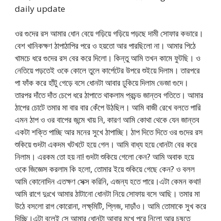
daily update
ওর গুদের রস আমার ধোন বেয়ে গড়িয়ে গড়িয়ে পড়ছে দামী সোফার কভারে।
বেশ খানিকক্ষণ ঠাপাঠাপির পরে ও হয়তো আর পারছিলো না। আমার পিঠে
খামচে ধরে গুদের রস বের করে দিলো। কিন্তু আমি তখন কামে ফুটছি। ও
নেতিয়ে পড়তেই ওকে কোলে তুলে কার্পেটের উপরে শুইয়ে দিলাম। তারপরে
পা ফাঁক করে হাঁটু গেড়ে বসে ধোনটা আবার ঢুকিয়ে দিলাম ভেজা গুদে।
তারপর দাঁতে দাঁত চেপে ধরে ঠাপাতে থাকলাম প্রচন্ড জান্তব গতিতে। আমার
ঠাপের চোটে তমার মা বার বার কেঁপে উঠছিল। আমি বাজী রেখে বলতে পারি
এমন ঠাপ ও ওর বাপের জন্মে খায় নি, কারণ আমি কোথা থেকে যেন জান্তব
একটা শক্তি পাচ্ছি আর মনের সুখে ঠাপাচ্ছি। ঠাপ দিতে দিতে ওর গুদের রস
শুকিয়ে গুদটা একদম খটখটে হয়ে গেল। আমি বাধ্য হয়ে ধোনটা বের করে
নিলাম। এরকম তো হয় না! গুদটা শুকিয়ে গেলো কেন? আমি অবাক হয়ে
ওকে জিজ্ঞেস করলাম কি হলো, তোমার ইয়ে শুকিয়ে গেছে কেন? ও বলল
আমি কোনোদিন এতক্ষণ সেক্স করিনি, এজন্য হতে পারে।এটা কেমন কথা!
আমি রাগে দুঃখে আমার ঠাটানো ধোনটা নিয়ে সোফায় বসে আছি। তমার মা
উঠে বসলো রাগ কোরোনা, লক্ষ্মিটি, প্লিজ, দাড়াঁও। আমি তোমাকে সুখ করে
দিচ্ছি।এটা বলেই সে আমার ধোনটা আবার মুখে পুরে নিলো আর চুষতে