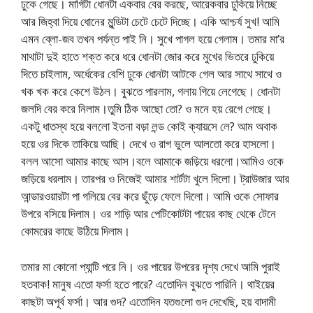
ঢুকে গেছে। মাগিটা ধোনটা একবার বের করছে, আরেকবার ঢুকিয়ে নিচ্ছে
আর জিহ্বা দিয়ে ধোনের মুন্ডিটা চেটে চেটে দিচ্ছে। একি আশ্চর্য সুখ! আমি
এমন ব্লো-জব তখন পর্যন্ত পাই নি। সুখে পাগল হয়ে গেলাম। তমার মা’র
মাথাটা দুই হাতে শক্ত করে ধরে ধোনটা জোর করে মুখের ভিতরে ঢুকিয়ে
দিতে চাইলাম, অর্ধেকের বেশি ঢুকে ধোনটা আটকে গেল আর সাথে সাথে ও
খক খক করে কেশে উঠল। বুঝতে পারলাম, গলায় গিয়ে লেগেছে। ধোনটা
জলদি বের করে নিলাম।তুমি ঠিক আছো তো? ও মনে হয় রেগে গেছে।
একটু ধাতস্থ হয়ে বললো ইতনা বড়া লন্ড কোই ক্যায়সে লে? আম অবাক
হয়ে ওর দিকে তাকিয়ে আছি। দেখে ও রাগ ভুলে আলতো করে হাসলো।
বলল আসো আমার কাছে আস।বলে আমাকে জড়িয়ে ধরলো।আমিও ওকে
জড়িয়ে ধরলাম। তারপর ও নিজেই আমার শার্টটা খুলে দিলো। ট্রাউজার আর
আন্ডারওয়ারটা পা গলিয়ে বের করে ছুঁড়ে ফেলে দিলো। আমি ওকে সোফার
উপরে বসিয়ে দিলাম। ওর শাড়ি আর পেটিকোটটা পায়ের কাছ থেকে টেনে
কোমরের কাছে উঠিয়ে দিলাম।
তমার মা কোনো প্যান্টি পরে নি। ওর পায়ের উপরের দৃশ্য দেখে আমি পুরাই
হতবাক! মানুষ এতো ফর্সা হতে পারে? এতোদিন বুঝতে পারিনি। থাইয়ের
কাছটা অপূর্ব ফর্সা। আর গুদ? এতোদিন যতগুলো গুদ দেখেছি, হয় বাদামী