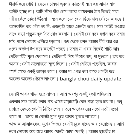
টায়ার্ড হয়ে গেছি। ধোনের চামড়া জ্বলার কারনেই মনে হয় আমার মাল
আউট হচ্ছে না। আমি দাঁতে দাঁত চেপে আরো কয়েকবার ঠাপ দিতেই সারা
শরীর কেঁপে কেঁপে উঠলো। মনে হলো যেন ধোন ছিঁড়ে মাল বেরিয়ে আসছে।
অনেকদিন ধরে খেঁচা হয় নি, এজন্যই হয়ত এমনটা হবে। মাল আউট হওয়ার
সাথে সাথে প্রচন্ড ক্লান্তি বোধ করলাম। ধোনটা বের করে ধপাস করে তমার
মা’র পাশে সোফায় এলিয়ে পড়লাম। গুদ থেকে তখন আমার বীর্য আর ওর
গুদের জলটপ টপ করে কার্পেটে পড়ছে। তমার মা এবার নিজেই শাড়ি আর
পেটিকোটটা খুলে ফেললো। পেটিকোট দিয়ে নিজের গুদ, পা মুছলো। তারপরে
আমার ধোনটা ভালোমতো মুছে দিলো। ধোনটা নেতিয়ে পড়েছিল, আবার
স্পর্শ পেতে একটু তাগড়া হলো। তমার মা এবার ডান হাতে ধোনটা ধরে
আস্তে আস্তে খেঁচতে লাগলো। bangla choti daily update
ধোনটা আবার খাড়া হতে লাগল। আমি অবশ্য একটু ব্যথা পাচ্ছিলাম।
একবার মাল আউট হবার পরে এতো তাড়াতাড়ি ধোন খাড়া হতে চায় না। তবু
দেখতে দেখতে ধোনটা ঠাটিয়ে গেল। তবে আগেরবারের মতো এতটা বড়ো
হলো না। তমার মা ধোনটা মুখে পুরে আবার চুষতে লাগলো।
আআআআআহহহহ, মুখের ভিতরে ধোনটা ঢুকে যাচ্ছে আর বেরোচ্ছে। আমি
নরম সোফায় শুয়ে শুয়ে আমার ধোনটা চোষা দেখছি। আমার ছাত্রীর মা