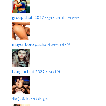
group choti 2027 বন্ধুর মায়ের সাথে কয়েকজন
mayer boro pacha মা ছেলের নোংরামি
banglachoti 2027 মা আর দিদি
শাশুড়ি বৌমার লেসবিয়ান কান্ড