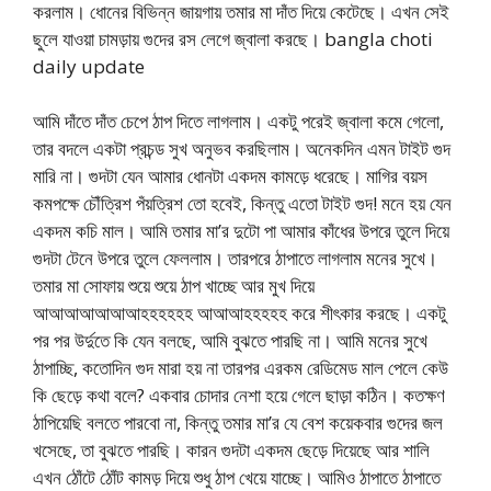
করলাম। ধোনের বিভিন্ন জায়গায় তমার মা দাঁত দিয়ে কেটেছে। এখন সেই
ছুলে যাওয়া চামড়ায় গুদের রস লেগে জ্বালা করছে। bangla choti
daily update
আমি দাঁতে দাঁত চেপে ঠাপ দিতে লাগলাম। একটু পরেই জ্বালা কমে গেলো,
তার বদলে একটা প্রচন্ড সুখ অনুভব করছিলাম। অনেকদিন এমন টাইট গুদ
মারি না। গুদটা যেন আমার ধোনটা একদম কামড়ে ধরেছে। মাগির বয়স
কমপক্ষে চৌঁত্রিশ পঁয়ত্রিশ তো হবেই, কিন্তু এতো টাইট গুদ! মনে হয় যেন
একদম কচি মাল। আমি তমার মা’র দুটো পা আমার কাঁধের উপরে তুলে দিয়ে
গুদটা টেনে উপরে তুলে ফেললাম। তারপরে ঠাপাতে লাগলাম মনের সুখে।
তমার মা সোফায় শুয়ে শুয়ে ঠাপ খাচ্ছে আর মুখ দিয়ে
আআআআআআআহহহহহহ আআআহহহহহ করে শীৎকার করছে। একটু
পর পর উর্দুতে কি যেন বলছে, আমি বুঝতে পারছি না। আমি মনের সুখে
ঠাপাচ্ছি, কতোদিন গুদ মারা হয় না তারপর এরকম রেডিমেড মাল পেলে কেউ
কি ছেড়ে কথা বলে? একবার চোদার নেশা হয়ে গেলে ছাড়া কঠিন। কতক্ষণ
ঠাপিয়েছি বলতে পারবো না, কিন্তু তমার মা’র যে বেশ কয়েকবার গুদের জল
খসেছে, তা বুঝতে পারছি। কারন গুদটা একদম ছেড়ে দিয়েছে আর শালি
এখন ঠোঁটে ঠোঁট কামড় দিয়ে শুধু ঠাপ খেয়ে যাচ্ছে। আমিও ঠাপাতে ঠাপাতে