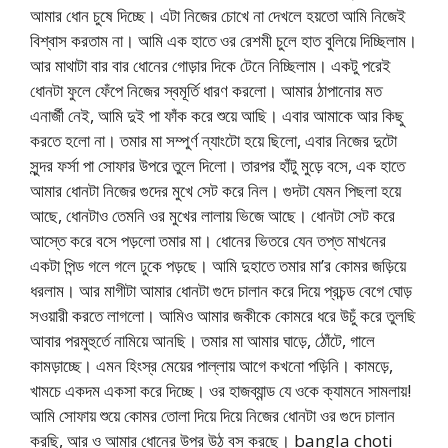
আমার ধোন চুষে দিচ্ছে। এটা নিজের চোখে না দেখলে হয়তো আমি নিজেই
বিশ্বাস করতাম না। আমি এক হাতে ওর রেশমী চুলে হাত বুলিয়ে দিচ্ছিলাম।
আর মাথাটা বার বার ধোনের গোড়ার দিকে টেনে নিচ্ছিলাম। একটু পরেই
ধোনটা ফুলে ফেঁপে নিজের স্বমূর্তি ধারণ করলো। আমার ঠাপানোর মত
এনার্জী নেই, আমি দুই পা ফাঁক করে শুয়ে আছি। এবার আমাকে আর কিছু
করতে হলো না। তমার মা সম্পুর্ণ ন্যাংটো হয়ে ছিলো, এবার নিজের দুটো
সুন্দর ফর্সা পা সোফার উপরে তুলে দিলো। তারপর হাঁটু মুড়ে বসে, এক হাতে
আমার ধোনটা নিজের গুদের মুখে সেট করে নিল। গুদটা যেমন পিছলা হয়ে
আছে, ধোনটাও তেমনি ওর মুখের লালায় ভিজে আছে। ধোনটা সেট করে
আস্তে করে বসে পড়লো তমার মা। ধোনের ভিতরে যেন তপ্ত মাখনের
একটা পিন্ড গলে গলে ঢুকে পড়ছে। আমি দুহাতে তমার মা’র কোমর জড়িয়ে
ধরলাম। আর মাগীটা আমার ধোনটা গুদে চালান করে দিয়ে প্রচন্ড বেগে ঘোড়
সওয়ারী করতে লাগলো। আমিও আমার জকীকে কোমরে ধরে উচুঁ করে তুলছি
আবার পরমুহুর্তে নামিয়ে আনছি। তমার মা আমার ঘাড়ে, ঠোঁটে, গালে
কামড়াচ্ছে। এমন হিংস্র মেয়ের পাল্লায় আগে কখনো পড়িনি। কামড়ে,
খামচে একদম একসা করে দিচ্ছে। ওর হাজব্যান্ড যে ওকে ক্যামনে সামলায়!
আমি সোফায় শুয়ে কোমর তোলা দিয়ে দিয়ে নিজের ধোনটা ওর গুদে চালান
করছি, আর ও আমার ধোনের উপর উঠ বস করছে। bangla choti