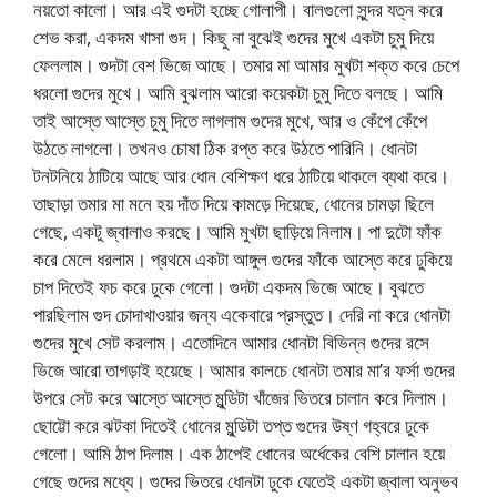
নয়তো কালো। আর এই গুদটা হচ্ছে গোলাপী। বালগুলো সুন্দর যত্ন করে
শেভ করা, একদম খাসা গুদ। কিছু না বুঝেই গুদের মুখে একটা চুমু দিয়ে
ফেললাম। গুদটা বেশ ভিজে আছে। তমার মা আমার মুখটা শক্ত করে চেপে
ধরলো গুদের মুখে। আমি বুঝলাম আরো কয়েকটা চুমু দিতে বলছে। আমি
তাই আস্তে আস্তে চুমু দিতে লাগলাম গুদের মুখে, আর ও কেঁপে কেঁপে
উঠতে লাগলো। তখনও চোষা ঠিক রপ্ত করে উঠতে পারিনি। ধোনটা
টনটনিয়ে ঠাটিয়ে আছে আর ধোন বেশিক্ষণ ধরে ঠাটিয়ে থাকলে ব্যথা করে।
তাছাড়া তমার মা মনে হয় দাঁত দিয়ে কামড়ে দিয়েছে, ধোনের চামড়া ছিলে
গেছে, একটু জ্বালাও করছে। আমি মুখটা ছাড়িয়ে নিলাম। পা দুটো ফাঁক
করে মেলে ধরলাম। প্রথমে একটা আঙ্গুল গুদের ফাঁকে আস্তে করে ঢুকিয়ে
চাপ দিতেই ফচ করে ঢুকে গেলো। গুদটা একদম ভিজে আছে। বুঝতে
পারছিলাম গুদ চোদাখাওয়ার জন্য একেবারে প্রস্তুত। দেরি না করে ধোনটা
গুদের মুখে সেট করলাম। এতোদিনে আমার ধোনটা বিভিন্ন গুদের রসে
ভিজে আরো তাগড়াই হয়েছে। আমার কালচে ধোনটা তমার মা’র ফর্সা গুদের
উপরে সেট করে আস্তে আস্তে মুন্ডিটা খাঁজের ভিতরে চালান করে দিলাম।
ছোট্টো করে ঝটকা দিতেই ধোনের মুন্ডিটা তপ্ত গুদের উষ্ণ গহ্বরে ঢুকে
গেলো। আমি ঠাপ দিলাম। এক ঠাপেই ধোনের অর্ধেকের বেশি চালান হয়ে
গেছে গুদের মধ্যে। গুদের ভিতরে ধোনটা ঢুকে যেতেই একটা জ্বালা অনুভব