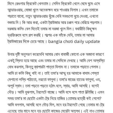
মিলে রেগুলার ক্রিকেট খেলতাম। সেদিন ক্রিকেট খেলে ঘেমে ঘুমে এসে
আন্ডারওয়ার, মোজা খুলে অনেকক্ষন ধরে শাওয়ার নিলাম। এখন তমাকে
পড়াতে যাবো, নতুন আন্ডারওয়ার খুঁজে দেখি সবগুলো ধুয়ে দেওয়া, এখনো
শুকায় নি। কি আর করা, একটা ট্রাউজার আর চপ্পল পরে বেরিয়ে পড়লাম।
দরজায় কলিং বেল দিতেই তমার মা দরজা খুলে দিল। যথারীতি কিছুক্ষন
ড্রয়িংরুমে বসে গল্প করছি। গল্পের এক ফাঁকে দেখি, তমার মা আমার
ট্রাউজারের দিকে চেয়ে আছে। bangla choti daily update
উনার দৃষ্টি অনুসরণ করেদেখি আমার ধোন বাবাজী কোনো এক অজানা কারণে
একটু স্ফিত হয়ে আছে এবং তমার মা সেদিকে দেখছে। আমি বেশ অস্বস্তি
বোধ করলাম, কিন্তু ব্যাপারটা পাত্তা দিলাম না। তমাকে পড়াতে গেলাম।
আমি চা কফি কিছু খাই না। তাই তমা’র আম্মু হয় আমাকে বাদাম পেস্তা
মেশানো লস্যি পাঠাতো, নয়তো ফালুদা। তমা’র মায়ের হাতের ফালুদা, ওহ,
অপূর্ব স্বাদ। তমা পড়তে পড়তে হঠাৎ বলে, স্যার, আমি আসছি। বলেই
দৌড়। আমি বুঝলাম, টয়লেটে যাচ্ছে। আমি বসে বসে পাতা উল্টাচ্ছি। এমন
সময় তমা’র মা ছোটো একটা ট্রে নিয়ে হাজির।তোমার ছাত্রী কই গেলো?
আমি বললাম, আসছি বলে দৌড় দিল, মনে হয় টয়লেটে গেছে।তমার মা ট্রে
এনেছে তার মানে মনে হয় ছোটো কাজের মেয়েটা অসুস্থ। এই নাও তোমার