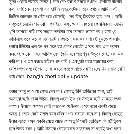
সুন্দর গুছিয়ে উত্তর দিলাম। উনি বেশিরভাগ সময়ে ইংলিশ মেশানো বাংলায়
কথা বলছিলেন।বোঝা যায় হাইলি এডুকেটেড। তবে তখনো আমি একটা
জিনিস জানতান না যেটা পরে জেনেছি। সব কিছু ঠিকঠাক হয়ে গেল। আমি
সপ্তাহে চারদিন পড়াবো। ফ্রাইডে অফ্, আর দিনগুলো ফ্লেক্সিবল। যেদিন
খুশি আসতে পারি তবে সন্ধ্যা সাতটার পরে আসলে ভালো হয়। তমা খুব
ফাঁকিবাজ তবে অনেক ব্রিলিয়ান্ট। পড়ানো শুরু করার পরেই বুঝতে পারলাম,
তমা’র টিউটার এত ঘন ঘন চেঞ্জ হয় কেন? মেয়েটা একের পরে এক প্রশ্ন
করতেই থাকে। তবে আমিও বেশ ধৈর্য্য ধরে প্রশ্নের উত্তর দেই, বকা ঝকা
করি না। ও গল্প করতে চাইলে গল্প করি। এক ঘন্টা করে পড়ানোর কথা,
বেশিরভাগ সময়েই পড়া শেষ করতে করতে সাড়ে নয়টা বেজে যায়। রাত বেশি
হয়ে গেলে bangla choti daily update
তমার আম্মু না খেয়ে যেতে দেন না। যেহেতু উনি তাজিনের খালা, তাই
আমারো আন্টি ডাকা উচিত, কিন্তু এতো ইয়ং যে উনাকে আন্টি ডাকতে লজ্জা
লাগে। উনাকে দেখলে কেউ বলবে না যে উনার এতো বড়ো একটা মেয়ে
আছে। মেরে কেটে উনার বয়স চব্বিশ পার করানো যাবে না। কিন্তু যেহেতু
উনার এতো বড়ো একটা মেয়ে আছে সেহেতু নিশ্চয়ই তেত্রিশ কি চৌত্রিশ
হবে উনার বয়স। আমি উনাকে কোনোরকম সম্বোধন না করেই কথা বলার