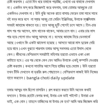
চেষ্টা করলাম। এতো দিন ধরে তমাকে পড়াচ্ছি, এখনো ওর বাবাকে দেখলাম
না। একদিন ফস্ করে জিজ্ঞেসই করে বসলাম, তমা তোমার আব্বুকে তো
একদিনও দেখলাম না। উনি বুঝি অনেক রাতে বাসায় ফেরেন তমা সাথে সাথে
বই বন্ধ করে বলে না স্যার আব্বু তো মেরিন ইঞ্জিনিয়র, উনাকে ম্যাক্সিমাম
সময়ই জাহাজে থাকতে হয়। তবে আব্বু ছুটি পেলেই চলে আসে। তিন-চার
মাস পর পর আসেন, মাস খানেক থাকেন, আবার চলে যান। এবার চার মাস
পার হয়ে গেলো তাও আব্বু আসছে না। বলেছে জাহাজ নিয়ে ডেনমার্কে
আছে।ওখানে কি একটা ঝামেলা হয়েছে। আসতে আরো মাস দুয়েক দেরি
হয়ে যাবে।এখন বুঝতে পারলাম তমার আম্মু সবসময় এতো উদাস থেকে
কেন। জীবনের বেশিরভাগ সময়টাই মহিলার হয়তো এভাবে একা একা
কাটাতে হবে। এর পর থেকে কেন যেন আমিও উনাকে একটু কম্পানি দেওয়ার
চেষ্টা করতাম। কখনো সাতটার আগে গিয়ে হাজির হয়ে যেতাম। উনি হয়তো
তখন টিভি দেখতেন বা ড্রয়িং রুম গোছাতেন। বেশিরভাগ কাজই উনি নিজের
হাতে করতেন। bangla choti daily update
তমার আম্মুর নাম ছিলো তাসরিন। গল্প করতে করতে উনি অনেক কথাই
বলতেন। উনার ছোটো বেলার কথা, উনার এক ভাই পাইলট। উনারা এক
ভাই, এক বোন। তাহলে তাজিনের মা উনার কে হন? আমি আর জিজ্ঞেস করি