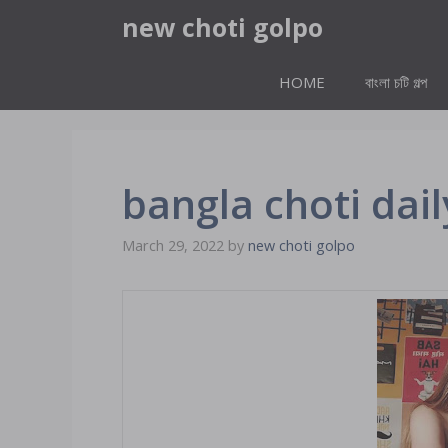
Skip
new choti golpo
to
content
HOME
বাংলা চটি গল্প
bangla choti dai
March 29, 2022
by
new choti golpo