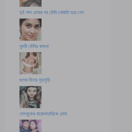
দুই মাস চোদার পর বৌদি পোয়াতি হয়ে গেল
যুবতী বৌদির কামনা
গুদের ভিতর সুড়সুড়ি
ফেসবুকের বারোভাতারিকে চোদা