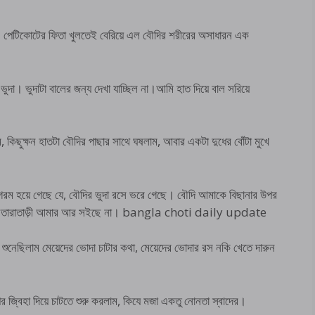
। পেটিকোটের ফিতা খুলতেই বেরিয়ে এল বৌদির শরীরের অসাধারন এক
ুদা। ভুদাটা বালের জন্য দেখা যাচ্ছিল না।আমি হাত দিয়ে বাল সরিয়ে
 কিছুক্ষন হাতটা বৌদির পাছার সাথে ঘষলাম, আবার একটা দুধের বোঁটা মুখে
 গরম হয়ে গেছে যে, বৌদির ভুদা রসে ভরে গেছে। বৌদি আমাকে বিছানার উপর
 এখন। তারাতাড়ী আমার আর সইছে না। bangla choti daily update
 শুনেছিলাম মেয়েদের ভোদা চাটার কথা, মেয়েদের ভোদার রস নকি খেতে দারুন
র জ্বিহা দিয়ে চাটতে শুরু করলাম, কিযে মজা একতু নোনতা স্বাদের।