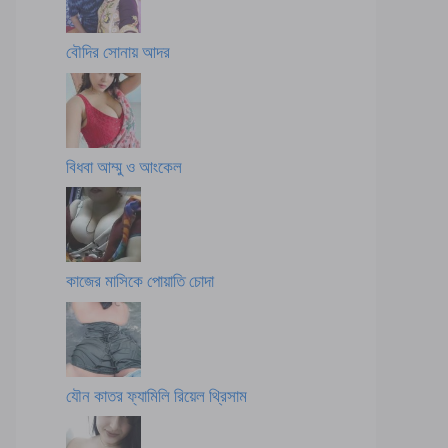
বৌদির সোনায় আদর
বিধবা আম্মু ও আংকেল
কাজের মাসিকে পোয়াতি চোদা
যৌন কাতর ফ্যামিলি রিয়েল থ্রিসাম