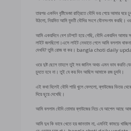
তারপর একদিন বৃষ্টিভেজা রাত্রিতে বৌদি ভয় পেয়ে আমার ঘরে
উঠলো, নিয়মিত আমি যুবতী বৌদির সংগে যৌনসংগম করছি। ওর সুন
আমি একয়দিনে বেশ চটপটে হয়ে গেছি, বৌদি একয়দিন আমার স
লাইট জলছিলো।এসে লাইট নেভাতে গেলে আমি বললাম থাক
দেখবি? তুমি রোজ যা কর। bangla choti daily upd
ওরে দুষ্ট ছেলে তাহলে তুই সব জানিস অথচ এমন ভাব করতি য
চুদতে হবে না। তুই যে কয় দিন আছিস আমাকে রজ চুদবি।
এই কথা বিলেই বৌদি শারি খুলে ফেললো, ব্লাউজের ভিতর থেকে দু
দিয়ে ছুয়ে দেখেছি।
আমি বললাম বৌদি তোমার ব্লাউজের নিচে যে আপেল আছে আজ 
আমি দুধ কি ভাবে খেতে হয় জানতাম না, এমনিই কামড়ে খাচ্ছ
নে এভাবে চুসে খা। bangla choti daily update