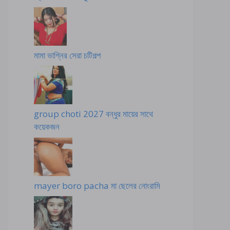
মামা ভাগ্নির সেরা চটিগল্প
group choti 2027 বন্ধুর মায়ের সাথে
কয়েকজন
mayer boro pacha মা ছেলের নোংরামি