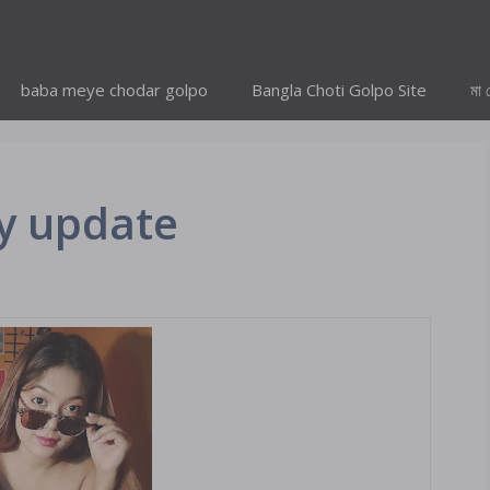
baba meye chodar golpo
Bangla Choti Golpo Site
মা 
ly update