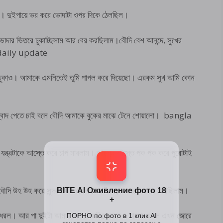
ো। দুইপায়ে ভর করে ভোদাটা ওপর দিকে ঠেলছিল।
ভোদার ভিতরে ঢুকাচ্ছিলাম আর বের করছিলাম।বৌদি বেশ আনন্দে, সুখের
i daily update
ঢুকাও। আমাকে এমনিতেই তুমি পাগল করে দিয়েছো। এরকম সুখ আমি কোন
স্বাদ পেতে চাই বলে বৌদি আমাকে বুকের মাঝে টেনে শোয়ালো। bangla
 যন্ত্রটাকে আস্তে করে চাপ মারলাম। আস্তে আস্তে পক পক করে পুরোটাই
ী বৌদি উহ উহ করে সুন্দর শব্দ করছিল। আমি শব্দের তালে তালে ঠাপাছিলাম।
েপে ধরল। আর পা দুইটা আমার কোমর জড়িয়ে ধরল। তারপর বলল এখন জোরে