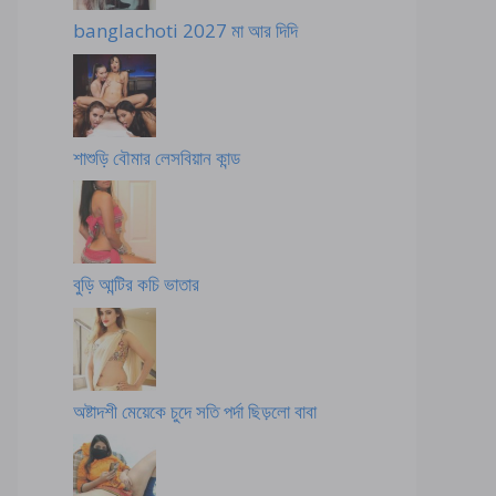
banglachoti 2027 মা আর দিদি
শাশুড়ি বৌমার লেসবিয়ান কান্ড
বুড়ি আন্টির কচি ভাতার
অষ্টাদশী মেয়েকে চুদে সতি পর্দা ছিড়লো বাবা