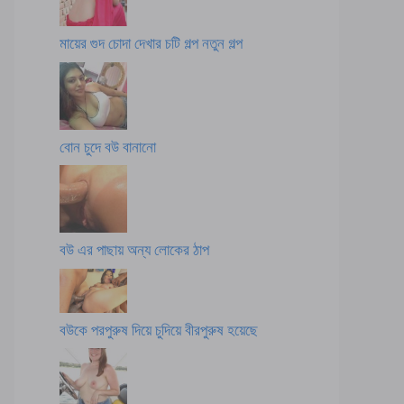
মায়ের গুদ চোদা দেখার চটি গল্প নতুন গল্প
বোন চুদে বউ বানানো
বউ এর পাছায় অন্য লোকের ঠাপ
বউকে পরপুরুষ দিয়ে চুদিয়ে বীরপুরুষ হয়েছে