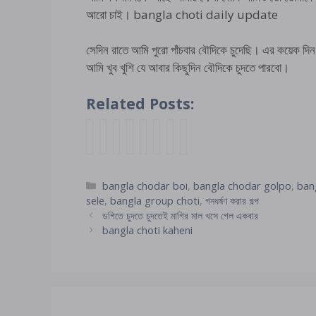
আরো চাই। bangla choti daily update
সেদিন রাতে আমি পুরো পাঁচবার বৌদিকে চুদেছি। এর কয়েক দি
আমি খুব খুশি যে আবার কিছুদিন বৌদিকে চুদতে পারবো।
Related Posts:
সাং
ড
B
ছা
খ
কা
মা
d
বা
গি
o
ত্রে
য়ে
ম
য়ে
e
দি
তে
n
র
রী
র
র
s
ক
চু
d
মা
র
স
গু
i
Categories
bangla chodar boi
,
bangla chodar golpo
,
ban
তা
দ
h
য়ে
ঙে
বৌ
দ
h
sele
,
bangla group choti
,
গনধর্ষণ করার গল্প
কে
তে
u
র
র
দি
টা
o
ডগিতে চুদতে চুদতেই মাগির মাল খসে গেল একবার
কা
চু
r
সা
পা
র
স
t
bangla choti kaheni
জে
দ
b
থে
তা
পা
ত্যি
c
লা
তে
o
গ
দু
ছা
ই
h
গি
ই
u
র
টো
র
খু
o
য়ে
মা
k
ম
বে
ফু
ব
t
অ
গি
e
চু
র
টো
ই
i