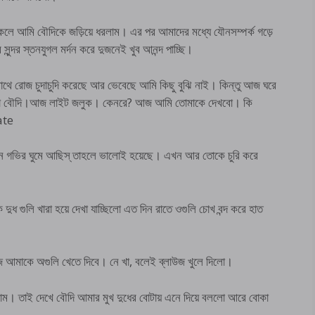
 ঢুকলে আমি বৌদিকে জড়িয়ে ধরলাম। এর পর আমাদের মধ্যে যৌনসম্পর্ক গড়ে
্দর স্তনযুগল মর্দন করে দুজনেই খুব আনন্দ পাচ্ছি।
াথে রোজ চুদাচুদি করেছে আর ভেবেছে আমি কিছু বুঝি নাই। কিন্তু আজ ঘরে
না বৌদি।আজ লাইট জলুক। কেনরে? আজ আমি তোমাকে দেখবো। কি
ate
েন গভির ঘুমে আছিস্ তাহলে ভালোই হয়েছে। এখন আর তোকে চুরি করে
ধ গুলি খারা হয়ে দেখা যাচ্ছিলো এত দিন রাতে ওগুলি চোখ বন্দ করে হাত
আমাকে অগুলি খেতে দিবে। নে খা, বলেই ব্লাউজ খুলে দিলো।
িলাম। তাই দেখে বৌদি আমার মুখ দুধের বোটায় এনে দিয়ে বললো আরে বোকা