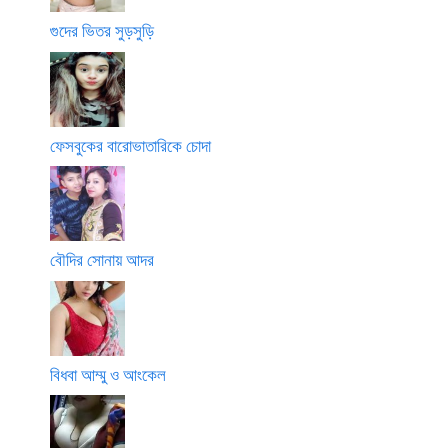
গুদের ভিতর সুড়সুড়ি
ফেসবুকের বারোভাতারিকে চোদা
বৌদির সোনায় আদর
বিধবা আম্মু ও আংকেল