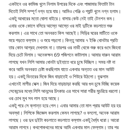
একটানে ওর কামিজ খুলে নিলাম উপরের দিকে এবং পাজামার ফিতাটা টান
দিতেই লিপি সম্পূর্ণ নগ্ন হয়ে যায়। আমিও গেঞ্জি ও প্যান্ট খুলে নগ্ন হলাম।
একটু আধারের মতো ঘোলা বাইরে। বাসায় কেউ নেই তাই টেনশন কম।
এবার ওকে কোলে বসিয়ে আস্তে আস্তে ওর মাই দুটিকে কচলাতে শুরু
করলাম। এর সাথে তো অনবরত কিস আছেই। সিড়ির ঘরের মাটিতে ওকে
শুয়ে পড়তে বল্লাম। ও শুয়ে পড়লো। কিন্তু আমার ৭ ইঞ্চি ধোনটার প্রতি
তার কোন আগ্রহ দেখলাম না। তারপর ওর নাভী থেকে শুরু করে গুদে জিহবা
দিয়ে চেটে দিলাম। অনেকক্ষন 69 পজিশনে কাটালাম। আমার দারুন আরাম
লাগছে যখন লিপি আমার ধোনটা দুইহাতে ধরে চুষে দিচ্ছিল। সময় নষ্ট না
করে আমি অনবরত চেষ্টা করছিলাম যাতে একবার অন্তত ওর মাল আউট
হয়। একটু ভিতরের দিকে জিব বাড়াতেই ও শিউরে উঠলো। বুঝলাম
এখানেই মাগীর সেক্স। জিব দিয়ে নাড়াচাড়া করছি আর গুদ চুষে দিচ্ছি কয়েক
সেকেন্ডের মধ্যে লিপি আনন্দের চিৎকার এর সাথে সারা শরীর মুচরিয়ে ধরলো।
ওর চোখ মুখ সব লাল হয়ে আছে।
একটু পরে সে ক্লান্ত হয়ে গেল। এবার আমার তো মাল প্রায় আউট হয় হয়
অবস্থা। লিপিকে জিজ্ঞেস করলাম কেমন লাগছে? ও বললো, অনেক আরাম
লাগছে। ওর দুধ দুইটা কচলাতে কচলাতে বল্লাম একটু ধৈর্য্য ধরো। আরো
আরাম লাগবে। কথপোকথনের মাঝে আমি একবার মাল ফেল্লাম। তার পর