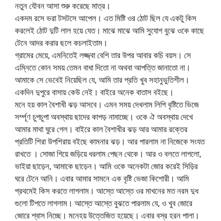
নতুন যৌবন আসা শুরু করেছে মাত্র।
একদম রসে ভরা টসটসে আপেল। এত মিষ্টি ওর ঠোট ছিল যে একটু কিস
করলেই ঠোট দুটি লাল হয়ে যেত। মাঝে মাঝে আমি সুযোগ বুঝে ওকে কাছে
টেনে আদর করার ছলে কচলাইতাম।
গ্রামের মেয়ে, এমনিতেই লজ্জ্বা বেশি তার উপর আবার কচি বয়স। সে
এম্নিতে কোন সময় তেমন বাধা দিতো না অথবা আপত্তি জানাতো না।
আমাকে সে ভেবেই নিয়েছিল যে, আমি তার প্রতি খুব সহানুভুতিশীল।
একদিন দুপুরে বাসায় কেউ নেই। বাইরে অনেক বাতাস বইছে।
মনে হয় কাল বৈশাখী ঝড় আসবে। এমন সময় দেখলাম লিপি বৃষ্টিতে ভিজে
সর্ম্পূণ চুপচুপা অবস্থায় ছাদের কাপড় নামাচ্ছে। ওকে ঐ অবস্থায় দেখে
আমার মাথা ঘুরে গেল। বাইরে কাল বৈশাখীর ঝড় আর আমার রক্তের
প্রতিটি শিরা উপশিরায় বইছে কামনার ঝড়। আর পারলাম না নিজেকে সংযত
রাখতে । সোজা গিয়ে জড়িয়ে ধরলাম পেছন থেকে। আর ও বলতে লাগলো,
ভাইয়া ছাড়েন, আমাকে ছাড়েন। আমি ওকে অনেকটা জোর করেই সিড়ির
ঘরে টেনে আনি। এবার আমার সামনে এক বৃষ্টি ভেজা কিশোরী। আমি
প্রথমেই কিস করতে লাগলাম। আস্তে আস্তে ওর মাখনের মত নরম দুধ
গুলো টিপতে লাগলাম। আস্তে আস্তে বুঝতে পারলাম যে, ও খুব জোরে
জোরে শ্বাস নিচ্ছে। মনেহয় উত্তেজিত হয়েছে। এবার বস্র হরন পালা।