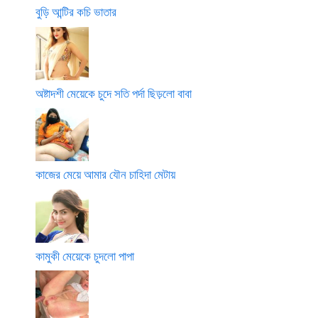
বুড়ি আন্টির কচি ভাতার
অষ্টাদশী মেয়েকে চুদে সতি পর্দা ছিড়লো বাবা
কাজের মেয়ে আমার যৌন চাহিদা মেটায়
কামুকী মেয়েকে চুদলো পাপা