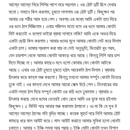
আস্তে আস্তে গিয়ে লিপির পাশে শুয়ে পড়লাম। ওর ঠোট দুটি ছিল দেখার
মতো। সমানে কিস করলাম, চুষতে লাগলাম ওর ঠোট দুটি। কিছুক্ষন পর
আবার ওর শরীর গরম হয়ে গেল। অবশ্য এর মধ্যে আমি একটা হাত দিয়ে
ওর গুদে ঠাপ দিচ্ছিলাম। এবার পজিশন মতো বসে ওর গুদে আমার ধোনটা
ফিট করতেই ও বল্লো ভাইয়া ব্যাথা লাগাবে নাকি? আমি ওকে অভয় দিয়ে
একটা ছোট্ট কিস করলাম। আবার গুদের মুখে আমার ধোনটা সেট করে দিলাম
একটা চাপ। ভাষায় প্রকাশ করা যায় না সেই অনুভুতি, ভিতরটা খুব গরম,
যেন চারপাশ থেকে আমার ধোনটা আকড়ে ধরে আছে। কিন্তু লিপি আর চাপ
দিতে দিচ্ছে না। আমার কাছেও মনে হলো কোথায় যেন ধোনটা আটকে
আছে। এবার ওর ঠোট চুষতে চুষতে হঠাৎ আরেকটা ঠাপ দিলাম। ব্যাথায়
চিৎকার করে কান্না শুরু করলো। কিন্তু তখনো আমার সর্ম্পুন ধোনটা ভিতরে
ঢুকে নাই। ওর কান্না দেখে আমার আরো সেক্স উঠে গেল। তিনবারের বার
একটা লম্বা ঠাপ দিয়ে সম্পুর্ন ধোনটা ওর কচি গুদে ঢুকালাম। ব্যাথায় ও
চিৎকার করছে দেখে গুদের ভেতরই ধোন রেখে আমি ওর বুকে শুয়ে রইলাম
কিছুক্ষন। ৫ মিনিট পরে আবার শুরু করালাম ঠাপানো। ওঃ মা কি যে সুখ !!
আস্তে আস্তে ঠাপের গতি বৃদ্ধি পাচ্ছে। কয়েক মুহুর্ত পরে লিপি আমার ঠোট
কামড়ে ধরে মাল আউট করে। মাল আউট করাতে আমার সুবিধা হলো ধোনটা
ঢুকাতে। আমার ৭ ইঞ্চি লম্বা আর প্রায় ৩ ইঞ্চি মোটা ধোনটা তখন বিশাল