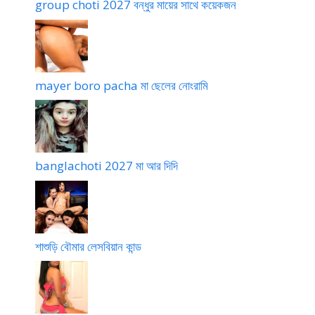
group choti 2027 বন্ধুর মায়ের সাথে কয়েকজন
mayer boro pacha মা ছেলের নোংরামি
banglachoti 2027 মা আর দিদি
শাশুড়ি বৌমার লেসবিয়ান কান্ড