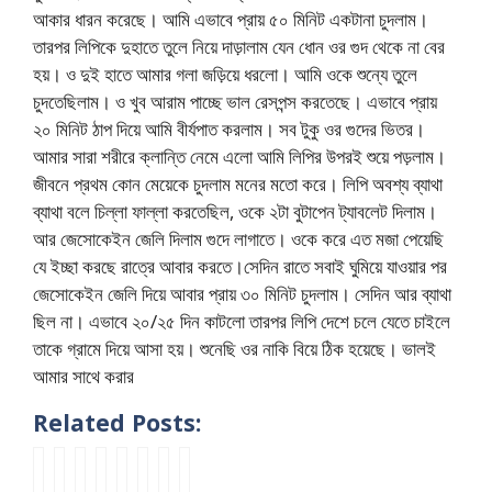
আকার ধারন করেছে। আমি এভাবে প্রায় ৫০ মিনিট একটানা চুদলাম।
তারপর লিপিকে দুহাতে তুলে নিয়ে দাড়ালাম যেন ধোন ওর গুদ থেকে না বের
হয়। ও দুই হাতে আমার গলা জড়িয়ে ধরলো। আমি ওকে শুন্যে তুলে
চুদতেছিলাম। ও খুব আরাম পাচ্ছে ভাল রেসপন্স করতেছে। এভাবে প্রায়
২০ মিনিট ঠাপ দিয়ে আমি বীর্যপাত করলাম। সব টুকু ওর গুদের ভিতর।
আমার সারা শরীরে ক্লান্তি নেমে এলো আমি লিপির উপরই শুয়ে পড়লাম।
জীবনে প্রথম কোন মেয়েকে চুদলাম মনের মতো করে। লিপি অবশ্য ব্যাথা
ব্যাথা বলে চিল্লা ফাল্লা করতেছিল, ওকে ২টা বুটাপেন ট্যাবলেট দিলাম।
আর জেসোকেইন জেলি দিলাম গুদে লাগাতে। ওকে করে এত মজা পেয়েছি
যে ইচ্ছা করছে রাত্রে আবার করতে।সেদিন রাতে সবাই ঘুমিয়ে যাওয়ার পর
জেসোকেইন জেলি দিয়ে আবার প্রায় ৩০ মিনিট চুদলাম। সেদিন আর ব্যাথা
ছিল না। এভাবে ২০/২৫ দিন কাটলো তারপর লিপি দেশে চলে যেতে চাইলে
তাকে গ্রামে দিয়ে আসা হয়। শুনেছি ওর নাকি বিয়ে ঠিক হয়েছে। ভালই
আমার সাথে করার
Related Posts:
l
স
b
ক
খু
n
ওঃ
k