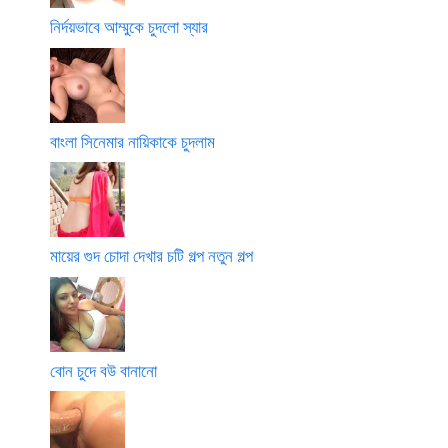
নির্দয়ভাবে আম্মুকে চুদলো স্যার
বাংলা সিনেমার নায়িকাকে চুদলাম
মায়ের গুদ চোদা দেখার চটি গল্প নতুন গল্প
বোন চুদে বউ বানানো