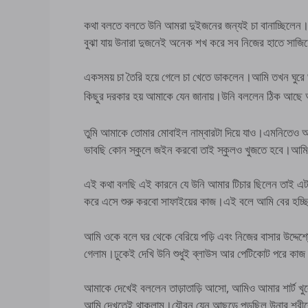
কথা বলতে বলতে উনি আমরা দুইজনের জন্যই চা বানাচ্ছিলেন।ব
বুঝা যায় উনারা দুজনেই অনেক শখ করে সব নিজের হাতে সাজি
একসময় চা তৈরি হয়ে গেলে চা খেতে ডাকলেন।আমি তখন ঘুরে
কিছুর দরকার হয় আমাকে যেন জানায়।উনি বললেন ঠিক আছে আ
তুমি আমাকে তোমার মোবাইল নাম্বারটা দিয়ে যাও।এমনিতেও
ভাবছি কোন স্কুলে জইন করবো তাই স্কুলও খুজতে হবে।আম
এই কথা বলছি এই কারনে যে উনি আমার টিচার ছিলেন তাই এটা
করে এসে শুরু করবো সাফাইয়ের কাজ।এই বলে আমি বের হচ্
আমি ওকে বলে ঘর থেকে বেরিয়ে পড়ি এবং নিজের বাসার উদ্দেশ্যে
গেলাম।ঢুকেই দেখি উনি শুধুই ব্লাউস আর পেটিকোট পরে ক
আমাকে দেখেই বললেন তাড়াতাড়ি আসো, আমিও আমার শার্ট খুল
আমি দেখতেই থাকলাম।যৌবন যেন আছড়ে পড়ছিল উনার শরীরে।