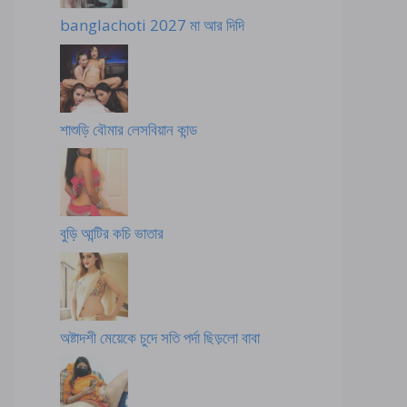
banglachoti 2027 মা আর দিদি
শাশুড়ি বৌমার লেসবিয়ান কান্ড
বুড়ি আন্টির কচি ভাতার
অষ্টাদশী মেয়েকে চুদে সতি পর্দা ছিড়লো বাবা