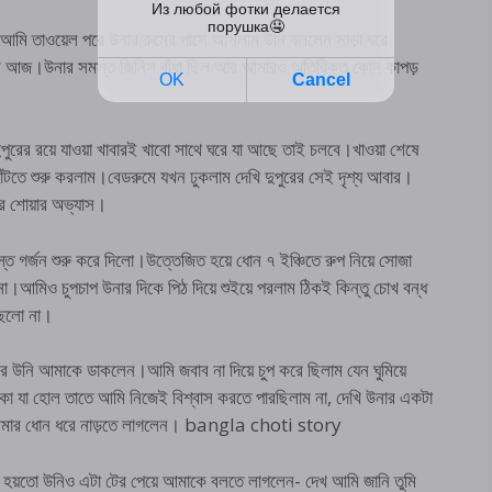
 আমি তাওয়েল পরে উনার রুমের পাসে আসলাম উনি বললেন সাড়া ঘরে
ে আজ।উনার সমস্ত জিনিস বাঁধা ছিল আর আমারও অতিরিক্ত কোন কাপড়
পুরের রয়ে যাওয়া খাবারই খাবো সাথে ঘরে যা আছে তাই চলবে।খাওয়া শেষে
াঁটতে শুরু করলাম।বেডরুমে যখন ঢুকলাম দেখি দুপুরের সেই দৃশ্য আবার।
ে শোয়ার অভ্যাস।
ে গর্জন শুরু করে দিলো।উত্তেজিত হয়ে ধোন ৭ ইঞ্চিতে রুপ নিয়ে সোজা
না।আমিও চুপচাপ উনার দিকে পিঠ দিয়ে শুইয়ে পরলাম ঠিকই কিন্তু চোখ বন্ধ
ছিলো না।
ে উনি আমাকে ডাকলেন।আমি জবাব না দিয়ে চুপ করে ছিলাম যেন ঘুমিয়ে
যা হোল তাতে আমি নিজেই বিশ্বাস করতে পারছিলাম না, দেখি উনার একটা
আমার ধোন ধরে নাড়তে লাগলেন। bangla choti story
 হয়তো উনিও এটা টের পেয়ে আমাকে বলতে লাগলেন- দেখ আমি জানি তুমি