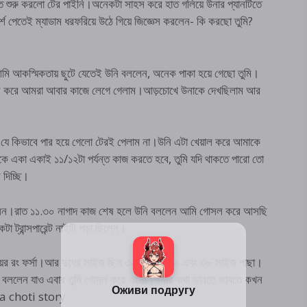
ে শুরু করলো টের পাইনি।অনেকটা সাহস করে হাত গলিয়ে উনার প্যানটিতে
্শ পেতেই ম্যাডাম ধরফরিয়ে উঠে গিয়ে জিজ্ঞেস করলেন- কি করছো তুমি?
।আমি আকস্মিকতায় ছুটে যেতেই উনি বললেন, অনেক পাকা হয়ে গেছো তুমি।
শেষ করে আমরা আবার কাজে লেগে গেলাম।আড়চোখে উনাকে দেখছিলাম আর
যে কিভাবে পার হয়ে গেলো টেরই পেলাম না।উনি এটা খেয়াল করে আমাকে
কা একাই ১১/১২টা পর্যন্ত কাজ করতে হবে, তুমি যদি থাকতে পারো তো
দিচ্ছি।
লেন।রাত ১১.৩০ নাগাদ কাজ শেষ হলে উনি বললেন আমি গোসল করে আসছি
্রান্সপারেন্ট নাইটি পড়া ছিলেন।
য়ের রং ফর্সা।আর দুধের সাইজ ছিল ৩৬, কোমর ৩০ এবং ৩৮ সাইজ পাছা।
ি বললেন যাও এবার তুমি গোসল করে এসো।উনার কথা ভাবতে ভাবতে কখন
ngla choti story