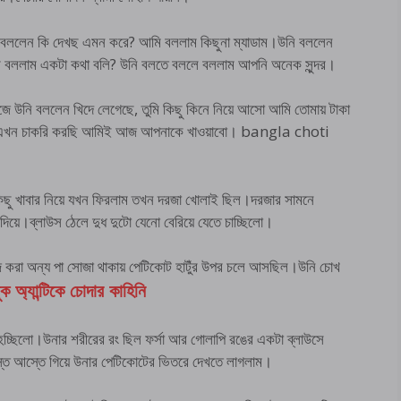
ে বললেন কি দেখছ এমন করে? আমি বললাম কিছুনা ম্যাডাম।উনি বললেন
ি বললাম একটা কথা বলি? উনি বলতে বললে বললাম আপনি অনেক সুন্দর।
ে উনি বললেন খিদে লেগেছে, তুমি কিছু কিনে নিয়ে আসো আমি তোমায় টাকা
র, এখন চাকরি করছি আমিই আজ আপনাকে খাওয়াবো। bangla choti
কিছু খাবার নিয়ে যখন ফিরলাম তখন দরজা খোলাই ছিল।দরজার সামনে
য়ে।ব্লাউস ঠেলে দুধ দুটো যেনো বেরিয়ে যেতে চাচ্ছিলো।
াঁজ করা অন্য পা সোজা থাকায় পেটিকোট হাটুঁর উপর চলে আসছিল।উনি চোখ
ুক অ্যান্টিকে চোদার কাহিনি
চ্ছিলো।উনার শরীরের রং ছিল ফর্সা আর গোলাপি রঙের একটা ব্লাউসে
তে আস্তে গিয়ে উনার পেটিকোটের ভিতরে দেখতে লাগলাম।