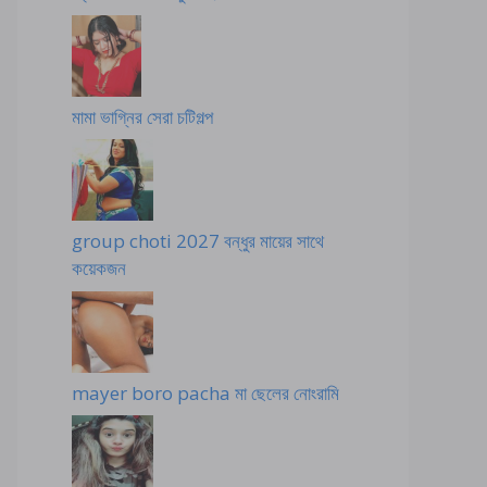
মামা ভাগ্নির সেরা চটিগল্প
group choti 2027 বন্ধুর মায়ের সাথে
কয়েকজন
mayer boro pacha মা ছেলের নোংরামি