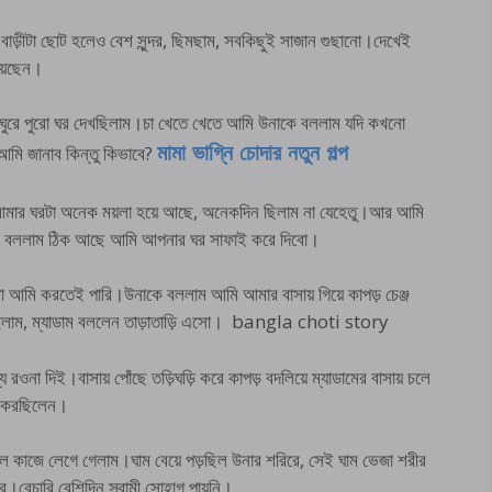
াড়ীটা ছোট হলেও বেশ সুন্দর, ছিমছাম, সবকিছুই সাজান গুছানো।দেখেই
য়েছেন।
 ঘুরে পুরো ঘর দেখছিলাম।চা খেতে খেতে আমি উনাকে বললাম যদি কখনো
মি জানাব কিন্তু কিভাবে?
মামা ভাগ্নি চোদার নতুন গল্প
 আমার ঘরটা অনেক ময়লা হয়ে আছে, অনেকদিন ছিলাম না যেহেতু।আর আমি
ি বললাম ঠিক আছে আমি আপনার ঘর সাফাই করে দিবো।
 আমি করতেই পারি।উনাকে বললাম আমি আমার বাসায় গিয়ে কাপড় চেঞ্জ
ছিলাম, ম্যাডাম বললেন তাড়াতাড়ি এসো। bangla choti story
 রওনা দিই।বাসায় পোঁছে তড়িঘড়ি করে কাপড় বদলিয়ে ম্যাডামের বাসায় চলে
াজ করছিলেন।
ে কাজে লেগে গেলাম।ঘাম বেয়ে পড়ছিল উনার শরিরে, সেই ঘাম ভেজা শরীর
বেচারি বেশিদিন স্বামী সোহাগ পায়নি।