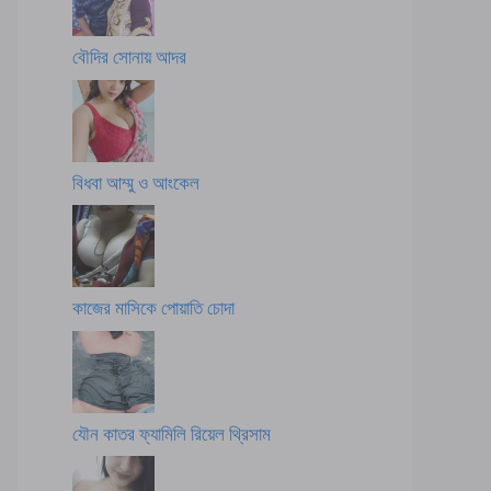
বৌদির সোনায় আদর
বিধবা আম্মু ও আংকেল
কাজের মাসিকে পোয়াতি চোদা
যৌন কাতর ফ্যামিলি রিয়েল থ্রিসাম