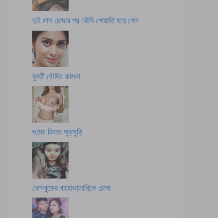
দুই মাস চোদার পর বৌদি পোয়াতি হয়ে গেল
যুবতী বৌদির কামনা
গুদের ভিতর সুড়সুড়ি
ফেসবুকের বারোভাতারিকে চোদা