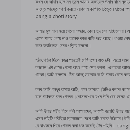
কখন যে আমার হাত সব ভুলে আমার অজান্তে উনার রানে বুলাত
আস্তে আস্তে স্পর্শ করতে লাগলাম কম্পিত চিত্তে।হাতের স্পর
bangla choti story
আমার মুখ লাল হয়ে গেলো লজ্জায়, কোন শব্দ বের হচ্ছিলোনা
এসো খাবার খেয়ে নাও অনেক কাজ বাকি পরে আছে।খাওয়া 
কাজ করছিলাম, সময় গড়িয়ে চললো।
হঠাৎ ঘড়ির দিকে নজর পড়তেই দেখি তখন রাত ৯টা।এতো সময় 
বললেন ৯টা বেজে গেলো অথচ কাজ শেষ হলনা।এখনতো আমাকে এ
থাকো।আমি বললাম- ঠিক আছে ম্যাডাম আমি বাসায় ফোন করে 
বলব আমি বন্ধুর বাসায় আছি, কাল আসবো।উনিও বলতে বল
বলে বাথরুমে চলে গেলেন।গোসলশেষে যখন উনি বের হলেন একটা ট
আমি উনার শরীর নিয়ে বলি আপনাদের, আগেই বলেছি উনার গা
এমন নাইটি পরিহিতা ম্যাডামকে দেখে আমি চমকে উঠলাম।উন
যে বাথরুমে গিয়ে গোসল করা শুরু করেছি টের পাইনি। ba