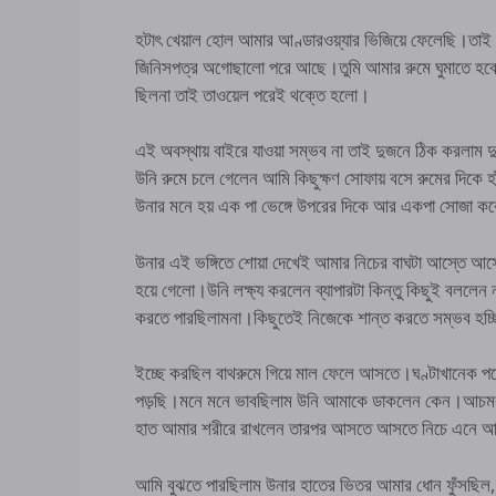
হটাৎ খেয়াল হোল আমার আণ্ডারওয়্যার ভিজিয়ে ফেলেছি।তাই
জিনিসপত্র অগোছালো পরে আছে।তুমি আমার রুমে ঘুমাতে হব
ছিলনা তাই তাওয়েল পরেই থক্তে হলো।
এই অবস্থায় বাইরে যাওয়া সম্ভব না তাই দুজনে ঠিক করলাম দু
উনি রুমে চলে গেলেন আমি কিছুক্ষণ সোফায় বসে রুমের দিকে হ
উনার মনে হয় এক পা ভেঙ্গে উপরের দিকে আর একপা সোজা কর
উনার এই ভঙ্গিতে শোয়া দেখেই আমার নিচের বাঘটা আস্তে আস্ত
হয়ে গেলো।উনি লক্ষ্য করলেন ব্যাপারটা কিন্তু কিছুই বললেন 
করতে পারছিলামনা।কিছুতেই নিজেকে শান্ত করতে সম্ভব হচ্
ইচ্ছে করছিল বাথরুমে গিয়ে মাল ফেলে আসতে।ঘণ্টাখানেক পর
পড়ছি।মনে মনে ভাবছিলাম উনি আমাকে ডাকলেন কেন।আচমকা 
হাত আমার শরীরে রাখলেন তারপর আসতে আসতে নিচে এনে 
আমি বুঝতে পারছিলাম উনার হাতের ভিতর আমার ধোন ফুঁসছিল,