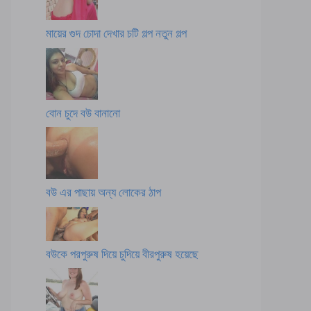
মায়ের গুদ চোদা দেখার চটি গল্প নতুন গল্প
বোন চুদে বউ বানানো
বউ এর পাছায় অন্য লোকের ঠাপ
বউকে পরপুরুষ দিয়ে চুদিয়ে বীরপুরুষ হয়েছে