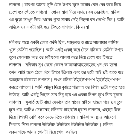
লাগলো। তারপর আমার লুঙ্গি টেনে উপরে তুলে আমার ধোন বের করে নিয়ে
চেপে ধরে খেঁচতে লাগলো। ধোনর মাথা দিয়ে সমানে রস বেরুচ্ছিল, মনিকা
ওর বুড়ো আঙুল দিয়ে ধোনের পুরো মাথায় সেই পিছলা রস লেপ্টে দিল। আমি
এদিকে ওর একটা মাই ধরে টিপতে লাগলাম, কি নরম!
মনিকার গায়ে একটা ঢোলা মেক্সি ছিল, সম্ভবত ও রাতে সালোয়ার কামিজ
খুলে মেক্সিটা পড়েছিল। আমি একটু একটু করে টেনে মনিকার মেক্সিটা উপরে
তুলে ফেললাম আর ওর মাইগুলো আলগা করে নিয়ে চেপে ধরে টিপতে
লাগলাম। মনিকার মুখ থেকে কেবল আআআআ্হহহহহহ শব্দ বের হলো।
তখন আমি ওকে ঠেলে দিয়ে উপরে উঠলাম এবং ওর দুটো মাই দুই হাতে ধরে
আচ্ছামত চটকাতে লাগলাম। তখন মনিকা ইইইইশশশশ ইইইইইশশশশ
করতে লাগলো। আমি আঙুল দিয়ে বুঝতে পারলাম ওর নিপল দুটো শক্ত হয়ে
উঠেছে, আমি একটু পিছনে সরে নিচু হয়ে ওর একটা নিপল মুখে নিয়ে চুষতে
লাগলাম। ক্ষুধার্ত ছোট বাচ্চা যেভাবে তার মায়ের মাইয়ে হামলে পরে দুধ চুষে
চুষে খায়, আমিও সেভাবেই মনিকার মাইদুটো চুষতে লাগলাম, এছাড়া জিভ
দিয়ে নিপলটা বেশি করে নেড়ে দিতে লাগলাম। মনিকা আনন্দের আবেশে
সিৎকার দিতে লাগলো উউউউম উউউউম উউউউম উউউউম। মনিকা
একনাগাড়ে আমার ধোনটা নিয়ে খেলা করছিল।