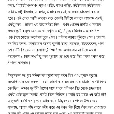
বলল, “ইইইইশশশশশ ব্যাথা পাচ্ছি, ব্যাথা পাচ্ছি, উউউহহহ উউউহহহ”।
আমি একটু থামলাম, ভাবলাম, এভাবে হবে না, যা করার আচমকা করতে
হবে। এই ভেবে আমি আস্তে করে ধোনটা পিছিয়ে আনতে লাগলাম একটু
একটু করে। মনিকা ওর হাত সরিয়ে নিল। যখন ধোনের মাথাটা একেবারে
গুদের ফুটোর মুখে চলে এলো, তখুনি একটু নিচু হয়ে দিলাম এক রাম ঠাপ।
এক ঠাপে ধোনের অর্ধেকটা ঢুকে গেল। মনিকা ব্যাথায় কুঁকড়ে গেল। তারপর
দম নিয়ে বলল, “মাদারচোদ আমার ভুদাটা ছিঁড়ে ফেলেছে, উহুহুহুহুহুহ, শালা
তোর ঐটা কি ধোন না কলাগাছ?” আমি ওর কথায় কান না দিয়ে আরো
কয়েকবার ধোনটা আগুপিছু করে পুরোটা ওর গুদে ভরে দিয়ে পকাৎ পকাৎ করে
ঠাপাতে লাগলাম।
কিছুক্ষনের মধ্যেই মনিকা সব ব্যাথা সহ্য করে নিল এবং ক্রমে ক্রমে
তলঠাপ দিতে শুরু করলো। বেশ কায়দা করে ওর গুদ দিয়ে আমার ধোনটা নিয়ে
খেলছিল, আমার প্রতিটা ঠাপের সাথে সাথে মনিকাও নিচ থেকে সুন্দরভাবে
একটা ঢেউ তুলে আমার ধোনটা গিলে নিচ্ছিল। আমি দুই হাতে ওর দুটো মাই
আলুভর্তা করছিলাম। পরে আমি আরো নিচু হয়ে ওর গায়ের উপরে শুয়ে
পড়লাম, আমার হাঁটু আরো ভাঁজ করে ওর উরুর নিচ দিয়ে বাঁকা করে দেওয়াতে
আমার হাঁটু প্রায় ওর বগলের কাছে চলে এলো, ওর মাইদুটো আমার বুকের