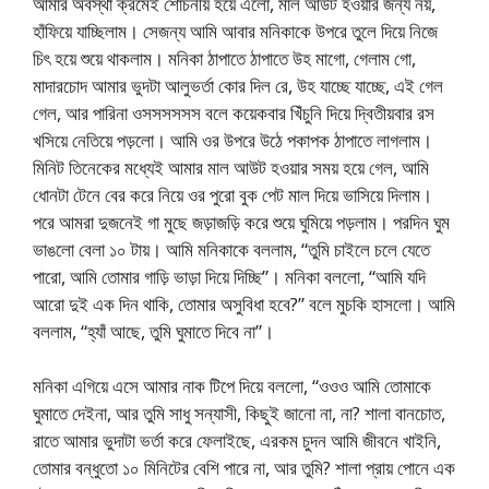
আমার অবস্থা ক্রমেই শোচনীয় হয়ে এলো, মাল আউট হওয়ার জন্য নয়,
হাঁফিয়ে যাচ্ছিলাম। সেজন্য আমি আবার মনিকাকে উপরে তুলে দিয়ে নিজে
চিৎ হয়ে শুয়ে থাকলাম। মনিকা ঠাপাতে ঠাপাতে উহ মাগো, গেলাম গো,
মাদারচোদ আমার ভুদটা আলুভর্তা কোর দিল রে, উহ যাচ্ছে যাচ্ছে, এই গেল
গেল, আর পারিনা ওসসসসসস বলে কয়েকবার খিঁচুনি দিয়ে দ্বিতীয়বার রস
খসিয়ে নেতিয়ে পড়লো। আমি ওর উপরে উঠে পকাপক ঠাপাতে লাগলাম।
মিনিট তিনেকের মধ্যেই আমার মাল আউট হওয়ার সময় হয়ে গেল, আমি
ধোনটা টেনে বের করে নিয়ে ওর পুরো বুক পেট মাল দিয়ে ভাসিয়ে দিলাম।
পরে আমরা দুজনেই গা মুছে জড়াজড়ি করে শুয়ে ঘুমিয়ে পড়লাম। পরদিন ঘুম
ভাঙলো বেলা ১০ টায়। আমি মনিকাকে বললাম, “তুমি চাইলে চলে যেতে
পারো, আমি তোমার গাড়ি ভাড়া দিয়ে দিচ্ছি”। মনিকা বললো, “আমি যদি
আরো দুই এক দিন থাকি, তোমার অসুবিধা হবে?” বলে মুচকি হাসলো। আমি
বললাম, “হ্যাঁ আছে, তুমি ঘুমাতে দিবে না”।
মনিকা এগিয়ে এসে আমার নাক টিপে দিয়ে বললো, “ওওও আমি তোমাকে
ঘুমাতে দেইনা, আর তুমি সাধু সন্যাসী, কিছুই জানো না, না? শালা বানচোত,
রাতে আমার ভুদাটা ভর্তা করে ফেলাইছে, এরকম চুদন আমি জীবনে খাইনি,
তোমার বন্ধুতো ১০ মিনিটের বেশি পারে না, আর তুমি? শালা প্রায় পোনে এক