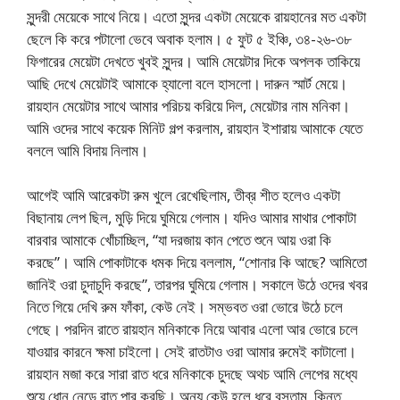
সুন্দরী মেয়েকে সাথে নিয়ে। এতো সুন্দর একটা মেয়েকে রায়হানের মত একটা
ছেলে কি করে পটালো ভেবে অবাক হলাম। ৫ ফুট ৫ ইঞ্চি, ৩৪-২৬-৩৮
ফিগারের মেয়েটা দেখতে খুবই সুন্দর। আমি মেয়েটার দিকে অপলক তাকিয়ে
আছি দেখে মেয়েটাই আমাকে হ্যালো বলে হাসলো। দারুন স্মার্ট মেয়ে।
রায়হান মেয়েটার সাথে আমার পরিচয় করিয়ে দিল, মেয়েটার নাম মনিকা।
আমি ওদের সাথে কয়েক মিনিট গল্প করলাম, রায়হান ইশারায় আমাকে যেতে
বললে আমি বিদায় নিলাম।
আগেই আমি আরেকটা রুম খুলে রেখেছিলাম, তীব্র শীত হলেও একটা
বিছানায় লেপ ছিল, মুড়ি দিয়ে ঘুমিয়ে গেলাম। যদিও আমার মাথার পোকাটা
বারবার আমাকে খোঁচাচ্ছিল, “যা দরজায় কান পেতে শুনে আয় ওরা কি
করছে”। আমি পোকাটাকে ধমক দিয়ে বললাম, “শোনার কি আছে? আমিতো
জানিই ওরা চুদাচুদি করছে”, তারপর ঘুমিয়ে গেলাম। সকালে উঠে ওদের খবর
নিতে গিয়ে দেখি রুম ফাঁকা, কেউ নেই। সম্ভবত ওরা ভোরে উঠে চলে
গেছে। পরদিন রাতে রায়হান মনিকাকে নিয়ে আবার এলো আর ভোরে চলে
যাওয়ার কারনে ক্ষমা চাইলো। সেই রাতটাও ওরা আমার রুমেই কাটালো।
রায়হান মজা করে সারা রাত ধরে মনিকাকে চুদছে অথচ আমি লেপের মধ্যে
শুয়ে ধোন নেড়ে রাত পার করছি। অন্য কেউ হলে ধরে বসতাম, কিন্তু