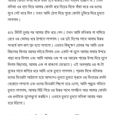
আমার ধোনটা উপর দিকে বাঁকা হযে থাকায় সেটা সম্ভব হচ্ছিল না। তখন
মনিকা ওর হাত দিয়ে আমার ধোনটা ধরে নিচের দিকে বাঁকা করে ওর গুদের
মুখে সেট করে দিল। তখন আমি ঠেলা দিয়ে পুরো ধোনটা ঢুকিয়ে দিয়ে চুদতে
লাগলাম।
৪/৫ মিনিট চুদার পর আমার হাঁফ ধরে গেল। তখন আমি মনিকার পা নামিয়ে
রেখে ওর কোমড় ধরে ঠাপাতে লাগলাম। ওর দুই হিপের সাথে আমার উরুর
সংঘর্ষে থাপ থাপ শব্দ হতে লাগলো। এভাবে কিছুক্ষণ চোদার পর আমি ওকে
বিছানার কিনার বরাবর শুইয়ে দিলাম এবং একটা পা তুলে আমার মাথার উপরে
খাড়া করে দিলাম এবং আমি আমার ওক পা ওর আরেক পায়ের উপর দিয়ে তুলে
দিলাম বিছানায়, আমার এক পা থাকলো মেঝেতে। এই অবস্থায় ওর পা-টা
বুকের সাথে জগিয়ে ধরে আমি ওকে চুদতে লাগলাম। প্রথম দিকে মনিকার
গুদের ভিতরটা আঠালো হয়ে আসলেও চুদতে চুদতে ক্রমে ওর ভিতরের রসটা
বেরোতে লাগলো এবং গুদের ভিতরটা পিছলা হয়ে এলো, আমি প্রচন্ড গতিতে
চুদতে লাগলাম, আমার বিচি গিয়ে ওর উরুর সাথে লাগছিল আর আমার ধোনটা
ওর গুদটাকে তুলোধুনো করছিল। এভাবে চুদতে চুদতে মনিকা আবার গরম
হয়ে উঠলো।