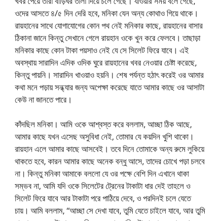
খবর পেয়ে তারা বাড়িঘর তালা দিয়ে চলে গেছে। যাওয়ার সময় বলে গেছে,
ওদের আসতে ৪/৫ দিন দেরি হবে, মনিকা যেন অন্য কোথাও গিয়ে থাকে।
রায়হানের সাথে যোগাযোগের কোন পথ নেই মনিকার কাছে, রায়হানের বাসার
ঠিকানা জানে কিন্তু সেখানে গেলে রায়হান ওকে খুন করে ফেলবে। তাছাড়া
মনিকার কাছে কোন টাকা পয়সাও নেই যে সে সিলেট ফিরে যাবে। এই
অবস্থায় সারাদিন এদিক ওদিক ঘুরে রায়হানের খবর নেওয়ার চেষ্টা করেছে,
কিন্তু পায়নি। সারাদিন খাওয়াও হয়নি। শেষ পর্যন্ত হঠাৎ করেই ওর আমার
কথা মনে পড়ায় সন্ধ্যার জন্য অপেক্ষা করেছে যাতে আমার কাছে ওর আসাটা
কেউ না জানতে পারে।
কাঁদছিল মনিকা। আমি ওকে আশ্বস্ত করে বললাম, আচ্ছা ঠিক আছে,
আমার কাছে যখন এসেছ অসুবিধা নেই, তোমার যে কয়দিন খুশি থাকো।
রায়হান এলে আমার কাছে আসবেই। তবে দিনে তোমাকে অন্য রুমে লুকিয়ে
থাকতে হবে, কারন আমার কাছে অনেক বন্ধু আসে, তাদের চোখে পড়া চলবে
না। কিন্তু মনিকা আমাকে বললো যে ওর পক্ষে বেশি দিন এখানে থাকা
সম্ভব না, আমি যদি ওকে সিলেটের ট্রেনের টাকাটা ধার দেই তাহলে ও
সিলেট ফিরে যাবে আর টাকাটা পরে পাঠিয়ে দেবে, ও পরদিনই চলে যেতে
চায়। আমি বললাম, “আচ্ছা সে দেখা যাবে, তুমি যেতে চাইলে যাবে, আর তুমি