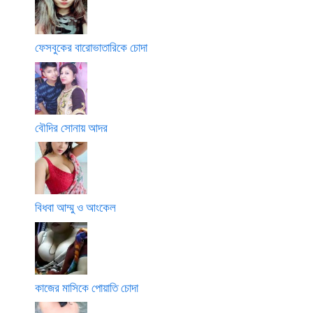
ফেসবুকের বারোভাতারিকে চোদা
বৌদির সোনায় আদর
বিধবা আম্মু ও আংকেল
কাজের মাসিকে পোয়াতি চোদা