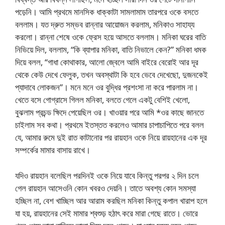
পড়েনি। আমি প্রথমে মানসিক ধাক্কাটা সামলামাম তারপরে ওকে বসতে
বললাম। যত দ্রুত সম্ভব রান্নার আয়োজন করলাম, মনিকাও সাহায্য
করলো। রান্না শেষে ওকে ফ্রেস হয়ে আসতে বললাম। মনিকা ঘরের বাতি
নিভিয়ে দিল, বললাম, “কি ব্যাপার মনিকা, বাতি নিভালে কেন?” মনিকা ধমক
দিয়ে বলল, “গাধা কোথাকার, আলো জ্বেলে আমি বাইরে বেরোই আর দূর
থেকে কেউ দেখে ফেলুক, তখন অবস্থাটা কি হবে ভেবে দেখেছো, দুজনকেই
প্যাদাবে লোকজন”। মনে মনে ওর বুদ্ধির প্রশংসা না করে পারলাম না।
খেতে বসে গোগ্রাসে গিলল মনিকা, বলতে গেলে একটু বেশিই খেলো,
বুঝলাম প্রচন্ড ক্ষিদে পেয়েছিল ওর। খাওয়ার পরে আমি *ওর কাছে জানতে
চাইলাম সব কথা। প্রথমে ইতস্তত করলেও আমার চাপাচাপিতে পরে বলল
যে, আমার রুমে দুই রাত কাটানোর পর রায়হান ওকে নিয়ে রায়হানের এক দূর
সম্পর্কের মামার বাসায় রাখে।
যদিও রায়হান বলেছিল পরদিনই ওকে নিয়ে যাবে কিন্তু পরপর ২ দিন চলে
গেল রায়হান আসেওনি কোন খবরও দেয়নি। তাতে অবশ্য কোন সমস্যা
হচ্ছিল না, বেশ খাচ্ছিল আর আরাম করছিল মনিকা কিন্তু কপাল খারাপ হলে
যা হয়, রায়হানের সেই মামার শ্বশুড় হঠাৎ করে মারা গেছে রাতে। ভোরে