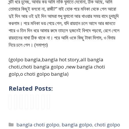
ঘন্টা ধরে চুদেছ, আবার কয় আমি নাকি ঘুমাতে দেবোনা, ঠিক আছে, আমি
তোমারে কিছুই বলবো না, রাজী?” যাই হোক পরে মনিকা থেকে গেল আরো
দুই দিন আর ওই দুই দিন আমরা শুধু ঘুমানো আর খাওয়ার সময় বাদে চুদাচুদি
করলাম। পরে মনিকা ভয় পেয়ে গেল, যদি রায়হান চলে আসে আর জানতে
পারে ও তিন দিন ধরে আমার রুমে তাহলে দুজনেই বিপদে পড়বো, রেগে গেলে
রায়হানের মাথা ঠিক থাকে না। পরে আমি ওকে কিছু টাকা দিলাম, ও বিদায়
নিয়ে চলে গেল। (সমাপ্ত)
(golpo bangla,bangla hot story,all bangla
choti,choti bangla golpo ,new bangla choti
golp,o choti golpo bangla)
Related Posts:
ঘু
b
আ
B
K
d
n
k
ম
d
র্মি
o
a
i
e
o
ন্ত
h
র
n
t
d
w
l
কা
o
ব
d
r
i
c
k
Categories
bangla choti golpo
,
bangla golpo
,
choti golpo
জে
t
উ
h
i
c
h
a