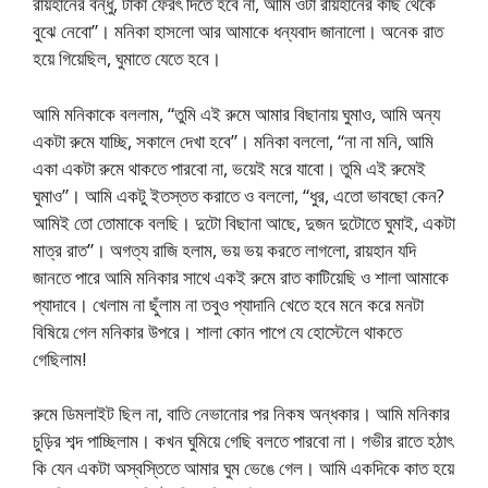
রায়হানের বন্ধু, টাকা ফেরৎ দিতে হবে না, আমি ওটা রায়হানের কাছ থেকে
বুঝে নেবো”। মনিকা হাসলো আর আমাকে ধন্যবাদ জানালো। অনেক রাত
হয়ে গিয়েছিল, ঘুমাতে যেতে হবে।
আমি মনিকাকে বললাম, “তুমি এই রুমে আমার বিছানায় ঘুমাও, আমি অন্য
একটা রুমে যাচ্ছি, সকালে দেখা হবে”। মনিকা বললো, “না না মনি, আমি
একা একটা রুমে থাকতে পারবো না, ভয়েই মরে যাবো। তুমি এই রুমেই
ঘুমাও”। আমি একটু ইতস্তত করাতে ও বললো, “ধুর, এতো ভাবছো কেন?
আমিই তো তোমাকে বলছি। দুটো বিছানা আছে, দুজন দুটোতে ঘুমাই, একটা
মাত্র রাত”। অগত্য রাজি হলাম, ভয় ভয় করতে লাগলো, রায়হান যদি
জানতে পারে আমি মনিকার সাথে একই রুমে রাত কাটিয়েছি ও শালা আমাকে
প্যাদাবে। খেলাম না ছুঁলাম না তবুও প্যাদানি খেতে হবে মনে করে মনটা
বিষিয়ে গেল মনিকার উপরে। শালা কোন পাপে যে হোস্টেলে থাকতে
গেছিলাম!
রুমে ডিমলাইট ছিল না, বাতি নেভানোর পর নিকষ অন্ধকার। আমি মনিকার
চুড়ির শব্দ পাচ্ছিলাম। কখন ঘুমিয়ে গেছি বলতে পারবো না। গভীর রাতে হঠাৎ
কি যেন একটা অস্বস্তিতে আমার ঘুম ভেঙে গেল। আমি একদিকে কাত হয়ে