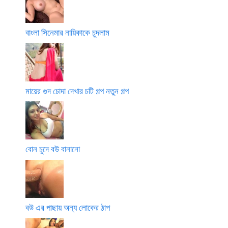
বাংলা সিনেমার নায়িকাকে চুদলাম
মায়ের গুদ চোদা দেখার চটি গল্প নতুন গল্প
বোন চুদে বউ বানানো
বউ এর পাছায় অন্য লোকের ঠাপ