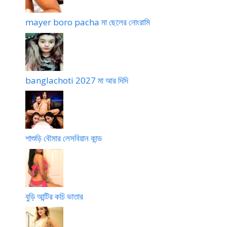
mayer boro pacha মা ছেলের নোংরামি
banglachoti 2027 মা আর দিদি
শাশুড়ি বৌমার লেসবিয়ান কান্ড
বুড়ি আন্টির কচি ভাতার