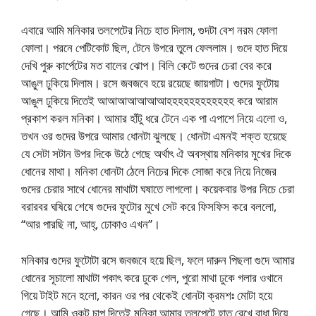
এবারে আমি মনিকার তলপেটের নিচে হাত দিলাম, গুদটা বেশ নরম ফোলা
ফোলা। পরনে পেটিকোট ছিল, টেনে উপরে তুলে ফেললাম। গুদে হাত দিয়ে
দেখি পুরু কার্পেটের মত বালের ঝোপ। বিলি কেটে গুদের চেরা বের করে
আঙুল ঢুকিয়ে দিলাম। রসে জবজবে হয়ে রয়েছে জায়গাটা। গুদের ফুটোয়
আঙুল ঢুকিয়ে দিতেই আআআআআআআহহহহহহহহহহহহ করে আরাম
প্রকাশ করল মনিকা। আমার হাঁটু ধরে টেনে এক পা এপাশে নিয়ে এলো ও,
তখন ওর গুদের উপরে আমার ধোনটা ঝুলছে। ধোনটা এমনই শক্ত হয়েছে
যে সেটা সটান উপর দিকে উঠে গেছে অর্থাৎ ঐ অবস্থায় মনিকার মুখের দিকে
ধোনের মাথা। মনিকা ধোনটা ঠেলে নিচের দিকে সোজা করে নিয়ে নিজের
গুদের চেরার সাথে ধোনের মাথাটা ঘষাতে লাগলো। কয়েকবার উপর নিচে চেরা
বরারবর ঘষিয়ে শেষে গুদের ফুটোর মুখে সেট করে ফিসফিস করে বললো,
“আর পারছি না, আহ্, ঢোকাও এখন”।
মনিকার গুদের ফুটোটা রসে জবজবে হয়ে ছিল, ফলে দারুন পিছলা গুদে আমার
ধোনের সূচালো মাথাটা পকাৎ করে ঢুকে গেল, পুরো মাথা ঢুকে গলার ওখানে
গিয়ে টাইট মনে হলো, কারন ওর পর থেকেই ধোনটা ক্রমশঃ মোটা হয়ে
গেছে। আমি ওকটু চাপ দিতেই মনিকা আমার তলপেটে হাত রেখে বাধা দিয়ে