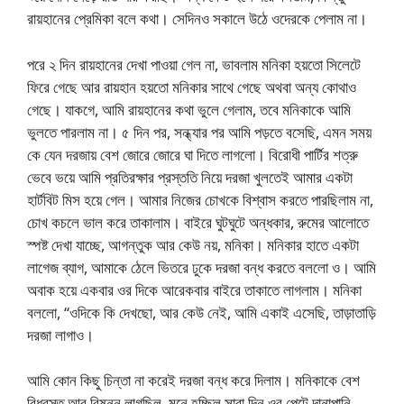
রায়হানের প্রেমিকা বলে কথা। সেদিনও সকালে উঠে ওদেরকে পেলাম না।
পরে ২ দিন রায়হানের দেখা পাওয়া গেল না, ভাবলাম মনিকা হয়তো সিলেটে
ফিরে গেছে আর রায়হান হয়তো মনিকার সাথে গেছে অথবা অন্য কোথাও
গেছে। যাকগে, আমি রায়হানের কথা ভুলে গেলাম, তবে মনিকাকে আমি
ভুলতে পারলাম না। ৫ দিন পর, সন্ধ্যার পর আমি পড়তে বসেছি, এমন সময়
কে যেন দরজায় বেশ জোরে জোরে ঘা দিতে লাগলো। বিরোধী পার্টির শত্রু
ভেবে ভয়ে আমি প্রতিরক্ষার প্রস্ততি নিয়ে দরজা খুলতেই আমার একটা
হার্টবিট মিস হয়ে গেল। আমার নিজের চোখকে বিশ্বাস করতে পারছিলাম না,
চোখ কচলে ভাল করে তাকালাম। বাইরে ঘুটঘুটে অন্ধকার, রুমের আলোতে
স্পষ্ট দেখা যাচ্ছে, আগন্তুক আর কেউ নয়, মনিকা। মনিকার হাতে একটা
লাগেজ ব্যাগ, আমাকে ঠেলে ভিতরে ঢুকে দরজা বন্ধ করতে বললো ও। আমি
অবাক হয়ে একবার ওর দিকে আরেকবার বাইরে তাকাতে লাগলাম। মনিকা
বললো, “ওদিকে কি দেখছো, আর কেউ নেই, আমি একাই এসেছি, তাড়াতাড়ি
দরজা লাগাও।
আমি কোন কিছু চিন্তা না করেই দরজা বন্ধ করে দিলাম। মনিকাকে বেশ
বিধ্বস্ত আর বিষন্ন লাগছিল, মনে হচ্ছিল সারা দিন ওর পেটে দানাপানি